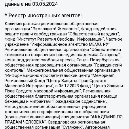
данные на
03.05.2024
* Реестр иностранных агентов:
Калининградская региональная общественная организация "Экозащита!-Женсовет", Фонд содействия защите прав и свобод граждан "Общественный вердикт", Фонд "Институт Развития Свободы Информации", Частное учреждение "Информационное агентство МЕМО. РУ", Региональная общественная организация "Общественная комиссия по сохранению наследия академика Сахарова", Фонд поддержки свободы прессы, Санкт-Петербургская общественная правозащитная организация "Гражданский контроль", Межрегиональная общественная организация "Информационно-просветительский центр "Мемориал", Региональный Фонд "Центр Защиты Прав Средств Массовой Информации", с 05.12.2023 Фонд "Центр Защиты Прав Средств массовой информации", Региональная общественная благотворительная организация помощи беженцам и мигрантам "Гражданское содействие", Негосударственное образовательное учреждение дополнительного профессионального образования (повышение квалификации) специалистов "АКАДЕМИЯ ПО ПРАВАМ ЧЕЛОВЕКА", Свердловская региональная общественная организация "Сутяжник", Автономная некоммерческая организация "Центр независимых социологических исследований", Союз общественных объединений "Российский исследовательский центр по правам человека", Региональное общественное учреждение научно-информационный центр "МЕМОРИАЛ", Некоммерческая организация "Фонд защиты гласности", Автономная некоммерческая организация "Институт прав человека", Городская общественная организация "Екатеринбургское общество "МЕМОРИАЛ", Городская общественная организация "Рязанское историко-просветительское и правозащитное общество "Мемориал" (Рязанский Мемориал), Челябинский региональный орган общественной самодеятельности – женское общественное объединение "Женщины Евразии", Челябинский региональный орган общественной самодеятельности "Уральская правозащитная группа", Фонд содействия защите здоровья и социальной справедливости имени Андрея Рылькова, Автономная Некоммерческая Организация "Аналитический Центр Юрия Левады", Автономная некоммерческая организация социальной поддержки населения "Проект Апрель", Региональная общественная организация помощи женщинам и детям, находящимся в кризисной ситуации "Информационно-методический центр "Анна", Фонд содействия развитию массовых коммуникаций и правовому просвещению "Так-так-Так", Фонд содействия устойчивому развитию "Серебряная тайга", Свердловский региональный общественный фонд социальных проектов "Новое время", "Idel.Реалии", Кавказ.Реалии, Крым.Реалии, Телеканал Настоящее Время, Татаро-башкирская служба Радио Свобода (Azatliq Radiosi), Радио Свободная Европа/Радио Свобода (PCE/PC), "Сибирь.Реалии", "Фактограф", Благотворительный фонд помощи осужденным и их семьям, Автономная некоммерческая организация "Институт глобализации и социальных движений", Фонд "В защиту прав заключенных", Частное учреждение "Центр поддержки и содействия развитию средств массовой информации", Пензенский региональный общественный благотворительный фонд "Гражданский союз", "Север.Реалии", Некоммерческая организация Фонд "Правовая инициатива", Общество с ограниченной ответственностью "Радио Свободная Европа/Радио Свобода", Чешское информационное агентство "MEDIUM-ORIENT", Красноярская региональная общественная организация "Мы против СПИДа", Камалягин Денис Николаевич, Маркелов Сергей Евгеньевич, Пономарев Лев Александрович, Савицкая Людмила Алексеевна, Автономная некоммерческая организация "Центр по работе с проблемой насилия "НАСИЛИЮ.НЕТ", Межрегиональный профессиональный союз работников здравоохранения "Альянс врачей", Юридическое лицо, зарегистрированное в Латвийской Республике, SIA "Medusa Project" (регистрационный номер 40103797863, дата регистрации 10.06.2014), Некоммерческая организация "Фонд по борьбе с коррупцией", Автономная некоммерческая организация "Институт права и публичной политики", Баданин Роман Сергеевич, Гликин Максим Александрович, Железнова Мария Михайловна, Лукьянова Юлия Сергеевна, Маетная Елизавета Витальевна, Маняхин Петр Борисович, Чуракова Ольга Владимировна, Ярош Юлия Петровна, Юридическое лицо "The Insider SIA", зарегистрированное в Риге, Латвийская Республика (дата регистрации 26.06.2015), являющееся администратором доменного имени интернет-издания "The Insider SIA", https://theins.ru, Постернак Алексей Евгеньевич, Рубин Михаил Аркадьевич, Анин Роман Александрович, Юридическое лицо Istories fonds, зарегистрированное в Латвийской Республике (регистрационный номер 50008295751, дата регистрации 24.02.2020), Великовский Дмитрий Александрович, Долинина Ирина Николаевна, Мароховская Алеся Алексеевна, Шлейнов Роман Юрьевич, Шмагун Олеся Валентиновна, Общество с ограниченной ответственностью "Альтаир 2021", Общество с ограниченной ответственностью "Вега 2021", Общество с ограниченной ответственностью "Главный редактор 2021", Общество с ограниченной ответственностью "Ромашки монолит", Важенков Артем Валерьевич, Ивановская областная общественная организация "Центр гендерных исследований", Гурман Юрий Альбертович, Медиапроект "ОВД-Инфо", Егоров Владимир Владимирович, Жилинский Владимир Александрович, Общество с ограниченной ответственностью "ЗП", Иванова София Юрьевна, Карезина Инна Павловна, Кильтау Екатерина Викторовна, Петров Алексей Викторович, Пискунов Сергей Евгеньевич, Смирнов Сергей Сергеевич, Тихонов Михаил Сергеевич, Общество с ограниченной ответственностью "ЖУРНАЛИСТ-ИНОСТРАННЫЙ АГЕНТ", Арапова Галина Юрьевна, Вольтская Татьяна Анатольевна, Американская компания "Mason G.E.S. Anonymous Foundation" (США), являющаяся владельцем интернет-издания https://mnews.world/, Компания "Stichting Bellingcat", зарегистрированная в Нидерландах (дата регистрации 11.07.2018), Захаров Андрей Вячеславович, Клепиковская Екатерина Дмитриевна, Общество с ограниченной ответственностью "МЕМО", Перл Роман Александрович, Симонов Евгений Алексеевич, Соловьева Елена Анатольевна, Сотников Даниил Владимирович, Сурначева Елизавета Дмитриевна, Автономная некоммерческая организация по защите прав человека и информированию населения "Якутия – Наше Мнение", Общество с ограниченной ответственностью "Москоу диджитал медиа", с 26.01.2023 Общество с ограниченной ответственностью "Чайка Белые сады", Ветошкина Валерия Валерьевна, Заговора Максим Александрович, Межрегиональное общественное движение "Российская ЛГБТ - сеть", Оленичев Максим Владимирович, Павлов Иван Юрьевич, Скворцова Елена Сергеевна, Общество с ограниченной ответственностью "Как бы инагент", Кочетков Игорь Викторович, Общество с ограниченной ответственностью "Честные выборы", Еланчик Олег Александрович, Общество с ограниченной ответственностью "Нобелевский призыв", Гималова Регина Эмилевна, Григорьев Андрей Валерьевич, Григорьева Алина Александровна, Ассоциация по содействию защите прав призывников, альтернативнослужащих и военнослужащих "Правозащитная группа "Гражданин.Армия.Право", Хисамова Регина Фаритовна, Автономная некоммерческая организация по реализации социально-правовых программ "Лилит", Дальневосточное общественное движение "Маяк", Санкт-Петербургская ЛГБТ-инициативная группа "Выход", Инициативная группа ЛГБТ+ "Реверс", Алексеев Андрей Викторович, Бекбулатова Таисия Львовна, Беляев Иван Михайлович, Владыкина Елена Сергеевна, Гельман Марат Александрович, Никульшина Вероника Юрьевна, Толоконникова Надежда Андреевна, Шендерович Виктор Анатольевич, Общество с ограниченной ответственностью "Данное сообщение", Общество с ограниченной ответственностью Издательский дом "Новая глава", Айнбиндер Александра Александровна, Московский комьюнити-центр для ЛГБТ+инициатив, Благотворительный фонд развития филантропии, Deutsche Welle (Германия, Kurt-Schumacher-Strasse 3, 53113 Bonn), Борзунова Мария Михайловна, Воробьев Виктор Викторович, Голубева Анна Львовна, Константинова Алла Михайловна, Малкова Ирина Владимировна, Мурадов Мурад Абдулгалимович, Осетинская Елизавета Николаевна, Понасенков Евгений Николаевич, Ганапольский Матвей Юрьевич, Киселев Евгений Алексеевич, Борухович Ирина Григорьевна, Дремин Иван Тимофеевич, Дубровский Дмитрий Викторович, Красноярская региональная общественная организация поддержки и развития альтернативных образовательных технологий и межкультурных коммуникаций "ИНТЕРРА", Маяковская Екатерина Алексеевна, Фейгин Марк Захарович, Филимонов Андрей Викторович, Дзугкоева Регина Николаевна, Доброхотов Роман Александрович, Дудь Юрий Александрович, Елкин Сергей Владимирович, Кругликов Кирилл Игоревич, Сабунаева Мария Леонидовна, Семенов Алексей Владимирович, Шаинян Карен Багратович, Шульман Екатерина Михайловна, Асафьев Артур Валерьевич, Вахштайн Виктор Семенович, Венедиктов Алексей Алексеевич, Лушникова Екатерина Евгеньевна, Волков Леонид Михайлович, Невзоров Александр Глебович, Пархоменко Сергей Борисович, Сироткин Ярослав Николаевич, Кара-Мурза Владимир Владимирович, Баранова Наталья Владимировна, Гозман Леонид Яковлевич, Кагарлицкий Борис Юльевич, Климарев Михаил Валерьевич, Милов Владимир Станиславович, Автономная некоммерческая организация Краснодарский центр современного искусства "Типография", Моргенштерн Алишер Тагирович, Соболь Любовь Эдуардовна, Общество с ограниченной ответственностью "ЛИЗА НОРМ", Каспаров Гарри Кимович, Ходорковский Михаил Борисович, Общество с ограниченной ответственностью "Апрельские тезисы", Данилович Ирина Брониславовна, Кашин Олег Владимирович, Петров Николай Владимирович, Пивоваров Алексей Владимирович, Соколов Михаил Владимирович, Цветкова Юлия Владимировна, Чичваркин Евгений Александрович, Комитет против пыток/Команда против пыток, Общество с ограниченной ответственностью "Первый научный", Общество с ограниченной ответственностью "Вертолет и ко", Белоцерковская Вероника Борисовна, Кац Максим Евгеньевич, Лазарева Татьяна Юрьевна, Шаведдинов Руслан Табризович, Яшин Илья Валерьевич, Общество с ограниченной ответственностью "Иноагент ААВ", Алешковский Дмитрий Петрович, Альбац Евгения Марковна, Быков Дмитрий Львович, Галямина Юлия Евгеньевна, Лойко Сергей Леонидович, Мартынов Кирилл Константинович, Медведев Сергей Александрович, Крашенинников Федор Геннадиевич, Гордеева Катерина Вл