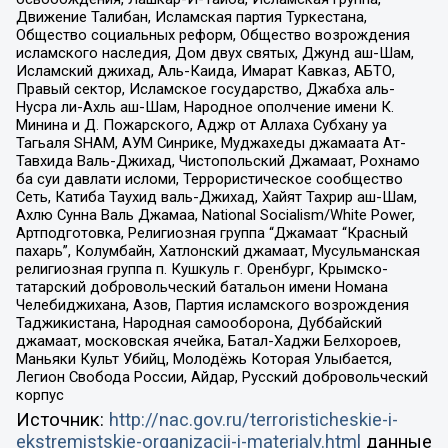
Движение Талибан, Исламская партия Туркестана,
Общество социальных реформ, Общество возрождения
исламского наследия, Дом двух святых, Джунд аш-Шам,
Исламский джихад, Аль-Каида, Имарат Кавказ, АБТО,
Правый сектор, Исламское государство, Джабха аль-
Нусра ли-Ахль аш-Шам, Народное ополчение имени К.
Минина и Д. Пожарского, Аджр от Аллаха Субхану уа
Тагьаля SHAM, АУМ Синрике, Муджахеды джамаата Ат-
Тавхида Валь-Джихад, Чистопольский Джамаат, Рохнамо
ба суи давлати исломи, Террористическое сообщество
Сеть, Катиба Таухид валь-Джихад, Хайят Тахрир аш-Шам,
Ахлю Сунна Валь Джамаа, National Socialism/White Power,
Артподготовка, Религиозная группа “Джамаат “Красный
пахарь”, Колумбайн, Хатлонский джамаат, Мусульманская
религиозная группа п. Кушкуль г. Оренбург, Крымско-
татарский добровольческий батальон имени Номана
Челебиджихана, Азов, Партия исламского возрождения
Таджикистана, Народная самооборона, Дуббайский
джамаат, московская ячейка, Батал-Хаджи Белхороев,
Маньяки Культ Убийц, Молодёжь Которая Улыбается,
Легион Свобода России, Айдар, Русский добровольческий
корпус
Источник:
http://nac.gov.ru/terroristicheskie-i-
ekstremistskie-organizacii-i-materialy.html
данные