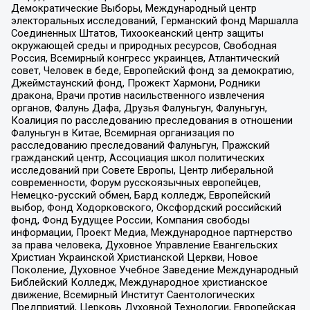
Демократические Выборы, Международный центр
электоральных исследований, Германский фонд Маршалла
Соединенных Штатов, Тихоокеанский центр защиты
окружающей среды и природных ресурсов, Свободная
Россия, Всемирный конгресс украинцев, Атлантический
совет, Человек в беде, Европейский фонд за демократию,
Джеймстаунский фонд, Прожект Хармони, Родники
дракона, Врачи против насильственного извлечения
органов, Фалунь Дафа, Друзья Фалуньгун, Фалуньгун,
Коалиция по расследованию преследования в отношении
Фалуньгун в Китае, Всемирная организация по
расследованию преследований Фалуньгун, Пражский
гражданский центр, Ассоциация школ политических
исследований при Совете Европы, Центр либеральной
современности, Форум русскоязычных европейцев,
Немецко-русский обмен, Бард колледж, Европейский
выбор, Фонд Ходорковского, Оксфордский российский
фонд, Фонд Будущее России, Компания свободы
информации, Проект Медиа, Международное партнерство
за права человека, Духовное Управление Евангельских
Христиан Украинской Христианской Церкви, Новое
Поколение, Духовное Учебное Заведение Международный
Библейский Колледж, Международное христианское
движение, Всемирный Институт Саентологических
Предприятий, Церковь Духовной Технологии, Европейская