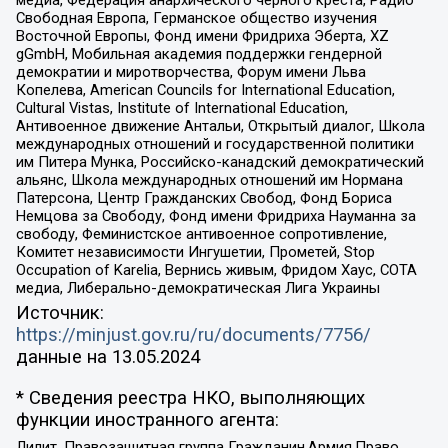
Свободная Европа, Германское общество изучения
Восточной Европы, Фонд имени Фридриха Эберта, XZ
gGmbH, Мобильная академия поддержки гендерной
демократии и миротворчества, Форум имени Льва
Копелева, American Councils for International Education,
Cultural Vistas, Institute of International Education,
Антивоенное движение Антальи, Открытый диалог, Школа
международных отношений и государственной политики
им Питера Мунка, Российско-канадский демократический
альянс, Школа международных отношений им Нормана
Патерсона, Центр Гражданских Свобод, Фонд Бориса
Немцова за Свободу, Фонд имени Фридриха Науманна за
свободу, Феминистское антивоенное сопротивление,
Комитет независимости Ингушетии, Прометей, Stop
Occupation of Karelia, Вернись живым, Фридом Хаус, СОТА
медиа, Либерально-демократическая Лига Украины
Источник:
https://minjust.gov.ru/ru/documents/7756/
данные на
13.05.2024
* Сведения реестра НКО, выполняющих
функции иностранного агента:
Лилит, Правозащитная группа Гражданин.Армия.Право,