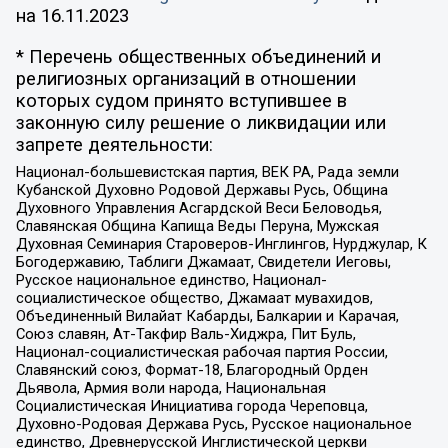
на
16.11.2023
* Перечень общественных объединений и
религиозных организаций в отношении
которых судом принято вступившее в
законную силу решение о ликвидации или
запрете деятельности:
Национал-большевистская партия, ВЕК РА, Рада земли
Кубанской Духовно Родовой Державы Русь, Община
Духовного Управления Асгардской Веси Беловодья,
Славянская Община Капища Веды Перуна, Мужская
Духовная Семинария Староверов-Инглингов, Нурджулар, К
Богодержавию, Таблиги Джамаат, Свидетели Иеговы,
Русское национальное единство, Национал-
социалистическое общество, Джамаат мувахидов,
Объединенный Вилайат Кабарды, Балкарии и Карачая,
Союз славян, Ат-Такфир Валь-Хиджра, Пит Буль,
Национал-социалистическая рабочая партия России,
Славянский союз, Формат-18, Благородный Орден
Дьявола, Армия воли народа, Национальная
Социалистическая Инициатива города Череповца,
Духовно-Родовая Держава Русь, Русское национальное
единство, Древнерусской Инглистической церкви