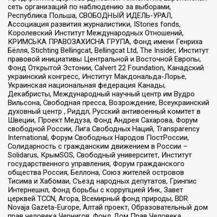
сеть организаций по наблюдению за выборами,
Республика Польша, СВОБОДНЫЙ ИДЕЛЬ-УРАЛ,
Ассоциация развития журналистики, IStories fonds,
Королевский Институт Международных Отношений,
КРИМСЬКА ПРАВОЗАХИСНА ГРУПА, Фонд имени Генриха
Бёлля, Stichting Bellingcat, Bellingcat Ltd, The Insider, Институт
правовой инициативы Центральной и Восточной Европы,
Фонд Открытой Эстонии, Calvert 22 Foundation, Канадский
украинский конгресс, Институт Макдональда-Лорье,
Украинская национальная федерация Канады,
Декабристы, Международный научный центр им Вудро
Вильсона, Свободная пресса, Возрождение, Всеукраинский
духовный центр , Риддл, Русский антивоенный комитет в
Швеции, Проект Медуза, Фонд Андрея Сахарова, Форум
свободной России, Лига Свободных Наций, Transparеncy
International, Форум Свободных Народов ПостРоссии,
Солидарность с гражданским движением в России –
Solidarus, КрымSOS, Свободный университет, Институт
государственного управления, Форум гражданского
общества Россия, Беллона, Союз жителей островов
Тисима и Хабомаи, Съезд народных депутатов, Гринпис
Интернешнл, Фонд борьбы с коррупцией Инк, Завет
церквей TCCN, Агора, Всемирный фонд природы, BDR
Novaja Gazeta-Europe, Алтай проект, Образовательный дом
прав человека Чернигов, Фонд Дом Прав Человека,