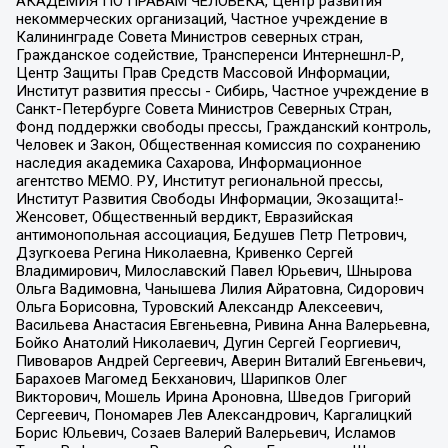
АКАДЕМИЯ ПО ПРАВАМ ЧЕЛОВЕКА, Центр развития
некоммерческих организаций, Частное учреждение в
Калининграде Совета Министров северных стран,
Гражданское содействие, Трансперенси Интернешнл-Р,
Центр Защиты Прав Средств Массовой Информации,
Институт развития прессы - Сибирь, Частное учреждение в
Санкт-Петербурге Совета Министров Северных Стран,
Фонд поддержки свободы прессы, Гражданский контроль,
Человек и Закон, Общественная комиссия по сохранению
наследия академика Сахарова, Информационное
агентство МЕМО. РУ, Институт региональной прессы,
Институт Развития Свободы Информации, Экозащита!-
Женсовет, Общественный вердикт, Евразийская
антимонопольная ассоциация, Бедушев Петр Петрович,
Дзугкоева Регина Николаевна, Кривенко Сергей
Владимирович, Милославский Павел Юрьевич, Шнырова
Ольга Вадимовна, Чанышева Лилия Айратовна, Сидорович
Ольга Борисовна, Туровский Александр Алексеевич,
Васильева Анастасия Евгеньевна, Ривина Анна Валерьевна,
Бойко Анатолий Николаевич, Дугин Сергей Георгиевич,
Пивоваров Андрей Сергеевич, Аверин Виталий Евгеньевич,
Барахоев Магомед Бекханович, Шарипков Олег
Викторович, Мошель Ирина Ароновна, Шведов Григорий
Сергеевич, Пономарев Лев Александрович, Каргалицкий
Борис Юльевич, Созаев Валерий Валерьевич, Исламов