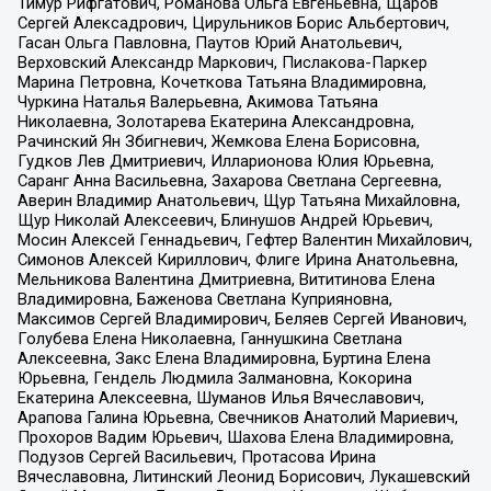
Тимур Рифгатович, Романова Ольга Евгеньевна, Щаров
Сергей Алексадрович, Цирульников Борис Альбертович,
Гасан Ольга Павловна, Паутов Юрий Анатольевич,
Верховский Александр Маркович, Пислакова-Паркер
Марина Петровна, Кочеткова Татьяна Владимировна,
Чуркина Наталья Валерьевна, Акимова Татьяна
Николаевна, Золотарева Екатерина Александровна,
Рачинский Ян Збигневич, Жемкова Елена Борисовна,
Гудков Лев Дмитриевич, Илларионова Юлия Юрьевна,
Саранг Анна Васильевна, Захарова Светлана Сергеевна,
Аверин Владимир Анатольевич, Щур Татьяна Михайловна,
Щур Николай Алексеевич, Блинушов Андрей Юрьевич,
Мосин Алексей Геннадьевич, Гефтер Валентин Михайлович,
Симонов Алексей Кириллович, Флиге Ирина Анатольевна,
Мельникова Валентина Дмитриевна, Вититинова Елена
Владимировна, Баженова Светлана Куприяновна,
Максимов Сергей Владимирович, Беляев Сергей Иванович,
Голубева Елена Николаевна, Ганнушкина Светлана
Алексеевна, Закс Елена Владимировна, Буртина Елена
Юрьевна, Гендель Людмила Залмановна, Кокорина
Екатерина Алексеевна, Шуманов Илья Вячеславович,
Арапова Галина Юрьевна, Свечников Анатолий Мариевич,
Прохоров Вадим Юрьевич, Шахова Елена Владимировна,
Подузов Сергей Васильевич, Протасова Ирина
Вячеславовна, Литинский Леонид Борисович, Лукашевский