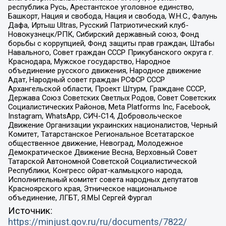
республика Русь, Арестантское уголовное единство,
Башкорт, Нация и свобода, Нация и свобода, W.H.С., Фалунь
Дафа, Иртыш Ultras, Русский Патриотический клуб-
Новокузнецк/РПК, Сибирский державный союз, Фонд
борьбы с коррупцией, Фонд защиты прав граждан, Штабы
Навального, Совет граждан СССР Прикубанского округа г.
Краснодара, Мужское государство, Народное
объединение русского движения, Народное движение
Адат, Народный совет граждан РСФСР СССР
Архангельской области, Проект Штурм, Граждане СССР,
Держава Союз Советских Светлых Родов, Совет Советских
Социалистических Районов, Meta Platforms Inc, Facebook,
Instagram, WhatsApp, СИЧ-С14, Добровольческое
Движение Организации украинских националистов, Черный
Комитет, Татарстанское Региональное Всетатарское
общественное движение, Невоград, Молодежное
Демократическое Движение Весна, Верховный Совет
Татарской Автономной Советской Социалистической
Республики, Конгресс ойрат-калмыцкого народа,
Исполнительный комитет совета народных депутатов
Красноярского края, Этническое национальное
объединение, ЛГБТ, Я.МЫ Сергей Фургал
Источник:
https://minjust.gov.ru/ru/documents/7822/