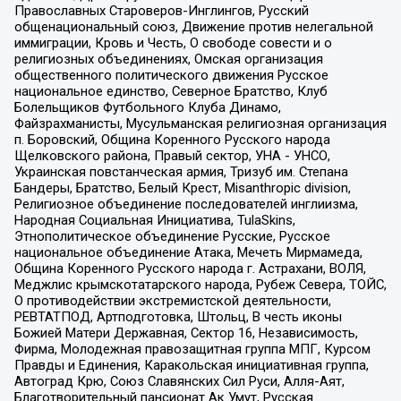
Православных Староверов-Инглингов, Русский
общенациональный союз, Движение против нелегальной
иммиграции, Кровь и Честь, О свободе совести и о
религиозных объединениях, Омская организация
общественного политического движения Русское
национальное единство, Северное Братство, Клуб
Болельщиков Футбольного Клуба Динамо,
Файзрахманисты, Мусульманская религиозная организация
п. Боровский, Община Коренного Русского народа
Щелковского района, Правый сектор, УНА - УНСО,
Украинская повстанческая армия, Тризуб им. Степана
Бандеры, Братство, Белый Крест, Misanthropic division,
Религиозное объединение последователей инглиизма,
Народная Социальная Инициатива, TulaSkins,
Этнополитическое объединение Русские, Русское
национальное объединение Атака, Мечеть Мирмамеда,
Община Коренного Русского народа г. Астрахани, ВОЛЯ,
Меджлис крымскотатарского народа, Рубеж Севера, ТОЙС,
О противодействии экстремистской деятельности,
РЕВТАТПОД, Артподготовка, Штольц, В честь иконы
Божией Матери Державная, Сектор 16, Независимость,
Фирма, Молодежная правозащитная группа МПГ, Курсом
Правды и Единения, Каракольская инициативная группа,
Автоград Крю, Союз Славянских Сил Руси, Алля-Аят,
Благотворительный пансионат Ак Умут, Русская