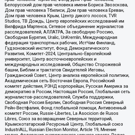
Белорусский дом прав человека имени Бориса Звозскова,
Дом прав человека Тбилиси, Дом прав человека Ереван,
Дом прав человека Крым, Центр дикого лосося, TVR
Studios, ТВ Дождь, Центр европейских исследований им
Вилфрида Мартенса, Сетевое объединение журналистов
расследователей, АЛЛАТРА, За свободную Россию,
Свободная Бурятия, Uralic, UnKremlin, Международная
федерация транспортных рабочих, ИстЧам Финланд,
Гудзоновский институт, Фонд Демократического
Развития, Комитет-2024, Центрально-Европейский
университет, Центр восточноевропейских и
международных исследований, Общество Сторожевой
башни, Библии и трактатов Свидетелей Иеговы,
Гражданский Совет, Центр анализа европейской политики,
Академическая сеть Восточная Европа, Российский
комитет действия, РЭНД корпорейшн, Русская Америка за
демократию в России, Настоящая Россия, Глобальная сеть
журналистов-расследователей, Служба поддержки,
Свободная Россия Берлин, Свободная Россия Северный
Рейн-Вестфалия, Фонд глобальной помощи, Антивоенный
комитет России, Russie-Libertes, La Asocicion de Rusos
Libres, Союз за возвращение Северных территорий,
Крымскотатарский Ресурсный Центр, Глобальный союз
IndustriALL, Russian Election Monitor, Article 19, Мнение
медиа, Федерация анархического черного креста, Радио