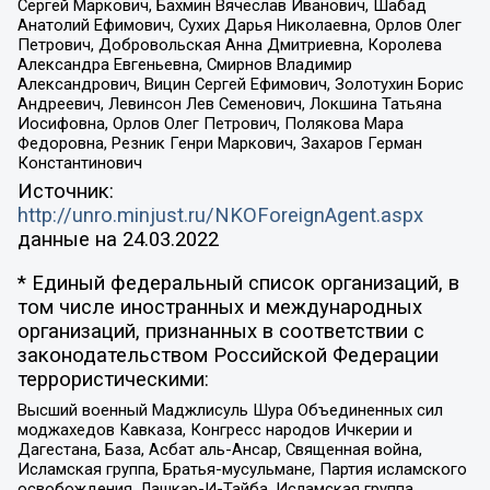
Сергей Маркович, Бахмин Вячеслав Иванович, Шабад
Анатолий Ефимович, Сухих Дарья Николаевна, Орлов Олег
Петрович, Добровольская Анна Дмитриевна, Королева
Александра Евгеньевна, Смирнов Владимир
Александрович, Вицин Сергей Ефимович, Золотухин Борис
Андреевич, Левинсон Лев Семенович, Локшина Татьяна
Иосифовна, Орлов Олег Петрович, Полякова Мара
Федоровна, Резник Генри Маркович, Захаров Герман
Константинович
Источник:
http://unro.minjust.ru/NKOForeignAgent.aspx
данные на
24.03.2022
* Единый федеральный список организаций, в
том числе иностранных и международных
организаций, признанных в соответствии с
законодательством Российской Федерации
террористическими:
Высший военный Маджлисуль Шура Объединенных сил
моджахедов Кавказа, Конгресс народов Ичкерии и
Дагестана, База, Асбат аль-Ансар, Священная война,
Исламская группа, Братья-мусульмане, Партия исламского
освобождения, Лашкар-И-Тайба, Исламская группа,