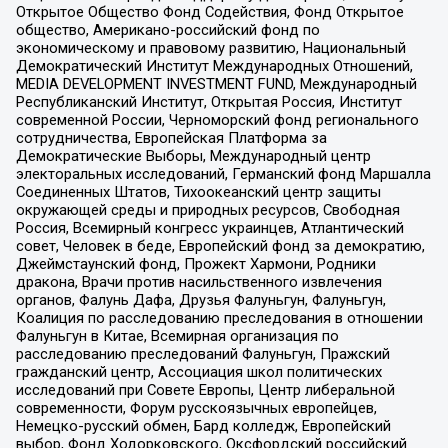
Открытое Общество Фонд Содействия, Фонд Открытое
общество, Американо-российский фонд по
экономическому и правовому развитию, Национальный
Демократический Институт Международных Отношений,
MEDIA DEVELOPMENT INVESTMENT FUND, Международный
Республиканский Институт, Открытая Россия, Институт
современной России, Черноморский фонд регионального
сотрудничества, Европейская Платформа за
Демократические Выборы, Международный центр
электоральных исследований, Германский фонд Маршалла
Соединенных Штатов, Тихоокеанский центр защиты
окружающей среды и природных ресурсов, Свободная
Россия, Всемирный конгресс украинцев, Атлантический
совет, Человек в беде, Европейский фонд за демократию,
Джеймстаунский фонд, Прожект Хармони, Родники
дракона, Врачи против насильственного извлечения
органов, Фалунь Дафа, Друзья Фалуньгун, Фалуньгун,
Коалиция по расследованию преследования в отношении
Фалуньгун в Китае, Всемирная организация по
расследованию преследований Фалуньгун, Пражский
гражданский центр, Ассоциация школ политических
исследований при Совете Европы, Центр либеральной
современности, Форум русскоязычных европейцев,
Немецко-русский обмен, Бард колледж, Европейский
выбор, Фонд Ходорковского, Оксфордский российский