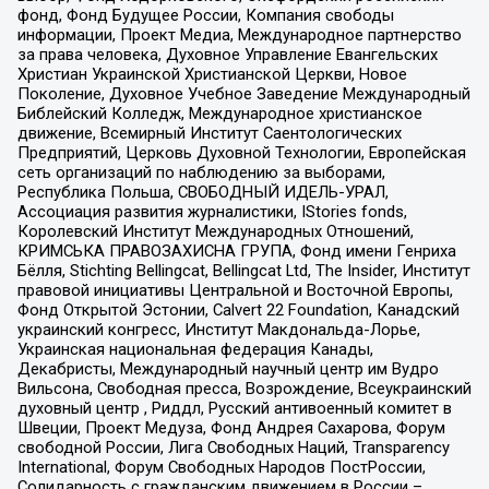
фонд, Фонд Будущее России, Компания свободы
информации, Проект Медиа, Международное партнерство
за права человека, Духовное Управление Евангельских
Христиан Украинской Христианской Церкви, Новое
Поколение, Духовное Учебное Заведение Международный
Библейский Колледж, Международное христианское
движение, Всемирный Институт Саентологических
Предприятий, Церковь Духовной Технологии, Европейская
сеть организаций по наблюдению за выборами,
Республика Польша, СВОБОДНЫЙ ИДЕЛЬ-УРАЛ,
Ассоциация развития журналистики, IStories fonds,
Королевский Институт Международных Отношений,
КРИМСЬКА ПРАВОЗАХИСНА ГРУПА, Фонд имени Генриха
Бёлля, Stichting Bellingcat, Bellingcat Ltd, The Insider, Институт
правовой инициативы Центральной и Восточной Европы,
Фонд Открытой Эстонии, Calvert 22 Foundation, Канадский
украинский конгресс, Институт Макдональда-Лорье,
Украинская национальная федерация Канады,
Декабристы, Международный научный центр им Вудро
Вильсона, Свободная пресса, Возрождение, Всеукраинский
духовный центр , Риддл, Русский антивоенный комитет в
Швеции, Проект Медуза, Фонд Андрея Сахарова, Форум
свободной России, Лига Свободных Наций, Transparеncy
International, Форум Свободных Народов ПостРоссии,
Солидарность с гражданским движением в России –