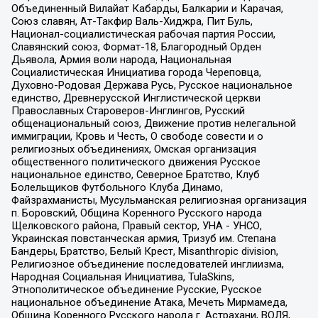
Объединенный Вилайат Кабарды, Балкарии и Карачая,
Союз славян, Ат-Такфир Валь-Хиджра, Пит Буль,
Национал-социалистическая рабочая партия России,
Славянский союз, Формат-18, Благородный Орден
Дьявола, Армия воли народа, Национальная
Социалистическая Инициатива города Череповца,
Духовно-Родовая Держава Русь, Русское национальное
единство, Древнерусской Инглистической церкви
Православных Староверов-Инглингов, Русский
общенациональный союз, Движение против нелегальной
иммиграции, Кровь и Честь, О свободе совести и о
религиозных объединениях, Омская организация
общественного политического движения Русское
национальное единство, Северное Братство, Клуб
Болельщиков Футбольного Клуба Динамо,
Файзрахманисты, Мусульманская религиозная организация
п. Боровский, Община Коренного Русского народа
Щелковского района, Правый сектор, УНА - УНСО,
Украинская повстанческая армия, Тризуб им. Степана
Бандеры, Братство, Белый Крест, Misanthropic division,
Религиозное объединение последователей инглиизма,
Народная Социальная Инициатива, TulaSkins,
Этнополитическое объединение Русские, Русское
национальное объединение Атака, Мечеть Мирмамеда,
Община Коренного Русского народа г. Астрахани, ВОЛЯ,