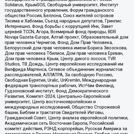
Solidarus, КрымSOS, Свободный университет, Институт
государственного управления, Форум гражданского
общества Россия, Беллона, Союз жителей островов
Тисима и Хабомаи, Съезд народных депутатов, Гринпис
Интернешнл, Фонд борьбы с коррупцией Инк, Завет
церквей TCCN, Агора, Всемирный фонд природы, BDR
Novaja Gazeta-Europe, Алтай проект, Образовательный дом
прав человека Чернигов, Фонд Дом Прав Человека,
Белорусский дом прав человека имени Бориса Звозскова,
Дом прав человека Тбилиси, Дом прав человека Ереван,
Дом прав человека Крым, Центр дикого лосося, TVR
Studios, ТВ Дождь, Центр европейских исследований им
Вилфрида Мартенса, Сетевое объединение журналистов
расследователей, АЛЛАТРА, За свободную Россию,
Свободная Бурятия, Uralic, UnKremlin, Международная
федерация транспортных рабочих, ИстЧам Финланд,
Гудзоновский институт, Фонд Демократического
Развития, Комитет-2024, Центрально-Европейский
университет, Центр восточноевропейских и
международных исследований, Общество Сторожевой
башни, Библии и трактатов Свидетелей Иеговы,
Гражданский Совет, Центр анализа европейской политики,
Академическая сеть Восточная Европа, Российский
комитет действия, РЭНД корпорейшн, Русская Америка за
демократию в России, Настоящая Россия, Глобальная сеть