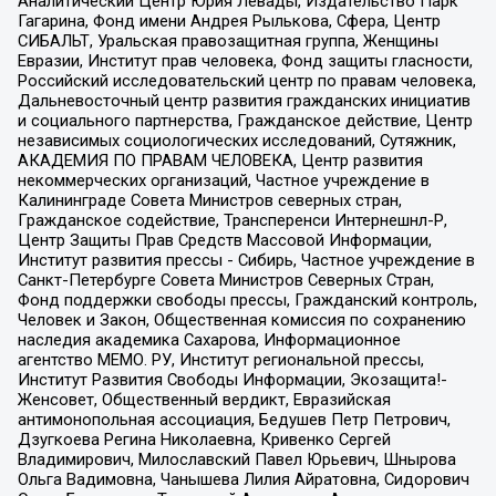
Аналитический Центр Юрия Левады, Издательство Парк
Гагарина, Фонд имени Андрея Рылькова, Сфера, Центр
СИБАЛЬТ, Уральская правозащитная группа, Женщины
Евразии, Институт прав человека, Фонд защиты гласности,
Российский исследовательский центр по правам человека,
Дальневосточный центр развития гражданских инициатив
и социального партнерства, Гражданское действие, Центр
независимых социологических исследований, Сутяжник,
АКАДЕМИЯ ПО ПРАВАМ ЧЕЛОВЕКА, Центр развития
некоммерческих организаций, Частное учреждение в
Калининграде Совета Министров северных стран,
Гражданское содействие, Трансперенси Интернешнл-Р,
Центр Защиты Прав Средств Массовой Информации,
Институт развития прессы - Сибирь, Частное учреждение в
Санкт-Петербурге Совета Министров Северных Стран,
Фонд поддержки свободы прессы, Гражданский контроль,
Человек и Закон, Общественная комиссия по сохранению
наследия академика Сахарова, Информационное
агентство МЕМО. РУ, Институт региональной прессы,
Институт Развития Свободы Информации, Экозащита!-
Женсовет, Общественный вердикт, Евразийская
антимонопольная ассоциация, Бедушев Петр Петрович,
Дзугкоева Регина Николаевна, Кривенко Сергей
Владимирович, Милославский Павел Юрьевич, Шнырова
Ольга Вадимовна, Чанышева Лилия Айратовна, Сидорович