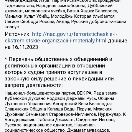
Челебиджихана, Азов, Партия исламского возрождения
Таджикистана, Народная самооборона, Дуббайский
джамаат, московская ячейка, Батал-Хаджи Белхороев,
Маньяки Культ Убийц, Молодёжь Которая Улыбается,
Легион Свобода России, Айдар, Русский добровольческий
корпус
Источник:
http://nac.gov.ru/terroristicheskie-i-
ekstremistskie-organizacii-i-materialy.html
данные
на
16.11.2023
* Перечень общественных объединений и
религиозных организаций в отношении
которых судом принято вступившее в
законную силу решение о ликвидации или
запрете деятельности:
Национал-большевистская партия, ВЕК РА, Рада земли
Кубанской Духовно Родовой Державы Русь, Община
Духовного Управления Асгардской Веси Беловодья,
Славянская Община Капища Веды Перуна, Мужская
Духовная Семинария Староверов-Инглингов, Нурджулар, К
Богодержавию, Таблиги Джамаат, Свидетели Иеговы,
Русское национальное единство, Национал-
социалистическое общество, Джамаат мувахидов,