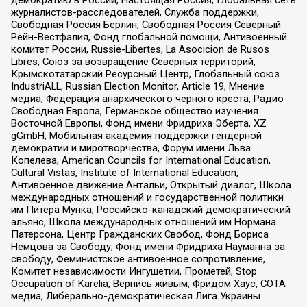
журналистов-расследователей, Служба поддержки,
Свободная Россия Берлин, Свободная Россия Северный
Рейн-Вестфалия, Фонд глобальной помощи, Антивоенный
комитет России, Russie-Libertes, La Asocicion de Rusos
Libres, Союз за возвращение Северных территорий,
Крымскотатарский Ресурсный Центр, Глобальный союз
IndustriALL, Russian Election Monitor, Article 19, Мнение
медиа, Федерация анархического черного креста, Радио
Свободная Европа, Германское общество изучения
Восточной Европы, Фонд имени Фридриха Эберта, XZ
gGmbH, Мобильная академия поддержки гендерной
демократии и миротворчества, Форум имени Льва
Копелева, American Councils for International Education,
Cultural Vistas, Institute of International Education,
Антивоенное движение Антальи, Открытый диалог, Школа
международных отношений и государственной политики
им Питера Мунка, Российско-канадский демократический
альянс, Школа международных отношений им Нормана
Патерсона, Центр Гражданских Свобод, Фонд Бориса
Немцова за Свободу, Фонд имени Фридриха Науманна за
свободу, Феминистское антивоенное сопротивление,
Комитет независимости Ингушетии, Прометей, Stop
Occupation of Karelia, Вернись живым, Фридом Хаус, СОТА
медиа, Либерально-демократическая Лига Украины