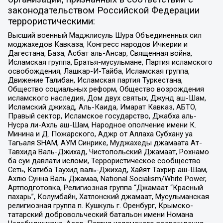
законодательством Российской Федерации
террористическими:
Высший военный Маджлисуль Шура Объединенных сил
моджахедов Кавказа, Конгресс народов Ичкерии и
Дагестана, База, Асбат аль-Ансар, Священная война,
Исламская группа, Братья-мусульмане, Партия исламского
освобождения, Лашкар-И-Тайба, Исламская группа,
Движение Талибан, Исламская партия Туркестана,
Общество социальных реформ, Общество возрождения
исламского наследия, Дом двух святых, Джунд аш-Шам,
Исламский джихад, Аль-Каида, Имарат Кавказ, АБТО,
Правый сектор, Исламское государство, Джабха аль-
Нусра ли-Ахль аш-Шам, Народное ополчение имени К.
Минина и Д. Пожарского, Аджр от Аллаха Субхану уа
Тагьаля SHAM, АУМ Синрике, Муджахеды джамаата Ат-
Тавхида Валь-Джихад, Чистопольский Джамаат, Рохнамо
ба суи давлати исломи, Террористическое сообщество
Сеть, Катиба Таухид валь-Джихад, Хайят Тахрир аш-Шам,
Ахлю Сунна Валь Джамаа, National Socialism/White Power,
Артподготовка, Религиозная группа “Джамаат “Красный
пахарь”, Колумбайн, Хатлонский джамаат, Мусульманская
религиозная группа п. Кушкуль г. Оренбург, Крымско-
татарский добровольческий батальон имени Номана