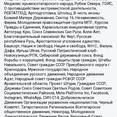
Меджлис крымскотатарского народа, Рубеж Севера, ТОЙС,
О противодействии экстремистской деятельности,
РЕВТАТПОД, Артподготовка, Штольц, В честь иконы
Божией Матери Державная, Сектор 16, Независимость,
Фирма, Молодежная правозащитная группа МПГ, Курсом
Правды и Единения, Каракольская инициативная группа,
Автоград Крю, Союз Славянских Сил Руси, Алля-Аят,
Благотворительный пансионат Ак Умут, Русская
республика Русь, Арестантское уголовное единство,
Башкорт, Нация и свобода, Нация и свобода, W.H.С., Фалунь
Дафа, Иртыш Ultras, Русский Патриотический клуб-
Новокузнецк/РПК, Сибирский державный союз, Фонд
борьбы с коррупцией, Фонд защиты прав граждан, Штабы
Навального, Совет граждан СССР Прикубанского округа г.
Краснодара, Мужское государство, Народное
объединение русского движения, Народное движение
Адат, Народный совет граждан РСФСР СССР
Архангельской области, Проект Штурм, Граждане СССР,
Держава Союз Советских Светлых Родов, Совет Советских
Социалистических Районов, Meta Platforms Inc, Facebook,
Instagram, WhatsApp, СИЧ-С14, Добровольческое
Движение Организации украинских националистов, Черный
Комитет, Татарстанское Региональное Всетатарское
общественное движение, Невоград, Молодежное
Демократическое Движение Весна, Верховный Совет