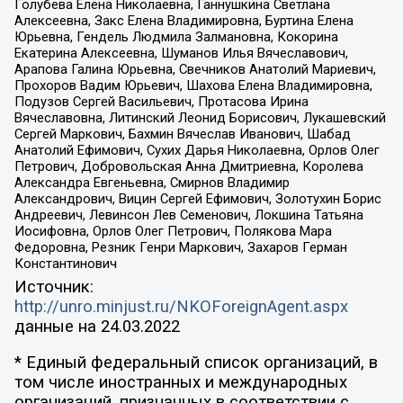
Голубева Елена Николаевна, Ганнушкина Светлана
Алексеевна, Закс Елена Владимировна, Буртина Елена
Юрьевна, Гендель Людмила Залмановна, Кокорина
Екатерина Алексеевна, Шуманов Илья Вячеславович,
Арапова Галина Юрьевна, Свечников Анатолий Мариевич,
Прохоров Вадим Юрьевич, Шахова Елена Владимировна,
Подузов Сергей Васильевич, Протасова Ирина
Вячеславовна, Литинский Леонид Борисович, Лукашевский
Сергей Маркович, Бахмин Вячеслав Иванович, Шабад
Анатолий Ефимович, Сухих Дарья Николаевна, Орлов Олег
Петрович, Добровольская Анна Дмитриевна, Королева
Александра Евгеньевна, Смирнов Владимир
Александрович, Вицин Сергей Ефимович, Золотухин Борис
Андреевич, Левинсон Лев Семенович, Локшина Татьяна
Иосифовна, Орлов Олег Петрович, Полякова Мара
Федоровна, Резник Генри Маркович, Захаров Герман
Константинович
Источник:
http://unro.minjust.ru/NKOForeignAgent.aspx
данные на
24.03.2022
* Единый федеральный список организаций, в
том числе иностранных и международных
организаций, признанных в соответствии с