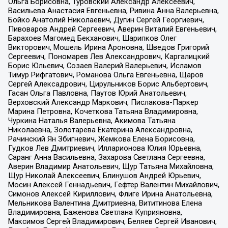
Ольга Борисовна, Туровский Александр Алексеевич,
Васильева Анастасия Евгеньевна, Ривина Анна Валерьевна,
Бойко Анатолий Николаевич, Дугин Сергей Георгиевич,
Пивоваров Андрей Сергеевич, Аверин Виталий Евгеньевич,
Барахоев Магомед Бекханович, Шарипков Олег
Викторович, Мошель Ирина Ароновна, Шведов Григорий
Сергеевич, Пономарев Лев Александрович, Каргалицкий
Борис Юльевич, Созаев Валерий Валерьевич, Исламов
Тимур Рифгатович, Романова Ольга Евгеньевна, Щаров
Сергей Алексадрович, Цирульников Борис Альбертович,
Гасан Ольга Павловна, Паутов Юрий Анатольевич,
Верховский Александр Маркович, Пислакова-Паркер
Марина Петровна, Кочеткова Татьяна Владимировна,
Чуркина Наталья Валерьевна, Акимова Татьяна
Николаевна, Золотарева Екатерина Александровна,
Рачинский Ян Збигневич, Жемкова Елена Борисовна,
Гудков Лев Дмитриевич, Илларионова Юлия Юрьевна,
Саранг Анна Васильевна, Захарова Светлана Сергеевна,
Аверин Владимир Анатольевич, Щур Татьяна Михайловна,
Щур Николай Алексеевич, Блинушов Андрей Юрьевич,
Мосин Алексей Геннадьевич, Гефтер Валентин Михайлович,
Симонов Алексей Кириллович, Флиге Ирина Анатольевна,
Мельникова Валентина Дмитриевна, Вититинова Елена
Владимировна, Баженова Светлана Куприяновна,
Максимов Сергей Владимирович, Беляев Сергей Иванович,