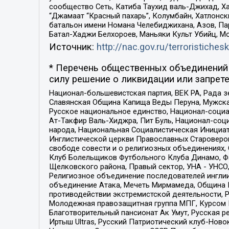
сообщество Сеть, Катиба Таухид валь-Джихад, Хай
“Джамаат “Красный пахарь”, Колумбайн, Хатлонск
батальон имени Номана Челебиджихана, Азов, Па
Батал-Хаджи Белхороев, Маньяки Культ Убийц, М
Источник:
http://nac.gov.ru/terroristichesk
* Перечень общественных объединений 
силу решение о ликвидации или запрете
Национал-большевистская партия, ВЕК РА, Рада 
Славянская Община Капища Веды Перуна, Мужская
Русское национальное единство, Национал-социа
Ат-Такфир Валь-Хиджра, Пит Буль, Национал-соц
народа, Национальная Социалистическая Инициат
Инглистической церкви Православных Староверов
свободе совести и о религиозных объединениях,
Клуб Болельщиков Футбольного Клуба Динамо, Фа
Щелковского района, Правый сектор, УНА - УНСО, У
Религиозное объединение последователей инглии
объединение Атака, Мечеть Мирмамеда, Община К
противодействии экстремистской деятельности, 
Молодежная правозащитная группа МПГ, Курсом П
Благотворительный пансионат Ак Умут, Русская ре
Иртыш Ultras, Русский Патриотический клуб-Нов