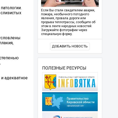
патологии.
Если Вы стали свидетелем аварии,
 слизистых
пожара, необычного погодного
явления, провала дороги или
прорыва теплотрассы, сообщите об
этом в ленте народных новостей.
Загружайте фотографии через
специальную форму.
бусловлены
лакия,
ДОБАВИТЬ НОВОСТЬ
 степенью
,
ПОЛЕЗНЫЕ РЕСУРСЫ
 и адекватное