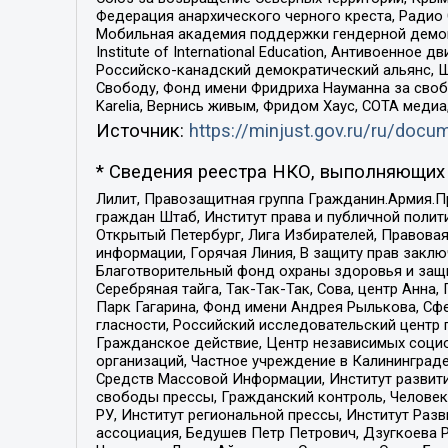
Федерация анархического черного креста, Радио
Мобильная академия поддержки гендерной демократи
Institute of International Education, Антивоенн
Российско-канадский демократический альянс, 
Свободу, Фонд имени Фридриха Науманна за свобо
Karelia, Вернись живым, Фридом Хаус, СОТА меди
Источник:
https://minjust.gov.ru/ru/doc
* Сведения реестра НКО, выполняющих 
Лилит, Правозащитная группа Гражданин.Армия.П
граждан Штаб, Институт права и публичной поли
Открытый Петербург, Лига Избирателей, Правова
информации, Горячая Линия, В защиту прав закл
Благотворительный фонд охраны здоровья и защи
Серебряная тайга, Так-Так-Так, Сова, центр Анн
Парк Гагарина, Фонд имени Андрея Рылькова, Сф
гласности, Российский исследовательский центр 
Гражданское действие, Центр независимых соци
организаций, Частное учреждение в Калининград
Средств Массовой Информации, Институт развити
свободы прессы, Гражданский контроль, Человек
РУ, Институт региональной прессы, Институт Ра
ассоциация, Бедушев Петр Петрович, Дзугкоева 