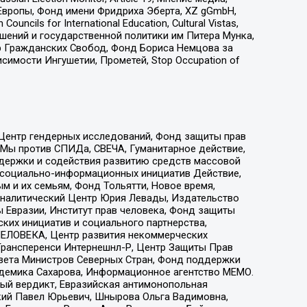
Европы, Фонд имени Фридриха Эберта, XZ gGmbH,
ls for International Education, Cultural Vistas,
ошений и государственной политики им Питера Мунка,
 Гражданских Свобод, Фонд Бориса Немцова за
имости Ингушетии, Прометей, Stop Occupation of
 Центр гендерных исследований, Фонд защиты прав
 Мы против СПИДа, СВЕЧА, Гуманитарное действие,
ддержки и содействия развитию средств массовой
р социально-информационных инициатив Действие,
 и их семьям, Фонд Тольятти, Новое время,
, Аналитический Центр Юрия Левады, Издательство
 Евразии, Институт прав человека, Фонд защиты
ких инициатив и социального партнерства,
ЕЛОВЕКА, Центр развития некоммерческих
 Трансперенси Интернешнл-Р, Центр Защиты Прав
овета Министров Северных Стран, Фонд поддержки
адемика Сахарова, Информационное агентство МЕМО.
ый вердикт, Евразийская антимонопольная
кий Павел Юрьевич, Шнырова Ольга Вадимовна,