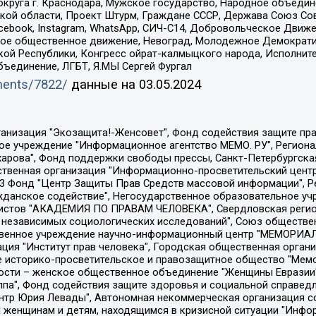
округа г. Краснодара, Мужское государство, Народное объедин
ой области, Проект Штурм, Граждане СССР, Держава Союз Сов
Facebook, Instagram, WhatsApp, СИЧ-С14, Добровольческое Движ
ское общественное движение, Невоград, Молодежное Демократ
ой Республики, Конгресс ойрат-калмыцкого народа, Исполнит
бъединение, ЛГБТ, Я.МЫ Сергей Фургал
uments/7822/
данные на
03.05.2024
Общество с ограниченной ответственностью "Радио Свободная Европа/Радио Свобода", Чешское информационное агентство "MEDIUM-ORIENT", Красноярская региональная общественная организация "Мы против СПИДа", Камалягин Денис Николаевич, Маркелов Сергей Евгеньевич, Пономарев Лев Александрович, Савицкая Людмила Алексеевна, Автономная некоммерческая организация "Центр по работе с проблемой насилия "НАСИЛИЮ.НЕТ", Межрегиональный профессиональный союз работников здравоохранения "Альянс врачей", Юридическое лицо, зарегистрированное в Латвийской Республике, SIA "Medusa Project" (регистрационный номер 40103797863, дата регистрации 10.06.2014), Некоммерческая организация "Фонд по борьбе с коррупцией", Автономная некоммерческая организация "Институт права и публичной политики", Баданин Роман Сергеевич, Гликин Максим Александрович, Железнова Мария Михайловна, Лукьянова Юлия Сергеевна, Маетная Елизавета Витальевна, Маняхин Петр Борисович, Чуракова Ольга Владимировна, Ярош Юлия Петровна, Юридическое лицо "The Insider SIA", зарегистрированное в Риге, Латвийская Республика (дата регистрации 26.06.2015), являющееся администратором доменного имени интернет-издания "The Insider SIA", https://theins.ru, Постернак Алексей Евгеньевич, Рубин Михаил Аркадьевич, Анин Роман Александрович, Юридическое лицо Istories fonds, зарегистрированное в Латвийской Республике (регистрационный номер 50008295751, дата регистрации 24.02.2020), Великовский Дмитрий Александрович, Долинина Ирина Николаевна, Мароховская Алеся Алексеевна, Шлейнов Роман Юрьевич, Шмагун Олеся Валентиновна, Общество с ограниченной ответственностью "Альтаир 2021", Общество с ограниченной ответственностью "Вега 2021", Общество с ограниченной ответственностью "Главный редактор 2021", Общество с ограниченной ответственностью "Ромашки монолит", Важенков Артем Валерьевич, Ивановская областная общественная организация "Центр гендерных исследований", Гурман Юрий Альбертович, Медиапроект "ОВД-Инфо", Егоров Владимир Владимирович, Жилинский Владимир Александрович, Общество с ограниченной ответственностью "ЗП", Иванова София Юрьевна, Карезина Инна Павловна, Кильтау Екатерина Викторовна, Петров Алексей Викторович, Пискунов Сергей Евгеньевич, Смирнов Сергей Сергеевич, Тихонов Михаил Сергеевич, Общество с ограниченной ответственностью "ЖУРНАЛИСТ-ИНОСТРАННЫЙ АГЕНТ", Арапова Галина Юрьевна, Вольтская Татьяна Анатольевна, Американская компания "Mason G.E.S. Anonymous Foundation" (США), являющаяся владельцем интернет-издания https://mnews.world/, Компания "Stichting Bellingcat", зарегистрированная в Нидерландах (дата регистрации 11.07.2018), Захаров Андрей Вячеславович, Клепиковская Екатерина Дмитриевна, Общество с ограниченной ответственностью "МЕМО", Перл Роман Александрович, Симонов Евгений Алексеевич, Соловьева Елена Анатольевна, Сотников Даниил Владимирович, Сурначева Елизавета Дмитриевна, Автономная некоммерческая организация по защите прав человека и информированию населения "Якутия – Наше Мнение", Общество с ограниченной ответственностью "Москоу диджитал медиа", с 26.01.2023 Общество с ограниченной ответственностью "Чайка Белые сады", Ветошкина Валерия Валерьевна, Заговора Максим Александрович, Межрегиональное общественное движение "Российская ЛГБТ - сеть", Оленичев Максим Владимирович, Павлов Иван Юрьевич, Скворцова Елена Сергеевна, Общество с ограниченной ответственностью "Как бы инагент", Кочетков Игорь Викторович, Общество с ограниченной ответственностью "Честные выборы", Еланчик Олег Александрович, Общество с ограниченной ответственностью "Нобелевский призыв", Гималова Регина Эмилевна, Григорьев Андрей Валерьевич, Григорьева Алина Александровна, Ассоциация по содействию защите прав призывников, альтернативнослужащих и военнослужащих "Правозащитная группа "Гражданин.Армия.Право", Хисамова Регина Фаритовна, Автономная некоммерческая организация по реализа