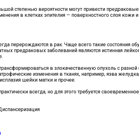
ольшой степенью вероятности могут привести предраковые 
нения в клетках эпителия — поверхностного слоя кожи и
всегда перерождаются в рак. Чаще всего такие состояния о
тных предраковых заболеваний являются истинная лейкоп
е.
 трансформироваться в злокачественную опухоль с разной
атрофические изменения в тканях, например, язва желудка
исплазия шейки матки и прочее.
актически всегда, но для этого требуется своевременное
Диспансеризация
а