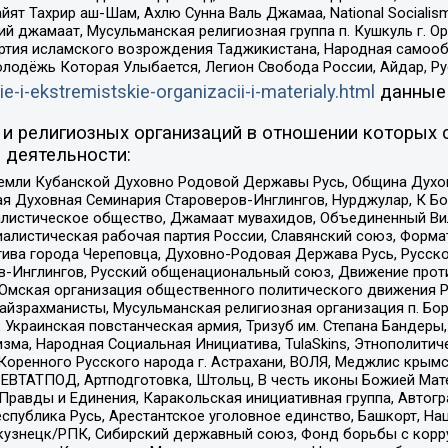
ят Тахрир аш-Шам, Ахлю Сунна Валь Джамаа, National Socialism
ий джамаат, Мусульманская религиозная группа п. Кушкуль г. 
ртия исламского возрождения Таджикистана, Народная самооб
олодёжь Которая Улыбается, Легион Свобода России, Айдар, Р
ie-i-ekstremistskie-organizacii-i-materialy.html
данные
и религиозных организаций в отношении которых 
 деятельности:
земли Кубанской Духовно Родовой Державы Русь, Община Духо
 Духовная Семинария Староверов-Инглингов, Нурджулар, К Бо
листическое общество, Джамаат мувахидов, Объединенный Вил
иалистическая рабочая партия России, Славянский союз, Форма
ива города Череповца, Духовно-Родовая Держава Русь, Русск
-Инглингов, Русский общенациональный союз, Движение против
 Омская организация общественного политического движения Р
йзрахманисты, Мусульманская религиозная организация п. Бо
краинская повстанческая армия, Тризуб им. Степана Бандеры, Бр
зма, Народная Социальная Инициатива, TulaSkins, Этнополитич
оренного Русского народа г. Астрахани, ВОЛЯ, Меджлис крымс
РЕВТАТПОД, Артподготовка, Штольц, В честь иконы Божией Мате
равды и Единения, Каракольская инициативная группа, Автогра
спублика Русь, Арестантское уголовное единство, Башкорт, Наци
окузнецк/РПК, Сибирский державный союз, Фонд борьбы с кор