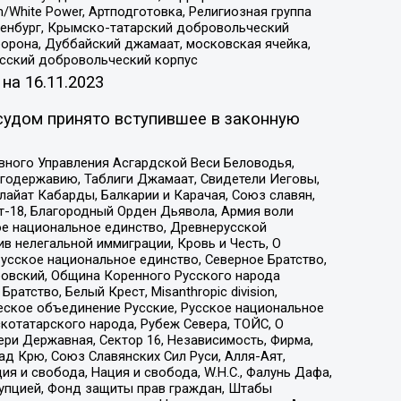
/White Power, Артподготовка, Религиозная группа
Оренбург, Крымско-татарский добровольческий
орона, Дуббайский джамаат, московская ячейка,
усский добровольческий корпус
 на
16.11.2023
судом принято вступившее в законную
вного Управления Асгардской Веси Беловодья,
годержавию, Таблиги Джамаат, Свидетели Иеговы,
айат Кабарды, Балкарии и Карачая, Союз славян,
т-18, Благородный Орден Дьявола, Армия воли
ое национальное единство, Древнерусской
 нелегальной иммиграции, Кровь и Честь, О
усское национальное единство, Северное Братство,
ровский, Община Коренного Русского народа
атство, Белый Крест, Misanthropic division,
еское объединение Русские, Русское национальное
котатарского народа, Рубеж Севера, ТОЙС, О
ри Державная, Сектор 16, Независимость, Фирма,
д Крю, Союз Славянских Сил Руси, Алля-Аят,
я и свобода, Нация и свобода, W.H.С., Фалунь Дафа,
рупцией, Фонд защиты прав граждан, Штабы