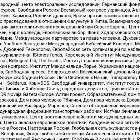
родный центр электоральных исследований, Германский фонд
рсов, Свободная Россия, Всемирный конгресс украинцев, Атла
ект Хармони, Родники дракона, Врачи против насильственного
ию преследования в отношении Фалуньгун в Китае, Всемирная о
ация школ политических исследований при Совете Европы, Цен
мен, Бард колледж, Европейский выбор, Фонд Ходорковского,
едиа, Международное партнерство за права человека, Духовно
ое Учебное Заведение Международный Библейский Колледж, М
ь Духовной Технологии, Европейская сеть организаций по наб
урналистики, IStories fonds, Королевский Институт Между
gcat, Bellingcat Ltd, The Insider, Институт правовой инициатив
инский конгресс, Институт Макдональда-Лорье, Украинская нац
, Свободная пресса, Возрождение, Всеукраинский духовный цен
орум свободной России, Лига Свободных Наций, Transparеncy I
– Solidarus, КрымSOS, Свободный университет, Институт госу
в Тисима и Хабомаи, Съезд народных депутатов, Гринпис Инте
DR Novaja Gazeta-Europe, Алтай проект, Образовательный дом 
зскова, Дом прав человека Тбилиси, Дом прав человека Ерева
едований им Вилфрида Мартенса, Сетевое объединение журнали
Международная федерация транспортных рабочих, ИстЧам Финлан
й университет, Центр восточноевропейских и международных и
, Центр анализа европейской политики, Академическая сеть Во
ю в России, Настоящая Россия, Глобальная сеть журналистов
естфалия, Фонд глобальной помощи, Антивоенный комитет России,
татарский Ресурсный Центр, Глобальный союз IndustriALL, Russi