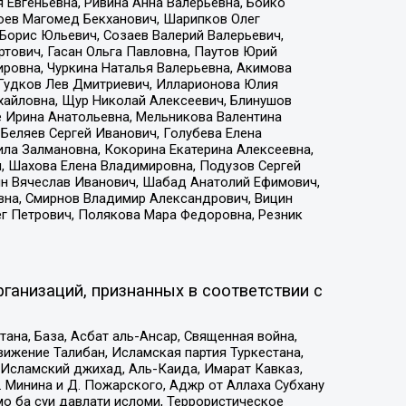
 Евгеньевна, Ривина Анна Валерьевна, Бойко
хоев Магомед Бекханович, Шарипков Олег
Борис Юльевич, Созаев Валерий Валерьевич,
тович, Гасан Ольга Павловна, Паутов Юрий
ровна, Чуркина Наталья Валерьевна, Акимова
 Гудков Лев Дмитриевич, Илларионова Юлия
ихайловна, Щур Николай Алексеевич, Блинушов
е Ирина Анатольевна, Мельникова Валентина
Беляев Сергей Иванович, Голубева Елена
ила Залмановна, Кокорина Екатерина Алексеевна,
, Шахова Елена Владимировна, Подузов Сергей
ин Вячеслав Иванович, Шабад Анатолий Ефимович,
вна, Смирнов Владимир Александрович, Вицин
ег Петрович, Полякова Мара Федоровна, Резник
ганизаций, признанных в соответствии с
на, База, Асбат аль-Ансар, Священная война,
ижение Талибан, Исламская партия Туркестана,
Исламский джихад, Аль-Каида, Имарат Кавказ,
 Минина и Д. Пожарского, Аджр от Аллаха Субхану
о ба суи давлати исломи, Террористическое