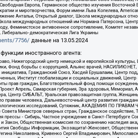
 Свободная Европа, Германское общество изучения Восточной 
и и миротворчества, Форум имени Льва Копелева, American Counci
ое движение Антальи, Открытый диалог, Школа международных отн
Школа международных отношений им Нормана Патерсона, Центр
ду, Феминистское антивоенное сопротивление, Комитет независ
а, Либерально-демократическая Лига Украины
uments/7756/
данные на
13.05.2024
функции иностранного агента:
раво, Нижегородский центр немецкой и европейской культуры,
тики, Фонд борьбы с коррупцией, Альянс врачей, НАСИЛИЮ.НЕТ,
я инициатива, Гражданский Союз, Хасдей Ерушалаим, Центр по
юченных, Институт глобализации и социальных движений, Цент
ты прав граждан, Благотворительный фонд помощи осужденным
а, Проект Апрель, Самарская губерния, Эра здоровья, Мемориал
ера, Центр СИБАЛЬТ, Уральская правозащитная группа, Женщины
по правам человека, Дальневосточный центр развития гражданс
ологических исследований, Сутяжник, АКАДЕМИЯ ПО ПРАВАМ Ч
е Совета Министров северных стран, Гражданское содействие,
я прессы - Сибирь, Частное учреждение в Санкт-Петербурге С
 и Закон, Общественная комиссия по сохранению наследия ак
звития Свободы Информации, Экозащита!-Женсовет, Общественн
Регина Николаевна, Кривенко Сергей Владимирович, Милославс