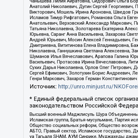
Чанышева Лилия Айратовна, Сидорович Ольга Бори
Анатолий Николаевич, Дугин Сергей Георгиевич, 
Викторович, Мошель Ирина Ароновна, Шведов Гри
Исламов Тимур Рифгатович, Романова Ольга Евге
Анатольевич, Верховский Александр Маркович, П
Татьяна Николаевна, Золотарева Екатерина Алек
Юрьевна, Саранг Анна Васильевна, Захарова Свет
Андрей Юрьевич, Мосин Алексей Геннадьевич, Ге
Дмитриевна, Вититинова Елена Владимировна, Ба
Николаевна, Ганнушкина Светлана Алексеевна, За
Шуманов Илья Вячеславович, Арапова Галина Юрь
Васильевич, Протасова Ирина Вячеславовна, Лит
Сухих Дарья Николаевна, Орлов Олег Петрович, 
Сергей Ефимович, Золотухин Борис Андреевич, Л
Генри Маркович, Захаров Герман Константинович
Источник:
http://unro.minjust.ru/NKOFore
* Единый федеральный список организа
законодательством Российской Федера
Высший военный Маджлисуль Шура Объединенных с
Исламская группа, Братья-мусульмане, Партия ис
Общество социальных реформ, Общество возрожд
АБТО, Правый сектор, Исламское государство, Д
уа Тагьаля SHAM, АУМ Синрике, Муджахеды джама