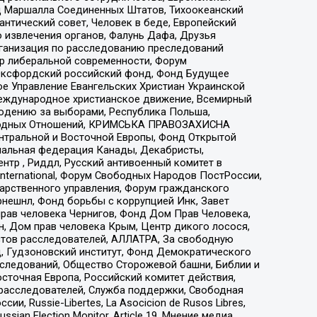
 Маршалла Соединенных Штатов, Тихоокеанский
нтический совет, Человек в беде, Европейский
 извлечения органов, Фалунь Дафа, Друзья
рганизация по расследованию преследований
тр либеральной современности, Форум
 Оксфордский российский фонд, Фонд Будущее
е Управление Евангельских Христиан Украинской
еждународное христианское движение, Всемирный
людению за выборами, Республика Польша,
народных Отношений, КРИМСЬКА ПРАВОЗАХИСНА
ы Центральной и Восточной Европы, Фонд Открытой
иональная федерация Канады, Декабристы,
тр , Риддл, Русский антивоенный комитет в
nternational, Форум Свободных Народов ПостРоссии,
дарственного управления, Форум гражданского
рнешнл, Фонд борьбы с коррупцией Инк, Завет
прав человека Чернигов, Фонд Дом Прав Человека,
н, Дом прав человека Крым, Центр дикого лосося,
стов расследователей, АЛЛАТРА, За свободную
д, Гудзоновский институт, Фонд Демократического
сследований, Общество Сторожевой башни, Библии и
сточная Европа, Российский комитет действия,
-расследователей, Служба поддержки, Свободная
 Russie-Libertes, La Asocicion de Rusos Libres,
an Election Monitor, Article 19, Мнение медиа,