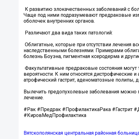
️ К развитию злокачественных заболеваний с б
Чаще под ними подразумевают предраковые изме
оболочек внутренних органов.
️ Различают два вида таких патологий:
️ Облигатные, которые при отсутствии лечения 
наследственными болезнями. Примерами облига
болезнь Боуэна, пигментная ксеродерма и други
️ Факультативные предраковые состояния могут
вероятности. К ним относятся дистрофические и 
атрофический гастрит, аденоматозные полипы, д
Вылечить предопухолевые заболевания можно пр
лечение.
#Рак #Предрак #ПрофилактикаРака #Гастрит #
#КировМедПрофилактика
Вятскополянская центральная районная больниц