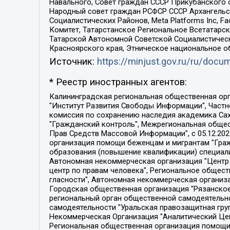
Навального, Совет граждан СССР Прикубанского 
Народный совет граждан РСФСР СССР Архангельск
Социалистических Районов, Meta Platforms Inc, 
Комитет, Татарстанское Региональное Всетатар
Татарской Автономной Советской Социалистическ
Красноярского края, Этническое национальное о
Источник:
https://minjust.gov.ru/ru/doc
* Реестр иностранных агентов:
Калининградская региональная общественная организация "Экозащита!-Женсовет", Фонд содействия защите прав и свобод граждан "Общественный вердикт", Фонд "Институт Развития Свободы Информации", Частное учреждение "Информационное агентство МЕМО. РУ", Региональная общественная организация "Общественная комиссия по сохранению наследия академика Сахарова", Фонд поддержки свободы прессы, Санкт-Петербургская общественная правозащитная организация "Гражданский контроль", Межрегиональная общественная организация "Информационно-просветительский центр "Мемориал", Региональный Фонд "Центр Защиты Прав Средств Массовой Информации", с 05.12.2023 Фонд "Центр Защиты Прав Средств массовой информации", Региональная общественная благотворительная организация помощи беженцам и мигрантам "Гражданское содействие", Негосударственное образовательное учреждение дополнительного профессионального образования (повышение квалификации) специалистов "АКАДЕМИЯ ПО ПРАВАМ ЧЕЛОВЕКА", Свердловская региональная общественная организация "Сутяжник", Автономная некоммерческая организация "Центр независимых социологических исследований", Союз общественных объединений "Российский исследовательский центр по правам человека", Региональное общественное учреждение научно-информационный центр "МЕМОРИАЛ", Некоммерческая организация "Фонд защиты гласности", Автономная некоммерческая организация "Институт прав человека", Городская общественная организация "Екатеринбургское общество "МЕМОРИАЛ", Городская общественная организация "Рязанское историко-просветительское и правозащитное общество "Мемориал" (Рязанский Мемориал), Челябинский региональный орган общественной самодеятельности – женское общественное объединение "Женщины Евразии", Челябинский региональный орган общественной самодеятельности "Уральская правозащитная группа", Фонд содействия защите здоровья и социальной справедливости имени Андрея Рылькова, Автономная Некоммерческая Организация "Аналитический Центр Юрия Левады", Автономная некоммерческая организация социальной поддержки населения "Проект Апрель", Региональная общественная организация помощи женщинам и детям, находящимся в кризисной ситуации "Информационно-методический центр "Анна", Фонд содействия развитию массовых коммуникаций и правовому просвещению "Так-так-Так", Фонд содействия устойчивому развитию "Серебряная тайга", Свердловский региональный общественный фонд социальных проектов "Новое время", "Idel.Реалии", Кавказ.Реалии, Крым.Реалии, Телеканал Настоящее Время, Татаро-башкирская служба Радио Свобода (Azatliq Radiosi), Радио Свободная Европа/Радио Свобода (PCE/PC), "Сибирь.Реалии", "Фактограф", Благотворительный фонд помощи осужденным и их семьям, Автономная некоммерческая организация "Институт глобализации и социальных движений", Фонд "В защиту прав заключенных", Частное учреждение "Центр поддержки и содействия развитию средств массовой информации", Пензенский региональный общественный благотворительный фонд "Гражданский союз", "Север.Реалии", Некоммерческая организация Фонд "Правовая инициатива", 