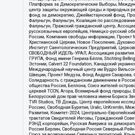
Платформа за Демократические Выборы, Междуна
центр защиты окружающей среды и природных ресу
фонд за демократию, Джеймстаунский фонд, Прож
Фалуньгун, Фалуньгун, Коалиция по расследован
Фалуньгун, Пражский гражданский центр, Ассоци
русскоязычных европейцев, Немецко-русский об
России, Компания свободы информации, Проект М
Христианской Церкви, Новое Поколение, Духовн
Институт Саентологических Предприятий, Церков
СВОБОДНЫЙ ИДЕЛЬ-УРАЛ, Ассоциация развития ж
ГРУПА, Фонд имени Генриха Бёлля, Stichting Bellin
Эстонии, Calvert 22 Foundation, Канадский укра
Международный научный центр им Вудро Вильсона
Швеции, Проект Медуза, Фонд Андрея Сахарова, Ф
Солидарность с гражданским движением в России 
общества Россия, Беллона, Союз жителей острово
церквей TCCN, Агора, Всемирный фонд природы, B
Белорусский дом прав человека имени Бориса Зво
TVR Studios, ТВ Дождь, Центр европейских иссл
Россию, Свободная Бурятия, Uralic, UnKremlin, 
Развития, Комитет-2024, Центрально-Европейски
трактатов Свидетелей Иеговы, Гражданский Совет
РЭНД корпорейшн, Русская Америка за демократи
Россия Берлин, Свободная Россия Северный Рейн-В
Союз за возвращение Северных территорий, Крымско