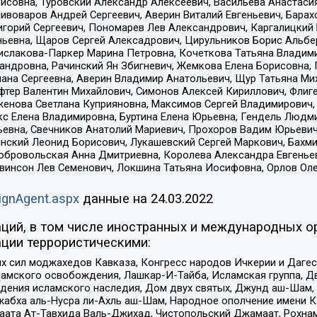
совна, Туровский Александр Алексеевич, Васильева Анастасия
Пивоваров Андрей Сергеевич, Аверин Виталий Евгеньевич, Бара
горий Сергеевич, Пономарев Лев Александрович, Каргалицкий 
ньевна, Щаров Сергей Алексадрович, Цирульников Борис Альбер
ислакова-Паркер Марина Петровна, Кочеткова Татьяна Владими
сандровна, Рачинский Ян Збигневич, Жемкова Елена Борисовна,
лана Сергеевна, Аверин Владимир Анатольевич, Щур Татьяна М
фтер Валентин Михайлович, Симонов Алексей Кириллович, Флиг
женова Светлана Куприяновна, Максимов Сергей Владимирович, 
кс Елена Владимировна, Буртина Елена Юрьевна, Гендель Людм
евна, Свечников Анатолий Мариевич, Прохоров Вадим Юрьевич
инский Леонид Борисович, Лукашевский Сергей Маркович, Бахм
Добровольская Анна Дмитриевна, Королева Александра Евгенье
евинсон Лев Семенович, Локшина Татьяна Иосифовна, Орлов Ол
ignAgent.aspx
данные на
24.03.2022
ций, в том числе иностранных и международных ор
ции террористическими:
ил моджахедов Кавказа, Конгресс народов Ичкерии и Дагеста
ламского освобождения, Лашкар-И-Тайба, Исламская группа, Дв
ения исламского наследия, Дом двух святых, Джунд аш-Шам, 
жабха аль-Нусра ли-Ахль аш-Шам, Народное ополчение имени К.
ата Ат-Тавхида Валь-Джихад, Чистопольский Джамаат, Рохнам