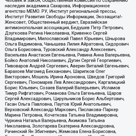
Человек и Закон, Общественная комиссия по сохранению
наследия академика Сахарова, Информационное
агентство МЕМО. РУ, Институт региональной прессы,
Институт Развития Свободы Информации, Экозащита!-
Женсовет, Общественный вердикт, Евразийская
антимонопольная ассоциация, Бедушев Петр Петрович,
Дзугкоева Регина Николаевна, Кривенко Сергей
Владимирович, Милославский Павел Юрьевич, Шнырова
Ольга Вадимовна, Чанышева Лилия Айратовна, Сидорович
Ольга Борисовна, Туровский Александр Алексеевич,
Васильева Анастасия Евгеньевна, Ривина Анна Валерьевна,
Бойко Анатолий Николаевич, Дугин Сергей Георгиевич,
Пивоваров Андрей Сергеевич, Аверин Виталий Евгеньевич,
Барахоев Магомед Бекханович, Шарипков Олег
Викторович, Мошель Ирина Ароновна, Шведов Григорий
Сергеевич, Пономарев Лев Александрович, Каргалицкий
Борис Юльевич, Созаев Валерий Валерьевич, Исламов
Тимур Рифгатович, Романова Ольга Евгеньевна, Щаров
Сергей Алексадрович, Цирульников Борис Альбертович,
Гасан Ольга Павловна, Паутов Юрий Анатольевич,
Верховский Александр Маркович, Пислакова-Паркер
Марина Петровна, Кочеткова Татьяна Владимировна,
Чуркина Наталья Валерьевна, Акимова Татьяна
Николаевна, Золотарева Екатерина Александровна,
Рачинский Ян Збигневич, Жемкова Елена Борисовна,