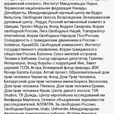
украинский конгресс, Институт Макдональда-Лорье,
Украинская национальная федерация Канады,
Декабристы, Международный научный центр им Вудро
Вильсона, Свободная пресса, Возрождение, Всеукраинский
духовный центр , Риддл, Русский антивоенный комитет в
Швеции, Проект Медуза, Фонд Андрея Сахарова, Форум
свободной России, Лига Свободных Наций, Transparеncy
International, Форум Свободных Народов ПостРоссии,
Солидарность с гражданским движением в России –
Solidarus, КрымSOS, Свободный университет, Институт
государственного управления, Форум гражданского
общества Россия, Беллона, Союз жителей островов
Тисима и Хабомаи, Съезд народных депутатов, Гринпис
Интернешнл, Фонд борьбы с коррупцией Инк, Завет
церквей TCCN, Агора, Всемирный фонд природы, BDR
Novaja Gazeta-Europe, Алтай проект, Образовательный дом
прав человека Чернигов, Фонд Дом Прав Человека,
Белорусский дом прав человека имени Бориса Звозскова,
Дом прав человека Тбилиси, Дом прав человека Ереван,
Дом прав человека Крым, Центр дикого лосося, TVR
Studios, ТВ Дождь, Центр европейских исследований им
Вилфрида Мартенса, Сетевое объединение журналистов
расследователей, АЛЛАТРА, За свободную Россию,
Свободная Бурятия, Uralic, UnKremlin, Международная
федерация транспортных рабочих, ИстЧам Финланд,