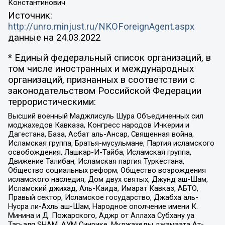
Константинович
Источник:
http://unro.minjust.ru/NKOForeignAgent.aspx
данные на
24.03.2022
* Единый федеральный список организаций, в
том числе иностранных и международных
организаций, признанных в соответствии с
законодательством Российской Федерации
террористическими:
Высший военный Маджлисуль Шура Объединенных сил
моджахедов Кавказа, Конгресс народов Ичкерии и
Дагестана, База, Асбат аль-Ансар, Священная война,
Исламская группа, Братья-мусульмане, Партия исламского
освобождения, Лашкар-И-Тайба, Исламская группа,
Движение Талибан, Исламская партия Туркестана,
Общество социальных реформ, Общество возрождения
исламского наследия, Дом двух святых, Джунд аш-Шам,
Исламский джихад, Аль-Каида, Имарат Кавказ, АБТО,
Правый сектор, Исламское государство, Джабха аль-
Нусра ли-Ахль аш-Шам, Народное ополчение имени К.
Минина и Д. Пожарского, Аджр от Аллаха Субхану уа
Тагьаля SHAM, АУМ Синрике, Муджахеды джамаата Ат-