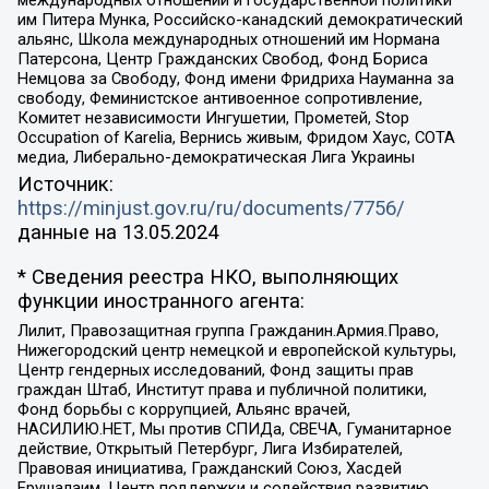
им Питера Мунка, Российско-канадский демократический
альянс, Школа международных отношений им Нормана
Патерсона, Центр Гражданских Свобод, Фонд Бориса
Немцова за Свободу, Фонд имени Фридриха Науманна за
свободу, Феминистское антивоенное сопротивление,
Комитет независимости Ингушетии, Прометей, Stop
Occupation of Karelia, Вернись живым, Фридом Хаус, СОТА
медиа, Либерально-демократическая Лига Украины
Источник:
https://minjust.gov.ru/ru/documents/7756/
данные на
13.05.2024
* Сведения реестра НКО, выполняющих
функции иностранного агента:
Лилит, Правозащитная группа Гражданин.Армия.Право,
Нижегородский центр немецкой и европейской культуры,
Центр гендерных исследований, Фонд защиты прав
граждан Штаб, Институт права и публичной политики,
Фонд борьбы с коррупцией, Альянс врачей,
НАСИЛИЮ.НЕТ, Мы против СПИДа, СВЕЧА, Гуманитарное
действие, Открытый Петербург, Лига Избирателей,
Правовая инициатива, Гражданский Союз, Хасдей
Ерушалаим, Центр поддержки и содействия развитию