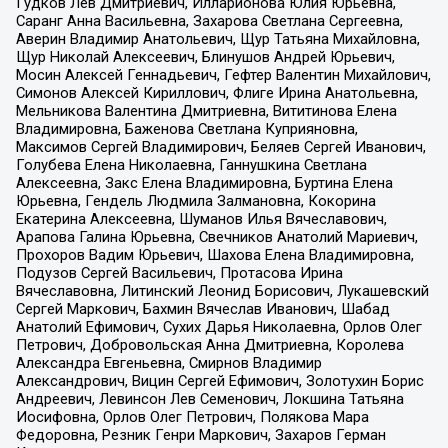
Гудков Лев Дмитриевич, Илларионова Юлия Юрьевна,
Саранг Анна Васильевна, Захарова Светлана Сергеевна,
Аверин Владимир Анатольевич, Щур Татьяна Михайловна,
Щур Николай Алексеевич, Блинушов Андрей Юрьевич,
Мосин Алексей Геннадьевич, Гефтер Валентин Михайлович,
Симонов Алексей Кириллович, Флиге Ирина Анатольевна,
Мельникова Валентина Дмитриевна, Вититинова Елена
Владимировна, Баженова Светлана Куприяновна,
Максимов Сергей Владимирович, Беляев Сергей Иванович,
Голубева Елена Николаевна, Ганнушкина Светлана
Алексеевна, Закс Елена Владимировна, Буртина Елена
Юрьевна, Гендель Людмила Залмановна, Кокорина
Екатерина Алексеевна, Шуманов Илья Вячеславович,
Арапова Галина Юрьевна, Свечников Анатолий Мариевич,
Прохоров Вадим Юрьевич, Шахова Елена Владимировна,
Подузов Сергей Васильевич, Протасова Ирина
Вячеславовна, Литинский Леонид Борисович, Лукашевский
Сергей Маркович, Бахмин Вячеслав Иванович, Шабад
Анатолий Ефимович, Сухих Дарья Николаевна, Орлов Олег
Петрович, Добровольская Анна Дмитриевна, Королева
Александра Евгеньевна, Смирнов Владимир
Александрович, Вицин Сергей Ефимович, Золотухин Борис
Андреевич, Левинсон Лев Семенович, Локшина Татьяна
Иосифовна, Орлов Олег Петрович, Полякова Мара
Федоровна, Резник Генри Маркович, Захаров Герман