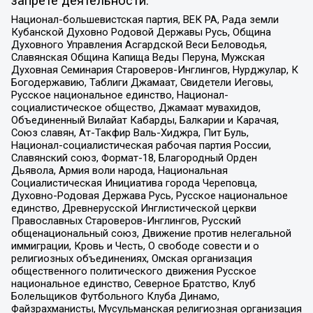
запрете деятельности:
Национал-большевистская партия, ВЕК РА, Рада земли
Кубанской Духовно Родовой Державы Русь, Община
Духовного Управления Асгардской Веси Беловодья,
Славянская Община Капища Веды Перуна, Мужская
Духовная Семинария Староверов-Инглингов, Нурджулар, К
Богодержавию, Таблиги Джамаат, Свидетели Иеговы,
Русское национальное единство, Национал-
социалистическое общество, Джамаат мувахидов,
Объединенный Вилайат Кабарды, Балкарии и Карачая,
Союз славян, Ат-Такфир Валь-Хиджра, Пит Буль,
Национал-социалистическая рабочая партия России,
Славянский союз, Формат-18, Благородный Орден
Дьявола, Армия воли народа, Национальная
Социалистическая Инициатива города Череповца,
Духовно-Родовая Держава Русь, Русское национальное
единство, Древнерусской Инглистической церкви
Православных Староверов-Инглингов, Русский
общенациональный союз, Движение против нелегальной
иммиграции, Кровь и Честь, О свободе совести и о
религиозных объединениях, Омская организация
общественного политического движения Русское
национальное единство, Северное Братство, Клуб
Болельщиков Футбольного Клуба Динамо,
Файзрахманисты, Мусульманская религиозная организация