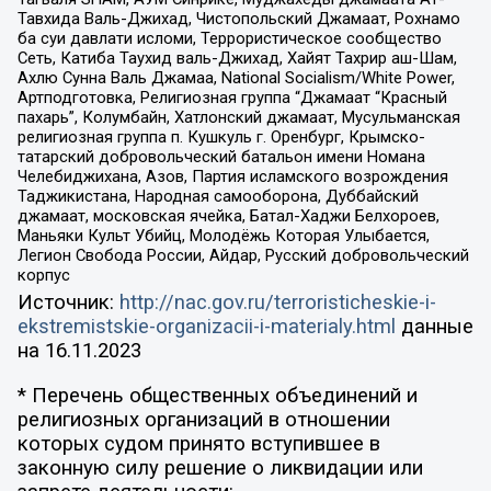
Тавхида Валь-Джихад, Чистопольский Джамаат, Рохнамо
ба суи давлати исломи, Террористическое сообщество
Сеть, Катиба Таухид валь-Джихад, Хайят Тахрир аш-Шам,
Ахлю Сунна Валь Джамаа, National Socialism/White Power,
Артподготовка, Религиозная группа “Джамаат “Красный
пахарь”, Колумбайн, Хатлонский джамаат, Мусульманская
религиозная группа п. Кушкуль г. Оренбург, Крымско-
татарский добровольческий батальон имени Номана
Челебиджихана, Азов, Партия исламского возрождения
Таджикистана, Народная самооборона, Дуббайский
джамаат, московская ячейка, Батал-Хаджи Белхороев,
Маньяки Культ Убийц, Молодёжь Которая Улыбается,
Легион Свобода России, Айдар, Русский добровольческий
корпус
Источник:
http://nac.gov.ru/terroristicheskie-i-
ekstremistskie-organizacii-i-materialy.html
данные
на
16.11.2023
* Перечень общественных объединений и
религиозных организаций в отношении
которых судом принято вступившее в
законную силу решение о ликвидации или