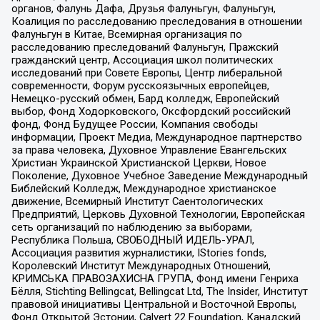
органов, Фалунь Дафа, Друзья Фалуньгун, Фалуньгун,
Коалиция по расследованию преследования в отношении
Фалуньгун в Китае, Всемирная организация по
расследованию преследований Фалуньгун, Пражский
гражданский центр, Ассоциация школ политических
исследований при Совете Европы, Центр либеральной
современности, Форум русскоязычных европейцев,
Немецко-русский обмен, Бард колледж, Европейский
выбор, Фонд Ходорковского, Оксфордский российский
фонд, Фонд Будущее России, Компания свободы
информации, Проект Медиа, Международное партнерство
за права человека, Духовное Управление Евангельских
Христиан Украинской Христианской Церкви, Новое
Поколение, Духовное Учебное Заведение Международный
Библейский Колледж, Международное христианское
движение, Всемирный Институт Саентологических
Предприятий, Церковь Духовной Технологии, Европейская
сеть организаций по наблюдению за выборами,
Республика Польша, СВОБОДНЫЙ ИДЕЛЬ-УРАЛ,
Ассоциация развития журналистики, IStories fonds,
Королевский Институт Международных Отношений,
КРИМСЬКА ПРАВОЗАХИСНА ГРУПА, Фонд имени Генриха
Бёлля, Stichting Bellingcat, Bellingcat Ltd, The Insider, Институт
правовой инициативы Центральной и Восточной Европы,
Фонд Открытой Эстонии, Calvert 22 Foundation, Канадский