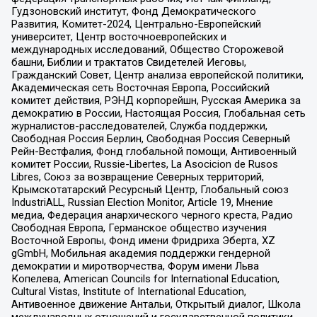
Гудзоновский институт, Фонд Демократического
Развития, Комитет-2024, Центрально-Европейский
университет, Центр восточноевропейских и
международных исследований, Общество Сторожевой
башни, Библии и трактатов Свидетелей Иеговы,
Гражданский Совет, Центр анализа европейской политики,
Академическая сеть Восточная Европа, Российский
комитет действия, РЭНД корпорейшн, Русская Америка за
демократию в России, Настоящая Россия, Глобальная сеть
журналистов-расследователей, Служба поддержки,
Свободная Россия Берлин, Свободная Россия Северный
Рейн-Вестфалия, Фонд глобальной помощи, Антивоенный
комитет России, Russie-Libertes, La Asocicion de Rusos
Libres, Союз за возвращение Северных территорий,
Крымскотатарский Ресурсный Центр, Глобальный союз
IndustriALL, Russian Election Monitor, Article 19, Мнение
медиа, Федерация анархического черного креста, Радио
Свободная Европа, Германское общество изучения
Восточной Европы, Фонд имени Фридриха Эберта, XZ
gGmbH, Мобильная академия поддержки гендерной
демократии и миротворчества, Форум имени Льва
Копелева, American Councils for International Education,
Cultural Vistas, Institute of International Education,
Антивоенное движение Антальи, Открытый диалог, Школа
международных отношений и государственной политики