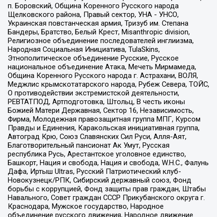
п. Боровский, Община Коренного Русского народа
Щелковского района, Правый сектор, УНА - УНСО,
Украинская повстанческая армия, Тризуб им. Степана
Бандеры, Братство, Белый Крест, Misanthropic division,
Религиозное объединение последователей инглиизма,
Народная Социальная Инициатива, TulaSkins,
Этнополитическое объединение Русские, Русское
национальное объединение Атака, Мечеть Мирмамеда,
Община Коренного Русского народа г. Астрахани, ВОЛЯ,
Меджлис крымскотатарского народа, Рубеж Севера, ТОЙС,
О противодействии экстремистской деятельности,
РЕВТАТПОД, Артподготовка, Штольц, В честь иконы
Божией Матери Державная, Сектор 16, Независимость,
Фирма, Молодежная правозащитная группа МПГ, Курсом
Правды и Единения, Каракольская инициативная группа,
Автоград Крю, Союз Славянских Сил Руси, Алля-Аят,
Благотворительный пансионат Ак Умут, Русская
республика Русь, Арестантское уголовное единство,
Башкорт, Нация и свобода, Нация и свобода, W.H.С., Фалунь
Дафа, Иртыш Ultras, Русский Патриотический клуб-
Новокузнецк/РПК, Сибирский державный союз, Фонд
борьбы с коррупцией, Фонд защиты прав граждан, Штабы
Навального, Совет граждан СССР Прикубанского округа г.
Краснодара, Мужское государство, Народное
объединение русского движения, Народное движение