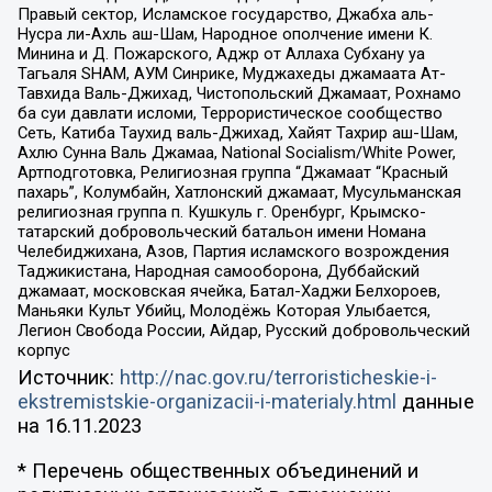
Правый сектор, Исламское государство, Джабха аль-
Нусра ли-Ахль аш-Шам, Народное ополчение имени К.
Минина и Д. Пожарского, Аджр от Аллаха Субхану уа
Тагьаля SHAM, АУМ Синрике, Муджахеды джамаата Ат-
Тавхида Валь-Джихад, Чистопольский Джамаат, Рохнамо
ба суи давлати исломи, Террористическое сообщество
Сеть, Катиба Таухид валь-Джихад, Хайят Тахрир аш-Шам,
Ахлю Сунна Валь Джамаа, National Socialism/White Power,
Артподготовка, Религиозная группа “Джамаат “Красный
пахарь”, Колумбайн, Хатлонский джамаат, Мусульманская
религиозная группа п. Кушкуль г. Оренбург, Крымско-
татарский добровольческий батальон имени Номана
Челебиджихана, Азов, Партия исламского возрождения
Таджикистана, Народная самооборона, Дуббайский
джамаат, московская ячейка, Батал-Хаджи Белхороев,
Маньяки Культ Убийц, Молодёжь Которая Улыбается,
Легион Свобода России, Айдар, Русский добровольческий
корпус
Источник:
http://nac.gov.ru/terroristicheskie-i-
ekstremistskie-organizacii-i-materialy.html
данные
на
16.11.2023
* Перечень общественных объединений и