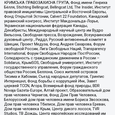
КРИМСЬКА ПРАВОЗАХИСНА ГРУПА, Фонд имени Генриха
Бёлля, Stichting Bellingcat, Bellingcat Ltd, The Insider, Институт
правовой инициативы Центральной и Восточной Европы,
Фонд Открытой Эстонии, Calvert 22 Foundation, Канадский
украинский конгресс, Институт Макдональда-Лорье,
Украинская национальная федерация Канады,
Декабристы, Международный научный центр им Вудро
Вильсона, Свободная пресса, Возрождение, Всеукраинский
духовный центр , Риддл, Русский антивоенный комитет в
Швеции, Проект Медуза, Фонд Андрея Сахарова, Форум
свободной России, Лига Свободных Наций, Transparеncy
International, Форум Свободных Народов ПостРоссии,
Солидарность с гражданским движением в России –
Solidarus, КрымSOS, Свободный университет, Институт
государственного управления, Форум гражданского
общества Россия, Беллона, Союз жителей островов
Тисима и Хабомаи, Съезд народных депутатов, Гринпис
Интернешнл, Фонд борьбы с коррупцией Инк, Завет
церквей TCCN, Агора, Всемирный фонд природы, BDR
Novaja Gazeta-Europe, Алтай проект, Образовательный дом
прав человека Чернигов, Фонд Дом Прав Человека,
Белорусский дом прав человека имени Бориса Звозскова,
Дом прав человека Тбилиси, Дом прав человека Ереван,
Дом прав человека Крым, Центр дикого лосося, TVR
Studios, ТВ Дождь, Центр европейских исследований им