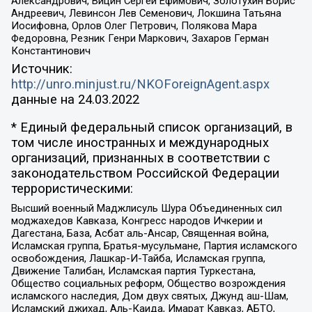
Александрович, Вицин Сергей Ефимович, Золотухин Борис
Андреевич, Левинсон Лев Семенович, Локшина Татьяна
Иосифовна, Орлов Олег Петрович, Полякова Мара
Федоровна, Резник Генри Маркович, Захаров Герман
Константинович
Источник:
http://unro.minjust.ru/NKOForeignAgent.aspx
данные на
24.03.2022
* Единый федеральный список организаций, в
том числе иностранных и международных
организаций, признанных в соответствии с
законодательством Российской Федерации
террористическими:
Высший военный Маджлисуль Шура Объединенных сил
моджахедов Кавказа, Конгресс народов Ичкерии и
Дагестана, База, Асбат аль-Ансар, Священная война,
Исламская группа, Братья-мусульмане, Партия исламского
освобождения, Лашкар-И-Тайба, Исламская группа,
Движение Талибан, Исламская партия Туркестана,
Общество социальных реформ, Общество возрождения
исламского наследия, Дом двух святых, Джунд аш-Шам,
Исламский джихад, Аль-Каида, Имарат Кавказ, АБТО,