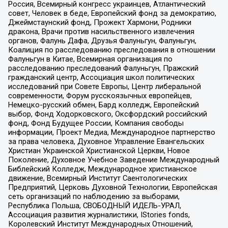
Россия, Всемирный конгресс украинцев, Атлантический
совет, Человек в беде, Европейский фонд за демократию,
Джеймстаунский фонд, Прожект Хармони, Родники
дракона, Врачи против насильственного извлечения
органов, Фалунь Дафа, Друзья Фалуньгун, Фалуньгун,
Коалиция по расследованию преследования в отношении
Фалуньгун в Китае, Всемирная организация по
расследованию преследований Фалуньгун, Пражский
гражданский центр, Ассоциация школ политических
исследований при Совете Европы, Центр либеральной
современности, Форум русскоязычных европейцев,
Немецко-русский обмен, Бард колледж, Европейский
выбор, Фонд Ходорковского, Оксфордский российский
фонд, Фонд Будущее России, Компания свободы
информации, Проект Медиа, Международное партнерство
за права человека, Духовное Управление Евангельских
Христиан Украинской Христианской Церкви, Новое
Поколение, Духовное Учебное Заведение Международный
Библейский Колледж, Международное христианское
движение, Всемирный Институт Саентологических
Предприятий, Церковь Духовной Технологии, Европейская
сеть организаций по наблюдению за выборами,
Республика Польша, СВОБОДНЫЙ ИДЕЛЬ-УРАЛ,
Ассоциация развития журналистики, IStories fonds,
Королевский Институт Международных Отношений,