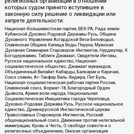
религиозных организаций в отношении
которых судом принято вступившее в
законную силу решение о ликвидации или
запрете деятельности:
Национал-большевистская партия, ВЕК РА, Рада земли
Кубанской Духовно Родовой Державы Русь, Община
Духовного Управления Асгардской Веси Беловодья,
Славянская Община Капища Веды Перуна, Мужская
Духовная Семинария Староверов-Инглингов, Нурджулар, К
Богодержавию, Таблиги Джамаат, Свидетели Иеговы,
Русское национальное единство, Национал-
социалистическое общество, Джамаат мувахидов,
Объединенный Вилайат Кабарды, Балкарии и Карачая,
Союз славян, Ат-Такфир Валь-Хиджра, Пит Буль,
Национал-социалистическая рабочая партия России,
Славянский союз, Формат-18, Благородный Орден
Дьявола, Армия воли народа, Национальная
Социалистическая Инициатива города Череповца,
Духовно-Родовая Держава Русь, Русское национальное
единство, Древнерусской Инглистической церкви
Православных Староверов-Инглингов, Русский
общенациональный союз, Движение против нелегальной
иммиграции, Кровь и Честь, О свободе совести и о
религиозных объединениях, Омская организация