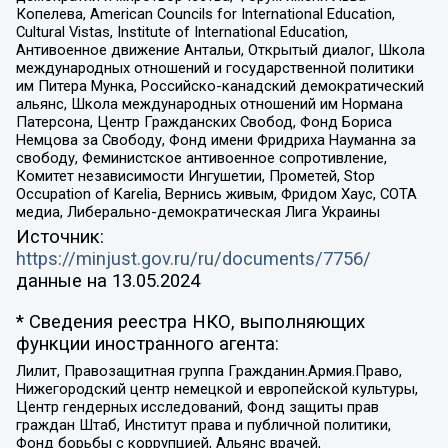
Копелева, American Councils for International Education,
Cultural Vistas, Institute of International Education,
Антивоенное движение Антальи, Открытый диалог, Школа
международных отношений и государственной политики
им Питера Мунка, Российско-канадский демократический
альянс, Школа международных отношений им Нормана
Патерсона, Центр Гражданских Свобод, Фонд Бориса
Немцова за Свободу, Фонд имени Фридриха Науманна за
свободу, Феминистское антивоенное сопротивление,
Комитет независимости Ингушетии, Прометей, Stop
Occupation of Karelia, Вернись живым, Фридом Хаус, СОТА
медиа, Либерально-демократическая Лига Украины
Источник:
https://minjust.gov.ru/ru/documents/7756/
данные на
13.05.2024
* Сведения реестра НКО, выполняющих
функции иностранного агента:
Лилит, Правозащитная группа Гражданин.Армия.Право,
Нижегородский центр немецкой и европейской культуры,
Центр гендерных исследований, Фонд защиты прав
граждан Штаб, Институт права и публичной политики,
Фонд борьбы с коррупцией, Альянс врачей,