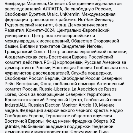
Вилфрида Мартенса, Сетевое объединение журналистов
расследователей, АЛЛАТРА, За свободную Россию,
Свободная Бурятия, Uralic, UnKremlin, Международная
федерация транспортных рабочих, ИстЧам Финланд,
Гудзоновский институт, Фонд Демократического
Развития, Комитет-2024, Центрально-Европейский
университет, Центр восточноевропейских и
международных исследований, Общество Сторожевой
башни, Библии и трактатов Свидетелей Иеговы,
Гражданский Совет, Центр анализа европейской политики,
Академическая сеть Восточная Европа, Российский
комитет действия, РЭНД корпорейшн, Русская Америка за
демократию в России, Настоящая Россия, Глобальная сеть
журналистов-расследователей, Служба поддержки,
Свободная Россия Берлин, Свободная Россия Северный
Рейн-Вестфалия, Фонд глобальной помощи, Антивоенный
комитет России, Russie-Libertes, La Asocicion de Rusos
Libres, Союз за возвращение Северных территорий,
Крымскотатарский Ресурсный Центр, Глобальный союз
IndustriALL, Russian Election Monitor, Article 19, Мнение
медиа, Федерация анархического черного креста, Радио
Свободная Европа, Германское общество изучения
Восточной Европы, Фонд имени Фридриха Эберта, XZ
gGmbH, Мобильная академия поддержки гендерной
демократии и миротворчества, Форум имени Льва