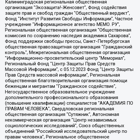
Калининградская региональная общественная организация "Экозащита!-Женсовет", Фонд содействия защите прав и свобод граждан "Общественный вердикт", Фонд "Институт Развития Свободы Информации", Частное учреждение "Информационное агентство МЕМО. РУ", Региональная общественная организация "Общественная комиссия по сохранению наследия академика Сахарова", Фонд поддержки свободы прессы, Санкт-Петербургская общественная правозащитная организация "Гражданский контроль", Межрегиональная общественная организация "Информационно-просветительский центр "Мемориал", Региональный Фонд "Центр Защиты Прав Средств Массовой Информации", с 05.12.2023 Фонд "Центр Защиты Прав Средств массовой информации", Региональная общественная благотворительная организация помощи беженцам и мигрантам "Гражданское содействие", Негосударственное образовательное учреждение дополнительного профессионального образования (повышение квалификации) специалистов "АКАДЕМИЯ ПО ПРАВАМ ЧЕЛОВЕКА", Свердловская региональная общественная организация "Сутяжник", Автономная некоммерческая организация "Центр независимых социологических исследований", Союз общественных объединений "Российский исследовательский центр по правам человека", Региональное общественное учреждение научно-информационный центр "МЕМОРИАЛ", Некоммерческая организация "Фонд защиты гласности", Автономная некоммерческая организация "Институт прав человека", Городская общественная организация "Екатеринбургское общество "МЕМОРИАЛ", Городская общественная организация "Рязанское историко-просветительское и правозащитное общество "Мемориал" (Рязанский Мемориал), Челябинский региональный орган общественной самодеятельности – женское общественное объединение "Женщины Евразии", Челябинский региональный орган общественной самодеятельности "Уральская правозащитная группа", Фонд содействия защите здоровья и социальной справедливости имени Андрея Рылькова, Автономная Некоммерческая Организация "Аналитический Центр Юрия Левады", Автономная некоммерческая организация социальной поддержки населения "Проект Апрель", Региональная общественная организация помощи женщинам и детям, находящимся в кризисной ситуации "Информационно-методический центр "Анна", Фонд содействия развитию массовых коммуникаций и правовому просвещению "Так-так-Так", Фонд содействия устойчивому развитию "Серебряная тайга", Свердловский региональный общественный фонд социальных проектов "Новое время", "Idel.Реалии", Кавказ.Реалии, Крым.Реалии, Телеканал Настоящее Время, Татаро-башкирская служба Радио Свобода (Azatliq Radiosi), Радио Свободная Европа/Радио Свобода (PCE/PC), "Сибирь.Реалии", "Фактограф", Благотворительный фонд помощи осужденным и их семьям, Автономная некоммерческая организация "Институт глобализации и социальных движений", Фонд "В защиту прав заключенных", Частное учреждение "Центр поддержки и содействия развитию средств массовой информации", Пензенский региональный общественный благотворительный фонд "Гражданский союз", "Север.Реалии", Некоммерческая организация Фонд "Правовая инициатива", Общество с ограниченной ответственностью "Радио Свободная Европа/Радио Свобода", Чешское информационное агентство "MEDIUM-ORIENT", Красноярская региональная общественная организация "Мы против СПИДа", Камалягин Денис Николаевич, Маркелов Сергей Евгеньевич, Пономарев Лев Александрович, Савицкая Людмила Алексеевна, Автономная некоммерческая организация "Центр по работе с проблемой насилия "НАСИЛИЮ.НЕТ", Межрегиональный профессиональный союз работников здравоохранения "Альянс врачей", Юридическое лицо, зарегистрированное в Латвийской Республике, SIA "Medusa Project" (регистрационный номер 40103797863, дата регистрации 10.06.2014), Некоммерческая организация "Фонд по борьбе с коррупцией", Автономная некоммерческая организация "Институт права и публичной политики", Баданин Роман Сергеевич, Гликин Максим Александрович, Железнова Мария Михайловна, Лукьянова Юлия Сергеевна, Маетная Елизавета Витальевна, Маняхин Петр Борисович, Чуракова Ольга Владимировна, Ярош Юлия Петровна, Юридическое лицо "The Insider SIA", зарегистрированное в Риге, Латвийская Республика (дата регистрации 26.06.2015), являющееся администратором доменного имени интернет-издания "The Insider SIA", https://theins.ru, Постернак Алексей Евгеньевич, Рубин Михаил Аркадьевич, Анин Роман Александрович, Юридическое лицо Istories fonds, зарегистрированное в Латвийской Республике (регистрационный номер 50008295751, дата регистрации 24.02.2020), Великовский Дмитрий Александрович, Долинина Ирина Николаевна, Мароховская Алеся Алексеевна, Шлейнов Роман Юрьевич, Шмагун Олеся Валентиновна, Общество с ограниченной ответственностью "Альтаир 2021", Общество с ограниченной ответственностью "Вега 2021", Общество с ограниченной ответственностью "Главный редактор 2021", Общество с ограниченной ответственностью "Ромашки монолит", Важенков Артем Валерьевич, Ивановская областная общественная организация "Центр гендерных исследований", Гурман Юрий Альбертович, Медиапроект "ОВД-Инфо", Егоров Владимир Владимирович, Жилинский Владимир Александрович, Общество с ограниченной ответственностью "ЗП", Иванова София Юрьевна, Карезина Инна Павловна, Кильтау Екатерина Викторовна, Петров Алексей Викторович, Пискунов Сергей Евгеньевич, Смирнов Сергей Сергеевич, Тихонов Михаил Сергеевич, Общество с ограниченной ответственностью "ЖУРНАЛИСТ-ИНОСТРАННЫЙ АГЕНТ", Арапова Галина Юрьевна, Вольтская Татьяна Анатольевна, Американская компания "Mason G.E.S. Anonymous Foundation" (США), являющаяся владельцем интернет-издания https://mnews.world/, Компания "Stichting Bellingcat", зарегистрированная в Нидерландах (дата регистрации 11.07.2018), Захаров Андрей Вячеславович, Клепиковская Екатерина Дмитриевна, Общество с ограниченной ответственностью "МЕМО", Перл Роман Александрович, Симонов Евгений Алексеевич, Соловьева Елена Анатольевна, Сотников Даниил Владимирович, Сурначева Елизавета Дмитриевна, Автономная некоммерческая организация по защите прав человека и информированию населения "Якутия – Наше Мнение", Общество с ограниченной ответственностью "Москоу диджитал медиа", с 26.01.2023 Общество с ограниченной ответственностью "Чайка Белые сады", Ветошкина Валерия Валерьевна, Заговора Максим Александрович, Межрегиональное общественное движение "Российская ЛГБТ - сеть", Оленичев Максим Владимирович, Павлов Иван Юрьевич, Скворцова Елена Сергеевна, Общество с ограниченной ответственностью "Как бы инагент", Кочетков Игорь Викторович, Общество с ограниченной ответственностью "Честные выборы", Еланчик Олег Александрович, Общество с ограниченной ответственностью "Нобелевский призыв", Гималова Регина Эмилевна, Григорьев Андрей Валерьевич, Григорьева Алина Александровна, Ассоциация по содействию защите прав призывников, альтернативнослужащих и военнослужащих "Правозащитная группа "Гражданин.Армия.Право", Хисамова Регина Фаритовна, Автономная некоммерческая организация по реализации социально-правовых программ "Лилит", Дальневосточное общественное движение "Маяк", Санкт-Петербургская ЛГБТ-инициативная группа "Выход", Инициативная группа ЛГБТ+ "Реверс", Алексеев Андрей Викторович, Бекбулатова Таисия Львовна, Беляев Иван Михайлович, Владыкина Елена Сергеевна, Гельман Марат Александрович, Никульшина Вероника Юрьевна, Толоконникова Надежда Андреевна, Шендерович Виктор Анатольевич, Общество с ограниченной ответственностью "Данное сообщение", Общество с ограниченной ответственностью Издательский дом "Новая глава", Айнбиндер Александра Александровна, Московский комьюнити-центр для ЛГБТ+инициатив, Благотворительный фонд развития филантропии, Deutsche Welle (Германия, Kurt-Schumacher-Strasse 3, 53113 Bonn), Борзунова Мария Михайловна, Воробьев Виктор Викторович, Голубева Анна Львовна, Константинова Алла Михайловна, Малкова Ирина Владимировна, Мурадов Мурад Абдулгалимович, Осетинская Елизавета Николаевна, Понасенков Евгений Николаевич, Ганапольский Матвей Юрьевич, Киселев Евгений Алексеевич, Борухович Ирина Григорьевна, Дремин Иван Тимофеевич, Дубровский Дмитрий Викторович, Красноярская региональная общественная организация поддержки и развития альтернативных образовательных технологий и межкультурных коммуникаций "ИНТЕРРА", Маяковская Екатерина Алексеевна, Фейгин Марк Захарович, Филимонов Андрей Викторович, Дзугкоева Регина Николаевна, Доброхотов Роман Александрович, Дудь Юрий Александрович, Елкин Сергей Владимирович, Кругликов Кирилл Игоревич, Сабунаева Мария Леонидовна, Семенов Алексей Владимирович, Шаинян Карен Багратович, Шульман Екатерина Михайловна, Асафьев Артур Валерьевич, Вахштайн Виктор Семенович, Венедиктов Алексей Алексеевич, Лушникова Екатерина Евгеньевна, Волков Леонид Михайлович, Невзоров Александр Глебович, Пархоменко Сергей Борисович, Сироткин Ярослав Николаевич, Кара-Мурза Владимир Владимирович, Баранова Наталья Владимировна, Гозман Леонид Яковлевич, Кагарлицкий Борис Юльевич, Климарев Михаил Валерьевич, Милов Владимир Станиславович, Автономная некоммерческая организация Краснодарский центр современного искусства "Типография", Моргенштерн Алишер Тагирович, Соболь Любовь Эдуардовна, Общество с ограниченной ответственностью "ЛИЗА НОРМ", Каспаров Гарри Кимович, Ходорковский Михаил Борисович, Общество с ограниченной ответственностью "Апрельские тезисы", Данилович Ирина Брониславовна, Кашин Олег Владимирович, Петров Николай Владимирович, Пивоваров Алексей Владимирович, Соколов Михаил Владимирович, Цветкова Юлия Владимировна, Чичваркин Евгений Александрович, Комитет против пыток/Команда против пыток, Общество с ограниченной ответственностью "Первый научный", Общество с ограниченной ответственностью "Вертолет и ко", Белоцерковская Вероника Борисовна, Кац Максим Евгеньевич, Лазарева Татьяна Юрьевна, Шаведдинов Руслан Табризович, Яшин Илья Валерьевич, Общество с ограниченной ответственностью "Иноагент ААВ", Алешковский Дмитрий Петрович, Альбац Евгения Марковна, Быков Дмитрий Львович, Галямина Юлия Евгеньевна, Лойко Сергей Леонидович, Мартынов Кирилл Константинович, Медведев Сергей Александрович, Крашенинников Федор Геннадиевич, Гордеева Катерина Вл