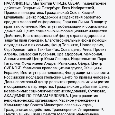
НАСИЛИЮ.НЕТ, Мы против СПИДа, СВЕЧА, Гуманитарное
действие, Открытый Петербург, Лига Избирателей,
Правовая инициатива, Гражданский Союз, Хасдей
Ерушалаим, Центр поддержки и содействия развитию
средств массовой информации, Горячая Линия, В защиту
прав заключенных, Институт глобализации и социальных
движений, Центр социально-информационных инициатив
Действие, Благотворительный фонд охраны здоровья и
защиты прав граждан, Благотворительный фонд помощи
осужденным и их семьям, Фонд Тольятти, Новое время,
Серебряная тайга, Так-Так-Так, Сова, центр Анна, Проект
Апрель, Самарская губерния, Эра здоровья, Мемориал,
Аналитический Центр Юрия Левады, Издательство Парк
Гагарина, Фонд имени Андрея Рылькова, Сфера, Центр
СИБАЛЬТ, Уральская правозащитная группа, Женщины
Евразии, Институт прав человека, Фонд защиты гласности,
Российский исследовательский центр по правам человека,
Дальневосточный центр развития гражданских инициатив
и социального партнерства, Гражданское действие, Центр
независимых социологических исследований, Сутяжник,
АКАДЕМИЯ ПО ПРАВАМ ЧЕЛОВЕКА, Центр развития
некоммерческих организаций, Частное учреждение в
Калининграде Совета Министров северных стран,
Гражданское содействие, Трансперенси Интернешнл-Р,
Центр Защиты Прав Средств Массовой Информации,