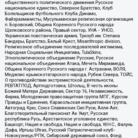
общественного политического движения Русское
национальное единство, Северное Братство, Клуб
Болельщиков Футбольного Клуба Динамо,
Файзрахманисты, Мусульманская религиозная организация
п. Боровский, Община Коренного Русского народа
Щелковского района, Правый сектор, УНА - УНСО,
Украинская повстанческая армия, Тризуб им. Степана
Бандеры, Братство, Белый Крест, Misanthropic division,
Религиозное объединение последователей инглиизма,
Народная Социальная Инициатива, TulaSkins,
Этнополитическое объединение Русские, Русское
национальное объединение Атака, Мечеть Мирмамеда,
Община Коренного Русского народа г. Астрахани, ВОЛЯ,
Меджлис крымскотатарского народа, Рубеж Севера, ТОЙС,
О противодействии экстремистской деятельности,
РЕВТАТПОД, Артподготовка, Штольц, В честь иконы
Божией Матери Державная, Сектор 16, Независимость,
Фирма, Молодежная правозащитная группа МПГ, Курсом
Правды и Единения, Каракольская инициативная группа,
Автоград Крю, Союз Славянских Сил Руси, Алля-Аят,
Благотворительный пансионат Ак Умут, Русская
республика Русь, Арестантское уголовное единство,
Башкорт, Нация и свобода, Нация и свобода, W.H.С., Фалунь
Дафа, Иртыш Ultras, Русский Патриотический клуб-
Новокузнецк/РПК, Сибирский державный союз, Фонд