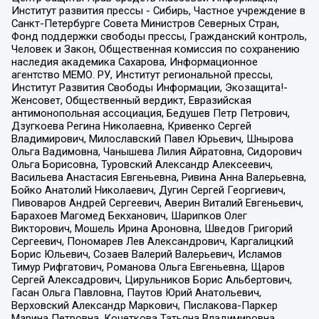
Институт развития прессы - Сибирь, Частное учреждение в
Санкт-Петербурге Совета Министров Северных Стран,
Фонд поддержки свободы прессы, Гражданский контроль,
Человек и Закон, Общественная комиссия по сохранению
наследия академика Сахарова, Информационное
агентство МЕМО. РУ, Институт региональной прессы,
Институт Развития Свободы Информации, Экозащита!-
Женсовет, Общественный вердикт, Евразийская
антимонопольная ассоциация, Бедушев Петр Петрович,
Дзугкоева Регина Николаевна, Кривенко Сергей
Владимирович, Милославский Павел Юрьевич, Шнырова
Ольга Вадимовна, Чанышева Лилия Айратовна, Сидорович
Ольга Борисовна, Туровский Александр Алексеевич,
Васильева Анастасия Евгеньевна, Ривина Анна Валерьевна,
Бойко Анатолий Николаевич, Дугин Сергей Георгиевич,
Пивоваров Андрей Сергеевич, Аверин Виталий Евгеньевич,
Барахоев Магомед Бекханович, Шарипков Олег
Викторович, Мошель Ирина Ароновна, Шведов Григорий
Сергеевич, Пономарев Лев Александрович, Каргалицкий
Борис Юльевич, Созаев Валерий Валерьевич, Исламов
Тимур Рифгатович, Романова Ольга Евгеньевна, Щаров
Сергей Алексадрович, Цирульников Борис Альбертович,
Гасан Ольга Павловна, Паутов Юрий Анатольевич,
Верховский Александр Маркович, Пислакова-Паркер
Марина Петровна, Кочеткова Татьяна Владимировна,