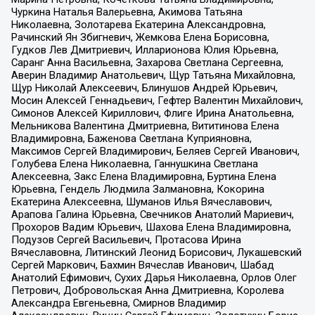
Чуркина Наталья Валерьевна, Акимова Татьяна
Николаевна, Золотарева Екатерина Александровна,
Рачинский Ян Збигневич, Жемкова Елена Борисовна,
Гудков Лев Дмитриевич, Илларионова Юлия Юрьевна,
Саранг Анна Васильевна, Захарова Светлана Сергеевна,
Аверин Владимир Анатольевич, Щур Татьяна Михайловна,
Щур Николай Алексеевич, Блинушов Андрей Юрьевич,
Мосин Алексей Геннадьевич, Гефтер Валентин Михайлович,
Симонов Алексей Кириллович, Флиге Ирина Анатольевна,
Мельникова Валентина Дмитриевна, Вититинова Елена
Владимировна, Баженова Светлана Куприяновна,
Максимов Сергей Владимирович, Беляев Сергей Иванович,
Голубева Елена Николаевна, Ганнушкина Светлана
Алексеевна, Закс Елена Владимировна, Буртина Елена
Юрьевна, Гендель Людмила Залмановна, Кокорина
Екатерина Алексеевна, Шуманов Илья Вячеславович,
Арапова Галина Юрьевна, Свечников Анатолий Мариевич,
Прохоров Вадим Юрьевич, Шахова Елена Владимировна,
Подузов Сергей Васильевич, Протасова Ирина
Вячеславовна, Литинский Леонид Борисович, Лукашевский
Сергей Маркович, Бахмин Вячеслав Иванович, Шабад
Анатолий Ефимович, Сухих Дарья Николаевна, Орлов Олег
Петрович, Добровольская Анна Дмитриевна, Королева
Александра Евгеньевна, Смирнов Владимир