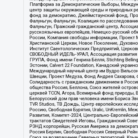
Платформа за Демократические Выборы, Междуна
центр защиты окружающей среды и природных ресу
фонд за демократию, Джеймстаунский фонд, Прож
Фалуньгун, Фалуньгун, Коалиция по расследован
Фалуньгун, Пражский гражданский центр, Ассоци
русскоязычных европейцев, Немецко-русский об
России, Компания свободы информации, Проект М
Христианской Церкви, Новое Поколение, Духовн
Институт Саентологических Предприятий, Церков
СВОБОДНЫЙ ИДЕЛЬ-УРАЛ, Ассоциация развития ж
ГРУПА, Фонд имени Генриха Бёлля, Stichting Bellin
Эстонии, Calvert 22 Foundation, Канадский укра
Международный научный центр им Вудро Вильсона
Швеции, Проект Медуза, Фонд Андрея Сахарова, Ф
Солидарность с гражданским движением в России 
общества Россия, Беллона, Союз жителей острово
церквей TCCN, Агора, Всемирный фонд природы, B
Белорусский дом прав человека имени Бориса Зво
TVR Studios, ТВ Дождь, Центр европейских иссл
Россию, Свободная Бурятия, Uralic, UnKremlin, 
Развития, Комитет-2024, Центрально-Европейски
трактатов Свидетелей Иеговы, Гражданский Совет
РЭНД корпорейшн, Русская Америка за демократи
Россия Берлин, Свободная Россия Северный Рейн-В
Союз за возвращение Северных территорий, Крымско