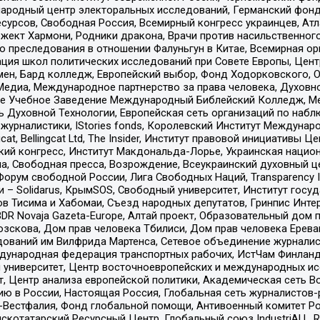
родный центр электоральных исследований, Германский фонд
рсов, Свободная Россия, Всемирный конгресс украинцев, Атла
ект Хармони, Родники дракона, Врачи против насильственного
ию преследования в отношении Фалуньгун в Китае, Всемирная о
ация школ политических исследований при Совете Европы, Цен
мен, Бард колледж, Европейский выбор, Фонд Ходорковского,
едиа, Международное партнерство за права человека, Духовно
ое Учебное Заведение Международный Библейский Колледж, М
ь Духовной Технологии, Европейская сеть организаций по наб
урналистики, IStories fonds, Королевский Институт Между
gcat, Bellingcat Ltd, The Insider, Институт правовой инициатив
инский конгресс, Институт Макдональда-Лорье, Украинская нац
, Свободная пресса, Возрождение, Всеукраинский духовный цен
орум свободной России, Лига Свободных Наций, Transparеncy I
– Solidarus, КрымSOS, Свободный университет, Институт госу
в Тисима и Хабомаи, Съезд народных депутатов, Гринпис Инте
DR Novaja Gazeta-Europe, Алтай проект, Образовательный дом 
зскова, Дом прав человека Тбилиси, Дом прав человека Ерева
едований им Вилфрида Мартенса, Сетевое объединение журнали
Международная федерация транспортных рабочих, ИстЧам Финлан
й университет, Центр восточноевропейских и международных и
, Центр анализа европейской политики, Академическая сеть Во
ю в России, Настоящая Россия, Глобальная сеть журналистов
естфалия, Фонд глобальной помощи, Антивоенный комитет России,
татарский Ресурсный Центр, Глобальный союз IndustriALL, Russi