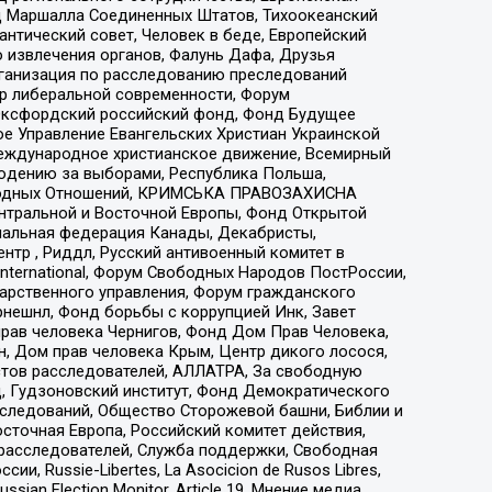
 Маршалла Соединенных Штатов, Тихоокеанский
нтический совет, Человек в беде, Европейский
 извлечения органов, Фалунь Дафа, Друзья
рганизация по расследованию преследований
тр либеральной современности, Форум
 Оксфордский российский фонд, Фонд Будущее
е Управление Евангельских Христиан Украинской
еждународное христианское движение, Всемирный
людению за выборами, Республика Польша,
народных Отношений, КРИМСЬКА ПРАВОЗАХИСНА
ы Центральной и Восточной Европы, Фонд Открытой
иональная федерация Канады, Декабристы,
тр , Риддл, Русский антивоенный комитет в
nternational, Форум Свободных Народов ПостРоссии,
дарственного управления, Форум гражданского
рнешнл, Фонд борьбы с коррупцией Инк, Завет
прав человека Чернигов, Фонд Дом Прав Человека,
н, Дом прав человека Крым, Центр дикого лосося,
стов расследователей, АЛЛАТРА, За свободную
д, Гудзоновский институт, Фонд Демократического
сследований, Общество Сторожевой башни, Библии и
сточная Европа, Российский комитет действия,
-расследователей, Служба поддержки, Свободная
 Russie-Libertes, La Asocicion de Rusos Libres,
an Election Monitor, Article 19, Мнение медиа,