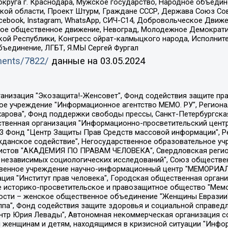
округа г. Краснодара, Мужское государство, Народное объедин
ой области, Проект Штурм, Граждане СССР, Держава Союз Сов
Facebook, Instagram, WhatsApp, СИЧ-С14, Добровольческое Движ
ское общественное движение, Невоград, Молодежное Демократ
ой Республики, Конгресс ойрат-калмыцкого народа, Исполнит
бъединение, ЛГБТ, Я.МЫ Сергей Фургал
uments/7822/
данные на
03.05.2024
Общество с ограниченной ответственностью "Радио Свободная Европа/Радио Свобода", Чешское информационное агентство "MEDIUM-ORIENT", Красноярская региональная общественная организация "Мы против СПИДа", Камалягин Денис Николаевич, Маркелов Сергей Евгеньевич, Пономарев Лев Александрович, Савицкая Людмила Алексеевна, Автономная некоммерческая организация "Центр по работе с проблемой насилия "НАСИЛИЮ.НЕТ", Межрегиональный профессиональный союз работников здравоохранения "Альянс врачей", Юридическое лицо, зарегистрированное в Латвийской Республике, SIA "Medusa Project" (регистрационный номер 40103797863, дата регистрации 10.06.2014), Некоммерческая организация "Фонд по борьбе с коррупцией", Автономная некоммерческая организация "Институт права и публичной политики", Баданин Роман Сергеевич, Гликин Максим Александрович, Железнова Мария Михайловна, Лукьянова Юлия Сергеевна, Маетная Елизавета Витальевна, Маняхин Петр Борисович, Чуракова Ольга Владимировна, Ярош Юлия Петровна, Юридическое лицо "The Insider SIA", зарегистрированное в Риге, Латвийская Республика (дата регистрации 26.06.2015), являющееся администратором доменного имени интернет-издания "The Insider SIA", https://theins.ru, Постернак Алексей Евгеньевич, Рубин Михаил Аркадьевич, Анин Роман Александрович, Юридическое лицо Istories fonds, зарегистрированное в Латвийской Республике (регистрационный номер 50008295751, дата регистрации 24.02.2020), Великовский Дмитрий Александрович, Долинина Ирина Николаевна, Мароховская Алеся Алексеевна, Шлейнов Роман Юрьевич, Шмагун Олеся Валентиновна, Общество с ограниченной ответственностью "Альтаир 2021", Общество с ограниченной ответственностью "Вега 2021", Общество с ограниченной ответственностью "Главный редактор 2021", Общество с ограниченной ответственностью "Ромашки монолит", Важенков Артем Валерьевич, Ивановская областная общественная организация "Центр гендерных исследований", Гурман Юрий Альбертович, Медиапроект "ОВД-Инфо", Егоров Владимир Владимирович, Жилинский Владимир Александрович, Общество с ограниченной ответственностью "ЗП", Иванова София Юрьевна, Карезина Инна Павловна, Кильтау Екатерина Викторовна, Петров Алексей Викторович, Пискунов Сергей Евгеньевич, Смирнов Сергей Сергеевич, Тихонов Михаил Сергеевич, Общество с ограниченной ответственностью "ЖУРНАЛИСТ-ИНОСТРАННЫЙ АГЕНТ", Арапова Галина Юрьевна, Вольтская Татьяна Анатольевна, Американская компания "Mason G.E.S. Anonymous Foundation" (США), являющаяся владельцем интернет-издания https://mnews.world/, Компания "Stichting Bellingcat", зарегистрированная в Нидерландах (дата регистрации 11.07.2018), Захаров Андрей Вячеславович, Клепиковская Екатерина Дмитриевна, Общество с ограниченной ответственностью "МЕМО", Перл Роман Александрович, Симонов Евгений Алексеевич, Соловьева Елена Анатольевна, Сотников Даниил Владимирович, Сурначева Елизавета Дмитриевна, Автономная некоммерческая организация по защите прав человека и информированию населения "Якутия – Наше Мнение", Общество с ограниченной ответственностью "Москоу диджитал медиа", с 26.01.2023 Общество с ограниченной ответственностью "Чайка Белые сады", Ветошкина Валерия Валерьевна, Заговора Максим Александрович, Межрегиональное общественное движение "Российская ЛГБТ - сеть", Оленичев Максим Владимирович, Павлов Иван Юрьевич, Скворцова Елена Сергеевна, Общество с ограниченной ответственностью "Как бы инагент", Кочетков Игорь Викторович, Общество с ограниченной ответственностью "Честные выборы", Еланчик Олег Александрович, Общество с ограниченной ответственностью "Нобелевский призыв", Гималова Регина Эмилевна, Григорьев Андрей Валерьевич, Григорьева Алина Александровна, Ассоциация по содействию защите прав призывников, альтернативнослужащих и военнослужащих "Правозащитная группа "Гражданин.Армия.Право", Хисамова Регина Фаритовна, Автономная некоммерческая организация по реализа