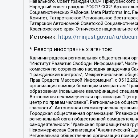
Навального, Совет граждан СССР Прикубанского 
Народный совет граждан РСФСР СССР Архангельск
Социалистических Районов, Meta Platforms Inc, 
Комитет, Татарстанское Региональное Всетатар
Татарской Автономной Советской Социалистическ
Красноярского края, Этническое национальное о
Источник:
https://minjust.gov.ru/ru/doc
* Реестр иностранных агентов:
Калининградская региональная общественная организация "Экозащита!-Женсовет", Фонд содействия защите прав и свобод граждан "Общественный вердикт", Фонд "Институт Развития Свободы Информации", Частное учреждение "Информационное агентство МЕМО. РУ", Региональная общественная организация "Общественная комиссия по сохранению наследия академика Сахарова", Фонд поддержки свободы прессы, Санкт-Петербургская общественная правозащитная организация "Гражданский контроль", Межрегиональная общественная организация "Информационно-просветительский центр "Мемориал", Региональный Фонд "Центр Защиты Прав Средств Массовой Информации", с 05.12.2023 Фонд "Центр Защиты Прав Средств массовой информации", Региональная общественная благотворительная организация помощи беженцам и мигрантам "Гражданское содействие", Негосударственное образовательное учреждение дополнительного профессионального образования (повышение квалификации) специалистов "АКАДЕМИЯ ПО ПРАВАМ ЧЕЛОВЕКА", Свердловская региональная общественная организация "Сутяжник", Автономная некоммерческая организация "Центр независимых социологических исследований", Союз общественных объединений "Российский исследовательский центр по правам человека", Региональное общественное учреждение научно-информационный центр "МЕМОРИАЛ", Некоммерческая организация "Фонд защиты гласности", Автономная некоммерческая организация "Институт прав человека", Городская общественная организация "Екатеринбургское общество "МЕМОРИАЛ", Городская общественная организация "Рязанское историко-просветительское и правозащитное общество "Мемориал" (Рязанский Мемориал), Челябинский региональный орган общественной самодеятельности – женское общественное объединение "Женщины Евразии", Челябинский региональный орган общественной самодеятельности "Уральская правозащитная группа", Фонд содействия защите здоровья и социальной справедливости имени Андрея Рылькова, Автономная Некоммерческая Организация "Аналитический Центр Юрия Левады", Автономная некоммерческая организация социальной поддержки населения "Проект Апрель", Региональная общественная организация помощи женщинам и детям, находящимся в кризисной ситуации "Информационно-методический центр "Анна", Фонд содействия развитию массовых коммуникаций и правовому просвещению "Так-так-Так", Фонд содействия устойчивому развитию "Серебряная тайга", Свердловский региональный общественный фонд социальных проектов "Новое время", "Idel.Реалии", Кавказ.Реалии, Крым.Реалии, Телеканал Настоящее Время, Татаро-башкирская служба Радио Свобода (Azatliq Radiosi), Радио Свободная Европа/Радио Свобода (PCE/PC), "Сибирь.Реалии", "Фактограф", Благотворительный фонд помощи осужденным и их семьям, Автономная некоммерческая организация "Институт глобализации и социальных движений", Фонд "В защиту прав заключенных", Частное учреждение "Центр поддержки и содействия развитию средств массовой информации", Пензенский региональный общественный благотворительный фонд "Гражданский союз", "Север.Реалии", Некоммерческая организация Фонд "Правовая инициатива", 