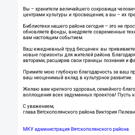
Вы – хранители величайшего сокровища человеч
центрами культуры и просвещения, а вы – их п
Библиотеки нашего района сегодня – это не про
обновляете фонды, внедряете современные техн
вам настоящим событием.
Ваш ежедневный труд бесценен: вы прививаете л
новые горизонты для жителей района. Благодаря
авторами, расширив свои границы познания и фа
Примите мою глубокую благодарность за ваш пр
ваш неоценимый вклад в культурное развитие.
Желаю вам крепкого здоровья, семейного благо
воплощения всех задуманных проектов! Пусть к
С уважением,
глава Вятскополянского района Виктория Пелев
МКУ администрация Вятскополянского района