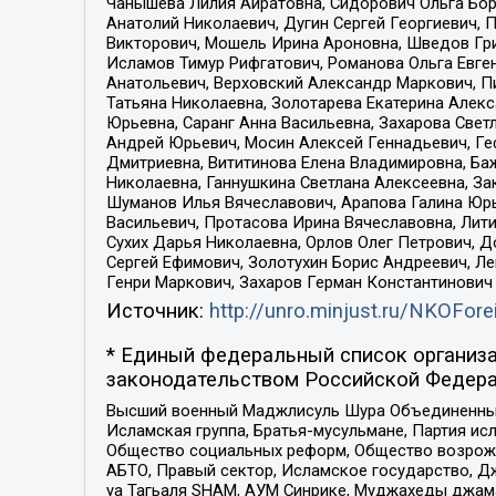
Чанышева Лилия Айратовна, Сидорович Ольга Бори
Анатолий Николаевич, Дугин Сергей Георгиевич, 
Викторович, Мошель Ирина Ароновна, Шведов Гри
Исламов Тимур Рифгатович, Романова Ольга Евге
Анатольевич, Верховский Александр Маркович, П
Татьяна Николаевна, Золотарева Екатерина Алек
Юрьевна, Саранг Анна Васильевна, Захарова Свет
Андрей Юрьевич, Мосин Алексей Геннадьевич, Ге
Дмитриевна, Вититинова Елена Владимировна, Ба
Николаевна, Ганнушкина Светлана Алексеевна, За
Шуманов Илья Вячеславович, Арапова Галина Юрь
Васильевич, Протасова Ирина Вячеславовна, Лит
Сухих Дарья Николаевна, Орлов Олег Петрович, 
Сергей Ефимович, Золотухин Борис Андреевич, Л
Генри Маркович, Захаров Герман Константинович
Источник:
http://unro.minjust.ru/NKOFore
* Единый федеральный список организа
законодательством Российской Федера
Высший военный Маджлисуль Шура Объединенных с
Исламская группа, Братья-мусульмане, Партия ис
Общество социальных реформ, Общество возрожд
АБТО, Правый сектор, Исламское государство, Д
уа Тагьаля SHAM, АУМ Синрике, Муджахеды джама