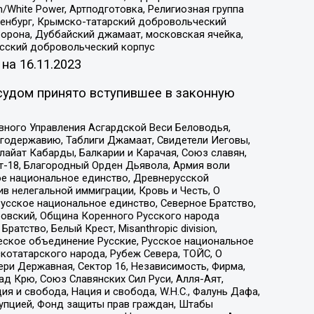
/White Power, Артподготовка, Религиозная группа
Оренбург, Крымско-татарский добровольческий
орона, Дуббайский джамаат, московская ячейка,
усский добровольческий корпус
 на
16.11.2023
судом принято вступившее в законную
вного Управления Асгардской Веси Беловодья,
годержавию, Таблиги Джамаат, Свидетели Иеговы,
айат Кабарды, Балкарии и Карачая, Союз славян,
т-18, Благородный Орден Дьявола, Армия воли
ое национальное единство, Древнерусской
 нелегальной иммиграции, Кровь и Честь, О
усское национальное единство, Северное Братство,
ровский, Община Коренного Русского народа
атство, Белый Крест, Misanthropic division,
еское объединение Русские, Русское национальное
котатарского народа, Рубеж Севера, ТОЙС, О
ри Державная, Сектор 16, Независимость, Фирма,
д Крю, Союз Славянских Сил Руси, Алля-Аят,
я и свобода, Нация и свобода, W.H.С., Фалунь Дафа,
рупцией, Фонд защиты прав граждан, Штабы