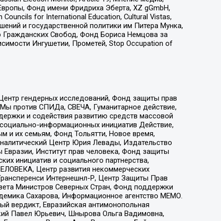
Европы, Фонд имени Фридриха Эберта, XZ gGmbH,
ls for International Education, Cultural Vistas,
ошений и государственной политики им Питера Мунка,
 Гражданских Свобод, Фонд Бориса Немцова за
имости Ингушетии, Прометей, Stop Occupation of
 Центр гендерных исследований, Фонд защиты прав
 Мы против СПИДа, СВЕЧА, Гуманитарное действие,
ддержки и содействия развитию средств массовой
р социально-информационных инициатив Действие,
 и их семьям, Фонд Тольятти, Новое время,
, Аналитический Центр Юрия Левады, Издательство
 Евразии, Институт прав человека, Фонд защиты
ких инициатив и социального партнерства,
ЕЛОВЕКА, Центр развития некоммерческих
 Трансперенси Интернешнл-Р, Центр Защиты Прав
овета Министров Северных Стран, Фонд поддержки
адемика Сахарова, Информационное агентство МЕМО.
ый вердикт, Евразийская антимонопольная
кий Павел Юрьевич, Шнырова Ольга Вадимовна,