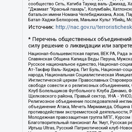
сообщество Сеть, Катиба Таухид валь-Джихад, Хай
“Джамаат “Красный пахарь”, Колумбайн, Хатлонск
батальон имени Номана Челебиджихана, Азов, Па
Батал-Хаджи Белхороев, Маньяки Культ Убийц, М
Источник:
http://nac.gov.ru/terroristichesk
* Перечень общественных объединений 
силу решение о ликвидации или запрете
Национал-большевистская партия, ВЕК РА, Рада 
Славянская Община Капища Веды Перуна, Мужская
Русское национальное единство, Национал-социа
Ат-Такфир Валь-Хиджра, Пит Буль, Национал-соц
народа, Национальная Социалистическая Инициат
Инглистической церкви Православных Староверов
свободе совести и о религиозных объединениях,
Клуб Болельщиков Футбольного Клуба Динамо, Фа
Щелковского района, Правый сектор, УНА - УНСО, У
Религиозное объединение последователей инглии
объединение Атака, Мечеть Мирмамеда, Община К
противодействии экстремистской деятельности, 
Молодежная правозащитная группа МПГ, Курсом П
Благотворительный пансионат Ак Умут, Русская ре
Иртыш Ultras, Русский Патриотический клуб-Нов