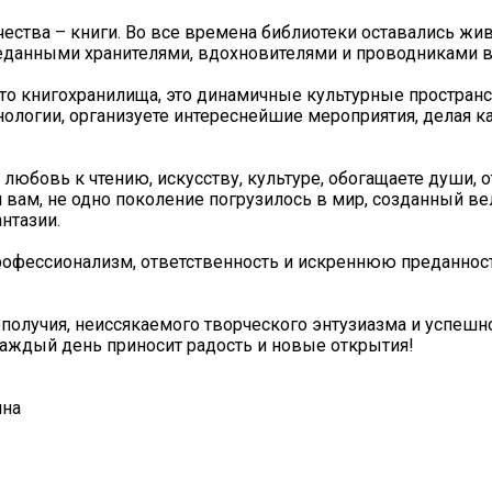
ества – книги. Во все времена библиотеки оставались ж
реданными хранителями, вдохновителями и проводниками в
сто книгохранилища, это динамичные культурные пространс
ологии, организуете интереснейшие мероприятия, делая к
юбовь к чтению, искусству, культуре, обогащаете души, 
 вам, не одно поколение погрузилось в мир, созданный в
нтазии.
офессионализм, ответственность и искреннюю преданност
получия, неиссякаемого творческого энтузиазма и успешн
аждый день приносит радость и новые открытия!
ина