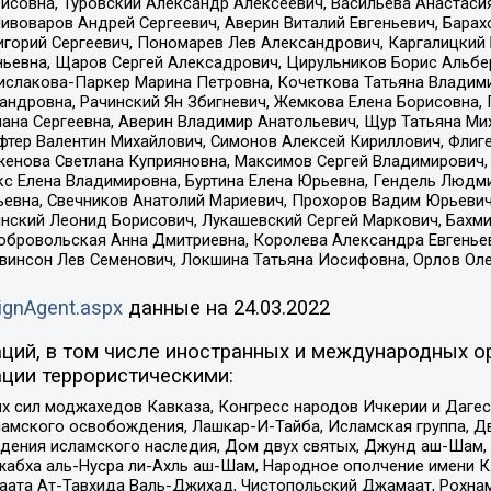
совна, Туровский Александр Алексеевич, Васильева Анастасия
Пивоваров Андрей Сергеевич, Аверин Виталий Евгеньевич, Бара
горий Сергеевич, Пономарев Лев Александрович, Каргалицкий 
ньевна, Щаров Сергей Алексадрович, Цирульников Борис Альбер
ислакова-Паркер Марина Петровна, Кочеткова Татьяна Владими
сандровна, Рачинский Ян Збигневич, Жемкова Елена Борисовна,
лана Сергеевна, Аверин Владимир Анатольевич, Щур Татьяна М
фтер Валентин Михайлович, Симонов Алексей Кириллович, Флиг
женова Светлана Куприяновна, Максимов Сергей Владимирович, 
кс Елена Владимировна, Буртина Елена Юрьевна, Гендель Людм
евна, Свечников Анатолий Мариевич, Прохоров Вадим Юрьевич
инский Леонид Борисович, Лукашевский Сергей Маркович, Бахм
Добровольская Анна Дмитриевна, Королева Александра Евгенье
евинсон Лев Семенович, Локшина Татьяна Иосифовна, Орлов Ол
ignAgent.aspx
данные на
24.03.2022
ций, в том числе иностранных и международных ор
ции террористическими:
ил моджахедов Кавказа, Конгресс народов Ичкерии и Дагеста
ламского освобождения, Лашкар-И-Тайба, Исламская группа, Дв
ения исламского наследия, Дом двух святых, Джунд аш-Шам, 
жабха аль-Нусра ли-Ахль аш-Шам, Народное ополчение имени К.
ата Ат-Тавхида Валь-Джихад, Чистопольский Джамаат, Рохнам