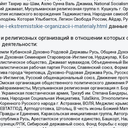
ят Тахрир аш-Шам, Ахлю Сунна Валь Джамаа, National Socialism
ий джамаат, Мусульманская религиозная группа п. Кушкуль г. 
ртия исламского возрождения Таджикистана, Народная самооб
олодёжь Которая Улыбается, Легион Свобода России, Айдар, Р
ie-i-ekstremistskie-organizacii-i-materialy.html
данные
и религиозных организаций в отношении которых 
 деятельности:
земли Кубанской Духовно Родовой Державы Русь, Община Духо
 Духовная Семинария Староверов-Инглингов, Нурджулар, К Бо
листическое общество, Джамаат мувахидов, Объединенный Вил
иалистическая рабочая партия России, Славянский союз, Форма
ива города Череповца, Духовно-Родовая Держава Русь, Русск
-Инглингов, Русский общенациональный союз, Движение против
 Омская организация общественного политического движения Р
йзрахманисты, Мусульманская религиозная организация п. Бо
краинская повстанческая армия, Тризуб им. Степана Бандеры, Бр
зма, Народная Социальная Инициатива, TulaSkins, Этнополитич
оренного Русского народа г. Астрахани, ВОЛЯ, Меджлис крымс
РЕВТАТПОД, Артподготовка, Штольц, В честь иконы Божией Мате
равды и Единения, Каракольская инициативная группа, Автогра
спублика Русь, Арестантское уголовное единство, Башкорт, Наци
окузнецк/РПК, Сибирский державный союз, Фонд борьбы с кор