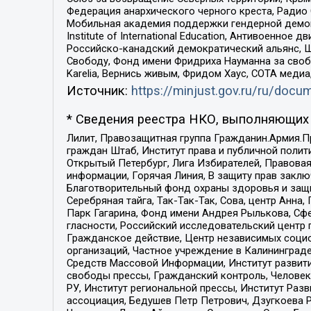
Федерация анархического черного креста, Радио
Мобильная академия поддержки гендерной демократи
Institute of International Education, Антивоенн
Российско-канадский демократический альянс, 
Свободу, Фонд имени Фридриха Науманна за свобо
Karelia, Вернись живым, Фридом Хаус, СОТА меди
Источник:
https://minjust.gov.ru/ru/doc
* Сведения реестра НКО, выполняющих 
Лилит, Правозащитная группа Гражданин.Армия.П
граждан Штаб, Институт права и публичной поли
Открытый Петербург, Лига Избирателей, Правова
информации, Горячая Линия, В защиту прав закл
Благотворительный фонд охраны здоровья и защи
Серебряная тайга, Так-Так-Так, Сова, центр Анн
Парк Гагарина, Фонд имени Андрея Рылькова, Сф
гласности, Российский исследовательский центр 
Гражданское действие, Центр независимых соци
организаций, Частное учреждение в Калининград
Средств Массовой Информации, Институт развити
свободы прессы, Гражданский контроль, Человек
РУ, Институт региональной прессы, Институт Ра
ассоциация, Бедушев Петр Петрович, Дзугкоева 