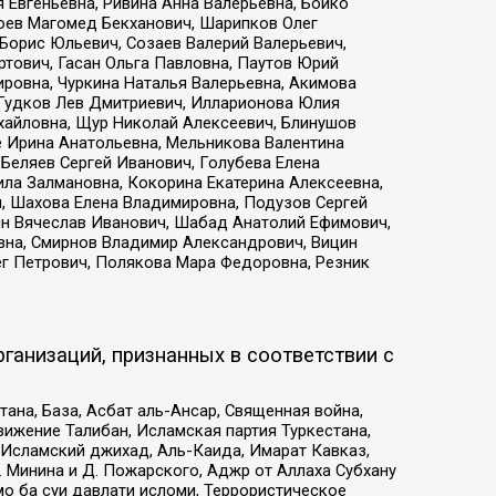
 Евгеньевна, Ривина Анна Валерьевна, Бойко
хоев Магомед Бекханович, Шарипков Олег
Борис Юльевич, Созаев Валерий Валерьевич,
тович, Гасан Ольга Павловна, Паутов Юрий
ровна, Чуркина Наталья Валерьевна, Акимова
 Гудков Лев Дмитриевич, Илларионова Юлия
ихайловна, Щур Николай Алексеевич, Блинушов
е Ирина Анатольевна, Мельникова Валентина
Беляев Сергей Иванович, Голубева Елена
ила Залмановна, Кокорина Екатерина Алексеевна,
, Шахова Елена Владимировна, Подузов Сергей
ин Вячеслав Иванович, Шабад Анатолий Ефимович,
вна, Смирнов Владимир Александрович, Вицин
ег Петрович, Полякова Мара Федоровна, Резник
ганизаций, признанных в соответствии с
на, База, Асбат аль-Ансар, Священная война,
ижение Талибан, Исламская партия Туркестана,
Исламский джихад, Аль-Каида, Имарат Кавказ,
 Минина и Д. Пожарского, Аджр от Аллаха Субхану
о ба суи давлати исломи, Террористическое