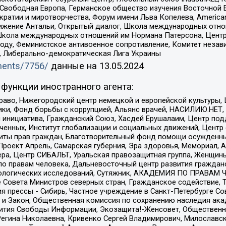
 Свободная Европа, Германское общество изучения Восточной 
и и миротворчества, Форум имени Льва Копелева, American Counci
ое движение Антальи, Открытый диалог, Школа международных отн
Школа международных отношений им Нормана Патерсона, Центр
ду, Феминистское антивоенное сопротивление, Комитет независ
а, Либерально-демократическая Лига Украины
uments/7756/
данные на
13.05.2024
функции иностранного агента:
раво, Нижегородский центр немецкой и европейской культуры,
тики, Фонд борьбы с коррупцией, Альянс врачей, НАСИЛИЮ.НЕТ,
я инициатива, Гражданский Союз, Хасдей Ерушалаим, Центр по
юченных, Институт глобализации и социальных движений, Цент
ты прав граждан, Благотворительный фонд помощи осужденным
а, Проект Апрель, Самарская губерния, Эра здоровья, Мемориал
ера, Центр СИБАЛЬТ, Уральская правозащитная группа, Женщины
по правам человека, Дальневосточный центр развития гражданс
ологических исследований, Сутяжник, АКАДЕМИЯ ПО ПРАВАМ Ч
е Совета Министров северных стран, Гражданское содействие,
я прессы - Сибирь, Частное учреждение в Санкт-Петербурге С
 и Закон, Общественная комиссия по сохранению наследия ак
звития Свободы Информации, Экозащита!-Женсовет, Общественн
Регина Николаевна, Кривенко Сергей Владимирович, Милославс