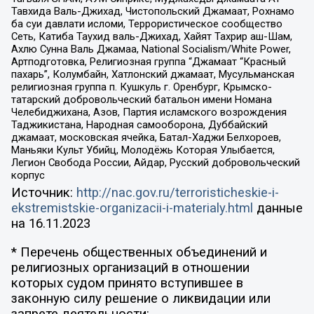
Тавхида Валь-Джихад, Чистопольский Джамаат, Рохнамо
ба суи давлати исломи, Террористическое сообщество
Сеть, Катиба Таухид валь-Джихад, Хайят Тахрир аш-Шам,
Ахлю Сунна Валь Джамаа, National Socialism/White Power,
Артподготовка, Религиозная группа “Джамаат “Красный
пахарь”, Колумбайн, Хатлонский джамаат, Мусульманская
религиозная группа п. Кушкуль г. Оренбург, Крымско-
татарский добровольческий батальон имени Номана
Челебиджихана, Азов, Партия исламского возрождения
Таджикистана, Народная самооборона, Дуббайский
джамаат, московская ячейка, Батал-Хаджи Белхороев,
Маньяки Культ Убийц, Молодёжь Которая Улыбается,
Легион Свобода России, Айдар, Русский добровольческий
корпус
Источник:
http://nac.gov.ru/terroristicheskie-i-
ekstremistskie-organizacii-i-materialy.html
данные
на
16.11.2023
* Перечень общественных объединений и
религиозных организаций в отношении
которых судом принято вступившее в
законную силу решение о ликвидации или
запрете деятельности: