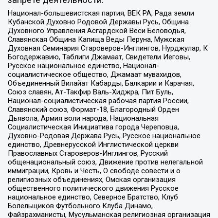
Национал-большевистская партия, ВЕК РА, Рада земли
Кубанской Духовно Родовой Державы Русь, Община
Духовного Управления Асгардской Веси Беловодья,
Славянская Община Капища Веды Перуна, Мужская
Духовная Семинария Староверов-Инглингов, Нурджулар, К
Богодержавию, Таблиги Джамаат, Свидетели Иеговы,
Русское национальное единство, Национал-
социалистическое общество, Джамаат мувахидов,
Объединенный Вилайат Кабарды, Балкарии и Карачая,
Союз славян, Ат-Такфир Валь-Хиджра, Пит Буль,
Национал-социалистическая рабочая партия России,
Славянский союз, Формат-18, Благородный Орден
Дьявола, Армия воли народа, Национальная
Социалистическая Инициатива города Череповца,
Духовно-Родовая Держава Русь, Русское национальное
единство, Древнерусской Инглистической церкви
Православных Староверов-Инглингов, Русский
общенациональный союз, Движение против нелегальной
иммиграции, Кровь и Честь, О свободе совести и о
религиозных объединениях, Омская организация
общественного политического движения Русское
национальное единство, Северное Братство, Клуб
Болельщиков Футбольного Клуба Динамо,
Файзрахманисты, Мусульманская религиозная организация