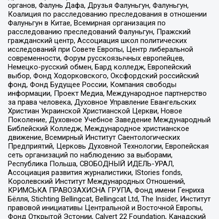
органов, Фалунь Дафа, Друзья Фалуньгун, Фалуньгун,
Коалиция по расследованию преследования в отношении
Фалуньгун в Китае, Всемирная организация по
расследованию преследований Фалуньгун, Пражский
гражданский центр, Ассоциация школ политических
исследований при Совете Европы, Центр либеральной
современности, Форум русскоязычных европейцев,
Немецко-русский обмен, Бард колледж, Европейский
выбор, Фонд Ходорковского, Оксфордский российский
фонд, Фонд Будущее России, Компания свободы
информации, Проект Медиа, Международное партнерство
за права человека, Духовное Управление Евангельских
Христиан Украинской Христианской Церкви, Новое
Поколение, Духовное Учебное Заведение Международный
Библейский Колледж, Международное христианское
движение, Всемирный Институт Саентологических
Предприятий, Церковь Духовной Технологии, Европейская
сеть организаций по наблюдению за выборами,
Республика Польша, СВОБОДНЫЙ ИДЕЛЬ-УРАЛ,
Ассоциация развития журналистики, IStories fonds,
Королевский Институт Международных Отношений,
КРИМСЬКА ПРАВОЗАХИСНА ГРУПА, Фонд имени Генриха
Бёлля, Stichting Bellingcat, Bellingcat Ltd, The Insider, Институт
правовой инициативы Центральной и Восточной Европы,
Фонд Открытой Эстонии, Calvert 22 Foundation, Канадский