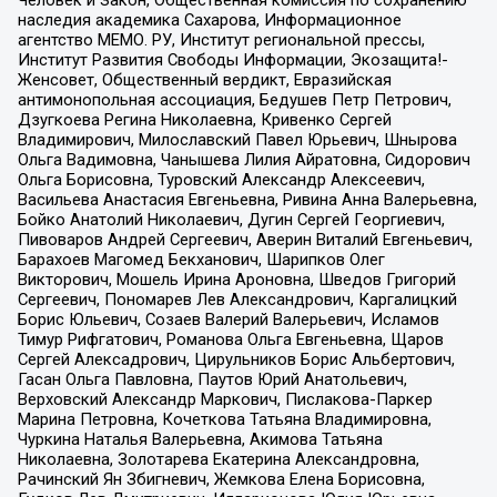
Человек и Закон, Общественная комиссия по сохранению
наследия академика Сахарова, Информационное
агентство МЕМО. РУ, Институт региональной прессы,
Институт Развития Свободы Информации, Экозащита!-
Женсовет, Общественный вердикт, Евразийская
антимонопольная ассоциация, Бедушев Петр Петрович,
Дзугкоева Регина Николаевна, Кривенко Сергей
Владимирович, Милославский Павел Юрьевич, Шнырова
Ольга Вадимовна, Чанышева Лилия Айратовна, Сидорович
Ольга Борисовна, Туровский Александр Алексеевич,
Васильева Анастасия Евгеньевна, Ривина Анна Валерьевна,
Бойко Анатолий Николаевич, Дугин Сергей Георгиевич,
Пивоваров Андрей Сергеевич, Аверин Виталий Евгеньевич,
Барахоев Магомед Бекханович, Шарипков Олег
Викторович, Мошель Ирина Ароновна, Шведов Григорий
Сергеевич, Пономарев Лев Александрович, Каргалицкий
Борис Юльевич, Созаев Валерий Валерьевич, Исламов
Тимур Рифгатович, Романова Ольга Евгеньевна, Щаров
Сергей Алексадрович, Цирульников Борис Альбертович,
Гасан Ольга Павловна, Паутов Юрий Анатольевич,
Верховский Александр Маркович, Пислакова-Паркер
Марина Петровна, Кочеткова Татьяна Владимировна,
Чуркина Наталья Валерьевна, Акимова Татьяна
Николаевна, Золотарева Екатерина Александровна,
Рачинский Ян Збигневич, Жемкова Елена Борисовна,