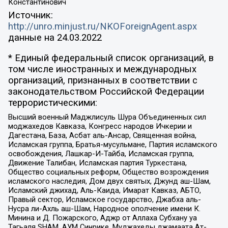
Константинович
Источник:
http://unro.minjust.ru/NKOForeignAgent.aspx
данные на
24.03.2022
* Единый федеральный список организаций, в
том числе иностранных и международных
организаций, признанных в соответствии с
законодательством Российской Федерации
террористическими:
Высший военный Маджлисуль Шура Объединенных сил
моджахедов Кавказа, Конгресс народов Ичкерии и
Дагестана, База, Асбат аль-Ансар, Священная война,
Исламская группа, Братья-мусульмане, Партия исламского
освобождения, Лашкар-И-Тайба, Исламская группа,
Движение Талибан, Исламская партия Туркестана,
Общество социальных реформ, Общество возрождения
исламского наследия, Дом двух святых, Джунд аш-Шам,
Исламский джихад, Аль-Каида, Имарат Кавказ, АБТО,
Правый сектор, Исламское государство, Джабха аль-
Нусра ли-Ахль аш-Шам, Народное ополчение имени К.
Минина и Д. Пожарского, Аджр от Аллаха Субхану уа
Тагьаля SHAM, АУМ Синрике, Муджахеды джамаата Ат-