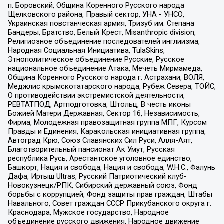
п. Боровский, Община Коренного Русского народа
Щелковского района, Правый сектор, УНА - УНСО,
Украинская повстанческая армия, Тризуб им. Степана
Бандеры, Братство, Белый Крест, Misanthropic division,
Религиозное объединение последователей инглиизма,
Народная Социальная Инициатива, TulaSkins,
Этнополитическое объединение Русские, Русское
национальное объединение Атака, Мечеть Мирмамеда,
Община Коренного Русского народа г. Астрахани, ВОЛЯ,
Меджлис крымскотатарского народа, Рубеж Севера, ТОЙС,
О противодействии экстремистской деятельности,
РЕВТАТПОД, Артподготовка, Штольц, В честь иконы
Божией Матери Державная, Сектор 16, Независимость,
Фирма, Молодежная правозащитная группа МПГ, Курсом
Правды и Единения, Каракольская инициативная группа,
Автоград Крю, Союз Славянских Сил Руси, Алля-Аят,
Благотворительный пансионат Ак Умут, Русская
республика Русь, Арестантское уголовное единство,
Башкорт, Нация и свобода, Нация и свобода, W.H.С., Фалунь
Дафа, Иртыш Ultras, Русский Патриотический клуб-
Новокузнецк/РПК, Сибирский державный союз, Фонд
борьбы с коррупцией, Фонд защиты прав граждан, Штабы
Навального, Совет граждан СССР Прикубанского округа г.
Краснодара, Мужское государство, Народное
объединение русского движения, Народное движение