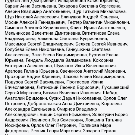
Гудков Лев Дмитриевич, Илларионова Юлия Юрьевна,
Саранг Анна Васильевна, Захарова Светлана Сергеевна,
Аверин Владимир Анатольевич, Щур Татьяна Михайловна,
Щур Николай Алексеевич, Блинушов Андрей Юрьевич,
Мосин Алексей Геннадьевич, Гефтер Валентин Михайлович,
Симонов Алексей Кириллович, Флиге Ирина Анатольевна,
Мельникова Валентина Дмитриевна, Вититинова Елена
Владимировна, Баженова Светлана Куприяновна,
Максимов Сергей Владимирович, Беляев Сергей Иванович,
Голубева Елена Николаевна, Ганнушкина Светлана
Алексеевна, Закс Елена Владимировна, Буртина Елена
Юрьевна, Гендель Людмила Залмановна, Кокорина
Екатерина Алексеевна, Шуманов Илья Вячеславович,
Арапова Галина Юрьевна, Свечников Анатолий Мариевич,
Прохоров Вадим Юрьевич, Шахова Елена Владимировна,
Подузов Сергей Васильевич, Протасова Ирина
Вячеславовна, Литинский Леонид Борисович, Лукашевский
Сергей Маркович, Бахмин Вячеслав Иванович, Шабад
Анатолий Ефимович, Сухих Дарья Николаевна, Орлов Олег
Петрович, Добровольская Анна Дмитриевна, Королева
Александра Евгеньевна, Смирнов Владимир
Александрович, Вицин Сергей Ефимович, Золотухин Борис
Андреевич, Левинсон Лев Семенович, Локшина Татьяна
Иосифовна, Орлов Олег Петрович, Полякова Мара
Федоровна, Резник Генри Маркович, Захаров Герман