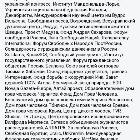
украинский конгресс, Институт Макдональда-Лорье,
Украинская национальная федерация Канады,
Декабристы, Международный научный центр им Вудро
Вильсона, Свободная пресса, Возрождение, Всеукраинский
духовный центр , Риддл, Русский антивоенный комитет в
Швеции, Проект Медуза, Фонд Андрея Сахарова, Форум
свободной России, Лига Свободных Наций, Transparеncy
International, Форум Свободных Народов ПостРоссии,
Солидарность с гражданским движением в России –
Solidarus, КрымSOS, Свободный университет, Институт
государственного управления, Форум гражданского
общества Россия, Беллона, Союз жителей островов
Тисима и Хабомаи, Съезд народных депутатов, Гринпис
Интернешнл, Фонд борьбы с коррупцией Инк, Завет
церквей TCCN, Агора, Всемирный фонд природы, BDR
Novaja Gazeta-Europe, Алтай проект, Образовательный дом
прав человека Чернигов, Фонд Дом Прав Человека,
Белорусский дом прав человека имени Бориса Звозскова,
Дом прав человека Тбилиси, Дом прав человека Ереван,
Дом прав человека Крым, Центр дикого лосося, TVR
Studios, ТВ Дождь, Центр европейских исследований им
Вилфрида Мартенса, Сетевое объединение журналистов
расследователей, АЛЛАТРА, За свободную Россию,
Свободная Бурятия, Uralic, UnKremlin, Международная
федерация транспортных рабочих, ИстЧам Финланд,