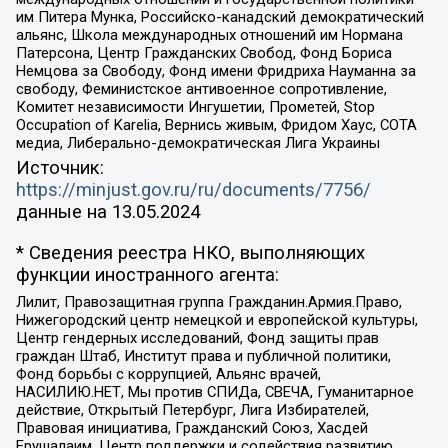
им Питера Мунка, Российско-канадский демократический
альянс, Школа международных отношений им Нормана
Патерсона, Центр Гражданских Свобод, Фонд Бориса
Немцова за Свободу, Фонд имени Фридриха Науманна за
свободу, Феминистское антивоенное сопротивление,
Комитет независимости Ингушетии, Прометей, Stop
Occupation of Karelia, Вернись живым, Фридом Хаус, СОТА
медиа, Либерально-демократическая Лига Украины
Источник:
https://minjust.gov.ru/ru/documents/7756/
данные на
13.05.2024
* Сведения реестра НКО, выполняющих
функции иностранного агента:
Лилит, Правозащитная группа Гражданин.Армия.Право,
Нижегородский центр немецкой и европейской культуры,
Центр гендерных исследований, Фонд защиты прав
граждан Штаб, Институт права и публичной политики,
Фонд борьбы с коррупцией, Альянс врачей,
НАСИЛИЮ.НЕТ, Мы против СПИДа, СВЕЧА, Гуманитарное
действие, Открытый Петербург, Лига Избирателей,
Правовая инициатива, Гражданский Союз, Хасдей
Ерушалаим, Центр поддержки и содействия развитию