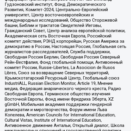
Гудзоновский институт, Фонд Демократического
Развития, Комитет-2024, Центрально-Европейский
университет, Центр восточноевропейских и
международных исследований, Общество Сторожевой
башни, Библии и трактатов Свидетелей Иеговы,
Гражданский Совет, Центр анализа европейской политики,
Академическая сеть Восточная Европа, Российский
комитет действия, РЭНД корпорейшн, Русская Америка за
демократию в России, Настоящая Россия, Глобальная сеть
журналистов-расследователей, Служба поддержки,
Свободная Россия Берлин, Свободная Россия Северный
Рейн-Вестфалия, Фонд глобальной помощи, Антивоенный
комитет России, Russie-Libertes, La Asocicion de Rusos
Libres, Союз за возвращение Северных территорий,
Крымскотатарский Ресурсный Центр, Глобальный союз
IndustriALL, Russian Election Monitor, Article 19, Мнение
медиа, Федерация анархического черного креста, Радио
Свободная Европа, Германское общество изучения
Восточной Европы, Фонд имени Фридриха Эберта, XZ
gGmbH, Мобильная академия поддержки гендерной
демократии и миротворчества, Форум имени Льва
Копелева, American Councils for International Education,
Cultural Vistas, Institute of International Education,
Антивоенное движение Антальи, Открытый диалог, Школа
международных отношений и государственной политики