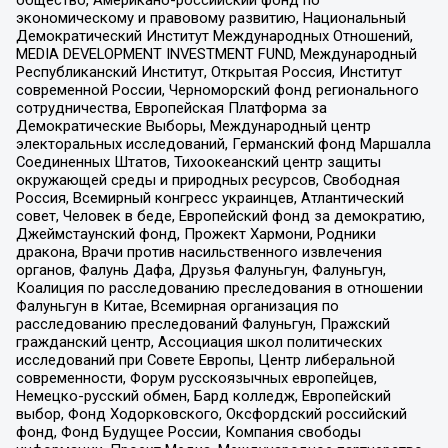
экономическому и правовому развитию, Национальный
Демократический Институт Международных Отношений,
MEDIA DEVELOPMENT INVESTMENT FUND, Международный
Республиканский Институт, Открытая Россия, Институт
современной России, Черноморский фонд регионального
сотрудничества, Европейская Платформа за
Демократические Выборы, Международный центр
электоральных исследований, Германский фонд Маршалла
Соединенных Штатов, Тихоокеанский центр защиты
окружающей среды и природных ресурсов, Свободная
Россия, Всемирный конгресс украинцев, Атлантический
совет, Человек в беде, Европейский фонд за демократию,
Джеймстаунский фонд, Прожект Хармони, Родники
дракона, Врачи против насильственного извлечения
органов, Фалунь Дафа, Друзья Фалуньгун, Фалуньгун,
Коалиция по расследованию преследования в отношении
Фалуньгун в Китае, Всемирная организация по
расследованию преследований Фалуньгун, Пражский
гражданский центр, Ассоциация школ политических
исследований при Совете Европы, Центр либеральной
современности, Форум русскоязычных европейцев,
Немецко-русский обмен, Бард колледж, Европейский
выбор, Фонд Ходорковского, Оксфордский российский
фонд, Фонд Будущее России, Компания свободы