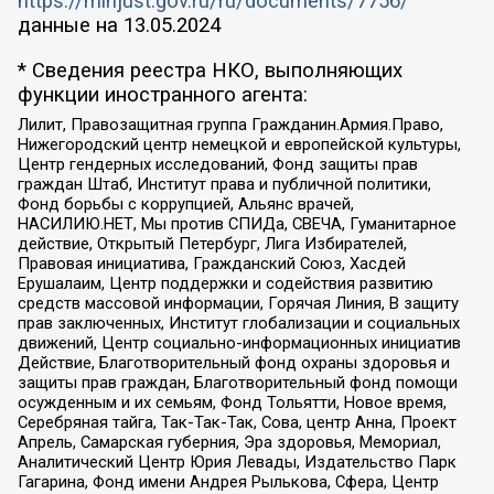
https://minjust.gov.ru/ru/documents/7756/
данные на
13.05.2024
* Сведения реестра НКО, выполняющих
функции иностранного агента:
Лилит, Правозащитная группа Гражданин.Армия.Право,
Нижегородский центр немецкой и европейской культуры,
Центр гендерных исследований, Фонд защиты прав
граждан Штаб, Институт права и публичной политики,
Фонд борьбы с коррупцией, Альянс врачей,
НАСИЛИЮ.НЕТ, Мы против СПИДа, СВЕЧА, Гуманитарное
действие, Открытый Петербург, Лига Избирателей,
Правовая инициатива, Гражданский Союз, Хасдей
Ерушалаим, Центр поддержки и содействия развитию
средств массовой информации, Горячая Линия, В защиту
прав заключенных, Институт глобализации и социальных
движений, Центр социально-информационных инициатив
Действие, Благотворительный фонд охраны здоровья и
защиты прав граждан, Благотворительный фонд помощи
осужденным и их семьям, Фонд Тольятти, Новое время,
Серебряная тайга, Так-Так-Так, Сова, центр Анна, Проект
Апрель, Самарская губерния, Эра здоровья, Мемориал,
Аналитический Центр Юрия Левады, Издательство Парк
Гагарина, Фонд имени Андрея Рылькова, Сфера, Центр