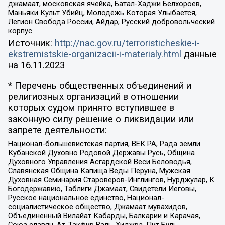
джамаат, московская ячейка, Батал-Хаджи Белхороев,
Маньяки Культ Убийц, Молодёжь Которая Улыбается,
Легион Свобода России, Айдар, Русский добровольческий
корпус
Источник:
http://nac.gov.ru/terroristicheskie-i-
ekstremistskie-organizacii-i-materialy.html
данные
на
16.11.2023
* Перечень общественных объединений и
религиозных организаций в отношении
которых судом принято вступившее в
законную силу решение о ликвидации или
запрете деятельности:
Национал-большевистская партия, ВЕК РА, Рада земли
Кубанской Духовно Родовой Державы Русь, Община
Духовного Управления Асгардской Веси Беловодья,
Славянская Община Капища Веды Перуна, Мужская
Духовная Семинария Староверов-Инглингов, Нурджулар, К
Богодержавию, Таблиги Джамаат, Свидетели Иеговы,
Русское национальное единство, Национал-
социалистическое общество, Джамаат мувахидов,
Объединенный Вилайат Кабарды, Балкарии и Карачая,