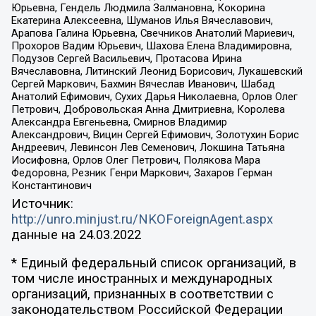
Юрьевна, Гендель Людмила Залмановна, Кокорина
Екатерина Алексеевна, Шуманов Илья Вячеславович,
Арапова Галина Юрьевна, Свечников Анатолий Мариевич,
Прохоров Вадим Юрьевич, Шахова Елена Владимировна,
Подузов Сергей Васильевич, Протасова Ирина
Вячеславовна, Литинский Леонид Борисович, Лукашевский
Сергей Маркович, Бахмин Вячеслав Иванович, Шабад
Анатолий Ефимович, Сухих Дарья Николаевна, Орлов Олег
Петрович, Добровольская Анна Дмитриевна, Королева
Александра Евгеньевна, Смирнов Владимир
Александрович, Вицин Сергей Ефимович, Золотухин Борис
Андреевич, Левинсон Лев Семенович, Локшина Татьяна
Иосифовна, Орлов Олег Петрович, Полякова Мара
Федоровна, Резник Генри Маркович, Захаров Герман
Константинович
Источник:
http://unro.minjust.ru/NKOForeignAgent.aspx
данные на
24.03.2022
* Единый федеральный список организаций, в
том числе иностранных и международных
организаций, признанных в соответствии с
законодательством Российской Федерации