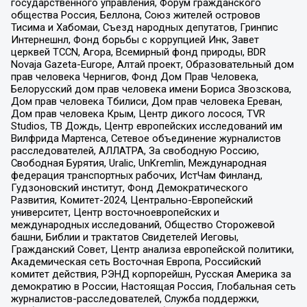
государственного управления, Форум гражданского
общества Россия, Беллона, Союз жителей островов
Тисима и Хабомаи, Съезд народных депутатов, Гринпис
Интернешнл, Фонд борьбы с коррупцией Инк, Завет
церквей TCCN, Агора, Всемирный фонд природы, BDR
Novaja Gazeta-Europe, Алтай проект, Образовательный дом
прав человека Чернигов, Фонд Дом Прав Человека,
Белорусский дом прав человека имени Бориса Звозскова,
Дом прав человека Тбилиси, Дом прав человека Ереван,
Дом прав человека Крым, Центр дикого лосося, TVR
Studios, ТВ Дождь, Центр европейских исследований им
Вилфрида Мартенса, Сетевое объединение журналистов
расследователей, АЛЛАТРА, За свободную Россию,
Свободная Бурятия, Uralic, UnKremlin, Международная
федерация транспортных рабочих, ИстЧам Финланд,
Гудзоновский институт, Фонд Демократического
Развития, Комитет-2024, Центрально-Европейский
университет, Центр восточноевропейских и
международных исследований, Общество Сторожевой
башни, Библии и трактатов Свидетелей Иеговы,
Гражданский Совет, Центр анализа европейской политики,
Академическая сеть Восточная Европа, Российский
комитет действия, РЭНД корпорейшн, Русская Америка за
демократию в России, Настоящая Россия, Глобальная сеть
журналистов-расследователей, Служба поддержки,