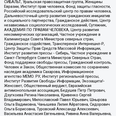
СИБАЛЬТ, Уральская правозащитная группа, Женщины
Евразии, Институт прав человека, Фонд защиты гласности,
Российский исследовательский центр по правам человека,
Дальневосточный центр развития гражданских инициатив
и социального партнерства, Гражданское действие, Центр
независимых социологических исследований, Сутяжник,
АКАДЕМИЯ ПО ПРАВАМ ЧЕЛОВЕКА, Центр развития
некоммерческих организаций, Частное учреждение в
Калининграде Совета Министров северных стран,
Гражданское содействие, Трансперенси Интернешнл-Р,
Центр Защиты Прав Средств Массовой Информации,
Институт развития прессы - Сибирь, Частное учреждение в
Санкт-Петербурге Совета Министров Северных Стран,
Фонд поддержки свободы прессы, Гражданский контроль,
Человек и Закон, Общественная комиссия по сохранению
наследия академика Сахарова, Информационное
агентство МЕМО. РУ, Институт региональной прессы,
Институт Развития Свободы Информации, Экозащита!-
Женсовет, Общественный вердикт, Евразийская
антимонопольная ассоциация, Бедушев Петр Петрович,
Дзугкоева Регина Николаевна, Кривенко Сергей
Владимирович, Милославский Павел Юрьевич, Шнырова
Ольга Вадимовна, Чанышева Лилия Айратовна, Сидорович
Ольга Борисовна, Туровский Александр Алексеевич,
Васильева Анастасия Евгеньевна, Ривина Анна Валерьевна,