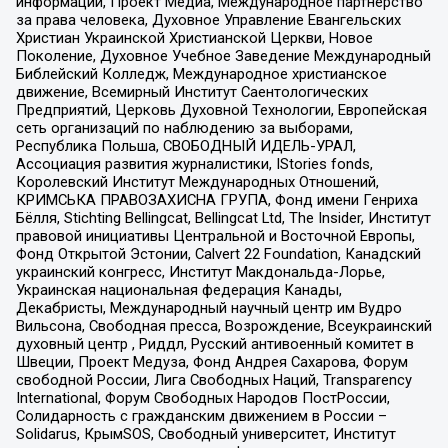
информации, Проект Медиа, Международное партнерство
за права человека, Духовное Управление Евангельских
Христиан Украинской Христианской Церкви, Новое
Поколение, Духовное Учебное Заведение Международный
Библейский Колледж, Международное христианское
движение, Всемирный Институт Саентологических
Предприятий, Церковь Духовной Технологии, Европейская
сеть организаций по наблюдению за выборами,
Республика Польша, СВОБОДНЫЙ ИДЕЛЬ-УРАЛ,
Ассоциация развития журналистики, IStories fonds,
Королевский Институт Международных Отношений,
КРИМСЬКА ПРАВОЗАХИСНА ГРУПА, Фонд имени Генриха
Бёлля, Stichting Bellingcat, Bellingcat Ltd, The Insider, Институт
правовой инициативы Центральной и Восточной Европы,
Фонд Открытой Эстонии, Calvert 22 Foundation, Канадский
украинский конгресс, Институт Макдональда-Лорье,
Украинская национальная федерация Канады,
Декабристы, Международный научный центр им Вудро
Вильсона, Свободная пресса, Возрождение, Всеукраинский
духовный центр , Риддл, Русский антивоенный комитет в
Швеции, Проект Медуза, Фонд Андрея Сахарова, Форум
свободной России, Лига Свободных Наций, Transparеncy
International, Форум Свободных Народов ПостРоссии,
Солидарность с гражданским движением в России –
Solidarus, КрымSOS, Свободный университет, Институт