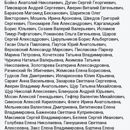
Бойко Анатолий Николаевич, Дугин Сергей Георгиевич,
Пивоваров Андрей Сергеевич, Аверин Виталий Евгеньевич,
Барахоев Магомед Бекханович, Шарипков Олег
Викторович, Мошель Ирина Ароновна, Шведов Григорий
Сергеевич, Пономарев Лев Александрович, Каргалицкий
Борис Юльевич, Созаев Валерий Валерьевич, Исламов
Тимур Рифгатович, Романова Ольга Евгеньевна, Щаров
Сергей Алексадрович, Цирульников Борис Альбертович,
Гасан Ольга Павловна, Паутов Юрий Анатольевич,
Верховский Александр Маркович, Пислакова-Паркер
Марина Петровна, Кочеткова Татьяна Владимировна,
Чуркина Наталья Валерьевна, Акимова Татьяна
Николаевна, Золотарева Екатерина Александровна,
Рачинский Ян Збигневич, Жемкова Елена Борисовна,
Гудков Лев Дмитриевич, Илларионова Юлия Юрьевна,
Саранг Анна Васильевна, Захарова Светлана Сергеевна,
Аверин Владимир Анатольевич, Щур Татьяна Михайловна,
Щур Николай Алексеевич, Блинушов Андрей Юрьевич,
Мосин Алексей Геннадьевич, Гефтер Валентин Михайлович,
Симонов Алексей Кириллович, Флиге Ирина Анатольевна,
Мельникова Валентина Дмитриевна, Вититинова Елена
Владимировна, Баженова Светлана Куприяновна,
Максимов Сергей Владимирович, Беляев Сергей Иванович,
Голубева Елена Николаевна, Ганнушкина Светлана
Алексеевна, Закс Елена Владимировна, Буртина Елена