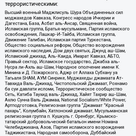
террористическими:
Высший военный Маджлисуль Шура Объединенных сил
моджахедов Кавказа, Конгресс народов Ичкерии и
Дагестана, База, Асбат аль-Ансар, Священная война,
Исламская группа, Братья-мусульмане, Партия исламского
освобождения, Лашкар-И-Тайба, Исламская группа,
Движение Талибан, Исламская партия Туркестана,
Общество социальных реформ, Общество возрождения
исламского наследия, Дом двух святых, Джунд аш-Шам,
Исламский джихад, Аль-Каида, Имарат Кавказ, АБТО,
Правый сектор, Исламское государство, Джабха аль-
Нусра ли-Ахль аш-Шам, Народное ополчение имени К.
Минина и Д. Пожарского, Аджр от Аллаха Субхану уа
Тагьаля SHAM, АУМ Синрике, Муджахеды джамаата Ат-
Тавхида Валь-Джихад, Чистопольский Джамаат, Рохнамо
ба суи давлати исломи, Террористическое сообщество
Сеть, Катиба Таухид валь-Джихад, Хайят Тахрир аш-Шам,
Ахлю Сунна Валь Джамаа, National Socialism/White Power,
Артподготовка, Религиозная группа “Джамаат “Красный
пахарь”, Колумбайн, Хатлонский джамаат, Мусульманская
религиозная группа п. Кушкуль г. Оренбург, Крымско-
татарский добровольческий батальон имени Номана
Челебиджихана, Азов, Партия исламского возрождения
Таджикистана, Народная самооборона, Дуббайский