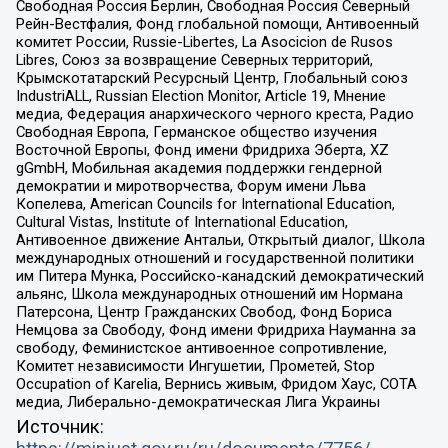
Свободная Россия Берлин, Свободная Россия Северный
Рейн-Вестфалия, Фонд глобальной помощи, Антивоенный
комитет России, Russie-Libertes, La Asocicion de Rusos
Libres, Союз за возвращение Северных территорий,
Крымскотатарский Ресурсный Центр, Глобальный союз
IndustriALL, Russian Election Monitor, Article 19, Мнение
медиа, Федерация анархического черного креста, Радио
Свободная Европа, Германское общество изучения
Восточной Европы, Фонд имени Фридриха Эберта, XZ
gGmbH, Мобильная академия поддержки гендерной
демократии и миротворчества, Форум имени Льва
Копелева, American Councils for International Education,
Cultural Vistas, Institute of International Education,
Антивоенное движение Антальи, Открытый диалог, Школа
международных отношений и государственной политики
им Питера Мунка, Российско-канадский демократический
альянс, Школа международных отношений им Нормана
Патерсона, Центр Гражданских Свобод, Фонд Бориса
Немцова за Свободу, Фонд имени Фридриха Науманна за
свободу, Феминистское антивоенное сопротивление,
Комитет независимости Ингушетии, Прометей, Stop
Occupation of Karelia, Вернись живым, Фридом Хаус, СОТА
медиа, Либерально-демократическая Лига Украины
Источник: