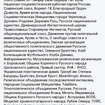
Союз славян, Ат-Такфир Валь-Хиджра, Пит Буль,
Национал-социалистическая рабочая партия России,
Славянский союз, Формат-18, Благородный Орден
Дьявола, Армия воли народа, Национальная
Социалистическая Инициатива города Череповца,
Духовно-Родовая Держава Русь, Русское национальное
единство, Древнерусской Инглистической церкви
Православных Староверов-Инглингов, Русский
общенациональный союз, Движение против нелегальной
иммиграции, Кровь и Честь, О свободе совести и о
религиозных объединениях, Омская организация
общественного политического движения Русское
национальное единство, Северное Братство, Клуб
Болельщиков Футбольного Клуба Динамо,
Файзрахманисты, Мусульманская религиозная организация
п. Боровский, Община Коренного Русского народа
Щелковского района, Правый сектор, УНА - УНСО,
Украинская повстанческая армия, Тризуб им. Степана
Бандеры, Братство, Белый Крест, Misanthropic division,
Религиозное объединение последователей инглиизма,
Народная Социальная Инициатива, TulaSkins,
Этнополитическое объединение Русские, Русское
национальное объединение Атака, Мечеть Мирмамеда,
Община Коренного Русского народа г. Астрахани, ВОЛЯ,
Меджлис крымскотатарского народа, Рубеж Севера, ТОЙС,