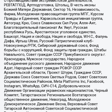
О противодействии экстремистской деятельности,
РЕВТАТПОД, Артподготовка, Штольц, В честь иконы
Божией Матери Державная, Сектор 16, Независимость,
Фирма, Молодежная правозащитная группа МПГ, Курсом
Правды и Единения, Каракольская инициативная группа,
Автоград Крю, Союз Славянских Сил Руси, Алля-Аят,
Благотворительный пансионат Ак Умут, Русская
республика Русь, Арестантское уголовное единство,
Башкорт, Нация и свобода, Нация и свобода, W.H.С., Фалунь
Дафа, Иртыш Ultras, Русский Патриотический клуб-
Новокузнецк/РПК, Сибирский державный союз, Фонд
борьбы с коррупцией, Фонд защиты прав граждан, Штабы
Навального, Совет граждан СССР Прикубанского округа г.
Краснодара, Мужское государство, Народное
объединение русского движения, Народное движение
Адат, Народный совет граждан РСФСР СССР
Архангельской области, Проект Штурм, Граждане СССР,
Держава Союз Советских Светлых Родов, Совет Советских
Социалистических Районов, Meta Platforms Inc, Facebook,
Instagram, WhatsApp, СИЧ-С14, Добровольческое
Движение Организации украинских националистов, Черный
Комитет, Татарстанское Региональное Всетатарское
общественное движение, Невоград, Молодежное
Демократическое Движение Весна, Верховный Совет
Татарской Автономной Советской Социалистической