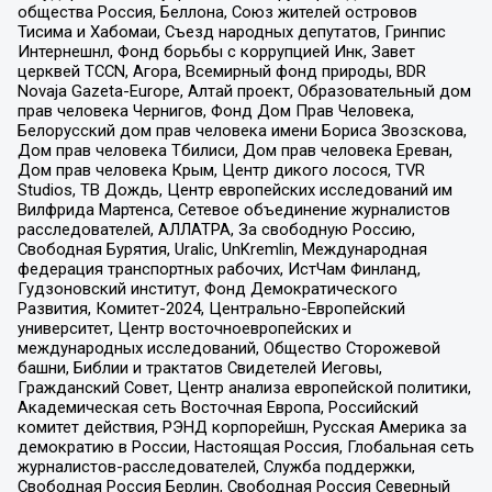
общества Россия, Беллона, Союз жителей островов
Тисима и Хабомаи, Съезд народных депутатов, Гринпис
Интернешнл, Фонд борьбы с коррупцией Инк, Завет
церквей TCCN, Агора, Всемирный фонд природы, BDR
Novaja Gazeta-Europe, Алтай проект, Образовательный дом
прав человека Чернигов, Фонд Дом Прав Человека,
Белорусский дом прав человека имени Бориса Звозскова,
Дом прав человека Тбилиси, Дом прав человека Ереван,
Дом прав человека Крым, Центр дикого лосося, TVR
Studios, ТВ Дождь, Центр европейских исследований им
Вилфрида Мартенса, Сетевое объединение журналистов
расследователей, АЛЛАТРА, За свободную Россию,
Свободная Бурятия, Uralic, UnKremlin, Международная
федерация транспортных рабочих, ИстЧам Финланд,
Гудзоновский институт, Фонд Демократического
Развития, Комитет-2024, Центрально-Европейский
университет, Центр восточноевропейских и
международных исследований, Общество Сторожевой
башни, Библии и трактатов Свидетелей Иеговы,
Гражданский Совет, Центр анализа европейской политики,
Академическая сеть Восточная Европа, Российский
комитет действия, РЭНД корпорейшн, Русская Америка за
демократию в России, Настоящая Россия, Глобальная сеть
журналистов-расследователей, Служба поддержки,
Свободная Россия Берлин, Свободная Россия Северный