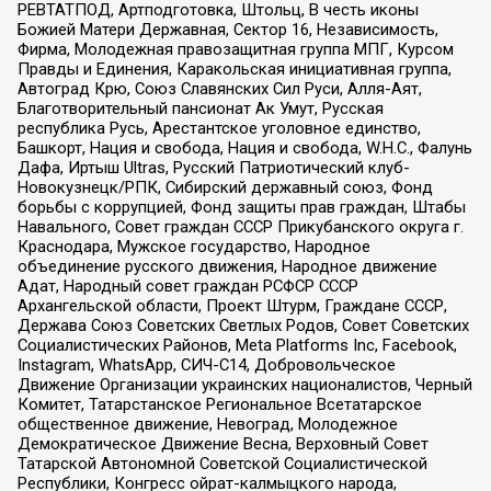
РЕВТАТПОД, Артподготовка, Штольц, В честь иконы
Божией Матери Державная, Сектор 16, Независимость,
Фирма, Молодежная правозащитная группа МПГ, Курсом
Правды и Единения, Каракольская инициативная группа,
Автоград Крю, Союз Славянских Сил Руси, Алля-Аят,
Благотворительный пансионат Ак Умут, Русская
республика Русь, Арестантское уголовное единство,
Башкорт, Нация и свобода, Нация и свобода, W.H.С., Фалунь
Дафа, Иртыш Ultras, Русский Патриотический клуб-
Новокузнецк/РПК, Сибирский державный союз, Фонд
борьбы с коррупцией, Фонд защиты прав граждан, Штабы
Навального, Совет граждан СССР Прикубанского округа г.
Краснодара, Мужское государство, Народное
объединение русского движения, Народное движение
Адат, Народный совет граждан РСФСР СССР
Архангельской области, Проект Штурм, Граждане СССР,
Держава Союз Советских Светлых Родов, Совет Советских
Социалистических Районов, Meta Platforms Inc, Facebook,
Instagram, WhatsApp, СИЧ-С14, Добровольческое
Движение Организации украинских националистов, Черный
Комитет, Татарстанское Региональное Всетатарское
общественное движение, Невоград, Молодежное
Демократическое Движение Весна, Верховный Совет
Татарской Автономной Советской Социалистической
Республики, Конгресс ойрат-калмыцкого народа,