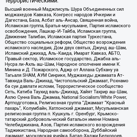
террористическими:
Высший военный Маджлисуль Шура Объединенных сил
моджахедов Кавказа, Конгресс народов Ичкерии и
Дагестана, База, Асбат аль-Ансар, Священная война,
Исламская группа, Братья-мусульмане, Партия исламского
освобождения, Лашкар-И-Тайба, Исламская группа,
Движение Талибан, Исламская партия Туркестана,
Общество социальных реформ, Общество возрождения
исламского наследия, Дом двух святых, Джунд аш-Шам,
Исламский джихад, Аль-Каида, Имарат Кавказ, АБТО,
Правый сектор, Исламское государство, Джабха аль-
Нусра ли-Ахль аш-Шам, Народное ополчение имени К.
Минина и Д. Пожарского, Аджр от Аллаха Субхану уа
Тагьаля SHAM, АУМ Синрике, Муджахеды джамаата Ат-
Тавхида Валь-Джихад, Чистопольский Джамаат, Рохнамо
ба суи давлати исломи, Террористическое сообщество
Сеть, Катиба Таухид валь-Джихад, Хайят Тахрир аш-Шам,
Ахлю Сунна Валь Джамаа, National Socialism/White Power,
Артподготовка, Религиозная группа “Джамаат “Красный
пахарь”, Колумбайн, Хатлонский джамаат, Мусульманская
религиозная группа п. Кушкуль г. Оренбург, Крымско-
татарский добровольческий батальон имени Номана
Челебиджихана, Азов, Партия исламского возрождения
Таджикистана, Народная самооборона, Дуббайский
джамаат, московская ячейка, Батал-Хаджи Белхороев,