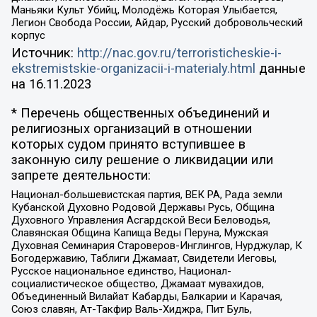
Маньяки Культ Убийц, Молодёжь Которая Улыбается,
Легион Свобода России, Айдар, Русский добровольческий
корпус
Источник:
http://nac.gov.ru/terroristicheskie-i-
ekstremistskie-organizacii-i-materialy.html
данные
на
16.11.2023
* Перечень общественных объединений и
религиозных организаций в отношении
которых судом принято вступившее в
законную силу решение о ликвидации или
запрете деятельности:
Национал-большевистская партия, ВЕК РА, Рада земли
Кубанской Духовно Родовой Державы Русь, Община
Духовного Управления Асгардской Веси Беловодья,
Славянская Община Капища Веды Перуна, Мужская
Духовная Семинария Староверов-Инглингов, Нурджулар, К
Богодержавию, Таблиги Джамаат, Свидетели Иеговы,
Русское национальное единство, Национал-
социалистическое общество, Джамаат мувахидов,
Объединенный Вилайат Кабарды, Балкарии и Карачая,
Союз славян, Ат-Такфир Валь-Хиджра, Пит Буль,