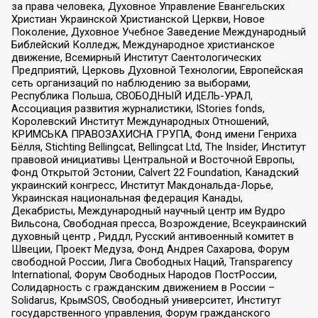
за права человека, Духовное Управление Евангельских
Христиан Украинской Христианской Церкви, Новое
Поколение, Духовное Учебное Заведение Международный
Библейский Колледж, Международное христианское
движение, Всемирный Институт Саентологических
Предприятий, Церковь Духовной Технологии, Европейская
сеть организаций по наблюдению за выборами,
Республика Польша, СВОБОДНЫЙ ИДЕЛЬ-УРАЛ,
Ассоциация развития журналистики, IStories fonds,
Королевский Институт Международных Отношений,
КРИМСЬКА ПРАВОЗАХИСНА ГРУПА, Фонд имени Генриха
Бёлля, Stichting Bellingcat, Bellingcat Ltd, The Insider, Институт
правовой инициативы Центральной и Восточной Европы,
Фонд Открытой Эстонии, Calvert 22 Foundation, Канадский
украинский конгресс, Институт Макдональда-Лорье,
Украинская национальная федерация Канады,
Декабристы, Международный научный центр им Вудро
Вильсона, Свободная пресса, Возрождение, Всеукраинский
духовный центр , Риддл, Русский антивоенный комитет в
Швеции, Проект Медуза, Фонд Андрея Сахарова, Форум
свободной России, Лига Свободных Наций, Transparеncy
International, Форум Свободных Народов ПостРоссии,
Солидарность с гражданским движением в России –
Solidarus, КрымSOS, Свободный университет, Институт
государственного управления, Форум гражданского