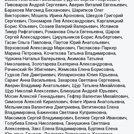
Пивоваров Андрей Сергеевич, Аверин Виталий Евгеньевич,
Барахоев Магомед Бекханович, Шарипков Олег
Викторович, Мошель Ирина Ароновна, Шведов Григорий
Сергеевич, Пономарев Лев Александрович, Каргалицкий
Борис Юльевич, Созаев Валерий Валерьевич, Исламов
Тимур Рифгатович, Романова Ольга Евгеньевна, Щаров
Сергей Алексадрович, Цирульников Борис Альбертович,
Гасан Ольга Павловна, Паутов Юрий Анатольевич,
Верховский Александр Маркович, Пислакова-Паркер
Марина Петровна, Кочеткова Татьяна Владимировна,
Чуркина Наталья Валерьевна, Акимова Татьяна
Николаевна, Золотарева Екатерина Александровна,
Рачинский Ян Збигневич, Жемкова Елена Борисовна,
Гудков Лев Дмитриевич, Илларионова Юлия Юрьевна,
Саранг Анна Васильевна, Захарова Светлана Сергеевна,
Аверин Владимир Анатольевич, Щур Татьяна Михайловна,
Щур Николай Алексеевич, Блинушов Андрей Юрьевич,
Мосин Алексей Геннадьевич, Гефтер Валентин Михайлович,
Симонов Алексей Кириллович, Флиге Ирина Анатольевна,
Мельникова Валентина Дмитриевна, Вититинова Елена
Владимировна, Баженова Светлана Куприяновна,
Максимов Сергей Владимирович, Беляев Сергей Иванович,
Голубева Елена Николаевна, Ганнушкина Светлана
Алексеевна, Закс Елена Владимировна, Буртина Елена