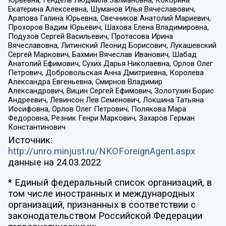
Юрьевна, Гендель Людмила Залмановна, Кокорина
Екатерина Алексеевна, Шуманов Илья Вячеславович,
Арапова Галина Юрьевна, Свечников Анатолий Мариевич,
Прохоров Вадим Юрьевич, Шахова Елена Владимировна,
Подузов Сергей Васильевич, Протасова Ирина
Вячеславовна, Литинский Леонид Борисович, Лукашевский
Сергей Маркович, Бахмин Вячеслав Иванович, Шабад
Анатолий Ефимович, Сухих Дарья Николаевна, Орлов Олег
Петрович, Добровольская Анна Дмитриевна, Королева
Александра Евгеньевна, Смирнов Владимир
Александрович, Вицин Сергей Ефимович, Золотухин Борис
Андреевич, Левинсон Лев Семенович, Локшина Татьяна
Иосифовна, Орлов Олег Петрович, Полякова Мара
Федоровна, Резник Генри Маркович, Захаров Герман
Константинович
Источник:
http://unro.minjust.ru/NKOForeignAgent.aspx
данные на
24.03.2022
* Единый федеральный список организаций, в
том числе иностранных и международных
организаций, признанных в соответствии с
законодательством Российской Федерации