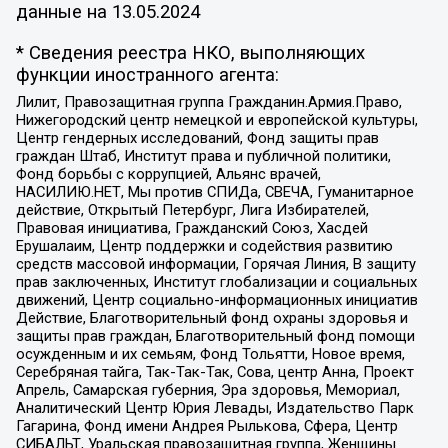
данные на
13.05.2024
* Сведения реестра НКО, выполняющих
функции иностранного агента:
Лилит, Правозащитная группа Гражданин.Армия.Право,
Нижегородский центр немецкой и европейской культуры,
Центр гендерных исследований, Фонд защиты прав
граждан Штаб, Институт права и публичной политики,
Фонд борьбы с коррупцией, Альянс врачей,
НАСИЛИЮ.НЕТ, Мы против СПИДа, СВЕЧА, Гуманитарное
действие, Открытый Петербург, Лига Избирателей,
Правовая инициатива, Гражданский Союз, Хасдей
Ерушалаим, Центр поддержки и содействия развитию
средств массовой информации, Горячая Линия, В защиту
прав заключенных, Институт глобализации и социальных
движений, Центр социально-информационных инициатив
Действие, Благотворительный фонд охраны здоровья и
защиты прав граждан, Благотворительный фонд помощи
осужденным и их семьям, Фонд Тольятти, Новое время,
Серебряная тайга, Так-Так-Так, Сова, центр Анна, Проект
Апрель, Самарская губерния, Эра здоровья, Мемориал,
Аналитический Центр Юрия Левады, Издательство Парк
Гагарина, Фонд имени Андрея Рылькова, Сфера, Центр
СИБАЛЬТ, Уральская правозащитная группа, Женщины