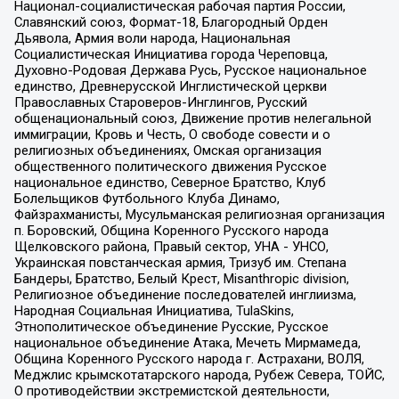
Национал-социалистическая рабочая партия России,
Славянский союз, Формат-18, Благородный Орден
Дьявола, Армия воли народа, Национальная
Социалистическая Инициатива города Череповца,
Духовно-Родовая Держава Русь, Русское национальное
единство, Древнерусской Инглистической церкви
Православных Староверов-Инглингов, Русский
общенациональный союз, Движение против нелегальной
иммиграции, Кровь и Честь, О свободе совести и о
религиозных объединениях, Омская организация
общественного политического движения Русское
национальное единство, Северное Братство, Клуб
Болельщиков Футбольного Клуба Динамо,
Файзрахманисты, Мусульманская религиозная организация
п. Боровский, Община Коренного Русского народа
Щелковского района, Правый сектор, УНА - УНСО,
Украинская повстанческая армия, Тризуб им. Степана
Бандеры, Братство, Белый Крест, Misanthropic division,
Религиозное объединение последователей инглиизма,
Народная Социальная Инициатива, TulaSkins,
Этнополитическое объединение Русские, Русское
национальное объединение Атака, Мечеть Мирмамеда,
Община Коренного Русского народа г. Астрахани, ВОЛЯ,
Меджлис крымскотатарского народа, Рубеж Севера, ТОЙС,
О противодействии экстремистской деятельности,