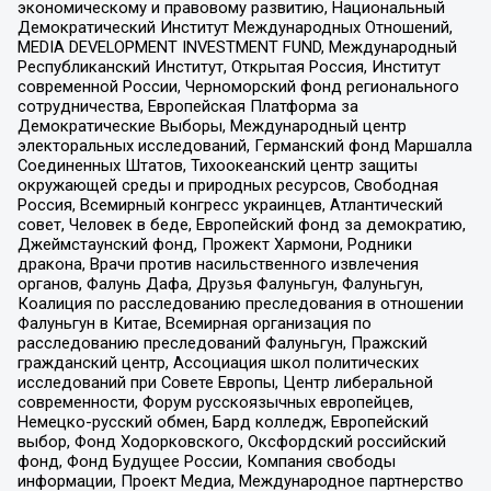
экономическому и правовому развитию, Национальный
Демократический Институт Международных Отношений,
MEDIA DEVELOPMENT INVESTMENT FUND, Международный
Республиканский Институт, Открытая Россия, Институт
современной России, Черноморский фонд регионального
сотрудничества, Европейская Платформа за
Демократические Выборы, Международный центр
электоральных исследований, Германский фонд Маршалла
Соединенных Штатов, Тихоокеанский центр защиты
окружающей среды и природных ресурсов, Свободная
Россия, Всемирный конгресс украинцев, Атлантический
совет, Человек в беде, Европейский фонд за демократию,
Джеймстаунский фонд, Прожект Хармони, Родники
дракона, Врачи против насильственного извлечения
органов, Фалунь Дафа, Друзья Фалуньгун, Фалуньгун,
Коалиция по расследованию преследования в отношении
Фалуньгун в Китае, Всемирная организация по
расследованию преследований Фалуньгун, Пражский
гражданский центр, Ассоциация школ политических
исследований при Совете Европы, Центр либеральной
современности, Форум русскоязычных европейцев,
Немецко-русский обмен, Бард колледж, Европейский
выбор, Фонд Ходорковского, Оксфордский российский
фонд, Фонд Будущее России, Компания свободы
информации, Проект Медиа, Международное партнерство