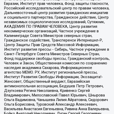
Евразии, Институт прав человека, Фонд защиты гласности,
Российский исследовательский центр по правам человека,
Дальневосточный центр развития гражданских инициатив
и социального партнерства, Гражданское действие, Центр
независимых социологических исследований, Сутяжник,
АКАДЕМИЯ ПО ПРАВАМ ЧЕЛОВЕКА, Центр развития
некоммерческих организаций, Частное учреждение в
Калининграде Совета Министров северных стран,
Гражданское содействие, Трансперенси Интернешнл-Р,
Центр Защиты Прав Средств Массовой Информации,
Институт развития прессы - Сибирь, Частное учреждение в
Санкт-Петербурге Совета Министров Северных Стран,
Фонд поддержки свободы прессы, Гражданский контроль,
Человек и Закон, Общественная комиссия по сохранению
наследия академика Сахарова, Информационное
агентство МЕМО. РУ, Институт региональной прессы,
Институт Развития Свободы Информации, Экозащита!-
Женсовет, Общественный вердикт, Евразийская
антимонопольная ассоциация, Бедушев Петр Петрович,
Дзугкоева Регина Николаевна, Кривенко Сергей
Владимирович, Милославский Павел Юрьевич, Шнырова
Ольга Вадимовна, Чанышева Лилия Айратовна, Сидорович
Ольга Борисовна, Туровский Александр Алексеевич,
Васильева Анастасия Евгеньевна, Ривина Анна Валерьевна,
Бойко Анатолий Николаевич, Дугин Сергей Георгиевич,