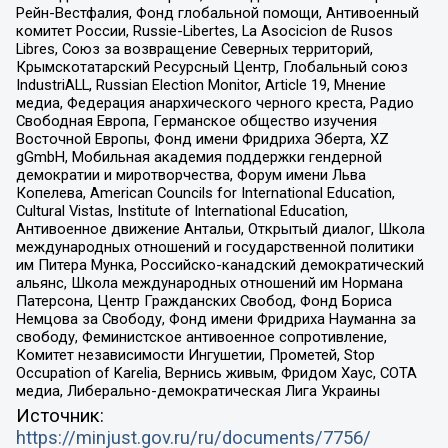
Рейн-Вестфалия, Фонд глобальной помощи, Антивоенный
комитет России, Russie-Libertes, La Asocicion de Rusos
Libres, Союз за возвращение Северных территорий,
Крымскотатарский Ресурсный Центр, Глобальный союз
IndustriALL, Russian Election Monitor, Article 19, Мнение
медиа, Федерация анархического черного креста, Радио
Свободная Европа, Германское общество изучения
Восточной Европы, Фонд имени Фридриха Эберта, XZ
gGmbH, Мобильная академия поддержки гендерной
демократии и миротворчества, Форум имени Льва
Копелева, American Councils for International Education,
Cultural Vistas, Institute of International Education,
Антивоенное движение Антальи, Открытый диалог, Школа
международных отношений и государственной политики
им Питера Мунка, Российско-канадский демократический
альянс, Школа международных отношений им Нормана
Патерсона, Центр Гражданских Свобод, Фонд Бориса
Немцова за Свободу, Фонд имени Фридриха Науманна за
свободу, Феминистское антивоенное сопротивление,
Комитет независимости Ингушетии, Прометей, Stop
Occupation of Karelia, Вернись живым, Фридом Хаус, СОТА
медиа, Либерально-демократическая Лига Украины
Источник:
https://minjust.gov.ru/ru/documents/7756/