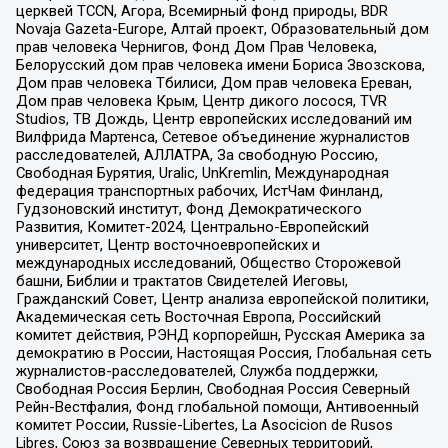
церквей TCCN, Агора, Всемирный фонд природы, BDR
Novaja Gazeta-Europe, Алтай проект, Образовательный дом
прав человека Чернигов, Фонд Дом Прав Человека,
Белорусский дом прав человека имени Бориса Звозскова,
Дом прав человека Тбилиси, Дом прав человека Ереван,
Дом прав человека Крым, Центр дикого лосося, TVR
Studios, ТВ Дождь, Центр европейских исследований им
Вилфрида Мартенса, Сетевое объединение журналистов
расследователей, АЛЛАТРА, За свободную Россию,
Свободная Бурятия, Uralic, UnKremlin, Международная
федерация транспортных рабочих, ИстЧам Финланд,
Гудзоновский институт, Фонд Демократического
Развития, Комитет-2024, Центрально-Европейский
университет, Центр восточноевропейских и
международных исследований, Общество Сторожевой
башни, Библии и трактатов Свидетелей Иеговы,
Гражданский Совет, Центр анализа европейской политики,
Академическая сеть Восточная Европа, Российский
комитет действия, РЭНД корпорейшн, Русская Америка за
демократию в России, Настоящая Россия, Глобальная сеть
журналистов-расследователей, Служба поддержки,
Свободная Россия Берлин, Свободная Россия Северный
Рейн-Вестфалия, Фонд глобальной помощи, Антивоенный
комитет России, Russie-Libertes, La Asocicion de Rusos
Libres, Союз за возвращение Северных территорий,