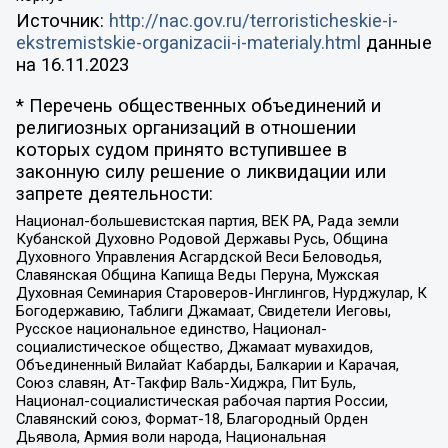
Источник:
http://nac.gov.ru/terroristicheskie-i-
ekstremistskie-organizacii-i-materialy.html
данные
на
16.11.2023
* Перечень общественных объединений и
религиозных организаций в отношении
которых судом принято вступившее в
законную силу решение о ликвидации или
запрете деятельности:
Национал-большевистская партия, ВЕК РА, Рада земли
Кубанской Духовно Родовой Державы Русь, Община
Духовного Управления Асгардской Веси Беловодья,
Славянская Община Капища Веды Перуна, Мужская
Духовная Семинария Староверов-Инглингов, Нурджулар, К
Богодержавию, Таблиги Джамаат, Свидетели Иеговы,
Русское национальное единство, Национал-
социалистическое общество, Джамаат мувахидов,
Объединенный Вилайат Кабарды, Балкарии и Карачая,
Союз славян, Ат-Такфир Валь-Хиджра, Пит Буль,
Национал-социалистическая рабочая партия России,
Славянский союз, Формат-18, Благородный Орден
Дьявола, Армия воли народа, Национальная