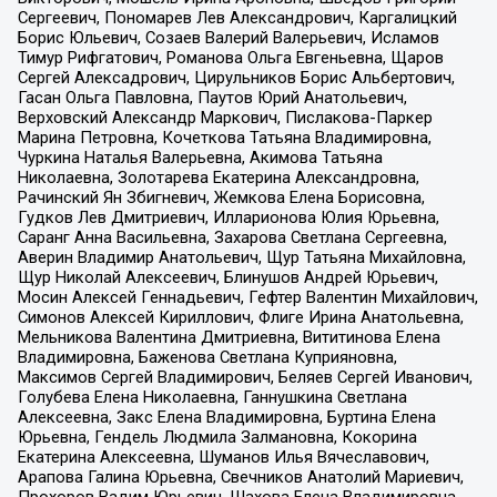
Сергеевич, Пономарев Лев Александрович, Каргалицкий
Борис Юльевич, Созаев Валерий Валерьевич, Исламов
Тимур Рифгатович, Романова Ольга Евгеньевна, Щаров
Сергей Алексадрович, Цирульников Борис Альбертович,
Гасан Ольга Павловна, Паутов Юрий Анатольевич,
Верховский Александр Маркович, Пислакова-Паркер
Марина Петровна, Кочеткова Татьяна Владимировна,
Чуркина Наталья Валерьевна, Акимова Татьяна
Николаевна, Золотарева Екатерина Александровна,
Рачинский Ян Збигневич, Жемкова Елена Борисовна,
Гудков Лев Дмитриевич, Илларионова Юлия Юрьевна,
Саранг Анна Васильевна, Захарова Светлана Сергеевна,
Аверин Владимир Анатольевич, Щур Татьяна Михайловна,
Щур Николай Алексеевич, Блинушов Андрей Юрьевич,
Мосин Алексей Геннадьевич, Гефтер Валентин Михайлович,
Симонов Алексей Кириллович, Флиге Ирина Анатольевна,
Мельникова Валентина Дмитриевна, Вититинова Елена
Владимировна, Баженова Светлана Куприяновна,
Максимов Сергей Владимирович, Беляев Сергей Иванович,
Голубева Елена Николаевна, Ганнушкина Светлана
Алексеевна, Закс Елена Владимировна, Буртина Елена
Юрьевна, Гендель Людмила Залмановна, Кокорина
Екатерина Алексеевна, Шуманов Илья Вячеславович,
Арапова Галина Юрьевна, Свечников Анатолий Мариевич,