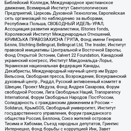
Библейский Колледж, Международное христианское
движение, Всемирный Институт Саентологических
Предприятий, Церковь Духовной Технологии, Европейская
сеть организаций по наблюдению за выборами,
Республика Польша, СВОБОДНЫЙ ИДЕЛЬ-УРАЛ,
Ассоциация развития журналистики, IStories fonds,
Королевский Институт Международных Отношений,
КРИМСЬКА ПРАВОЗАХИСНА ГРУПА, Фонд имени Генриха
Бёлля, Stichting Bellingcat, Bellingcat Ltd, The Insider, Институт
правовой инициативы Центральной и Восточной Европы,
Фонд Открытой Эстонии, Calvert 22 Foundation, Канадский
украинский конгресс, Институт Макдональда-Лорье,
Украинская национальная федерация Канады,
Декабристы, Международный научный центр им Вудро
Вильсона, Свободная пресса, Возрождение, Всеукраинский
духовный центр , Риддл, Русский антивоенный комитет в
Швеции, Проект Медуза, Фонд Андрея Сахарова, Форум
свободной России, Лига Свободных Наций, Transparеncy
International, Форум Свободных Народов ПостРоссии,
Солидарность с гражданским движением в России –
Solidarus, КрымSOS, Свободный университет, Институт
государственного управления, Форум гражданского
общества Россия, Беллона, Союз жителей островов
Тисима и Хабомаи, Съезд народных депутатов, Гринпис
Интернешнл, Фонд борьбы с коррупцией Инк, Завет