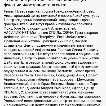
функции иностранного агента:
Лилит, Правозащитная группа Гражданин.Армия.Право,
Нижегородский центр немецкой и европейской культуры,
Центр гендерных исследований, Фонд защиты прав
граждан Штаб, Институт права и публичной политики,
Фонд борьбы с коррупцией, Альянс врачей,
НАСИЛИЮ.НЕТ, Мы против СПИДа, СВЕЧА, Гуманитарное
действие, Открытый Петербург, Лига Избирателей,
Правовая инициатива, Гражданский Союз, Хасдей
Ерушалаим, Центр поддержки и содействия развитию
средств массовой информации, Горячая Линия, В защиту
прав заключенных, Институт глобализации и социальных
движений, Центр социально-информационных инициатив
Действие, Благотворительный фонд охраны здоровья и
защиты прав граждан, Благотворительный фонд помощи
осужденным и их семьям, Фонд Тольятти, Новое время,
Серебряная тайга, Так-Так-Так, Сова, центр Анна, Проект
Апрель, Самарская губерния, Эра здоровья, Мемориал,
Аналитический Центр Юрия Левады, Издательство Парк
Гагарина, Фонд имени Андрея Рылькова, Сфера, Центр
СИБАЛЬТ, Уральская правозащитная группа, Женщины
Евразии, Институт прав человека, Фонд защиты гласности,
Российский исследовательский центр по правам человека,
Дальневосточный центр развития гражданских инициатив