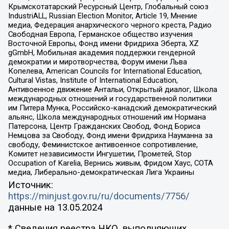
Крымскотатарский Ресурсный Центр, Глобальный союз
IndustriALL, Russian Election Monitor, Article 19, Мнение
медиа, Федерация анархического черного креста, Радио
Свободная Европа, Германское общество изучения
Восточной Европы, Фонд имени Фридриха Эберта, XZ
gGmbH, Мобильная академия поддержки гендерной
демократии и миротворчества, Форум имени Льва
Копелева, American Councils for International Education,
Cultural Vistas, Institute of International Education,
Антивоенное движение Антальи, Открытый диалог, Школа
международных отношений и государственной политики
им Питера Мунка, Российско-канадский демократический
альянс, Школа международных отношений им Нормана
Патерсона, Центр Гражданских Свобод, Фонд Бориса
Немцова за Свободу, Фонд имени Фридриха Науманна за
свободу, Феминистское антивоенное сопротивление,
Комитет независимости Ингушетии, Прометей, Stop
Occupation of Karelia, Вернись живым, Фридом Хаус, СОТА
медиа, Либерально-демократическая Лига Украины
Источник:
https://minjust.gov.ru/ru/documents/7756/
данные на
13.05.2024
* Сведения реестра НКО, выполняющих