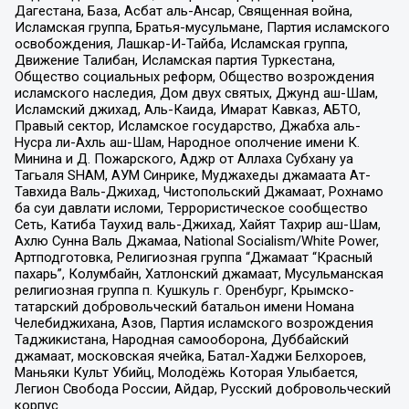
Дагестана, База, Асбат аль-Ансар, Священная война,
Исламская группа, Братья-мусульмане, Партия исламского
освобождения, Лашкар-И-Тайба, Исламская группа,
Движение Талибан, Исламская партия Туркестана,
Общество социальных реформ, Общество возрождения
исламского наследия, Дом двух святых, Джунд аш-Шам,
Исламский джихад, Аль-Каида, Имарат Кавказ, АБТО,
Правый сектор, Исламское государство, Джабха аль-
Нусра ли-Ахль аш-Шам, Народное ополчение имени К.
Минина и Д. Пожарского, Аджр от Аллаха Субхану уа
Тагьаля SHAM, АУМ Синрике, Муджахеды джамаата Ат-
Тавхида Валь-Джихад, Чистопольский Джамаат, Рохнамо
ба суи давлати исломи, Террористическое сообщество
Сеть, Катиба Таухид валь-Джихад, Хайят Тахрир аш-Шам,
Ахлю Сунна Валь Джамаа, National Socialism/White Power,
Артподготовка, Религиозная группа “Джамаат “Красный
пахарь”, Колумбайн, Хатлонский джамаат, Мусульманская
религиозная группа п. Кушкуль г. Оренбург, Крымско-
татарский добровольческий батальон имени Номана
Челебиджихана, Азов, Партия исламского возрождения
Таджикистана, Народная самооборона, Дуббайский
джамаат, московская ячейка, Батал-Хаджи Белхороев,
Маньяки Культ Убийц, Молодёжь Которая Улыбается,
Легион Свобода России, Айдар, Русский добровольческий
корпус