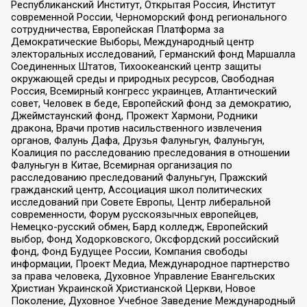
Республиканский Институт, Открытая Россия, Институт
современной России, Черноморский фонд регионального
сотрудничества, Европейская Платформа за
Демократические Выборы, Международный центр
электоральных исследований, Германский фонд Маршалла
Соединенных Штатов, Тихоокеанский центр защиты
окружающей среды и природных ресурсов, Свободная
Россия, Всемирный конгресс украинцев, Атлантический
совет, Человек в беде, Европейский фонд за демократию,
Джеймстаунский фонд, Прожект Хармони, Родники
дракона, Врачи против насильственного извлечения
органов, Фалунь Дафа, Друзья Фалуньгун, Фалуньгун,
Коалиция по расследованию преследования в отношении
Фалуньгун в Китае, Всемирная организация по
расследованию преследований Фалуньгун, Пражский
гражданский центр, Ассоциация школ политических
исследований при Совете Европы, Центр либеральной
современности, Форум русскоязычных европейцев,
Немецко-русский обмен, Бард колледж, Европейский
выбор, Фонд Ходорковского, Оксфордский российский
фонд, Фонд Будущее России, Компания свободы
информации, Проект Медиа, Международное партнерство
за права человека, Духовное Управление Евангельских
Христиан Украинской Христианской Церкви, Новое
Поколение, Духовное Учебное Заведение Международный