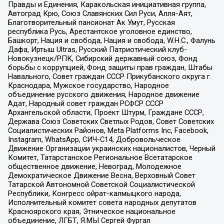
Правды и Единения, Каракольская инициативная группа,
Автоград Крю, Союз Славянских Сил Руси, Алля-Аят,
Благотворительный пансионат Ак Умут, Русская
республика Русь, Арестантское уголовное единство,
Башкорт, Нация и свобода, Нация и свобода, W.H.С., Фалунь
Дафа, Иртыш Ultras, Русский Патриотический клуб-
Новокузнецк/РПК, Сибирский державный союз, Фонд
борьбы с коррупцией, Фонд защиты прав граждан, Штабы
Навального, Совет граждан СССР Прикубанского округа г.
Краснодара, Мужское государство, Народное
объединение русского движения, Народное движение
Адат, Народный совет граждан РСФСР СССР
Архангельской области, Проект Штурм, Граждане СССР,
Держава Союз Советских Светлых Родов, Совет Советских
Социалистических Районов, Meta Platforms Inc, Facebook,
Instagram, WhatsApp, СИЧ-С14, Добровольческое
Движение Организации украинских националистов, Черный
Комитет, Татарстанское Региональное Всетатарское
общественное движение, Невоград, Молодежное
Демократическое Движение Весна, Верховный Совет
Татарской Автономной Советской Социалистической
Республики, Конгресс ойрат-калмыцкого народа,
Исполнительный комитет совета народных депутатов
Красноярского края, Этническое национальное
объединение, ЛГБТ, Я.МЫ Сергей Фургал