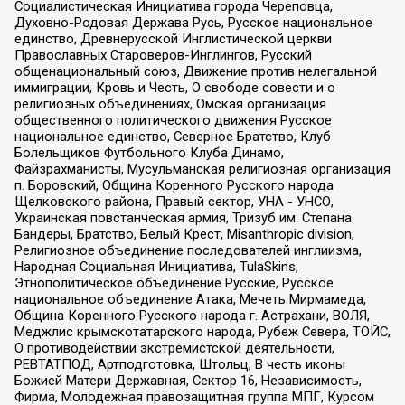
Социалистическая Инициатива города Череповца,
Духовно-Родовая Держава Русь, Русское национальное
единство, Древнерусской Инглистической церкви
Православных Староверов-Инглингов, Русский
общенациональный союз, Движение против нелегальной
иммиграции, Кровь и Честь, О свободе совести и о
религиозных объединениях, Омская организация
общественного политического движения Русское
национальное единство, Северное Братство, Клуб
Болельщиков Футбольного Клуба Динамо,
Файзрахманисты, Мусульманская религиозная организация
п. Боровский, Община Коренного Русского народа
Щелковского района, Правый сектор, УНА - УНСО,
Украинская повстанческая армия, Тризуб им. Степана
Бандеры, Братство, Белый Крест, Misanthropic division,
Религиозное объединение последователей инглиизма,
Народная Социальная Инициатива, TulaSkins,
Этнополитическое объединение Русские, Русское
национальное объединение Атака, Мечеть Мирмамеда,
Община Коренного Русского народа г. Астрахани, ВОЛЯ,
Меджлис крымскотатарского народа, Рубеж Севера, ТОЙС,
О противодействии экстремистской деятельности,
РЕВТАТПОД, Артподготовка, Штольц, В честь иконы
Божией Матери Державная, Сектор 16, Независимость,
Фирма, Молодежная правозащитная группа МПГ, Курсом