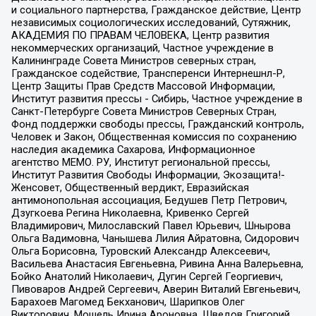
и социального партнерства, Гражданское действие, Центр
независимых социологических исследований, Сутяжник,
АКАДЕМИЯ ПО ПРАВАМ ЧЕЛОВЕКА, Центр развития
некоммерческих организаций, Частное учреждение в
Калининграде Совета Министров северных стран,
Гражданское содействие, Трансперенси Интернешнл-Р,
Центр Защиты Прав Средств Массовой Информации,
Институт развития прессы - Сибирь, Частное учреждение в
Санкт-Петербурге Совета Министров Северных Стран,
Фонд поддержки свободы прессы, Гражданский контроль,
Человек и Закон, Общественная комиссия по сохранению
наследия академика Сахарова, Информационное
агентство МЕМО. РУ, Институт региональной прессы,
Институт Развития Свободы Информации, Экозащита!-
Женсовет, Общественный вердикт, Евразийская
антимонопольная ассоциация, Бедушев Петр Петрович,
Дзугкоева Регина Николаевна, Кривенко Сергей
Владимирович, Милославский Павел Юрьевич, Шнырова
Ольга Вадимовна, Чанышева Лилия Айратовна, Сидорович
Ольга Борисовна, Туровский Александр Алексеевич,
Васильева Анастасия Евгеньевна, Ривина Анна Валерьевна,
Бойко Анатолий Николаевич, Дугин Сергей Георгиевич,
Пивоваров Андрей Сергеевич, Аверин Виталий Евгеньевич,
Барахоев Магомед Бекханович, Шарипков Олег
Викторович, Мошель Ирина Ароновна, Шведов Григорий