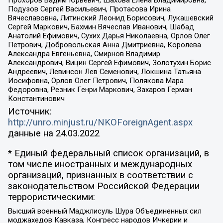
Прохоров Вадим Юрьевич, Шахова Елена Владимировна,
Подузов Сергей Васильевич, Протасова Ирина
Вячеславовна, Литинский Леонид Борисович, Лукашевский
Сергей Маркович, Бахмин Вячеслав Иванович, Шабад
Анатолий Ефимович, Сухих Дарья Николаевна, Орлов Олег
Петрович, Добровольская Анна Дмитриевна, Королева
Александра Евгеньевна, Смирнов Владимир
Александрович, Вицин Сергей Ефимович, Золотухин Борис
Андреевич, Левинсон Лев Семенович, Локшина Татьяна
Иосифовна, Орлов Олег Петрович, Полякова Мара
Федоровна, Резник Генри Маркович, Захаров Герман
Константинович
Источник:
http://unro.minjust.ru/NKOForeignAgent.aspx
данные на
24.03.2022
* Единый федеральный список организаций, в
том числе иностранных и международных
организаций, признанных в соответствии с
законодательством Российской Федерации
террористическими:
Высший военный Маджлисуль Шура Объединенных сил
моджахедов Кавказа, Конгресс народов Ичкерии и