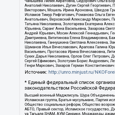
Чанышева Лилия Айратовна, Сидорович Ольга Бори
Анатолий Николаевич, Дугин Сергей Георгиевич, 
Викторович, Мошель Ирина Ароновна, Шведов Гри
Исламов Тимур Рифгатович, Романова Ольга Евге
Анатольевич, Верховский Александр Маркович, П
Татьяна Николаевна, Золотарева Екатерина Алек
Юрьевна, Саранг Анна Васильевна, Захарова Свет
Андрей Юрьевич, Мосин Алексей Геннадьевич, Ге
Дмитриевна, Вититинова Елена Владимировна, Ба
Николаевна, Ганнушкина Светлана Алексеевна, За
Шуманов Илья Вячеславович, Арапова Галина Юрь
Васильевич, Протасова Ирина Вячеславовна, Лит
Сухих Дарья Николаевна, Орлов Олег Петрович, 
Сергей Ефимович, Золотухин Борис Андреевич, Л
Генри Маркович, Захаров Герман Константинович
Источник:
http://unro.minjust.ru/NKOFore
* Единый федеральный список организа
законодательством Российской Федера
Высший военный Маджлисуль Шура Объединенных с
Исламская группа, Братья-мусульмане, Партия ис
Общество социальных реформ, Общество возрожд
АБТО, Правый сектор, Исламское государство, Д
уа Тагьаля SHAM, АУМ Синрике, Муджахеды джама