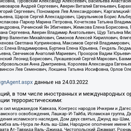
совна, Туровский Александр Алексеевич, Васильева Анастасия
Пивоваров Андрей Сергеевич, Аверин Виталий Евгеньевич, Бара
горий Сергеевич, Пономарев Лев Александрович, Каргалицкий 
ньевна, Щаров Сергей Алексадрович, Цирульников Борис Альбер
ислакова-Паркер Марина Петровна, Кочеткова Татьяна Владими
сандровна, Рачинский Ян Збигневич, Жемкова Елена Борисовна,
лана Сергеевна, Аверин Владимир Анатольевич, Щур Татьяна М
фтер Валентин Михайлович, Симонов Алексей Кириллович, Флиг
женова Светлана Куприяновна, Максимов Сергей Владимирович, 
кс Елена Владимировна, Буртина Елена Юрьевна, Гендель Людм
евна, Свечников Анатолий Мариевич, Прохоров Вадим Юрьевич
инский Леонид Борисович, Лукашевский Сергей Маркович, Бахм
Добровольская Анна Дмитриевна, Королева Александра Евгенье
евинсон Лев Семенович, Локшина Татьяна Иосифовна, Орлов Ол
ignAgent.aspx
данные на
24.03.2022
ций, в том числе иностранных и международных ор
ции террористическими:
ил моджахедов Кавказа, Конгресс народов Ичкерии и Дагеста
ламского освобождения, Лашкар-И-Тайба, Исламская группа, Дв
ения исламского наследия, Дом двух святых, Джунд аш-Шам, 
жабха аль-Нусра ли-Ахль аш-Шам, Народное ополчение имени К.
ата Ат-Тавхида Валь-Джихад, Чистопольский Джамаат, Рохнам