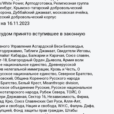
/White Power, Артподготовка, Религиозная группа
Оренбург, Крымско-татарский добровольческий
орона, Дуббайский джамаат, московская ячейка,
усский добровольческий корпус
 на
16.11.2023
судом принято вступившее в законную
вного Управления Асгардской Веси Беловодья,
годержавию, Таблиги Джамаат, Свидетели Иеговы,
айат Кабарды, Балкарии и Карачая, Союз славян,
т-18, Благородный Орден Дьявола, Армия воли
ое национальное единство, Древнерусской
 нелегальной иммиграции, Кровь и Честь, О
усское национальное единство, Северное Братство,
ровский, Община Коренного Русского народа
атство, Белый Крест, Misanthropic division,
еское объединение Русские, Русское национальное
котатарского народа, Рубеж Севера, ТОЙС, О
ри Державная, Сектор 16, Независимость, Фирма,
д Крю, Союз Славянских Сил Руси, Алля-Аят,
я и свобода, Нация и свобода, W.H.С., Фалунь Дафа,
рупцией, Фонд защиты прав граждан, Штабы