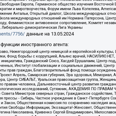
 Свободная Европа, Германское общество изучения Восточной 
и и миротворчества, Форум имени Льва Копелева, American Counci
ое движение Антальи, Открытый диалог, Школа международных отн
Школа международных отношений им Нормана Патерсона, Центр
ду, Феминистское антивоенное сопротивление, Комитет независ
а, Либерально-демократическая Лига Украины
uments/7756/
данные на
13.05.2024
функции иностранного агента:
раво, Нижегородский центр немецкой и европейской культуры,
тики, Фонд борьбы с коррупцией, Альянс врачей, НАСИЛИЮ.НЕТ,
я инициатива, Гражданский Союз, Хасдей Ерушалаим, Центр по
юченных, Институт глобализации и социальных движений, Цент
ты прав граждан, Благотворительный фонд помощи осужденным
а, Проект Апрель, Самарская губерния, Эра здоровья, Мемориал
ера, Центр СИБАЛЬТ, Уральская правозащитная группа, Женщины
по правам человека, Дальневосточный центр развития гражданс
ологических исследований, Сутяжник, АКАДЕМИЯ ПО ПРАВАМ Ч
е Совета Министров северных стран, Гражданское содействие,
я прессы - Сибирь, Частное учреждение в Санкт-Петербурге С
 и Закон, Общественная комиссия по сохранению наследия ак
звития Свободы Информации, Экозащита!-Женсовет, Общественн
Регина Николаевна, Кривенко Сергей Владимирович, Милославс