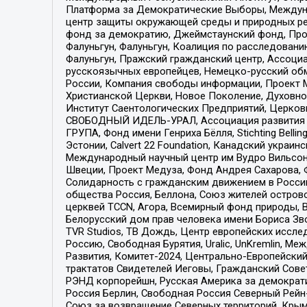
Платформа за Демократические Выборы, Междуна
центр защиты окружающей среды и природных ресу
фонд за демократию, Джеймстаунский фонд, Прож
Фалуньгун, Фалуньгун, Коалиция по расследован
Фалуньгун, Пражский гражданский центр, Ассоци
русскоязычных европейцев, Немецко-русский об
России, Компания свободы информации, Проект М
Христианской Церкви, Новое Поколение, Духовн
Институт Саентологических Предприятий, Церков
СВОБОДНЫЙ ИДЕЛЬ-УРАЛ, Ассоциация развития ж
ГРУПА, Фонд имени Генриха Бёлля, Stichting Bellin
Эстонии, Calvert 22 Foundation, Канадский укра
Международный научный центр им Вудро Вильсона
Швеции, Проект Медуза, Фонд Андрея Сахарова, Ф
Солидарность с гражданским движением в России 
общества Россия, Беллона, Союз жителей острово
церквей TCCN, Агора, Всемирный фонд природы, B
Белорусский дом прав человека имени Бориса Зво
TVR Studios, ТВ Дождь, Центр европейских иссл
Россию, Свободная Бурятия, Uralic, UnKremlin, 
Развития, Комитет-2024, Центрально-Европейски
трактатов Свидетелей Иеговы, Гражданский Совет
РЭНД корпорейшн, Русская Америка за демократи
Россия Берлин, Свободная Россия Северный Рейн-В
Союз за возвращение Северных территорий, Крымско