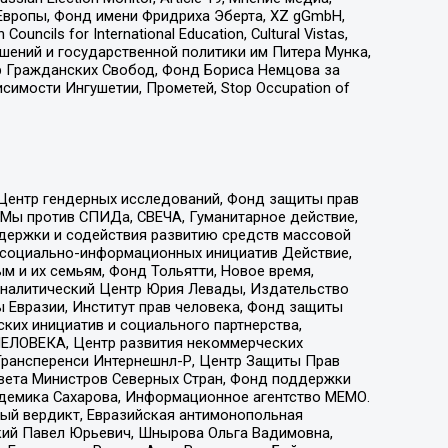
Европы, Фонд имени Фридриха Эберта, XZ gGmbH,
ls for International Education, Cultural Vistas,
ошений и государственной политики им Питера Мунка,
 Гражданских Свобод, Фонд Бориса Немцова за
имости Ингушетии, Прометей, Stop Occupation of
 Центр гендерных исследований, Фонд защиты прав
 Мы против СПИДа, СВЕЧА, Гуманитарное действие,
ддержки и содействия развитию средств массовой
р социально-информационных инициатив Действие,
 и их семьям, Фонд Тольятти, Новое время,
, Аналитический Центр Юрия Левады, Издательство
 Евразии, Институт прав человека, Фонд защиты
ких инициатив и социального партнерства,
ЕЛОВЕКА, Центр развития некоммерческих
 Трансперенси Интернешнл-Р, Центр Защиты Прав
овета Министров Северных Стран, Фонд поддержки
адемика Сахарова, Информационное агентство МЕМО.
ый вердикт, Евразийская антимонопольная
кий Павел Юрьевич, Шнырова Ольга Вадимовна,