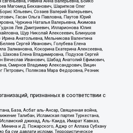
 Евгеньевна, Ривина Анна Валерьевна, Бойко
хоев Магомед Бекханович, Шарипков Олег
Борис Юльевич, Созаев Валерий Валерьевич,
тович, Гасан Ольга Павловна, Паутов Юрий
ровна, Чуркина Наталья Валерьевна, Акимова
 Гудков Лев Дмитриевич, Илларионова Юлия
ихайловна, Щур Николай Алексеевич, Блинушов
е Ирина Анатольевна, Мельникова Валентина
Беляев Сергей Иванович, Голубева Елена
ила Залмановна, Кокорина Екатерина Алексеевна,
, Шахова Елена Владимировна, Подузов Сергей
ин Вячеслав Иванович, Шабад Анатолий Ефимович,
вна, Смирнов Владимир Александрович, Вицин
ег Петрович, Полякова Мара Федоровна, Резник
ганизаций, признанных в соответствии с
на, База, Асбат аль-Ансар, Священная война,
ижение Талибан, Исламская партия Туркестана,
Исламский джихад, Аль-Каида, Имарат Кавказ,
 Минина и Д. Пожарского, Аджр от Аллаха Субхану
о ба суи давлати исломи, Террористическое