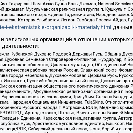
ят Тахрир аш-Шам, Ахлю Сунна Валь Джамаа, National Socialism
ий джамаат, Мусульманская религиозная группа п. Кушкуль г. 
ртия исламского возрождения Таджикистана, Народная самооб
олодёжь Которая Улыбается, Легион Свобода России, Айдар, Р
ie-i-ekstremistskie-organizacii-i-materialy.html
данные
и религиозных организаций в отношении которых 
 деятельности:
земли Кубанской Духовно Родовой Державы Русь, Община Духо
 Духовная Семинария Староверов-Инглингов, Нурджулар, К Бо
листическое общество, Джамаат мувахидов, Объединенный Вил
иалистическая рабочая партия России, Славянский союз, Форма
ива города Череповца, Духовно-Родовая Держава Русь, Русск
-Инглингов, Русский общенациональный союз, Движение против
 Омская организация общественного политического движения Р
йзрахманисты, Мусульманская религиозная организация п. Бо
краинская повстанческая армия, Тризуб им. Степана Бандеры, Бр
зма, Народная Социальная Инициатива, TulaSkins, Этнополитич
оренного Русского народа г. Астрахани, ВОЛЯ, Меджлис крымс
РЕВТАТПОД, Артподготовка, Штольц, В честь иконы Божией Мате
равды и Единения, Каракольская инициативная группа, Автогра
спублика Русь, Арестантское уголовное единство, Башкорт, Наци
окузнецк/РПК, Сибирский державный союз, Фонд борьбы с кор