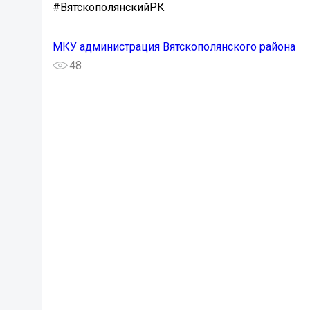
#ВятскополянскийРК
МКУ администрация Вятскополянского района
48