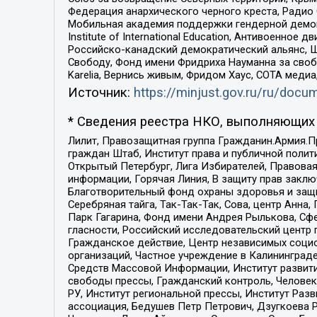
Федерация анархического черного креста, Радио
Мобильная академия поддержки гендерной демократи
Institute of International Education, Антивоенн
Российско-канадский демократический альянс, 
Свободу, Фонд имени Фридриха Науманна за свобо
Karelia, Вернись живым, Фридом Хаус, СОТА меди
Источник:
https://minjust.gov.ru/ru/doc
* Сведения реестра НКО, выполняющих 
Лилит, Правозащитная группа Гражданин.Армия.П
граждан Штаб, Институт права и публичной поли
Открытый Петербург, Лига Избирателей, Правова
информации, Горячая Линия, В защиту прав закл
Благотворительный фонд охраны здоровья и защи
Серебряная тайга, Так-Так-Так, Сова, центр Анн
Парк Гагарина, Фонд имени Андрея Рылькова, Сф
гласности, Российский исследовательский центр 
Гражданское действие, Центр независимых соци
организаций, Частное учреждение в Калининград
Средств Массовой Информации, Институт развити
свободы прессы, Гражданский контроль, Человек
РУ, Институт региональной прессы, Институт Ра
ассоциация, Бедушев Петр Петрович, Дзугкоева 