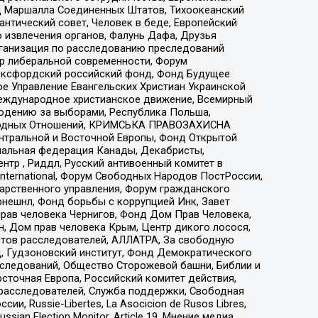
 Маршалла Соединенных Штатов, Тихоокеанский
нтический совет, Человек в беде, Европейский
 извлечения органов, Фалунь Дафа, Друзья
рганизация по расследованию преследований
тр либеральной современности, Форум
 Оксфордский российский фонд, Фонд Будущее
е Управление Евангельских Христиан Украинской
еждународное христианское движение, Всемирный
людению за выборами, Республика Польша,
народных Отношений, КРИМСЬКА ПРАВОЗАХИСНА
ы Центральной и Восточной Европы, Фонд Открытой
иональная федерация Канады, Декабристы,
тр , Риддл, Русский антивоенный комитет в
nternational, Форум Свободных Народов ПостРоссии,
дарственного управления, Форум гражданского
рнешнл, Фонд борьбы с коррупцией Инк, Завет
прав человека Чернигов, Фонд Дом Прав Человека,
н, Дом прав человека Крым, Центр дикого лосося,
стов расследователей, АЛЛАТРА, За свободную
д, Гудзоновский институт, Фонд Демократического
сследований, Общество Сторожевой башни, Библии и
сточная Европа, Российский комитет действия,
-расследователей, Служба поддержки, Свободная
 Russie-Libertes, La Asocicion de Rusos Libres,
an Election Monitor, Article 19, Мнение медиа,