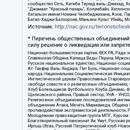
сообщество Сеть, Катиба Таухид валь-Джихад, Хай
“Джамаат “Красный пахарь”, Колумбайн, Хатлонск
батальон имени Номана Челебиджихана, Азов, Па
Батал-Хаджи Белхороев, Маньяки Культ Убийц, М
Источник:
http://nac.gov.ru/terroristichesk
* Перечень общественных объединений 
силу решение о ликвидации или запрете
Национал-большевистская партия, ВЕК РА, Рада 
Славянская Община Капища Веды Перуна, Мужская
Русское национальное единство, Национал-социа
Ат-Такфир Валь-Хиджра, Пит Буль, Национал-соц
народа, Национальная Социалистическая Инициат
Инглистической церкви Православных Староверов
свободе совести и о религиозных объединениях,
Клуб Болельщиков Футбольного Клуба Динамо, Фа
Щелковского района, Правый сектор, УНА - УНСО, У
Религиозное объединение последователей инглии
объединение Атака, Мечеть Мирмамеда, Община К
противодействии экстремистской деятельности, 
Молодежная правозащитная группа МПГ, Курсом П
Благотворительный пансионат Ак Умут, Русская ре
Иртыш Ultras, Русский Патриотический клуб-Нов