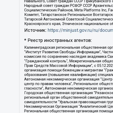
Навального, Совет граждан СССР Прикубанского 
Народный совет граждан РСФСР СССР Архангельск
Социалистических Районов, Meta Platforms Inc, 
Комитет, Татарстанское Региональное Всетатар
Татарской Автономной Советской Социалистическ
Красноярского края, Этническое национальное о
Источник:
https://minjust.gov.ru/ru/doc
* Реестр иностранных агентов:
Калининградская региональная общественная организация "Экозащита!-Женсовет", Фонд содействия защите прав и свобод граждан "Общественный вердикт", Фонд "Институт Развития Свободы Информации", Частное учреждение "Информационное агентство МЕМО. РУ", Региональная общественная организация "Общественная комиссия по сохранению наследия академика Сахарова", Фонд поддержки свободы прессы, Санкт-Петербургская общественная правозащитная организация "Гражданский контроль", Межрегиональная общественная организация "Информационно-просветительский центр "Мемориал", Региональный Фонд "Центр Защиты Прав Средств Массовой Информации", с 05.12.2023 Фонд "Центр Защиты Прав Средств массовой информации", Региональная общественная благотворительная организация помощи беженцам и мигрантам "Гражданское содействие", Негосударственное образовательное учреждение дополнительного профессионального образования (повышение квалификации) специалистов "АКАДЕМИЯ ПО ПРАВАМ ЧЕЛОВЕКА", Свердловская региональная общественная организация "Сутяжник", Автономная некоммерческая организация "Центр независимых социологических исследований", Союз общественных объединений "Российский исследовательский центр по правам человека", Региональное общественное учреждение научно-информационный центр "МЕМОРИАЛ", Некоммерческая организация "Фонд защиты гласности", Автономная некоммерческая организация "Институт прав человека", Городская общественная организация "Екатеринбургское общество "МЕМОРИАЛ", Городская общественная организация "Рязанское историко-просветительское и правозащитное общество "Мемориал" (Рязанский Мемориал), Челябинский региональный орган общественной самодеятельности – женское общественное объединение "Женщины Евразии", Челябинский региональный орган общественной самодеятельности "Уральская правозащитная группа", Фонд содействия защите здоровья и социальной справедливости имени Андрея Рылькова, Автономная Некоммерческая Организация "Аналитический Центр Юрия Левады", Автономная некоммерческая организация социальной поддержки населения "Проект Апрель", Региональная общественная организация помощи женщинам и детям, находящимся в кризисной ситуации "Информационно-методический центр "Анна", Фонд содействия развитию массовых коммуникаций и правовому просвещению "Так-так-Так", Фонд содействия устойчивому развитию "Серебряная тайга", Свердловский региональный общественный фонд социальных проектов "Новое время", "Idel.Реалии", Кавказ.Реалии, Крым.Реалии, Телеканал Настоящее Время, Татаро-башкирская служба Радио Свобода (Azatliq Radiosi), Радио Свободная Европа/Радио Свобода (PCE/PC), "Сибирь.Реалии", "Фактограф", Благотворительный фонд помощи осужденным и их семьям, Автономная некоммерческая организация "Институт глобализации и социальных движений", Фонд "В защиту прав заключенных", Частное учреждение "Центр поддержки и содействия развитию средств массовой информации", Пензенский региональный общественный благотворительный фонд "Гражданский союз", "Север.Реалии", Некоммерческая организация Фонд "Правовая инициатива", 