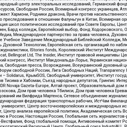
родный центр электоральных исследований, Германский фонд
рсов, Свободная Россия, Всемирный конгресс украинцев, Атла
ект Хармони, Родники дракона, Врачи против насильственного
ию преследования в отношении Фалуньгун в Китае, Всемирная о
ация школ политических исследований при Совете Европы, Цен
мен, Бард колледж, Европейский выбор, Фонд Ходорковского,
едиа, Международное партнерство за права человека, Духовно
ое Учебное Заведение Международный Библейский Колледж, М
ь Духовной Технологии, Европейская сеть организаций по наб
урналистики, IStories fonds, Королевский Институт Между
gcat, Bellingcat Ltd, The Insider, Институт правовой инициатив
инский конгресс, Институт Макдональда-Лорье, Украинская нац
, Свободная пресса, Возрождение, Всеукраинский духовный цен
орум свободной России, Лига Свободных Наций, Transparеncy I
– Solidarus, КрымSOS, Свободный университет, Институт госу
в Тисима и Хабомаи, Съезд народных депутатов, Гринпис Инте
DR Novaja Gazeta-Europe, Алтай проект, Образовательный дом 
зскова, Дом прав человека Тбилиси, Дом прав человека Ерева
едований им Вилфрида Мартенса, Сетевое объединение журнали
Международная федерация транспортных рабочих, ИстЧам Финлан
й университет, Центр восточноевропейских и международных и
, Центр анализа европейской политики, Академическая сеть Во
ю в России, Настоящая Россия, Глобальная сеть журналистов
естфалия, Фонд глобальной помощи, Антивоенный комитет России,
татарский Ресурсный Центр, Глобальный союз IndustriALL, Russi