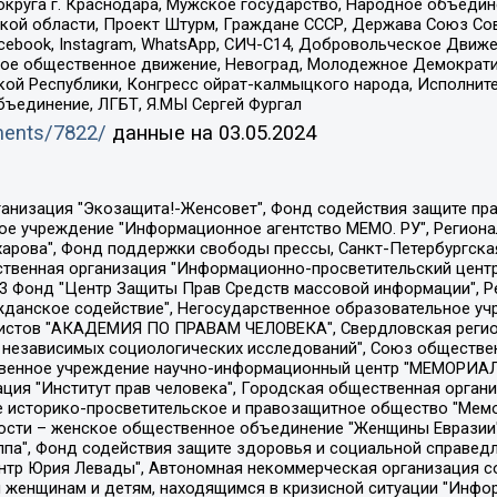
округа г. Краснодара, Мужское государство, Народное объедин
ой области, Проект Штурм, Граждане СССР, Держава Союз Сов
Facebook, Instagram, WhatsApp, СИЧ-С14, Добровольческое Движ
ское общественное движение, Невоград, Молодежное Демократ
ой Республики, Конгресс ойрат-калмыцкого народа, Исполнит
бъединение, ЛГБТ, Я.МЫ Сергей Фургал
uments/7822/
данные на
03.05.2024
Общество с ограниченной ответственностью "Радио Свободная Европа/Радио Свобода", Чешское информационное агентство "MEDIUM-ORIENT", Красноярская региональная общественная организация "Мы против СПИДа", Камалягин Денис Николаевич, Маркелов Сергей Евгеньевич, Пономарев Лев Александрович, Савицкая Людмила Алексеевна, Автономная некоммерческая организация "Центр по работе с проблемой насилия "НАСИЛИЮ.НЕТ", Межрегиональный профессиональный союз работников здравоохранения "Альянс врачей", Юридическое лицо, зарегистрированное в Латвийской Республике, SIA "Medusa Project" (регистрационный номер 40103797863, дата регистрации 10.06.2014), Некоммерческая организация "Фонд по борьбе с коррупцией", Автономная некоммерческая организация "Институт права и публичной политики", Баданин Роман Сергеевич, Гликин Максим Александрович, Железнова Мария Михайловна, Лукьянова Юлия Сергеевна, Маетная Елизавета Витальевна, Маняхин Петр Борисович, Чуракова Ольга Владимировна, Ярош Юлия Петровна, Юридическое лицо "The Insider SIA", зарегистрированное в Риге, Латвийская Республика (дата регистрации 26.06.2015), являющееся администратором доменного имени интернет-издания "The Insider SIA", https://theins.ru, Постернак Алексей Евгеньевич, Рубин Михаил Аркадьевич, Анин Роман Александрович, Юридическое лицо Istories fonds, зарегистрированное в Латвийской Республике (регистрационный номер 50008295751, дата регистрации 24.02.2020), Великовский Дмитрий Александрович, Долинина Ирина Николаевна, Мароховская Алеся Алексеевна, Шлейнов Роман Юрьевич, Шмагун Олеся Валентиновна, Общество с ограниченной ответственностью "Альтаир 2021", Общество с ограниченной ответственностью "Вега 2021", Общество с ограниченной ответственностью "Главный редактор 2021", Общество с ограниченной ответственностью "Ромашки монолит", Важенков Артем Валерьевич, Ивановская областная общественная организация "Центр гендерных исследований", Гурман Юрий Альбертович, Медиапроект "ОВД-Инфо", Егоров Владимир Владимирович, Жилинский Владимир Александрович, Общество с ограниченной ответственностью "ЗП", Иванова София Юрьевна, Карезина Инна Павловна, Кильтау Екатерина Викторовна, Петров Алексей Викторович, Пискунов Сергей Евгеньевич, Смирнов Сергей Сергеевич, Тихонов Михаил Сергеевич, Общество с ограниченной ответственностью "ЖУРНАЛИСТ-ИНОСТРАННЫЙ АГЕНТ", Арапова Галина Юрьевна, Вольтская Татьяна Анатольевна, Американская компания "Mason G.E.S. Anonymous Foundation" (США), являющаяся владельцем интернет-издания https://mnews.world/, Компания "Stichting Bellingcat", зарегистрированная в Нидерландах (дата регистрации 11.07.2018), Захаров Андрей Вячеславович, Клепиковская Екатерина Дмитриевна, Общество с ограниченной ответственностью "МЕМО", Перл Роман Александрович, Симонов Евгений Алексеевич, Соловьева Елена Анатольевна, Сотников Даниил Владимирович, Сурначева Елизавета Дмитриевна, Автономная некоммерческая организация по защите прав человека и информированию населения "Якутия – Наше Мнение", Общество с ограниченной ответственностью "Москоу диджитал медиа", с 26.01.2023 Общество с ограниченной ответственностью "Чайка Белые сады", Ветошкина Валерия Валерьевна, Заговора Максим Александрович, Межрегиональное общественное движение "Российская ЛГБТ - сеть", Оленичев Максим Владимирович, Павлов Иван Юрьевич, Скворцова Елена Сергеевна, Общество с ограниченной ответственностью "Как бы инагент", Кочетков Игорь Викторович, Общество с ограниченной ответственностью "Честные выборы", Еланчик Олег Александрович, Общество с ограниченной ответственностью "Нобелевский призыв", Гималова Регина Эмилевна, Григорьев Андрей Валерьевич, Григорьева Алина Александровна, Ассоциация по содействию защите прав призывников, альтернативнослужащих и военнослужащих "Правозащитная группа "Гражданин.Армия.Право", Хисамова Регина Фаритовна, Автономная некоммерческая организация по реализа