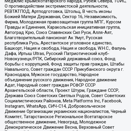
Меджлис крымскотатарского народа, Рубеж Севера, ТОЙС,
О противодействии экстремистской деятельности,
РЕВТАТПОД, Артподготовка, Штольц, В честь иконы
Божией Матери Державная, Сектор 16, Независимость,
Фирма, Молодежная правозащитная группа МПГ, Курсом
Правды и Единения, Каракольская инициативная группа,
Автоград Крю, Союз Славянских Сил Руси, Алля-Аят,
Благотворительный пансионат Ак Умут, Русская
республика Русь, Арестантское уголовное единство,
Башкорт, Нация и свобода, Нация и свобода, W.H.С., Фалунь
Дафа, Иртыш Ultras, Русский Патриотический клуб-
Новокузнецк/РПК, Сибирский державный союз, Фонд
борьбы с коррупцией, Фонд защиты прав граждан, Штабы
Навального, Совет граждан СССР Прикубанского округа г.
Краснодара, Мужское государство, Народное
объединение русского движения, Народное движение
Адат, Народный совет граждан РСФСР СССР
Архангельской области, Проект Штурм, Граждане СССР,
Держава Союз Советских Светлых Родов, Совет Советских
Социалистических Районов, Meta Platforms Inc, Facebook,
Instagram, WhatsApp, СИЧ-С14, Добровольческое
Движение Организации украинских националистов, Черный
Комитет, Татарстанское Региональное Всетатарское
общественное движение, Невоград, Молодежное
Демократическое Движение Весна, Верховный Совет