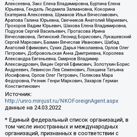
Алексеевна, Закс Елена Владимировна, Буртина Елена
Юрьевна, Гендель Людмила Залмановна, Кокорина
Екатерина Алексеевна, Шуманов Илья Вячеславович,
Арапова Галина Юрьевна, Свечников Анатолий Мариевич,
Прохоров Вадим Юрьевич, Шахова Елена Владимировна,
Подузов Сергей Васильевич, Протасова Ирина
Вячеславовна, Литинский Леонид Борисович, Лукашевский
Сергей Маркович, Бахмин Вячеслав Иванович, Шабад
Анатолий Ефимович, Сухих Дарья Николаевна, Орлов Олег
Петрович, Добровольская Анна Дмитриевна, Королева
Александра Евгеньевна, Смирнов Владимир
Александрович, Вицин Сергей Ефимович, Золотухин Борис
Андреевич, Левинсон Лев Семенович, Локшина Татьяна
Иосифовна, Орлов Олег Петрович, Полякова Мара
Федоровна, Резник Генри Маркович, Захаров Герман
Константинович
Источник:
http://unro.minjust.ru/NKOForeignAgent.aspx
данные на
24.03.2022
* Единый федеральный список организаций, в
том числе иностранных и международных
организаций, признанных в соответствии с