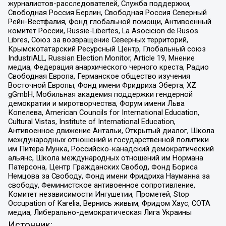
журналистов-расследователей, Служба поддержки,
Свободная Россия Берлин, Свободная Россия Северный
Рейн-Вестфалия, Фонд глобальной помощи, Антивоенный
комитет России, Russie-Libertes, La Asocicion de Rusos
Libres, Союз за возвращение Северных территорий,
Крымскотатарский Ресурсный Центр, Глобальный союз
IndustriALL, Russian Election Monitor, Article 19, Мнение
медиа, Федерация анархического черного креста, Радио
Свободная Европа, Германское общество изучения
Восточной Европы, Фонд имени Фридриха Эберта, XZ
gGmbH, Мобильная академия поддержки гендерной
демократии и миротворчества, Форум имени Льва
Копелева, American Councils for International Education,
Cultural Vistas, Institute of International Education,
Антивоенное движение Антальи, Открытый диалог, Школа
международных отношений и государственной политики
им Питера Мунка, Российско-канадский демократический
альянс, Школа международных отношений им Нормана
Патерсона, Центр Гражданских Свобод, Фонд Бориса
Немцова за Свободу, Фонд имени Фридриха Науманна за
свободу, Феминистское антивоенное сопротивление,
Комитет независимости Ингушетии, Прометей, Stop
Occupation of Karelia, Вернись живым, Фридом Хаус, СОТА
медиа, Либерально-демократическая Лига Украины
Источник: