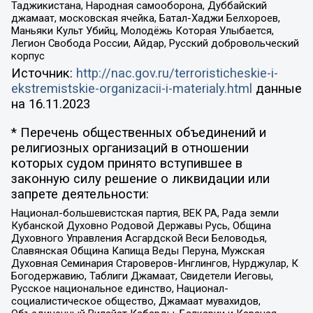
Таджикистана, Народная самооборона, Дуббайский
джамаат, московская ячейка, Батал-Хаджи Белхороев,
Маньяки Культ Убийц, Молодёжь Которая Улыбается,
Легион Свобода России, Айдар, Русский добровольческий
корпус
Источник:
http://nac.gov.ru/terroristicheskie-i-
ekstremistskie-organizacii-i-materialy.html
данные
на
16.11.2023
* Перечень общественных объединений и
религиозных организаций в отношении
которых судом принято вступившее в
законную силу решение о ликвидации или
запрете деятельности:
Национал-большевистская партия, ВЕК РА, Рада земли
Кубанской Духовно Родовой Державы Русь, Община
Духовного Управления Асгардской Веси Беловодья,
Славянская Община Капища Веды Перуна, Мужская
Духовная Семинария Староверов-Инглингов, Нурджулар, К
Богодержавию, Таблиги Джамаат, Свидетели Иеговы,
Русское национальное единство, Национал-
социалистическое общество, Джамаат мувахидов,