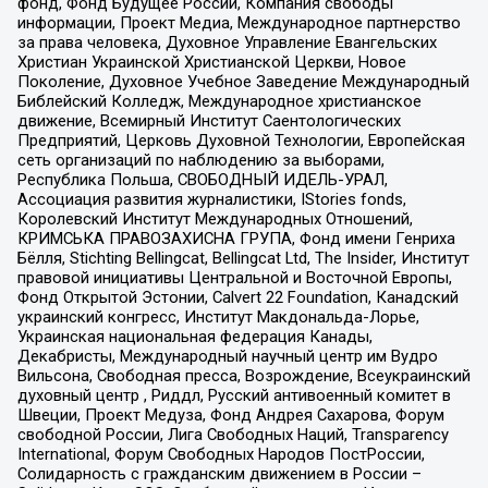
фонд, Фонд Будущее России, Компания свободы
информации, Проект Медиа, Международное партнерство
за права человека, Духовное Управление Евангельских
Христиан Украинской Христианской Церкви, Новое
Поколение, Духовное Учебное Заведение Международный
Библейский Колледж, Международное христианское
движение, Всемирный Институт Саентологических
Предприятий, Церковь Духовной Технологии, Европейская
сеть организаций по наблюдению за выборами,
Республика Польша, СВОБОДНЫЙ ИДЕЛЬ-УРАЛ,
Ассоциация развития журналистики, IStories fonds,
Королевский Институт Международных Отношений,
КРИМСЬКА ПРАВОЗАХИСНА ГРУПА, Фонд имени Генриха
Бёлля, Stichting Bellingcat, Bellingcat Ltd, The Insider, Институт
правовой инициативы Центральной и Восточной Европы,
Фонд Открытой Эстонии, Calvert 22 Foundation, Канадский
украинский конгресс, Институт Макдональда-Лорье,
Украинская национальная федерация Канады,
Декабристы, Международный научный центр им Вудро
Вильсона, Свободная пресса, Возрождение, Всеукраинский
духовный центр , Риддл, Русский антивоенный комитет в
Швеции, Проект Медуза, Фонд Андрея Сахарова, Форум
свободной России, Лига Свободных Наций, Transparеncy
International, Форум Свободных Народов ПостРоссии,
Солидарность с гражданским движением в России –