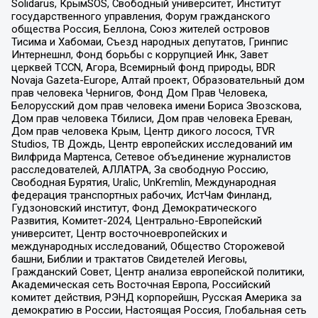
Solidarus, КрымSOS, Свободный университет, Институт
государственного управления, Форум гражданского
общества Россия, Беллона, Союз жителей островов
Тисима и Хабомаи, Съезд народных депутатов, Гринпис
Интернешнл, Фонд борьбы с коррупцией Инк, Завет
церквей TCCN, Агора, Всемирный фонд природы, BDR
Novaja Gazeta-Europe, Алтай проект, Образовательный дом
прав человека Чернигов, Фонд Дом Прав Человека,
Белорусский дом прав человека имени Бориса Звозскова,
Дом прав человека Тбилиси, Дом прав человека Ереван,
Дом прав человека Крым, Центр дикого лосося, TVR
Studios, ТВ Дождь, Центр европейских исследований им
Вилфрида Мартенса, Сетевое объединение журналистов
расследователей, АЛЛАТРА, За свободную Россию,
Свободная Бурятия, Uralic, UnKremlin, Международная
федерация транспортных рабочих, ИстЧам Финланд,
Гудзоновский институт, Фонд Демократического
Развития, Комитет-2024, Центрально-Европейский
университет, Центр восточноевропейских и
международных исследований, Общество Сторожевой
башни, Библии и трактатов Свидетелей Иеговы,
Гражданский Совет, Центр анализа европейской политики,
Академическая сеть Восточная Европа, Российский
комитет действия, РЭНД корпорейшн, Русская Америка за
демократию в России, Настоящая Россия, Глобальная сеть