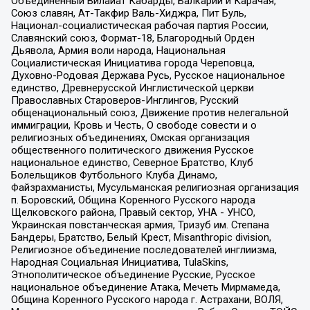
Объединенный Вилайат Кабарды, Балкарии и Карачая,
Союз славян, Ат-Такфир Валь-Хиджра, Пит Буль,
Национал-социалистическая рабочая партия России,
Славянский союз, Формат-18, Благородный Орден
Дьявола, Армия воли народа, Национальная
Социалистическая Инициатива города Череповца,
Духовно-Родовая Держава Русь, Русское национальное
единство, Древнерусской Инглистической церкви
Православных Староверов-Инглингов, Русский
общенациональный союз, Движение против нелегальной
иммиграции, Кровь и Честь, О свободе совести и о
религиозных объединениях, Омская организация
общественного политического движения Русское
национальное единство, Северное Братство, Клуб
Болельщиков Футбольного Клуба Динамо,
Файзрахманисты, Мусульманская религиозная организация
п. Боровский, Община Коренного Русского народа
Щелковского района, Правый сектор, УНА - УНСО,
Украинская повстанческая армия, Тризуб им. Степана
Бандеры, Братство, Белый Крест, Misanthropic division,
Религиозное объединение последователей инглиизма,
Народная Социальная Инициатива, TulaSkins,
Этнополитическое объединение Русские, Русское
национальное объединение Атака, Мечеть Мирмамеда,
Община Коренного Русского народа г. Астрахани, ВОЛЯ,