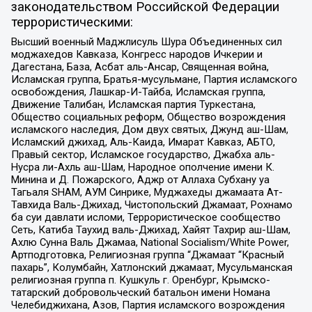
законодательством Российской Федерации
террористическими:
Высший военный Маджлисуль Шура Объединенных сил
моджахедов Кавказа, Конгресс народов Ичкерии и
Дагестана, База, Асбат аль-Ансар, Священная война,
Исламская группа, Братья-мусульмане, Партия исламского
освобождения, Лашкар-И-Тайба, Исламская группа,
Движение Талибан, Исламская партия Туркестана,
Общество социальных реформ, Общество возрождения
исламского наследия, Дом двух святых, Джунд аш-Шам,
Исламский джихад, Аль-Каида, Имарат Кавказ, АБТО,
Правый сектор, Исламское государство, Джабха аль-
Нусра ли-Ахль аш-Шам, Народное ополчение имени К.
Минина и Д. Пожарского, Аджр от Аллаха Субхану уа
Тагьаля SHAM, АУМ Синрике, Муджахеды джамаата Ат-
Тавхида Валь-Джихад, Чистопольский Джамаат, Рохнамо
ба суи давлати исломи, Террористическое сообщество
Сеть, Катиба Таухид валь-Джихад, Хайят Тахрир аш-Шам,
Ахлю Сунна Валь Джамаа, National Socialism/White Power,
Артподготовка, Религиозная группа “Джамаат “Красный
пахарь”, Колумбайн, Хатлонский джамаат, Мусульманская
религиозная группа п. Кушкуль г. Оренбург, Крымско-
татарский добровольческий батальон имени Номана
Челебиджихана, Азов, Партия исламского возрождения