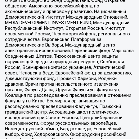
Открытое Общество Фонд Содействия, Фонд Открытое
общество, Американо-российский фонд по
экономическому и правовому развитию, Национальный
Демократический Институт Международных Отношений,
MEDIA DEVELOPMENT INVESTMENT FUND, Международный
Республиканский Институт, Открытая Россия, Институт
современной России, Черноморский фонд регионального
сотрудничества, Европейская Платформа за
Демократические Выборы, Международный центр
электоральных исследований, Германский фонд Маршалла
Соединенных Штатов, Тихоокеанский центр защиты
окружающей среды и природных ресурсов, Свободная
Россия, Всемирный конгресс украинцев, Атлантический
совет, Человек в беде, Европейский фонд за демократию,
Джеймстаунский фонд, Прожект Хармони, Родники
дракона, Врачи против насильственного извлечения
органов, Фалунь Дафа, Друзья Фалуньгун, Фалуньгун,
Коалиция по расследованию преследования в отношении
Фалуньгун в Китае, Всемирная организация по
расследованию преследований Фалуньгун, Пражский
гражданский центр, Ассоциация школ политических
исследований при Совете Европы, Центр либеральной
современности, Форум русскоязычных европейцев,
Немецко-русский обмен, Бард колледж, Европейский
выбор, Фонд Ходорковского, Оксфордский российский