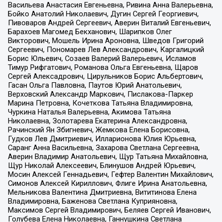
Васильева Анастасия Евгеньевна, Ривина Анна Валерьевна,
Бойко Анатолий Николаевич, Дугин Сергей Георгиевич,
Пивоваров Андрей Сергеевич, Аверин Виталий Евгеньевич,
Барахоев Магомед Бекханович, Шарипков Олег
Викторович, Мошель Ирина Ароновна, Шведов Григорий
Сергеевич, Пономарев Лев Александрович, Каргалицкий
Борис Юльевич, Созаев Валерий Валерьевич, Исламов
Тимур Рифгатович, Романова Ольга Евгеньевна, Щаров
Сергей Алексадрович, Цирульников Борис Альбертович,
Гасан Ольга Павловна, Паутов Юрий Анатольевич,
Верховский Александр Маркович, Пислакова-Паркер
Марина Петровна, Кочеткова Татьяна Владимировна,
Чуркина Наталья Валерьевна, Акимова Татьяна
Николаевна, Золотарева Екатерина Александровна,
Рачинский Ян Збигневич, Жемкова Елена Борисовна,
Гудков Лев Дмитриевич, Илларионова Юлия Юрьевна,
Саранг Анна Васильевна, Захарова Светлана Сергеевна,
Аверин Владимир Анатольевич, Щур Татьяна Михайловна,
Щур Николай Алексеевич, Блинушов Андрей Юрьевич,
Мосин Алексей Геннадьевич, Гефтер Валентин Михайлович,
Симонов Алексей Кириллович, Флиге Ирина Анатольевна,
Мельникова Валентина Дмитриевна, Вититинова Елена
Владимировна, Баженова Светлана Куприяновна,
Максимов Сергей Владимирович, Беляев Сергей Иванович,
Голубева Елена Николаевна, Ганнушкина Светлана