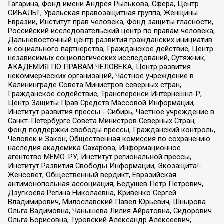
Гагарина, Фонд имени Андрея Рылькова, Сфера, Центр
СИБАЛЬТ, Уральская правозащитная группа, Женщины
Евразии, Институт прав человека, Фонд защиты гласности,
Российский исследовательский центр по правам человека,
Дальневосточный центр развития гражданских инициатив
и социального партнерства, Гражданское действие, Центр
независимых социологических исследований, Сутяжник,
АКАДЕМИЯ ПО ПРАВАМ ЧЕЛОВЕКА, Центр развития
некоммерческих организаций, Частное учреждение в
Калининграде Совета Министров северных стран,
Гражданское содействие, Трансперенси Интернешнл-Р,
Центр Защиты Прав Средств Массовой Информации,
Институт развития прессы - Сибирь, Частное учреждение в
Санкт-Петербурге Совета Министров Северных Стран,
Фонд поддержки свободы прессы, Гражданский контроль,
Человек и Закон, Общественная комиссия по сохранению
наследия академика Сахарова, Информационное
агентство МЕМО. РУ, Институт региональной прессы,
Институт Развития Свободы Информации, Экозащита!-
Женсовет, Общественный вердикт, Евразийская
антимонопольная ассоциация, Бедушев Петр Петрович,
Дзугкоева Регина Николаевна, Кривенко Сергей
Владимирович, Милославский Павел Юрьевич, Шнырова
Ольга Вадимовна, Чанышева Лилия Айратовна, Сидорович
Ольга Борисовна, Туровский Александр Алексеевич,