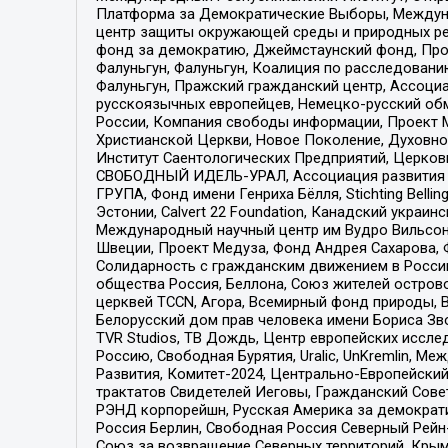
Платформа за Демократические Выборы, Междуна
центр защиты окружающей среды и природных ресу
фонд за демократию, Джеймстаунский фонд, Прож
Фалуньгун, Фалуньгун, Коалиция по расследован
Фалуньгун, Пражский гражданский центр, Ассоци
русскоязычных европейцев, Немецко-русский об
России, Компания свободы информации, Проект М
Христианской Церкви, Новое Поколение, Духовн
Институт Саентологических Предприятий, Церков
СВОБОДНЫЙ ИДЕЛЬ-УРАЛ, Ассоциация развития ж
ГРУПА, Фонд имени Генриха Бёлля, Stichting Bellin
Эстонии, Calvert 22 Foundation, Канадский укра
Международный научный центр им Вудро Вильсона
Швеции, Проект Медуза, Фонд Андрея Сахарова, Ф
Солидарность с гражданским движением в России 
общества Россия, Беллона, Союз жителей острово
церквей TCCN, Агора, Всемирный фонд природы, B
Белорусский дом прав человека имени Бориса Зво
TVR Studios, ТВ Дождь, Центр европейских иссл
Россию, Свободная Бурятия, Uralic, UnKremlin, 
Развития, Комитет-2024, Центрально-Европейски
трактатов Свидетелей Иеговы, Гражданский Совет
РЭНД корпорейшн, Русская Америка за демократи
Россия Берлин, Свободная Россия Северный Рейн-В
Союз за возвращение Северных территорий, Крымско