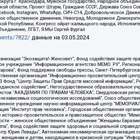
округа г. Краснодара, Мужское государство, Народное объедин
ой области, Проект Штурм, Граждане СССР, Держава Союз Сов
Facebook, Instagram, WhatsApp, СИЧ-С14, Добровольческое Движ
ское общественное движение, Невоград, Молодежное Демократ
ой Республики, Конгресс ойрат-калмыцкого народа, Исполнит
бъединение, ЛГБТ, Я.МЫ Сергей Фургал
uments/7822/
данные на
03.05.2024
Общество с ограниченной ответственностью "Радио Свободная Европа/Радио Свобода", Чешское информационное агентство "MEDIUM-ORIENT", Красноярская региональная общественная организация "Мы против СПИДа", Камалягин Денис Николаевич, Маркелов Сергей Евгеньевич, Пономарев Лев Александрович, Савицкая Людмила Алексеевна, Автономная некоммерческая организация "Центр по работе с проблемой насилия "НАСИЛИЮ.НЕТ", Межрегиональный профессиональный союз работников здравоохранения "Альянс врачей", Юридическое лицо, зарегистрированное в Латвийской Республике, SIA "Medusa Project" (регистрационный номер 40103797863, дата регистрации 10.06.2014), Некоммерческая организация "Фонд по борьбе с коррупцией", Автономная некоммерческая организация "Институт права и публичной политики", Баданин Роман Сергеевич, Гликин Максим Александрович, Железнова Мария Михайловна, Лукьянова Юлия Сергеевна, Маетная Елизавета Витальевна, Маняхин Петр Борисович, Чуракова Ольга Владимировна, Ярош Юлия Петровна, Юридическое лицо "The Insider SIA", зарегистрированное в Риге, Латвийская Республика (дата регистрации 26.06.2015), являющееся администратором доменного имени интернет-издания "The Insider SIA", https://theins.ru, Постернак Алексей Евгеньевич, Рубин Михаил Аркадьевич, Анин Роман Александрович, Юридическое лицо Istories fonds, зарегистрированное в Латвийской Республике (регистрационный номер 50008295751, дата регистрации 24.02.2020), Великовский Дмитрий Александрович, Долинина Ирина Николаевна, Мароховская Алеся Алексеевна, Шлейнов Роман Юрьевич, Шмагун Олеся Валентиновна, Общество с ограниченной ответственностью "Альтаир 2021", Общество с ограниченной ответственностью "Вега 2021", Общество с ограниченной ответственностью "Главный редактор 2021", Общество с ограниченной ответственностью "Ромашки монолит", Важенков Артем Валерьевич, Ивановская областная общественная организация "Центр гендерных исследований", Гурман Юрий Альбертович, Медиапроект "ОВД-Инфо", Егоров Владимир Владимирович, Жилинский Владимир Александрович, Общество с ограниченной ответственностью "ЗП", Иванова София Юрьевна, Карезина Инна Павловна, Кильтау Екатерина Викторовна, Петров Алексей Викторович, Пискунов Сергей Евгеньевич, Смирнов Сергей Сергеевич, Тихонов Михаил Сергеевич, Общество с ограниченной ответственностью "ЖУРНАЛИСТ-ИНОСТРАННЫЙ АГЕНТ", Арапова Галина Юрьевна, Вольтская Татьяна Анатольевна, Американская компания "Mason G.E.S. Anonymous Foundation" (США), являющаяся владельцем интернет-издания https://mnews.world/, Компания "Stichting Bellingcat", зарегистрированная в Нидерландах (дата регистрации 11.07.2018), Захаров Андрей Вячеславович, Клепиковская Екатерина Дмитриевна, Общество с ограниченной ответственностью "МЕМО", Перл Роман Александрович, Симонов Евгений Алексеевич, Соловьева Елена Анатольевна, Сотников Даниил Владимирович, Сурначева Елизавета Дмитриевна, Автономная некоммерческая организация по защите прав человека и информированию населения "Якутия – Наше Мнение", Общество с ограниченной ответственностью "Москоу диджитал медиа", с 26.01.2023 Общество с ограниченной ответственностью "Чайка Белые сады", Ветошкина Валерия Валерьевна, Заговора Максим Александрович, Межрегиональное общественное движение "Российская ЛГБТ - сеть", Оленичев Максим Владимирович, Павлов Иван Юрьевич, Скворцова Елена Сергеевна, Общество с ограниченной ответственностью "Как бы инагент", Кочетков Игорь Викторович, Общество с ограниченной ответственностью "Честные выборы", Еланчик Олег Александрович, Общество с ограниченной ответственностью "Нобелевский призыв", Гималова Регина Эмилевна, Григорьев Андрей Валерьевич, Григорьева Алина Александровна, Ассоциация по содействию защите прав призывников, альтернативнослужащих и военнослужащих "Правозащитная группа "Гражданин.Армия.Право", Хисамова Регина Фаритовна, Автономная некоммерческая организация по реализа