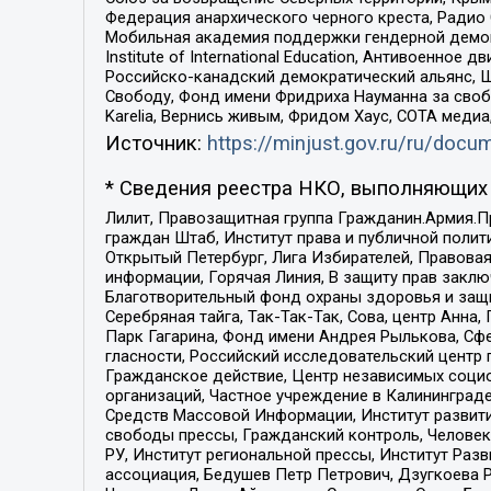
Федерация анархического черного креста, Радио
Мобильная академия поддержки гендерной демократи
Institute of International Education, Антивоенн
Российско-канадский демократический альянс, 
Свободу, Фонд имени Фридриха Науманна за свобо
Karelia, Вернись живым, Фридом Хаус, СОТА меди
Источник:
https://minjust.gov.ru/ru/doc
* Сведения реестра НКО, выполняющих 
Лилит, Правозащитная группа Гражданин.Армия.П
граждан Штаб, Институт права и публичной поли
Открытый Петербург, Лига Избирателей, Правова
информации, Горячая Линия, В защиту прав закл
Благотворительный фонд охраны здоровья и защи
Серебряная тайга, Так-Так-Так, Сова, центр Анн
Парк Гагарина, Фонд имени Андрея Рылькова, Сф
гласности, Российский исследовательский центр 
Гражданское действие, Центр независимых соци
организаций, Частное учреждение в Калининград
Средств Массовой Информации, Институт развити
свободы прессы, Гражданский контроль, Человек
РУ, Институт региональной прессы, Институт Ра
ассоциация, Бедушев Петр Петрович, Дзугкоева 