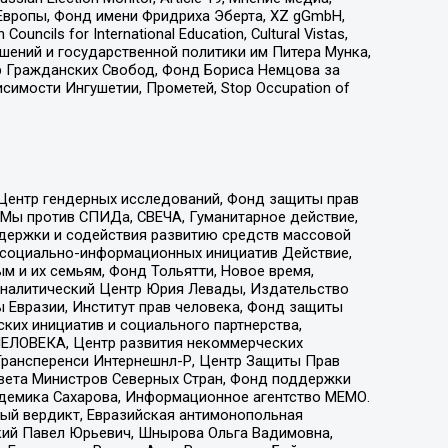
Европы, Фонд имени Фридриха Эберта, XZ gGmbH,
ls for International Education, Cultural Vistas,
ошений и государственной политики им Питера Мунка,
 Гражданских Свобод, Фонд Бориса Немцова за
имости Ингушетии, Прометей, Stop Occupation of
 Центр гендерных исследований, Фонд защиты прав
 Мы против СПИДа, СВЕЧА, Гуманитарное действие,
ддержки и содействия развитию средств массовой
р социально-информационных инициатив Действие,
 и их семьям, Фонд Тольятти, Новое время,
, Аналитический Центр Юрия Левады, Издательство
 Евразии, Институт прав человека, Фонд защиты
ких инициатив и социального партнерства,
ЕЛОВЕКА, Центр развития некоммерческих
 Трансперенси Интернешнл-Р, Центр Защиты Прав
овета Министров Северных Стран, Фонд поддержки
адемика Сахарова, Информационное агентство МЕМО.
ый вердикт, Евразийская антимонопольная
кий Павел Юрьевич, Шнырова Ольга Вадимовна,