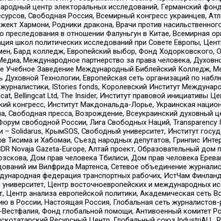
родный центр электоральных исследований, Германский фонд
рсов, Свободная Россия, Всемирный конгресс украинцев, Атла
ект Хармони, Родники дракона, Врачи против насильственного
ию преследования в отношении Фалуньгун в Китае, Всемирная о
ация школ политических исследований при Совете Европы, Цен
мен, Бард колледж, Европейский выбор, Фонд Ходорковского,
едиа, Международное партнерство за права человека, Духовно
ое Учебное Заведение Международный Библейский Колледж, М
ь Духовной Технологии, Европейская сеть организаций по наб
урналистики, IStories fonds, Королевский Институт Между
gcat, Bellingcat Ltd, The Insider, Институт правовой инициатив
инский конгресс, Институт Макдональда-Лорье, Украинская нац
, Свободная пресса, Возрождение, Всеукраинский духовный цен
орум свободной России, Лига Свободных Наций, Transparеncy I
– Solidarus, КрымSOS, Свободный университет, Институт госу
в Тисима и Хабомаи, Съезд народных депутатов, Гринпис Инте
DR Novaja Gazeta-Europe, Алтай проект, Образовательный дом 
зскова, Дом прав человека Тбилиси, Дом прав человека Ерева
едований им Вилфрида Мартенса, Сетевое объединение журнали
Международная федерация транспортных рабочих, ИстЧам Финлан
й университет, Центр восточноевропейских и международных и
, Центр анализа европейской политики, Академическая сеть Во
ю в России, Настоящая Россия, Глобальная сеть журналистов
естфалия, Фонд глобальной помощи, Антивоенный комитет России,
татарский Ресурсный Центр, Глобальный союз IndustriALL, Russi