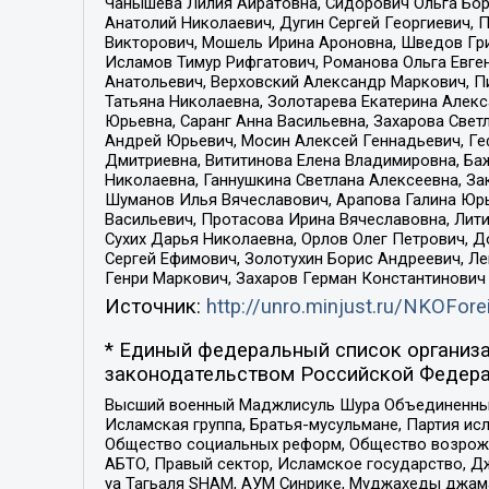
Чанышева Лилия Айратовна, Сидорович Ольга Бори
Анатолий Николаевич, Дугин Сергей Георгиевич, 
Викторович, Мошель Ирина Ароновна, Шведов Гри
Исламов Тимур Рифгатович, Романова Ольга Евге
Анатольевич, Верховский Александр Маркович, П
Татьяна Николаевна, Золотарева Екатерина Алек
Юрьевна, Саранг Анна Васильевна, Захарова Свет
Андрей Юрьевич, Мосин Алексей Геннадьевич, Ге
Дмитриевна, Вититинова Елена Владимировна, Ба
Николаевна, Ганнушкина Светлана Алексеевна, За
Шуманов Илья Вячеславович, Арапова Галина Юрь
Васильевич, Протасова Ирина Вячеславовна, Лит
Сухих Дарья Николаевна, Орлов Олег Петрович, 
Сергей Ефимович, Золотухин Борис Андреевич, Л
Генри Маркович, Захаров Герман Константинович
Источник:
http://unro.minjust.ru/NKOFore
* Единый федеральный список организа
законодательством Российской Федера
Высший военный Маджлисуль Шура Объединенных с
Исламская группа, Братья-мусульмане, Партия ис
Общество социальных реформ, Общество возрожд
АБТО, Правый сектор, Исламское государство, Д
уа Тагьаля SHAM, АУМ Синрике, Муджахеды джама