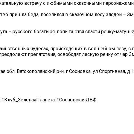
екательную встречу с любимыми сказочными персонажами
тво пришла беда, поселился в сказочном лесу злодей – З
га – русского богатыря, попытаются спасти речку-матушку
 таинственных чудесах, происходящих в волшебном лесу, 
преодолеют препятствия, освободят лесную речку от чар З
 обл, Вятскополянский р-н, г Сосновка, ул Спортивная, д 
 #Клуб_ЗелёнаяПланета #СосновскаяДБФ