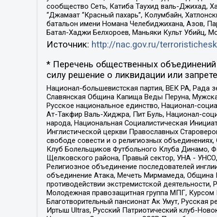
сообщество Сеть, Катиба Таухид валь-Джихад, Хай
“Джамаат “Красный пахарь”, Колумбайн, Хатлонск
батальон имени Номана Челебиджихана, Азов, Па
Батал-Хаджи Белхороев, Маньяки Культ Убийц, М
Источник:
http://nac.gov.ru/terroristichesk
* Перечень общественных объединений 
силу решение о ликвидации или запрете
Национал-большевистская партия, ВЕК РА, Рада 
Славянская Община Капища Веды Перуна, Мужская
Русское национальное единство, Национал-социа
Ат-Такфир Валь-Хиджра, Пит Буль, Национал-соц
народа, Национальная Социалистическая Инициат
Инглистической церкви Православных Староверов
свободе совести и о религиозных объединениях,
Клуб Болельщиков Футбольного Клуба Динамо, Фа
Щелковского района, Правый сектор, УНА - УНСО, У
Религиозное объединение последователей инглии
объединение Атака, Мечеть Мирмамеда, Община К
противодействии экстремистской деятельности, 
Молодежная правозащитная группа МПГ, Курсом П
Благотворительный пансионат Ак Умут, Русская ре
Иртыш Ultras, Русский Патриотический клуб-Нов