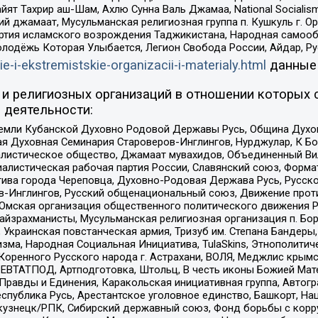
ят Тахрир аш-Шам, Ахлю Сунна Валь Джамаа, National Socialism
ий джамаат, Мусульманская религиозная группа п. Кушкуль г. 
ртия исламского возрождения Таджикистана, Народная самооб
олодёжь Которая Улыбается, Легион Свобода России, Айдар, Р
ie-i-ekstremistskie-organizacii-i-materialy.html
данные
и религиозных организаций в отношении которых 
 деятельности:
земли Кубанской Духовно Родовой Державы Русь, Община Духо
 Духовная Семинария Староверов-Инглингов, Нурджулар, К Бо
листическое общество, Джамаат мувахидов, Объединенный Вил
иалистическая рабочая партия России, Славянский союз, Форма
ива города Череповца, Духовно-Родовая Держава Русь, Русск
-Инглингов, Русский общенациональный союз, Движение против
 Омская организация общественного политического движения Р
йзрахманисты, Мусульманская религиозная организация п. Бо
краинская повстанческая армия, Тризуб им. Степана Бандеры, Бр
зма, Народная Социальная Инициатива, TulaSkins, Этнополитич
оренного Русского народа г. Астрахани, ВОЛЯ, Меджлис крымс
РЕВТАТПОД, Артподготовка, Штольц, В честь иконы Божией Мате
равды и Единения, Каракольская инициативная группа, Автогра
спублика Русь, Арестантское уголовное единство, Башкорт, Наци
окузнецк/РПК, Сибирский державный союз, Фонд борьбы с кор