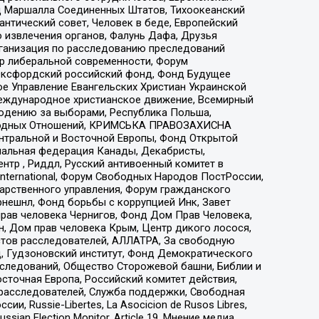
 Маршалла Соединенных Штатов, Тихоокеанский
нтический совет, Человек в беде, Европейский
 извлечения органов, Фалунь Дафа, Друзья
рганизация по расследованию преследований
тр либеральной современности, Форум
 Оксфордский российский фонд, Фонд Будущее
е Управление Евангельских Христиан Украинской
еждународное христианское движение, Всемирный
людению за выборами, Республика Польша,
народных Отношений, КРИМСЬКА ПРАВОЗАХИСНА
ы Центральной и Восточной Европы, Фонд Открытой
иональная федерация Канады, Декабристы,
тр , Риддл, Русский антивоенный комитет в
nternational, Форум Свободных Народов ПостРоссии,
дарственного управления, Форум гражданского
рнешнл, Фонд борьбы с коррупцией Инк, Завет
прав человека Чернигов, Фонд Дом Прав Человека,
н, Дом прав человека Крым, Центр дикого лосося,
стов расследователей, АЛЛАТРА, За свободную
д, Гудзоновский институт, Фонд Демократического
сследований, Общество Сторожевой башни, Библии и
сточная Европа, Российский комитет действия,
-расследователей, Служба поддержки, Свободная
 Russie-Libertes, La Asocicion de Rusos Libres,
an Election Monitor, Article 19, Мнение медиа,