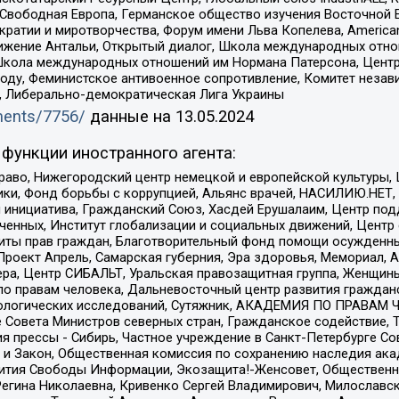
 Свободная Европа, Германское общество изучения Восточной 
и и миротворчества, Форум имени Льва Копелева, American Counci
ое движение Антальи, Открытый диалог, Школа международных отн
Школа международных отношений им Нормана Патерсона, Центр
ду, Феминистское антивоенное сопротивление, Комитет независ
а, Либерально-демократическая Лига Украины
uments/7756/
данные на
13.05.2024
функции иностранного агента:
раво, Нижегородский центр немецкой и европейской культуры,
тики, Фонд борьбы с коррупцией, Альянс врачей, НАСИЛИЮ.НЕТ,
я инициатива, Гражданский Союз, Хасдей Ерушалаим, Центр по
юченных, Институт глобализации и социальных движений, Цент
ты прав граждан, Благотворительный фонд помощи осужденным
а, Проект Апрель, Самарская губерния, Эра здоровья, Мемориал
ера, Центр СИБАЛЬТ, Уральская правозащитная группа, Женщины
по правам человека, Дальневосточный центр развития гражданс
ологических исследований, Сутяжник, АКАДЕМИЯ ПО ПРАВАМ Ч
е Совета Министров северных стран, Гражданское содействие,
я прессы - Сибирь, Частное учреждение в Санкт-Петербурге С
 и Закон, Общественная комиссия по сохранению наследия ак
звития Свободы Информации, Экозащита!-Женсовет, Общественн
Регина Николаевна, Кривенко Сергей Владимирович, Милославс