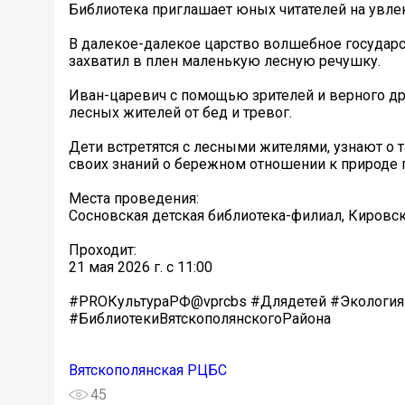
Библиотека приглашает юных читателей на увл
В далекое-далекое царство волшебное государс
захватил в плен маленькую лесную речушку.
Иван-царевич с помощью зрителей и верного дру
лесных жителей от бед и тревог.
Дети встретятся с лесными жителями, узнают о
своих знаний о бережном отношении к природе 
Места проведения:
Сосновская детская библиотека-филиал, Кировская
Проходит:
21 мая 2026 г. с 11:00
#PROКультураРФ@vprcbs #Длядетей #Экология
#БиблиотекиВятскополянскогоРайона
Вятскополянская РЦБС
45