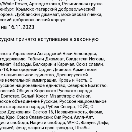
/White Power, Артподготовка, Религиозная группа
Оренбург, Крымско-татарский добровольческий
орона, Дуббайский джамаат, московская ячейка,
усский добровольческий корпус
 на
16.11.2023
судом принято вступившее в законную
вного Управления Асгардской Веси Беловодья,
годержавию, Таблиги Джамаат, Свидетели Иеговы,
айат Кабарды, Балкарии и Карачая, Союз славян,
т-18, Благородный Орден Дьявола, Армия воли
ое национальное единство, Древнерусской
 нелегальной иммиграции, Кровь и Честь, О
усское национальное единство, Северное Братство,
ровский, Община Коренного Русского народа
атство, Белый Крест, Misanthropic division,
еское объединение Русские, Русское национальное
котатарского народа, Рубеж Севера, ТОЙС, О
ри Державная, Сектор 16, Независимость, Фирма,
д Крю, Союз Славянских Сил Руси, Алля-Аят,
я и свобода, Нация и свобода, W.H.С., Фалунь Дафа,
рупцией, Фонд защиты прав граждан, Штабы