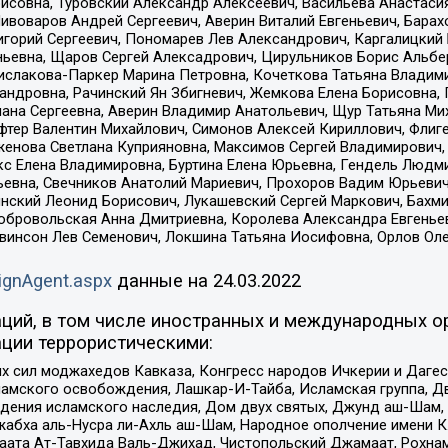
совна, Туровский Александр Алексеевич, Васильева Анастасия
Пивоваров Андрей Сергеевич, Аверин Виталий Евгеньевич, Бара
горий Сергеевич, Пономарев Лев Александрович, Каргалицкий 
ньевна, Щаров Сергей Алексадрович, Цирульников Борис Альбер
ислакова-Паркер Марина Петровна, Кочеткова Татьяна Владими
сандровна, Рачинский Ян Збигневич, Жемкова Елена Борисовна,
лана Сергеевна, Аверин Владимир Анатольевич, Щур Татьяна М
фтер Валентин Михайлович, Симонов Алексей Кириллович, Флиг
женова Светлана Куприяновна, Максимов Сергей Владимирович, 
кс Елена Владимировна, Буртина Елена Юрьевна, Гендель Людм
евна, Свечников Анатолий Мариевич, Прохоров Вадим Юрьевич
инский Леонид Борисович, Лукашевский Сергей Маркович, Бахм
Добровольская Анна Дмитриевна, Королева Александра Евгенье
евинсон Лев Семенович, Локшина Татьяна Иосифовна, Орлов Ол
ignAgent.aspx
данные на
24.03.2022
ций, в том числе иностранных и международных ор
ции террористическими:
ил моджахедов Кавказа, Конгресс народов Ичкерии и Дагеста
ламского освобождения, Лашкар-И-Тайба, Исламская группа, Дв
ения исламского наследия, Дом двух святых, Джунд аш-Шам, 
жабха аль-Нусра ли-Ахль аш-Шам, Народное ополчение имени К.
ата Ат-Тавхида Валь-Джихад, Чистопольский Джамаат, Рохнам