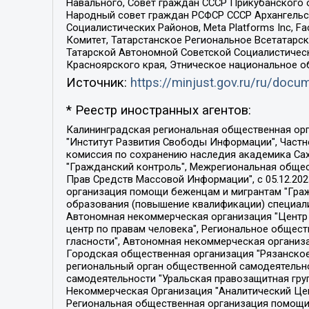
Навального, Совет граждан СССР Прикубанского 
Народный совет граждан РСФСР СССР Архангельск
Социалистических Районов, Meta Platforms Inc, 
Комитет, Татарстанское Региональное Всетатар
Татарской Автономной Советской Социалистическ
Красноярского края, Этническое национальное о
Источник:
https://minjust.gov.ru/ru/doc
* Реестр иностранных агентов:
Калининградская региональная общественная организация "Экозащита!-Женсовет", Фонд содействия защите прав и свобод граждан "Общественный вердикт", Фонд "Институт Развития Свободы Информации", Частное учреждение "Информационное агентство МЕМО. РУ", Региональная общественная организация "Общественная комиссия по сохранению наследия академика Сахарова", Фонд поддержки свободы прессы, Санкт-Петербургская общественная правозащитная организация "Гражданский контроль", Межрегиональная общественная организация "Информационно-просветительский центр "Мемориал", Региональный Фонд "Центр Защиты Прав Средств Массовой Информации", с 05.12.2023 Фонд "Центр Защиты Прав Средств массовой информации", Региональная общественная благотворительная организация помощи беженцам и мигрантам "Гражданское содействие", Негосударственное образовательное учреждение дополнительного профессионального образования (повышение квалификации) специалистов "АКАДЕМИЯ ПО ПРАВАМ ЧЕЛОВЕКА", Свердловская региональная общественная организация "Сутяжник", Автономная некоммерческая организация "Центр независимых социологических исследований", Союз общественных объединений "Российский исследовательский центр по правам человека", Региональное общественное учреждение научно-информационный центр "МЕМОРИАЛ", Некоммерческая организация "Фонд защиты гласности", Автономная некоммерческая организация "Институт прав человека", Городская общественная организация "Екатеринбургское общество "МЕМОРИАЛ", Городская общественная организация "Рязанское историко-просветительское и правозащитное общество "Мемориал" (Рязанский Мемориал), Челябинский региональный орган общественной самодеятельности – женское общественное объединение "Женщины Евразии", Челябинский региональный орган общественной самодеятельности "Уральская правозащитная группа", Фонд содействия защите здоровья и социальной справедливости имени Андрея Рылькова, Автономная Некоммерческая Организация "Аналитический Центр Юрия Левады", Автономная некоммерческая организация социальной поддержки населения "Проект Апрель", Региональная общественная организация помощи женщинам и детям, находящимся в кризисной ситуации "Информационно-методический центр "Анна", Фонд содействия развитию массовых коммуникаций и правовому просвещению "Так-так-Так", Фонд содействия устойчивому развитию "Серебряная тайга", Свердловский региональный общественный фонд социальных проектов "Новое время", "Idel.Реалии", Кавказ.Реалии, Крым.Реалии, Телеканал Настоящее Время, Татаро-башкирская служба Радио Свобода (Azatliq Radiosi), Радио Свободная Европа/Радио Свобода (PCE/PC), "Сибирь.Реалии", "Фактограф", Благотворительный фонд помощи осужденным и их семьям, Автономная некоммерческая организация "Институт глобализации и социальных движений", Фонд "В защиту прав заключенных", Частное учреждение "Центр поддержки и содействия развитию средств массовой информации", Пензенский региональный общественный благотворительный фонд "Гражданский союз", "Север.Реалии", Некоммерческая организация Фонд "Правовая инициатива", 