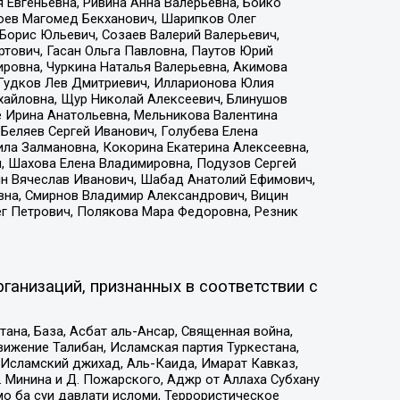
 Евгеньевна, Ривина Анна Валерьевна, Бойко
хоев Магомед Бекханович, Шарипков Олег
Борис Юльевич, Созаев Валерий Валерьевич,
тович, Гасан Ольга Павловна, Паутов Юрий
ровна, Чуркина Наталья Валерьевна, Акимова
 Гудков Лев Дмитриевич, Илларионова Юлия
ихайловна, Щур Николай Алексеевич, Блинушов
е Ирина Анатольевна, Мельникова Валентина
Беляев Сергей Иванович, Голубева Елена
ила Залмановна, Кокорина Екатерина Алексеевна,
, Шахова Елена Владимировна, Подузов Сергей
ин Вячеслав Иванович, Шабад Анатолий Ефимович,
вна, Смирнов Владимир Александрович, Вицин
ег Петрович, Полякова Мара Федоровна, Резник
ганизаций, признанных в соответствии с
на, База, Асбат аль-Ансар, Священная война,
ижение Талибан, Исламская партия Туркестана,
Исламский джихад, Аль-Каида, Имарат Кавказ,
 Минина и Д. Пожарского, Аджр от Аллаха Субхану
о ба суи давлати исломи, Террористическое