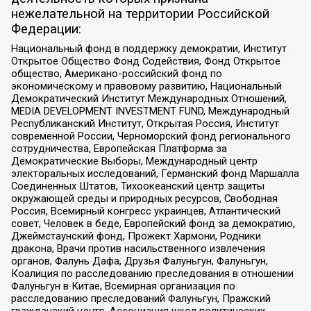
нежелательной на территории Российской
Федерации:
Национальный фонд в поддержку демократии, Институт
Открытое Общество Фонд Содействия, Фонд Открытое
общество, Американо-российский фонд по
экономическому и правовому развитию, Национальный
Демократический Институт Международных Отношений,
MEDIA DEVELOPMENT INVESTMENT FUND, Международный
Республиканский Институт, Открытая Россия, Институт
современной России, Черноморский фонд регионального
сотрудничества, Европейская Платформа за
Демократические Выборы, Международный центр
электоральных исследований, Германский фонд Маршалла
Соединенных Штатов, Тихоокеанский центр защиты
окружающей среды и природных ресурсов, Свободная
Россия, Всемирный конгресс украинцев, Атлантический
совет, Человек в беде, Европейский фонд за демократию,
Джеймстаунский фонд, Прожект Хармони, Родники
дракона, Врачи против насильственного извлечения
органов, Фалунь Дафа, Друзья Фалуньгун, Фалуньгун,
Коалиция по расследованию преследования в отношении
Фалуньгун в Китае, Всемирная организация по
расследованию преследований Фалуньгун, Пражский
гражданский центр, Ассоциация школ политических