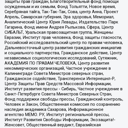
защиты прав граждан, Благотворительный фонд помощи
осужденным и их семьям, Фонд Тольятти, Новое время,
Серебряная тайга, Так-Так-Так, Сова, центр Анна, Проект
Апрель, Самарская губерния, Эра здоровья, Мемориал,
Аналитический Центр Юрия Левады, Издательство Парк
Гагарина, Фонд имени Андрея Рылькова, Сфера, Центр
СИБАЛЬТ, Уральская правозащитная группа, Женщины
Евразии, Институт прав человека, Фонд защиты гласности,
Российский исследовательский центр по правам человека,
Дальневосточный центр развития гражданских инициатив
и социального партнерства, Гражданское действие, Центр
независимых социологических исследований, Сутяжник,
АКАДЕМИЯ ПО ПРАВАМ ЧЕЛОВЕКА, Центр развития
некоммерческих организаций, Частное учреждение в
Калининграде Совета Министров северных стран,
Гражданское содействие, Трансперенси Интернешнл-Р,
Центр Защиты Прав Средств Массовой Информации,
Институт развития прессы - Сибирь, Частное учреждение в
Санкт-Петербурге Совета Министров Северных Стран,
Фонд поддержки свободы прессы, Гражданский контроль,
Человек и Закон, Общественная комиссия по сохранению
наследия академика Сахарова, Информационное
агентство МЕМО. РУ, Институт региональной прессы,
Институт Развития Свободы Информации, Экозащита!-
Женсовет, Общественный вердикт, Евразийская