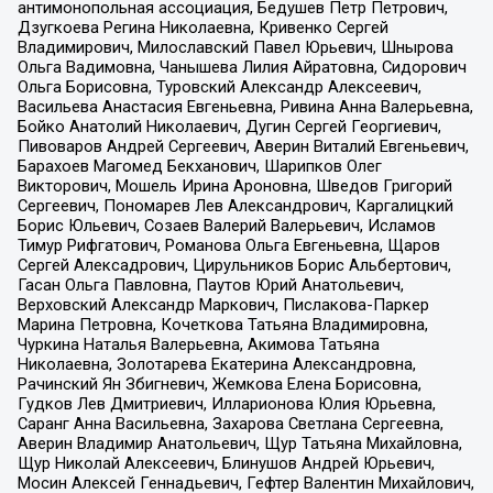
антимонопольная ассоциация, Бедушев Петр Петрович,
Дзугкоева Регина Николаевна, Кривенко Сергей
Владимирович, Милославский Павел Юрьевич, Шнырова
Ольга Вадимовна, Чанышева Лилия Айратовна, Сидорович
Ольга Борисовна, Туровский Александр Алексеевич,
Васильева Анастасия Евгеньевна, Ривина Анна Валерьевна,
Бойко Анатолий Николаевич, Дугин Сергей Георгиевич,
Пивоваров Андрей Сергеевич, Аверин Виталий Евгеньевич,
Барахоев Магомед Бекханович, Шарипков Олег
Викторович, Мошель Ирина Ароновна, Шведов Григорий
Сергеевич, Пономарев Лев Александрович, Каргалицкий
Борис Юльевич, Созаев Валерий Валерьевич, Исламов
Тимур Рифгатович, Романова Ольга Евгеньевна, Щаров
Сергей Алексадрович, Цирульников Борис Альбертович,
Гасан Ольга Павловна, Паутов Юрий Анатольевич,
Верховский Александр Маркович, Пислакова-Паркер
Марина Петровна, Кочеткова Татьяна Владимировна,
Чуркина Наталья Валерьевна, Акимова Татьяна
Николаевна, Золотарева Екатерина Александровна,
Рачинский Ян Збигневич, Жемкова Елена Борисовна,
Гудков Лев Дмитриевич, Илларионова Юлия Юрьевна,
Саранг Анна Васильевна, Захарова Светлана Сергеевна,
Аверин Владимир Анатольевич, Щур Татьяна Михайловна,
Щур Николай Алексеевич, Блинушов Андрей Юрьевич,
Мосин Алексей Геннадьевич, Гефтер Валентин Михайлович,