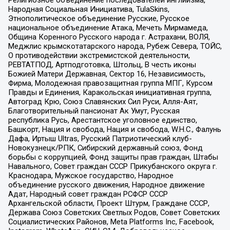
Религиозное объединение последователей инглиизма,
Народная Социальная Инициатива, TulaSkins,
Этнополитическое объединение Русские, Русское
национальное объединение Атака, Мечеть Мирмамеда,
Община Коренного Русского народа г. Астрахани, ВОЛЯ,
Меджлис крымскотатарского народа, Рубеж Севера, ТОЙС,
О противодействии экстремистской деятельности,
РЕВТАТПОД, Артподготовка, Штольц, В честь иконы
Божией Матери Державная, Сектор 16, Независимость,
Фирма, Молодежная правозащитная группа МПГ, Курсом
Правды и Единения, Каракольская инициативная группа,
Автоград Крю, Союз Славянских Сил Руси, Алля-Аят,
Благотворительный пансионат Ак Умут, Русская
республика Русь, Арестантское уголовное единство,
Башкорт, Нация и свобода, Нация и свобода, W.H.С., Фалунь
Дафа, Иртыш Ultras, Русский Патриотический клуб-
Новокузнецк/РПК, Сибирский державный союз, Фонд
борьбы с коррупцией, Фонд защиты прав граждан, Штабы
Навального, Совет граждан СССР Прикубанского округа г.
Краснодара, Мужское государство, Народное
объединение русского движения, Народное движение
Адат, Народный совет граждан РСФСР СССР
Архангельской области, Проект Штурм, Граждане СССР,
Держава Союз Советских Светлых Родов, Совет Советских
Социалистических Районов, Meta Platforms Inc, Facebook,