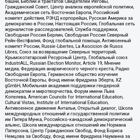
башни, Библии и трактатов Свидетелей Иеговы,
Гражданский Совет, Центр анализа европейской политики,
Академическая сеть Восточная Европа, Российский
комитет действия, РЭНД корпорейшн, Русская Америка за
демократию в России, Настоящая Россия, Глобальная сеть
журналистов-расследователей, Служба поддержки,
Свободная Россия Берлин, Свободная Россия Северный
Рейн-Вестфалия, Фонд глобальной помощи, Антивоенный
комитет России, Russie-Libertes, La Asocicion de Rusos
Libres, Союз за возвращение Северных территорий,
Крымскотатарский Ресурсный Центр, Глобальный союз
IndustriALL, Russian Election Monitor, Article 19, Мнение
медиа, Федерация анархического черного креста, Радио
Свободная Европа, Германское общество изучения
Восточной Европы, Фонд имени Фридриха Эберта, XZ
gGmbH, Мобильная академия поддержки гендерной
демократии и миротворчества, Форум имени Льва
Копелева, American Councils for International Education,
Cultural Vistas, Institute of International Education,
Антивоенное движение Антальи, Открытый диалог, Школа
международных отношений и государственной политики
им Питера Мунка, Российско-канадский демократический
альянс, Школа международных отношений им Нормана
Патерсона, Центр Гражданских Свобод, Фонд Бориса
Немцова за Свободу, Фонд имени Фридриха Науманна за