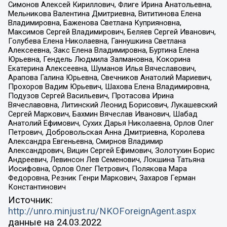
Симонов Алексей Кириллович, Флиге Ирина Анатольевна,
Мельникова Валентина Дмитриевна, Вититинова Елена
Владимировна, Баженова Светлана Куприяновна,
Максимов Сергей Владимирович, Беляев Сергей Иванович,
Голубева Елена Николаевна, Ганнушкина Светлана
Алексеевна, Закс Елена Владимировна, Буртина Елена
Юрьевна, Гендель Людмила Залмановна, Кокорина
Екатерина Алексеевна, Шуманов Илья Вячеславович,
Арапова Галина Юрьевна, Свечников Анатолий Мариевич,
Прохоров Вадим Юрьевич, Шахова Елена Владимировна,
Подузов Сергей Васильевич, Протасова Ирина
Вячеславовна, Литинский Леонид Борисович, Лукашевский
Сергей Маркович, Бахмин Вячеслав Иванович, Шабад
Анатолий Ефимович, Сухих Дарья Николаевна, Орлов Олег
Петрович, Добровольская Анна Дмитриевна, Королева
Александра Евгеньевна, Смирнов Владимир
Александрович, Вицин Сергей Ефимович, Золотухин Борис
Андреевич, Левинсон Лев Семенович, Локшина Татьяна
Иосифовна, Орлов Олег Петрович, Полякова Мара
Федоровна, Резник Генри Маркович, Захаров Герман
Константинович
Источник:
http://unro.minjust.ru/NKOForeignAgent.aspx
данные на
24.03.2022