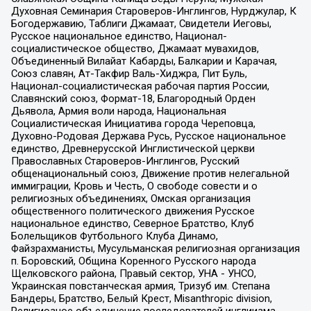
Духовная Семинария Староверов-Инглингов, Нурджулар, К
Богодержавию, Таблиги Джамаат, Свидетели Иеговы,
Русское национальное единство, Национал-
социалистическое общество, Джамаат мувахидов,
Объединенный Вилайат Кабарды, Балкарии и Карачая,
Союз славян, Ат-Такфир Валь-Хиджра, Пит Буль,
Национал-социалистическая рабочая партия России,
Славянский союз, Формат-18, Благородный Орден
Дьявола, Армия воли народа, Национальная
Социалистическая Инициатива города Череповца,
Духовно-Родовая Держава Русь, Русское национальное
единство, Древнерусской Инглистической церкви
Православных Староверов-Инглингов, Русский
общенациональный союз, Движение против нелегальной
иммиграции, Кровь и Честь, О свободе совести и о
религиозных объединениях, Омская организация
общественного политического движения Русское
национальное единство, Северное Братство, Клуб
Болельщиков Футбольного Клуба Динамо,
Файзрахманисты, Мусульманская религиозная организация
п. Боровский, Община Коренного Русского народа
Щелковского района, Правый сектор, УНА - УНСО,
Украинская повстанческая армия, Тризуб им. Степана
Бандеры, Братство, Белый Крест, Misanthropic division,