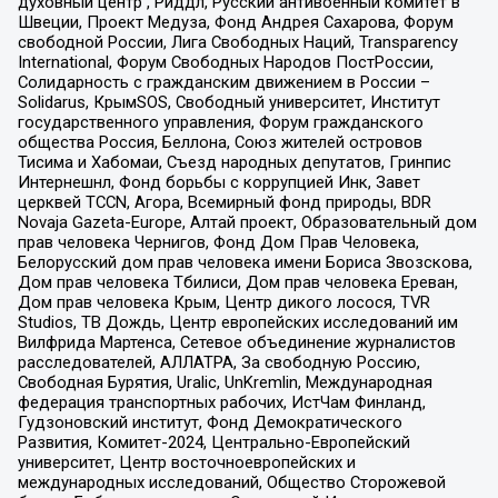
духовный центр , Риддл, Русский антивоенный комитет в
Швеции, Проект Медуза, Фонд Андрея Сахарова, Форум
свободной России, Лига Свободных Наций, Transparеncy
International, Форум Свободных Народов ПостРоссии,
Солидарность с гражданским движением в России –
Solidarus, КрымSOS, Свободный университет, Институт
государственного управления, Форум гражданского
общества Россия, Беллона, Союз жителей островов
Тисима и Хабомаи, Съезд народных депутатов, Гринпис
Интернешнл, Фонд борьбы с коррупцией Инк, Завет
церквей TCCN, Агора, Всемирный фонд природы, BDR
Novaja Gazeta-Europe, Алтай проект, Образовательный дом
прав человека Чернигов, Фонд Дом Прав Человека,
Белорусский дом прав человека имени Бориса Звозскова,
Дом прав человека Тбилиси, Дом прав человека Ереван,
Дом прав человека Крым, Центр дикого лосося, TVR
Studios, ТВ Дождь, Центр европейских исследований им
Вилфрида Мартенса, Сетевое объединение журналистов
расследователей, АЛЛАТРА, За свободную Россию,
Свободная Бурятия, Uralic, UnKremlin, Международная
федерация транспортных рабочих, ИстЧам Финланд,
Гудзоновский институт, Фонд Демократического
Развития, Комитет-2024, Центрально-Европейский
университет, Центр восточноевропейских и
международных исследований, Общество Сторожевой