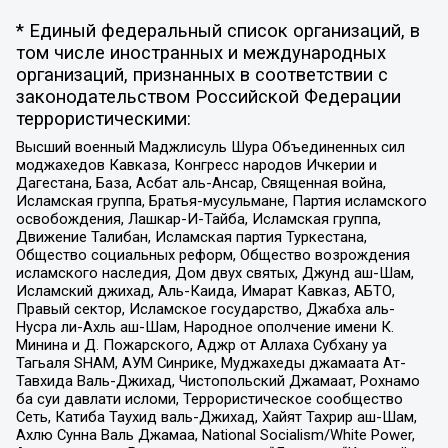
* Единый федеральный список организаций, в
том числе иностранных и международных
организаций, признанных в соответствии с
законодательством Российской Федерации
террористическими:
Высший военный Маджлисуль Шура Объединенных сил
моджахедов Кавказа, Конгресс народов Ичкерии и
Дагестана, База, Асбат аль-Ансар, Священная война,
Исламская группа, Братья-мусульмане, Партия исламского
освобождения, Лашкар-И-Тайба, Исламская группа,
Движение Талибан, Исламская партия Туркестана,
Общество социальных реформ, Общество возрождения
исламского наследия, Дом двух святых, Джунд аш-Шам,
Исламский джихад, Аль-Каида, Имарат Кавказ, АБТО,
Правый сектор, Исламское государство, Джабха аль-
Нусра ли-Ахль аш-Шам, Народное ополчение имени К.
Минина и Д. Пожарского, Аджр от Аллаха Субхану уа
Тагьаля SHAM, АУМ Синрике, Муджахеды джамаата Ат-
Тавхида Валь-Джихад, Чистопольский Джамаат, Рохнамо
ба суи давлати исломи, Террористическое сообщество
Сеть, Катиба Таухид валь-Джихад, Хайят Тахрир аш-Шам,
Ахлю Сунна Валь Джамаа, National Socialism/White Power,