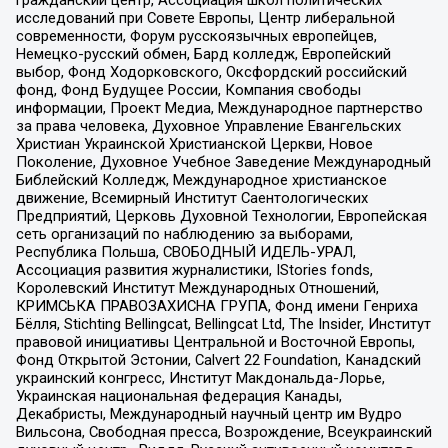
исследований при Совете Европы, Центр либеральной
современности, Форум русскоязычных европейцев,
Немецко-русский обмен, Бард колледж, Европейский
выбор, Фонд Ходорковского, Оксфордский российский
фонд, Фонд Будущее России, Компания свободы
информации, Проект Медиа, Международное партнерство
за права человека, Духовное Управление Евангельских
Христиан Украинской Христианской Церкви, Новое
Поколение, Духовное Учебное Заведение Международный
Библейский Колледж, Международное христианское
движение, Всемирный Институт Саентологических
Предприятий, Церковь Духовной Технологии, Европейская
сеть организаций по наблюдению за выборами,
Республика Польша, СВОБОДНЫЙ ИДЕЛЬ-УРАЛ,
Ассоциация развития журналистики, IStories fonds,
Королевский Институт Международных Отношений,
КРИМСЬКА ПРАВОЗАХИСНА ГРУПА, Фонд имени Генриха
Бёлля, Stichting Bellingcat, Bellingcat Ltd, The Insider, Институт
правовой инициативы Центральной и Восточной Европы,
Фонд Открытой Эстонии, Calvert 22 Foundation, Канадский
украинский конгресс, Институт Макдональда-Лорье,
Украинская национальная федерация Канады,
Декабристы, Международный научный центр им Вудро
Вильсона, Свободная пресса, Возрождение, Всеукраинский