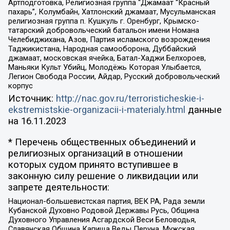
Артподготовка, Религиозная группа “Джамаат “Красный
пахарь”, Колумбайн, Хатлонский джамаат, Мусульманская
религиозная группа п. Кушкуль г. Оренбург, Крымско-
татарский добровольческий батальон имени Номана
Челебиджихана, Азов, Партия исламского возрождения
Таджикистана, Народная самооборона, Дуббайский
джамаат, московская ячейка, Батал-Хаджи Белхороев,
Маньяки Культ Убийц, Молодёжь Которая Улыбается,
Легион Свобода России, Айдар, Русский добровольческий
корпус
Источник:
http://nac.gov.ru/terroristicheskie-i-
ekstremistskie-organizacii-i-materialy.html
данные
на
16.11.2023
* Перечень общественных объединений и
религиозных организаций в отношении
которых судом принято вступившее в
законную силу решение о ликвидации или
запрете деятельности:
Национал-большевистская партия, ВЕК РА, Рада земли
Кубанской Духовно Родовой Державы Русь, Община
Духовного Управления Асгардской Веси Беловодья,
Славянская Община Капища Веды Перуна, Мужская