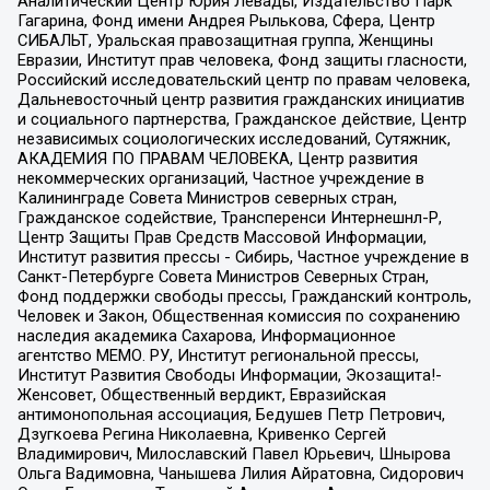
Аналитический Центр Юрия Левады, Издательство Парк
Гагарина, Фонд имени Андрея Рылькова, Сфера, Центр
СИБАЛЬТ, Уральская правозащитная группа, Женщины
Евразии, Институт прав человека, Фонд защиты гласности,
Российский исследовательский центр по правам человека,
Дальневосточный центр развития гражданских инициатив
и социального партнерства, Гражданское действие, Центр
независимых социологических исследований, Сутяжник,
АКАДЕМИЯ ПО ПРАВАМ ЧЕЛОВЕКА, Центр развития
некоммерческих организаций, Частное учреждение в
Калининграде Совета Министров северных стран,
Гражданское содействие, Трансперенси Интернешнл-Р,
Центр Защиты Прав Средств Массовой Информации,
Институт развития прессы - Сибирь, Частное учреждение в
Санкт-Петербурге Совета Министров Северных Стран,
Фонд поддержки свободы прессы, Гражданский контроль,
Человек и Закон, Общественная комиссия по сохранению
наследия академика Сахарова, Информационное
агентство МЕМО. РУ, Институт региональной прессы,
Институт Развития Свободы Информации, Экозащита!-
Женсовет, Общественный вердикт, Евразийская
антимонопольная ассоциация, Бедушев Петр Петрович,
Дзугкоева Регина Николаевна, Кривенко Сергей
Владимирович, Милославский Павел Юрьевич, Шнырова
Ольга Вадимовна, Чанышева Лилия Айратовна, Сидорович