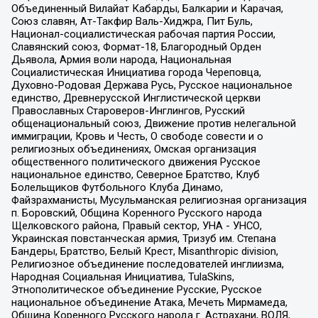
Объединенный Вилайат Кабарды, Балкарии и Карачая,
Союз славян, Ат-Такфир Валь-Хиджра, Пит Буль,
Национал-социалистическая рабочая партия России,
Славянский союз, Формат-18, Благородный Орден
Дьявола, Армия воли народа, Национальная
Социалистическая Инициатива города Череповца,
Духовно-Родовая Держава Русь, Русское национальное
единство, Древнерусской Инглистической церкви
Православных Староверов-Инглингов, Русский
общенациональный союз, Движение против нелегальной
иммиграции, Кровь и Честь, О свободе совести и о
религиозных объединениях, Омская организация
общественного политического движения Русское
национальное единство, Северное Братство, Клуб
Болельщиков Футбольного Клуба Динамо,
Файзрахманисты, Мусульманская религиозная организация
п. Боровский, Община Коренного Русского народа
Щелковского района, Правый сектор, УНА - УНСО,
Украинская повстанческая армия, Тризуб им. Степана
Бандеры, Братство, Белый Крест, Misanthropic division,
Религиозное объединение последователей инглиизма,
Народная Социальная Инициатива, TulaSkins,
Этнополитическое объединение Русские, Русское
национальное объединение Атака, Мечеть Мирмамеда,
Община Коренного Русского народа г. Астрахани, ВОЛЯ,