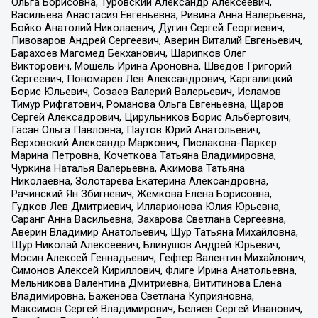
Ольга Борисовна, Туровский Александр Алексеевич,
Васильева Анастасия Евгеньевна, Ривина Анна Валерьевна,
Бойко Анатолий Николаевич, Дугин Сергей Георгиевич,
Пивоваров Андрей Сергеевич, Аверин Виталий Евгеньевич,
Барахоев Магомед Бекханович, Шарипков Олег
Викторович, Мошель Ирина Ароновна, Шведов Григорий
Сергеевич, Пономарев Лев Александрович, Каргалицкий
Борис Юльевич, Созаев Валерий Валерьевич, Исламов
Тимур Рифгатович, Романова Ольга Евгеньевна, Щаров
Сергей Алексадрович, Цирульников Борис Альбертович,
Гасан Ольга Павловна, Паутов Юрий Анатольевич,
Верховский Александр Маркович, Пислакова-Паркер
Марина Петровна, Кочеткова Татьяна Владимировна,
Чуркина Наталья Валерьевна, Акимова Татьяна
Николаевна, Золотарева Екатерина Александровна,
Рачинский Ян Збигневич, Жемкова Елена Борисовна,
Гудков Лев Дмитриевич, Илларионова Юлия Юрьевна,
Саранг Анна Васильевна, Захарова Светлана Сергеевна,
Аверин Владимир Анатольевич, Щур Татьяна Михайловна,
Щур Николай Алексеевич, Блинушов Андрей Юрьевич,
Мосин Алексей Геннадьевич, Гефтер Валентин Михайлович,
Симонов Алексей Кириллович, Флиге Ирина Анатольевна,
Мельникова Валентина Дмитриевна, Вититинова Елена
Владимировна, Баженова Светлана Куприяновна,
Максимов Сергей Владимирович, Беляев Сергей Иванович,