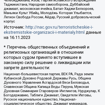
Челебиджихана, Азов, Партия исламского возрождения
Таджикистана, Народная самооборона, Дуббайский
джамаат, московская ячейка, Батал-Хаджи Белхороев,
Маньяки Культ Убийц, Молодёжь Которая Улыбается,
Легион Свобода России, Айдар, Русский добровольческий
корпус
Источник:
http://nac.gov.ru/terroristicheskie-i-
ekstremistskie-organizacii-i-materialy.html
данные
на
16.11.2023
* Перечень общественных объединений и
религиозных организаций в отношении
которых судом принято вступившее в
законную силу решение о ликвидации или
запрете деятельности:
Национал-большевистская партия, ВЕК РА, Рада земли
Кубанской Духовно Родовой Державы Русь, Община
Духовного Управления Асгардской Веси Беловодья,
Славянская Община Капища Веды Перуна, Мужская
Духовная Семинария Староверов-Инглингов, Нурджулар, К
Богодержавию, Таблиги Джамаат, Свидетели Иеговы,
Русское национальное единство, Национал-
социалистическое общество, Джамаат мувахидов,