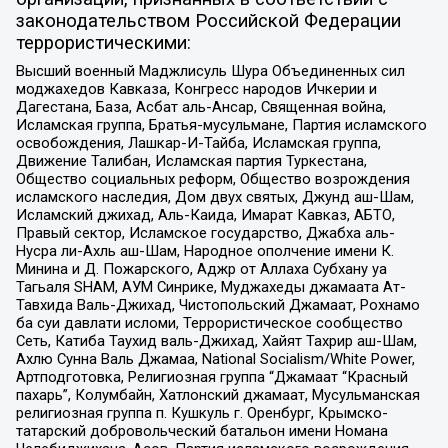
законодательством Российской Федерации
террористическими:
Высший военный Маджлисуль Шура Объединенных сил
моджахедов Кавказа, Конгресс народов Ичкерии и
Дагестана, База, Асбат аль-Ансар, Священная война,
Исламская группа, Братья-мусульмане, Партия исламского
освобождения, Лашкар-И-Тайба, Исламская группа,
Движение Талибан, Исламская партия Туркестана,
Общество социальных реформ, Общество возрождения
исламского наследия, Дом двух святых, Джунд аш-Шам,
Исламский джихад, Аль-Каида, Имарат Кавказ, АБТО,
Правый сектор, Исламское государство, Джабха аль-
Нусра ли-Ахль аш-Шам, Народное ополчение имени К.
Минина и Д. Пожарского, Аджр от Аллаха Субхану уа
Тагьаля SHAM, АУМ Синрике, Муджахеды джамаата Ат-
Тавхида Валь-Джихад, Чистопольский Джамаат, Рохнамо
ба суи давлати исломи, Террористическое сообщество
Сеть, Катиба Таухид валь-Джихад, Хайят Тахрир аш-Шам,
Ахлю Сунна Валь Джамаа, National Socialism/White Power,
Артподготовка, Религиозная группа “Джамаат “Красный
пахарь”, Колумбайн, Хатлонский джамаат, Мусульманская
религиозная группа п. Кушкуль г. Оренбург, Крымско-
татарский добровольческий батальон имени Номана