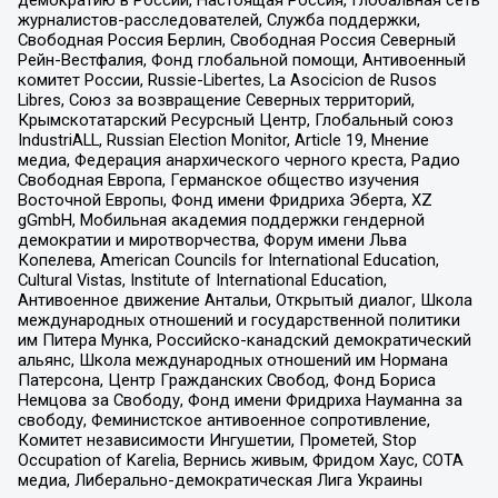
журналистов-расследователей, Служба поддержки,
Свободная Россия Берлин, Свободная Россия Северный
Рейн-Вестфалия, Фонд глобальной помощи, Антивоенный
комитет России, Russie-Libertes, La Asocicion de Rusos
Libres, Союз за возвращение Северных территорий,
Крымскотатарский Ресурсный Центр, Глобальный союз
IndustriALL, Russian Election Monitor, Article 19, Мнение
медиа, Федерация анархического черного креста, Радио
Свободная Европа, Германское общество изучения
Восточной Европы, Фонд имени Фридриха Эберта, XZ
gGmbH, Мобильная академия поддержки гендерной
демократии и миротворчества, Форум имени Льва
Копелева, American Councils for International Education,
Cultural Vistas, Institute of International Education,
Антивоенное движение Антальи, Открытый диалог, Школа
международных отношений и государственной политики
им Питера Мунка, Российско-канадский демократический
альянс, Школа международных отношений им Нормана
Патерсона, Центр Гражданских Свобод, Фонд Бориса
Немцова за Свободу, Фонд имени Фридриха Науманна за
свободу, Феминистское антивоенное сопротивление,
Комитет независимости Ингушетии, Прометей, Stop
Occupation of Karelia, Вернись живым, Фридом Хаус, СОТА
медиа, Либерально-демократическая Лига Украины