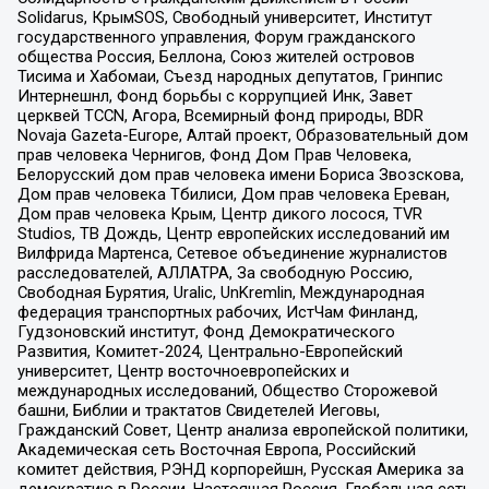
Solidarus, КрымSOS, Свободный университет, Институт
государственного управления, Форум гражданского
общества Россия, Беллона, Союз жителей островов
Тисима и Хабомаи, Съезд народных депутатов, Гринпис
Интернешнл, Фонд борьбы с коррупцией Инк, Завет
церквей TCCN, Агора, Всемирный фонд природы, BDR
Novaja Gazeta-Europe, Алтай проект, Образовательный дом
прав человека Чернигов, Фонд Дом Прав Человека,
Белорусский дом прав человека имени Бориса Звозскова,
Дом прав человека Тбилиси, Дом прав человека Ереван,
Дом прав человека Крым, Центр дикого лосося, TVR
Studios, ТВ Дождь, Центр европейских исследований им
Вилфрида Мартенса, Сетевое объединение журналистов
расследователей, АЛЛАТРА, За свободную Россию,
Свободная Бурятия, Uralic, UnKremlin, Международная
федерация транспортных рабочих, ИстЧам Финланд,
Гудзоновский институт, Фонд Демократического
Развития, Комитет-2024, Центрально-Европейский
университет, Центр восточноевропейских и
международных исследований, Общество Сторожевой
башни, Библии и трактатов Свидетелей Иеговы,
Гражданский Совет, Центр анализа европейской политики,
Академическая сеть Восточная Европа, Российский
комитет действия, РЭНД корпорейшн, Русская Америка за
демократию в России, Настоящая Россия, Глобальная сеть