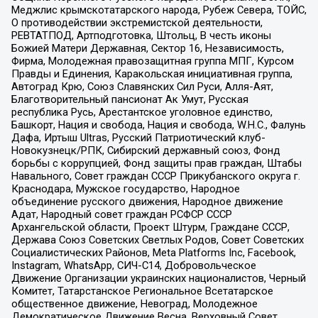
Меджлис крымскотатарского народа, Рубеж Севера, ТОЙС,
О противодействии экстремистской деятельности,
РЕВТАТПОД, Артподготовка, Штольц, В честь иконы
Божией Матери Державная, Сектор 16, Независимость,
Фирма, Молодежная правозащитная группа МПГ, Курсом
Правды и Единения, Каракольская инициативная группа,
Автоград Крю, Союз Славянских Сил Руси, Алля-Аят,
Благотворительный пансионат Ак Умут, Русская
республика Русь, Арестантское уголовное единство,
Башкорт, Нация и свобода, Нация и свобода, W.H.С., Фалунь
Дафа, Иртыш Ultras, Русский Патриотический клуб-
Новокузнецк/РПК, Сибирский державный союз, Фонд
борьбы с коррупцией, Фонд защиты прав граждан, Штабы
Навального, Совет граждан СССР Прикубанского округа г.
Краснодара, Мужское государство, Народное
объединение русского движения, Народное движение
Адат, Народный совет граждан РСФСР СССР
Архангельской области, Проект Штурм, Граждане СССР,
Держава Союз Советских Светлых Родов, Совет Советских
Социалистических Районов, Meta Platforms Inc, Facebook,
Instagram, WhatsApp, СИЧ-С14, Добровольческое
Движение Организации украинских националистов, Черный
Комитет, Татарстанское Региональное Всетатарское
общественное движение, Невоград, Молодежное
Демократическое Движение Весна, Верховный Совет