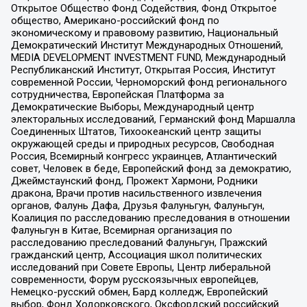
Открытое Общество Фонд Содействия, Фонд Открытое
общество, Американо-российский фонд по
экономическому и правовому развитию, Национальный
Демократический Институт Международных Отношений,
MEDIA DEVELOPMENT INVESTMENT FUND, Международный
Республиканский Институт, Открытая Россия, Институт
современной России, Черноморский фонд регионального
сотрудничества, Европейская Платформа за
Демократические Выборы, Международный центр
электоральных исследований, Германский фонд Маршалла
Соединенных Штатов, Тихоокеанский центр защиты
окружающей среды и природных ресурсов, Свободная
Россия, Всемирный конгресс украинцев, Атлантический
совет, Человек в беде, Европейский фонд за демократию,
Джеймстаунский фонд, Прожект Хармони, Родники
дракона, Врачи против насильственного извлечения
органов, Фалунь Дафа, Друзья Фалуньгун, Фалуньгун,
Коалиция по расследованию преследования в отношении
Фалуньгун в Китае, Всемирная организация по
расследованию преследований Фалуньгун, Пражский
гражданский центр, Ассоциация школ политических
исследований при Совете Европы, Центр либеральной
современности, Форум русскоязычных европейцев,
Немецко-русский обмен, Бард колледж, Европейский
выбор, Фонд Ходорковского, Оксфордский российский