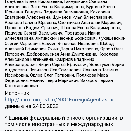
Голубева Елена Николаевна, Ганнушкина Светлана
Алексеевна, Закс Елена Владимировна, Буртина Елена
Юрьевна, Гендель Людмила Залмановна, Кокорина
Екатерина Алексеевна, Шуманов Илья Вячеславович,
Арапова Галина Юрьевна, Свечников Анатолий Мариевич,
Прохоров Вадим Юрьевич, Шахова Елена Владимировна,
Подузов Сергей Васильевич, Протасова Ирина
Вячеславовна, Литинский Леонид Борисович, Лукашевский
Сергей Маркович, Бахмин Вячеслав Иванович, Шабад
Анатолий Ефимович, Сухих Дарья Николаевна, Орлов Олег
Петрович, Добровольская Анна Дмитриевна, Королева
Александра Евгеньевна, Смирнов Владимир
Александрович, Вицин Сергей Ефимович, Золотухин Борис
Андреевич, Левинсон Лев Семенович, Локшина Татьяна
Иосифовна, Орлов Олег Петрович, Полякова Мара
Федоровна, Резник Генри Маркович, Захаров Герман
Константинович
Источник:
http://unro.minjust.ru/NKOForeignAgent.aspx
данные на
24.03.2022
* Единый федеральный список организаций, в
том числе иностранных и международных
организаций, признанных в соответствии с