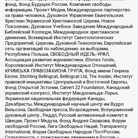
фонд, Фонд Будущее России, Компания свободы
информации, Проект Медиа, Международное партнерство
за права человека, Духовное Управление Евангельских
Христиан Украинской Христианской Церкви, Новое
Поколение, Духовное Учебное Заведение Международный
Библейский Колледж, Международное христианское
движение, Всемирный Институт Саентологических
Предприятий, Церковь Духовной Технологии, Европейская
сеть организаций по наблюдению за выборами,
Республика Польша, СВОБОДНЫЙ ИДЕЛЬ-УРАЛ,
Ассоциация развития журналистики, IStories fonds,
Королевский Институт Международных Отношений,
КРИМСЬКА ПРАВОЗАХИСНА ГРУПА, Фонд имени Генриха
Бёлля, Stichting Bellingcat, Bellingcat Ltd, The Insider, Институт
правовой инициативы Центральной и Восточной Европы,
Фонд Открытой Эстонии, Calvert 22 Foundation, Канадский
украинский конгресс, Институт Макдональда-Лорье,
Украинская национальная федерация Канады,
Декабристы, Международный научный центр им Вудро
Вильсона, Свободная пресса, Возрождение, Всеукраинский
духовный центр , Риддл, Русский антивоенный комитет в
Швеции, Проект Медуза, Фонд Андрея Сахарова, Форум
свободной России, Лига Свободных Наций, Transparеncy
International, Форум Свободных Народов ПостРоссии,
Солидарность с гражданским движением в России –