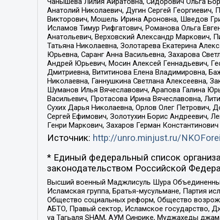
Чанышева Лилия Айратовна, Сидорович Ольга Бори
Анатолий Николаевич, Дугин Сергей Георгиевич, 
Викторович, Мошель Ирина Ароновна, Шведов Гри
Исламов Тимур Рифгатович, Романова Ольга Евге
Анатольевич, Верховский Александр Маркович, П
Татьяна Николаевна, Золотарева Екатерина Алек
Юрьевна, Саранг Анна Васильевна, Захарова Свет
Андрей Юрьевич, Мосин Алексей Геннадьевич, Ге
Дмитриевна, Вититинова Елена Владимировна, Ба
Николаевна, Ганнушкина Светлана Алексеевна, За
Шуманов Илья Вячеславович, Арапова Галина Юрь
Васильевич, Протасова Ирина Вячеславовна, Лит
Сухих Дарья Николаевна, Орлов Олег Петрович, 
Сергей Ефимович, Золотухин Борис Андреевич, Л
Генри Маркович, Захаров Герман Константинович
Источник:
http://unro.minjust.ru/NKOFore
* Единый федеральный список организа
законодательством Российской Федера
Высший военный Маджлисуль Шура Объединенных с
Исламская группа, Братья-мусульмане, Партия ис
Общество социальных реформ, Общество возрожд
АБТО, Правый сектор, Исламское государство, Д
уа Тагьаля SHAM, АУМ Синрике, Муджахеды джама