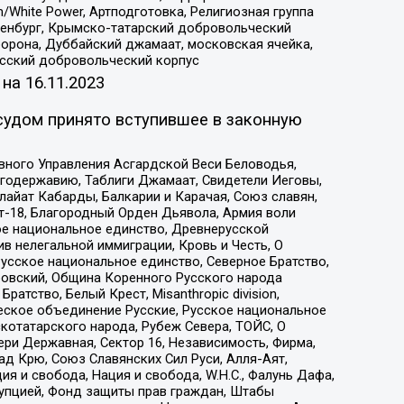
/White Power, Артподготовка, Религиозная группа
Оренбург, Крымско-татарский добровольческий
орона, Дуббайский джамаат, московская ячейка,
усский добровольческий корпус
 на
16.11.2023
судом принято вступившее в законную
вного Управления Асгардской Веси Беловодья,
годержавию, Таблиги Джамаат, Свидетели Иеговы,
айат Кабарды, Балкарии и Карачая, Союз славян,
т-18, Благородный Орден Дьявола, Армия воли
ое национальное единство, Древнерусской
 нелегальной иммиграции, Кровь и Честь, О
усское национальное единство, Северное Братство,
ровский, Община Коренного Русского народа
атство, Белый Крест, Misanthropic division,
еское объединение Русские, Русское национальное
котатарского народа, Рубеж Севера, ТОЙС, О
ри Державная, Сектор 16, Независимость, Фирма,
д Крю, Союз Славянских Сил Руси, Алля-Аят,
я и свобода, Нация и свобода, W.H.С., Фалунь Дафа,
рупцией, Фонд защиты прав граждан, Штабы