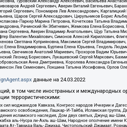
совна, Туровский Александр Алексеевич, Васильева Анастасия
Пивоваров Андрей Сергеевич, Аверин Виталий Евгеньевич, Бара
горий Сергеевич, Пономарев Лев Александрович, Каргалицкий 
ньевна, Щаров Сергей Алексадрович, Цирульников Борис Альбер
ислакова-Паркер Марина Петровна, Кочеткова Татьяна Владими
сандровна, Рачинский Ян Збигневич, Жемкова Елена Борисовна,
лана Сергеевна, Аверин Владимир Анатольевич, Щур Татьяна М
фтер Валентин Михайлович, Симонов Алексей Кириллович, Флиг
женова Светлана Куприяновна, Максимов Сергей Владимирович, 
кс Елена Владимировна, Буртина Елена Юрьевна, Гендель Людм
евна, Свечников Анатолий Мариевич, Прохоров Вадим Юрьевич
инский Леонид Борисович, Лукашевский Сергей Маркович, Бахм
Добровольская Анна Дмитриевна, Королева Александра Евгенье
евинсон Лев Семенович, Локшина Татьяна Иосифовна, Орлов Ол
ignAgent.aspx
данные на
24.03.2022
ций, в том числе иностранных и международных ор
ции террористическими:
ил моджахедов Кавказа, Конгресс народов Ичкерии и Дагеста
ламского освобождения, Лашкар-И-Тайба, Исламская группа, Дв
ения исламского наследия, Дом двух святых, Джунд аш-Шам, 
жабха аль-Нусра ли-Ахль аш-Шам, Народное ополчение имени К.
ата Ат-Тавхида Валь-Джихад, Чистопольский Джамаат, Рохнам