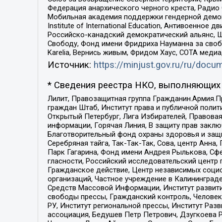
Федерация анархического черного креста, Радио
Мобильная академия поддержки гендерной демократи
Institute of International Education, Антивоенн
Российско-канадский демократический альянс, 
Свободу, Фонд имени Фридриха Науманна за свобо
Karelia, Вернись живым, Фридом Хаус, СОТА меди
Источник:
https://minjust.gov.ru/ru/doc
* Сведения реестра НКО, выполняющих 
Лилит, Правозащитная группа Гражданин.Армия.П
граждан Штаб, Институт права и публичной поли
Открытый Петербург, Лига Избирателей, Правова
информации, Горячая Линия, В защиту прав закл
Благотворительный фонд охраны здоровья и защи
Серебряная тайга, Так-Так-Так, Сова, центр Анн
Парк Гагарина, Фонд имени Андрея Рылькова, Сф
гласности, Российский исследовательский центр 
Гражданское действие, Центр независимых соци
организаций, Частное учреждение в Калининград
Средств Массовой Информации, Институт развити
свободы прессы, Гражданский контроль, Человек
РУ, Институт региональной прессы, Институт Ра
ассоциация, Бедушев Петр Петрович, Дзугкоева 