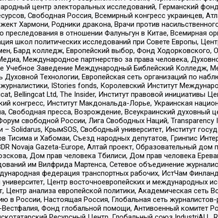
родный центр электоральных исследований, Германский фонд
рсов, Свободная Россия, Всемирный конгресс украинцев, Атла
ект Хармони, Родники дракона, Врачи против насильственного
ию преследования в отношении Фалуньгун в Китае, Всемирная о
ация школ политических исследований при Совете Европы, Цен
мен, Бард колледж, Европейский выбор, Фонд Ходорковского,
едиа, Международное партнерство за права человека, Духовно
ое Учебное Заведение Международный Библейский Колледж, М
ь Духовной Технологии, Европейская сеть организаций по наб
урналистики, IStories fonds, Королевский Институт Между
gcat, Bellingcat Ltd, The Insider, Институт правовой инициатив
инский конгресс, Институт Макдональда-Лорье, Украинская нац
, Свободная пресса, Возрождение, Всеукраинский духовный цен
орум свободной России, Лига Свободных Наций, Transparеncy I
– Solidarus, КрымSOS, Свободный университет, Институт госу
в Тисима и Хабомаи, Съезд народных депутатов, Гринпис Инте
DR Novaja Gazeta-Europe, Алтай проект, Образовательный дом 
зскова, Дом прав человека Тбилиси, Дом прав человека Ерева
едований им Вилфрида Мартенса, Сетевое объединение журнали
Международная федерация транспортных рабочих, ИстЧам Финлан
й университет, Центр восточноевропейских и международных и
, Центр анализа европейской политики, Академическая сеть Во
ю в России, Настоящая Россия, Глобальная сеть журналистов
естфалия, Фонд глобальной помощи, Антивоенный комитет России,
татарский Ресурсный Центр, Глобальный союз IndustriALL, Russi