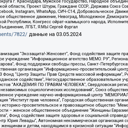
округа г. Краснодара, Мужское государство, Народное объедин
ой области, Проект Штурм, Граждане СССР, Держава Союз Сов
Facebook, Instagram, WhatsApp, СИЧ-С14, Добровольческое Движ
ское общественное движение, Невоград, Молодежное Демократ
ой Республики, Конгресс ойрат-калмыцкого народа, Исполнит
бъединение, ЛГБТ, Я.МЫ Сергей Фургал
uments/7822/
данные на
03.05.2024
Общество с ограниченной ответственностью "Радио Свободная Европа/Радио Свобода", Чешское информационное агентство "MEDIUM-ORIENT", Красноярская региональная общественная организация "Мы против СПИДа", Камалягин Денис Николаевич, Маркелов Сергей Евгеньевич, Пономарев Лев Александрович, Савицкая Людмила Алексеевна, Автономная некоммерческая организация "Центр по работе с проблемой насилия "НАСИЛИЮ.НЕТ", Межрегиональный профессиональный союз работников здравоохранения "Альянс врачей", Юридическое лицо, зарегистрированное в Латвийской Республике, SIA "Medusa Project" (регистрационный номер 40103797863, дата регистрации 10.06.2014), Некоммерческая организация "Фонд по борьбе с коррупцией", Автономная некоммерческая организация "Институт права и публичной политики", Баданин Роман Сергеевич, Гликин Максим Александрович, Железнова Мария Михайловна, Лукьянова Юлия Сергеевна, Маетная Елизавета Витальевна, Маняхин Петр Борисович, Чуракова Ольга Владимировна, Ярош Юлия Петровна, Юридическое лицо "The Insider SIA", зарегистрированное в Риге, Латвийская Республика (дата регистрации 26.06.2015), являющееся администратором доменного имени интернет-издания "The Insider SIA", https://theins.ru, Постернак Алексей Евгеньевич, Рубин Михаил Аркадьевич, Анин Роман Александрович, Юридическое лицо Istories fonds, зарегистрированное в Латвийской Республике (регистрационный номер 50008295751, дата регистрации 24.02.2020), Великовский Дмитрий Александрович, Долинина Ирина Николаевна, Мароховская Алеся Алексеевна, Шлейнов Роман Юрьевич, Шмагун Олеся Валентиновна, Общество с ограниченной ответственностью "Альтаир 2021", Общество с ограниченной ответственностью "Вега 2021", Общество с ограниченной ответственностью "Главный редактор 2021", Общество с ограниченной ответственностью "Ромашки монолит", Важенков Артем Валерьевич, Ивановская областная общественная организация "Центр гендерных исследований", Гурман Юрий Альбертович, Медиапроект "ОВД-Инфо", Егоров Владимир Владимирович, Жилинский Владимир Александрович, Общество с ограниченной ответственностью "ЗП", Иванова София Юрьевна, Карезина Инна Павловна, Кильтау Екатерина Викторовна, Петров Алексей Викторович, Пискунов Сергей Евгеньевич, Смирнов Сергей Сергеевич, Тихонов Михаил Сергеевич, Общество с ограниченной ответственностью "ЖУРНАЛИСТ-ИНОСТРАННЫЙ АГЕНТ", Арапова Галина Юрьевна, Вольтская Татьяна Анатольевна, Американская компания "Mason G.E.S. Anonymous Foundation" (США), являющаяся владельцем интернет-издания https://mnews.world/, Компания "Stichting Bellingcat", зарегистрированная в Нидерландах (дата регистрации 11.07.2018), Захаров Андрей Вячеславович, Клепиковская Екатерина Дмитриевна, Общество с ограниченной ответственностью "МЕМО", Перл Роман Александрович, Симонов Евгений Алексеевич, Соловьева Елена Анатольевна, Сотников Даниил Владимирович, Сурначева Елизавета Дмитриевна, Автономная некоммерческая организация по защите прав человека и информированию населения "Якутия – Наше Мнение", Общество с ограниченной ответственностью "Москоу диджитал медиа", с 26.01.2023 Общество с ограниченной ответственностью "Чайка Белые сады", Ветошкина Валерия Валерьевна, Заговора Максим Александрович, Межрегиональное общественное движение "Российская ЛГБТ - сеть", Оленичев Максим Владимирович, Павлов Иван Юрьевич, Скворцова Елена Сергеевна, Общество с ограниченной ответственностью "Как бы инагент", Кочетков Игорь Викторович, Общество с ограниченной ответственностью "Честные выборы", Еланчик Олег Александрович, Общество с ограниченной ответственностью "Нобелевский призыв", Гималова Регина Эмилевна, Григорьев Андрей Валерьевич, Григорьева Алина Александровна, Ассоциация по содействию защите прав призывников, альтернативнослужащих и военнослужащих "Правозащитная группа "Гражданин.Армия.Право", Хисамова Регина Фаритовна, Автономная некоммерческая организация по реализа