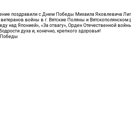
еление поздравили с Днем Победы Михаила Яковлевича Ли
 ветеранов войны в г. Вятские Поляны и Вятскополянском 
у над Японией», «За отвагу», Орден Отечественной войны 
одрости духа и, конечно, крепкого здоровья!
ьПобеды