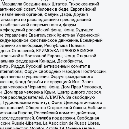
 Маршалла Соединенных Штатов, Тихоокеанский
нтический совет, Человек в беде, Европейский
 извлечения органов, Фалунь Дафа, Друзья
рганизация по расследованию преследований
тр либеральной современности, Форум
 Оксфордский российский фонд, Фонд Будущее
е Управление Евангельских Христиан Украинской
еждународное христианское движение, Всемирный
людению за выборами, Республика Польша,
народных Отношений, КРИМСЬКА ПРАВОЗАХИСНА
ы Центральной и Восточной Европы, Фонд Открытой
иональная федерация Канады, Декабристы,
тр , Риддл, Русский антивоенный комитет в
nternational, Форум Свободных Народов ПостРоссии,
дарственного управления, Форум гражданского
рнешнл, Фонд борьбы с коррупцией Инк, Завет
прав человека Чернигов, Фонд Дом Прав Человека,
н, Дом прав человека Крым, Центр дикого лосося,
стов расследователей, АЛЛАТРА, За свободную
д, Гудзоновский институт, Фонд Демократического
сследований, Общество Сторожевой башни, Библии и
сточная Европа, Российский комитет действия,
-расследователей, Служба поддержки, Свободная
 Russie-Libertes, La Asocicion de Rusos Libres,
an Election Monitor, Article 19, Мнение медиа,