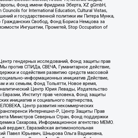
Европы, Фонд имени Фридриха Эберта, XZ gGmbH,
ls for International Education, Cultural Vistas,
ошений и государственной политики им Питера Мунка,
 Гражданских Свобод, Фонд Бориса Немцова за
имости Ингушетии, Прометей, Stop Occupation of
 Центр гендерных исследований, Фонд защиты прав
 Мы против СПИДа, СВЕЧА, Гуманитарное действие,
ддержки и содействия развитию средств массовой
р социально-информационных инициатив Действие,
 и их семьям, Фонд Тольятти, Новое время,
, Аналитический Центр Юрия Левады, Издательство
 Евразии, Институт прав человека, Фонд защиты
ких инициатив и социального партнерства,
ЕЛОВЕКА, Центр развития некоммерческих
 Трансперенси Интернешнл-Р, Центр Защиты Прав
овета Министров Северных Стран, Фонд поддержки
адемика Сахарова, Информационное агентство МЕМО.
ый вердикт, Евразийская антимонопольная
кий Павел Юрьевич, Шнырова Ольга Вадимовна,