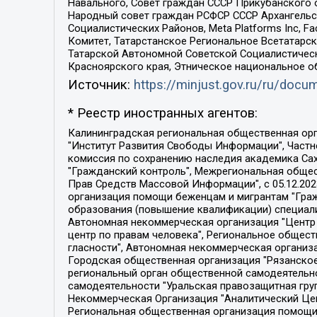
Навального, Совет граждан СССР Прикубанского 
Народный совет граждан РСФСР СССР Архангельск
Социалистических Районов, Meta Platforms Inc, 
Комитет, Татарстанское Региональное Всетатар
Татарской Автономной Советской Социалистическ
Красноярского края, Этническое национальное о
Источник:
https://minjust.gov.ru/ru/doc
* Реестр иностранных агентов:
Калининградская региональная общественная организация "Экозащита!-Женсовет", Фонд содействия защите прав и свобод граждан "Общественный вердикт", Фонд "Институт Развития Свободы Информации", Частное учреждение "Информационное агентство МЕМО. РУ", Региональная общественная организация "Общественная комиссия по сохранению наследия академика Сахарова", Фонд поддержки свободы прессы, Санкт-Петербургская общественная правозащитная организация "Гражданский контроль", Межрегиональная общественная организация "Информационно-просветительский центр "Мемориал", Региональный Фонд "Центр Защиты Прав Средств Массовой Информации", с 05.12.2023 Фонд "Центр Защиты Прав Средств массовой информации", Региональная общественная благотворительная организация помощи беженцам и мигрантам "Гражданское содействие", Негосударственное образовательное учреждение дополнительного профессионального образования (повышение квалификации) специалистов "АКАДЕМИЯ ПО ПРАВАМ ЧЕЛОВЕКА", Свердловская региональная общественная организация "Сутяжник", Автономная некоммерческая организация "Центр независимых социологических исследований", Союз общественных объединений "Российский исследовательский центр по правам человека", Региональное общественное учреждение научно-информационный центр "МЕМОРИАЛ", Некоммерческая организация "Фонд защиты гласности", Автономная некоммерческая организация "Институт прав человека", Городская общественная организация "Екатеринбургское общество "МЕМОРИАЛ", Городская общественная организация "Рязанское историко-просветительское и правозащитное общество "Мемориал" (Рязанский Мемориал), Челябинский региональный орган общественной самодеятельности – женское общественное объединение "Женщины Евразии", Челябинский региональный орган общественной самодеятельности "Уральская правозащитная группа", Фонд содействия защите здоровья и социальной справедливости имени Андрея Рылькова, Автономная Некоммерческая Организация "Аналитический Центр Юрия Левады", Автономная некоммерческая организация социальной поддержки населения "Проект Апрель", Региональная общественная организация помощи женщинам и детям, находящимся в кризисной ситуации "Информационно-методический центр "Анна", Фонд содействия развитию массовых коммуникаций и правовому просвещению "Так-так-Так", Фонд содействия устойчивому развитию "Серебряная тайга", Свердловский региональный общественный фонд социальных проектов "Новое время", "Idel.Реалии", Кавказ.Реалии, Крым.Реалии, Телеканал Настоящее Время, Татаро-башкирская служба Радио Свобода (Azatliq Radiosi), Радио Свободная Европа/Радио Свобода (PCE/PC), "Сибирь.Реалии", "Фактограф", Благотворительный фонд помощи осужденным и их семьям, Автономная некоммерческая организация "Институт глобализации и социальных движений", Фонд "В защиту прав заключенных", Частное учреждение "Центр поддержки и содействия развитию средств массовой информации", Пензенский региональный общественный благотворительный фонд "Гражданский союз", "Север.Реалии", Некоммерческая организация Фонд "Правовая инициатива", 