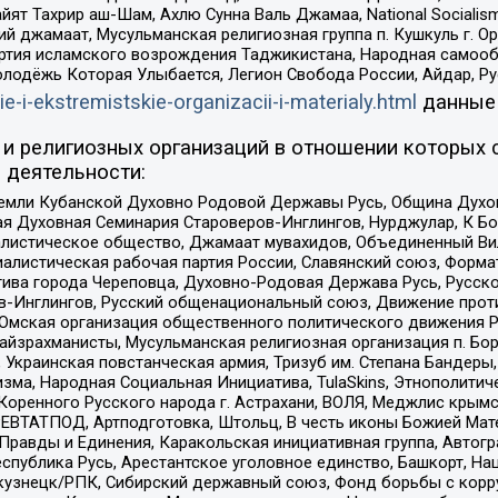
ят Тахрир аш-Шам, Ахлю Сунна Валь Джамаа, National Socialism
ий джамаат, Мусульманская религиозная группа п. Кушкуль г. 
ртия исламского возрождения Таджикистана, Народная самооб
олодёжь Которая Улыбается, Легион Свобода России, Айдар, Р
ie-i-ekstremistskie-organizacii-i-materialy.html
данные
и религиозных организаций в отношении которых 
 деятельности:
земли Кубанской Духовно Родовой Державы Русь, Община Духо
 Духовная Семинария Староверов-Инглингов, Нурджулар, К Бо
листическое общество, Джамаат мувахидов, Объединенный Вил
иалистическая рабочая партия России, Славянский союз, Форма
ива города Череповца, Духовно-Родовая Держава Русь, Русск
-Инглингов, Русский общенациональный союз, Движение против
 Омская организация общественного политического движения Р
йзрахманисты, Мусульманская религиозная организация п. Бо
краинская повстанческая армия, Тризуб им. Степана Бандеры, Бр
зма, Народная Социальная Инициатива, TulaSkins, Этнополитич
оренного Русского народа г. Астрахани, ВОЛЯ, Меджлис крымс
РЕВТАТПОД, Артподготовка, Штольц, В честь иконы Божией Мате
равды и Единения, Каракольская инициативная группа, Автогра
спублика Русь, Арестантское уголовное единство, Башкорт, Наци
окузнецк/РПК, Сибирский державный союз, Фонд борьбы с кор