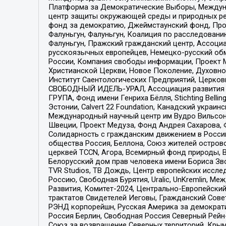
Платформа за Демократические Выборы, Междуна
центр защиты окружающей среды и природных ресу
фонд за демократию, Джеймстаунский фонд, Прож
Фалуньгун, Фалуньгун, Коалиция по расследован
Фалуньгун, Пражский гражданский центр, Ассоци
русскоязычных европейцев, Немецко-русский об
России, Компания свободы информации, Проект М
Христианской Церкви, Новое Поколение, Духовн
Институт Саентологических Предприятий, Церков
СВОБОДНЫЙ ИДЕЛЬ-УРАЛ, Ассоциация развития ж
ГРУПА, Фонд имени Генриха Бёлля, Stichting Bellin
Эстонии, Calvert 22 Foundation, Канадский укра
Международный научный центр им Вудро Вильсона
Швеции, Проект Медуза, Фонд Андрея Сахарова, Ф
Солидарность с гражданским движением в России 
общества Россия, Беллона, Союз жителей острово
церквей TCCN, Агора, Всемирный фонд природы, B
Белорусский дом прав человека имени Бориса Зво
TVR Studios, ТВ Дождь, Центр европейских иссл
Россию, Свободная Бурятия, Uralic, UnKremlin, 
Развития, Комитет-2024, Центрально-Европейски
трактатов Свидетелей Иеговы, Гражданский Совет
РЭНД корпорейшн, Русская Америка за демократи
Россия Берлин, Свободная Россия Северный Рейн-В
Союз за возвращение Северных территорий, Крымско