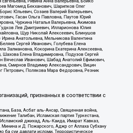
 Евгеньевна, Ривина Анна Валерьевна, Бойко
хоев Магомед Бекханович, Шарипков Олег
Борис Юльевич, Созаев Валерий Валерьевич,
тович, Гасан Ольга Павловна, Паутов Юрий
ровна, Чуркина Наталья Валерьевна, Акимова
 Гудков Лев Дмитриевич, Илларионова Юлия
ихайловна, Щур Николай Алексеевич, Блинушов
е Ирина Анатольевна, Мельникова Валентина
Беляев Сергей Иванович, Голубева Елена
ила Залмановна, Кокорина Екатерина Алексеевна,
, Шахова Елена Владимировна, Подузов Сергей
ин Вячеслав Иванович, Шабад Анатолий Ефимович,
вна, Смирнов Владимир Александрович, Вицин
ег Петрович, Полякова Мара Федоровна, Резник
ганизаций, признанных в соответствии с
на, База, Асбат аль-Ансар, Священная война,
ижение Талибан, Исламская партия Туркестана,
Исламский джихад, Аль-Каида, Имарат Кавказ,
 Минина и Д. Пожарского, Аджр от Аллаха Субхану
о ба суи давлати исломи, Террористическое