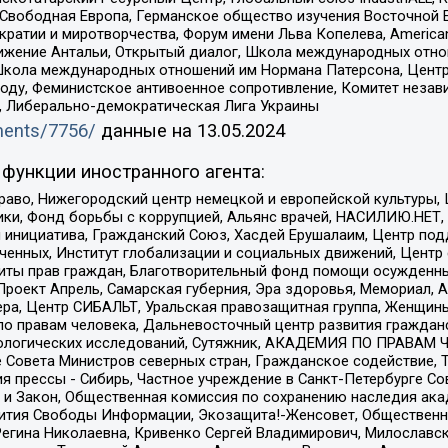
 Свободная Европа, Германское общество изучения Восточной 
и и миротворчества, Форум имени Льва Копелева, American Counci
ое движение Антальи, Открытый диалог, Школа международных отн
Школа международных отношений им Нормана Патерсона, Центр
ду, Феминистское антивоенное сопротивление, Комитет независ
а, Либерально-демократическая Лига Украины
uments/7756/
данные на
13.05.2024
функции иностранного агента:
раво, Нижегородский центр немецкой и европейской культуры,
тики, Фонд борьбы с коррупцией, Альянс врачей, НАСИЛИЮ.НЕТ,
я инициатива, Гражданский Союз, Хасдей Ерушалаим, Центр по
юченных, Институт глобализации и социальных движений, Цент
ты прав граждан, Благотворительный фонд помощи осужденным
а, Проект Апрель, Самарская губерния, Эра здоровья, Мемориал
ера, Центр СИБАЛЬТ, Уральская правозащитная группа, Женщины
по правам человека, Дальневосточный центр развития гражданс
ологических исследований, Сутяжник, АКАДЕМИЯ ПО ПРАВАМ Ч
е Совета Министров северных стран, Гражданское содействие,
я прессы - Сибирь, Частное учреждение в Санкт-Петербурге С
 и Закон, Общественная комиссия по сохранению наследия ак
звития Свободы Информации, Экозащита!-Женсовет, Общественн
Регина Николаевна, Кривенко Сергей Владимирович, Милославс