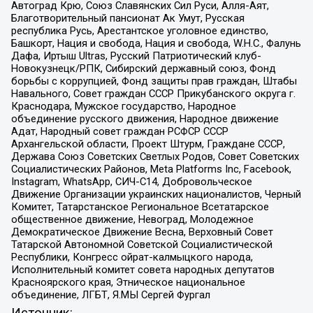
Автоград Крю, Союз Славянских Сил Руси, Алля-Аят,
Благотворительный пансионат Ак Умут, Русская
республика Русь, Арестантское уголовное единство,
Башкорт, Нация и свобода, Нация и свобода, W.H.С., Фалунь
Дафа, Иртыш Ultras, Русский Патриотический клуб-
Новокузнецк/РПК, Сибирский державный союз, Фонд
борьбы с коррупцией, Фонд защиты прав граждан, Штабы
Навального, Совет граждан СССР Прикубанского округа г.
Краснодара, Мужское государство, Народное
объединение русского движения, Народное движение
Адат, Народный совет граждан РСФСР СССР
Архангельской области, Проект Штурм, Граждане СССР,
Держава Союз Советских Светлых Родов, Совет Советских
Социалистических Районов, Meta Platforms Inc, Facebook,
Instagram, WhatsApp, СИЧ-С14, Добровольческое
Движение Организации украинских националистов, Черный
Комитет, Татарстанское Региональное Всетатарское
общественное движение, Невоград, Молодежное
Демократическое Движение Весна, Верховный Совет
Татарской Автономной Советской Социалистической
Республики, Конгресс ойрат-калмыцкого народа,
Исполнительный комитет совета народных депутатов
Красноярского края, Этническое национальное
объединение, ЛГБТ, Я.МЫ Сергей Фургал
Источник: