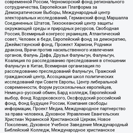
современной России, Черноморский фонд регионального
сотрудничества, Европейская Платформа за
Демократические Выборы, Международный центр
электоральных исследований, Германский фонд Маршалла
Соединенных Штатов, Тихоокеанский центр защиты
окружающей среды и природных ресурсов, Свободная
Россия, Всемирный конгресс украинцев, Атлантический
совет, Человек в беде, Европейский фонд за демократию,
Джеймстаунский фонд, Прожект Хармони, Родники
дракона, Врачи против насильственного извлечения
органов, Фалунь Дафа, Друзья Фалуньгун, Фалуньгун,
Коалиция по расследованию преследования в отношении
Фалуньгун в Китае, Всемирная организация по
расследованию преследований Фалуньгун, Пражский
гражданский центр, Ассоциация школ политических
исследований при Совете Европы, Центр либеральной
современности, Форум русскоязычных европейцев,
Немецко-русский обмен, Бард колледж, Европейский
выбор, Фонд Ходорковского, Оксфордский российский
фонд, Фонд Будущее России, Компания свободы
информации, Проект Медиа, Международное партнерство
за права человека, Духовное Управление Евангельских
Христиан Украинской Христианской Церкви, Новое
Поколение, Духовное Учебное Заведение Международный
Библейский Колледж, Международное христианское