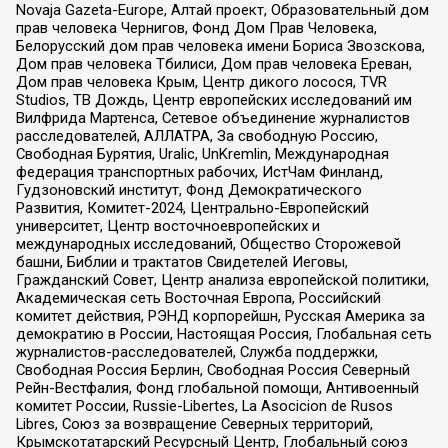
Novaja Gazeta-Europe, Алтай проект, Образовательный дом
прав человека Чернигов, Фонд Дом Прав Человека,
Белорусский дом прав человека имени Бориса Звозскова,
Дом прав человека Тбилиси, Дом прав человека Ереван,
Дом прав человека Крым, Центр дикого лосося, TVR
Studios, ТВ Дождь, Центр европейских исследований им
Вилфрида Мартенса, Сетевое объединение журналистов
расследователей, АЛЛАТРА, За свободную Россию,
Свободная Бурятия, Uralic, UnKremlin, Международная
федерация транспортных рабочих, ИстЧам Финланд,
Гудзоновский институт, Фонд Демократического
Развития, Комитет-2024, Центрально-Европейский
университет, Центр восточноевропейских и
международных исследований, Общество Сторожевой
башни, Библии и трактатов Свидетелей Иеговы,
Гражданский Совет, Центр анализа европейской политики,
Академическая сеть Восточная Европа, Российский
комитет действия, РЭНД корпорейшн, Русская Америка за
демократию в России, Настоящая Россия, Глобальная сеть
журналистов-расследователей, Служба поддержки,
Свободная Россия Берлин, Свободная Россия Северный
Рейн-Вестфалия, Фонд глобальной помощи, Антивоенный
комитет России, Russie-Libertes, La Asocicion de Rusos
Libres, Союз за возвращение Северных территорий,
Крымскотатарский Ресурсный Центр, Глобальный союз