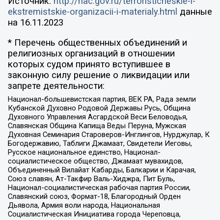
Источник:
http://nac.gov.ru/terroristicheskie-i-
ekstremistskie-organizacii-i-materialy.html
данные
на
16.11.2023
* Перечень общественных объединений и
религиозных организаций в отношении
которых судом принято вступившее в
законную силу решение о ликвидации или
запрете деятельности:
Национал-большевистская партия, ВЕК РА, Рада земли
Кубанской Духовно Родовой Державы Русь, Община
Духовного Управления Асгардской Веси Беловодья,
Славянская Община Капища Веды Перуна, Мужская
Духовная Семинария Староверов-Инглингов, Нурджулар, К
Богодержавию, Таблиги Джамаат, Свидетели Иеговы,
Русское национальное единство, Национал-
социалистическое общество, Джамаат мувахидов,
Объединенный Вилайат Кабарды, Балкарии и Карачая,
Союз славян, Ат-Такфир Валь-Хиджра, Пит Буль,
Национал-социалистическая рабочая партия России,
Славянский союз, Формат-18, Благородный Орден
Дьявола, Армия воли народа, Национальная
Социалистическая Инициатива города Череповца,