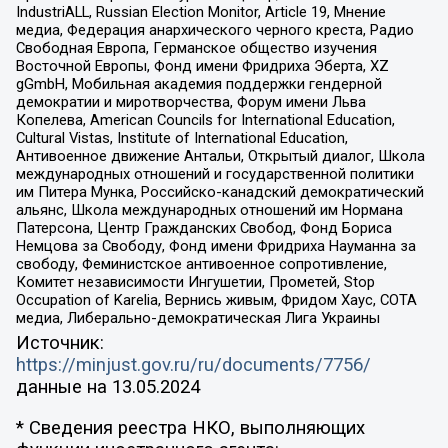
IndustriALL, Russian Election Monitor, Article 19, Мнение
медиа, Федерация анархического черного креста, Радио
Свободная Европа, Германское общество изучения
Восточной Европы, Фонд имени Фридриха Эберта, XZ
gGmbH, Мобильная академия поддержки гендерной
демократии и миротворчества, Форум имени Льва
Копелева, American Councils for International Education,
Cultural Vistas, Institute of International Education,
Антивоенное движение Антальи, Открытый диалог, Школа
международных отношений и государственной политики
им Питера Мунка, Российско-канадский демократический
альянс, Школа международных отношений им Нормана
Патерсона, Центр Гражданских Свобод, Фонд Бориса
Немцова за Свободу, Фонд имени Фридриха Науманна за
свободу, Феминистское антивоенное сопротивление,
Комитет независимости Ингушетии, Прометей, Stop
Occupation of Karelia, Вернись живым, Фридом Хаус, СОТА
медиа, Либерально-демократическая Лига Украины
Источник:
https://minjust.gov.ru/ru/documents/7756/
данные на
13.05.2024
* Сведения реестра НКО, выполняющих