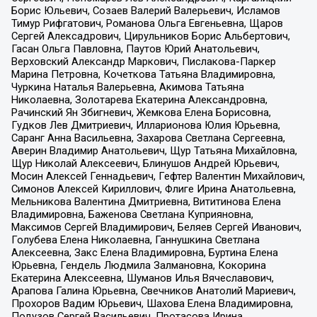
Борис Юльевич, Созаев Валерий Валерьевич, Исламов
Тимур Рифгатович, Романова Ольга Евгеньевна, Щаров
Сергей Алексадрович, Цирульников Борис Альбертович,
Гасан Ольга Павловна, Паутов Юрий Анатольевич,
Верховский Александр Маркович, Пислакова-Паркер
Марина Петровна, Кочеткова Татьяна Владимировна,
Чуркина Наталья Валерьевна, Акимова Татьяна
Николаевна, Золотарева Екатерина Александровна,
Рачинский Ян Збигневич, Жемкова Елена Борисовна,
Гудков Лев Дмитриевич, Илларионова Юлия Юрьевна,
Саранг Анна Васильевна, Захарова Светлана Сергеевна,
Аверин Владимир Анатольевич, Щур Татьяна Михайловна,
Щур Николай Алексеевич, Блинушов Андрей Юрьевич,
Мосин Алексей Геннадьевич, Гефтер Валентин Михайлович,
Симонов Алексей Кириллович, Флиге Ирина Анатольевна,
Мельникова Валентина Дмитриевна, Вититинова Елена
Владимировна, Баженова Светлана Куприяновна,
Максимов Сергей Владимирович, Беляев Сергей Иванович,
Голубева Елена Николаевна, Ганнушкина Светлана
Алексеевна, Закс Елена Владимировна, Буртина Елена
Юрьевна, Гендель Людмила Залмановна, Кокорина
Екатерина Алексеевна, Шуманов Илья Вячеславович,
Арапова Галина Юрьевна, Свечников Анатолий Мариевич,
Прохоров Вадим Юрьевич, Шахова Елена Владимировна,
Подузов Сергей Васильевич, Протасова Ирина