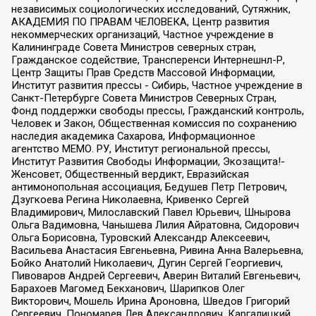
независимых социологических исследований, Сутяжник,
АКАДЕМИЯ ПО ПРАВАМ ЧЕЛОВЕКА, Центр развития
некоммерческих организаций, Частное учреждение в
Калининграде Совета Министров северных стран,
Гражданское содействие, Трансперенси Интернешнл-Р,
Центр Защиты Прав Средств Массовой Информации,
Институт развития прессы - Сибирь, Частное учреждение в
Санкт-Петербурге Совета Министров Северных Стран,
Фонд поддержки свободы прессы, Гражданский контроль,
Человек и Закон, Общественная комиссия по сохранению
наследия академика Сахарова, Информационное
агентство МЕМО. РУ, Институт региональной прессы,
Институт Развития Свободы Информации, Экозащита!-
Женсовет, Общественный вердикт, Евразийская
антимонопольная ассоциация, Бедушев Петр Петрович,
Дзугкоева Регина Николаевна, Кривенко Сергей
Владимирович, Милославский Павел Юрьевич, Шнырова
Ольга Вадимовна, Чанышева Лилия Айратовна, Сидорович
Ольга Борисовна, Туровский Александр Алексеевич,
Васильева Анастасия Евгеньевна, Ривина Анна Валерьевна,
Бойко Анатолий Николаевич, Дугин Сергей Георгиевич,
Пивоваров Андрей Сергеевич, Аверин Виталий Евгеньевич,
Барахоев Магомед Бекханович, Шарипков Олег
Викторович, Мошель Ирина Ароновна, Шведов Григорий
Сергеевич, Пономарев Лев Александрович, Каргалицкий