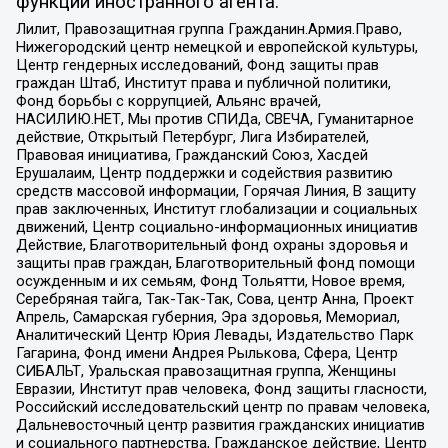
функции иностранного агента:
Лилит, Правозащитная группа Гражданин.Армия.Право,
Нижегородский центр немецкой и европейской культуры,
Центр гендерных исследований, Фонд защиты прав
граждан Штаб, Институт права и публичной политики,
Фонд борьбы с коррупцией, Альянс врачей,
НАСИЛИЮ.НЕТ, Мы против СПИДа, СВЕЧА, Гуманитарное
действие, Открытый Петербург, Лига Избирателей,
Правовая инициатива, Гражданский Союз, Хасдей
Ерушалаим, Центр поддержки и содействия развитию
средств массовой информации, Горячая Линия, В защиту
прав заключенных, Институт глобализации и социальных
движений, Центр социально-информационных инициатив
Действие, Благотворительный фонд охраны здоровья и
защиты прав граждан, Благотворительный фонд помощи
осужденным и их семьям, Фонд Тольятти, Новое время,
Серебряная тайга, Так-Так-Так, Сова, центр Анна, Проект
Апрель, Самарская губерния, Эра здоровья, Мемориал,
Аналитический Центр Юрия Левады, Издательство Парк
Гагарина, Фонд имени Андрея Рылькова, Сфера, Центр
СИБАЛЬТ, Уральская правозащитная группа, Женщины
Евразии, Институт прав человека, Фонд защиты гласности,
Российский исследовательский центр по правам человека,
Дальневосточный центр развития гражданских инициатив
и социального партнерства, Гражданское действие, Центр