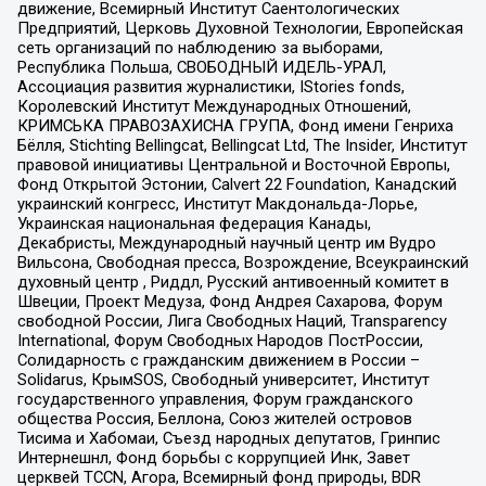
движение, Всемирный Институт Саентологических
Предприятий, Церковь Духовной Технологии, Европейская
сеть организаций по наблюдению за выборами,
Республика Польша, СВОБОДНЫЙ ИДЕЛЬ-УРАЛ,
Ассоциация развития журналистики, IStories fonds,
Королевский Институт Международных Отношений,
КРИМСЬКА ПРАВОЗАХИСНА ГРУПА, Фонд имени Генриха
Бёлля, Stichting Bellingcat, Bellingcat Ltd, The Insider, Институт
правовой инициативы Центральной и Восточной Европы,
Фонд Открытой Эстонии, Calvert 22 Foundation, Канадский
украинский конгресс, Институт Макдональда-Лорье,
Украинская национальная федерация Канады,
Декабристы, Международный научный центр им Вудро
Вильсона, Свободная пресса, Возрождение, Всеукраинский
духовный центр , Риддл, Русский антивоенный комитет в
Швеции, Проект Медуза, Фонд Андрея Сахарова, Форум
свободной России, Лига Свободных Наций, Transparеncy
International, Форум Свободных Народов ПостРоссии,
Солидарность с гражданским движением в России –
Solidarus, КрымSOS, Свободный университет, Институт
государственного управления, Форум гражданского
общества Россия, Беллона, Союз жителей островов
Тисима и Хабомаи, Съезд народных депутатов, Гринпис
Интернешнл, Фонд борьбы с коррупцией Инк, Завет
церквей TCCN, Агора, Всемирный фонд природы, BDR