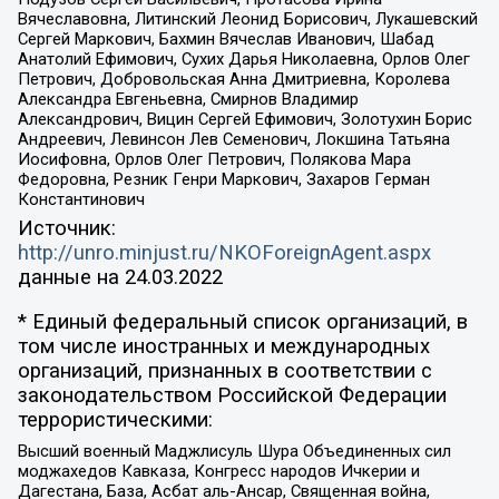
Вячеславовна, Литинский Леонид Борисович, Лукашевский
Сергей Маркович, Бахмин Вячеслав Иванович, Шабад
Анатолий Ефимович, Сухих Дарья Николаевна, Орлов Олег
Петрович, Добровольская Анна Дмитриевна, Королева
Александра Евгеньевна, Смирнов Владимир
Александрович, Вицин Сергей Ефимович, Золотухин Борис
Андреевич, Левинсон Лев Семенович, Локшина Татьяна
Иосифовна, Орлов Олег Петрович, Полякова Мара
Федоровна, Резник Генри Маркович, Захаров Герман
Константинович
Источник:
http://unro.minjust.ru/NKOForeignAgent.aspx
данные на
24.03.2022
* Единый федеральный список организаций, в
том числе иностранных и международных
организаций, признанных в соответствии с
законодательством Российской Федерации
террористическими:
Высший военный Маджлисуль Шура Объединенных сил
моджахедов Кавказа, Конгресс народов Ичкерии и
Дагестана, База, Асбат аль-Ансар, Священная война,