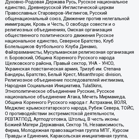
Духовно-Родовая Держава Русь, Русское национальное
единство, Древнерусской Инглистической церкви
Православных Староверов-Инглингов, Русский
общенациональный союз, Движение против нелегальной
иммиграции, Кровь и Честь, О свободе совести и о
религиозных объединениях, Омская организация
общественного политического движения Русское
национальное единство, Северное Братство, Клуб
Болельщиков Футбольного Клуба Динамо,
Файзрахманисты, Мусульманская религиозная организация
п. Боровский, Община Коренного Русского народа
Щелковского района, Правый сектор, УНА - УНСО,
Украинская повстанческая армия, Тризуб им. Степана
Бандеры, Братство, Белый Крест, Misanthropic division,
Религиозное объединение последователей инглиизма,
Народная Социальная Инициатива, TulaSkins,
Этнополитическое объединение Русские, Русское
национальное объединение Атака, Мечеть Мирмамеда,
Община Коренного Русского народа г. Астрахани, ВОЛЯ,
Меджлис крымскотатарского народа, Рубеж Севера, ТОЙС,
О противодействии экстремистской деятельности,
РЕВТАТПОД, Артподготовка, Штольц, В честь иконы
Божией Матери Державная, Сектор 16, Независимость,
Фирма, Молодежная правозащитная группа МПГ, Курсом
Правды и Единения, Каракольская инициативная группа,