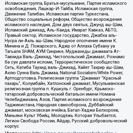
Исламская группа, Братья-мусульмане, Партия исламского
освобождения, Лашкар-И-Тайба, Исламская группа,
Движение Талибан, Исламская партия Туркестана,
Общество социальных реформ, Общество возрождения
исламского наследия, Дом двух святых, Джунд аш-Шам,
Исламский джихад, Аль-Каида, Имарат Кавказ, АБТО,
Правый сектор, Исламское государство, Джабха аль-
Нусра ли-Ахль аш-Шам, Народное ополчение имени К.
Минина и Д. Пожарского, Аджр от Аллаха Субхану уа
Тагьаля SHAM, АУМ Синрике, Муджахеды джамаата Ат-
Тавхида Валь-Джихад, Чистопольский Джамаат, Рохнамо
ба суи давлати исломи, Террористическое сообщество
Сеть, Катиба Таухид валь-Джихад, Хайят Тахрир аш-Шам,
Ахлю Сунна Валь Джамаа, National Socialism/White Power,
Артподготовка, Религиозная группа “Джамаат “Красный
пахарь”, Колумбайн, Хатлонский джамаат, Мусульманская
религиозная группа п. Кушкуль г. Оренбург, Крымско-
татарский добровольческий батальон имени Номана
Челебиджихана, Азов, Партия исламского возрождения
Таджикистана, Народная самооборона, Дуббайский
джамаат, московская ячейка, Батал-Хаджи Белхороев,
Маньяки Культ Убийц, Молодёжь Которая Улыбается,
Легион Свобода России, Айдар, Русский добровольческий
корпус