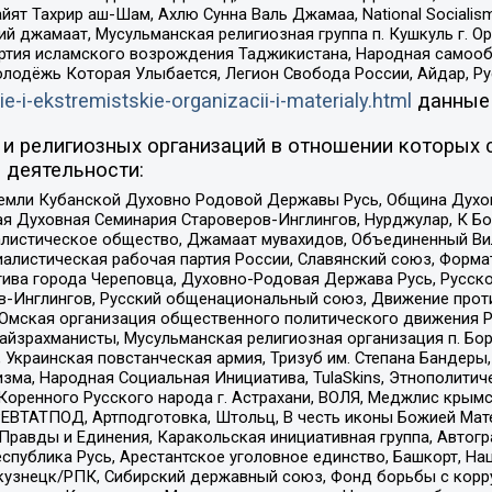
ят Тахрир аш-Шам, Ахлю Сунна Валь Джамаа, National Socialism
ий джамаат, Мусульманская религиозная группа п. Кушкуль г. 
ртия исламского возрождения Таджикистана, Народная самооб
олодёжь Которая Улыбается, Легион Свобода России, Айдар, Р
ie-i-ekstremistskie-organizacii-i-materialy.html
данные
и религиозных организаций в отношении которых 
 деятельности:
земли Кубанской Духовно Родовой Державы Русь, Община Духо
 Духовная Семинария Староверов-Инглингов, Нурджулар, К Бо
листическое общество, Джамаат мувахидов, Объединенный Вил
иалистическая рабочая партия России, Славянский союз, Форма
ива города Череповца, Духовно-Родовая Держава Русь, Русск
-Инглингов, Русский общенациональный союз, Движение против
 Омская организация общественного политического движения Р
йзрахманисты, Мусульманская религиозная организация п. Бо
краинская повстанческая армия, Тризуб им. Степана Бандеры, Бр
зма, Народная Социальная Инициатива, TulaSkins, Этнополитич
оренного Русского народа г. Астрахани, ВОЛЯ, Меджлис крымс
РЕВТАТПОД, Артподготовка, Штольц, В честь иконы Божией Мате
равды и Единения, Каракольская инициативная группа, Автогра
спублика Русь, Арестантское уголовное единство, Башкорт, Наци
окузнецк/РПК, Сибирский державный союз, Фонд борьбы с кор