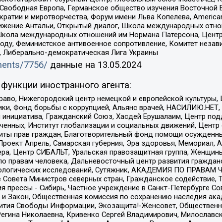
 Свободная Европа, Германское общество изучения Восточной 
и и миротворчества, Форум имени Льва Копелева, American Counci
ое движение Антальи, Открытый диалог, Школа международных отн
Школа международных отношений им Нормана Патерсона, Центр
ду, Феминистское антивоенное сопротивление, Комитет независ
а, Либерально-демократическая Лига Украины
uments/7756/
данные на
13.05.2024
функции иностранного агента:
раво, Нижегородский центр немецкой и европейской культуры,
тики, Фонд борьбы с коррупцией, Альянс врачей, НАСИЛИЮ.НЕТ,
я инициатива, Гражданский Союз, Хасдей Ерушалаим, Центр по
юченных, Институт глобализации и социальных движений, Цент
ты прав граждан, Благотворительный фонд помощи осужденным
а, Проект Апрель, Самарская губерния, Эра здоровья, Мемориал
ера, Центр СИБАЛЬТ, Уральская правозащитная группа, Женщины
по правам человека, Дальневосточный центр развития гражданс
ологических исследований, Сутяжник, АКАДЕМИЯ ПО ПРАВАМ Ч
е Совета Министров северных стран, Гражданское содействие,
я прессы - Сибирь, Частное учреждение в Санкт-Петербурге С
 и Закон, Общественная комиссия по сохранению наследия ак
звития Свободы Информации, Экозащита!-Женсовет, Общественн
Регина Николаевна, Кривенко Сергей Владимирович, Милославс