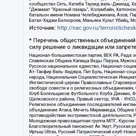
сообщество Сеть, Катиба Таухид валь-Джихад, Хай
“Джамаат “Красный пахарь”, Колумбайн, Хатлонск
батальон имени Номана Челебиджихана, Азов, Па
Батал-Хаджи Белхороев, Маньяки Культ Убийц, М
Источник:
http://nac.gov.ru/terroristichesk
* Перечень общественных объединений 
силу решение о ликвидации или запрете
Национал-большевистская партия, ВЕК РА, Рада 
Славянская Община Капища Веды Перуна, Мужская
Русское национальное единство, Национал-социа
Ат-Такфир Валь-Хиджра, Пит Буль, Национал-соц
народа, Национальная Социалистическая Инициат
Инглистической церкви Православных Староверов
свободе совести и о религиозных объединениях,
Клуб Болельщиков Футбольного Клуба Динамо, Фа
Щелковского района, Правый сектор, УНА - УНСО, У
Религиозное объединение последователей инглии
объединение Атака, Мечеть Мирмамеда, Община К
противодействии экстремистской деятельности, 
Молодежная правозащитная группа МПГ, Курсом П
Благотворительный пансионат Ак Умут, Русская ре
Иртыш Ultras, Русский Патриотический клуб-Нов