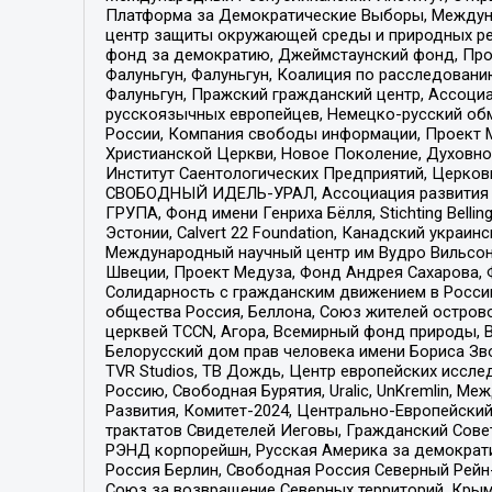
Платформа за Демократические Выборы, Междуна
центр защиты окружающей среды и природных ресу
фонд за демократию, Джеймстаунский фонд, Прож
Фалуньгун, Фалуньгун, Коалиция по расследован
Фалуньгун, Пражский гражданский центр, Ассоци
русскоязычных европейцев, Немецко-русский об
России, Компания свободы информации, Проект М
Христианской Церкви, Новое Поколение, Духовн
Институт Саентологических Предприятий, Церков
СВОБОДНЫЙ ИДЕЛЬ-УРАЛ, Ассоциация развития ж
ГРУПА, Фонд имени Генриха Бёлля, Stichting Bellin
Эстонии, Calvert 22 Foundation, Канадский укра
Международный научный центр им Вудро Вильсона
Швеции, Проект Медуза, Фонд Андрея Сахарова, Ф
Солидарность с гражданским движением в России 
общества Россия, Беллона, Союз жителей острово
церквей TCCN, Агора, Всемирный фонд природы, B
Белорусский дом прав человека имени Бориса Зво
TVR Studios, ТВ Дождь, Центр европейских иссл
Россию, Свободная Бурятия, Uralic, UnKremlin, 
Развития, Комитет-2024, Центрально-Европейски
трактатов Свидетелей Иеговы, Гражданский Совет
РЭНД корпорейшн, Русская Америка за демократи
Россия Берлин, Свободная Россия Северный Рейн-В
Союз за возвращение Северных территорий, Крымско