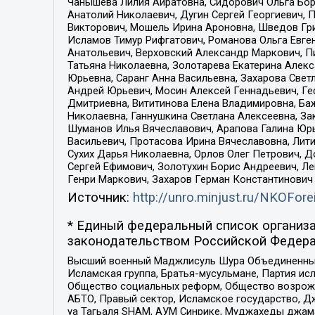
Чанышева Лилия Айратовна, Сидорович Ольга Бори
Анатолий Николаевич, Дугин Сергей Георгиевич, 
Викторович, Мошель Ирина Ароновна, Шведов Гри
Исламов Тимур Рифгатович, Романова Ольга Евге
Анатольевич, Верховский Александр Маркович, П
Татьяна Николаевна, Золотарева Екатерина Алек
Юрьевна, Саранг Анна Васильевна, Захарова Свет
Андрей Юрьевич, Мосин Алексей Геннадьевич, Ге
Дмитриевна, Вититинова Елена Владимировна, Ба
Николаевна, Ганнушкина Светлана Алексеевна, За
Шуманов Илья Вячеславович, Арапова Галина Юрь
Васильевич, Протасова Ирина Вячеславовна, Лит
Сухих Дарья Николаевна, Орлов Олег Петрович, 
Сергей Ефимович, Золотухин Борис Андреевич, Л
Генри Маркович, Захаров Герман Константинович
Источник:
http://unro.minjust.ru/NKOFore
* Единый федеральный список организа
законодательством Российской Федера
Высший военный Маджлисуль Шура Объединенных с
Исламская группа, Братья-мусульмане, Партия ис
Общество социальных реформ, Общество возрожд
АБТО, Правый сектор, Исламское государство, Д
уа Тагьаля SHAM, АУМ Синрике, Муджахеды джама