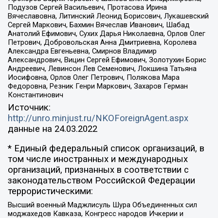
Подузов Сергей Васильевич, Протасова Ирина
Вячеславовна, Литинский Леонид Борисович, Лукашевский
Сергей Маркович, Бахмин Вячеслав Иванович, Шабад
Анатолий Ефимович, Сухих Дарья Николаевна, Орлов Олег
Петрович, Добровольская Анна Дмитриевна, Королева
Александра Евгеньевна, Смирнов Владимир
Александрович, Вицин Сергей Ефимович, Золотухин Борис
Андреевич, Левинсон Лев Семенович, Локшина Татьяна
Иосифовна, Орлов Олег Петрович, Полякова Мара
Федоровна, Резник Генри Маркович, Захаров Герман
Константинович
Источник:
http://unro.minjust.ru/NKOForeignAgent.aspx
данные на
24.03.2022
* Единый федеральный список организаций, в
том числе иностранных и международных
организаций, признанных в соответствии с
законодательством Российской Федерации
террористическими:
Высший военный Маджлисуль Шура Объединенных сил
моджахедов Кавказа, Конгресс народов Ичкерии и