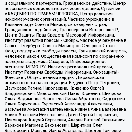
и социального партнерства, Гражданское действие, Центр
независимых социологических исследований, Сутяжник,
АКАДЕМИЯ ПО ПРАВАМ ЧЕЛОВЕКА, Центр развития
некоммерческих организаций, Частное учреждение в
Калининграде Совета Министров северных стран,
Гражданское содействие, Трансперенси Интернешнл-Р,
Центр Защиты Прав Средств Массовой Информации,
Институт развития прессы - Сибирь, Частное учреждение в
Санкт-Петербурге Совета Министров Северных Стран,
Фонд поддержки свободы прессы, Гражданский контроль,
Человек и Закон, Общественная комиссия по сохранению
наследия академика Сахарова, Информационное
агентство МЕМО. РУ, Институт региональной прессы,
Институт Развития Свободы Информации, Экозащита!-
Женсовет, Общественный вердикт, Евразийская
антимонопольная ассоциация, Бедушев Петр Петрович,
Дзугкоева Регина Николаевна, Кривенко Сергей
Владимирович, Милославский Павел Юрьевич, Шнырова
Ольга Вадимовна, Чанышева Лилия Айратовна, Сидорович
Ольга Борисовна, Туровский Александр Алексеевич,
Васильева Анастасия Евгеньевна, Ривина Анна Валерьевна,
Бойко Анатолий Николаевич, Дугин Сергей Георгиевич,
Пивоваров Андрей Сергеевич, Аверин Виталий Евгеньевич,
Барахоев Магомед Бекханович, Шарипков Олег
Викторович, Мошель Ирина Ароновна, Шведов Григорий