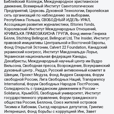
Библейский Колледж, Международное христианское
движение, Всемирный Институт Саентологических
Предприятий, Церковь Духовной Технологии, Европейская
сеть организаций по наблюдению за выборами,
Республика Польша, СВОБОДНЫЙ ИДЕЛЬ-УРАЛ,
Ассоциация развития журналистики, IStories fonds,
Королевский Институт Международных Отношений,
КРИМСЬКА ПРАВОЗАХИСНА ГРУПА, Фонд имени Генриха
Бёлля, Stichting Bellingcat, Bellingcat Ltd, The Insider, Институт
правовой инициативы Центральной и Восточной Европы,
Фонд Открытой Эстонии, Calvert 22 Foundation, Канадский
украинский конгресс, Институт Макдональда-Лорье,
Украинская национальная федерация Канады,
Декабристы, Международный научный центр им Вудро
Вильсона, Свободная пресса, Возрождение, Всеукраинский
духовный центр , Риддл, Русский антивоенный комитет в
Швеции, Проект Медуза, Фонд Андрея Сахарова, Форум
свободной России, Лига Свободных Наций, Transparеncy
International, Форум Свободных Народов ПостРоссии,
Солидарность с гражданским движением в России –
Solidarus, КрымSOS, Свободный университет, Институт
государственного управления, Форум гражданского
общества Россия, Беллона, Союз жителей островов
Тисима и Хабомаи, Съезд народных депутатов, Гринпис
Интернешнл, Фонд борьбы с коррупцией Инк, Завет