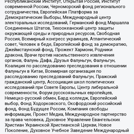
Республиканский Институт, Открытая Россия, Институт
современной России, Черноморский фонд регионального
сотрудничества, Европейская Платформа за
Демократические Выборы, Международный центр
электоральных исследований, Германский фонд Маршалла
Соединенных Штатов, Тихоокеанский центр защиты
окружающей среды и природных ресурсов, Свободная
Россия, Всемирный конгресс украинцев, Атлантический
совет, Человек в беде, Европейский фонд за демократию,
Джеймстаунский фонд, Прожект Хармони, Родники
дракона, Врачи против насильственного извлечения
органов, Фалунь Дафа, Друзья Фалуньгун, Фалуньгун,
Коалиция по расследованию преследования в отношении
Фалуньгун в Китае, Всемирная организация по
расследованию преследований Фалуньгун, Пражский
гражданский центр, Ассоциация школ политических
исследований при Совете Европы, Центр либеральной
современности, Форум русскоязычных европейцев,
Немецко-русский обмен, Бард колледж, Европейский
выбор, Фонд Ходорковского, Оксфордский российский
фонд, Фонд Будущее России, Компания свободы
информации, Проект Медиа, Международное партнерство
за права человека, Духовное Управление Евангельских
Христиан Украинской Христианской Церкви, Новое
Поколение, Духовное Учебное Заведение Международный