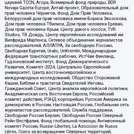
церквей TCCN, Агора, Всемирный фонд природы, BDR
Novaja Gazeta-Europe, Алтай проект, Образовательный дом
прав человека Чернигов, Фонд Дом Прав Человека,
Белорусский дом прав человека имени Бориса Звозскова,
Дом прав человека Тбилиси, Дом прав человека Ереван,
Дом прав человека Крым, Центр дикого лосося, TVR
Studios, ТВ Дождь, Центр европейских исследований им
Вилфрида Мартенса, Сетевое объединение журналистов
расследователей, АЛЛАТРА, За свободную Россию,
Свободная Бурятия, Uralic, UnKremlin, Международная
федерация транспортных рабочих, ИстЧам Финланд,
Гудзоновский институт, Фонд Демократического
Развития, Комитет-2024, Центрально-Европейский
университет, Центр восточноевропейских и
международных исследований, Общество Сторожевой
башни, Библии и трактатов Свидетелей Иеговы,
Гражданский Совет, Центр анализа европейской политики,
Академическая сеть Восточная Европа, Российский
комитет действия, РЭНД корпорейшн, Русская Америка за
демократию в России, Настоящая Россия, Глобальная сеть
журналистов-расследователей, Служба поддержки,
Свободная Россия Берлин, Свободная Россия Северный
Рейн-Вестфалия, Фонд глобальной помощи, Антивоенный
комитет России, Russie-Libertes, La Asocicion de Rusos
Libres, Союз за возвращение Северных территорий,