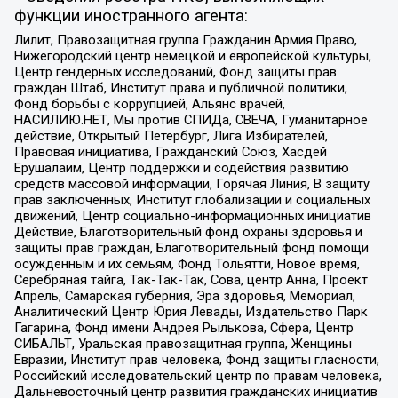
функции иностранного агента:
Лилит, Правозащитная группа Гражданин.Армия.Право,
Нижегородский центр немецкой и европейской культуры,
Центр гендерных исследований, Фонд защиты прав
граждан Штаб, Институт права и публичной политики,
Фонд борьбы с коррупцией, Альянс врачей,
НАСИЛИЮ.НЕТ, Мы против СПИДа, СВЕЧА, Гуманитарное
действие, Открытый Петербург, Лига Избирателей,
Правовая инициатива, Гражданский Союз, Хасдей
Ерушалаим, Центр поддержки и содействия развитию
средств массовой информации, Горячая Линия, В защиту
прав заключенных, Институт глобализации и социальных
движений, Центр социально-информационных инициатив
Действие, Благотворительный фонд охраны здоровья и
защиты прав граждан, Благотворительный фонд помощи
осужденным и их семьям, Фонд Тольятти, Новое время,
Серебряная тайга, Так-Так-Так, Сова, центр Анна, Проект
Апрель, Самарская губерния, Эра здоровья, Мемориал,
Аналитический Центр Юрия Левады, Издательство Парк
Гагарина, Фонд имени Андрея Рылькова, Сфера, Центр
СИБАЛЬТ, Уральская правозащитная группа, Женщины
Евразии, Институт прав человека, Фонд защиты гласности,
Российский исследовательский центр по правам человека,
Дальневосточный центр развития гражданских инициатив