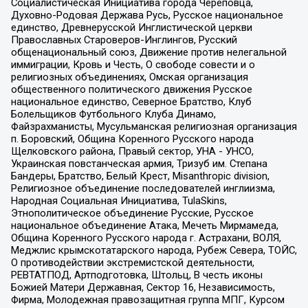
Социалистическая Инициатива города Череповца,
Духовно-Родовая Держава Русь, Русское национальное
единство, Древнерусской Инглистической церкви
Православных Староверов-Инглингов, Русский
общенациональный союз, Движение против нелегальной
иммиграции, Кровь и Честь, О свободе совести и о
религиозных объединениях, Омская организация
общественного политического движения Русское
национальное единство, Северное Братство, Клуб
Болельщиков Футбольного Клуба Динамо,
Файзрахманисты, Мусульманская религиозная организация
п. Боровский, Община Коренного Русского народа
Щелковского района, Правый сектор, УНА - УНСО,
Украинская повстанческая армия, Тризуб им. Степана
Бандеры, Братство, Белый Крест, Misanthropic division,
Религиозное объединение последователей инглиизма,
Народная Социальная Инициатива, TulaSkins,
Этнополитическое объединение Русские, Русское
национальное объединение Атака, Мечеть Мирмамеда,
Община Коренного Русского народа г. Астрахани, ВОЛЯ,
Меджлис крымскотатарского народа, Рубеж Севера, ТОЙС,
О противодействии экстремистской деятельности,
РЕВТАТПОД, Артподготовка, Штольц, В честь иконы
Божией Матери Державная, Сектор 16, Независимость,
Фирма, Молодежная правозащитная группа МПГ, Курсом