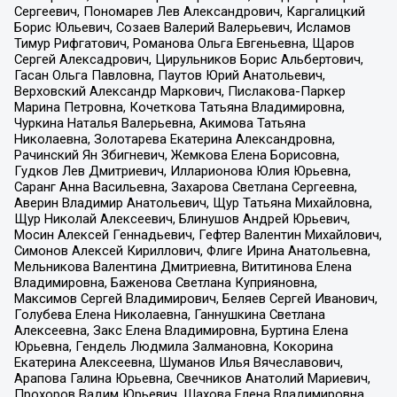
Сергеевич, Пономарев Лев Александрович, Каргалицкий
Борис Юльевич, Созаев Валерий Валерьевич, Исламов
Тимур Рифгатович, Романова Ольга Евгеньевна, Щаров
Сергей Алексадрович, Цирульников Борис Альбертович,
Гасан Ольга Павловна, Паутов Юрий Анатольевич,
Верховский Александр Маркович, Пислакова-Паркер
Марина Петровна, Кочеткова Татьяна Владимировна,
Чуркина Наталья Валерьевна, Акимова Татьяна
Николаевна, Золотарева Екатерина Александровна,
Рачинский Ян Збигневич, Жемкова Елена Борисовна,
Гудков Лев Дмитриевич, Илларионова Юлия Юрьевна,
Саранг Анна Васильевна, Захарова Светлана Сергеевна,
Аверин Владимир Анатольевич, Щур Татьяна Михайловна,
Щур Николай Алексеевич, Блинушов Андрей Юрьевич,
Мосин Алексей Геннадьевич, Гефтер Валентин Михайлович,
Симонов Алексей Кириллович, Флиге Ирина Анатольевна,
Мельникова Валентина Дмитриевна, Вититинова Елена
Владимировна, Баженова Светлана Куприяновна,
Максимов Сергей Владимирович, Беляев Сергей Иванович,
Голубева Елена Николаевна, Ганнушкина Светлана
Алексеевна, Закс Елена Владимировна, Буртина Елена
Юрьевна, Гендель Людмила Залмановна, Кокорина
Екатерина Алексеевна, Шуманов Илья Вячеславович,
Арапова Галина Юрьевна, Свечников Анатолий Мариевич,
Прохоров Вадим Юрьевич, Шахова Елена Владимировна,