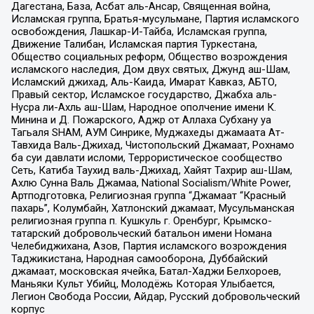
Дагестана, База, Асбат аль-Ансар, Священная война,
Исламская группа, Братья-мусульмане, Партия исламского
освобождения, Лашкар-И-Тайба, Исламская группа,
Движение Талибан, Исламская партия Туркестана,
Общество социальных реформ, Общество возрождения
исламского наследия, Дом двух святых, Джунд аш-Шам,
Исламский джихад, Аль-Каида, Имарат Кавказ, АБТО,
Правый сектор, Исламское государство, Джабха аль-
Нусра ли-Ахль аш-Шам, Народное ополчение имени К.
Минина и Д. Пожарского, Аджр от Аллаха Субхану уа
Тагьаля SHAM, АУМ Синрике, Муджахеды джамаата Ат-
Тавхида Валь-Джихад, Чистопольский Джамаат, Рохнамо
ба суи давлати исломи, Террористическое сообщество
Сеть, Катиба Таухид валь-Джихад, Хайят Тахрир аш-Шам,
Ахлю Сунна Валь Джамаа, National Socialism/White Power,
Артподготовка, Религиозная группа “Джамаат “Красный
пахарь”, Колумбайн, Хатлонский джамаат, Мусульманская
религиозная группа п. Кушкуль г. Оренбург, Крымско-
татарский добровольческий батальон имени Номана
Челебиджихана, Азов, Партия исламского возрождения
Таджикистана, Народная самооборона, Дуббайский
джамаат, московская ячейка, Батал-Хаджи Белхороев,
Маньяки Культ Убийц, Молодёжь Которая Улыбается,
Легион Свобода России, Айдар, Русский добровольческий
корпус