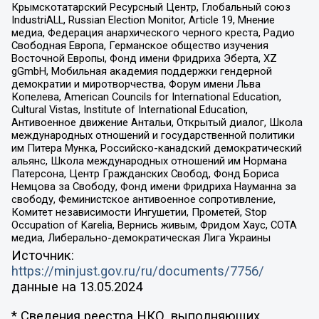
Крымскотатарский Ресурсный Центр, Глобальный союз
IndustriALL, Russian Election Monitor, Article 19, Мнение
медиа, Федерация анархического черного креста, Радио
Свободная Европа, Германское общество изучения
Восточной Европы, Фонд имени Фридриха Эберта, XZ
gGmbH, Мобильная академия поддержки гендерной
демократии и миротворчества, Форум имени Льва
Копелева, American Councils for International Education,
Cultural Vistas, Institute of International Education,
Антивоенное движение Антальи, Открытый диалог, Школа
международных отношений и государственной политики
им Питера Мунка, Российско-канадский демократический
альянс, Школа международных отношений им Нормана
Патерсона, Центр Гражданских Свобод, Фонд Бориса
Немцова за Свободу, Фонд имени Фридриха Науманна за
свободу, Феминистское антивоенное сопротивление,
Комитет независимости Ингушетии, Прометей, Stop
Occupation of Karelia, Вернись живым, Фридом Хаус, СОТА
медиа, Либерально-демократическая Лига Украины
Источник:
https://minjust.gov.ru/ru/documents/7756/
данные на
13.05.2024
* Сведения реестра НКО, выполняющих