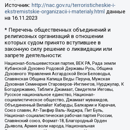
Источник:
http://nac.gov.ru/terroristicheskie-i-
ekstremistskie-organizacii-i-materialy.html
данные
на
16.11.2023
* Перечень общественных объединений и
религиозных организаций в отношении
которых судом принято вступившее в
законную силу решение о ликвидации или
запрете деятельности:
Национал-большевистская партия, ВЕК РА, Рада земли
Кубанской Духовно Родовой Державы Русь, Община
Духовного Управления Асгардской Веси Беловодья,
Славянская Община Капища Веды Перуна, Мужская
Духовная Семинария Староверов-Инглингов, Нурджулар, К
Богодержавию, Таблиги Джамаат, Свидетели Иеговы,
Русское национальное единство, Национал-
социалистическое общество, Джамаат мувахидов,
Объединенный Вилайат Кабарды, Балкарии и Карачая,
Союз славян, Ат-Такфир Валь-Хиджра, Пит Буль,
Национал-социалистическая рабочая партия России,
Славянский союз, Формат-18, Благородный Орден
Дьявола, Армия воли народа, Национальная