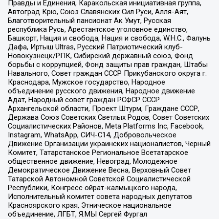
Правды и Единения, Каракольская инициативная группа,
Автоград Крю, Союз Славянских Сил Руси, Алля-Аят,
Благотворительный пансионат Ак Умут, Русская
республика Русь, Арестантское уголовное единство,
Башкорт, Нация и свобода, Нация и свобода, W.H.С., Фалунь
Дафа, Иртыш Ultras, Русский Патриотический клуб-
Новокузнецк/РПК, Сибирский державный союз, Фонд
борьбы с коррупцией, Фонд защиты прав граждан, Штабы
Навального, Совет граждан СССР Прикубанского округа г.
Краснодара, Мужское государство, Народное
объединение русского движения, Народное движение
Адат, Народный совет граждан РСФСР СССР
Архангельской области, Проект Штурм, Граждане СССР,
Держава Союз Советских Светлых Родов, Совет Советских
Социалистических Районов, Meta Platforms Inc, Facebook,
Instagram, WhatsApp, СИЧ-С14, Добровольческое
Движение Организации украинских националистов, Черный
Комитет, Татарстанское Региональное Всетатарское
общественное движение, Невоград, Молодежное
Демократическое Движение Весна, Верховный Совет
Татарской Автономной Советской Социалистической
Республики, Конгресс ойрат-калмыцкого народа,
Исполнительный комитет совета народных депутатов
Красноярского края, Этническое национальное
объединение, ЛГБТ, Я.МЫ Сергей Фургал