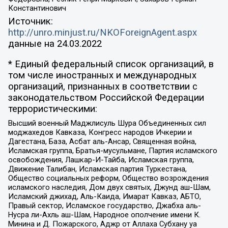
Константинович
Источник:
http://unro.minjust.ru/NKOForeignAgent.aspx
данные на
24.03.2022
* Единый федеральный список организаций, в
том числе иностранных и международных
организаций, признанных в соответствии с
законодательством Российской Федерации
террористическими:
Высший военный Маджлисуль Шура Объединенных сил
моджахедов Кавказа, Конгресс народов Ичкерии и
Дагестана, База, Асбат аль-Ансар, Священная война,
Исламская группа, Братья-мусульмане, Партия исламского
освобождения, Лашкар-И-Тайба, Исламская группа,
Движение Талибан, Исламская партия Туркестана,
Общество социальных реформ, Общество возрождения
исламского наследия, Дом двух святых, Джунд аш-Шам,
Исламский джихад, Аль-Каида, Имарат Кавказ, АБТО,
Правый сектор, Исламское государство, Джабха аль-
Нусра ли-Ахль аш-Шам, Народное ополчение имени К.
Минина и Д. Пожарского, Аджр от Аллаха Субхану уа