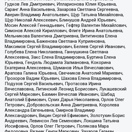
Гудков Лев Дмитриевич, Илларионова Юлия Юрьевна,
Саранг Анна Васильевна, Захарова Светлана Сергеевна,
Аверин Владимир Анатольевич, Щур Татьяна Михайловна,
Щур Николай Алексеевич, Блинушов Андрей Юрьевич,
Мосин Алексей Геннадьевич, Гефтер Валентин Михайлович,
Симонов Алексей Кириллович, Флиге Ирина Анатольевна,
Мельникова Валентина Дмитриевна, Вититинова Елена
Владимировна, Баженова Светлана Куприяновна,
Максимов Сергей Владимирович, Беляев Сергей Иванович,
Голубева Елена Николаевна, Ганнушкина Светлана
Алексеевна, Закс Елена Владимировна, Буртина Елена
Юрьевна, Гендель Людмила Залмановна, Кокорина
Екатерина Алексеевна, Шуманов Илья Вячеславович,
Арапова Галина Юрьевна, Свечников Анатолий Мариевич,
Прохоров Вадим Юрьевич, Шахова Елена Владимировна,
Подузов Сергей Васильевич, Протасова Ирина
Вячеславовна, Литинский Леонид Борисович, Лукашевский
Сергей Маркович, Бахмин Вячеслав Иванович, Шабад
Анатолий Ефимович, Сухих Дарья Николаевна, Орлов Олег
Петрович, Добровольская Анна Дмитриевна, Королева
Александра Евгеньевна, Смирнов Владимир
Александрович, Вицин Сергей Ефимович, Золотухин Борис
Андреевич, Левинсон Лев Семенович, Локшина Татьяна
Иосифовна, Орлов Олег Петрович, Полякова Мара
Федоровна, Резник Генри Маркович, Захаров Герман