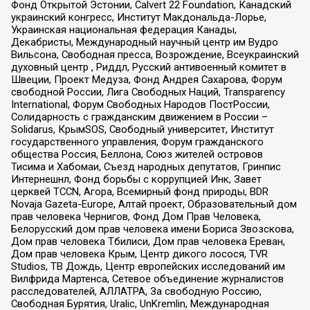
Фонд Открытой Эстонии, Calvert 22 Foundation, Канадский
украинский конгресс, Институт Макдональда-Лорье,
Украинская национальная федерация Канады,
Декабристы, Международный научный центр им Вудро
Вильсона, Свободная пресса, Возрождение, Всеукраинский
духовный центр , Риддл, Русский антивоенный комитет в
Швеции, Проект Медуза, Фонд Андрея Сахарова, Форум
свободной России, Лига Свободных Наций, Transparеncy
International, Форум Свободных Народов ПостРоссии,
Солидарность с гражданским движением в России –
Solidarus, КрымSOS, Свободный университет, Институт
государственного управления, Форум гражданского
общества Россия, Беллона, Союз жителей островов
Тисима и Хабомаи, Съезд народных депутатов, Гринпис
Интернешнл, Фонд борьбы с коррупцией Инк, Завет
церквей TCCN, Агора, Всемирный фонд природы, BDR
Novaja Gazeta-Europe, Алтай проект, Образовательный дом
прав человека Чернигов, Фонд Дом Прав Человека,
Белорусский дом прав человека имени Бориса Звозскова,
Дом прав человека Тбилиси, Дом прав человека Ереван,
Дом прав человека Крым, Центр дикого лосося, TVR
Studios, ТВ Дождь, Центр европейских исследований им
Вилфрида Мартенса, Сетевое объединение журналистов
расследователей, АЛЛАТРА, За свободную Россию,
Свободная Бурятия, Uralic, UnKremlin, Международная