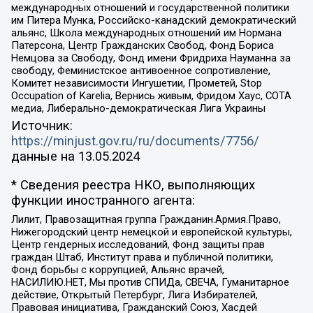
международных отношений и государственной политики
им Питера Мунка, Российско-канадский демократический
альянс, Школа международных отношений им Нормана
Патерсона, Центр Гражданских Свобод, Фонд Бориса
Немцова за Свободу, Фонд имени Фридриха Науманна за
свободу, Феминистское антивоенное сопротивление,
Комитет независимости Ингушетии, Прометей, Stop
Occupation of Karelia, Вернись живым, Фридом Хаус, СОТА
медиа, Либерально-демократическая Лига Украины
Источник:
https://minjust.gov.ru/ru/documents/7756/
данные на
13.05.2024
* Сведения реестра НКО, выполняющих
функции иностранного агента:
Лилит, Правозащитная группа Гражданин.Армия.Право,
Нижегородский центр немецкой и европейской культуры,
Центр гендерных исследований, Фонд защиты прав
граждан Штаб, Институт права и публичной политики,
Фонд борьбы с коррупцией, Альянс врачей,
НАСИЛИЮ.НЕТ, Мы против СПИДа, СВЕЧА, Гуманитарное
действие, Открытый Петербург, Лига Избирателей,
Правовая инициатива, Гражданский Союз, Хасдей