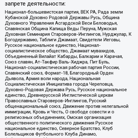
запрете деятельности:
Национал-большевистская партия, ВЕК РА, Рада земли
Кубанской Духовно Родовой Державы Русь, Община
Духовного Управления Асгардской Веси Беловодья,
Славянская Община Капища Веды Перуна, Мужская
Духовная Семинария Староверов-Инглингов, Нурджулар, К
Богодержавию, Таблиги Джамаат, Свидетели Иеговы,
Русское национальное единство, Национал-
социалистическое общество, Джамаат мувахидов,
Объединенный Вилайат Кабарды, Балкарии и Карачая,
Союз славян, Ат-Такфир Валь-Хиджра, Пит Буль,
Национал-социалистическая рабочая партия России,
Славянский союз, Формат-18, Благородный Орден
Дьявола, Армия воли народа, Национальная
Социалистическая Инициатива города Череповца,
Духовно-Родовая Держава Русь, Русское национальное
единство, Древнерусской Инглистической церкви
Православных Староверов-Инглингов, Русский
общенациональный союз, Движение против нелегальной
иммиграции, Кровь и Честь, О свободе совести и о
религиозных объединениях, Омская организация
общественного политического движения Русское
национальное единство, Северное Братство, Клуб
Болельщиков Футбольного Клуба Динамо,