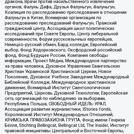
дракона, Врачи против насильственного извлечения
органов, Фалунь Дафа, Друзья Фалуньгун, Фалуньгун,
Коалиция по расследованию преследования в отношении
Фалуньгун в Китае, Всемирная организация по
расследованию преследований Фалуньгун, Пражский
гражданский центр, Ассоциация школ политических
исследований при Совете Европы, Центр либеральной
современности, Форум русскоязычных европейцев,
Немецко-русский обмен, Бард колледж, Европейский
выбор, Фонд Ходорковского, Оксфордский российский
фонд, Фонд Будущее России, Компания свободы
информации, Проект Медиа, Международное партнерство
за права человека, Духовное Управление Евангельских
Христиан Украинской Христианской Церкви, Новое
Поколение, Духовное Учебное Заведение Международный
Библейский Колледж, Международное христианское
движение, Всемирный Институт Саентологических
Предприятий, Церковь Духовной Технологии, Европейская
сеть организаций по наблюдению за выборами,
Республика Польша, СВОБОДНЫЙ ИДЕЛЬ-УРАЛ,
Ассоциация развития журналистики, IStories fonds,
Королевский Институт Международных Отношений,
КРИМСЬКА ПРАВОЗАХИСНА ГРУПА, Фонд имени Генриха
Бёлля, Stichting Bellingcat, Bellingcat Ltd, The Insider, Институт
правовой инициативы Центральной и Восточной Европы,