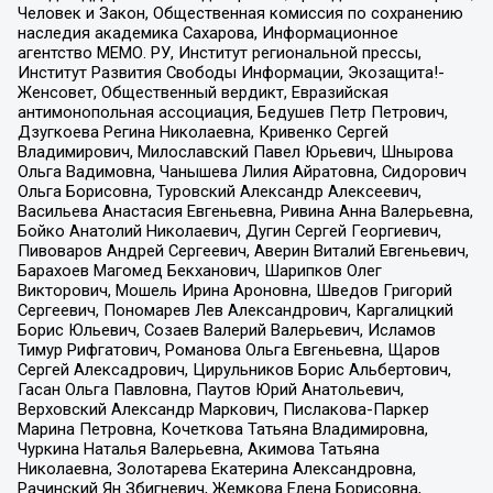
Человек и Закон, Общественная комиссия по сохранению
наследия академика Сахарова, Информационное
агентство МЕМО. РУ, Институт региональной прессы,
Институт Развития Свободы Информации, Экозащита!-
Женсовет, Общественный вердикт, Евразийская
антимонопольная ассоциация, Бедушев Петр Петрович,
Дзугкоева Регина Николаевна, Кривенко Сергей
Владимирович, Милославский Павел Юрьевич, Шнырова
Ольга Вадимовна, Чанышева Лилия Айратовна, Сидорович
Ольга Борисовна, Туровский Александр Алексеевич,
Васильева Анастасия Евгеньевна, Ривина Анна Валерьевна,
Бойко Анатолий Николаевич, Дугин Сергей Георгиевич,
Пивоваров Андрей Сергеевич, Аверин Виталий Евгеньевич,
Барахоев Магомед Бекханович, Шарипков Олег
Викторович, Мошель Ирина Ароновна, Шведов Григорий
Сергеевич, Пономарев Лев Александрович, Каргалицкий
Борис Юльевич, Созаев Валерий Валерьевич, Исламов
Тимур Рифгатович, Романова Ольга Евгеньевна, Щаров
Сергей Алексадрович, Цирульников Борис Альбертович,
Гасан Ольга Павловна, Паутов Юрий Анатольевич,
Верховский Александр Маркович, Пислакова-Паркер
Марина Петровна, Кочеткова Татьяна Владимировна,
Чуркина Наталья Валерьевна, Акимова Татьяна
Николаевна, Золотарева Екатерина Александровна,
Рачинский Ян Збигневич, Жемкова Елена Борисовна,