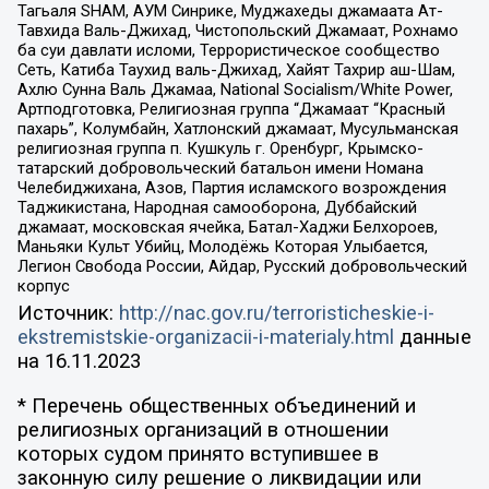
Тагьаля SHAM, АУМ Синрике, Муджахеды джамаата Ат-
Тавхида Валь-Джихад, Чистопольский Джамаат, Рохнамо
ба суи давлати исломи, Террористическое сообщество
Сеть, Катиба Таухид валь-Джихад, Хайят Тахрир аш-Шам,
Ахлю Сунна Валь Джамаа, National Socialism/White Power,
Артподготовка, Религиозная группа “Джамаат “Красный
пахарь”, Колумбайн, Хатлонский джамаат, Мусульманская
религиозная группа п. Кушкуль г. Оренбург, Крымско-
татарский добровольческий батальон имени Номана
Челебиджихана, Азов, Партия исламского возрождения
Таджикистана, Народная самооборона, Дуббайский
джамаат, московская ячейка, Батал-Хаджи Белхороев,
Маньяки Культ Убийц, Молодёжь Которая Улыбается,
Легион Свобода России, Айдар, Русский добровольческий
корпус
Источник:
http://nac.gov.ru/terroristicheskie-i-
ekstremistskie-organizacii-i-materialy.html
данные
на
16.11.2023
* Перечень общественных объединений и
религиозных организаций в отношении
которых судом принято вступившее в
законную силу решение о ликвидации или