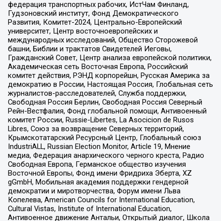
федерация транспортных рабочих, ИстЧам Финланд,
Гудзоновский институт, Фонд Демократического
Развития, Комитет-2024, Центрально-Европейский
университет, Центр восточноевропейских и
международных исследований, Общество Сторожевой
башни, Библии и трактатов Свидетелей Иеговы,
Гражданский Совет, Центр анализа европейской политики,
Академическая сеть Восточная Европа, Российский
комитет действия, РЭНД корпорейшн, Русская Америка за
демократию в России, Настоящая Россия, Глобальная сеть
журналистов-расследователей, Служба поддержки,
Свободная Россия Берлин, Свободная Россия Северный
Рейн-Вестфалия, Фонд глобальной помощи, Антивоенный
комитет России, Russie-Libertes, La Asocicion de Rusos
Libres, Союз за возвращение Северных территорий,
Крымскотатарский Ресурсный Центр, Глобальный союз
IndustriALL, Russian Election Monitor, Article 19, Мнение
медиа, Федерация анархического черного креста, Радио
Свободная Европа, Германское общество изучения
Восточной Европы, Фонд имени Фридриха Эберта, XZ
gGmbH, Мобильная академия поддержки гендерной
демократии и миротворчества, Форум имени Льва
Копелева, American Councils for International Education,
Cultural Vistas, Institute of International Education,
Антивоенное движение Антальи, Открытый диалог, Школа