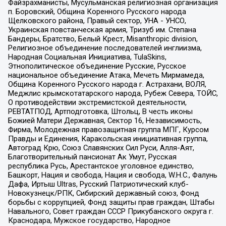
Файзрахманисты, Мусульманская религиозная организация
п. Боровский, Община Коренного Русского народа
Щелковского района, Правый сектор, УНА - УНСО,
Украинская повстанческая армия, Тризуб им. Степана
Бандеры, Братство, Белый Крест, Misanthropic division,
Религиозное объединение последователей инглиизма,
Народная Социальная Инициатива, TulaSkins,
Этнополитическое объединение Русские, Русское
национальное объединение Атака, Мечеть Мирмамеда,
Община Коренного Русского народа г. Астрахани, ВОЛЯ,
Меджлис крымскотатарского народа, Рубеж Севера, ТОЙС,
О противодействии экстремистской деятельности,
РЕВТАТПОД, Артподготовка, Штольц, В честь иконы
Божией Матери Державная, Сектор 16, Независимость,
Фирма, Молодежная правозащитная группа МПГ, Курсом
Правды и Единения, Каракольская инициативная группа,
Автоград Крю, Союз Славянских Сил Руси, Алля-Аят,
Благотворительный пансионат Ак Умут, Русская
республика Русь, Арестантское уголовное единство,
Башкорт, Нация и свобода, Нация и свобода, W.H.С., Фалунь
Дафа, Иртыш Ultras, Русский Патриотический клуб-
Новокузнецк/РПК, Сибирский державный союз, Фонд
борьбы с коррупцией, Фонд защиты прав граждан, Штабы
Навального, Совет граждан СССР Прикубанского округа г.
Краснодара, Мужское государство, Народное