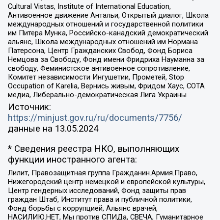
Cultural Vistas, Institute of International Education,
Антивоенное движение Антальи, Открытый диалог, Школа
международных отношений и государственной политики
им Питера Мунка, Российско-канадский демократический
альянс, Школа международных отношений им Нормана
Патерсона, Центр Гражданских Свобод, Фонд Бориса
Немцова за Свободу, Фонд имени Фридриха Науманна за
свободу, Феминистское антивоенное сопротивление,
Комитет независимости Ингушетии, Прометей, Stop
Occupation of Karelia, Вернись живым, Фридом Хаус, СОТА
медиа, Либерально-демократическая Лига Украины
Источник:
https://minjust.gov.ru/ru/documents/7756/
данные на
13.05.2024
* Сведения реестра НКО, выполняющих
функции иностранного агента:
Лилит, Правозащитная группа Гражданин.Армия.Право,
Нижегородский центр немецкой и европейской культуры,
Центр гендерных исследований, Фонд защиты прав
граждан Штаб, Институт права и публичной политики,
Фонд борьбы с коррупцией, Альянс врачей,
НАСИЛИЮ.НЕТ, Мы против СПИДа, СВЕЧА, Гуманитарное