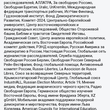
расследователей, АЛЛАТРА, За свободную Россию,
Свободная Бурятия, Uralic, UnKremlin, Международная
федерация транспортных рабочих, ИстЧам Финланд,
Гудзоновский институт, Фонд Демократического
Развития, Комитет-2024, Центрально-Европейский
университет, Центр восточноевропейских и
международных исследований, Общество Сторожевой
башни, Библии и трактатов Свидетелей Иеговы,
Гражданский Совет, Центр анализа европейской политики,
Академическая сеть Восточная Европа, Российский
комитет действия, РЭНД корпорейшн, Русская Америка за
демократию в России, Настоящая Россия, Глобальная сеть
журналистов-расследователей, Служба поддержки,
Свободная Россия Берлин, Свободная Россия Северный
Рейн-Вестфалия, Фонд глобальной помощи, Антивоенный
комитет России, Russie-Libertes, La Asocicion de Rusos
Libres, Союз за возвращение Северных территорий,
Крымскотатарский Ресурсный Центр, Глобальный союз
IndustriALL, Russian Election Monitor, Article 19, Мнение
медиа, Федерация анархического черного креста, Радио
Свободная Европа, Германское общество изучения
Восточной Европы, Фонд имени Фридриха Эберта, XZ
gGmbH, Мобильная академия поддержки гендерной
демократии и миротворчества, Форум имени Льва
Копелева, American Councils for International Education,