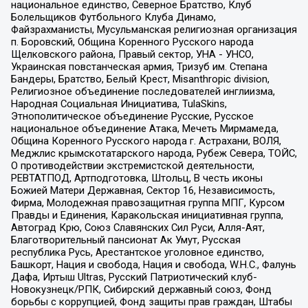
национальное единство, Северное Братство, Клуб
Болельщиков Футбольного Клуба Динамо,
Файзрахманисты, Мусульманская религиозная организация
п. Боровский, Община Коренного Русского народа
Щелковского района, Правый сектор, УНА - УНСО,
Украинская повстанческая армия, Тризуб им. Степана
Бандеры, Братство, Белый Крест, Misanthropic division,
Религиозное объединение последователей инглиизма,
Народная Социальная Инициатива, TulaSkins,
Этнополитическое объединение Русские, Русское
национальное объединение Атака, Мечеть Мирмамеда,
Община Коренного Русского народа г. Астрахани, ВОЛЯ,
Меджлис крымскотатарского народа, Рубеж Севера, ТОЙС,
О противодействии экстремистской деятельности,
РЕВТАТПОД, Артподготовка, Штольц, В честь иконы
Божией Матери Державная, Сектор 16, Независимость,
Фирма, Молодежная правозащитная группа МПГ, Курсом
Правды и Единения, Каракольская инициативная группа,
Автоград Крю, Союз Славянских Сил Руси, Алля-Аят,
Благотворительный пансионат Ак Умут, Русская
республика Русь, Арестантское уголовное единство,
Башкорт, Нация и свобода, Нация и свобода, W.H.С., Фалунь
Дафа, Иртыш Ultras, Русский Патриотический клуб-
Новокузнецк/РПК, Сибирский державный союз, Фонд
борьбы с коррупцией, Фонд защиты прав граждан, Штабы