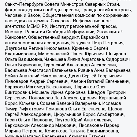
Санкт-Петербурге Совета Министров Северных Стран,
Фонд поддержки свободы прессы, Гражданский контроль,
Человек и Закон, Общественная комиссия по сохранению
наследия академика Сахарова, Информационное
агентство МЕМО. РУ, Институт региональной прессы,
Институт Развития Свободы Информации, Экозащита!-
Женсовет, Общественный вердикт, Евразийская
антимонопольная ассоциация, Бедушев Петр Петрович,
Дзугкоева Регина Николаевна, Кривенко Сергей
Владимирович, Милославский Павел Юрьевич, Шнырова
Ольга Вадимовна, Чанышева Лилия Айратовна, Сидорович
Ольга Борисовна, Туровский Александр Алексеевич,
Васильева Анастасия Евгеньевна, Ривина Анна Валерьевна,
Бойко Анатолий Николаевич, Дугин Сергей Георгиевич,
Пивоваров Андрей Сергеевич, Аверин Виталий Евгеньевич,
Барахоев Магомед Бекханович, Шарипков Олег
Викторович, Мошель Ирина Ароновна, Шведов Григорий
Сергеевич, Пономарев Лев Александрович, Каргалицкий
Борис Юльевич, Созаев Валерий Валерьевич, Исламов
Тимур Рифгатович, Романова Ольга Евгеньевна, Щаров
Сергей Алексадрович, Цирульников Борис Альбертович,
Гасан Ольга Павловна, Паутов Юрий Анатольевич,
Верховский Александр Маркович, Пислакова-Паркер
Марина Петровна, Кочеткова Татьяна Владимировна,
Чуркина Наталья Валерьевна, Акимова Татьяна