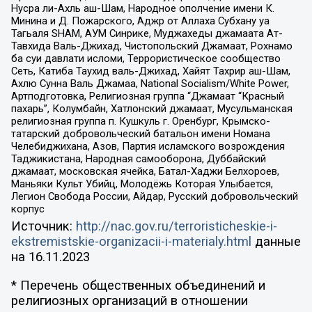
Нусра ли-Ахль аш-Шам, Народное ополчение имени К.
Минина и Д. Пожарского, Аджр от Аллаха Субхану уа
Тагьаля SHAM, АУМ Синрике, Муджахеды джамаата Ат-
Тавхида Валь-Джихад, Чистопольский Джамаат, Рохнамо
ба суи давлати исломи, Террористическое сообщество
Сеть, Катиба Таухид валь-Джихад, Хайят Тахрир аш-Шам,
Ахлю Сунна Валь Джамаа, National Socialism/White Power,
Артподготовка, Религиозная группа “Джамаат “Красный
пахарь”, Колумбайн, Хатлонский джамаат, Мусульманская
религиозная группа п. Кушкуль г. Оренбург, Крымско-
татарский добровольческий батальон имени Номана
Челебиджихана, Азов, Партия исламского возрождения
Таджикистана, Народная самооборона, Дуббайский
джамаат, московская ячейка, Батал-Хаджи Белхороев,
Маньяки Культ Убийц, Молодёжь Которая Улыбается,
Легион Свобода России, Айдар, Русский добровольческий
корпус
Источник:
http://nac.gov.ru/terroristicheskie-i-
ekstremistskie-organizacii-i-materialy.html
данные
на
16.11.2023
* Перечень общественных объединений и
религиозных организаций в отношении