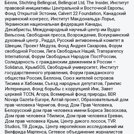
Бёлля, Stichting Bellingcat, Bellingcat Ltd, The Insider, Институт
правовой инициативы Центральной и Восточной Европы,
Фонд Открытой Эстонии, Calvert 22 Foundation, Канадский
украинский конгресс, Институт Макдональда-Лорье,
Украинская национальная федерация Канады,
Декабристы, Международный научный центр им Вудро
Вильсона, Свободная пресса, Возрождение, Всеукраинский
духовный центр , Риддл, Русский антивоенный комитет в
Швеции, Проект Медуза, Фонд Андрея Сахарова, Форум
свободной России, Лига Свободных Наций, Transparеncy
International, Форум Свободных Народов ПостРоссии,
Солидарность с гражданским движением в России –
Solidarus, КрымSOS, Свободный университет, Институт
государственного управления, Форум гражданского
общества Россия, Беллона, Союз жителей островов
Тисима и Хабомаи, Съезд народных депутатов, Гринпис
Интернешнл, Фонд борьбы с коррупцией Инк, Завет
церквей TCCN, Агора, Всемирный фонд природы, BDR
Novaja Gazeta-Europe, Алтай проект, Образовательный дом
прав человека Чернигов, Фонд Дом Прав Человека,
Белорусский дом прав человека имени Бориса Звозскова,
Дом прав человека Тбилиси, Дом прав человека Ереван,
Дом прав человека Крым, Центр дикого лосося, TVR
Studios, ТВ Дождь, Центр европейских исследований им
Вилфрида Мартенса, Сетевое объединение журналистов