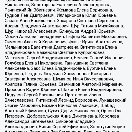
Николаевна, Золотарева Екатерина Александровна,
Рачинский Ян Збигневич, Жемкова Елена Борисовна,
Гудков Лев Дмитриевич, Илларионова Юлия Юрьевна,
Саранг Анна Васильевна, Захарова Светлана Сергеевна,
Аверин Владимир Анатольевич, Щур Татьяна Михайловна,
Щур Николай Алексеевич, Блинушов Андрей Юрьевич,
Мосин Алексей Геннадьевич, Гефтер Валентин Михайлович,
Симонов Алексей Кириллович, Флиге Ирина Анатольевна,
Мельникова Валентина Дмитриевна, Вититинова Елена
Владимировна, Баженова Светлана Куприяновна,
Максимов Сергей Владимирович, Беляев Сергей Иванович,
Голубева Елена Николаевна, Ганнушкина Светлана
Алексеевна, Закс Елена Владимировна, Буртина Елена
Юрьевна, Гендель Людмила Залмановна, Кокорина
Екатерина Алексеевна, Шуманов Илья Вячеславович,
Арапова Галина Юрьевна, Свечников Анатолий Мариевич,
Прохоров Вадим Юрьевич, Шахова Елена Владимировна,
Подузов Сергей Васильевич, Протасова Ирина
Вячеславовна, Литинский Леонид Борисович, Лукашевский
Сергей Маркович, Бахмин Вячеслав Иванович, Шабад
Анатолий Ефимович, Сухих Дарья Николаевна, Орлов Олег
Петрович, Добровольская Анна Дмитриевна, Королева
Александра Евгеньевна, Смирнов Владимир
Александрович, Вицин Сергей Ефимович, Золотухин Борис