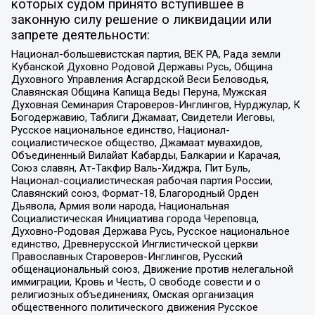
которых судом принято вступившее в
законную силу решение о ликвидации или
запрете деятельности:
Национал-большевистская партия, ВЕК РА, Рада земли
Кубанской Духовно Родовой Державы Русь, Община
Духовного Управления Асгардской Веси Беловодья,
Славянская Община Капища Веды Перуна, Мужская
Духовная Семинария Староверов-Инглингов, Нурджулар, К
Богодержавию, Таблиги Джамаат, Свидетели Иеговы,
Русское национальное единство, Национал-
социалистическое общество, Джамаат мувахидов,
Объединенный Вилайат Кабарды, Балкарии и Карачая,
Союз славян, Ат-Такфир Валь-Хиджра, Пит Буль,
Национал-социалистическая рабочая партия России,
Славянский союз, Формат-18, Благородный Орден
Дьявола, Армия воли народа, Национальная
Социалистическая Инициатива города Череповца,
Духовно-Родовая Держава Русь, Русское национальное
единство, Древнерусской Инглистической церкви
Православных Староверов-Инглингов, Русский
общенациональный союз, Движение против нелегальной
иммиграции, Кровь и Честь, О свободе совести и о
религиозных объединениях, Омская организация
общественного политического движения Русское