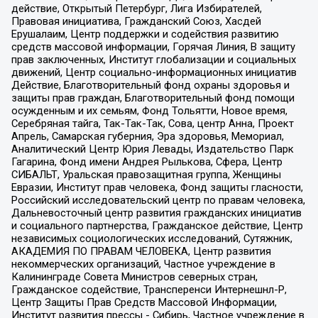
действие, Открытый Петербург, Лига Избирателей,
Правовая инициатива, Гражданский Союз, Хасдей
Ерушалаим, Центр поддержки и содействия развитию
средств массовой информации, Горячая Линия, В защиту
прав заключенных, Институт глобализации и социальных
движений, Центр социально-информационных инициатив
Действие, Благотворительный фонд охраны здоровья и
защиты прав граждан, Благотворительный фонд помощи
осужденным и их семьям, Фонд Тольятти, Новое время,
Серебряная тайга, Так-Так-Так, Сова, центр Анна, Проект
Апрель, Самарская губерния, Эра здоровья, Мемориал,
Аналитический Центр Юрия Левады, Издательство Парк
Гагарина, Фонд имени Андрея Рылькова, Сфера, Центр
СИБАЛЬТ, Уральская правозащитная группа, Женщины
Евразии, Институт прав человека, Фонд защиты гласности,
Российский исследовательский центр по правам человека,
Дальневосточный центр развития гражданских инициатив
и социального партнерства, Гражданское действие, Центр
независимых социологических исследований, Сутяжник,
АКАДЕМИЯ ПО ПРАВАМ ЧЕЛОВЕКА, Центр развития
некоммерческих организаций, Частное учреждение в
Калининграде Совета Министров северных стран,
Гражданское содействие, Трансперенси Интернешнл-Р,
Центр Защиты Прав Средств Массовой Информации,
Институт развития прессы - Сибирь, Частное учреждение в