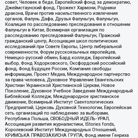
совет, Человек в беде, Европейский фонд за демократию,
Джеймстаунский фонд, Прожект Хармони, Родники
дракона, Врачи против насильственного извлечения
органов, Фалунь Дафа, Друзья Фалуньгун, Фалуньгун,
Коалиция по расследованию преследования в отношении
Фалуньгун в Китае, Всемирная организация по
расследованию преследований Фалуньгун, Пражский
гражданский центр, Ассоциация школ политических
исследований при Совете Европы, Центр либеральной
современности, Форум русскоязычных европейцев,
Немецко-русский обмен, Бард колледж, Европейский
выбор, Фонд Ходорковского, Оксфордский российский
фонд, Фонд Будущее России, Компания свободы
информации, Проект Медиа, Международное партнерство
за права человека, Духовное Управление Евангельских
Христиан Украинской Христианской Церкви, Новое
Поколение, Духовное Учебное Заведение Международный
Библейский Колледж, Международное христианское
движение, Всемирный Институт Саентологических
Предприятий, Церковь Духовной Технологии, Европейская
сеть организаций по наблюдению за выборами,
Республика Польша, СВОБОДНЫЙ ИДЕЛЬ-УРАЛ,
Ассоциация развития журналистики, IStories fonds,
Королевский Институт Международных Отношений,
КРИМСЬКА ПРАВОЗАХИСНА ГРУПА, Фонд имени Генриха