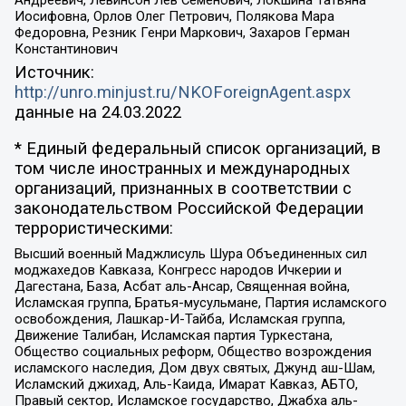
Андреевич, Левинсон Лев Семенович, Локшина Татьяна
Иосифовна, Орлов Олег Петрович, Полякова Мара
Федоровна, Резник Генри Маркович, Захаров Герман
Константинович
Источник:
http://unro.minjust.ru/NKOForeignAgent.aspx
данные на
24.03.2022
* Единый федеральный список организаций, в
том числе иностранных и международных
организаций, признанных в соответствии с
законодательством Российской Федерации
террористическими:
Высший военный Маджлисуль Шура Объединенных сил
моджахедов Кавказа, Конгресс народов Ичкерии и
Дагестана, База, Асбат аль-Ансар, Священная война,
Исламская группа, Братья-мусульмане, Партия исламского
освобождения, Лашкар-И-Тайба, Исламская группа,
Движение Талибан, Исламская партия Туркестана,
Общество социальных реформ, Общество возрождения
исламского наследия, Дом двух святых, Джунд аш-Шам,
Исламский джихад, Аль-Каида, Имарат Кавказ, АБТО,
Правый сектор, Исламское государство, Джабха аль-