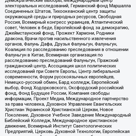
Демократические Выборы, Международный центр
электоральных исследований, Германский фонд Маршалла
Соединенных Штатов, Тихоокеанский центр защиты
окружающей среды и природных ресурсов, Свободная
Россия, Всемирный конгресс украинцев, Атлантический
совет, Человек в беде, Европейский фонд за демократию,
Джеймстаунский фонд, Прожект Хармони, Родники
дракона, Врачи против насильственного извлечения
органов, Фалунь Дафа, Друзья Фалуньгун, Фалуньгун,
Коалиция по расследованию преследования в отношении
Фалуньгун в Китае, Всемирная организация по
расследованию преследований Фалуньгун, Пражский
гражданский центр, Ассоциация школ политических
исследований при Совете Европы, Центр либеральной
современности, Форум русскоязычных европейцев,
Немецко-русский обмен, Бард колледж, Европейский
выбор, Фонд Ходорковского, Оксфордский российский
фонд, Фонд Будущее России, Компания свободы
информации, Проект Медиа, Международное партнерство
за права человека, Духовное Управление Евангельских
Христиан Украинской Христианской Церкви, Новое
Поколение, Духовное Учебное Заведение Международный
Библейский Колледж, Международное христианское
движение, Всемирный Институт Саентологических
Предприятий, Церковь Духовной Технологии, Европейская