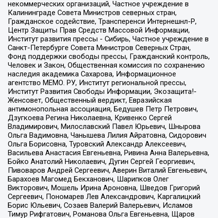
некоммерческих организаций, Частное учреждение в
Калининграде Совета Министров северных стран,
Гражданское содействие, Трансперенси Интернешнл-Р,
Центр Защиты Прав Средств Массовой Информации,
Институт развития прессы - Сибирь, Частное учреждение в
Санкт-Петербурге Совета Министров Северных Стран,
Фонд поддержки свободы прессы, Гражданский контроль,
Человек и Закон, Общественная комиссия по сохранению
наследия академика Сахарова, Информационное
агентство МЕМО. РУ, Институт региональной прессы,
Институт Развития Свободы Информации, Экозащита!-
Женсовет, Общественный вердикт, Евразийская
антимонопольная ассоциация, Бедушев Петр Петрович,
Дзугкоева Регина Николаевна, Кривенко Сергей
Владимирович, Милославский Павел Юрьевич, Шнырова
Ольга Вадимовна, Чанышева Лилия Айратовна, Сидорович
Ольга Борисовна, Туровский Александр Алексеевич,
Васильева Анастасия Евгеньевна, Ривина Анна Валерьевна,
Бойко Анатолий Николаевич, Дугин Сергей Георгиевич,
Пивоваров Андрей Сергеевич, Аверин Виталий Евгеньевич,
Барахоев Магомед Бекханович, Шарипков Олег
Викторович, Мошель Ирина Ароновна, Шведов Григорий
Сергеевич, Пономарев Лев Александрович, Каргалицкий
Борис Юльевич, Созаев Валерий Валерьевич, Исламов
Тимур Рифгатович, Романова Ольга Евгеньевна, Щаров