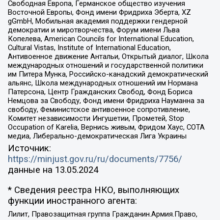
Свободная Европа, Германское общество изучения
Восточной Европы, Фонд имени Фридриха Эберта, XZ
gGmbH, Мобильная академия поддержки гендерной
демократии и миротворчества, Форум имени Льва
Копелева, American Councils for International Education,
Cultural Vistas, Institute of International Education,
Антивоенное движение Антальи, Открытый диалог, Школа
международных отношений и государственной политики
им Питера Мунка, Российско-канадский демократический
альянс, Школа международных отношений им Нормана
Патерсона, Центр Гражданских Свобод, Фонд Бориса
Немцова за Свободу, Фонд имени Фридриха Науманна за
свободу, Феминистское антивоенное сопротивление,
Комитет независимости Ингушетии, Прометей, Stop
Occupation of Karelia, Вернись живым, Фридом Хаус, СОТА
медиа, Либерально-демократическая Лига Украины
Источник:
https://minjust.gov.ru/ru/documents/7756/
данные на
13.05.2024
* Сведения реестра НКО, выполняющих
функции иностранного агента:
Лилит, Правозащитная группа Гражданин.Армия.Право,