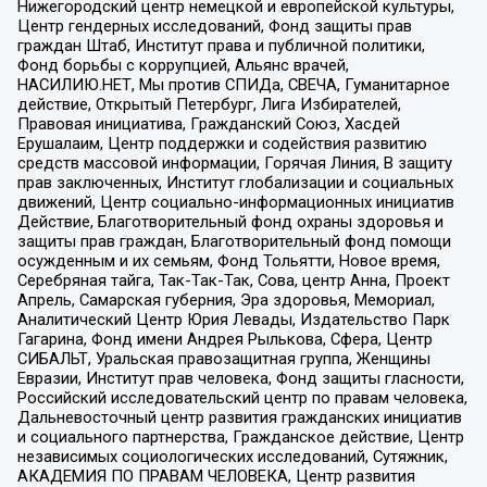
Нижегородский центр немецкой и европейской культуры,
Центр гендерных исследований, Фонд защиты прав
граждан Штаб, Институт права и публичной политики,
Фонд борьбы с коррупцией, Альянс врачей,
НАСИЛИЮ.НЕТ, Мы против СПИДа, СВЕЧА, Гуманитарное
действие, Открытый Петербург, Лига Избирателей,
Правовая инициатива, Гражданский Союз, Хасдей
Ерушалаим, Центр поддержки и содействия развитию
средств массовой информации, Горячая Линия, В защиту
прав заключенных, Институт глобализации и социальных
движений, Центр социально-информационных инициатив
Действие, Благотворительный фонд охраны здоровья и
защиты прав граждан, Благотворительный фонд помощи
осужденным и их семьям, Фонд Тольятти, Новое время,
Серебряная тайга, Так-Так-Так, Сова, центр Анна, Проект
Апрель, Самарская губерния, Эра здоровья, Мемориал,
Аналитический Центр Юрия Левады, Издательство Парк
Гагарина, Фонд имени Андрея Рылькова, Сфера, Центр
СИБАЛЬТ, Уральская правозащитная группа, Женщины
Евразии, Институт прав человека, Фонд защиты гласности,
Российский исследовательский центр по правам человека,
Дальневосточный центр развития гражданских инициатив
и социального партнерства, Гражданское действие, Центр
независимых социологических исследований, Сутяжник,
АКАДЕМИЯ ПО ПРАВАМ ЧЕЛОВЕКА, Центр развития