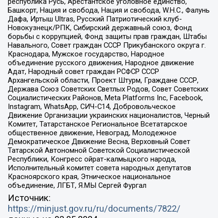
республика Русь, Арестантское уголовное единство,
Башкорт, Нация и свобода, Нация и свобода, W.H.С., Фалунь
Дафа, Иртыш Ultras, Русский Патриотический клуб-
Новокузнецк/РПК, Сибирский державный союз, Фонд
борьбы с коррупцией, Фонд защиты прав граждан, Штабы
Навального, Совет граждан СССР Прикубанского округа г.
Краснодара, Мужское государство, Народное
объединение русского движения, Народное движение
Адат, Народный совет граждан РСФСР СССР
Архангельской области, Проект Штурм, Граждане СССР,
Держава Союз Советских Светлых Родов, Совет Советских
Социалистических Районов, Meta Platforms Inc, Facebook,
Instagram, WhatsApp, СИЧ-С14, Добровольческое
Движение Организации украинских националистов, Черный
Комитет, Татарстанское Региональное Всетатарское
общественное движение, Невоград, Молодежное
Демократическое Движение Весна, Верховный Совет
Татарской Автономной Советской Социалистической
Республики, Конгресс ойрат-калмыцкого народа,
Исполнительный комитет совета народных депутатов
Красноярского края, Этническое национальное
объединение, ЛГБТ, Я.МЫ Сергей Фургал
Источник:
https://minjust.gov.ru/ru/documents/7822/