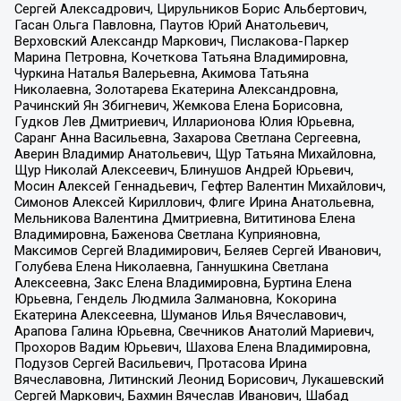
Сергей Алексадрович, Цирульников Борис Альбертович,
Гасан Ольга Павловна, Паутов Юрий Анатольевич,
Верховский Александр Маркович, Пислакова-Паркер
Марина Петровна, Кочеткова Татьяна Владимировна,
Чуркина Наталья Валерьевна, Акимова Татьяна
Николаевна, Золотарева Екатерина Александровна,
Рачинский Ян Збигневич, Жемкова Елена Борисовна,
Гудков Лев Дмитриевич, Илларионова Юлия Юрьевна,
Саранг Анна Васильевна, Захарова Светлана Сергеевна,
Аверин Владимир Анатольевич, Щур Татьяна Михайловна,
Щур Николай Алексеевич, Блинушов Андрей Юрьевич,
Мосин Алексей Геннадьевич, Гефтер Валентин Михайлович,
Симонов Алексей Кириллович, Флиге Ирина Анатольевна,
Мельникова Валентина Дмитриевна, Вититинова Елена
Владимировна, Баженова Светлана Куприяновна,
Максимов Сергей Владимирович, Беляев Сергей Иванович,
Голубева Елена Николаевна, Ганнушкина Светлана
Алексеевна, Закс Елена Владимировна, Буртина Елена
Юрьевна, Гендель Людмила Залмановна, Кокорина
Екатерина Алексеевна, Шуманов Илья Вячеславович,
Арапова Галина Юрьевна, Свечников Анатолий Мариевич,
Прохоров Вадим Юрьевич, Шахова Елена Владимировна,
Подузов Сергей Васильевич, Протасова Ирина
Вячеславовна, Литинский Леонид Борисович, Лукашевский
Сергей Маркович, Бахмин Вячеслав Иванович, Шабад