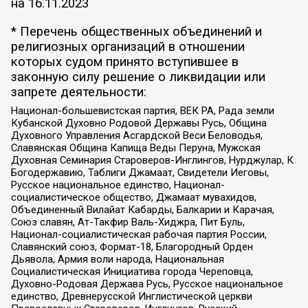
на
16.11.2023
* Перечень общественных объединений и
религиозных организаций в отношении
которых судом принято вступившее в
законную силу решение о ликвидации или
запрете деятельности:
Национал-большевистская партия, ВЕК РА, Рада земли
Кубанской Духовно Родовой Державы Русь, Община
Духовного Управления Асгардской Веси Беловодья,
Славянская Община Капища Веды Перуна, Мужская
Духовная Семинария Староверов-Инглингов, Нурджулар, К
Богодержавию, Таблиги Джамаат, Свидетели Иеговы,
Русское национальное единство, Национал-
социалистическое общество, Джамаат мувахидов,
Объединенный Вилайат Кабарды, Балкарии и Карачая,
Союз славян, Ат-Такфир Валь-Хиджра, Пит Буль,
Национал-социалистическая рабочая партия России,
Славянский союз, Формат-18, Благородный Орден
Дьявола, Армия воли народа, Национальная
Социалистическая Инициатива города Череповца,
Духовно-Родовая Держава Русь, Русское национальное
единство, Древнерусской Инглистической церкви