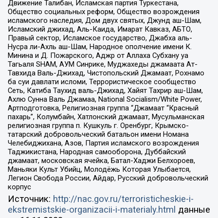
Движение Талибан, Исламская партия Туркестана,
Общество социальных реформ, Общество возрождения
исламского наследия, Дом двух святых, Джунд аш-Шам,
Исламский джихад, Аль-Каида, Имарат Кавказ, АБТО,
Правый сектор, Исламское государство, Джабха аль-
Нусра ли-Ахль аш-Шам, Народное ополчение имени К.
Минина и Д. Пожарского, Аджр от Аллаха Субхану уа
Тагьаля SHAM, АУМ Синрике, Муджахеды джамаата Ат-
Тавхида Валь-Джихад, Чистопольский Джамаат, Рохнамо
ба суи давлати исломи, Террористическое сообщество
Сеть, Катиба Таухид валь-Джихад, Хайят Тахрир аш-Шам,
Ахлю Сунна Валь Джамаа, National Socialism/White Power,
Артподготовка, Религиозная группа “Джамаат “Красный
пахарь”, Колумбайн, Хатлонский джамаат, Мусульманская
религиозная группа п. Кушкуль г. Оренбург, Крымско-
татарский добровольческий батальон имени Номана
Челебиджихана, Азов, Партия исламского возрождения
Таджикистана, Народная самооборона, Дуббайский
джамаат, московская ячейка, Батал-Хаджи Белхороев,
Маньяки Культ Убийц, Молодёжь Которая Улыбается,
Легион Свобода России, Айдар, Русский добровольческий
корпус
Источник:
http://nac.gov.ru/terroristicheskie-i-
ekstremistskie-organizacii-i-materialy.html
данные