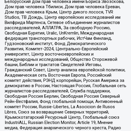
Белорусский дом прав человека имени Бориса Звозскова,
Дом прав человека Тбилиси, Дом прав человека Ереван,
Дом прав человека Крым, Центр дикого лосося, TVR
Studios, ТВ Дождь, Центр европейских исследований им
Вилфрида Мартенса, Сетевое объединение журналистов
расследователей, АЛЛАТРА, За свободную Россию,
Свободная Бурятия, Uralic, UnKremlin, Международная
федерация транспортных рабочих, ИстЧам Финланд,
Гудзоновский институт, Фонд Демократического
Развития, Комитет-2024, Центрально-Европейский
университет, Центр восточноевропейских и
международных исследований, Общество Сторожевой
башни, Библии и трактатов Свидетелей Иеговы,
Гражданский Совет, Центр анализа европейской политики,
Академическая сеть Восточная Европа, Российский
комитет действия, РЭНД корпорейшн, Русская Америка за
демократию в России, Настоящая Россия, Глобальная сеть
журналистов-расследователей, Служба поддержки,
Свободная Россия Берлин, Свободная Россия Северный
Рейн-Вестфалия, Фонд глобальной помощи, Антивоенный
комитет России, Russie-Libertes, La Asocicion de Rusos
Libres, Союз за возвращение Северных территорий,
Крымскотатарский Ресурсный Центр, Глобальный союз
IndustriALL, Russian Election Monitor, Article 19, Мнение
медиа, Федерация анархического черного креста, Радио