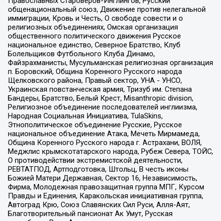
Православных Староверов-Инглингов, Русский
общенациональный союз, Движение против нелегальной
иммиграции, Кровь и Честь, О свободе совести и о
религиозных объединениях, Омская организация
общественного политического движения Русское
национальное единство, Северное Братство, Клуб
Болельщиков Футбольного Клуба Динамо,
Файзрахманисты, Мусульманская религиозная организация
п. Боровский, Община Коренного Русского народа
Щелковского района, Правый сектор, УНА - УНСО,
Украинская повстанческая армия, Тризуб им. Степана
Бандеры, Братство, Белый Крест, Misanthropic division,
Религиозное объединение последователей инглиизма,
Народная Социальная Инициатива, TulaSkins,
Этнополитическое объединение Русские, Русское
национальное объединение Атака, Мечеть Мирмамеда,
Община Коренного Русского народа г. Астрахани, ВОЛЯ,
Меджлис крымскотатарского народа, Рубеж Севера, ТОЙС,
О противодействии экстремистской деятельности,
РЕВТАТПОД, Артподготовка, Штольц, В честь иконы
Божией Матери Державная, Сектор 16, Независимость,
Фирма, Молодежная правозащитная группа МПГ, Курсом
Правды и Единения, Каракольская инициативная группа,
Автоград Крю, Союз Славянских Сил Руси, Алля-Аят,
Благотворительный пансионат Ак Умут, Русская