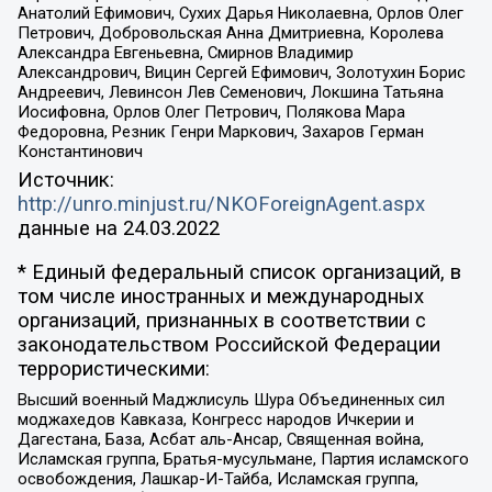
Анатолий Ефимович, Сухих Дарья Николаевна, Орлов Олег
Петрович, Добровольская Анна Дмитриевна, Королева
Александра Евгеньевна, Смирнов Владимир
Александрович, Вицин Сергей Ефимович, Золотухин Борис
Андреевич, Левинсон Лев Семенович, Локшина Татьяна
Иосифовна, Орлов Олег Петрович, Полякова Мара
Федоровна, Резник Генри Маркович, Захаров Герман
Константинович
Источник:
http://unro.minjust.ru/NKOForeignAgent.aspx
данные на
24.03.2022
* Единый федеральный список организаций, в
том числе иностранных и международных
организаций, признанных в соответствии с
законодательством Российской Федерации
террористическими:
Высший военный Маджлисуль Шура Объединенных сил
моджахедов Кавказа, Конгресс народов Ичкерии и
Дагестана, База, Асбат аль-Ансар, Священная война,
Исламская группа, Братья-мусульмане, Партия исламского
освобождения, Лашкар-И-Тайба, Исламская группа,