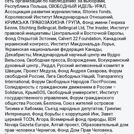
сеть организаций по наблюдению за выборами,
Республика Польша, СВОБОДНЫЙ ИДЕЛЬ-УРАЛ,
Ассоциация развития журналистики, IStories fonds,
Королевский Институт Международных Отношений,
КРИМСЬКА ПРАВОЗАХИСНА ГРУПА, Фонд имени Генриха
Бёлля, Stichting Bellingcat, Bellingcat Ltd, The Insider, Институт
правовой инициативы Центральной и Восточной Европы,
Фонд Открытой Эстонии, Calvert 22 Foundation, Канадский
украинский конгресс, Институт Макдональда-Лорье,
Украинская национальная федерация Канады,
Декабристы, Международный научный центр им Вудро
Вильсона, Свободная пресса, Возрождение, Всеукраинский
духовный центр , Риддл, Русский антивоенный комитет в
Швеции, Проект Медуза, Фонд Андрея Сахарова, Форум
свободной России, Лига Свободных Наций, Transparеncy
International, Форум Свободных Народов ПостРоссии,
Солидарность с гражданским движением в России –
Solidarus, КрымSOS, Свободный университет, Институт
государственного управления, Форум гражданского
общества Россия, Беллона, Союз жителей островов
Тисима и Хабомаи, Съезд народных депутатов, Гринпис
Интернешнл, Фонд борьбы с коррупцией Инк, Завет
церквей TCCN, Агора, Всемирный фонд природы, BDR
Novaja Gazeta-Europe, Алтай проект, Образовательный дом
прав человека Чернигов, Фонд Дом Прав Человека,