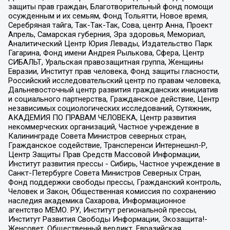
защиты прав граждан, Благотворительный фонд помощи
осужденным и их семьям, Фонд Тольятти, Новое время,
Серебряная тайга, Так-Так-Так, Сова, центр Анна, Проект
Апрель, Самарская губерния, Эра здоровья, Мемориал,
Аналитический Центр Юрия Левады, Издательство Парк
Гагарина, Фонд имени Андрея Рылькова, Сфера, Центр
СИБАЛЬТ, Уральская правозащитная группа, Женщины
Евразии, Институт прав человека, Фонд защиты гласности,
Российский исследовательский центр по правам человека,
Дальневосточный центр развития гражданских инициатив
и социального партнерства, Гражданское действие, Центр
независимых социологических исследований, Сутяжник,
АКАДЕМИЯ ПО ПРАВАМ ЧЕЛОВЕКА, Центр развития
некоммерческих организаций, Частное учреждение в
Калининграде Совета Министров северных стран,
Гражданское содействие, Трансперенси Интернешнл-Р,
Центр Защиты Прав Средств Массовой Информации,
Институт развития прессы - Сибирь, Частное учреждение в
Санкт-Петербурге Совета Министров Северных Стран,
Фонд поддержки свободы прессы, Гражданский контроль,
Человек и Закон, Общественная комиссия по сохранению
наследия академика Сахарова, Информационное
агентство МЕМО. РУ, Институт региональной прессы,
Институт Развития Свободы Информации, Экозащита!-
Женсовет, Общественный вердикт, Евразийская