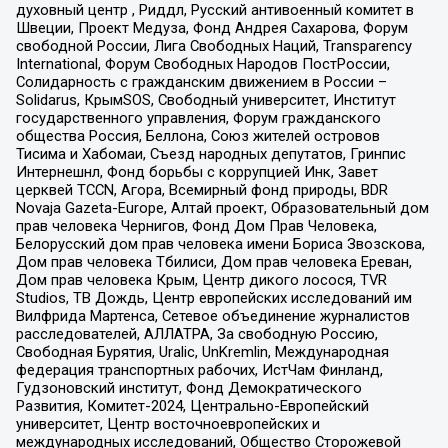
духовный центр , Риддл, Русский антивоенный комитет в
Швеции, Проект Медуза, Фонд Андрея Сахарова, Форум
свободной России, Лига Свободных Наций, Transparеncy
International, Форум Свободных Народов ПостРоссии,
Солидарность с гражданским движением в России –
Solidarus, КрымSOS, Свободный университет, Институт
государственного управления, Форум гражданского
общества Россия, Беллона, Союз жителей островов
Тисима и Хабомаи, Съезд народных депутатов, Гринпис
Интернешнл, Фонд борьбы с коррупцией Инк, Завет
церквей TCCN, Агора, Всемирный фонд природы, BDR
Novaja Gazeta-Europe, Алтай проект, Образовательный дом
прав человека Чернигов, Фонд Дом Прав Человека,
Белорусский дом прав человека имени Бориса Звозскова,
Дом прав человека Тбилиси, Дом прав человека Ереван,
Дом прав человека Крым, Центр дикого лосося, TVR
Studios, ТВ Дождь, Центр европейских исследований им
Вилфрида Мартенса, Сетевое объединение журналистов
расследователей, АЛЛАТРА, За свободную Россию,
Свободная Бурятия, Uralic, UnKremlin, Международная
федерация транспортных рабочих, ИстЧам Финланд,
Гудзоновский институт, Фонд Демократического
Развития, Комитет-2024, Центрально-Европейский
университет, Центр восточноевропейских и
международных исследований, Общество Сторожевой