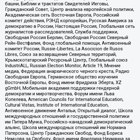
башни, Библии и трактатов Свидетелей Иеговы,
Гражданский Совет, Центр анализа европейской политики,
Академическая сеть Восточная Европа, Российский
комитет действия, РЭНД корпорейшн, Русская Америка за
демократию в России, Настоящая Россия, Глобальная сеть
журналистов-расследователей, Служба поддержки,
Свободная Россия Берлин, Свободная Россия Северный
Рейн-Вестфалия, Фонд глобальной помощи, Антивоенный
комитет России, Russie-Libertes, La Asocicion de Rusos
Libres, Союз за возвращение Северных территорий,
Крымскотатарский Ресурсный Центр, Глобальный союз
IndustriALL, Russian Election Monitor, Article 19, Мнение
медиа, Федерация анархического черного креста, Радио
Свободная Европа, Германское общество изучения
Восточной Европы, Фонд имени Фридриха Эберта, XZ
gGmbH, Мобильная академия поддержки гендерной
демократии и миротворчества, Форум имени Льва
Копелева, American Councils for International Education,
Cultural Vistas, Institute of International Education,
Антивоенное движение Антальи, Открытый диалог, Школа
международных отношений и государственной политики
им Питера Мунка, Российско-канадский демократический
альянс, Школа международных отношений им Нормана
Патерсона, Центр Гражданских Свобод, Фонд Бориса
Немцова за Свободу, Фонд имени Фридриха Науманна за