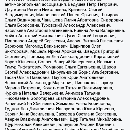
антимонопольная ассоциация, Бедушев Петр Петрович,
Дзугкоева Регина Николаевна, Кривенко Сергей
Владимирович, Милославский Павел Юрьевич, Шнырова
Ольга Вадимовна, Чанышева Лилия Айратовна, Сидорович
Ольга Борисовна, Туровский Александр Алексеевич,
Васильева Анастасия Евгеньевна, Ривина Анна Валерьевна,
Бойко Анатолий Николаевич, Дугин Сергей Георгиевич,
Пивоваров Андрей Сергеевич, Аверин Виталий Евгеньевич,
Барахоев Магомед Бекханович, Шарипков Олег
Викторович, Мошель Ирина Ароновна, Шведов Григорий
Сергеевич, Пономарев Лев Александрович, Каргалицкий
Борис Юльевич, Созаев Валерий Валерьевич, Исламов
Тимур Рифгатович, Романова Ольга Евгеньевна, Щаров
Сергей Алексадрович, Цирульников Борис Альбертович,
Гасан Ольга Павловна, Паутов Юрий Анатольевич,
Верховский Александр Маркович, Пислакова-Паркер
Марина Петровна, Кочеткова Татьяна Владимировна,
Чуркина Наталья Валерьевна, Акимова Татьяна
Николаевна, Золотарева Екатерина Александровна,
Рачинский Ян Збигневич, Жемкова Елена Борисовна,
Гудков Лев Дмитриевич, Илларионова Юлия Юрьевна,
Саранг Анна Васильевна, Захарова Светлана Сергеевна,
Аверин Владимир Анатольевич, Щур Татьяна Михайловна,
Щур Николай Алексеевич, Блинушов Андрей Юрьевич,
Мосин Алексей Геннадьевич, Гефтер Валентин Михайлович,