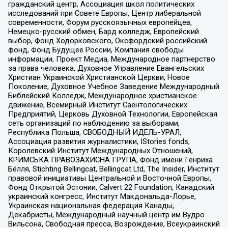
гражданский центр, Ассоциация школ политических
исследований при Совете Европы, Центр либеральной
современности, Форум русскоязычных европейцев,
Немецко-русский обмен, Бард колледж, Европейский
выбор, Фонд Ходорковского, Оксфордский российский
фонд, Фонд Будущее России, Компания свободы
информации, Проект Медиа, Международное партнерство
за права человека, Духовное Управление Евангельских
Христиан Украинской Христианской Церкви, Новое
Поколение, Духовное Учебное Заведение Международный
Библейский Колледж, Международное христианское
движение, Всемирный Институт Саентологических
Предприятий, Церковь Духовной Технологии, Европейская
сеть организаций по наблюдению за выборами,
Республика Польша, СВОБОДНЫЙ ИДЕЛЬ-УРАЛ,
Ассоциация развития журналистики, IStories fonds,
Королевский Институт Международных Отношений,
КРИМСЬКА ПРАВОЗАХИСНА ГРУПА, Фонд имени Генриха
Бёлля, Stichting Bellingcat, Bellingcat Ltd, The Insider, Институт
правовой инициативы Центральной и Восточной Европы,
Фонд Открытой Эстонии, Calvert 22 Foundation, Канадский
украинский конгресс, Институт Макдональда-Лорье,
Украинская национальная федерация Канады,
Декабристы, Международный научный центр им Вудро
Вильсона, Свободная пресса, Возрождение, Всеукраинский