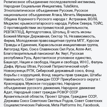
Религиозное объединение последователей инглиизма,
Народная Социальная Инициатива, TulaSkins,
Этнополитическое объединение Русские, Русское
национальное объединение Атака, Мечеть Мирмамеда,
Община Коренного Русского народа г. Астрахани, ВОЛЯ,
Меджлис крымскотатарского народа, Рубеж Севера, ТОЙС,
О противодействии экстремистской деятельности,
РЕВТАТПОД, Артподготовка, Штольц, В честь иконы
Божией Матери Державная, Сектор 16, Независимость,
Фирма, Молодежная правозащитная группа МПГ, Курсом
Правды и Единения, Каракольская инициативная группа,
Автоград Крю, Союз Славянских Сил Руси, Алля-Аят,
Благотворительный пансионат Ак Умут, Русская
республика Русь, Арестантское уголовное единство,
Башкорт, Нация и свобода, Нация и свобода, W.H.С., Фалунь
Дафа, Иртыш Ultras, Русский Патриотический клуб-
Новокузнецк/РПК, Сибирский державный союз, Фонд
борьбы с коррупцией, Фонд защиты прав граждан, Штабы
Навального, Совет граждан СССР Прикубанского округа г.
Краснодара, Мужское государство, Народное
объединение русского движения, Народное движение
Адат, Народный совет граждан РСФСР СССР
Архангельской области, Проект Штурм, Граждане СССР,
Держава Союз Советских Светлых Родов, Совет Советских
Социалистических Районов, Meta Platforms Inc, Facebook,