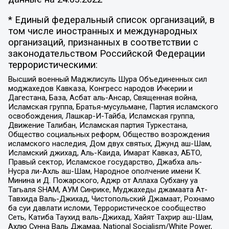
* Единый федеральный список организаций, в
том числе иностранных и международных
организаций, признанных в соответствии с
законодательством Российской Федерации
террористическими:
Высший военный Маджлисуль Шура Объединенных сил
моджахедов Кавказа, Конгресс народов Ичкерии и
Дагестана, База, Асбат аль-Ансар, Священная война,
Исламская группа, Братья-мусульмане, Партия исламского
освобождения, Лашкар-И-Тайба, Исламская группа,
Движение Талибан, Исламская партия Туркестана,
Общество социальных реформ, Общество возрождения
исламского наследия, Дом двух святых, Джунд аш-Шам,
Исламский джихад, Аль-Каида, Имарат Кавказ, АБТО,
Правый сектор, Исламское государство, Джабха аль-
Нусра ли-Ахль аш-Шам, Народное ополчение имени К.
Минина и Д. Пожарского, Аджр от Аллаха Субхану уа
Тагьаля SHAM, АУМ Синрике, Муджахеды джамаата Ат-
Тавхида Валь-Джихад, Чистопольский Джамаат, Рохнамо
ба суи давлати исломи, Террористическое сообщество
Сеть, Катиба Таухид валь-Джихад, Хайят Тахрир аш-Шам,
Ахлю Сунна Валь Джамаа, National Socialism/White Power,