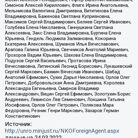
Симонов Алексей Кириллович, Флиге Ирина Анатольевна,
Мельникова Валентина Дмитриевна, Вититинова Елена
Владимировна, Баженова Светлана Куприяновна,
Максимов Сергей Владимирович, Беляев Сергей Иванович,
Голубева Елена Николаевна, Ганнушкина Светлана
Алексеевна, Закс Елена Владимировна, Буртина Елена
Юрьевна, Гендель Людмила Залмановна, Кокорина
Екатерина Алексеевна, Шуманов Илья Вячеславович,
Арапова Галина Юрьевна, Свечников Анатолий Мариевич,
Прохоров Вадим Юрьевич, Шахова Елена Владимировна,
Подузов Сергей Васильевич, Протасова Ирина
Вячеславовна, Литинский Леонид Борисович, Лукашевский
Сергей Маркович, Бахмин Вячеслав Иванович, Шабад
Анатолий Ефимович, Сухих Дарья Николаевна, Орлов Олег
Петрович, Добровольская Анна Дмитриевна, Королева
Александра Евгеньевна, Смирнов Владимир
Александрович, Вицин Сергей Ефимович, Золотухин Борис
Андреевич, Левинсон Лев Семенович, Локшина Татьяна
Иосифовна, Орлов Олег Петрович, Полякова Мара
Федоровна, Резник Генри Маркович, Захаров Герман
Константинович
Источник:
http://unro.minjust.ru/NKOForeignAgent.aspx
данные на
24.03.2022