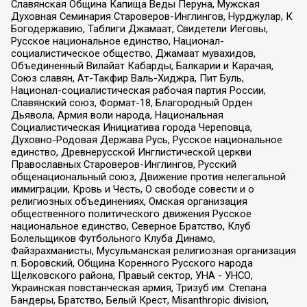
Славянская Община Капища Веды Перуна, Мужская
Духовная Семинария Староверов-Инглингов, Нурджулар, К
Богодержавию, Таблиги Джамаат, Свидетели Иеговы,
Русское национальное единство, Национал-
социалистическое общество, Джамаат мувахидов,
Объединенный Вилайат Кабарды, Балкарии и Карачая,
Союз славян, Ат-Такфир Валь-Хиджра, Пит Буль,
Национал-социалистическая рабочая партия России,
Славянский союз, Формат-18, Благородный Орден
Дьявола, Армия воли народа, Национальная
Социалистическая Инициатива города Череповца,
Духовно-Родовая Держава Русь, Русское национальное
единство, Древнерусской Инглистической церкви
Православных Староверов-Инглингов, Русский
общенациональный союз, Движение против нелегальной
иммиграции, Кровь и Честь, О свободе совести и о
религиозных объединениях, Омская организация
общественного политического движения Русское
национальное единство, Северное Братство, Клуб
Болельщиков Футбольного Клуба Динамо,
Файзрахманисты, Мусульманская религиозная организация
п. Боровский, Община Коренного Русского народа
Щелковского района, Правый сектор, УНА - УНСО,
Украинская повстанческая армия, Тризуб им. Степана
Бандеры, Братство, Белый Крест, Misanthropic division,