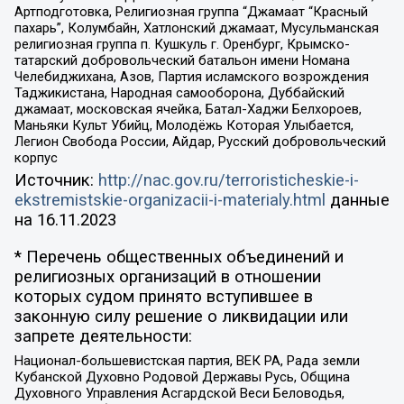
Артподготовка, Религиозная группа “Джамаат “Красный
пахарь”, Колумбайн, Хатлонский джамаат, Мусульманская
религиозная группа п. Кушкуль г. Оренбург, Крымско-
татарский добровольческий батальон имени Номана
Челебиджихана, Азов, Партия исламского возрождения
Таджикистана, Народная самооборона, Дуббайский
джамаат, московская ячейка, Батал-Хаджи Белхороев,
Маньяки Культ Убийц, Молодёжь Которая Улыбается,
Легион Свобода России, Айдар, Русский добровольческий
корпус
Источник:
http://nac.gov.ru/terroristicheskie-i-
ekstremistskie-organizacii-i-materialy.html
данные
на
16.11.2023
* Перечень общественных объединений и
религиозных организаций в отношении
которых судом принято вступившее в
законную силу решение о ликвидации или
запрете деятельности:
Национал-большевистская партия, ВЕК РА, Рада земли
Кубанской Духовно Родовой Державы Русь, Община
Духовного Управления Асгардской Веси Беловодья,