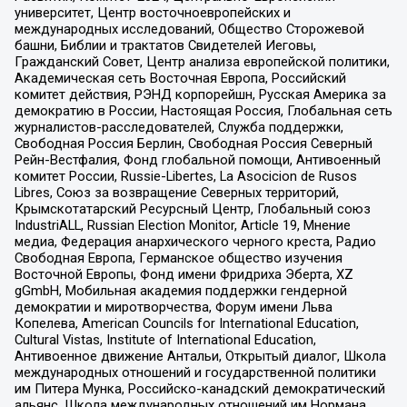
университет, Центр восточноевропейских и
международных исследований, Общество Сторожевой
башни, Библии и трактатов Свидетелей Иеговы,
Гражданский Совет, Центр анализа европейской политики,
Академическая сеть Восточная Европа, Российский
комитет действия, РЭНД корпорейшн, Русская Америка за
демократию в России, Настоящая Россия, Глобальная сеть
журналистов-расследователей, Служба поддержки,
Свободная Россия Берлин, Свободная Россия Северный
Рейн-Вестфалия, Фонд глобальной помощи, Антивоенный
комитет России, Russie-Libertes, La Asocicion de Rusos
Libres, Союз за возвращение Северных территорий,
Крымскотатарский Ресурсный Центр, Глобальный союз
IndustriALL, Russian Election Monitor, Article 19, Мнение
медиа, Федерация анархического черного креста, Радио
Свободная Европа, Германское общество изучения
Восточной Европы, Фонд имени Фридриха Эберта, XZ
gGmbH, Мобильная академия поддержки гендерной
демократии и миротворчества, Форум имени Льва
Копелева, American Councils for International Education,
Cultural Vistas, Institute of International Education,
Антивоенное движение Антальи, Открытый диалог, Школа
международных отношений и государственной политики
им Питера Мунка, Российско-канадский демократический
альянс, Школа международных отношений им Нормана