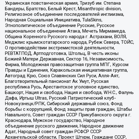
Украинская повстанческая армия, Тризуб им. Степана
Бандеры, Братство, Белый Крест, Misanthropic division,
Религиозное объединение последователей инглиизма,
Народная Социальная Инициатива, TulaSkins,
Этнополитическое объединение Русские, Русское
национальное объединение Атака, Мечеть Мирмамеда,
Община Коренного Русского народа г. Астрахани, ВОЛЯ,
Меджлис крымскотатарского народа, Рубеж Севера, ТОЙС,
О противодействии экстремистской деятельности,
РЕВТАТПОД, Артподготовка, Штольц, В честь иконы
Божией Матери Державная, Сектор 16, Независимость,
Фирма, Молодежная правозащитная группа МПГ, Курсом
Правды и Единения, Каракольская инициативная группа,
Автоград Крю, Союз Славянских Сил Руси, Алля-Аят,
Благотворительный пансионат Ак Умут, Русская
республика Русь, Арестантское уголовное единство,
Башкорт, Нация и свобода, Нация и свобода, W.H.С., Фалунь
Дафа, Иртыш Ultras, Русский Патриотический клуб-
Новокузнецк/РПК, Сибирский державный союз, Фонд
борьбы с коррупцией, Фонд защиты прав граждан, Штабы
Навального, Совет граждан СССР Прикубанского округа г.
Краснодара, Мужское государство, Народное
объединение русского движения, Народное движение
Адат, Народный совет граждан РСФСР СССР
Архангельской области, Проект Штурм, Граждане СССР,