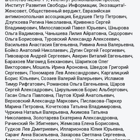
Институт Развития Свободы Информации, Экозащита!-
Женсовет, Общественный вердикт, Евразийская
антимонопольная ассоциация, Бедушев Петр Петрович,
Дзугкоева Регина Николаевна, Кривенко Сергей
Владимирович, Милославский Павел Юрьевич, Шнырова
Ольга Вадимовна, Чанышева Лилия Айратовна, Сидорович
Ольга Борисовна, Туровский Александр Алексеевич,
Васильева Анастасия Евгеньевна, Ривина Анна Валерьевна,
Бойко Анатолий Николаевич, Дугин Сергей Георгиевич,
Пивоваров Андрей Сергеевич, Аверин Виталий Евгеньевич,
Барахоев Магомед Бекханович, Шарипков Олег
Викторович, Мошель Ирина Ароновна, Шведов Григорий
Сергеевич, Пономарев Лев Александрович, Каргалицкий
Борис Юльевич, Созаев Валерий Валерьевич, Исламов
Тимур Рифгатович, Романова Ольга Евгеньевна, Щаров
Сергей Алексадрович, Цирульников Борис Альбертович,
Гасан Ольга Павловна, Паутов Юрий Анатольевич,
Верховский Александр Маркович, Пислакова-Паркер
Марина Петровна, Кочеткова Татьяна Владимировна,
Чуркина Наталья Валерьевна, Акимова Татьяна
Николаевна, Золотарева Екатерина Александровна,
Рачинский Ян Збигневич, Жемкова Елена Борисовна,
Гудков Лев Дмитриевич, Илларионова Юлия Юрьевна,
Саранг Анна Васильевна, Захарова Светлана Сергеевна,