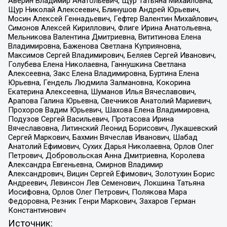
Аверин Владимир Анатольевич, Щур Татьяна Михайловна,
Щур Николай Алексеевич, Блинушов Андрей Юрьевич,
Мосин Алексей Геннадьевич, Гефтер Валентин Михайлович,
Симонов Алексей Кириллович, Флиге Ирина Анатольевна,
Мельникова Валентина Дмитриевна, Вититинова Елена
Владимировна, Баженова Светлана Куприяновна,
Максимов Сергей Владимирович, Беляев Сергей Иванович,
Голубева Елена Николаевна, Ганнушкина Светлана
Алексеевна, Закс Елена Владимировна, Буртина Елена
Юрьевна, Гендель Людмила Залмановна, Кокорина
Екатерина Алексеевна, Шуманов Илья Вячеславович,
Арапова Галина Юрьевна, Свечников Анатолий Мариевич,
Прохоров Вадим Юрьевич, Шахова Елена Владимировна,
Подузов Сергей Васильевич, Протасова Ирина
Вячеславовна, Литинский Леонид Борисович, Лукашевский
Сергей Маркович, Бахмин Вячеслав Иванович, Шабад
Анатолий Ефимович, Сухих Дарья Николаевна, Орлов Олег
Петрович, Добровольская Анна Дмитриевна, Королева
Александра Евгеньевна, Смирнов Владимир
Александрович, Вицин Сергей Ефимович, Золотухин Борис
Андреевич, Левинсон Лев Семенович, Локшина Татьяна
Иосифовна, Орлов Олег Петрович, Полякова Мара
Федоровна, Резник Генри Маркович, Захаров Герман
Константинович
Источник: