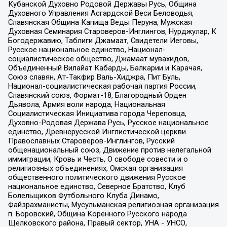
Кубанской Духовно Родовой Державы Русь, Община
Духовного Управления Асгардской Веси Беловодья,
Славянская Община Капища Веды Перуна, Мужская
Духовная Семинария Староверов-Инглингов, Нурджулар, К
Богодержавию, Таблиги Джамаат, Свидетели Иеговы,
Русское национальное единство, Национал-
социалистическое общество, Джамаат мувахидов,
Объединенный Вилайат Кабарды, Балкарии и Карачая,
Союз славян, Ат-Такфир Валь-Хиджра, Пит Буль,
Национал-социалистическая рабочая партия России,
Славянский союз, Формат-18, Благородный Орден
Дьявола, Армия воли народа, Национальная
Социалистическая Инициатива города Череповца,
Духовно-Родовая Держава Русь, Русское национальное
единство, Древнерусской Инглистической церкви
Православных Староверов-Инглингов, Русский
общенациональный союз, Движение против нелегальной
иммиграции, Кровь и Честь, О свободе совести и о
религиозных объединениях, Омская организация
общественного политического движения Русское
национальное единство, Северное Братство, Клуб
Болельщиков Футбольного Клуба Динамо,
Файзрахманисты, Мусульманская религиозная организация
п. Боровский, Община Коренного Русского народа
Щелковского района, Правый сектор, УНА - УНСО,