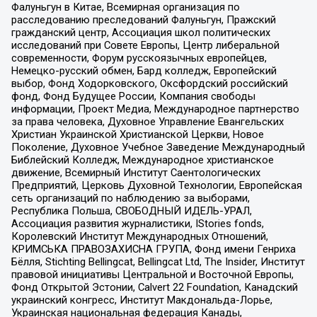
Фалуньгун в Китае, Всемирная организация по
расследованию преследований Фалуньгун, Пражский
гражданский центр, Ассоциация школ политических
исследований при Совете Европы, Центр либеральной
современности, Форум русскоязычных европейцев,
Немецко-русский обмен, Бард колледж, Европейский
выбор, Фонд Ходорковского, Оксфордский российский
фонд, Фонд Будущее России, Компания свободы
информации, Проект Медиа, Международное партнерство
за права человека, Духовное Управление Евангельских
Христиан Украинской Христианской Церкви, Новое
Поколение, Духовное Учебное Заведение Международный
Библейский Колледж, Международное христианское
движение, Всемирный Институт Саентологических
Предприятий, Церковь Духовной Технологии, Европейская
сеть организаций по наблюдению за выборами,
Республика Польша, СВОБОДНЫЙ ИДЕЛЬ-УРАЛ,
Ассоциация развития журналистики, IStories fonds,
Королевский Институт Международных Отношений,
КРИМСЬКА ПРАВОЗАХИСНА ГРУПА, Фонд имени Генриха
Бёлля, Stichting Bellingcat, Bellingcat Ltd, The Insider, Институт
правовой инициативы Центральной и Восточной Европы,
Фонд Открытой Эстонии, Calvert 22 Foundation, Канадский
украинский конгресс, Институт Макдональда-Лорье,
Украинская национальная федерация Канады,