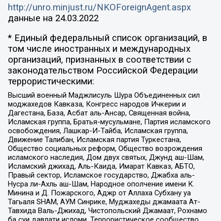
http://unro.minjust.ru/NKOForeignAgent.aspx
данные на
24.03.2022
* Единый федеральный список организаций, в
том числе иностранных и международных
организаций, признанных в соответствии с
законодательством Российской Федерации
террористическими:
Высший военный Маджлисуль Шура Объединенных сил
моджахедов Кавказа, Конгресс народов Ичкерии и
Дагестана, База, Асбат аль-Ансар, Священная война,
Исламская группа, Братья-мусульмане, Партия исламского
освобождения, Лашкар-И-Тайба, Исламская группа,
Движение Талибан, Исламская партия Туркестана,
Общество социальных реформ, Общество возрождения
исламского наследия, Дом двух святых, Джунд аш-Шам,
Исламский джихад, Аль-Каида, Имарат Кавказ, АБТО,
Правый сектор, Исламское государство, Джабха аль-
Нусра ли-Ахль аш-Шам, Народное ополчение имени К.
Минина и Д. Пожарского, Аджр от Аллаха Субхану уа
Тагьаля SHAM, АУМ Синрике, Муджахеды джамаата Ат-
Тавхида Валь-Джихад, Чистопольский Джамаат, Рохнамо
ба суи давлати исломи, Террористическое сообщество