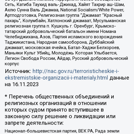
Сеть, Катиба Таухид валь-Джихад, Хайят Тахрир аш-Шам,
Ахлю Сунна Валь Джамаа, National Socialism/White Power,
Артподготовка, Религиозная группа “Джамаат “Красный
пахарь”, Колумбайн, Хатлонский джамаат, Мусульманская
религиозная группа п. Кушкуль г. Оренбург, Крымско-
татарский добровольческий батальон имени Номана
Челебиджихана, Азов, Партия исламского возрождения
Таджикистана, Народная самооборона, Дуббайский
джамаат, московская ячейка, Батал-Хаджи Белхороев,
Маньяки Культ Убийц, Молодёжь Которая Улыбается,
Легион Свобода России, Айдар, Русский добровольческий
корпус
Источник:
http://nac.gov.ru/terroristicheskie-i-
ekstremistskie-organizacii-i-materialy.html
данные
на
16.11.2023
* Перечень общественных объединений и
религиозных организаций в отношении
которых судом принято вступившее в
законную силу решение о ликвидации или
запрете деятельности:
Национал-большевистская партия, ВЕК РА, Рада земли