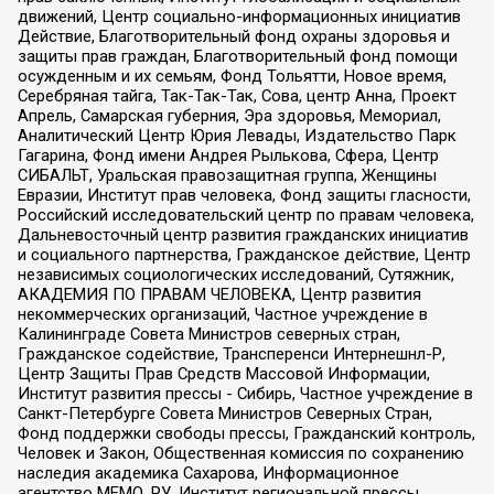
движений, Центр социально-информационных инициатив
Действие, Благотворительный фонд охраны здоровья и
защиты прав граждан, Благотворительный фонд помощи
осужденным и их семьям, Фонд Тольятти, Новое время,
Серебряная тайга, Так-Так-Так, Сова, центр Анна, Проект
Апрель, Самарская губерния, Эра здоровья, Мемориал,
Аналитический Центр Юрия Левады, Издательство Парк
Гагарина, Фонд имени Андрея Рылькова, Сфера, Центр
СИБАЛЬТ, Уральская правозащитная группа, Женщины
Евразии, Институт прав человека, Фонд защиты гласности,
Российский исследовательский центр по правам человека,
Дальневосточный центр развития гражданских инициатив
и социального партнерства, Гражданское действие, Центр
независимых социологических исследований, Сутяжник,
АКАДЕМИЯ ПО ПРАВАМ ЧЕЛОВЕКА, Центр развития
некоммерческих организаций, Частное учреждение в
Калининграде Совета Министров северных стран,
Гражданское содействие, Трансперенси Интернешнл-Р,
Центр Защиты Прав Средств Массовой Информации,
Институт развития прессы - Сибирь, Частное учреждение в
Санкт-Петербурге Совета Министров Северных Стран,
Фонд поддержки свободы прессы, Гражданский контроль,
Человек и Закон, Общественная комиссия по сохранению
наследия академика Сахарова, Информационное
агентство МЕМО. РУ, Институт региональной прессы,