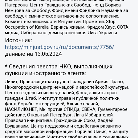
Патерсона, Центр Гражданских Свобод, Фонд Бориса
Немцова за Свободу, Фонд имени Фридриха Науманна за
свободу, Феминистское антивоенное сопротивление,
Комитет независимости Ингушетии, Прометей, Stop
Occupation of Karelia, Вернись живым, Фридом Хаус, СОТА
медиа, Либерально-демократическая Лига Украины
Источник:
https://minjust.gov.ru/ru/documents/7756/
данные на
13.05.2024
* Сведения реестра НКО, выполняющих
функции иностранного агента:
Лилит, Правозащитная группа Гражданин.Армия.Право,
Нижегородский центр немецкой и европейской культуры,
Центр гендерных исследований, Фонд защиты прав
граждан Штаб, Институт права и публичной политики,
Фонд борьбы с коррупцией, Альянс врачей,
НАСИЛИЮ.НЕТ, Мы против СПИДа, СВЕЧА, Гуманитарное
действие, Открытый Петербург, Лига Избирателей,
Правовая инициатива, Гражданский Союз, Хасдей
Ерушалаим, Центр поддержки и содействия развитию
средств массовой информации, Горячая Линия, В защиту
прав заключенных, Институт глобализации и социальных