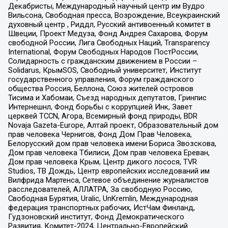
Декабристы, Международный научный центр им Вудро
Вильсона, Свободная пресса, Возрождение, Всеукраинский
духовный центр , Риддл, Русский антивоенный комитет в
Швеции, Проект Медуза, Фонд Андрея Сахарова, Форум
свободной России, Лига Свободных Наций, Transparеncy
International, Форум Свободных Народов ПостРоссии,
Солидарность с гражданским движением в России –
Solidarus, КрымSOS, Свободный университет, Институт
государственного управления, Форум гражданского
общества Россия, Беллона, Союз жителей островов
Тисима и Хабомаи, Съезд народных депутатов, Гринпис
Интернешнл, Фонд борьбы с коррупцией Инк, Завет
церквей TCCN, Агора, Всемирный фонд природы, BDR
Novaja Gazeta-Europe, Алтай проект, Образовательный дом
прав человека Чернигов, Фонд Дом Прав Человека,
Белорусский дом прав человека имени Бориса Звозскова,
Дом прав человека Тбилиси, Дом прав человека Ереван,
Дом прав человека Крым, Центр дикого лосося, TVR
Studios, ТВ Дождь, Центр европейских исследований им
Вилфрида Мартенса, Сетевое объединение журналистов
расследователей, АЛЛАТРА, За свободную Россию,
Свободная Бурятия, Uralic, UnKremlin, Международная
федерация транспортных рабочих, ИстЧам Финланд,
Гудзоновский институт, Фонд Демократического
Развития, Комитет-2024, Центрально-Европейский