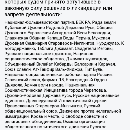
которых судом принято вступившее в
законную силу решение о ликвидации или
запрете деятельности:
Национал-большевистская партия, ВЕК РА, Рада земли
Кубанской Духовно Родовой Державы Русь, Община
Духовного Управления Асгардской Веси Беловодья,
Славянская Община Капища Веды Перуна, Мужская
Духовная Семинария Староверов-Инглингов, Нурджулар, К
Богодержавию, Таблиги Джамаат, Свидетели Иеговы,
Русское национальное единство, Национал-
социалистическое общество, Джамаат мувахидов,
Объединенный Вилайат Кабарды, Балкарии и Карачая,
Союз славян, Ат-Такфир Валь-Хиджра, Пит Буль,
Национал-социалистическая рабочая партия России,
Славянский союз, Формат-18, Благородный Орден
Дьявола, Армия воли народа, Национальная
Социалистическая Инициатива города Череповца,
Духовно-Родовая Держава Русь, Русское национальное
единство, Древнерусской Инглистической церкви
Православных Староверов-Инглингов, Русский
общенациональный союз, Движение против нелегальной
иммиграции, Кровь и Честь, О свободе совести и о
религиозных объединениях, Омская организация
общественного политического движения Русское