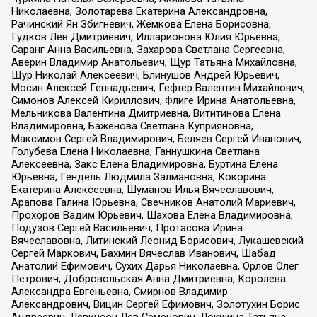
Николаевна, Золотарева Екатерина Александровна,
Рачинский Ян Збигневич, Жемкова Елена Борисовна,
Гудков Лев Дмитриевич, Илларионова Юлия Юрьевна,
Саранг Анна Васильевна, Захарова Светлана Сергеевна,
Аверин Владимир Анатольевич, Щур Татьяна Михайловна,
Щур Николай Алексеевич, Блинушов Андрей Юрьевич,
Мосин Алексей Геннадьевич, Гефтер Валентин Михайлович,
Симонов Алексей Кириллович, Флиге Ирина Анатольевна,
Мельникова Валентина Дмитриевна, Вититинова Елена
Владимировна, Баженова Светлана Куприяновна,
Максимов Сергей Владимирович, Беляев Сергей Иванович,
Голубева Елена Николаевна, Ганнушкина Светлана
Алексеевна, Закс Елена Владимировна, Буртина Елена
Юрьевна, Гендель Людмила Залмановна, Кокорина
Екатерина Алексеевна, Шуманов Илья Вячеславович,
Арапова Галина Юрьевна, Свечников Анатолий Мариевич,
Прохоров Вадим Юрьевич, Шахова Елена Владимировна,
Подузов Сергей Васильевич, Протасова Ирина
Вячеславовна, Литинский Леонид Борисович, Лукашевский
Сергей Маркович, Бахмин Вячеслав Иванович, Шабад
Анатолий Ефимович, Сухих Дарья Николаевна, Орлов Олег
Петрович, Добровольская Анна Дмитриевна, Королева
Александра Евгеньевна, Смирнов Владимир
Александрович, Вицин Сергей Ефимович, Золотухин Борис