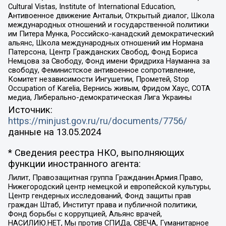
Cultural Vistas, Institute of International Education,
Антивоенное движение Антальи, Открытый диалог, Школа
международных отношений и государственной политики
им Питера Мунка, Российско-канадский демократический
альянс, Школа международных отношений им Нормана
Патерсона, Центр Гражданских Свобод, Фонд Бориса
Немцова за Свободу, Фонд имени Фридриха Науманна за
свободу, Феминистское антивоенное сопротивление,
Комитет независимости Ингушетии, Прометей, Stop
Occupation of Karelia, Вернись живым, Фридом Хаус, СОТА
медиа, Либерально-демократическая Лига Украины
Источник:
https://minjust.gov.ru/ru/documents/7756/
данные на
13.05.2024
* Сведения реестра НКО, выполняющих
функции иностранного агента:
Лилит, Правозащитная группа Гражданин.Армия.Право,
Нижегородский центр немецкой и европейской культуры,
Центр гендерных исследований, Фонд защиты прав
граждан Штаб, Институт права и публичной политики,
Фонд борьбы с коррупцией, Альянс врачей,
НАСИЛИЮ.НЕТ, Мы против СПИДа, СВЕЧА, Гуманитарное