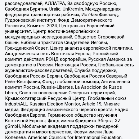
расследователей, АЛЛАТРА, За свободную Россию,
Свободная Бурятия, Uralic, UnKremlin, Международная
федерация транспортных рабочих, ИстЧам Финланд,
Гудзоновский институт, Фонд Демократического
Развития, Комитет-2024, Центрально-Европейский
университет, Центр восточноевропейских и
международных исследований, Общество Сторожевой
башни, Библии и трактатов Свидетелей Иеговы,
Гражданский Совет, Центр анализа европейской политики,
Академическая сеть Восточная Европа, Российский
комитет действия, РЭНД корпорейшн, Русская Америка за
демократию в России, Настоящая Россия, Глобальная сеть
журналистов-расследователей, Служба поддержки,
Свободная Россия Берлин, Свободная Россия Северный
Рейн-Вестфалия, Фонд глобальной помощи, Антивоенный
комитет России, Russie-Libertes, La Asocicion de Rusos
Libres, Союз за возвращение Северных территорий,
Крымскотатарский Ресурсный Центр, Глобальный союз
IndustriALL, Russian Election Monitor, Article 19, Мнение
медиа, Федерация анархического черного креста, Радио
Свободная Европа, Германское общество изучения
Восточной Европы, Фонд имени Фридриха Эберта, XZ
gGmbH, Мобильная академия поддержки гендерной
демократии и миротворчества, Форум имени Льва
Копелева, American Councils for International Education,