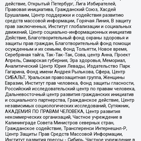
действие, Открытый Петербург, Лига Избирателей,
Правовая инициатива, Гражданский Союз, Хасдей
Ерушалаим, Центр поддержки и содействия развитию
средств массовой информации, Горячая Линия, В защиту
прав заключенных, Институт глобализации и социальных
движений, Центр социально-информационных инициатив
Действие, Благотворительный фонд охраны здоровья и
защиты прав граждан, Благотворительный фонд помощи
осужденным и их семьям, Фонд Тольятти, Новое время,
Серебряная тайга, Так-Так-Так, Сова, центр Анна, Проект
Апрель, Самарская губерния, Эра здоровья, Мемориал,
Аналитический Центр Юрия Левады, Издательство Парк
Гагарина, Фонд имени Андрея Рылькова, Сфера, Центр
СИБАЛЬТ, Уральская правозащитная группа, Женщины
Евразии, Институт прав человека, Фонд защиты гласности,
Российский исследовательский центр по правам человека,
Дальневосточный центр развития гражданских инициатив
и социального партнерства, Гражданское действие, Центр
независимых социологических исследований, Сутяжник,
АКАДЕМИЯ ПО ПРАВАМ ЧЕЛОВЕКА, Центр развития
некоммерческих организаций, Частное учреждение в
Калининграде Совета Министров северных стран,
Гражданское содействие, Трансперенси Интернешнл-Р,
Центр Защиты Прав Средств Массовой Информации,
Институт развития прессы - Сибирь, Частное учреждение в