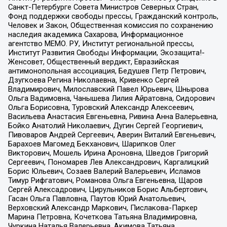
Санкт-Петербурге Совета Министров Северных Стран,
Фонд поддержки свободы прессы, Гражданский контроль,
Человек и Закон, Общественная комиссия по сохранению
наследия академика Сахарова, Информационное
агентство МЕМО. РУ, Институт региональной прессы,
Институт Развития Свободы Информации, Экозащита!-
Женсовет, Общественный вердикт, Евразийская
антимонопольная ассоциация, Бедушев Петр Петрович,
Дзугкоева Регина Николаевна, Кривенко Сергей
Владимирович, Милославский Павел Юрьевич, Шнырова
Ольга Вадимовна, Чанышева Лилия Айратовна, Сидорович
Ольга Борисовна, Туровский Александр Алексеевич,
Васильева Анастасия Евгеньевна, Ривина Анна Валерьевна,
Бойко Анатолий Николаевич, Дугин Сергей Георгиевич,
Пивоваров Андрей Сергеевич, Аверин Виталий Евгеньевич,
Барахоев Магомед Бекханович, Шарипков Олег
Викторович, Мошель Ирина Ароновна, Шведов Григорий
Сергеевич, Пономарев Лев Александрович, Каргалицкий
Борис Юльевич, Созаев Валерий Валерьевич, Исламов
Тимур Рифгатович, Романова Ольга Евгеньевна, Щаров
Сергей Алексадрович, Цирульников Борис Альбертович,
Гасан Ольга Павловна, Паутов Юрий Анатольевич,
Верховский Александр Маркович, Пислакова-Паркер
Марина Петровна, Кочеткова Татьяна Владимировна,
Чуркина Наталья Валерьевна, Акимова Татьяна