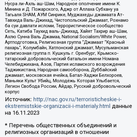
Нусра ли-Ахль аш-Шам, Народное ополчение имени К.
Минина и Д. Пожарского, Аджр от Аллаха Субхану уа
Тагьаля SHAM, АУМ Синрике, Муджахеды джамаата Ат-
Тавхида Валь-Джихад, Чистопольский Джамаат, Рохнамо
ба суи давлати исломи, Террористическое сообщество
Сеть, Катиба Таухид валь-Джихад, Хайят Тахрир аш-Шам,
Ахлю Сунна Валь Джамаа, National Socialism/White Power,
Артподготовка, Религиозная группа “Джамаат “Красный
пахарь”, Колумбайн, Хатлонский джамаат, Мусульманская
религиозная группа п. Кушкуль г. Оренбург, Крымско-
татарский добровольческий батальон имени Номана
Челебиджихана, Азов, Партия исламского возрождения
Таджикистана, Народная самооборона, Дуббайский
джамаат, московская ячейка, Батал-Хаджи Белхороев,
Маньяки Культ Убийц, Молодёжь Которая Улыбается,
Легион Свобода России, Айдар, Русский добровольческий
корпус
Источник:
http://nac.gov.ru/terroristicheskie-i-
ekstremistskie-organizacii-i-materialy.html
данные
на
16.11.2023
* Перечень общественных объединений и
религиозных организаций в отношении