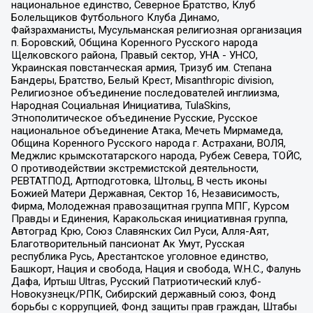
национальное единство, Северное Братство, Клуб
Болельщиков Футбольного Клуба Динамо,
Файзрахманисты, Мусульманская религиозная организация
п. Боровский, Община Коренного Русского народа
Щелковского района, Правый сектор, УНА - УНСО,
Украинская повстанческая армия, Тризуб им. Степана
Бандеры, Братство, Белый Крест, Misanthropic division,
Религиозное объединение последователей инглиизма,
Народная Социальная Инициатива, TulaSkins,
Этнополитическое объединение Русские, Русское
национальное объединение Атака, Мечеть Мирмамеда,
Община Коренного Русского народа г. Астрахани, ВОЛЯ,
Меджлис крымскотатарского народа, Рубеж Севера, ТОЙС,
О противодействии экстремистской деятельности,
РЕВТАТПОД, Артподготовка, Штольц, В честь иконы
Божией Матери Державная, Сектор 16, Независимость,
Фирма, Молодежная правозащитная группа МПГ, Курсом
Правды и Единения, Каракольская инициативная группа,
Автоград Крю, Союз Славянских Сил Руси, Алля-Аят,
Благотворительный пансионат Ак Умут, Русская
республика Русь, Арестантское уголовное единство,
Башкорт, Нация и свобода, Нация и свобода, W.H.С., Фалунь
Дафа, Иртыш Ultras, Русский Патриотический клуб-
Новокузнецк/РПК, Сибирский державный союз, Фонд
борьбы с коррупцией, Фонд защиты прав граждан, Штабы