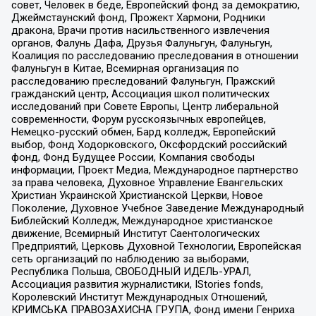
совет, Человек в беде, Европейский фонд за демократию,
Джеймстаунский фонд, Прожект Хармони, Родники
дракона, Врачи против насильственного извлечения
органов, Фалунь Дафа, Друзья Фалуньгун, Фалуньгун,
Коалиция по расследованию преследования в отношении
Фалуньгун в Китае, Всемирная организация по
расследованию преследований Фалуньгун, Пражский
гражданский центр, Ассоциация школ политических
исследований при Совете Европы, Центр либеральной
современности, Форум русскоязычных европейцев,
Немецко-русский обмен, Бард колледж, Европейский
выбор, Фонд Ходорковского, Оксфордский российский
фонд, Фонд Будущее России, Компания свободы
информации, Проект Медиа, Международное партнерство
за права человека, Духовное Управление Евангельских
Христиан Украинской Христианской Церкви, Новое
Поколение, Духовное Учебное Заведение Международный
Библейский Колледж, Международное христианское
движение, Всемирный Институт Саентологических
Предприятий, Церковь Духовной Технологии, Европейская
сеть организаций по наблюдению за выборами,
Республика Польша, СВОБОДНЫЙ ИДЕЛЬ-УРАЛ,
Ассоциация развития журналистики, IStories fonds,
Королевский Институт Международных Отношений,
КРИМСЬКА ПРАВОЗАХИСНА ГРУПА, Фонд имени Генриха