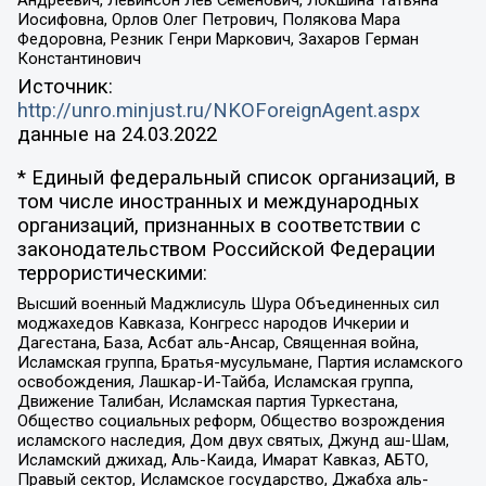
Андреевич, Левинсон Лев Семенович, Локшина Татьяна
Иосифовна, Орлов Олег Петрович, Полякова Мара
Федоровна, Резник Генри Маркович, Захаров Герман
Константинович
Источник:
http://unro.minjust.ru/NKOForeignAgent.aspx
данные на
24.03.2022
* Единый федеральный список организаций, в
том числе иностранных и международных
организаций, признанных в соответствии с
законодательством Российской Федерации
террористическими:
Высший военный Маджлисуль Шура Объединенных сил
моджахедов Кавказа, Конгресс народов Ичкерии и
Дагестана, База, Асбат аль-Ансар, Священная война,
Исламская группа, Братья-мусульмане, Партия исламского
освобождения, Лашкар-И-Тайба, Исламская группа,
Движение Талибан, Исламская партия Туркестана,
Общество социальных реформ, Общество возрождения
исламского наследия, Дом двух святых, Джунд аш-Шам,
Исламский джихад, Аль-Каида, Имарат Кавказ, АБТО,
Правый сектор, Исламское государство, Джабха аль-