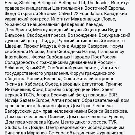
Бёлля, Stichting Bellingcat, Bellingcat Ltd, The Insider, Институт
правовой инициативы Центральной и Восточной Европы,
Фонд Открытой Эстонии, Calvert 22 Foundation, Канадский
украинский конгресс, Институт Макдональда-Лорье,
Украинская национальная федерация Канады,
Декабристы, Международный научный центр им Вудро
Вильсона, Свободная пресса, Возрождение, Всеукраинский
духовный центр , Риддл, Русский антивоенный комитет в
Швеции, Проект Медуза, Фонд Андрея Сахарова, Форум
свободной России, Лига Свободных Наций, Transparеncy
International, Форум Свободных Народов ПостРоссии,
Солидарность с гражданским движением в России –
Solidarus, КрымSOS, Свободный университет, Институт
государственного управления, Форум гражданского
общества Россия, Беллона, Союз жителей островов
Тисима и Хабомаи, Съезд народных депутатов, Гринпис
Интернешнл, Фонд борьбы с коррупцией Инк, Завет
церквей TCCN, Агора, Всемирный фонд природы, BDR
Novaja Gazeta-Europe, Алтай проект, Образовательный дом
прав человека Чернигов, Фонд Дом Прав Человека,
Белорусский дом прав человека имени Бориса Звозскова,
Дом прав человека Тбилиси, Дом прав человека Ереван,
Дом прав человека Крым, Центр дикого лосося, TVR
Studios, ТВ Дождь, Центр европейских исследований им
Вилфрида Мартенса, Сетевое объединение журналистов