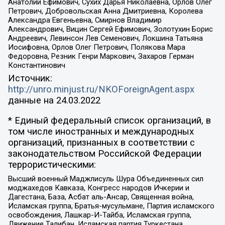
Анатолий Ефимович, Сухих Дарья Николаевна, Орлов Олег
Петрович, Добровольская Анна Дмитриевна, Королева
Александра Евгеньевна, Смирнов Владимир
Александрович, Вицин Сергей Ефимович, Золотухин Борис
Андреевич, Левинсон Лев Семенович, Локшина Татьяна
Иосифовна, Орлов Олег Петрович, Полякова Мара
Федоровна, Резник Генри Маркович, Захаров Герман
Константинович
Источник:
http://unro.minjust.ru/NKOForeignAgent.aspx
данные на
24.03.2022
* Единый федеральный список организаций, в
том числе иностранных и международных
организаций, признанных в соответствии с
законодательством Российской Федерации
террористическими:
Высший военный Маджлисуль Шура Объединенных сил
моджахедов Кавказа, Конгресс народов Ичкерии и
Дагестана, База, Асбат аль-Ансар, Священная война,
Исламская группа, Братья-мусульмане, Партия исламского
освобождения, Лашкар-И-Тайба, Исламская группа,
Движение Талибан, Исламская партия Туркестана,