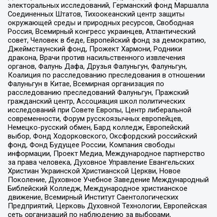
электоральных исследований, Германский фонд Маршалла
Соединенных Штатов, Тихоокеанский центр защиты
окружающей среды и природных ресурсов, Свободная
Россия, Всемирный конгресс украинцев, Атлантический
совет, Человек в беде, Европейский фонд за демократию,
Джеймстаунский фонд, Прожект Хармони, Родники
дракона, Врачи против насильственного извлечения
органов, Фалунь Дафа, Друзья Фалуньгун, Фалуньгун,
Коалиция по расследованию преследования в отношении
Фалуньгун в Китае, Всемирная организация по
расследованию преследований Фалуньгун, Пражский
гражданский центр, Ассоциация школ политических
исследований при Совете Европы, Центр либеральной
современности, Форум русскоязычных европейцев,
Немецко-русский обмен, Бард колледж, Европейский
выбор, Фонд Ходорковского, Оксфордский российский
фонд, Фонд Будущее России, Компания свободы
информации, Проект Медиа, Международное партнерство
за права человека, Духовное Управление Евангельских
Христиан Украинской Христианской Церкви, Новое
Поколение, Духовное Учебное Заведение Международный
Библейский Колледж, Международное христианское
движение, Всемирный Институт Саентологических
Предприятий, Церковь Духовной Технологии, Европейская
сеть организаций по наблюдению за выборами,