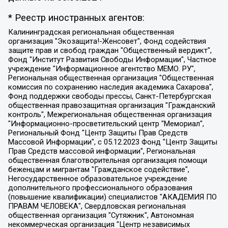
* Реестр иностранных агентов:
Калининградская региональная общественная организация "Экозащита!-Женсовет", Фонд содействия защите прав и свобод граждан "Общественный вердикт", Фонд "Институт Развития Свободы Информации", Частное учреждение "Информационное агентство МЕМО. РУ", Региональная общественная организация "Общественная комиссия по сохранению наследия академика Сахарова", Фонд поддержки свободы прессы, Санкт-Петербургская общественная правозащитная организация "Гражданский контроль", Межрегиональная общественная организация "Информационно-просветительский центр "Мемориал", Региональный Фонд "Центр Защиты Прав Средств Массовой Информации", с 05.12.2023 Фонд "Центр Защиты Прав Средств массовой информации", Региональная общественная благотворительная организация помощи беженцам и мигрантам "Гражданское содействие", Негосударственное образовательное учреждение дополнительного профессионального образования (повышение квалификации) специалистов "АКАДЕМИЯ ПО ПРАВАМ ЧЕЛОВЕКА", Свердловская региональная общественная организация "Сутяжник", Автономная некоммерческая организация "Центр независимых социологических исследований", Союз общественных объединений "Российский исследовательский центр по правам человека", Региональное общественное учреждение научно-информационный центр "МЕМОРИАЛ", Некоммерческая организация "Фонд защиты гласности", Автономная некоммерческая организация "Институт прав человека", Городская общественная организация "Екатеринбургское общество "МЕМОРИАЛ", Городская общественная организация "Рязанское историко-просветительское и правозащитное общество "Мемориал" (Рязанский Мемориал), Челябинский региональный орган общественной самодеятельности – женское общественное объединение "Женщины Евразии", Челябинский региональный орган общественной самодеятельности "Уральская правозащитная группа", Фонд содействия защите здоровья и социальной справедливости имени Андрея Рылькова, Автономная Некоммерческая Организация "Аналитический Центр Юрия Левады", Автономная некоммерческая организация социальной поддержки населения "Проект Апрель", Региональная общественная организация помощи женщинам и детям, находящимся в кризисной ситуации "Информационно-методический центр "Анна", Фонд содействия развитию массовых коммуникаций и правовому просвещению "Так-так-Так", Фонд содействия устойчивому развитию "Серебряная тайга", Свердловский региональный общественный фонд социальных проектов "Новое время", "Idel.Реалии", Кавказ.Реалии, Крым.Реалии, Телеканал Настоящее Время, Татаро-башкирская служба Радио Свобода (Azatliq Radiosi), Радио Свободная Европа/Радио Свобода (PCE/PC), "Сибирь.Реалии", "Фактограф", Благотворительный фонд помощи осужденным и их семьям, Автономная некоммерческая организация "Институт глобализации и социальных движений", Фонд "В защиту прав заключенных", Частное учреждение "Центр поддержки и содействия развитию средств массовой информации", Пензенский региональный общественный благотворительный фонд "Гражданский союз", "Север.Реалии", Некоммерческая организация Фонд "Правовая инициатива", Общество с ограниченной ответственностью "Радио Свободная Европа/Радио Свобода", Чешское информационное агентство "MEDIUM-ORIENT", Красноярская региональная общественная организация "Мы против СПИДа", Камалягин Денис Николаевич, Маркелов Сергей Евгеньевич, Пономарев Лев Александрович, Савицкая Людмила Алексеевна, Автономная некоммерческая организация "Центр по работе с проблемой насилия "НАСИЛИЮ.НЕТ", Межрегиональный профессиональный союз работников здравоохранения "Альянс врачей", Юридическое лицо, зарегистрированное в Латвийской Республике, SIA "Medusa Project" (регистрационный номер 40103797863, дата регистрации 10.06.2014), Некоммерческая организация "Фонд по борьбе с коррупцией", Автономная некоммерческая организация "Институт права и публичной политики", Баданин Роман Сергеевич, Гликин Максим Александрович, Железнова Мария Михайловна, Лукьянова Юлия Сергеевна, Маетная Елизавета Витальевна, Маняхин Петр Борисович, Чуракова Ольга Владимировна, Ярош Юлия Петровна, Юридическое лицо "The Insider SIA", зарегистрированное в Риге, Латвийская Республика (дата регистрации 26.06.2015), являющееся администратором доменного имени интернет-издания "The Insider SIA", https://theins.ru, Постернак Алексей Евгеньевич, Рубин Михаил Аркадьевич, Анин Роман Александрович, Юридическое лицо Istories fonds, зарегистрированное в Латвийской Республике (регистрационный номер 50008295751, дата регистрации 24.02.2020), Великовский Дмитрий Александрович, Долинина Ирина Николаевна, Мароховская Алеся Алексеевна, Шлейнов Роман Юрьевич, Шмагун Олеся Валентиновна, Общество с ограниченной ответственностью "Альтаир 2021", Общество с ограниченной ответственностью "Вега 2021", Общество с ограниченной ответственностью "Главный редактор 2021", Общество с ограниченной ответственностью "Ромашки монолит", Важенков Артем Валерьевич, Ивановская областная общественная организация "Центр гендерных исследований", Гурман Юрий Альбертович, Медиапроект "ОВД-Инфо", Егоров Владимир Владимирович, Жилинский Владимир Александрович, Общество с ограниченной ответственностью "ЗП", Иванова София Юрьевна, Карезина Инна Павловна, Кильтау Екатерина Викторовна, Петров Алексей Викторович, Пискунов Сергей Евгеньевич, Смирнов Сергей Сергеевич, Тихонов Михаил Сергеевич, Общество с ограниченной ответственностью "ЖУРНАЛИСТ-ИНОСТРАННЫЙ АГЕНТ", Арапова Галина Юрьевна, Вольтская Татьяна Анатольевна, Американская компания "Mason G.E.S. Anonymous Foundation" (США), являющаяся владельцем интернет-издания https://mnews.world/, Компания "Stichting Bellingcat", зарегистрированная в Нидерландах (дата регистрации 11.07.2018), Захаров Андрей Вячеславович, Клепиковская Екатерина Дмитриевна, Общество с ограниченной ответственностью "МЕМО", Перл Роман Александрович, Симонов Евгений Алексеевич, Соловьева Елена Анатольевна, Сотников Даниил Владимирович, Сурначева Елизавета Дмитриевна, Автономная некоммерческая организация по защите прав человека и информированию населения "Якутия – Наше Мнение", Общество с ограниченной ответственностью "Москоу диджитал медиа", с 26.01.2023 Общество с ограниченной ответственностью "Чайка Белые сады", Ветошкина Валерия Валерьевна, Заговора Максим Александрович, Межрегиональное общественное движение "Российская ЛГБТ - сеть", Оленичев Максим Владимирович, Павлов Иван Юрьевич, Скворцова Елена Сергеевна, Общество с ограниченной ответственностью "Как бы инагент", Кочетков Игорь Викторович, Общество с ограниченной ответственностью "Честные выборы", Еланчик Олег Александрович, Общество с ограниченной ответственностью "Нобелевский призыв", Гималова Регина Эмилевна, Григорьев Андрей Валерьевич, Григорьева Алина Александровна, Ассоциация по содействию защите прав призывников, альтернативнослужащих и военнослужащих "Правозащитная группа "Гражданин.Армия.Право", Хисамова Регина Фаритовна, Автономная некоммерческая организация по реализации социально-правовых программ "Лилит", Дальневосточное общественное движение "Маяк", Санкт-Петербургская ЛГБТ-инициативная группа "Выход", Инициативная группа ЛГБТ+ "Реверс", Алексеев Андрей Викторович, Бекбулатова Таисия Львовна, Беляев Иван Михайлович, Владыкина Елена Сергеевна, Гельман Марат Александрович, Никульшина Вероника Юрьевна, Толоконникова Надежда Андреевна, Шендерович Виктор Анатольевич, Общество с ограниченной ответственностью "Данное сообщение", Общество с ограниченной ответственностью Издательский дом "Новая глава", Айнбиндер Александра Александровна, Московский комьюнити-центр для ЛГБТ+инициатив, Благотворительный фонд развития филантропии, Deutsche Welle (Германия, Kurt-Schumacher-Strasse 3, 53113 Bonn), Борзунова Мария Михайловна, Воробьев Виктор Викторович, Голубева Анна Львовна, Константинова Алла Михайловна, Малкова Ирина Владимировна, Мурадов Мурад Абдулгалимович, Осетинская Елизавета Николаевна, Понасенков Евгений Николаевич, Ганапольский Матвей Юрьевич, Киселев Евгений Алексеевич, Борухович Ирина Григорьевна, Дремин Иван Тимофеевич, Дубровский Дмитрий Викторович, Красноярская региональная общественная организация поддержки и развития альтернативных образовательных технологий и межкультурных коммуникаций "ИНТЕРРА", Маяковская Екатерина Алексеевна, Фейгин Марк Захарович, Филимонов Андрей Викторович, Дзугкоева Регина Николаевна, Доброхотов Роман Александрович, Дудь Юрий Александрович, Елкин Сергей Владимирович, Кругликов Кирилл Игоревич, Сабунаева Мария Леонидовна, Семенов Алексей Владимирович, Шаинян Карен Багратович, Шульман Екатерина Михайловна, Асафьев Артур Валерьевич, Вахштайн Виктор Семенович, Венедиктов Алексей Алексеевич, Лушникова Екатерина Евгеньевна, Волков Леонид Михайлович, Невзоров Александр Глебович, Пархоменко Сергей Борисович, Сироткин Ярослав Николаевич, Кара-Мурза Владимир Владимирович, Баранова Наталья Владимировна, Гозман Леонид Яковлевич, Кагарлицкий Борис Юльевич, Климарев Михаил Валерьевич, Милов Владимир Станиславович, Автономная некоммерческая организация Краснодарский центр современного искусства "Типография", Моргенштерн Алишер Тагирович, Соболь Любовь Эдуардовна, Общество с ограниченной ответственностью "ЛИЗА НОРМ", Каспаров Гарри Кимович, Ходорковский Михаил Борисович, Общество с ограниченной ответственностью "Апрельские тезисы", Данилович Ирина Брониславовна, Кашин Олег Владимирович, Петров Николай Владимирович, Пивоваров Алексей Владимирович, Соколов Михаил Владимирович, Цветкова Юлия Владимировна, Чичваркин Евгений Александрович, Комитет против пыток/Команда против пыток, Общество с ограниченной ответственностью "Первый научный", Общество с ограниченной ответственностью "Вертолет и ко", Белоцерковская Вероника Борисовна, Кац Максим Евгеньевич, Лазарева Татьяна Юрьевна, Шаведдинов Руслан Табризович, Яшин Илья Валерьевич, Общество с ограниченной ответственностью "Иноагент ААВ", Алешковский Дмитрий Петрович, Альбац Евгения Марковна, Быков Дмитрий Львович, Галямина Юлия Евгеньевна, Лойко Сергей Леонидович, Мартынов Кирилл Константинович, Медведев Сергей Александрович, Крашенинников Федор Геннадиевич, Гордеева Катерина Вл