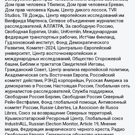
Дом прав человека Тбилиси, Дом прав человека Ереван,
Дом прав человека Крым, Центр дикого лосося, TVR
Studios, ТВ Дождь, Центр европейских исследований им
Вилфрида Мартенса, Сетевое объединение журналистов
расследователей, АЛЛАТРА, За свободную Россию,
Свободная Бурятия, Uralic, UnKremlin, Международная
федерация транспортных рабочих, ИстЧам Финланд,
Гудзоновский институт, Фонд Демократического
Развития, Комитет-2024, Центрально-Европейский
университет, Центр восточноевропейских и
международных исследований, Общество Сторожевой
башни, Библии и трактатов Свидетелей Иеговы,
Гражданский Совет, Центр анализа европейской политики,
Академическая сеть Восточная Европа, Российский
комитет действия, РЭНД корпорейшн, Русская Америка за
демократию в России, Настоящая Россия, Глобальная сеть
журналистов-расследователей, Служба поддержки,
Свободная Россия Берлин, Свободная Россия Северный
Рейн-Вестфалия, Фонд глобальной помощи, Антивоенный
комитет России, Russie-Libertes, La Asocicion de Rusos
Libres, Союз за возвращение Северных территорий,
Крымскотатарский Ресурсный Центр, Глобальный союз
IndustriALL, Russian Election Monitor, Article 19, Мнение
медиа, Федерация анархического черного креста, Радио
Свободная Европа, Германское общество изучения