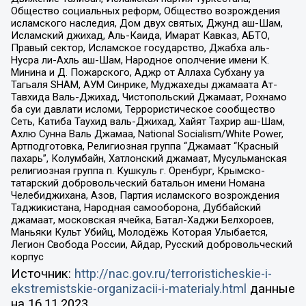
Общество социальных реформ, Общество возрождения
исламского наследия, Дом двух святых, Джунд аш-Шам,
Исламский джихад, Аль-Каида, Имарат Кавказ, АБТО,
Правый сектор, Исламское государство, Джабха аль-
Нусра ли-Ахль аш-Шам, Народное ополчение имени К.
Минина и Д. Пожарского, Аджр от Аллаха Субхану уа
Тагьаля SHAM, АУМ Синрике, Муджахеды джамаата Ат-
Тавхида Валь-Джихад, Чистопольский Джамаат, Рохнамо
ба суи давлати исломи, Террористическое сообщество
Сеть, Катиба Таухид валь-Джихад, Хайят Тахрир аш-Шам,
Ахлю Сунна Валь Джамаа, National Socialism/White Power,
Артподготовка, Религиозная группа “Джамаат “Красный
пахарь”, Колумбайн, Хатлонский джамаат, Мусульманская
религиозная группа п. Кушкуль г. Оренбург, Крымско-
татарский добровольческий батальон имени Номана
Челебиджихана, Азов, Партия исламского возрождения
Таджикистана, Народная самооборона, Дуббайский
джамаат, московская ячейка, Батал-Хаджи Белхороев,
Маньяки Культ Убийц, Молодёжь Которая Улыбается,
Легион Свобода России, Айдар, Русский добровольческий
корпус
Источник:
http://nac.gov.ru/terroristicheskie-i-
ekstremistskie-organizacii-i-materialy.html
данные
на
16.11.2023