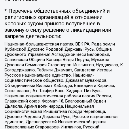
* Перечень общественных объединений и
религиозных организаций в отношении
которых судом принято вступившее в
законную силу решение о ликвидации или
запрете деятельности:
Национал-большевистская партия, ВЕК РА, Рада земли
Кубанской Духовно Родовой Державы Русь, Община
Духовного Управления Асгардской Веси Беловодья,
Славянская Община Капища Веды Перуна, Мужская
Духовная Семинария Староверов-Инглингов, Нурджулар, К
Богодержавию, Таблиги Джамаат, Свидетели Иеговы,
Русское национальное единство, Национал-
социалистическое общество, Джамаат мувахидов,
Объединенный Вилайат Кабарды, Балкарии и Карачая,
Союз славян, Ат-Такфир Валь-Хиджра, Пит Буль,
Национал-социалистическая рабочая партия России,
Славянский союз, Формат-18, Благородный Орден
Дьявола, Армия воли народа, Национальная
Социалистическая Инициатива города Череповца,
Духовно-Родовая Держава Русь, Русское национальное
единство, Древнерусской Инглистической церкви
Православных Староверов-Инглингов, Русский