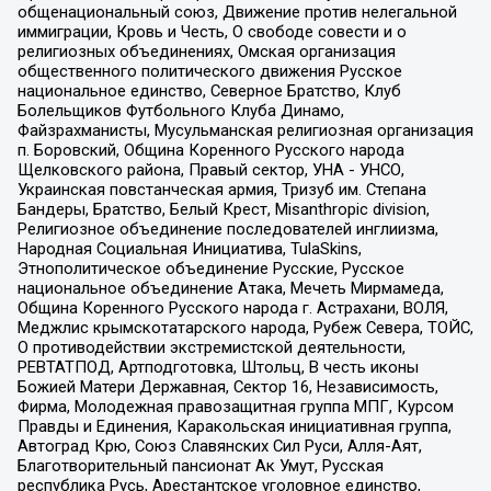
общенациональный союз, Движение против нелегальной
иммиграции, Кровь и Честь, О свободе совести и о
религиозных объединениях, Омская организация
общественного политического движения Русское
национальное единство, Северное Братство, Клуб
Болельщиков Футбольного Клуба Динамо,
Файзрахманисты, Мусульманская религиозная организация
п. Боровский, Община Коренного Русского народа
Щелковского района, Правый сектор, УНА - УНСО,
Украинская повстанческая армия, Тризуб им. Степана
Бандеры, Братство, Белый Крест, Misanthropic division,
Религиозное объединение последователей инглиизма,
Народная Социальная Инициатива, TulaSkins,
Этнополитическое объединение Русские, Русское
национальное объединение Атака, Мечеть Мирмамеда,
Община Коренного Русского народа г. Астрахани, ВОЛЯ,
Меджлис крымскотатарского народа, Рубеж Севера, ТОЙС,
О противодействии экстремистской деятельности,
РЕВТАТПОД, Артподготовка, Штольц, В честь иконы
Божией Матери Державная, Сектор 16, Независимость,
Фирма, Молодежная правозащитная группа МПГ, Курсом
Правды и Единения, Каракольская инициативная группа,
Автоград Крю, Союз Славянских Сил Руси, Алля-Аят,
Благотворительный пансионат Ак Умут, Русская
республика Русь, Арестантское уголовное единство,