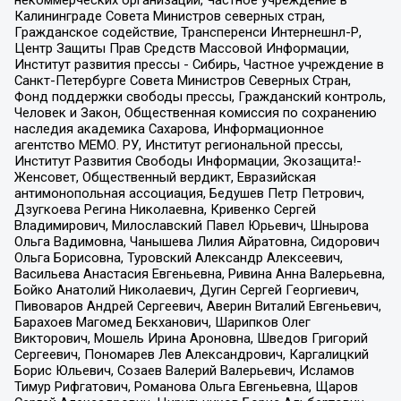
некоммерческих организаций, Частное учреждение в
Калининграде Совета Министров северных стран,
Гражданское содействие, Трансперенси Интернешнл-Р,
Центр Защиты Прав Средств Массовой Информации,
Институт развития прессы - Сибирь, Частное учреждение в
Санкт-Петербурге Совета Министров Северных Стран,
Фонд поддержки свободы прессы, Гражданский контроль,
Человек и Закон, Общественная комиссия по сохранению
наследия академика Сахарова, Информационное
агентство МЕМО. РУ, Институт региональной прессы,
Институт Развития Свободы Информации, Экозащита!-
Женсовет, Общественный вердикт, Евразийская
антимонопольная ассоциация, Бедушев Петр Петрович,
Дзугкоева Регина Николаевна, Кривенко Сергей
Владимирович, Милославский Павел Юрьевич, Шнырова
Ольга Вадимовна, Чанышева Лилия Айратовна, Сидорович
Ольга Борисовна, Туровский Александр Алексеевич,
Васильева Анастасия Евгеньевна, Ривина Анна Валерьевна,
Бойко Анатолий Николаевич, Дугин Сергей Георгиевич,
Пивоваров Андрей Сергеевич, Аверин Виталий Евгеньевич,
Барахоев Магомед Бекханович, Шарипков Олег
Викторович, Мошель Ирина Ароновна, Шведов Григорий
Сергеевич, Пономарев Лев Александрович, Каргалицкий
Борис Юльевич, Созаев Валерий Валерьевич, Исламов
Тимур Рифгатович, Романова Ольга Евгеньевна, Щаров