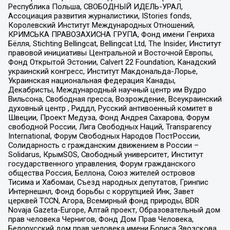
Республика Польша, СВОБОДНЫЙ ИДЕЛЬ-УРАЛ,
Ассоциация развития журналистики, IStories fonds,
Королевский Институт Международных Отношений,
КРИМСЬКА ПРАВОЗАХИСНА ГРУПА, Фонд имени Генриха
Бёлля, Stichting Bellingcat, Bellingcat Ltd, The Insider, Институт
правовой инициативы Центральной и Восточной Европы,
Фонд Открытой Эстонии, Calvert 22 Foundation, Канадский
украинский конгресс, Институт Макдональда-Лорье,
Украинская национальная федерация Канады,
Декабристы, Международный научный центр им Вудро
Вильсона, Свободная пресса, Возрождение, Всеукраинский
духовный центр , Риддл, Русский антивоенный комитет в
Швеции, Проект Медуза, Фонд Андрея Сахарова, Форум
свободной России, Лига Свободных Наций, Transparеncy
International, Форум Свободных Народов ПостРоссии,
Солидарность с гражданским движением в России –
Solidarus, КрымSOS, Свободный университет, Институт
государственного управления, Форум гражданского
общества Россия, Беллона, Союз жителей островов
Тисима и Хабомаи, Съезд народных депутатов, Гринпис
Интернешнл, Фонд борьбы с коррупцией Инк, Завет
церквей TCCN, Агора, Всемирный фонд природы, BDR
Novaja Gazeta-Europe, Алтай проект, Образовательный дом
прав человека Чернигов, Фонд Дом Прав Человека,
Белорусский дом прав человека имени Бориса Звозскова,