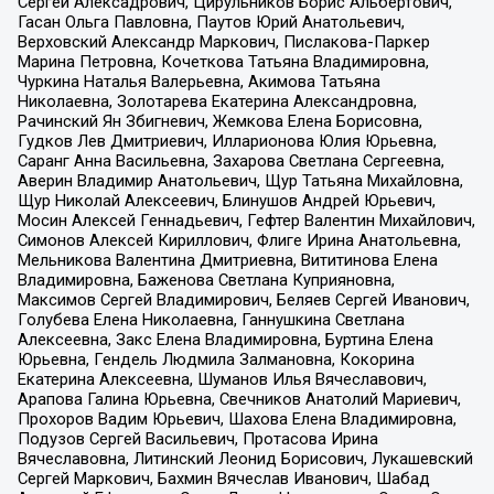
Сергей Алексадрович, Цирульников Борис Альбертович,
Гасан Ольга Павловна, Паутов Юрий Анатольевич,
Верховский Александр Маркович, Пислакова-Паркер
Марина Петровна, Кочеткова Татьяна Владимировна,
Чуркина Наталья Валерьевна, Акимова Татьяна
Николаевна, Золотарева Екатерина Александровна,
Рачинский Ян Збигневич, Жемкова Елена Борисовна,
Гудков Лев Дмитриевич, Илларионова Юлия Юрьевна,
Саранг Анна Васильевна, Захарова Светлана Сергеевна,
Аверин Владимир Анатольевич, Щур Татьяна Михайловна,
Щур Николай Алексеевич, Блинушов Андрей Юрьевич,
Мосин Алексей Геннадьевич, Гефтер Валентин Михайлович,
Симонов Алексей Кириллович, Флиге Ирина Анатольевна,
Мельникова Валентина Дмитриевна, Вититинова Елена
Владимировна, Баженова Светлана Куприяновна,
Максимов Сергей Владимирович, Беляев Сергей Иванович,
Голубева Елена Николаевна, Ганнушкина Светлана
Алексеевна, Закс Елена Владимировна, Буртина Елена
Юрьевна, Гендель Людмила Залмановна, Кокорина
Екатерина Алексеевна, Шуманов Илья Вячеславович,
Арапова Галина Юрьевна, Свечников Анатолий Мариевич,
Прохоров Вадим Юрьевич, Шахова Елена Владимировна,
Подузов Сергей Васильевич, Протасова Ирина
Вячеславовна, Литинский Леонид Борисович, Лукашевский
Сергей Маркович, Бахмин Вячеслав Иванович, Шабад