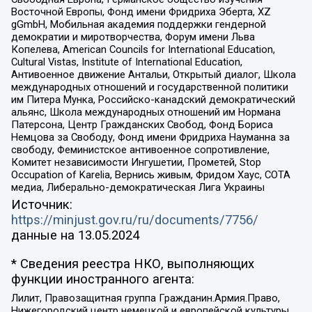
Восточной Европы, Фонд имени Фридриха Эберта, XZ
gGmbH, Мобильная академия поддержки гендерной
демократии и миротворчества, Форум имени Льва
Копелева, American Councils for International Education,
Cultural Vistas, Institute of International Education,
Антивоенное движение Антальи, Открытый диалог, Школа
международных отношений и государственной политики
им Питера Мунка, Российско-канадский демократический
альянс, Школа международных отношений им Нормана
Патерсона, Центр Гражданских Свобод, Фонд Бориса
Немцова за Свободу, Фонд имени Фридриха Науманна за
свободу, Феминистское антивоенное сопротивление,
Комитет независимости Ингушетии, Прометей, Stop
Occupation of Karelia, Вернись живым, Фридом Хаус, СОТА
медиа, Либерально-демократическая Лига Украины
Источник:
https://minjust.gov.ru/ru/documents/7756/
данные на
13.05.2024
* Сведения реестра НКО, выполняющих
функции иностранного агента:
Лилит, Правозащитная группа Гражданин.Армия.Право,
Нижегородский центр немецкой и европейской культуры,