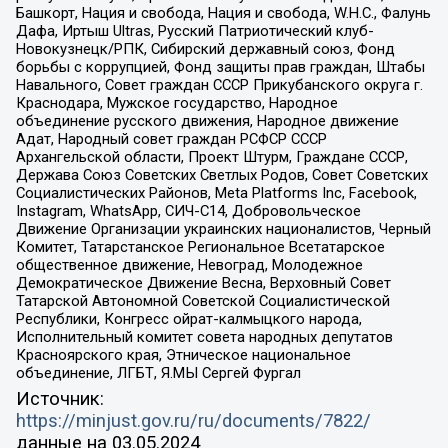
Башкорт, Нация и свобода, Нация и свобода, W.H.С., Фалунь
Дафа, Иртыш Ultras, Русский Патриотический клуб-
Новокузнецк/РПК, Сибирский державный союз, Фонд
борьбы с коррупцией, Фонд защиты прав граждан, Штабы
Навального, Совет граждан СССР Прикубанского округа г.
Краснодара, Мужское государство, Народное
объединение русского движения, Народное движение
Адат, Народный совет граждан РСФСР СССР
Архангельской области, Проект Штурм, Граждане СССР,
Держава Союз Советских Светлых Родов, Совет Советских
Социалистических Районов, Meta Platforms Inc, Facebook,
Instagram, WhatsApp, СИЧ-С14, Добровольческое
Движение Организации украинских националистов, Черный
Комитет, Татарстанское Региональное Всетатарское
общественное движение, Невоград, Молодежное
Демократическое Движение Весна, Верховный Совет
Татарской Автономной Советской Социалистической
Республики, Конгресс ойрат-калмыцкого народа,
Исполнительный комитет совета народных депутатов
Красноярского края, Этническое национальное
объединение, ЛГБТ, Я.МЫ Сергей Фургал
Источник:
https://minjust.gov.ru/ru/documents/7822/
данные на
03.05.2024