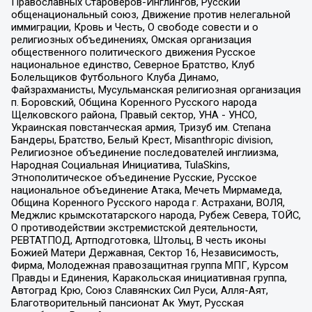
Православных Староверов-Инглингов, Русский
общенациональный союз, Движение против нелегальной
иммиграции, Кровь и Честь, О свободе совести и о
религиозных объединениях, Омская организация
общественного политического движения Русское
национальное единство, Северное Братство, Клуб
Болельщиков Футбольного Клуба Динамо,
Файзрахманисты, Мусульманская религиозная организация
п. Боровский, Община Коренного Русского народа
Щелковского района, Правый сектор, УНА - УНСО,
Украинская повстанческая армия, Тризуб им. Степана
Бандеры, Братство, Белый Крест, Misanthropic division,
Религиозное объединение последователей инглиизма,
Народная Социальная Инициатива, TulaSkins,
Этнополитическое объединение Русские, Русское
национальное объединение Атака, Мечеть Мирмамеда,
Община Коренного Русского народа г. Астрахани, ВОЛЯ,
Меджлис крымскотатарского народа, Рубеж Севера, ТОЙС,
О противодействии экстремистской деятельности,
РЕВТАТПОД, Артподготовка, Штольц, В честь иконы
Божией Матери Державная, Сектор 16, Независимость,
Фирма, Молодежная правозащитная группа МПГ, Курсом
Правды и Единения, Каракольская инициативная группа,
Автоград Крю, Союз Славянских Сил Руси, Алля-Аят,
Благотворительный пансионат Ак Умут, Русская