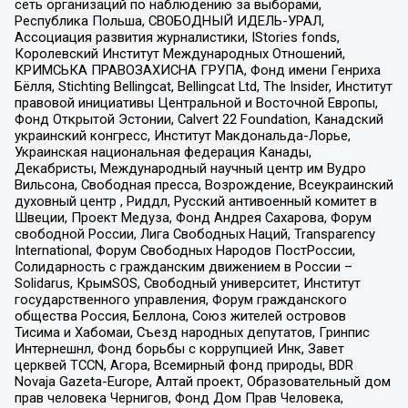
сеть организаций по наблюдению за выборами,
Республика Польша, СВОБОДНЫЙ ИДЕЛЬ-УРАЛ,
Ассоциация развития журналистики, IStories fonds,
Королевский Институт Международных Отношений,
КРИМСЬКА ПРАВОЗАХИСНА ГРУПА, Фонд имени Генриха
Бёлля, Stichting Bellingcat, Bellingcat Ltd, The Insider, Институт
правовой инициативы Центральной и Восточной Европы,
Фонд Открытой Эстонии, Calvert 22 Foundation, Канадский
украинский конгресс, Институт Макдональда-Лорье,
Украинская национальная федерация Канады,
Декабристы, Международный научный центр им Вудро
Вильсона, Свободная пресса, Возрождение, Всеукраинский
духовный центр , Риддл, Русский антивоенный комитет в
Швеции, Проект Медуза, Фонд Андрея Сахарова, Форум
свободной России, Лига Свободных Наций, Transparеncy
International, Форум Свободных Народов ПостРоссии,
Солидарность с гражданским движением в России –
Solidarus, КрымSOS, Свободный университет, Институт
государственного управления, Форум гражданского
общества Россия, Беллона, Союз жителей островов
Тисима и Хабомаи, Съезд народных депутатов, Гринпис
Интернешнл, Фонд борьбы с коррупцией Инк, Завет
церквей TCCN, Агора, Всемирный фонд природы, BDR
Novaja Gazeta-Europe, Алтай проект, Образовательный дом
прав человека Чернигов, Фонд Дом Прав Человека,