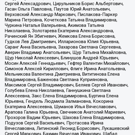
Сергей Алексадрович, Цирульников Борис Альбертович,
Гасан Ольга Павловна, Паутов Юрий Анатольевич,
Верховский Александр Маркович, Пислакова-Паркер
Марина Петровна, Кочеткова Татьяна Владимировна,
Чуркина Наталья Валерьевна, Акимова Татьяна
Николаевна, Золотарева Екатерина Александровна,
Рачинский Ян Збигневич, Жемкова Елена Борисовна,
Гудков Лев Дмитриевич, Илларионова Юлия Юрьевна,
Саранг Анна Васильевна, Захарова Светлана Сергеевна,
Аверин Владимир Анатольевич, Щур Татьяна Михайловна,
Щур Николай Алексеевич, Блинушов Андрей Юрьевич,
Мосин Алексей Геннадьевич, Гефтер Валентин Михайлович,
Симонов Алексей Кириллович, Флиге Ирина Анатольевна,
Мельникова Валентина Дмитриевна, Вититинова Елена
Владимировна, Баженова Светлана Куприяновна,
Максимов Сергей Владимирович, Беляев Сергей Иванович,
Голубева Елена Николаевна, Ганнушкина Светлана
Алексеевна, Закс Елена Владимировна, Буртина Елена
Юрьевна, Гендель Людмила Залмановна, Кокорина
Екатерина Алексеевна, Шуманов Илья Вячеславович,
Арапова Галина Юрьевна, Свечников Анатолий Мариевич,
Прохоров Вадим Юрьевич, Шахова Елена Владимировна,
Подузов Сергей Васильевич, Протасова Ирина
Вячеславовна, Литинский Леонид Борисович, Лукашевский
Сергей Маркович, Бахмин Вячеслав Иванович, Шабад