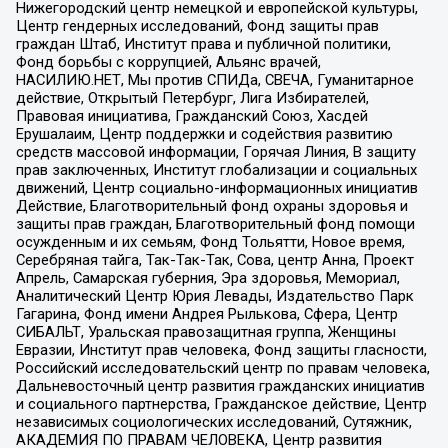
Нижегородский центр немецкой и европейской культуры,
Центр гендерных исследований, Фонд защиты прав
граждан Штаб, Институт права и публичной политики,
Фонд борьбы с коррупцией, Альянс врачей,
НАСИЛИЮ.НЕТ, Мы против СПИДа, СВЕЧА, Гуманитарное
действие, Открытый Петербург, Лига Избирателей,
Правовая инициатива, Гражданский Союз, Хасдей
Ерушалаим, Центр поддержки и содействия развитию
средств массовой информации, Горячая Линия, В защиту
прав заключенных, Институт глобализации и социальных
движений, Центр социально-информационных инициатив
Действие, Благотворительный фонд охраны здоровья и
защиты прав граждан, Благотворительный фонд помощи
осужденным и их семьям, Фонд Тольятти, Новое время,
Серебряная тайга, Так-Так-Так, Сова, центр Анна, Проект
Апрель, Самарская губерния, Эра здоровья, Мемориал,
Аналитический Центр Юрия Левады, Издательство Парк
Гагарина, Фонд имени Андрея Рылькова, Сфера, Центр
СИБАЛЬТ, Уральская правозащитная группа, Женщины
Евразии, Институт прав человека, Фонд защиты гласности,
Российский исследовательский центр по правам человека,
Дальневосточный центр развития гражданских инициатив
и социального партнерства, Гражданское действие, Центр
независимых социологических исследований, Сутяжник,
АКАДЕМИЯ ПО ПРАВАМ ЧЕЛОВЕКА, Центр развития