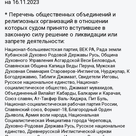
на
16.11.2023
* Перечень общественных объединений и
религиозных организаций в отношении
которых судом принято вступившее в
законную силу решение о ликвидации или
запрете деятельности:
Национал-большевистская партия, ВЕК РА, Рада земли
Кубанской Духовно Родовой Державы Русь, Община
Духовного Управления Асгардской Веси Беловодья,
Славянская Община Капища Веды Перуна, Мужская
Духовная Семинария Староверов-Инглингов, Нурджулар, К
Богодержавию, Таблиги Джамаат, Свидетели Иеговы,
Русское национальное единство, Национал-
социалистическое общество, Джамаат мувахидов,
Объединенный Вилайат Кабарды, Балкарии и Карачая,
Союз славян, Ат-Такфир Валь-Хиджра, Пит Буль,
Национал-социалистическая рабочая партия России,
Славянский союз, Формат-18, Благородный Орден
Дьявола, Армия воли народа, Национальная
Социалистическая Инициатива города Череповца,
Духовно-Родовая Держава Русь, Русское национальное
единство, Древнерусской Инглистической церкви