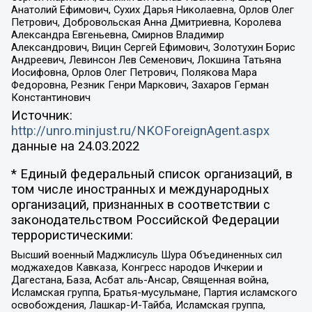
Анатолий Ефимович, Сухих Дарья Николаевна, Орлов Олег
Петрович, Добровольская Анна Дмитриевна, Королева
Александра Евгеньевна, Смирнов Владимир
Александрович, Вицин Сергей Ефимович, Золотухин Борис
Андреевич, Левинсон Лев Семенович, Локшина Татьяна
Иосифовна, Орлов Олег Петрович, Полякова Мара
Федоровна, Резник Генри Маркович, Захаров Герман
Константинович
Источник:
http://unro.minjust.ru/NKOForeignAgent.aspx
данные на
24.03.2022
* Единый федеральный список организаций, в
том числе иностранных и международных
организаций, признанных в соответствии с
законодательством Российской Федерации
террористическими:
Высший военный Маджлисуль Шура Объединенных сил
моджахедов Кавказа, Конгресс народов Ичкерии и
Дагестана, База, Асбат аль-Ансар, Священная война,
Исламская группа, Братья-мусульмане, Партия исламского
освобождения, Лашкар-И-Тайба, Исламская группа,