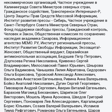
некоммерческих организаций, Частное учреждение в
Калининграде Совета Министров северных стран,
Гражданское содействие, Трансперенси Интернешнл-Р,
Центр Защиты Прав Средств Массовой Информации,
Институт развития прессы - Сибирь, Частное учреждение в
Санкт-Петербурге Совета Министров Северных Стран,
Фонд поддержки свободы прессы, Гражданский контроль,
Человек и Закон, Общественная комиссия по сохранению
наследия академика Сахарова, Информационное
агентство МЕМО. РУ, Институт региональной прессы,
Институт Развития Свободы Информации, Экозащита!-
Женсовет, Общественный вердикт, Евразийская
антимонопольная ассоциация, Бедушев Петр Петрович,
Дзугкоева Регина Николаевна, Кривенко Сергей
Владимирович, Милославский Павел Юрьевич, Шнырова
Ольга Вадимовна, Чанышева Лилия Айратовна, Сидорович
Ольга Борисовна, Туровский Александр Алексеевич,
Васильева Анастасия Евгеньевна, Ривина Анна Валерьевна,
Бойко Анатолий Николаевич, Дугин Сергей Георгиевич,
Пивоваров Андрей Сергеевич, Аверин Виталий Евгеньевич,
Барахоев Магомед Бекханович, Шарипков Олег
Викторович, Мошель Ирина Ароновна, Шведов Григорий
Сергеевич, Пономарев Лев Александрович, Каргалицкий
Борис Юльевич, Созаев Валерий Валерьевич, Исламов
Тимур Рифгатович, Романова Ольга Евгеньевна, Щаров