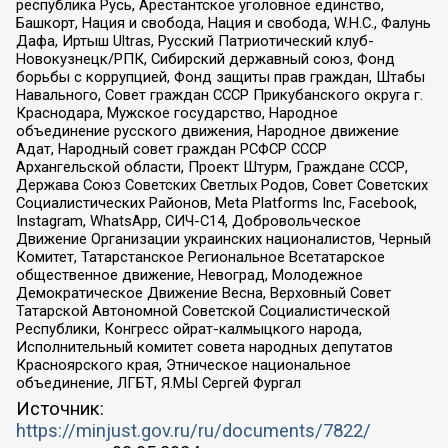
республика Русь, Арестантское уголовное единство,
Башкорт, Нация и свобода, Нация и свобода, W.H.С., Фалунь
Дафа, Иртыш Ultras, Русский Патриотический клуб-
Новокузнецк/РПК, Сибирский державный союз, Фонд
борьбы с коррупцией, Фонд защиты прав граждан, Штабы
Навального, Совет граждан СССР Прикубанского округа г.
Краснодара, Мужское государство, Народное
объединение русского движения, Народное движение
Адат, Народный совет граждан РСФСР СССР
Архангельской области, Проект Штурм, Граждане СССР,
Держава Союз Советских Светлых Родов, Совет Советских
Социалистических Районов, Meta Platforms Inc, Facebook,
Instagram, WhatsApp, СИЧ-С14, Добровольческое
Движение Организации украинских националистов, Черный
Комитет, Татарстанское Региональное Всетатарское
общественное движение, Невоград, Молодежное
Демократическое Движение Весна, Верховный Совет
Татарской Автономной Советской Социалистической
Республики, Конгресс ойрат-калмыцкого народа,
Исполнительный комитет совета народных депутатов
Красноярского края, Этническое национальное
объединение, ЛГБТ, Я.МЫ Сергей Фургал
Источник:
https://minjust.gov.ru/ru/documents/7822/