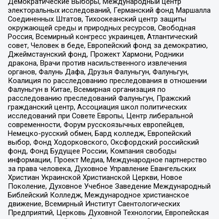
Демократические Выборы, Международный центр
электоральных исследований, Германский фонд Маршалла
Соединенных Штатов, Тихоокеанский центр защиты
окружающей среды и природных ресурсов, Свободная
Россия, Всемирный конгресс украинцев, Атлантический
совет, Человек в беде, Европейский фонд за демократию,
Джеймстаунский фонд, Прожект Хармони, Родники
дракона, Врачи против насильственного извлечения
органов, Фалунь Дафа, Друзья Фалуньгун, Фалуньгун,
Коалиция по расследованию преследования в отношении
Фалуньгун в Китае, Всемирная организация по
расследованию преследований Фалуньгун, Пражский
гражданский центр, Ассоциация школ политических
исследований при Совете Европы, Центр либеральной
современности, Форум русскоязычных европейцев,
Немецко-русский обмен, Бард колледж, Европейский
выбор, Фонд Ходорковского, Оксфордский российский
фонд, Фонд Будущее России, Компания свободы
информации, Проект Медиа, Международное партнерство
за права человека, Духовное Управление Евангельских
Христиан Украинской Христианской Церкви, Новое
Поколение, Духовное Учебное Заведение Международный
Библейский Колледж, Международное христианское
движение, Всемирный Институт Саентологических
Предприятий, Церковь Духовной Технологии, Европейская