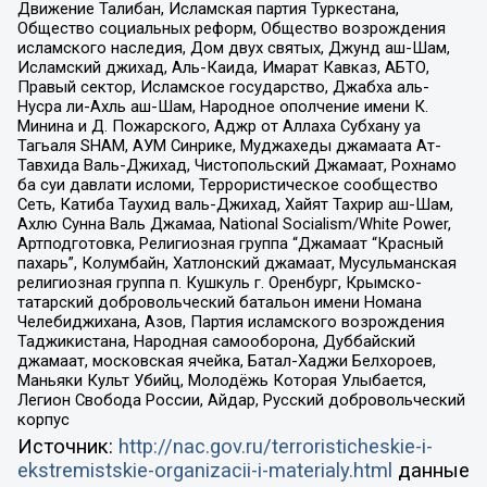
Движение Талибан, Исламская партия Туркестана,
Общество социальных реформ, Общество возрождения
исламского наследия, Дом двух святых, Джунд аш-Шам,
Исламский джихад, Аль-Каида, Имарат Кавказ, АБТО,
Правый сектор, Исламское государство, Джабха аль-
Нусра ли-Ахль аш-Шам, Народное ополчение имени К.
Минина и Д. Пожарского, Аджр от Аллаха Субхану уа
Тагьаля SHAM, АУМ Синрике, Муджахеды джамаата Ат-
Тавхида Валь-Джихад, Чистопольский Джамаат, Рохнамо
ба суи давлати исломи, Террористическое сообщество
Сеть, Катиба Таухид валь-Джихад, Хайят Тахрир аш-Шам,
Ахлю Сунна Валь Джамаа, National Socialism/White Power,
Артподготовка, Религиозная группа “Джамаат “Красный
пахарь”, Колумбайн, Хатлонский джамаат, Мусульманская
религиозная группа п. Кушкуль г. Оренбург, Крымско-
татарский добровольческий батальон имени Номана
Челебиджихана, Азов, Партия исламского возрождения
Таджикистана, Народная самооборона, Дуббайский
джамаат, московская ячейка, Батал-Хаджи Белхороев,
Маньяки Культ Убийц, Молодёжь Которая Улыбается,
Легион Свобода России, Айдар, Русский добровольческий
корпус
Источник:
http://nac.gov.ru/terroristicheskie-i-
ekstremistskie-organizacii-i-materialy.html
данные