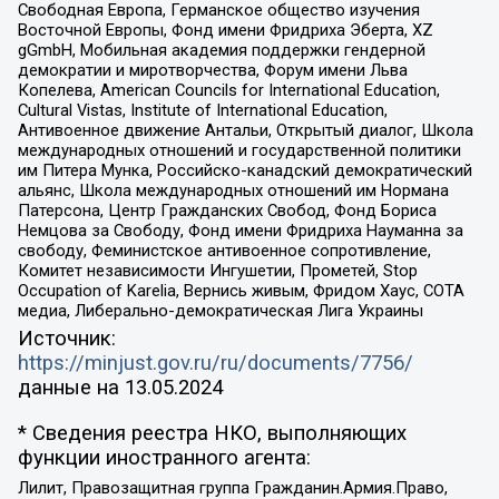
Свободная Европа, Германское общество изучения
Восточной Европы, Фонд имени Фридриха Эберта, XZ
gGmbH, Мобильная академия поддержки гендерной
демократии и миротворчества, Форум имени Льва
Копелева, American Councils for International Education,
Cultural Vistas, Institute of International Education,
Антивоенное движение Антальи, Открытый диалог, Школа
международных отношений и государственной политики
им Питера Мунка, Российско-канадский демократический
альянс, Школа международных отношений им Нормана
Патерсона, Центр Гражданских Свобод, Фонд Бориса
Немцова за Свободу, Фонд имени Фридриха Науманна за
свободу, Феминистское антивоенное сопротивление,
Комитет независимости Ингушетии, Прометей, Stop
Occupation of Karelia, Вернись живым, Фридом Хаус, СОТА
медиа, Либерально-демократическая Лига Украины
Источник:
https://minjust.gov.ru/ru/documents/7756/
данные на
13.05.2024
* Сведения реестра НКО, выполняющих
функции иностранного агента:
Лилит, Правозащитная группа Гражданин.Армия.Право,