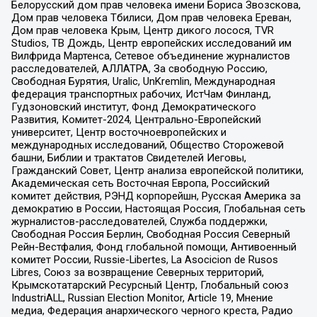
Белорусский дом прав человека имени Бориса Звозскова,
Дом прав человека Тбилиси, Дом прав человека Ереван,
Дом прав человека Крым, Центр дикого лосося, TVR
Studios, ТВ Дождь, Центр европейских исследований им
Вилфрида Мартенса, Сетевое объединение журналистов
расследователей, АЛЛАТРА, За свободную Россию,
Свободная Бурятия, Uralic, UnKremlin, Международная
федерация транспортных рабочих, ИстЧам Финланд,
Гудзоновский институт, Фонд Демократического
Развития, Комитет-2024, Центрально-Европейский
университет, Центр восточноевропейских и
международных исследований, Общество Сторожевой
башни, Библии и трактатов Свидетелей Иеговы,
Гражданский Совет, Центр анализа европейской политики,
Академическая сеть Восточная Европа, Российский
комитет действия, РЭНД корпорейшн, Русская Америка за
демократию в России, Настоящая Россия, Глобальная сеть
журналистов-расследователей, Служба поддержки,
Свободная Россия Берлин, Свободная Россия Северный
Рейн-Вестфалия, Фонд глобальной помощи, Антивоенный
комитет России, Russie-Libertes, La Asocicion de Rusos
Libres, Союз за возвращение Северных территорий,
Крымскотатарский Ресурсный Центр, Глобальный союз
IndustriALL, Russian Election Monitor, Article 19, Мнение
медиа, Федерация анархического черного креста, Радио