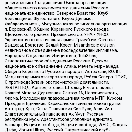
религиозных объединениях, Омская организация
общественного политического движения Русское
национальное единство, Северное Братство, Клуб
Болельщиков Футбольного Клуба Динамо,
Файзрахманисты, Мусульманская религиозная организация
п. Боровский, Община Коренного Русского народа
Щелковского района, Правый сектор, УНА - УНСО,
Украинская повстанческая армия, Тризуб им. Степана
Бандеры, Братство, Белый Крест, Misanthropic division,
Религиозное объединение последователей инглиизма,
Народная Социальная Инициатива, TulaSkins,
Этнополитическое объединение Русские, Русское
национальное объединение Атака, Мечеть Мирмамеда,
Община Коренного Русского народа г. Астрахани, ВОЛЯ,
Меджлис крымскотатарского народа, Рубеж Севера, ТОЙС,
О противодействии экстремистской деятельности,
РЕВТАТПОД, Артподготовка, Штольц, В честь иконы
Божией Матери Державная, Сектор 16, Независимость,
Фирма, Молодежная правозащитная группа МПГ, Курсом
Правды и Единения, Каракольская инициативная группа,
Автоград Крю, Союз Славянских Сил Руси, Алля-Аят,
Благотворительный пансионат Ак Умут, Русская
республика Русь, Арестантское уголовное единство,
Башкорт, Нация и свобода, Нация и свобода, W.H.С., Фалунь
Дафа, Иртыш Ultras, Русский Патриотический клуб-