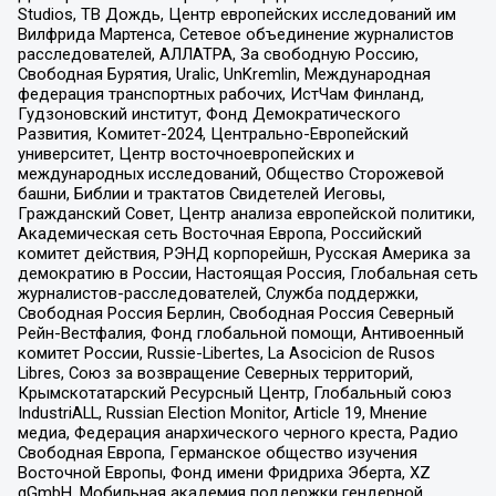
Studios, ТВ Дождь, Центр европейских исследований им
Вилфрида Мартенса, Сетевое объединение журналистов
расследователей, АЛЛАТРА, За свободную Россию,
Свободная Бурятия, Uralic, UnKremlin, Международная
федерация транспортных рабочих, ИстЧам Финланд,
Гудзоновский институт, Фонд Демократического
Развития, Комитет-2024, Центрально-Европейский
университет, Центр восточноевропейских и
международных исследований, Общество Сторожевой
башни, Библии и трактатов Свидетелей Иеговы,
Гражданский Совет, Центр анализа европейской политики,
Академическая сеть Восточная Европа, Российский
комитет действия, РЭНД корпорейшн, Русская Америка за
демократию в России, Настоящая Россия, Глобальная сеть
журналистов-расследователей, Служба поддержки,
Свободная Россия Берлин, Свободная Россия Северный
Рейн-Вестфалия, Фонд глобальной помощи, Антивоенный
комитет России, Russie-Libertes, La Asocicion de Rusos
Libres, Союз за возвращение Северных территорий,
Крымскотатарский Ресурсный Центр, Глобальный союз
IndustriALL, Russian Election Monitor, Article 19, Мнение
медиа, Федерация анархического черного креста, Радио
Свободная Европа, Германское общество изучения
Восточной Европы, Фонд имени Фридриха Эберта, XZ
gGmbH, Мобильная академия поддержки гендерной