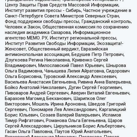
Центр Защиты Прав Средств Массовой Информации,
Институт развития прессы - Сибирь, Частное учреждение в
Санкт-Петербурге Совета Министров Северных Стран,
Фонд поддержки свободы прессы, Гражданский контроль,
Человек и Закон, Общественная комиссия по сохранению
наследия академика Сахарова, Информационное
агентство МЕМО. РУ, Институт региональной прессы,
Институт Развития Свободы Информации, Экозащита!-
Женсовет, Общественный вердикт, Евразийская
антимонопольная ассоциация, Бедушев Петр Петрович,
Дзугкоева Регина Николаевна, Кривенко Сергей
Владимирович, Милославский Павел Юрьевич, Шнырова
Ольга Вадимовна, Чанышева Лилия Айратовна, Сидорович
Ольга Борисовна, Туровский Александр Алексеевич,
Васильева Анастасия Евгеньевна, Ривина Анна Валерьевна,
Бойко Анатолий Николаевич, Дугин Сергей Георгиевич,
Пивоваров Андрей Сергеевич, Аверин Виталий Евгеньевич,
Барахоев Магомед Бекханович, Шарипков Олег
Викторович, Мошель Ирина Ароновна, Шведов Григорий
Сергеевич, Пономарев Лев Александрович, Каргалицкий
Борис Юльевич, Созаев Валерий Валерьевич, Исламов
Тимур Рифгатович, Романова Ольга Евгеньевна, Щаров
Сергей Алексадрович, Цирульников Борис Альбертович,
Гасан Ольга Павловна, Паутов Юрий Анатольевич,