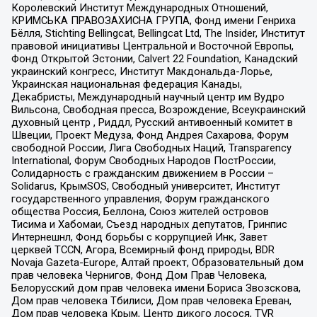
Королевский Институт Международных Отношений,
КРИМСЬКА ПРАВОЗАХИСНА ГРУПА, Фонд имени Генриха
Бёлля, Stichting Bellingcat, Bellingcat Ltd, The Insider, Институт
правовой инициативы Центральной и Восточной Европы,
Фонд Открытой Эстонии, Calvert 22 Foundation, Канадский
украинский конгресс, Институт Макдональда-Лорье,
Украинская национальная федерация Канады,
Декабристы, Международный научный центр им Вудро
Вильсона, Свободная пресса, Возрождение, Всеукраинский
духовный центр , Риддл, Русский антивоенный комитет в
Швеции, Проект Медуза, Фонд Андрея Сахарова, Форум
свободной России, Лига Свободных Наций, Transparеncy
International, Форум Свободных Народов ПостРоссии,
Солидарность с гражданским движением в России –
Solidarus, КрымSOS, Свободный университет, Институт
государственного управления, Форум гражданского
общества Россия, Беллона, Союз жителей островов
Тисима и Хабомаи, Съезд народных депутатов, Гринпис
Интернешнл, Фонд борьбы с коррупцией Инк, Завет
церквей TCCN, Агора, Всемирный фонд природы, BDR
Novaja Gazeta-Europe, Алтай проект, Образовательный дом
прав человека Чернигов, Фонд Дом Прав Человека,
Белорусский дом прав человека имени Бориса Звозскова,
Дом прав человека Тбилиси, Дом прав человека Ереван,
Дом прав человека Крым, Центр дикого лосося, TVR