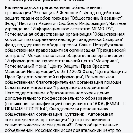
Калининградская региональная общественная организация "Экозащита!-Женсовет", Фонд содействия защите прав и свобод граждан "Общественный вердикт", Фонд "Институт Развития Свободы Информации", Частное учреждение "Информационное агентство МЕМО. РУ", Региональная общественная организация "Общественная комиссия по сохранению наследия академика Сахарова", Фонд поддержки свободы прессы, Санкт-Петербургская общественная правозащитная организация "Гражданский контроль", Межрегиональная общественная организация "Информационно-просветительский центр "Мемориал", Региональный Фонд "Центр Защиты Прав Средств Массовой Информации", с 05.12.2023 Фонд "Центр Защиты Прав Средств массовой информации", Региональная общественная благотворительная организация помощи беженцам и мигрантам "Гражданское содействие", Негосударственное образовательное учреждение дополнительного профессионального образования (повышение квалификации) специалистов "АКАДЕМИЯ ПО ПРАВАМ ЧЕЛОВЕКА", Свердловская региональная общественная организация "Сутяжник", Автономная некоммерческая организация "Центр независимых социологических исследований", Союз общественных объединений "Российский исследовательский центр по правам человека", Региональное общественное учреждение научно-информационный центр "МЕМОРИАЛ", Некоммерческая организация "Фонд защиты гласности", Автономная некоммерческая организация "Институт прав человека", Городская общественная организация "Екатеринбургское общество "МЕМОРИАЛ", Городская общественная организация "Рязанское историко-просветительское и правозащитное общество "Мемориал" (Рязанский Мемориал), Челябинский региональный орган общественной самодеятельности – женское общественное объединение "Женщины Евразии", Челябинский региональный орган общественной самодеятельности "Уральская правозащитная группа", Фонд содействия защите здоровья и социальной справедливости имени Андрея Рылькова, Автономная Некоммерческая Организация "Аналитический Центр Юрия Левады", Автономная некоммерческая организация социальной поддержки населения "Проект Апрель", Региональная общественная организация помощи женщинам и детям, находящимся в кризисной ситуации "Информационно-методический центр "Анна", Фонд содействия развитию массовых коммуникаций и правовому просвещению "Так-так-Так", Фонд содействия устойчивому развитию "Серебряная тайга", Свердловский региональный общественный фонд социальных проектов "Новое время", "Idel.Реалии", Кавказ.Реалии, Крым.Реалии, Телеканал Настоящее Время, Татаро-башкирская служба Радио Свобода (Azatliq Radiosi), Радио Свободная Европа/Радио Свобода (PCE/PC), "Сибирь.Реалии", "Фактограф", Благотворительный фонд помощи осужденным и их семьям, Автономная некоммерческая организация "Институт глобализации и социальных движений", Фонд "В защиту прав заключенных", Частное учреждение "Центр поддержки и содействия развитию средств массовой информации", Пензенский региональный общественный благотворительный фонд "Гражданский союз", "Север.Реалии", Некоммерческая организация Фонд "Правовая инициатива", Общество с ограниченной ответственностью "Радио Свободная Европа/Радио Свобода", Чешское информационное агентство "MEDIUM-ORIENT", Красноярская региональная общественная организация "Мы против СПИДа", Камалягин Денис Николаевич, Маркелов Сергей Евгеньевич, Пономарев Лев Александрович, Савицкая Людмила Алексеевна, Автономная некоммерческая организация "Центр по работе с проблемой насилия "НАСИЛИЮ.НЕТ", Межрегиональный профессиональный союз работников здравоохранения "Альянс врачей", Юридическое лицо, зарегистрированное в Латвийской Республике, SIA "Medusa Project" (регистрационный номер 40103797863, дата регистрации 10.06.2014), Некоммерческая организация "Фонд по борьбе с коррупцией", Автономная некоммерческая организация "Институт права и публичной политики", Баданин Роман Сергеевич, Гликин Максим Александрович, Железнова Мария Михайловна, Лукьянова Юлия Сергеевна, Маетная Елизавета Витальевна, Маняхин Петр Борисович, Чуракова Ольга Владимировна, Ярош Юлия Петровна, Юридическое лицо "The Insider SIA", зарегистрированное в Риге, Латвийская Республика (дата регистрации 26.06.2015), являющееся администратором доменного имени интернет-издания "The Insider SIA", https://theins.ru, Постернак Алексей Евгеньевич, Рубин Михаил Аркадьевич, Анин Роман Александрович, Юридическое лицо Istories fonds, зарегистрированное в Латвийской Республике (регистрационный номер 50008295751, дата регистрации 24.02.2020), Великовский Дмитрий Александрович, Долинина Ирина Николаевна, Мароховская Алеся Алексеевна, Шлейнов Роман Юрьевич, Шмагун Олеся Валентиновна, Общество с ограниченной ответственностью "Альтаир 2021", Общество с ограниченной ответственностью "Вега 2021", Общество с ограниченной ответственностью "Главный редактор 2021", Общество с ограниченной ответственностью "Ромашки монолит", Важенков Артем Валерьевич, Ивановская областная общественная организация "Центр гендерных исследований", Гурман Юрий Альбертович, Медиапроект "ОВД-Инфо", Егоров Владимир Владимирович, Жилинский Владимир Александрович, Общество с ограниченной ответственностью "ЗП", Иванова София Юрьевна, Карезина Инна Павловна, Кильтау Екатерина Викторовна, Петров Алексей Викторович, Пискунов Сергей Евгеньевич, Смирнов Сергей Сергеевич, Тихонов Михаил Сергеевич, Общество с ограниченной ответственностью "ЖУРНАЛИСТ-ИНОСТРАННЫЙ АГЕНТ", Арапова Галина Юрьевна, Вольтская Татьяна Анатольевна, Американская компания "Mason G.E.S. Anonymous Foundation" (США), являющаяся владельцем интернет-издания https://mnews.world/, Компания "Stichting Bellingcat", зарегистрированная в Нидерландах (дата регистрации 11.07.2018), Захаров Андрей Вячеславович, Клепиковская Екатерина Дмитриевна, Общество с ограниченной ответственностью "МЕМО", Перл Роман Александрович, Симонов Евгений Алексеевич, Соловьева Елена Анатольевна, Сотников Даниил Владимирович, Сурначева Елизавета Дмитриевна, Автономная некоммерческая организация по защите прав человека и информированию населения "Якутия – Наше Мнение", Общество с ограниченной ответственностью "Москоу диджитал медиа", с 26.01.2023 Общество с ограниченной ответственностью "Чайка Белые сады", Ветошкина Валерия Валерьевна, Заговора Максим Александрович, Межрегиональное общественное движение "Российская ЛГБТ - сеть", Оленичев Максим Владимирович, Павлов Иван Юрьевич, Скворцова Елена Сергеевна, Общество с ограниченной ответственностью "Как бы инагент", Кочетков Игорь Викторович, Общество с ограниченной ответственностью "Честные выборы", Еланчик Олег Александрович, Общество с ограниченной ответственностью "Нобелевский призыв", Гималова Регина Эмилевна, Григорьев Андрей Валерьевич, Григорьева Алина Александровна, Ассоциация по содействию защите прав призывников, альтернативнослужащих и военнослужащих "Правозащитная группа "Гражданин.Армия.Право", Хисамова Регина Фаритовна, Автономная некоммерческая организация по реализации социально-правовых программ "Лилит", Дальневосточное общественное движение "Маяк", Санкт-Петербургская ЛГБТ-инициативная группа "Выход", Инициативная группа ЛГБТ+ "Реверс", Алексеев Андрей Викторович, Бекбулатова Таисия Львовна, Беляев Иван Михайлович, Владыкина Елена Сергеевна, Гельман Марат Александрович, Никульшина Вероника Юрьевна, Толоконникова Надежда Андреевна, Шендерович Виктор Анатольевич, Общество с ограниченной ответственностью "Данное сообщение", Общество с ограниченной ответственностью Издательский дом "Новая глава", Айнбиндер Александра Александровна, Московский комьюнити-центр для ЛГБТ+инициатив, Благотворительный фонд развития филантропии, Deutsche Welle (Германия, Kurt-Schumacher-Strasse 3, 53113 Bonn), Борзунова Мария Михайловна, Воробьев Виктор Викторович, Голубева Анна Львовна, Константинова Алла Михайловна, Малкова Ирина Владимировна, Мурадов Мурад Абдулгалимович, Осетинская Елизавета Николаевна, Понасенков Евгений Николаевич, Ганапольский Матвей Юрьевич, Киселев Евгений Алексеевич, Борухович Ирина Григорьевна, Дремин Иван Тимофеевич, Дубровский Дмитрий Викторович, Красноярская региональная общественная организация поддержки и развития альтернативных образовательных технологий и межкультурных коммуникаций "ИНТЕРРА", Маяковская Екатерина Алексеевна, Фейгин Марк Захарович, Филимонов Андрей Викторович, Дзугкоева Регина Николаевна, Доброхотов Роман Александрович, Дудь Юрий Александрович, Елкин Сергей Владимирович, Кругликов Кирилл Игоревич, Сабунаева Мария Леонидовна, Семенов Алексей Владимирович, Шаинян Карен Багратович, Шульман Екатерина Михайловна, Асафьев Артур Валерьевич, Вахштайн Виктор Семенович, Венедиктов Алексей Алексеевич, Лушникова Екатерина Евгеньевна, Волков Леонид Михайлович, Невзоров Александр Глебович, Пархоменко Сергей Борисович, Сироткин Ярослав Николаевич, Кара-Мурза Владимир Владимирович, Баранова Наталья Владимировна, Гозман Леонид Яковлевич, Кагарлицкий Борис Юльевич, Климарев Михаил Валерьевич, Милов Владимир Станиславович, Автономная некоммерческая организация Краснодарский центр современного искусства "Типография", Моргенштерн Алишер Тагирович, Соболь Любовь Эдуардовна, Общество с ограниченной ответственностью "ЛИЗА НОРМ", Каспаров Гарри Кимович, Ходорковский Михаил Борисович, Общество с ограниченной ответственностью "Апрельские тезисы", Данилович Ирина Брониславовна, Кашин Олег Владимирович, Петров Николай Владимирович, Пивоваров Алексей Владимирович, Соколов Михаил Владимирович, Цветкова Юлия Владимировна, Чичваркин Евгений Александрович, Комитет против пыток/Команда против пыток, Общество с ограниченной ответственностью "Первый научный", Общество с ограниченной ответственностью "Вертолет и ко", Белоцерковская Вероника Борисовна, Кац Максим Евгеньевич, Лазарева Татьяна Юрьевна, Шаведдинов Руслан Табризович, Яшин Илья Валерьевич, Общество с ограниченной ответственностью "Иноагент ААВ", Алешковский Дмитрий Петрович, Альбац Евгения Марковна, Быков Дмитрий Львович, Галямина Юлия Евгеньевна, Лойко Сергей Леонидович, Мартынов Кирилл Константинович, Медведев Сергей Александрович, Крашенинников Федор Геннадиевич, Гордеева Катерина Вл