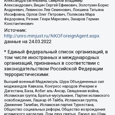
Александра Евгеньевна, Смирнов Владимир
Александрович, Вицин Сергей Ефимович, Золотухин Борис
Андреевич, Левинсон Лев Семенович, Локшина Татьяна
Иосифовна, Орлов Олег Петрович, Полякова Мара
Федоровна, Резник Генри Маркович, Захаров Герман
Константинович
Источник:
http://unro.minjust.ru/NKOForeignAgent.aspx
данные на
24.03.2022
* Единый федеральный список организаций, в
том числе иностранных и международных
организаций, признанных в соответствии с
законодательством Российской Федерации
террористическими:
Высший военный Маджлисуль Шура Объединенных сил
моджахедов Кавказа, Конгресс народов Ичкерии и
Дагестана, База, Асбат аль-Ансар, Священная война,
Исламская группа, Братья-мусульмане, Партия исламского
освобождения, Лашкар-И-Тайба, Исламская группа,
Движение Талибан, Исламская партия Туркестана,
Общество социальных реформ, Общество возрождения
исламского наследия, Дом двух святых, Джунд аш-Шам,