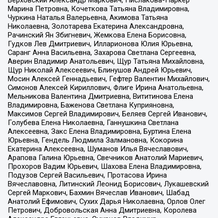
Верховский Александр Маркович, Пислакова-Паркер
Марина Петровна, Кочеткова Татьяна Владимировна,
Чуркина Наталья Валерьевна, Акимова Татьяна
Николаевна, Золотарева Екатерина Александровна,
Рачинский Ян Збигневич, Жемкова Елена Борисовна,
Гудков Лев Дмитриевич, Илларионова Юлия Юрьевна,
Саранг Анна Васильевна, Захарова Светлана Сергеевна,
Аверин Владимир Анатольевич, Щур Татьяна Михайловна,
Щур Николай Алексеевич, Блинушов Андрей Юрьевич,
Мосин Алексей Геннадьевич, Гефтер Валентин Михайлович,
Симонов Алексей Кириллович, Флиге Ирина Анатольевна,
Мельникова Валентина Дмитриевна, Вититинова Елена
Владимировна, Баженова Светлана Куприяновна,
Максимов Сергей Владимирович, Беляев Сергей Иванович,
Голубева Елена Николаевна, Ганнушкина Светлана
Алексеевна, Закс Елена Владимировна, Буртина Елена
Юрьевна, Гендель Людмила Залмановна, Кокорина
Екатерина Алексеевна, Шуманов Илья Вячеславович,
Арапова Галина Юрьевна, Свечников Анатолий Мариевич,
Прохоров Вадим Юрьевич, Шахова Елена Владимировна,
Подузов Сергей Васильевич, Протасова Ирина
Вячеславовна, Литинский Леонид Борисович, Лукашевский
Сергей Маркович, Бахмин Вячеслав Иванович, Шабад
Анатолий Ефимович, Сухих Дарья Николаевна, Орлов Олег
Петрович, Добровольская Анна Дмитриевна, Королева