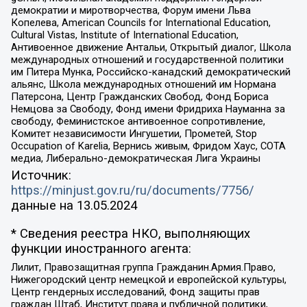
демократии и миротворчества, Форум имени Льва
Копелева, American Councils for International Education,
Cultural Vistas, Institute of International Education,
Антивоенное движение Антальи, Открытый диалог, Школа
международных отношений и государственной политики
им Питера Мунка, Российско-канадский демократический
альянс, Школа международных отношений им Нормана
Патерсона, Центр Гражданских Свобод, Фонд Бориса
Немцова за Свободу, Фонд имени Фридриха Науманна за
свободу, Феминистское антивоенное сопротивление,
Комитет независимости Ингушетии, Прометей, Stop
Occupation of Karelia, Вернись живым, Фридом Хаус, СОТА
медиа, Либерально-демократическая Лига Украины
Источник:
https://minjust.gov.ru/ru/documents/7756/
данные на
13.05.2024
* Сведения реестра НКО, выполняющих
функции иностранного агента:
Лилит, Правозащитная группа Гражданин.Армия.Право,
Нижегородский центр немецкой и европейской культуры,
Центр гендерных исследований, Фонд защиты прав
граждан Штаб, Институт права и публичной политики,