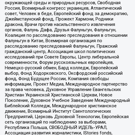
окружающей среды и природных ресурсов, Свободная
Россия, Всемирный конгресс украинцев, Атлантический
совет, Человек в беде, Европейский фонд за демократию,
Джеймстаунский фонд, Прожект Хармони, Родники
дракона, Врачи против насильственного извлечения
органов, Фалунь Дафа, Друзья Фалуньгун, Фалуньгун,
Коалиция по расследованию преследования в отношении
Фалуньгун в Китае, Всемирная организация по
расследованию преследований Фалуньгун, Пражский
гражданский центр, Ассоциация школ политических
исследований при Совете Европы, Центр либеральной
современности, Форум русскоязычных европейцев,
Немецко-русский обмен, Бард колледж, Европейский
выбор, Фонд Ходорковского, Оксфордский российский
фонд, Фонд Будущее России, Компания свободы
информации, Проект Медиа, Международное партнерство
за права человека, Духовное Управление Евангельских
Христиан Украинской Христианской Церкви, Новое
Поколение, Духовное Учебное Заведение Международный
Библейский Колледж, Международное христианское
движение, Всемирный Институт Саентологических
Предприятий, Церковь Духовной Технологии, Европейская
сеть организаций по наблюдению за выборами,
Республика Польша, СВОБОДНЫЙ ИДЕЛЬ-УРАЛ,
Ассоциация развития журналистики, IStories fonds,