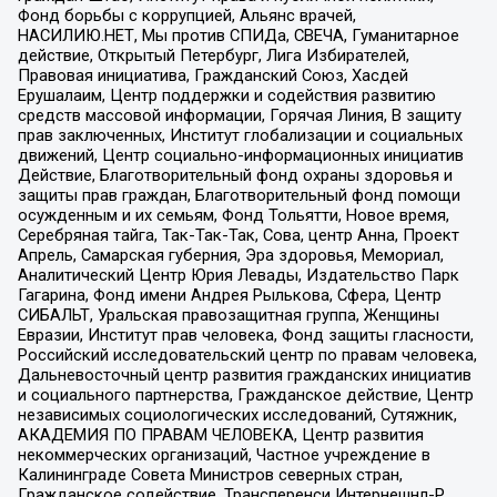
Фонд борьбы с коррупцией, Альянс врачей,
НАСИЛИЮ.НЕТ, Мы против СПИДа, СВЕЧА, Гуманитарное
действие, Открытый Петербург, Лига Избирателей,
Правовая инициатива, Гражданский Союз, Хасдей
Ерушалаим, Центр поддержки и содействия развитию
средств массовой информации, Горячая Линия, В защиту
прав заключенных, Институт глобализации и социальных
движений, Центр социально-информационных инициатив
Действие, Благотворительный фонд охраны здоровья и
защиты прав граждан, Благотворительный фонд помощи
осужденным и их семьям, Фонд Тольятти, Новое время,
Серебряная тайга, Так-Так-Так, Сова, центр Анна, Проект
Апрель, Самарская губерния, Эра здоровья, Мемориал,
Аналитический Центр Юрия Левады, Издательство Парк
Гагарина, Фонд имени Андрея Рылькова, Сфера, Центр
СИБАЛЬТ, Уральская правозащитная группа, Женщины
Евразии, Институт прав человека, Фонд защиты гласности,
Российский исследовательский центр по правам человека,
Дальневосточный центр развития гражданских инициатив
и социального партнерства, Гражданское действие, Центр
независимых социологических исследований, Сутяжник,
АКАДЕМИЯ ПО ПРАВАМ ЧЕЛОВЕКА, Центр развития
некоммерческих организаций, Частное учреждение в
Калининграде Совета Министров северных стран,
Гражданское содействие, Трансперенси Интернешнл-Р,