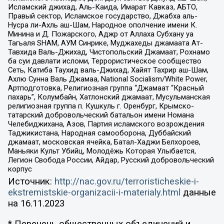
Исламский джихад, Аль-Каида, Имарат Кавказ, АБТО,
Правый сектор, Исламское государство, Джабха аль-
Нусра ли-Ахль аш-Шам, Народное ополчение имени К.
Минина и Д. Пожарского, Аджр от Аллаха Субхану уа
Тагьаля SHAM, АУМ Синрике, Муджахеды джамаата Ат-
Тавхида Валь-Джихад, Чистопольский Джамаат, Рохнамо
ба суи давлати исломи, Террористическое сообщество
Сеть, Катиба Таухид валь-Джихад, Хайят Тахрир аш-Шам,
Ахлю Сунна Валь Джамаа, National Socialism/White Power,
Артподготовка, Религиозная группа “Джамаат “Красный
пахарь”, Колумбайн, Хатлонский джамаат, Мусульманская
религиозная группа п. Кушкуль г. Оренбург, Крымско-
татарский добровольческий батальон имени Номана
Челебиджихана, Азов, Партия исламского возрождения
Таджикистана, Народная самооборона, Дуббайский
джамаат, московская ячейка, Батал-Хаджи Белхороев,
Маньяки Культ Убийц, Молодёжь Которая Улыбается,
Легион Свобода России, Айдар, Русский добровольческий
корпус
Источник:
http://nac.gov.ru/terroristicheskie-i-
ekstremistskie-organizacii-i-materialy.html
данные
на
16.11.2023
* Перечень общественных объединений и