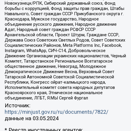
Новокузнецк/РПК, Сибирский державный союз, Фонд
борьбы с коррупцией, Фонд защиты прав граждан, Штабы
Навального, Совет граждан СССР Прикубанского округа г.
Краснодара, Мужское государство, Народное
объединение русского движения, Народное движение
Адат, Народный совет граждан РСФСР СССР
Архангельской области, Проект Штурм, Граждане СССР,
Держава Союз Советских Светлых Родов, Совет Советских
Социалистических Районов, Meta Platforms Inc, Facebook,
Instagram, WhatsApp, СИЧ-С14, Добровольческое
Движение Организации украинских националистов, Черный
Комитет, Татарстанское Региональное Всетатарское
общественное движение, Невоград, Молодежное
Демократическое Движение Весна, Верховный Совет
Татарской Автономной Советской Социалистической
Республики, Конгресс ойрат-калмыцкого народа,
Исполнительный комитет совета народных депутатов
Красноярского края, Этническое национальное
объединение, ЛГБТ, Я.МЫ Сергей Фургал
Источник:
https://minjust.gov.ru/ru/documents/7822/
данные на
03.05.2024
* Реестр иностранных агентов: