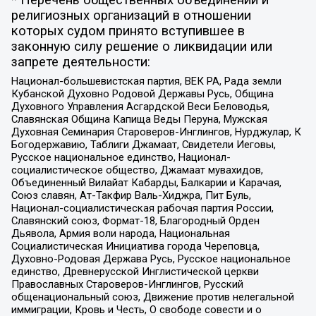
религиозных организаций в отношении
которых судом принято вступившее в
законную силу решение о ликвидации или
запрете деятельности:
Национал-большевистская партия, ВЕК РА, Рада земли
Кубанской Духовно Родовой Державы Русь, Община
Духовного Управления Асгардской Веси Беловодья,
Славянская Община Капища Веды Перуна, Мужская
Духовная Семинария Староверов-Инглингов, Нурджулар, К
Богодержавию, Таблиги Джамаат, Свидетели Иеговы,
Русское национальное единство, Национал-
социалистическое общество, Джамаат мувахидов,
Объединенный Вилайат Кабарды, Балкарии и Карачая,
Союз славян, Ат-Такфир Валь-Хиджра, Пит Буль,
Национал-социалистическая рабочая партия России,
Славянский союз, Формат-18, Благородный Орден
Дьявола, Армия воли народа, Национальная
Социалистическая Инициатива города Череповца,
Духовно-Родовая Держава Русь, Русское национальное
единство, Древнерусской Инглистической церкви
Православных Староверов-Инглингов, Русский
общенациональный союз, Движение против нелегальной
иммиграции, Кровь и Честь, О свободе совести и о