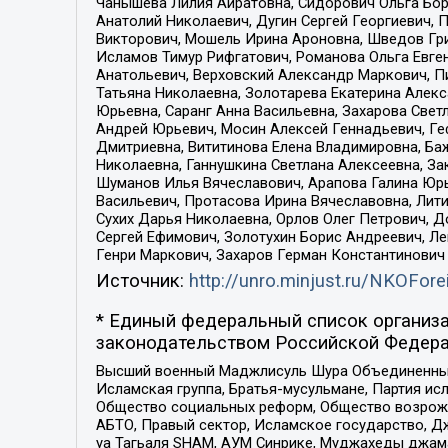
Чанышева Лилия Айратовна, Сидорович Ольга Бори
Анатолий Николаевич, Дугин Сергей Георгиевич, 
Викторович, Мошель Ирина Ароновна, Шведов Гри
Исламов Тимур Рифгатович, Романова Ольга Евге
Анатольевич, Верховский Александр Маркович, П
Татьяна Николаевна, Золотарева Екатерина Алек
Юрьевна, Саранг Анна Васильевна, Захарова Свет
Андрей Юрьевич, Мосин Алексей Геннадьевич, Ге
Дмитриевна, Вититинова Елена Владимировна, Ба
Николаевна, Ганнушкина Светлана Алексеевна, За
Шуманов Илья Вячеславович, Арапова Галина Юрь
Васильевич, Протасова Ирина Вячеславовна, Лит
Сухих Дарья Николаевна, Орлов Олег Петрович, 
Сергей Ефимович, Золотухин Борис Андреевич, Л
Генри Маркович, Захаров Герман Константинович
Источник:
http://unro.minjust.ru/NKOFore
* Единый федеральный список организа
законодательством Российской Федера
Высший военный Маджлисуль Шура Объединенных с
Исламская группа, Братья-мусульмане, Партия ис
Общество социальных реформ, Общество возрожд
АБТО, Правый сектор, Исламское государство, Д
уа Тагьаля SHAM, АУМ Синрике, Муджахеды джама