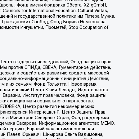
Европы, Фонд имени Фридриха Эберта, XZ gGmbH,
ls for International Education, Cultural Vistas,
ошений и государственной политики им Питера Мунка,
 Гражданских Свобод, Фонд Бориса Немцова за
имости Ингушетии, Прометей, Stop Occupation of
 Центр гендерных исследований, Фонд защиты прав
 Мы против СПИДа, СВЕЧА, Гуманитарное действие,
ддержки и содействия развитию средств массовой
р социально-информационных инициатив Действие,
 и их семьям, Фонд Тольятти, Новое время,
, Аналитический Центр Юрия Левады, Издательство
 Евразии, Институт прав человека, Фонд защиты
ких инициатив и социального партнерства,
ЕЛОВЕКА, Центр развития некоммерческих
 Трансперенси Интернешнл-Р, Центр Защиты Прав
овета Министров Северных Стран, Фонд поддержки
адемика Сахарова, Информационное агентство МЕМО.
ый вердикт, Евразийская антимонопольная
кий Павел Юрьевич, Шнырова Ольга Вадимовна,