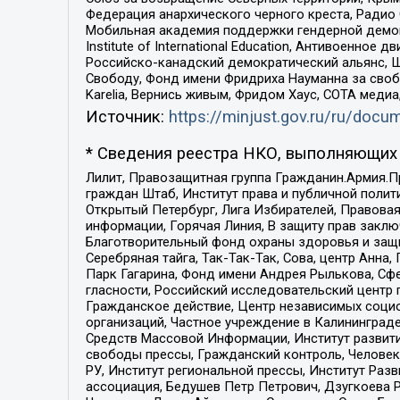
Федерация анархического черного креста, Радио
Мобильная академия поддержки гендерной демократи
Institute of International Education, Антивоенн
Российско-канадский демократический альянс, 
Свободу, Фонд имени Фридриха Науманна за свобо
Karelia, Вернись живым, Фридом Хаус, СОТА меди
Источник:
https://minjust.gov.ru/ru/doc
* Сведения реестра НКО, выполняющих 
Лилит, Правозащитная группа Гражданин.Армия.П
граждан Штаб, Институт права и публичной поли
Открытый Петербург, Лига Избирателей, Правова
информации, Горячая Линия, В защиту прав закл
Благотворительный фонд охраны здоровья и защи
Серебряная тайга, Так-Так-Так, Сова, центр Анн
Парк Гагарина, Фонд имени Андрея Рылькова, Сф
гласности, Российский исследовательский центр 
Гражданское действие, Центр независимых соци
организаций, Частное учреждение в Калининград
Средств Массовой Информации, Институт развити
свободы прессы, Гражданский контроль, Человек
РУ, Институт региональной прессы, Институт Ра
ассоциация, Бедушев Петр Петрович, Дзугкоева 