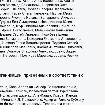
 Евгеньевна, Ривина Анна Валерьевна, Бойко
хоев Магомед Бекханович, Шарипков Олег
Борис Юльевич, Созаев Валерий Валерьевич,
тович, Гасан Ольга Павловна, Паутов Юрий
ровна, Чуркина Наталья Валерьевна, Акимова
 Гудков Лев Дмитриевич, Илларионова Юлия
ихайловна, Щур Николай Алексеевич, Блинушов
е Ирина Анатольевна, Мельникова Валентина
Беляев Сергей Иванович, Голубева Елена
ила Залмановна, Кокорина Екатерина Алексеевна,
, Шахова Елена Владимировна, Подузов Сергей
ин Вячеслав Иванович, Шабад Анатолий Ефимович,
вна, Смирнов Владимир Александрович, Вицин
ег Петрович, Полякова Мара Федоровна, Резник
ганизаций, признанных в соответствии с
на, База, Асбат аль-Ансар, Священная война,
ижение Талибан, Исламская партия Туркестана,
Исламский джихад, Аль-Каида, Имарат Кавказ,
 Минина и Д. Пожарского, Аджр от Аллаха Субхану
о ба суи давлати исломи, Террористическое