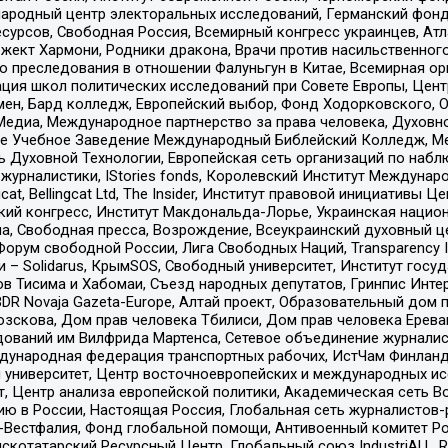
родный центр электоральных исследований, Германский фонд
рсов, Свободная Россия, Всемирный конгресс украинцев, Атла
ект Хармони, Родники дракона, Врачи против насильственного
ию преследования в отношении Фалуньгун в Китае, Всемирная о
ация школ политических исследований при Совете Европы, Цен
мен, Бард колледж, Европейский выбор, Фонд Ходорковского,
едиа, Международное партнерство за права человека, Духовно
ое Учебное Заведение Международный Библейский Колледж, М
ь Духовной Технологии, Европейская сеть организаций по наб
урналистики, IStories fonds, Королевский Институт Между
gcat, Bellingcat Ltd, The Insider, Институт правовой инициатив
инский конгресс, Институт Макдональда-Лорье, Украинская нац
, Свободная пресса, Возрождение, Всеукраинский духовный цен
орум свободной России, Лига Свободных Наций, Transparеncy I
– Solidarus, КрымSOS, Свободный университет, Институт госу
в Тисима и Хабомаи, Съезд народных депутатов, Гринпис Инте
DR Novaja Gazeta-Europe, Алтай проект, Образовательный дом 
зскова, Дом прав человека Тбилиси, Дом прав человека Ерева
едований им Вилфрида Мартенса, Сетевое объединение журнали
Международная федерация транспортных рабочих, ИстЧам Финлан
й университет, Центр восточноевропейских и международных и
, Центр анализа европейской политики, Академическая сеть Во
ю в России, Настоящая Россия, Глобальная сеть журналистов
естфалия, Фонд глобальной помощи, Антивоенный комитет России,
татарский Ресурсный Центр, Глобальный союз IndustriALL, Russi