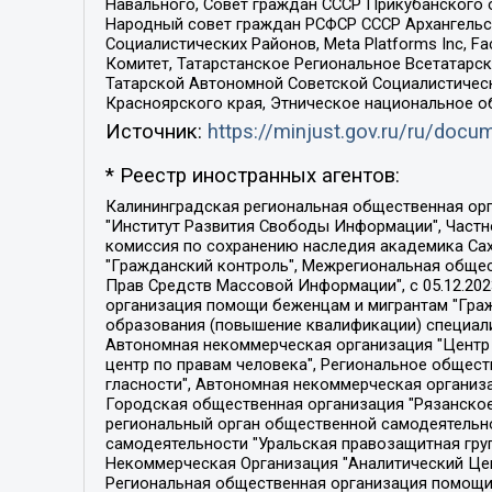
Навального, Совет граждан СССР Прикубанского 
Народный совет граждан РСФСР СССР Архангельск
Социалистических Районов, Meta Platforms Inc, 
Комитет, Татарстанское Региональное Всетатар
Татарской Автономной Советской Социалистическ
Красноярского края, Этническое национальное о
Источник:
https://minjust.gov.ru/ru/doc
* Реестр иностранных агентов:
Калининградская региональная общественная организация "Экозащита!-Женсовет", Фонд содействия защите прав и свобод граждан "Общественный вердикт", Фонд "Институт Развития Свободы Информации", Частное учреждение "Информационное агентство МЕМО. РУ", Региональная общественная организация "Общественная комиссия по сохранению наследия академика Сахарова", Фонд поддержки свободы прессы, Санкт-Петербургская общественная правозащитная организация "Гражданский контроль", Межрегиональная общественная организация "Информационно-просветительский центр "Мемориал", Региональный Фонд "Центр Защиты Прав Средств Массовой Информации", с 05.12.2023 Фонд "Центр Защиты Прав Средств массовой информации", Региональная общественная благотворительная организация помощи беженцам и мигрантам "Гражданское содействие", Негосударственное образовательное учреждение дополнительного профессионального образования (повышение квалификации) специалистов "АКАДЕМИЯ ПО ПРАВАМ ЧЕЛОВЕКА", Свердловская региональная общественная организация "Сутяжник", Автономная некоммерческая организация "Центр независимых социологических исследований", Союз общественных объединений "Российский исследовательский центр по правам человека", Региональное общественное учреждение научно-информационный центр "МЕМОРИАЛ", Некоммерческая организация "Фонд защиты гласности", Автономная некоммерческая организация "Институт прав человека", Городская общественная организация "Екатеринбургское общество "МЕМОРИАЛ", Городская общественная организация "Рязанское историко-просветительское и правозащитное общество "Мемориал" (Рязанский Мемориал), Челябинский региональный орган общественной самодеятельности – женское общественное объединение "Женщины Евразии", Челябинский региональный орган общественной самодеятельности "Уральская правозащитная группа", Фонд содействия защите здоровья и социальной справедливости имени Андрея Рылькова, Автономная Некоммерческая Организация "Аналитический Центр Юрия Левады", Автономная некоммерческая организация социальной поддержки населения "Проект Апрель", Региональная общественная организация помощи женщинам и детям, находящимся в кризисной ситуации "Информационно-методический центр "Анна", Фонд содействия развитию массовых коммуникаций и правовому просвещению "Так-так-Так", Фонд содействия устойчивому развитию "Серебряная тайга", Свердловский региональный общественный фонд социальных проектов "Новое время", "Idel.Реалии", Кавказ.Реалии, Крым.Реалии, Телеканал Настоящее Время, Татаро-башкирская служба Радио Свобода (Azatliq Radiosi), Радио Свободная Европа/Радио Свобода (PCE/PC), "Сибирь.Реалии", "Фактограф", Благотворительный фонд помощи осужденным и их семьям, Автономная некоммерческая организация "Институт глобализации и социальных движений", Фонд "В защиту прав заключенных", Частное учреждение "Центр поддержки и содействия развитию средств массовой информации", Пензенский региональный общественный благотворительный фонд "Гражданский союз", "Север.Реалии", Некоммерческая организация Фонд "Правовая инициатива", 