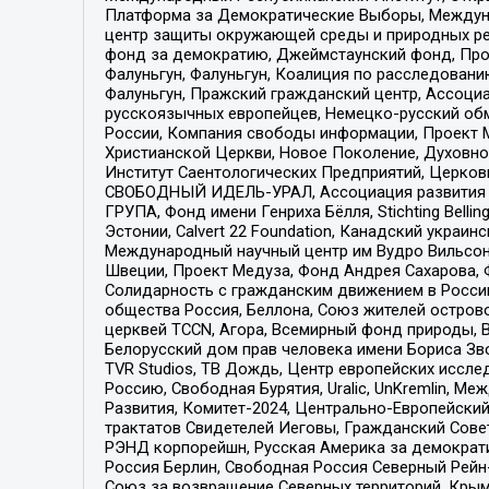
Платформа за Демократические Выборы, Междуна
центр защиты окружающей среды и природных ресу
фонд за демократию, Джеймстаунский фонд, Прож
Фалуньгун, Фалуньгун, Коалиция по расследован
Фалуньгун, Пражский гражданский центр, Ассоци
русскоязычных европейцев, Немецко-русский об
России, Компания свободы информации, Проект М
Христианской Церкви, Новое Поколение, Духовн
Институт Саентологических Предприятий, Церков
СВОБОДНЫЙ ИДЕЛЬ-УРАЛ, Ассоциация развития ж
ГРУПА, Фонд имени Генриха Бёлля, Stichting Bellin
Эстонии, Calvert 22 Foundation, Канадский укра
Международный научный центр им Вудро Вильсона
Швеции, Проект Медуза, Фонд Андрея Сахарова, Ф
Солидарность с гражданским движением в России 
общества Россия, Беллона, Союз жителей острово
церквей TCCN, Агора, Всемирный фонд природы, B
Белорусский дом прав человека имени Бориса Зво
TVR Studios, ТВ Дождь, Центр европейских иссл
Россию, Свободная Бурятия, Uralic, UnKremlin, 
Развития, Комитет-2024, Центрально-Европейски
трактатов Свидетелей Иеговы, Гражданский Совет
РЭНД корпорейшн, Русская Америка за демократи
Россия Берлин, Свободная Россия Северный Рейн-В
Союз за возвращение Северных территорий, Крымско