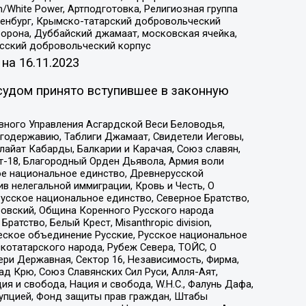
/White Power, Артподготовка, Религиозная группа
Оренбург, Крымско-татарский добровольческий
орона, Дуббайский джамаат, московская ячейка,
усский добровольческий корпус
 на
16.11.2023
судом принято вступившее в законную
вного Управления Асгардской Веси Беловодья,
годержавию, Таблиги Джамаат, Свидетели Иеговы,
айат Кабарды, Балкарии и Карачая, Союз славян,
т-18, Благородный Орден Дьявола, Армия воли
ое национальное единство, Древнерусской
 нелегальной иммиграции, Кровь и Честь, О
усское национальное единство, Северное Братство,
ровский, Община Коренного Русского народа
атство, Белый Крест, Misanthropic division,
еское объединение Русские, Русское национальное
котатарского народа, Рубеж Севера, ТОЙС, О
ри Державная, Сектор 16, Независимость, Фирма,
д Крю, Союз Славянских Сил Руси, Алля-Аят,
я и свобода, Нация и свобода, W.H.С., Фалунь Дафа,
рупцией, Фонд защиты прав граждан, Штабы