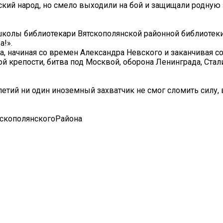
сский народ, но смело выходили на бой и защищали родну
школы библиотекари Вятскополянской районной библиотек
а!».
да, начиная со времен Александра Невского и заканчивая 
й крепости, битва под Москвой, оборона Ленинграда, Стал
етий ни один иноземный захватчик не смог сломить силу, 
тскополянскогоРайона