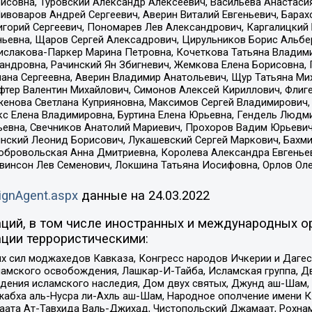
совна, Туровский Александр Алексеевич, Васильева Анастасия
Пивоваров Андрей Сергеевич, Аверин Виталий Евгеньевич, Бара
горий Сергеевич, Пономарев Лев Александрович, Каргалицкий 
ньевна, Щаров Сергей Алексадрович, Цирульников Борис Альбер
ислакова-Паркер Марина Петровна, Кочеткова Татьяна Владими
сандровна, Рачинский Ян Збигневич, Жемкова Елена Борисовна,
лана Сергеевна, Аверин Владимир Анатольевич, Щур Татьяна М
фтер Валентин Михайлович, Симонов Алексей Кириллович, Флиг
женова Светлана Куприяновна, Максимов Сергей Владимирович, 
кс Елена Владимировна, Буртина Елена Юрьевна, Гендель Людм
евна, Свечников Анатолий Мариевич, Прохоров Вадим Юрьевич
инский Леонид Борисович, Лукашевский Сергей Маркович, Бахм
Добровольская Анна Дмитриевна, Королева Александра Евгенье
евинсон Лев Семенович, Локшина Татьяна Иосифовна, Орлов Ол
ignAgent.aspx
данные на
24.03.2022
ций, в том числе иностранных и международных ор
ции террористическими:
ил моджахедов Кавказа, Конгресс народов Ичкерии и Дагеста
ламского освобождения, Лашкар-И-Тайба, Исламская группа, Дв
ения исламского наследия, Дом двух святых, Джунд аш-Шам, 
жабха аль-Нусра ли-Ахль аш-Шам, Народное ополчение имени К.
ата Ат-Тавхида Валь-Джихад, Чистопольский Джамаат, Рохнам