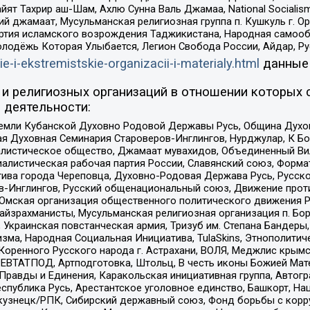
ят Тахрир аш-Шам, Ахлю Сунна Валь Джамаа, National Socialism
ий джамаат, Мусульманская религиозная группа п. Кушкуль г. 
ртия исламского возрождения Таджикистана, Народная самооб
олодёжь Которая Улыбается, Легион Свобода России, Айдар, Р
ie-i-ekstremistskie-organizacii-i-materialy.html
данные
и религиозных организаций в отношении которых 
 деятельности:
земли Кубанской Духовно Родовой Державы Русь, Община Духо
 Духовная Семинария Староверов-Инглингов, Нурджулар, К Бо
листическое общество, Джамаат мувахидов, Объединенный Вил
иалистическая рабочая партия России, Славянский союз, Форма
ива города Череповца, Духовно-Родовая Держава Русь, Русск
-Инглингов, Русский общенациональный союз, Движение против
 Омская организация общественного политического движения Р
йзрахманисты, Мусульманская религиозная организация п. Бо
краинская повстанческая армия, Тризуб им. Степана Бандеры, Бр
зма, Народная Социальная Инициатива, TulaSkins, Этнополитич
оренного Русского народа г. Астрахани, ВОЛЯ, Меджлис крымс
РЕВТАТПОД, Артподготовка, Штольц, В честь иконы Божией Мате
равды и Единения, Каракольская инициативная группа, Автогра
спублика Русь, Арестантское уголовное единство, Башкорт, Наци
окузнецк/РПК, Сибирский державный союз, Фонд борьбы с кор