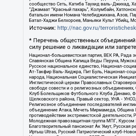
сообщество Сеть, Катиба Таухид валь-Джихад, Хай
“Джамаат “Красный пахарь”, Колумбайн, Хатлонск
батальон имени Номана Челебиджихана, Азов, Па
Батал-Хаджи Белхороев, Маньяки Культ Убийц, М
Источник:
http://nac.gov.ru/terroristichesk
* Перечень общественных объединений 
силу решение о ликвидации или запрете
Национал-большевистская партия, ВЕК РА, Рада 
Славянская Община Капища Веды Перуна, Мужская
Русское национальное единство, Национал-социа
Ат-Такфир Валь-Хиджра, Пит Буль, Национал-соц
народа, Национальная Социалистическая Инициат
Инглистической церкви Православных Староверов
свободе совести и о религиозных объединениях,
Клуб Болельщиков Футбольного Клуба Динамо, Фа
Щелковского района, Правый сектор, УНА - УНСО, У
Религиозное объединение последователей инглии
объединение Атака, Мечеть Мирмамеда, Община К
противодействии экстремистской деятельности, 
Молодежная правозащитная группа МПГ, Курсом П
Благотворительный пансионат Ак Умут, Русская ре
Иртыш Ultras, Русский Патриотический клуб-Нов