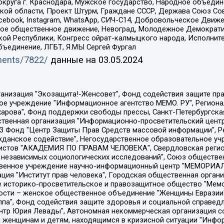
округа г. Краснодара, Мужское государство, Народное объедин
ой области, Проект Штурм, Граждане СССР, Держава Союз Сов
Facebook, Instagram, WhatsApp, СИЧ-С14, Добровольческое Движ
ское общественное движение, Невоград, Молодежное Демократ
ой Республики, Конгресс ойрат-калмыцкого народа, Исполнит
бъединение, ЛГБТ, Я.МЫ Сергей Фургал
uments/7822/
данные на
03.05.2024
Общество с ограниченной ответственностью "Радио Свободная Европа/Радио Свобода", Чешское информационное агентство "MEDIUM-ORIENT", Красноярская региональная общественная организация "Мы против СПИДа", Камалягин Денис Николаевич, Маркелов Сергей Евгеньевич, Пономарев Лев Александрович, Савицкая Людмила Алексеевна, Автономная некоммерческая организация "Центр по работе с проблемой насилия "НАСИЛИЮ.НЕТ", Межрегиональный профессиональный союз работников здравоохранения "Альянс врачей", Юридическое лицо, зарегистрированное в Латвийской Республике, SIA "Medusa Project" (регистрационный номер 40103797863, дата регистрации 10.06.2014), Некоммерческая организация "Фонд по борьбе с коррупцией", Автономная некоммерческая организация "Институт права и публичной политики", Баданин Роман Сергеевич, Гликин Максим Александрович, Железнова Мария Михайловна, Лукьянова Юлия Сергеевна, Маетная Елизавета Витальевна, Маняхин Петр Борисович, Чуракова Ольга Владимировна, Ярош Юлия Петровна, Юридическое лицо "The Insider SIA", зарегистрированное в Риге, Латвийская Республика (дата регистрации 26.06.2015), являющееся администратором доменного имени интернет-издания "The Insider SIA", https://theins.ru, Постернак Алексей Евгеньевич, Рубин Михаил Аркадьевич, Анин Роман Александрович, Юридическое лицо Istories fonds, зарегистрированное в Латвийской Республике (регистрационный номер 50008295751, дата регистрации 24.02.2020), Великовский Дмитрий Александрович, Долинина Ирина Николаевна, Мароховская Алеся Алексеевна, Шлейнов Роман Юрьевич, Шмагун Олеся Валентиновна, Общество с ограниченной ответственностью "Альтаир 2021", Общество с ограниченной ответственностью "Вега 2021", Общество с ограниченной ответственностью "Главный редактор 2021", Общество с ограниченной ответственностью "Ромашки монолит", Важенков Артем Валерьевич, Ивановская областная общественная организация "Центр гендерных исследований", Гурман Юрий Альбертович, Медиапроект "ОВД-Инфо", Егоров Владимир Владимирович, Жилинский Владимир Александрович, Общество с ограниченной ответственностью "ЗП", Иванова София Юрьевна, Карезина Инна Павловна, Кильтау Екатерина Викторовна, Петров Алексей Викторович, Пискунов Сергей Евгеньевич, Смирнов Сергей Сергеевич, Тихонов Михаил Сергеевич, Общество с ограниченной ответственностью "ЖУРНАЛИСТ-ИНОСТРАННЫЙ АГЕНТ", Арапова Галина Юрьевна, Вольтская Татьяна Анатольевна, Американская компания "Mason G.E.S. Anonymous Foundation" (США), являющаяся владельцем интернет-издания https://mnews.world/, Компания "Stichting Bellingcat", зарегистрированная в Нидерландах (дата регистрации 11.07.2018), Захаров Андрей Вячеславович, Клепиковская Екатерина Дмитриевна, Общество с ограниченной ответственностью "МЕМО", Перл Роман Александрович, Симонов Евгений Алексеевич, Соловьева Елена Анатольевна, Сотников Даниил Владимирович, Сурначева Елизавета Дмитриевна, Автономная некоммерческая организация по защите прав человека и информированию населения "Якутия – Наше Мнение", Общество с ограниченной ответственностью "Москоу диджитал медиа", с 26.01.2023 Общество с ограниченной ответственностью "Чайка Белые сады", Ветошкина Валерия Валерьевна, Заговора Максим Александрович, Межрегиональное общественное движение "Российская ЛГБТ - сеть", Оленичев Максим Владимирович, Павлов Иван Юрьевич, Скворцова Елена Сергеевна, Общество с ограниченной ответственностью "Как бы инагент", Кочетков Игорь Викторович, Общество с ограниченной ответственностью "Честные выборы", Еланчик Олег Александрович, Общество с ограниченной ответственностью "Нобелевский призыв", Гималова Регина Эмилевна, Григорьев Андрей Валерьевич, Григорьева Алина Александровна, Ассоциация по содействию защите прав призывников, альтернативнослужащих и военнослужащих "Правозащитная группа "Гражданин.Армия.Право", Хисамова Регина Фаритовна, Автономная некоммерческая организация по реализа