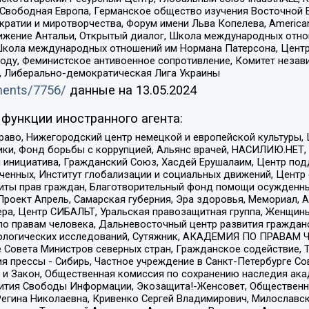
 Свободная Европа, Германское общество изучения Восточной 
и и миротворчества, Форум имени Льва Копелева, American Counci
ое движение Антальи, Открытый диалог, Школа международных отн
Школа международных отношений им Нормана Патерсона, Центр
ду, Феминистское антивоенное сопротивление, Комитет независ
а, Либерально-демократическая Лига Украины
uments/7756/
данные на
13.05.2024
функции иностранного агента:
раво, Нижегородский центр немецкой и европейской культуры,
тики, Фонд борьбы с коррупцией, Альянс врачей, НАСИЛИЮ.НЕТ,
я инициатива, Гражданский Союз, Хасдей Ерушалаим, Центр по
юченных, Институт глобализации и социальных движений, Цент
ты прав граждан, Благотворительный фонд помощи осужденным
а, Проект Апрель, Самарская губерния, Эра здоровья, Мемориал
ера, Центр СИБАЛЬТ, Уральская правозащитная группа, Женщины
по правам человека, Дальневосточный центр развития гражданс
ологических исследований, Сутяжник, АКАДЕМИЯ ПО ПРАВАМ Ч
е Совета Министров северных стран, Гражданское содействие,
я прессы - Сибирь, Частное учреждение в Санкт-Петербурге С
 и Закон, Общественная комиссия по сохранению наследия ак
звития Свободы Информации, Экозащита!-Женсовет, Общественн
Регина Николаевна, Кривенко Сергей Владимирович, Милославс