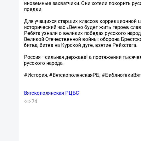
иноземные захватчики. Они хотели покорить ру
предки.
Для учащихся старших классов коррекционной 
исторический час «Вечно будет жить героев слав
Ребята узнали о великих победах русского наро
Великой Отечественной войны: оборона Брестско
битва, битва на Курской дуге, взятие Рейхстага.
Россия –сильная держава! а протяжении тысячел
русского народа.
#История, #ВятскополянскаяРБ, #БиблиотекиВя
Вятскополянская РЦБС
74