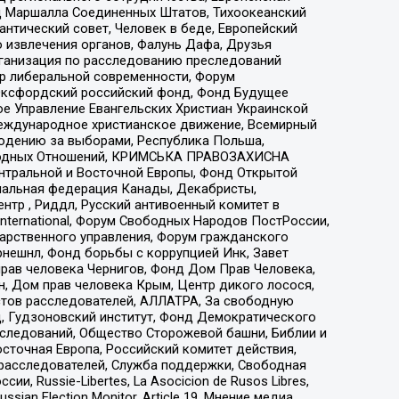
 Маршалла Соединенных Штатов, Тихоокеанский
нтический совет, Человек в беде, Европейский
 извлечения органов, Фалунь Дафа, Друзья
рганизация по расследованию преследований
тр либеральной современности, Форум
 Оксфордский российский фонд, Фонд Будущее
е Управление Евангельских Христиан Украинской
еждународное христианское движение, Всемирный
людению за выборами, Республика Польша,
народных Отношений, КРИМСЬКА ПРАВОЗАХИСНА
ы Центральной и Восточной Европы, Фонд Открытой
иональная федерация Канады, Декабристы,
тр , Риддл, Русский антивоенный комитет в
nternational, Форум Свободных Народов ПостРоссии,
дарственного управления, Форум гражданского
рнешнл, Фонд борьбы с коррупцией Инк, Завет
прав человека Чернигов, Фонд Дом Прав Человека,
н, Дом прав человека Крым, Центр дикого лосося,
стов расследователей, АЛЛАТРА, За свободную
д, Гудзоновский институт, Фонд Демократического
сследований, Общество Сторожевой башни, Библии и
сточная Европа, Российский комитет действия,
-расследователей, Служба поддержки, Свободная
 Russie-Libertes, La Asocicion de Rusos Libres,
an Election Monitor, Article 19, Мнение медиа,