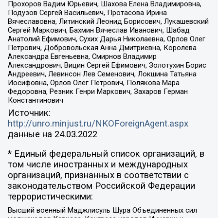
Прохоров Вадим Юрьевич, Шахова Елена Владимировна,
Подузов Сергей Васильевич, Протасова Ирина
Вячеславовна, Литинский Леонид Борисович, Лукашевский
Сергей Маркович, Бахмин Вячеслав Иванович, Шабад
Анатолий Ефимович, Сухих Дарья Николаевна, Орлов Олег
Петрович, Добровольская Анна Дмитриевна, Королева
Александра Евгеньевна, Смирнов Владимир
Александрович, Вицин Сергей Ефимович, Золотухин Борис
Андреевич, Левинсон Лев Семенович, Локшина Татьяна
Иосифовна, Орлов Олег Петрович, Полякова Мара
Федоровна, Резник Генри Маркович, Захаров Герман
Константинович
Источник:
http://unro.minjust.ru/NKOForeignAgent.aspx
данные на
24.03.2022
* Единый федеральный список организаций, в
том числе иностранных и международных
организаций, признанных в соответствии с
законодательством Российской Федерации
террористическими:
Высший военный Маджлисуль Шура Объединенных сил