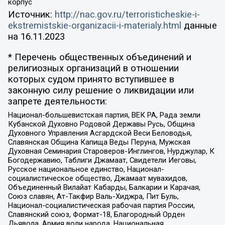
корпус
Источник:
http://nac.gov.ru/terroristicheskie-i-
ekstremistskie-organizacii-i-materialy.html
данные
на
16.11.2023
* Перечень общественных объединений и
религиозных организаций в отношении
которых судом принято вступившее в
законную силу решение о ликвидации или
запрете деятельности:
Национал-большевистская партия, ВЕК РА, Рада земли
Кубанской Духовно Родовой Державы Русь, Община
Духовного Управления Асгардской Веси Беловодья,
Славянская Община Капища Веды Перуна, Мужская
Духовная Семинария Староверов-Инглингов, Нурджулар, К
Богодержавию, Таблиги Джамаат, Свидетели Иеговы,
Русское национальное единство, Национал-
социалистическое общество, Джамаат мувахидов,
Объединенный Вилайат Кабарды, Балкарии и Карачая,
Союз славян, Ат-Такфир Валь-Хиджра, Пит Буль,
Национал-социалистическая рабочая партия России,
Славянский союз, Формат-18, Благородный Орден
Дьявола, Армия воли народа, Национальная