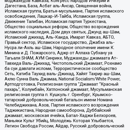
моджахедов Кавказа, Конгресс народов Ичкерии и
Дагестана, База, Асбат аль-Ансар, Священная война,
Исламская группа, Братья-мусульмане, Партия исламского
освобождения, Лашкар-И-Тайба, Исламская группа,
Движение Талибан, Исламская партия Туркестана,
Общество социальных реформ, Общество возрождения
исламского наследия, Дом двух святых, Джунд аш-Шам,
Исламский джихад, Аль-Каида, Имарат Кавказ, АБТО,
Правый сектор, Исламское государство, Джабха аль-
Нусра ли-Ахль аш-Шам, Народное ополчение имени К.
Минина и Д. Пожарского, Аджр от Аллаха Субхану уа
Тагьаля SHAM, АУМ Синрике, Муджахеды джамаата Ат-
Тавхида Валь-Джихад, Чистопольский Джамаат, Рохнамо
ба суи давлати исломи, Террористическое сообщество
Сеть, Катиба Таухид валь-Джихад, Хайят Тахрир аш-Шам,
Ахлю Сунна Валь Джамаа, National Socialism/White Power,
Артподготовка, Религиозная группа “Джамаат “Красный
пахарь”, Колумбайн, Хатлонский джамаат, Мусульманская
религиозная группа п. Кушкуль г. Оренбург, Крымско-
татарский добровольческий батальон имени Номана
Челебиджихана, Азов, Партия исламского возрождения
Таджикистана, Народная самооборона, Дуббайский
джамаат, московская ячейка, Батал-Хаджи Белхороев,
Маньяки Культ Убийц, Молодёжь Которая Улыбается,
Легион Свобода России, Айдар, Русский добровольческий