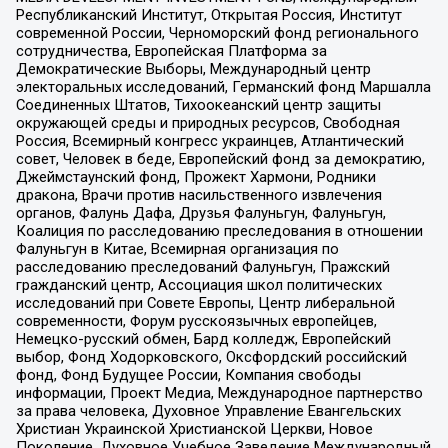
Республиканский Институт, Открытая Россия, Институт
современной России, Черноморский фонд регионального
сотрудничества, Европейская Платформа за
Демократические Выборы, Международный центр
электоральных исследований, Германский фонд Маршалла
Соединенных Штатов, Тихоокеанский центр защиты
окружающей среды и природных ресурсов, Свободная
Россия, Всемирный конгресс украинцев, Атлантический
совет, Человек в беде, Европейский фонд за демократию,
Джеймстаунский фонд, Прожект Хармони, Родники
дракона, Врачи против насильственного извлечения
органов, Фалунь Дафа, Друзья Фалуньгун, Фалуньгун,
Коалиция по расследованию преследования в отношении
Фалуньгун в Китае, Всемирная организация по
расследованию преследований Фалуньгун, Пражский
гражданский центр, Ассоциация школ политических
исследований при Совете Европы, Центр либеральной
современности, Форум русскоязычных европейцев,
Немецко-русский обмен, Бард колледж, Европейский
выбор, Фонд Ходорковского, Оксфордский российский
фонд, Фонд Будущее России, Компания свободы
информации, Проект Медиа, Международное партнерство
за права человека, Духовное Управление Евангельских
Христиан Украинской Христианской Церкви, Новое
Поколение, Духовное Учебное Заведение Международный