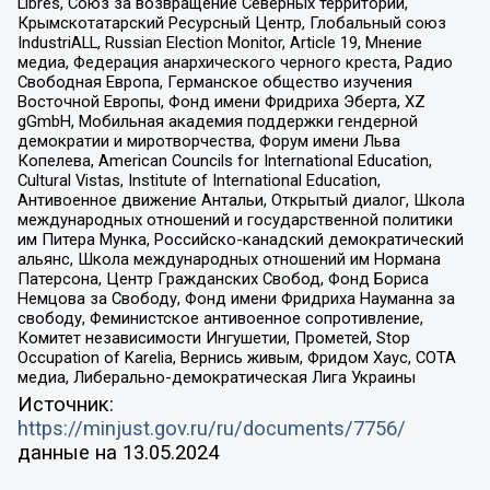
Libres, Союз за возвращение Северных территорий,
Крымскотатарский Ресурсный Центр, Глобальный союз
IndustriALL, Russian Election Monitor, Article 19, Мнение
медиа, Федерация анархического черного креста, Радио
Свободная Европа, Германское общество изучения
Восточной Европы, Фонд имени Фридриха Эберта, XZ
gGmbH, Мобильная академия поддержки гендерной
демократии и миротворчества, Форум имени Льва
Копелева, American Councils for International Education,
Cultural Vistas, Institute of International Education,
Антивоенное движение Антальи, Открытый диалог, Школа
международных отношений и государственной политики
им Питера Мунка, Российско-канадский демократический
альянс, Школа международных отношений им Нормана
Патерсона, Центр Гражданских Свобод, Фонд Бориса
Немцова за Свободу, Фонд имени Фридриха Науманна за
свободу, Феминистское антивоенное сопротивление,
Комитет независимости Ингушетии, Прометей, Stop
Occupation of Karelia, Вернись живым, Фридом Хаус, СОТА
медиа, Либерально-демократическая Лига Украины
Источник:
https://minjust.gov.ru/ru/documents/7756/
данные на
13.05.2024