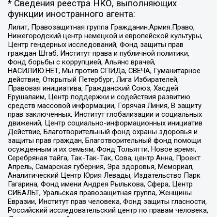
* Сведения реестра НКО, выполняющих
функции иностранного агента:
Лилит, Правозащитная группа Гражданин.Армия.Право,
Нижегородский центр немецкой и европейской культуры,
Центр гендерных исследований, Фонд защиты прав
граждан Штаб, Институт права и публичной политики,
Фонд борьбы с коррупцией, Альянс врачей,
НАСИЛИЮ.НЕТ, Мы против СПИДа, СВЕЧА, Гуманитарное
действие, Открытый Петербург, Лига Избирателей,
Правовая инициатива, Гражданский Союз, Хасдей
Ерушалаим, Центр поддержки и содействия развитию
средств массовой информации, Горячая Линия, В защиту
прав заключенных, Институт глобализации и социальных
движений, Центр социально-информационных инициатив
Действие, Благотворительный фонд охраны здоровья и
защиты прав граждан, Благотворительный фонд помощи
осужденным и их семьям, Фонд Тольятти, Новое время,
Серебряная тайга, Так-Так-Так, Сова, центр Анна, Проект
Апрель, Самарская губерния, Эра здоровья, Мемориал,
Аналитический Центр Юрия Левады, Издательство Парк
Гагарина, Фонд имени Андрея Рылькова, Сфера, Центр
СИБАЛЬТ, Уральская правозащитная группа, Женщины
Евразии, Институт прав человека, Фонд защиты гласности,
Российский исследовательский центр по правам человека,