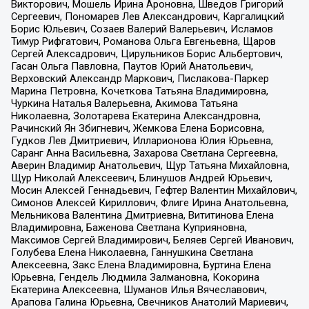
Викторович, Мошель Ирина Ароновна, Шведов Григорий
Сергеевич, Пономарев Лев Александрович, Каргалицкий
Борис Юльевич, Созаев Валерий Валерьевич, Исламов
Тимур Рифгатович, Романова Ольга Евгеньевна, Щаров
Сергей Алексадрович, Цирульников Борис Альбертович,
Гасан Ольга Павловна, Паутов Юрий Анатольевич,
Верховский Александр Маркович, Пислакова-Паркер
Марина Петровна, Кочеткова Татьяна Владимировна,
Чуркина Наталья Валерьевна, Акимова Татьяна
Николаевна, Золотарева Екатерина Александровна,
Рачинский Ян Збигневич, Жемкова Елена Борисовна,
Гудков Лев Дмитриевич, Илларионова Юлия Юрьевна,
Саранг Анна Васильевна, Захарова Светлана Сергеевна,
Аверин Владимир Анатольевич, Щур Татьяна Михайловна,
Щур Николай Алексеевич, Блинушов Андрей Юрьевич,
Мосин Алексей Геннадьевич, Гефтер Валентин Михайлович,
Симонов Алексей Кириллович, Флиге Ирина Анатольевна,
Мельникова Валентина Дмитриевна, Вититинова Елена
Владимировна, Баженова Светлана Куприяновна,
Максимов Сергей Владимирович, Беляев Сергей Иванович,
Голубева Елена Николаевна, Ганнушкина Светлана
Алексеевна, Закс Елена Владимировна, Буртина Елена
Юрьевна, Гендель Людмила Залмановна, Кокорина
Екатерина Алексеевна, Шуманов Илья Вячеславович,
Арапова Галина Юрьевна, Свечников Анатолий Мариевич,