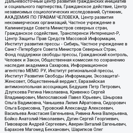
Дальневосточный центр развития гражданских инициатив
и социального партнерства, Гражданское действие, Центр
независимых социологических исследований, Сутяжник,
АКАДЕМИЯ ПО ПРАВАМ ЧЕЛОВЕКА, Центр развития
некоммерческих организаций, Частное учреждение в
Калининграде Совета Министров северных стран,
Гражданское содействие, Трансперенси Интернешнл-Р,
Центр Защиты Прав Средств Массовой Информации,
Институт развития прессы - Сибирь, Частное учреждение в
Санкт-Петербурге Совета Министров Северных Стран,
Фонд поддержки свободы прессы, Гражданский контроль,
Человек и Закон, Общественная комиссия по сохранению
наследия академика Сахарова, Информационное
агентство МЕМО. РУ, Институт региональной прессы,
Институт Развития Свободы Информации, Экозащита!-
Женсовет, Общественный вердикт, Евразийская
антимонопольная ассоциация, Бедушев Петр Петрович,
Дзугкоева Регина Николаевна, Кривенко Сергей
Владимирович, Милославский Павел Юрьевич, Шнырова
Ольга Вадимовна, Чанышева Лилия Айратовна, Сидорович
Ольга Борисовна, Туровский Александр Алексеевич,
Васильева Анастасия Евгеньевна, Ривина Анна Валерьевна,
Бойко Анатолий Николаевич, Дугин Сергей Георгиевич,
Пивоваров Андрей Сергеевич, Аверин Виталий Евгеньевич,
Барахоев Магомед Бекханович, Шарипков Олег