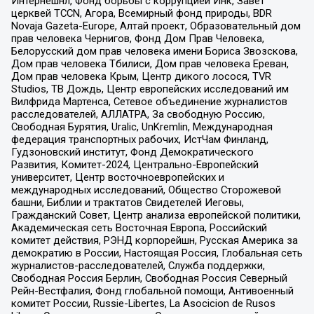
Интернешнл, Фонд борьбы с коррупцией Инк, Завет
церквей TCCN, Агора, Всемирный фонд природы, BDR
Novaja Gazeta-Europe, Алтай проект, Образовательный дом
прав человека Чернигов, Фонд Дом Прав Человека,
Белорусский дом прав человека имени Бориса Звозскова,
Дом прав человека Тбилиси, Дом прав человека Ереван,
Дом прав человека Крым, Центр дикого лосося, TVR
Studios, ТВ Дождь, Центр европейских исследований им
Вилфрида Мартенса, Сетевое объединение журналистов
расследователей, АЛЛАТРА, За свободную Россию,
Свободная Бурятия, Uralic, UnKremlin, Международная
федерация транспортных рабочих, ИстЧам Финланд,
Гудзоновский институт, Фонд Демократического
Развития, Комитет-2024, Центрально-Европейский
университет, Центр восточноевропейских и
международных исследований, Общество Сторожевой
башни, Библии и трактатов Свидетелей Иеговы,
Гражданский Совет, Центр анализа европейской политики,
Академическая сеть Восточная Европа, Российский
комитет действия, РЭНД корпорейшн, Русская Америка за
демократию в России, Настоящая Россия, Глобальная сеть
журналистов-расследователей, Служба поддержки,
Свободная Россия Берлин, Свободная Россия Северный
Рейн-Вестфалия, Фонд глобальной помощи, Антивоенный
комитет России, Russie-Libertes, La Asocicion de Rusos