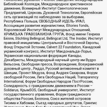
Библейский Колледж, Международное христианское
движение, Всемирный Институт Саентологических
Предприятий, Церковь Духовной Технологии, Европейская
сеть организаций по наблюдению за выборами,
Республика Польша, СВОБОДНЫЙ ИДЕЛЬ-УРАЛ,
Ассоциация развития журналистики, IStories fonds,
Королевский Институт Международных Отношений,
КРИМСЬКА ПРАВОЗАХИСНА ГРУПА, Фонд имени Генриха
Бёлля, Stichting Bellingcat, Bellingcat Ltd, The Insider, Институт
правовой инициативы Центральной и Восточной Европы,
Фонд Открытой Эстонии, Calvert 22 Foundation, Канадский
украинский конгресс, Институт Макдональда-Лорье,
Украинская национальная федерация Канады,
Декабристы, Международный научный центр им Вудро
Вильсона, Свободная пресса, Возрождение, Всеукраинский
духовный центр , Риддл, Русский антивоенный комитет в
Швеции, Проект Медуза, Фонд Андрея Сахарова, Форум
свободной России, Лига Свободных Наций, Transparеncy
International, Форум Свободных Народов ПостРоссии,
Солидарность с гражданским движением в России –
Solidarus, КрымSOS, Свободный университет, Институт
государственного управления, Форум гражданского
общества Россия, Беллона, Союз жителей островов
Тисима и Хабомаи, Съезд народных депутатов, Гринпис