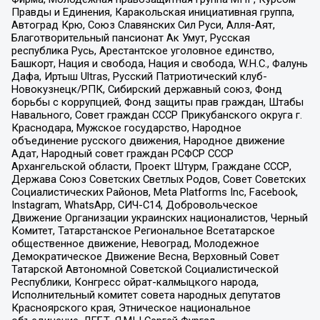
Правды и Единения, Каракольская инициативная группа,
Автоград Крю, Союз Славянских Сил Руси, Алля-Аят,
Благотворительный пансионат Ак Умут, Русская
республика Русь, Арестантское уголовное единство,
Башкорт, Нация и свобода, Нация и свобода, W.H.С., Фалунь
Дафа, Иртыш Ultras, Русский Патриотический клуб-
Новокузнецк/РПК, Сибирский державный союз, Фонд
борьбы с коррупцией, Фонд защиты прав граждан, Штабы
Навального, Совет граждан СССР Прикубанского округа г.
Краснодара, Мужское государство, Народное
объединение русского движения, Народное движение
Адат, Народный совет граждан РСФСР СССР
Архангельской области, Проект Штурм, Граждане СССР,
Держава Союз Советских Светлых Родов, Совет Советских
Социалистических Районов, Meta Platforms Inc, Facebook,
Instagram, WhatsApp, СИЧ-С14, Добровольческое
Движение Организации украинских националистов, Черный
Комитет, Татарстанское Региональное Всетатарское
общественное движение, Невоград, Молодежное
Демократическое Движение Весна, Верховный Совет
Татарской Автономной Советской Социалистической
Республики, Конгресс ойрат-калмыцкого народа,
Исполнительный комитет совета народных депутатов
Красноярского края, Этническое национальное