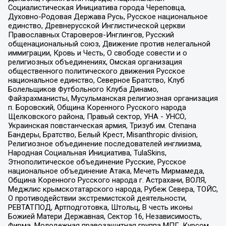
Социалистическая Инициатива города Череповца,
Духовно-Родовая Держава Русь, Русское национальное
единство, Древнерусской Инглистической церкви
Православных Староверов-Инглингов, Русский
общенациональный союз, Движение против нелегальной
иммиграции, Кровь и Честь, О свободе совести и о
религиозных объединениях, Омская организация
общественного политического движения Русское
национальное единство, Северное Братство, Клуб
Болельщиков Футбольного Клуба Динамо,
Файзрахманисты, Мусульманская религиозная организация
п. Боровский, Община Коренного Русского народа
Щелковского района, Правый сектор, УНА - УНСО,
Украинская повстанческая армия, Тризуб им. Степана
Бандеры, Братство, Белый Крест, Misanthropic division,
Религиозное объединение последователей инглиизма,
Народная Социальная Инициатива, TulaSkins,
Этнополитическое объединение Русские, Русское
национальное объединение Атака, Мечеть Мирмамеда,
Община Коренного Русского народа г. Астрахани, ВОЛЯ,
Меджлис крымскотатарского народа, Рубеж Севера, ТОЙС,
О противодействии экстремистской деятельности,
РЕВТАТПОД, Артподготовка, Штольц, В честь иконы
Божией Матери Державная, Сектор 16, Независимость,
Фирма, Молодежная правозащитная группа МПГ, Курсом