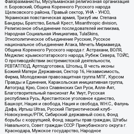
Файзрахманисты, Мусульманская религиозная организация
п. Боровский, Община Коренного Русского народа
Щелковского района, Правый сектор, УНА - УНСО,
Украинская повстанческая армия, Тризуб им. Степана
Бандеры, Братство, Белый Крест, Misanthropic division,
Религиозное объединение последователей инглиизма,
Народная Социальная Инициатива, TulaSkins,
Этнополитическое объединение Русские, Русское
национальное объединение Атака, Мечеть Мирмамеда,
Община Коренного Русского народа г. Астрахани, ВОЛЯ,
Меджлис крымскотатарского народа, Рубеж Севера, ТОЙС,
О противодействии экстремистской деятельности,
РЕВТАТПОД, Артподготовка, Штольц, В честь иконы
Божией Матери Державная, Сектор 16, Независимость,
Фирма, Молодежная правозащитная группа МПГ, Курсом
Правды и Единения, Каракольская инициативная группа,
Автоград Крю, Союз Славянских Сил Руси, Алля-Аят,
Благотворительный пансионат Ак Умут, Русская
республика Русь, Арестантское уголовное единство,
Башкорт, Нация и свобода, Нация и свобода, W.H.С., Фалунь
Дафа, Иртыш Ultras, Русский Патриотический клуб-
Новокузнецк/РПК, Сибирский державный союз, Фонд
борьбы с коррупцией, Фонд защиты прав граждан, Штабы
Навального, Совет граждан СССР Прикубанского округа г.
Краснодара, Мужское государство, Народное