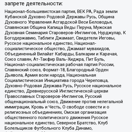
запрете деятельности:
Национал-большевистская партия, ВЕК РА, Рада земли
Кубанской Духовно Родовой Державы Русь, Община
Духовного Управления Асгардской Веси Беловодья,
Славянская Община Капища Веды Перуна, Мужская
Духовная Семинария Староверов-Инглингов, Нурджулар, К
Богодержавию, Таблиги Джамаат, Свидетели Иеговы,
Русское национальное единство, Национал-
социалистическое общество, Джамаат мувахидов,
Объединенный Вилайат Кабарды, Балкарии и Карачая,
Союз славян, Ат-Такфир Валь-Хиджра, Пит Буль,
Национал-социалистическая рабочая партия России,
Славянский союз, Формат-18, Благородный Орден
Дьявола, Армия воли народа, Национальная
Социалистическая Инициатива города Череповца,
Духовно-Родовая Держава Русь, Русское национальное
единство, Древнерусской Инглистической церкви
Православных Староверов-Инглингов, Русский
общенациональный союз, Движение против нелегальной
иммиграции, Кровь и Честь, О свободе совести и о
религиозных объединениях, Омская организация
общественного политического движения Русское
национальное единство, Северное Братство, Клуб
Болельщиков Футбольного Клуба Динамо,