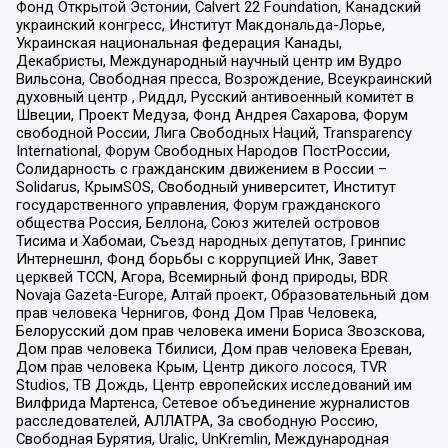
Фонд Открытой Эстонии, Calvert 22 Foundation, Канадский
украинский конгресс, Институт Макдональда-Лорье,
Украинская национальная федерация Канады,
Декабристы, Международный научный центр им Вудро
Вильсона, Свободная пресса, Возрождение, Всеукраинский
духовный центр , Риддл, Русский антивоенный комитет в
Швеции, Проект Медуза, Фонд Андрея Сахарова, Форум
свободной России, Лига Свободных Наций, Transparеncy
International, Форум Свободных Народов ПостРоссии,
Солидарность с гражданским движением в России –
Solidarus, КрымSOS, Свободный университет, Институт
государственного управления, Форум гражданского
общества Россия, Беллона, Союз жителей островов
Тисима и Хабомаи, Съезд народных депутатов, Гринпис
Интернешнл, Фонд борьбы с коррупцией Инк, Завет
церквей TCCN, Агора, Всемирный фонд природы, BDR
Novaja Gazeta-Europe, Алтай проект, Образовательный дом
прав человека Чернигов, Фонд Дом Прав Человека,
Белорусский дом прав человека имени Бориса Звозскова,
Дом прав человека Тбилиси, Дом прав человека Ереван,
Дом прав человека Крым, Центр дикого лосося, TVR
Studios, ТВ Дождь, Центр европейских исследований им
Вилфрида Мартенса, Сетевое объединение журналистов
расследователей, АЛЛАТРА, За свободную Россию,
Свободная Бурятия, Uralic, UnKremlin, Международная