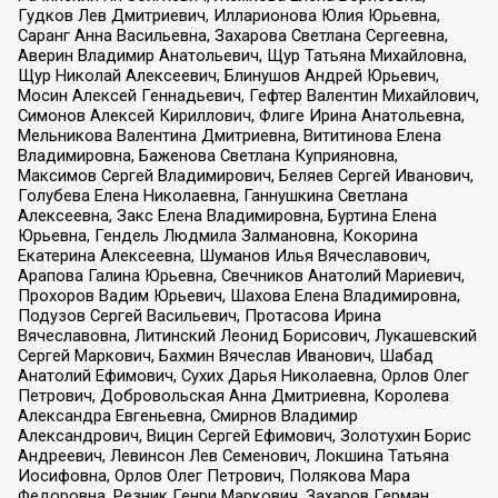
Гудков Лев Дмитриевич, Илларионова Юлия Юрьевна,
Саранг Анна Васильевна, Захарова Светлана Сергеевна,
Аверин Владимир Анатольевич, Щур Татьяна Михайловна,
Щур Николай Алексеевич, Блинушов Андрей Юрьевич,
Мосин Алексей Геннадьевич, Гефтер Валентин Михайлович,
Симонов Алексей Кириллович, Флиге Ирина Анатольевна,
Мельникова Валентина Дмитриевна, Вититинова Елена
Владимировна, Баженова Светлана Куприяновна,
Максимов Сергей Владимирович, Беляев Сергей Иванович,
Голубева Елена Николаевна, Ганнушкина Светлана
Алексеевна, Закс Елена Владимировна, Буртина Елена
Юрьевна, Гендель Людмила Залмановна, Кокорина
Екатерина Алексеевна, Шуманов Илья Вячеславович,
Арапова Галина Юрьевна, Свечников Анатолий Мариевич,
Прохоров Вадим Юрьевич, Шахова Елена Владимировна,
Подузов Сергей Васильевич, Протасова Ирина
Вячеславовна, Литинский Леонид Борисович, Лукашевский
Сергей Маркович, Бахмин Вячеслав Иванович, Шабад
Анатолий Ефимович, Сухих Дарья Николаевна, Орлов Олег
Петрович, Добровольская Анна Дмитриевна, Королева
Александра Евгеньевна, Смирнов Владимир
Александрович, Вицин Сергей Ефимович, Золотухин Борис
Андреевич, Левинсон Лев Семенович, Локшина Татьяна
Иосифовна, Орлов Олег Петрович, Полякова Мара
Федоровна, Резник Генри Маркович, Захаров Герман