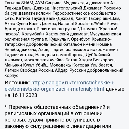
Тагьаля SHAM, АУМ Синрике, Муджахеды джамаата Ат-
Тавхида Валь-Джихад, Чистопольский Джамаат, Рохнамо
ба суи давлати исломи, Террористическое сообщество
Сеть, Катиба Таухид валь-Джихад, Хайят Тахрир аш-Шам,
Ахлю Сунна Валь Джамаа, National Socialism/White Power,
Артподготовка, Религиозная группа “Джамаат “Красный
пахарь”, Колумбайн, Хатлонский джамаат, Мусульманская
религиозная группа п. Кушкуль г. Оренбург, Крымско-
татарский добровольческий батальон имени Номана
Челебиджихана, Азов, Партия исламского возрождения
Таджикистана, Народная самооборона, Дуббайский
джамаат, московская ячейка, Батал-Хаджи Белхороев,
Маньяки Культ Убийц, Молодёжь Которая Улыбается,
Легион Свобода России, Айдар, Русский добровольческий
корпус
Источник:
http://nac.gov.ru/terroristicheskie-i-
ekstremistskie-organizacii-i-materialy.html
данные
на
16.11.2023
* Перечень общественных объединений и
религиозных организаций в отношении
которых судом принято вступившее в
законную силу решение о ликвидации или