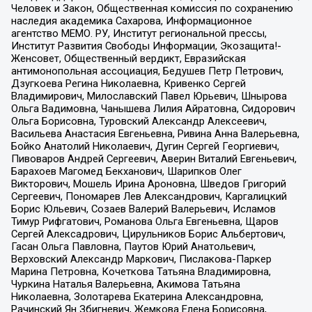
Человек и Закон, Общественная комиссия по сохранению
наследия академика Сахарова, Информационное
агентство МЕМО. РУ, Институт региональной прессы,
Институт Развития Свободы Информации, Экозащита!-
Женсовет, Общественный вердикт, Евразийская
антимонопольная ассоциация, Бедушев Петр Петрович,
Дзугкоева Регина Николаевна, Кривенко Сергей
Владимирович, Милославский Павел Юрьевич, Шнырова
Ольга Вадимовна, Чанышева Лилия Айратовна, Сидорович
Ольга Борисовна, Туровский Александр Алексеевич,
Васильева Анастасия Евгеньевна, Ривина Анна Валерьевна,
Бойко Анатолий Николаевич, Дугин Сергей Георгиевич,
Пивоваров Андрей Сергеевич, Аверин Виталий Евгеньевич,
Барахоев Магомед Бекханович, Шарипков Олег
Викторович, Мошель Ирина Ароновна, Шведов Григорий
Сергеевич, Пономарев Лев Александрович, Каргалицкий
Борис Юльевич, Созаев Валерий Валерьевич, Исламов
Тимур Рифгатович, Романова Ольга Евгеньевна, Щаров
Сергей Алексадрович, Цирульников Борис Альбертович,
Гасан Ольга Павловна, Паутов Юрий Анатольевич,
Верховский Александр Маркович, Пислакова-Паркер
Марина Петровна, Кочеткова Татьяна Владимировна,
Чуркина Наталья Валерьевна, Акимова Татьяна
Николаевна, Золотарева Екатерина Александровна,
Рачинский Ян Збигневич, Жемкова Елена Борисовна,