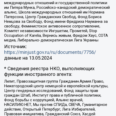
международных отношений и государственной политики
им Питера Мунка, Российско-канадский демократический
альянс, Школа международных отношений им Нормана
Патерсона, Центр Гражданских Свобод, Фонд Бориса
Немцова за Свободу, Фонд имени Фридриха Науманна за
свободу, Феминистское антивоенное сопротивление,
Комитет независимости Ингушетии, Прометей, Stop
Occupation of Karelia, Вернись живым, Фридом Хаус, СОТА
медиа, Либерально-демократическая Лига Украины
Источник:
https://minjust.gov.ru/ru/documents/7756/
данные на
13.05.2024
* Сведения реестра НКО, выполняющих
функции иностранного агента:
Лилит, Правозащитная группа Гражданин.Армия.Право,
Нижегородский центр немецкой и европейской культуры,
Центр гендерных исследований, Фонд защиты прав
граждан Штаб, Институт права и публичной политики,
Фонд борьбы с коррупцией, Альянс врачей,
НАСИЛИЮ.НЕТ, Мы против СПИДа, СВЕЧА, Гуманитарное
действие, Открытый Петербург, Лига Избирателей,
Правовая инициатива, Гражданский Союз, Хасдей