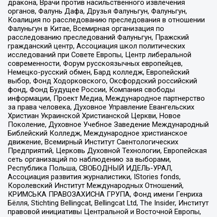
дракона, Врачи против насильственного извлечения
органов, Фалунь Дафа, Друзья Фалуньгун, Фалуньгун,
Коалиция по расследованию преследования в отношении
Фалуньгун в Китае, Всемирная организация по
расследованию преследований Фалуньгун, Пражский
гражданский центр, Ассоциация школ политических
исследований при Совете Европы, Центр либеральной
современности, Форум русскоязычных европейцев,
Немецко-русский обмен, Бард колледж, Европейский
выбор, Фонд Ходорковского, Оксфордский российский
фонд, Фонд Будущее России, Компания свободы
информации, Проект Медиа, Международное партнерство
за права человека, Духовное Управление Евангельских
Христиан Украинской Христианской Церкви, Новое
Поколение, Духовное Учебное Заведение Международный
Библейский Колледж, Международное христианское
движение, Всемирный Институт Саентологических
Предприятий, Церковь Духовной Технологии, Европейская
сеть организаций по наблюдению за выборами,
Республика Польша, СВОБОДНЫЙ ИДЕЛЬ-УРАЛ,
Ассоциация развития журналистики, IStories fonds,
Королевский Институт Международных Отношений,
КРИМСЬКА ПРАВОЗАХИСНА ГРУПА, Фонд имени Генриха
Бёлля, Stichting Bellingcat, Bellingcat Ltd, The Insider, Институт
правовой инициативы Центральной и Восточной Европы,