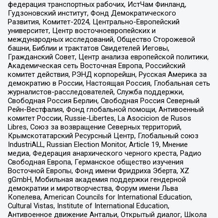
федерация транспортных рабочих, ИстЧам Финланд,
Гудзоновский институт, Фонд Демократического
Развития, Комитет-2024, Центрально-Европейский
университет, Центр восточноевропейских и
международных исследований, Общество Сторожевой
башни, Библии и трактатов Свидетелей Иеговы,
Гражданский Совет, Центр анализа европейской политики,
Академическая сеть Восточная Европа, Российский
комитет действия, РЭНД корпорейшн, Русская Америка за
демократию в России, Настоящая Россия, Глобальная сеть
журналистов-расследователей, Служба поддержки,
Свободная Россия Берлин, Свободная Россия Северный
Рейн-Вестфалия, Фонд глобальной помощи, Антивоенный
комитет России, Russie-Libertes, La Asocicion de Rusos
Libres, Союз за возвращение Северных территорий,
Крымскотатарский Ресурсный Центр, Глобальный союз
IndustriALL, Russian Election Monitor, Article 19, Мнение
медиа, Федерация анархического черного креста, Радио
Свободная Европа, Германское общество изучения
Восточной Европы, Фонд имени Фридриха Эберта, XZ
gGmbH, Мобильная академия поддержки гендерной
демократии и миротворчества, Форум имени Льва
Копелева, American Councils for International Education,
Cultural Vistas, Institute of International Education,
Антивоенное движение Антальи, Открытый диалог, Школа