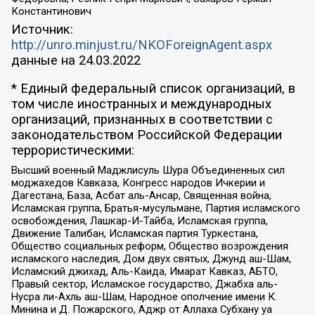
Константинович
Источник:
http://unro.minjust.ru/NKOForeignAgent.aspx
данные на
24.03.2022
* Единый федеральный список организаций, в
том числе иностранных и международных
организаций, признанных в соответствии с
законодательством Российской Федерации
террористическими:
Высший военный Маджлисуль Шура Объединенных сил
моджахедов Кавказа, Конгресс народов Ичкерии и
Дагестана, База, Асбат аль-Ансар, Священная война,
Исламская группа, Братья-мусульмане, Партия исламского
освобождения, Лашкар-И-Тайба, Исламская группа,
Движение Талибан, Исламская партия Туркестана,
Общество социальных реформ, Общество возрождения
исламского наследия, Дом двух святых, Джунд аш-Шам,
Исламский джихад, Аль-Каида, Имарат Кавказ, АБТО,
Правый сектор, Исламское государство, Джабха аль-
Нусра ли-Ахль аш-Шам, Народное ополчение имени К.
Минина и Д. Пожарского, Аджр от Аллаха Субхану уа