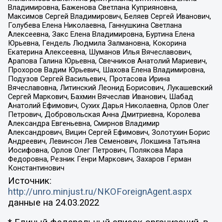
Владимировна, Баженова Светлана Куприяновна,
Максимов Сергей Владимирович, Беляев Сергей Иванович,
Голубева Елена Николаевна, Ганнушкина Светлана
Алексеевна, Закс Елена Владимировна, Буртина Елена
Юрьевна, Гендель Людмила Залмановна, Кокорина
Екатерина Алексеевна, Шуманов Илья Вячеславович,
Арапова Галина Юрьевна, Свечников Анатолий Мариевич,
Прохоров Вадим Юрьевич, Шахова Елена Владимировна,
Подузов Сергей Васильевич, Протасова Ирина
Вячеславовна, Литинский Леонид Борисович, Лукашевский
Сергей Маркович, Бахмин Вячеслав Иванович, Шабад
Анатолий Ефимович, Сухих Дарья Николаевна, Орлов Олег
Петрович, Добровольская Анна Дмитриевна, Королева
Александра Евгеньевна, Смирнов Владимир
Александрович, Вицин Сергей Ефимович, Золотухин Борис
Андреевич, Левинсон Лев Семенович, Локшина Татьяна
Иосифовна, Орлов Олег Петрович, Полякова Мара
Федоровна, Резник Генри Маркович, Захаров Герман
Константинович
Источник:
http://unro.minjust.ru/NKOForeignAgent.aspx
данные на
24.03.2022