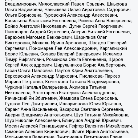
Владимирович, Милославский Павел Юрьевич, Шнырова
Ольга Вадимовна, Чанышева Лилия Айратовна, Сидорович
Ольга Борисовна, Туровский Александр Алексеевич,
Васильева Анастасия Евгеньевна, Ривина Анна Валерьевна,
Бойко Анатолий Николаевич, Дугин Сергей Георгиевич,
Пивоваров Андрей Сергеевич, Аверин Виталий Евгеньевич,
Барахоев Магомед Бекханович, Шарипков Олег
Викторович, Мошель Ирина Ароновна, Шведов Григорий
Сергеевич, Пономарев Лев Александрович, Каргалицкий
Борис Юльевич, Созаев Валерий Валерьевич, Исламов
Тимур Рифгатович, Романова Ольга Евгеньевна, Щаров
Сергей Алексадрович, Цирульников Борис Альбертович,
Гасан Ольга Павловна, Паутов Юрий Анатольевич,
Верховский Александр Маркович, Пислакова-Паркер
Марина Петровна, Кочеткова Татьяна Владимировна,
Чуркина Наталья Валерьевна, Акимова Татьяна
Николаевна, Золотарева Екатерина Александровна,
Рачинский Ян Збигневич, Жемкова Елена Борисовна,
Гудков Лев Дмитриевич, Илларионова Юлия Юрьевна,
Саранг Анна Васильевна, Захарова Светлана Сергеевна,
Аверин Владимир Анатольевич, Щур Татьяна Михайловна,
Щур Николай Алексеевич, Блинушов Андрей Юрьевич,
Мосин Алексей Геннадьевич, Гефтер Валентин Михайлович,
Симонов Алексей Кириллович, Флиге Ирина Анатольевна,
Мельникова Валентина Дмитриевна, Вититинова Елена