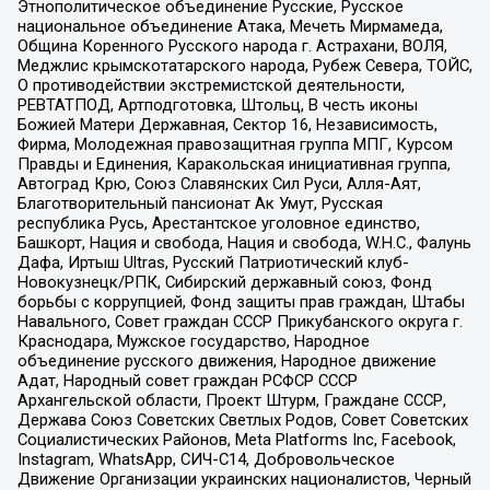
Этнополитическое объединение Русские, Русское
национальное объединение Атака, Мечеть Мирмамеда,
Община Коренного Русского народа г. Астрахани, ВОЛЯ,
Меджлис крымскотатарского народа, Рубеж Севера, ТОЙС,
О противодействии экстремистской деятельности,
РЕВТАТПОД, Артподготовка, Штольц, В честь иконы
Божией Матери Державная, Сектор 16, Независимость,
Фирма, Молодежная правозащитная группа МПГ, Курсом
Правды и Единения, Каракольская инициативная группа,
Автоград Крю, Союз Славянских Сил Руси, Алля-Аят,
Благотворительный пансионат Ак Умут, Русская
республика Русь, Арестантское уголовное единство,
Башкорт, Нация и свобода, Нация и свобода, W.H.С., Фалунь
Дафа, Иртыш Ultras, Русский Патриотический клуб-
Новокузнецк/РПК, Сибирский державный союз, Фонд
борьбы с коррупцией, Фонд защиты прав граждан, Штабы
Навального, Совет граждан СССР Прикубанского округа г.
Краснодара, Мужское государство, Народное
объединение русского движения, Народное движение
Адат, Народный совет граждан РСФСР СССР
Архангельской области, Проект Штурм, Граждане СССР,
Держава Союз Советских Светлых Родов, Совет Советских
Социалистических Районов, Meta Platforms Inc, Facebook,
Instagram, WhatsApp, СИЧ-С14, Добровольческое
Движение Организации украинских националистов, Черный