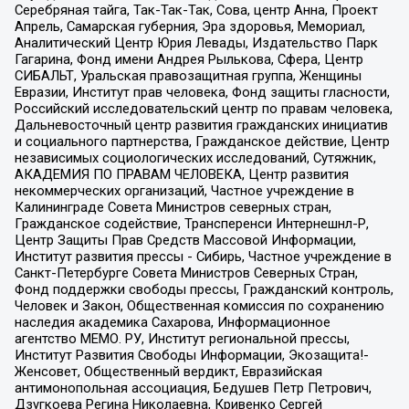
Серебряная тайга, Так-Так-Так, Сова, центр Анна, Проект
Апрель, Самарская губерния, Эра здоровья, Мемориал,
Аналитический Центр Юрия Левады, Издательство Парк
Гагарина, Фонд имени Андрея Рылькова, Сфера, Центр
СИБАЛЬТ, Уральская правозащитная группа, Женщины
Евразии, Институт прав человека, Фонд защиты гласности,
Российский исследовательский центр по правам человека,
Дальневосточный центр развития гражданских инициатив
и социального партнерства, Гражданское действие, Центр
независимых социологических исследований, Сутяжник,
АКАДЕМИЯ ПО ПРАВАМ ЧЕЛОВЕКА, Центр развития
некоммерческих организаций, Частное учреждение в
Калининграде Совета Министров северных стран,
Гражданское содействие, Трансперенси Интернешнл-Р,
Центр Защиты Прав Средств Массовой Информации,
Институт развития прессы - Сибирь, Частное учреждение в
Санкт-Петербурге Совета Министров Северных Стран,
Фонд поддержки свободы прессы, Гражданский контроль,
Человек и Закон, Общественная комиссия по сохранению
наследия академика Сахарова, Информационное
агентство МЕМО. РУ, Институт региональной прессы,
Институт Развития Свободы Информации, Экозащита!-
Женсовет, Общественный вердикт, Евразийская
антимонопольная ассоциация, Бедушев Петр Петрович,
Дзугкоева Регина Николаевна, Кривенко Сергей