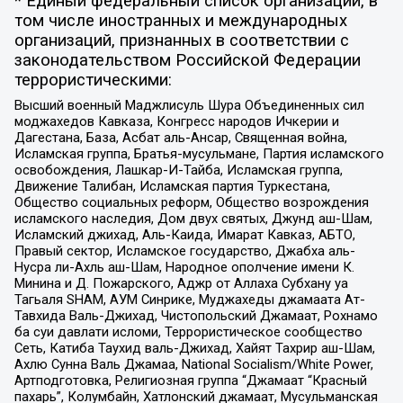
* Единый федеральный список организаций, в
том числе иностранных и международных
организаций, признанных в соответствии с
законодательством Российской Федерации
террористическими:
Высший военный Маджлисуль Шура Объединенных сил
моджахедов Кавказа, Конгресс народов Ичкерии и
Дагестана, База, Асбат аль-Ансар, Священная война,
Исламская группа, Братья-мусульмане, Партия исламского
освобождения, Лашкар-И-Тайба, Исламская группа,
Движение Талибан, Исламская партия Туркестана,
Общество социальных реформ, Общество возрождения
исламского наследия, Дом двух святых, Джунд аш-Шам,
Исламский джихад, Аль-Каида, Имарат Кавказ, АБТО,
Правый сектор, Исламское государство, Джабха аль-
Нусра ли-Ахль аш-Шам, Народное ополчение имени К.
Минина и Д. Пожарского, Аджр от Аллаха Субхану уа
Тагьаля SHAM, АУМ Синрике, Муджахеды джамаата Ат-
Тавхида Валь-Джихад, Чистопольский Джамаат, Рохнамо
ба суи давлати исломи, Террористическое сообщество
Сеть, Катиба Таухид валь-Джихад, Хайят Тахрир аш-Шам,
Ахлю Сунна Валь Джамаа, National Socialism/White Power,
Артподготовка, Религиозная группа “Джамаат “Красный
пахарь”, Колумбайн, Хатлонский джамаат, Мусульманская