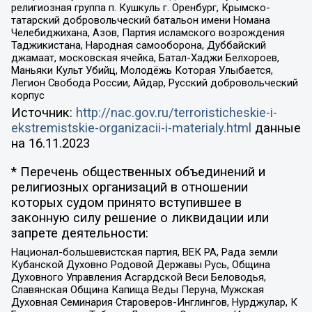
религиозная группа п. Кушкуль г. Оренбург, Крымско-
татарский добровольческий батальон имени Номана
Челебиджихана, Азов, Партия исламского возрождения
Таджикистана, Народная самооборона, Дуббайский
джамаат, московская ячейка, Батал-Хаджи Белхороев,
Маньяки Культ Убийц, Молодёжь Которая Улыбается,
Легион Свобода России, Айдар, Русский добровольческий
корпус
Источник:
http://nac.gov.ru/terroristicheskie-i-
ekstremistskie-organizacii-i-materialy.html
данные
на
16.11.2023
* Перечень общественных объединений и
религиозных организаций в отношении
которых судом принято вступившее в
законную силу решение о ликвидации или
запрете деятельности:
Национал-большевистская партия, ВЕК РА, Рада земли
Кубанской Духовно Родовой Державы Русь, Община
Духовного Управления Асгардской Веси Беловодья,
Славянская Община Капища Веды Перуна, Мужская
Духовная Семинария Староверов-Инглингов, Нурджулар, К