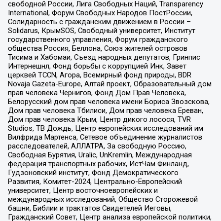
свободной России, Лига Свободных Наций, Transparеncy
International, Форум Свободных Народов ПостРоссии,
Солидарность с гражданским движением в России –
Solidarus, КрымSOS, Свободный университет, Институт
государственного управления, Форум гражданского
общества Россия, Беллона, Союз жителей островов
Тисима и Хабомаи, Съезд народных депутатов, Гринпис
Интернешнл, Фонд борьбы с коррупцией Инк, Завет
церквей TCCN, Агора, Всемирный фонд природы, BDR
Novaja Gazeta-Europe, Алтай проект, Образовательный дом
прав человека Чернигов, Фонд Дом Прав Человека,
Белорусский дом прав человека имени Бориса Звозскова,
Дом прав человека Тбилиси, Дом прав человека Ереван,
Дом прав человека Крым, Центр дикого лосося, TVR
Studios, ТВ Дождь, Центр европейских исследований им
Вилфрида Мартенса, Сетевое объединение журналистов
расследователей, АЛЛАТРА, За свободную Россию,
Свободная Бурятия, Uralic, UnKremlin, Международная
федерация транспортных рабочих, ИстЧам Финланд,
Гудзоновский институт, Фонд Демократического
Развития, Комитет-2024, Центрально-Европейский
университет, Центр восточноевропейских и
международных исследований, Общество Сторожевой
башни, Библии и трактатов Свидетелей Иеговы,
Гражданский Совет, Центр анализа европейской политики,