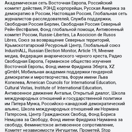
Академическая сеть Восточная Европа, Российский
комитет действия, РЭНД корпорейшн, Русская Америка за
демократию в России, Настоящая Россия, Глобальная сеть
журналистов-расследователей, Служба поддержки,
Свободная Россия Берлин, Свободная Россия Северный
Рейн-Вестфалия, Фонд глобальной помощи, Антивоенный
комитет России, Russie-Libertes, La Asocicion de Rusos
Libres, Союз за возвращение Северных территорий,
Крымскотатарский Ресурсный Центр, Глобальный союз
IndustriALL, Russian Election Monitor, Article 19, Мнение
медиа, Федерация анархического черного креста, Радио
Свободная Европа, Германское общество изучения
Восточной Европы, Фонд имени Фридриха Эберта, XZ
gGmbH, Мобильная академия поддержки гендерной
демократии и миротворчества, Форум имени Льва
Копелева, American Councils for International Education,
Cultural Vistas, Institute of International Education,
Антивоенное движение Антальи, Открытый диалог, Школа
международных отношений и государственной политики
им Питера Мунка, Российско-канадский демократический
альянс, Школа международных отношений им Нормана
Патерсона, Центр Гражданских Свобод, Фонд Бориса
Немцова за Свободу, Фонд имени Фридриха Науманна за
свободу, Феминистское антивоенное сопротивление,
Комитет независимости Ингушетии, Прометей, Stop