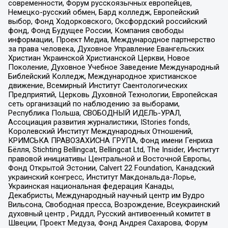
современности, Форум русскоязычных европейцев,
Немецко-русский обмен, Бард колледж, Европейский
выбор, Фонд Ходорковского, Оксфордский российский
фонд, Фонд Будущее России, Компания свободы
информации, Проект Медиа, Международное партнерство
за права человека, Духовное Управление Евангельских
Христиан Украинской Христианской Церкви, Новое
Поколение, Духовное Учебное Заведение Международный
Библейский Колледж, Международное христианское
движение, Всемирный Институт Саентологических
Предприятий, Церковь Духовной Технологии, Европейская
сеть организаций по наблюдению за выборами,
Республика Польша, СВОБОДНЫЙ ИДЕЛЬ-УРАЛ,
Ассоциация развития журналистики, IStories fonds,
Королевский Институт Международных Отношений,
КРИМСЬКА ПРАВОЗАХИСНА ГРУПА, Фонд имени Генриха
Бёлля, Stichting Bellingcat, Bellingcat Ltd, The Insider, Институт
правовой инициативы Центральной и Восточной Европы,
Фонд Открытой Эстонии, Calvert 22 Foundation, Канадский
украинский конгресс, Институт Макдональда-Лорье,
Украинская национальная федерация Канады,
Декабристы, Международный научный центр им Вудро
Вильсона, Свободная пресса, Возрождение, Всеукраинский
духовный центр , Риддл, Русский антивоенный комитет в
Швеции, Проект Медуза, Фонд Андрея Сахарова, Форум