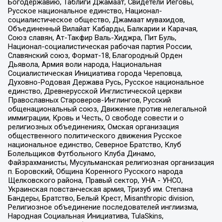
Богодержавию, Таблиги Джамаат, Свидетели Иеговы,
Русское национальное единство, Национал-
социалистическое общество, Джамаат мувахидов,
Объединенный Вилайат Кабарды, Балкарии и Карачая,
Союз славян, Ат-Такфир Валь-Хиджра, Пит Буль,
Национал-социалистическая рабочая партия России,
Славянский союз, Формат-18, Благородный Орден
Дьявола, Армия воли народа, Национальная
Социалистическая Инициатива города Череповца,
Духовно-Родовая Держава Русь, Русское национальное
единство, Древнерусской Инглистической церкви
Православных Староверов-Инглингов, Русский
общенациональный союз, Движение против нелегальной
иммиграции, Кровь и Честь, О свободе совести и о
религиозных объединениях, Омская организация
общественного политического движения Русское
национальное единство, Северное Братство, Клуб
Болельщиков Футбольного Клуба Динамо,
Файзрахманисты, Мусульманская религиозная организация
п. Боровский, Община Коренного Русского народа
Щелковского района, Правый сектор, УНА - УНСО,
Украинская повстанческая армия, Тризуб им. Степана
Бандеры, Братство, Белый Крест, Misanthropic division,
Религиозное объединение последователей инглиизма,
Народная Социальная Инициатива, TulaSkins,