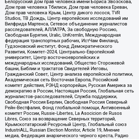
Белорусский дом прав человека имени Бориса Звозскова,
Дом прав человека Тбилиси, Дом прав человека Ереван,
Дом прав человека Крым, Центр дикого лосося, TVR
Studios, ТВ Дождь, Центр европейских исследований им
Вилфрида Мартенса, Сетевое объединение журналистов
расследователей, АЛЛАТРА, За свободную Россию,
Свободная Бурятия, Uralic, UnKremlin, Международная
федерация транспортных рабочих, ИстЧам Финланд,
Гудзоновский институт, Фонд Демократического
Развития, Комитет-2024, Центрально-Европейский
университет, Центр восточноевропейских и
международных исследований, Общество Сторожевой
башни, Библии и трактатов Свидетелей Иеговы,
Гражданский Совет, Центр анализа европейской политики,
Академическая сеть Восточная Европа, Российский
комитет действия, РЭНД корпорейшн, Русская Америка за
демократию в России, Настоящая Россия, Глобальная сеть
журналистов-расследователей, Служба поддержки,
Свободная Россия Берлин, Свободная Россия Северный
Рейн-Вестфалия, Фонд глобальной помощи, Антивоенный
комитет России, Russie-Libertes, La Asocicion de Rusos
Libres, Союз за возвращение Северных территорий,
Крымскотатарский Ресурсный Центр, Глобальный союз
IndustriALL, Russian Election Monitor, Article 19, Мнение
медиа, Федерация анархического черного креста, Радио