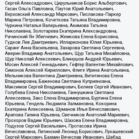
Сергей Алексадрович, Цирульников Борис Альбертович,
Гасан Ольга Павловна, Паутов Юрий Анатольевич,
Верховский Александр Маркович, Пислакова-Паркер
Марина Петровна, Кочеткова Татьяна Владимировна,
Чуркина Наталья Валерьевна, Акимова Татьяна
Николаевна, Золотарева Екатерина Александровна,
Рачинский Ян Збигневич, Жемкова Елена Борисовна,
Гудков Лев Дмитриевич, Илларионова Юлия Юрьевна,
Саранг Анна Васильевна, Захарова Светлана Сергеевна,
Аверин Владимир Анатольевич, Щур Татьяна Михайловна,
Щур Николай Алексеевич, Блинушов Андрей Юрьевич,
Мосин Алексей Геннадьевич, Гефтер Валентин Михайлович,
Симонов Алексей Кириллович, Флиге Ирина Анатольевна,
Мельникова Валентина Дмитриевна, Вититинова Елена
Владимировна, Баженова Светлана Куприяновна,
Максимов Сергей Владимирович, Беляев Сергей Иванович,
Голубева Елена Николаевна, Ганнушкина Светлана
Алексеевна, Закс Елена Владимировна, Буртина Елена
Юрьевна, Гендель Людмила Залмановна, Кокорина
Екатерина Алексеевна, Шуманов Илья Вячеславович,
Арапова Галина Юрьевна, Свечников Анатолий Мариевич,
Прохоров Вадим Юрьевич, Шахова Елена Владимировна,
Подузов Сергей Васильевич, Протасова Ирина
Вячеславовна, Литинский Леонид Борисович, Лукашевский
Сергей Маркович, Бахмин Вячеслав Иванович, Шабад