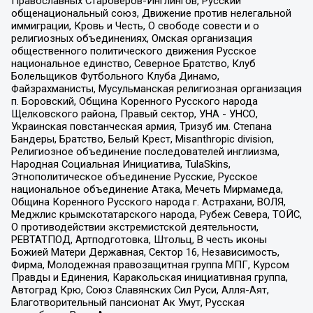
Православных Староверов-Инглингов, Русский
общенациональный союз, Движение против нелегальной
иммиграции, Кровь и Честь, О свободе совести и о
религиозных объединениях, Омская организация
общественного политического движения Русское
национальное единство, Северное Братство, Клуб
Болельщиков Футбольного Клуба Динамо,
Файзрахманисты, Мусульманская религиозная организация
п. Боровский, Община Коренного Русского народа
Щелковского района, Правый сектор, УНА - УНСО,
Украинская повстанческая армия, Тризуб им. Степана
Бандеры, Братство, Белый Крест, Misanthropic division,
Религиозное объединение последователей инглиизма,
Народная Социальная Инициатива, TulaSkins,
Этнополитическое объединение Русские, Русское
национальное объединение Атака, Мечеть Мирмамеда,
Община Коренного Русского народа г. Астрахани, ВОЛЯ,
Меджлис крымскотатарского народа, Рубеж Севера, ТОЙС,
О противодействии экстремистской деятельности,
РЕВТАТПОД, Артподготовка, Штольц, В честь иконы
Божией Матери Державная, Сектор 16, Независимость,
Фирма, Молодежная правозащитная группа МПГ, Курсом
Правды и Единения, Каракольская инициативная группа,
Автоград Крю, Союз Славянских Сил Руси, Алля-Аят,
Благотворительный пансионат Ак Умут, Русская