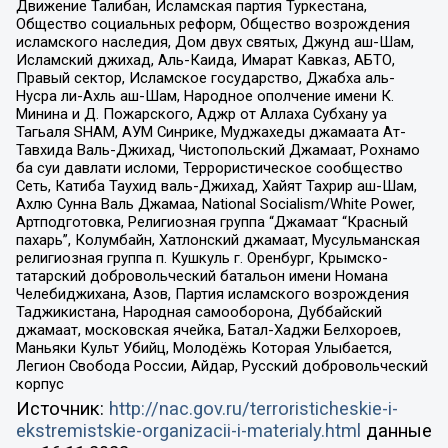
Движение Талибан, Исламская партия Туркестана,
Общество социальных реформ, Общество возрождения
исламского наследия, Дом двух святых, Джунд аш-Шам,
Исламский джихад, Аль-Каида, Имарат Кавказ, АБТО,
Правый сектор, Исламское государство, Джабха аль-
Нусра ли-Ахль аш-Шам, Народное ополчение имени К.
Минина и Д. Пожарского, Аджр от Аллаха Субхану уа
Тагьаля SHAM, АУМ Синрике, Муджахеды джамаата Ат-
Тавхида Валь-Джихад, Чистопольский Джамаат, Рохнамо
ба суи давлати исломи, Террористическое сообщество
Сеть, Катиба Таухид валь-Джихад, Хайят Тахрир аш-Шам,
Ахлю Сунна Валь Джамаа, National Socialism/White Power,
Артподготовка, Религиозная группа “Джамаат “Красный
пахарь”, Колумбайн, Хатлонский джамаат, Мусульманская
религиозная группа п. Кушкуль г. Оренбург, Крымско-
татарский добровольческий батальон имени Номана
Челебиджихана, Азов, Партия исламского возрождения
Таджикистана, Народная самооборона, Дуббайский
джамаат, московская ячейка, Батал-Хаджи Белхороев,
Маньяки Культ Убийц, Молодёжь Которая Улыбается,
Легион Свобода России, Айдар, Русский добровольческий
корпус
Источник:
http://nac.gov.ru/terroristicheskie-i-
ekstremistskie-organizacii-i-materialy.html
данные