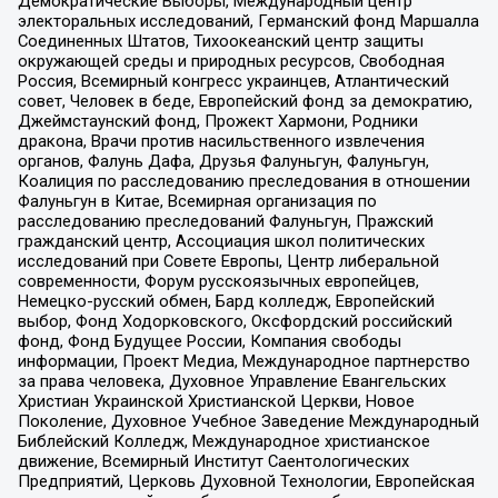
Демократические Выборы, Международный центр
электоральных исследований, Германский фонд Маршалла
Соединенных Штатов, Тихоокеанский центр защиты
окружающей среды и природных ресурсов, Свободная
Россия, Всемирный конгресс украинцев, Атлантический
совет, Человек в беде, Европейский фонд за демократию,
Джеймстаунский фонд, Прожект Хармони, Родники
дракона, Врачи против насильственного извлечения
органов, Фалунь Дафа, Друзья Фалуньгун, Фалуньгун,
Коалиция по расследованию преследования в отношении
Фалуньгун в Китае, Всемирная организация по
расследованию преследований Фалуньгун, Пражский
гражданский центр, Ассоциация школ политических
исследований при Совете Европы, Центр либеральной
современности, Форум русскоязычных европейцев,
Немецко-русский обмен, Бард колледж, Европейский
выбор, Фонд Ходорковского, Оксфордский российский
фонд, Фонд Будущее России, Компания свободы
информации, Проект Медиа, Международное партнерство
за права человека, Духовное Управление Евангельских
Христиан Украинской Христианской Церкви, Новое
Поколение, Духовное Учебное Заведение Международный
Библейский Колледж, Международное христианское
движение, Всемирный Институт Саентологических
Предприятий, Церковь Духовной Технологии, Европейская