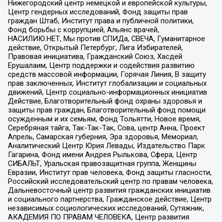
Нижегородский центр немецкой и европейской культуры,
Центр гендерных исследований, Фонд защиты прав
граждан Штаб, Институт права и публичной политики,
Фонд борьбы с коррупцией, Альянс врачей,
НАСИЛИЮ.НЕТ, Мы против СПИДа, СВЕЧА, Гуманитарное
действие, Открытый Петербург, Лига Избирателей,
Правовая инициатива, Гражданский Союз, Хасдей
Ерушалаим, Центр поддержки и содействия развитию
средств массовой информации, Горячая Линия, В защиту
прав заключенных, Институт глобализации и социальных
движений, Центр социально-информационных инициатив
Действие, Благотворительный фонд охраны здоровья и
защиты прав граждан, Благотворительный фонд помощи
осужденным и их семьям, Фонд Тольятти, Новое время,
Серебряная тайга, Так-Так-Так, Сова, центр Анна, Проект
Апрель, Самарская губерния, Эра здоровья, Мемориал,
Аналитический Центр Юрия Левады, Издательство Парк
Гагарина, Фонд имени Андрея Рылькова, Сфера, Центр
СИБАЛЬТ, Уральская правозащитная группа, Женщины
Евразии, Институт прав человека, Фонд защиты гласности,
Российский исследовательский центр по правам человека,
Дальневосточный центр развития гражданских инициатив
и социального партнерства, Гражданское действие, Центр
независимых социологических исследований, Сутяжник,
АКАДЕМИЯ ПО ПРАВАМ ЧЕЛОВЕКА, Центр развития