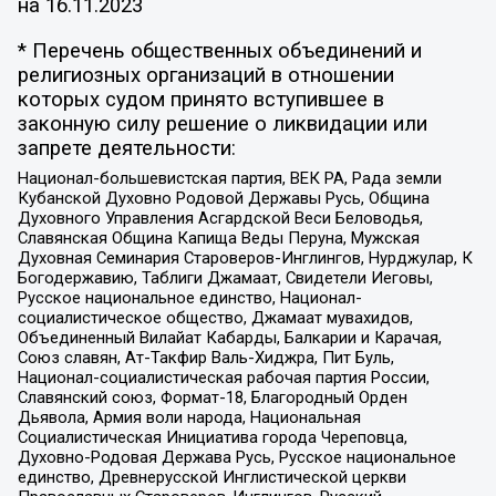
на
16.11.2023
* Перечень общественных объединений и
религиозных организаций в отношении
которых судом принято вступившее в
законную силу решение о ликвидации или
запрете деятельности:
Национал-большевистская партия, ВЕК РА, Рада земли
Кубанской Духовно Родовой Державы Русь, Община
Духовного Управления Асгардской Веси Беловодья,
Славянская Община Капища Веды Перуна, Мужская
Духовная Семинария Староверов-Инглингов, Нурджулар, К
Богодержавию, Таблиги Джамаат, Свидетели Иеговы,
Русское национальное единство, Национал-
социалистическое общество, Джамаат мувахидов,
Объединенный Вилайат Кабарды, Балкарии и Карачая,
Союз славян, Ат-Такфир Валь-Хиджра, Пит Буль,
Национал-социалистическая рабочая партия России,
Славянский союз, Формат-18, Благородный Орден
Дьявола, Армия воли народа, Национальная
Социалистическая Инициатива города Череповца,
Духовно-Родовая Держава Русь, Русское национальное
единство, Древнерусской Инглистической церкви