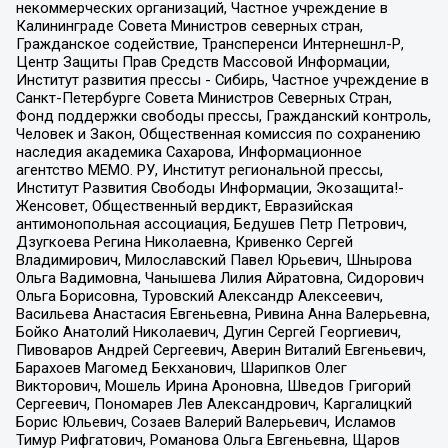
некоммерческих организаций, Частное учреждение в
Калининграде Совета Министров северных стран,
Гражданское содействие, Трансперенси Интернешнл-Р,
Центр Защиты Прав Средств Массовой Информации,
Институт развития прессы - Сибирь, Частное учреждение в
Санкт-Петербурге Совета Министров Северных Стран,
Фонд поддержки свободы прессы, Гражданский контроль,
Человек и Закон, Общественная комиссия по сохранению
наследия академика Сахарова, Информационное
агентство МЕМО. РУ, Институт региональной прессы,
Институт Развития Свободы Информации, Экозащита!-
Женсовет, Общественный вердикт, Евразийская
антимонопольная ассоциация, Бедушев Петр Петрович,
Дзугкоева Регина Николаевна, Кривенко Сергей
Владимирович, Милославский Павел Юрьевич, Шнырова
Ольга Вадимовна, Чанышева Лилия Айратовна, Сидорович
Ольга Борисовна, Туровский Александр Алексеевич,
Васильева Анастасия Евгеньевна, Ривина Анна Валерьевна,
Бойко Анатолий Николаевич, Дугин Сергей Георгиевич,
Пивоваров Андрей Сергеевич, Аверин Виталий Евгеньевич,
Барахоев Магомед Бекханович, Шарипков Олег
Викторович, Мошель Ирина Ароновна, Шведов Григорий
Сергеевич, Пономарев Лев Александрович, Каргалицкий
Борис Юльевич, Созаев Валерий Валерьевич, Исламов
Тимур Рифгатович, Романова Ольга Евгеньевна, Щаров