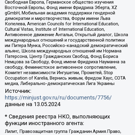
Свободная Европа, Германское общество изучения
Восточной Европы, Фонд имени Фридриха Эберта, XZ
gGmbH, Мобильная академия поддержки гендерной
демократии и миротворчества, Форум имени Льва
Копелева, American Councils for International Education,
Cultural Vistas, Institute of International Education,
Антивоенное движение Антальи, Открытый диалог, Школа
международных отношений и государственной политики
им Питера Мунка, Российско-канадский демократический
альянс, Школа международных отношений им Нормана
Патерсона, Центр Гражданских Свобод, Фонд Бориса
Немцова за Свободу, Фонд имени Фридриха Науманна за
свободу, Феминистское антивоенное сопротивление,
Комитет независимости Ингушетии, Прометей, Stop
Occupation of Karelia, Вернись живым, Фридом Хаус, СОТА
медиа, Либерально-демократическая Лига Украины
Источник:
https://minjust.gov.ru/ru/documents/7756/
данные на
13.05.2024
* Сведения реестра НКО, выполняющих
функции иностранного агента:
Лилит, Правозащитная группа Гражданин.Армия.Право,