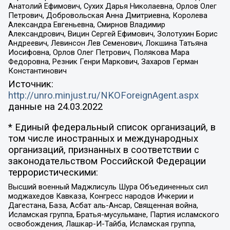
Анатолий Ефимович, Сухих Дарья Николаевна, Орлов Олег
Петрович, Добровольская Анна Дмитриевна, Королева
Александра Евгеньевна, Смирнов Владимир
Александрович, Вицин Сергей Ефимович, Золотухин Борис
Андреевич, Левинсон Лев Семенович, Локшина Татьяна
Иосифовна, Орлов Олег Петрович, Полякова Мара
Федоровна, Резник Генри Маркович, Захаров Герман
Константинович
Источник:
http://unro.minjust.ru/NKOForeignAgent.aspx
данные на
24.03.2022
* Единый федеральный список организаций, в
том числе иностранных и международных
организаций, признанных в соответствии с
законодательством Российской Федерации
террористическими:
Высший военный Маджлисуль Шура Объединенных сил
моджахедов Кавказа, Конгресс народов Ичкерии и
Дагестана, База, Асбат аль-Ансар, Священная война,
Исламская группа, Братья-мусульмане, Партия исламского
освобождения, Лашкар-И-Тайба, Исламская группа,