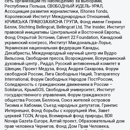
сеть организаций по наблюдению за выборами,
Республика Польша, СВОБОДНЫЙ ИДЕЛЬ-УРАЛ,
Ассоциация развития журналистики, IStories fonds,
Королевский Институт Международных Отношений,
КРИМСЬКА ПРАВОЗАХИСНА ГРУПА, Фонд имени Генриха
Бёлля, Stichting Bellingcat, Bellingcat Ltd, The Insider, Институт
правовой инициативы Центральной и Восточной Европы,
Фонд Открытой Эстонии, Calvert 22 Foundation, Канадский
украинский конгресс, Институт Макдональда-Лорье,
Украинская национальная федерация Канады,
Декабристы, Международный научный центр им Вудро
Вильсона, Свободная пресса, Возрождение, Всеукраинский
духовный центр , Риддл, Русский антивоенный комитет в
Швеции, Проект Медуза, Фонд Андрея Сахарова, Форум
свободной России, Лига Свободных Наций, Transparеncy
International, Форум Свободных Народов ПостРоссии,
Солидарность с гражданским движением в России –
Solidarus, КрымSOS, Свободный университет, Институт
государственного управления, Форум гражданского
общества Россия, Беллона, Союз жителей островов
Тисима и Хабомаи, Съезд народных депутатов, Гринпис
Интернешнл, Фонд борьбы с коррупцией Инк, Завет
церквей TCCN, Агора, Всемирный фонд природы, BDR
Novaja Gazeta-Europe, Алтай проект, Образовательный дом
прав человека Чернигов, Фонд Дом Прав Человека,