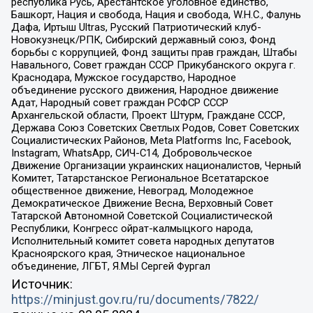
республика Русь, Арестантское уголовное единство,
Башкорт, Нация и свобода, Нация и свобода, W.H.С., Фалунь
Дафа, Иртыш Ultras, Русский Патриотический клуб-
Новокузнецк/РПК, Сибирский державный союз, Фонд
борьбы с коррупцией, Фонд защиты прав граждан, Штабы
Навального, Совет граждан СССР Прикубанского округа г.
Краснодара, Мужское государство, Народное
объединение русского движения, Народное движение
Адат, Народный совет граждан РСФСР СССР
Архангельской области, Проект Штурм, Граждане СССР,
Держава Союз Советских Светлых Родов, Совет Советских
Социалистических Районов, Meta Platforms Inc, Facebook,
Instagram, WhatsApp, СИЧ-С14, Добровольческое
Движение Организации украинских националистов, Черный
Комитет, Татарстанское Региональное Всетатарское
общественное движение, Невоград, Молодежное
Демократическое Движение Весна, Верховный Совет
Татарской Автономной Советской Социалистической
Республики, Конгресс ойрат-калмыцкого народа,
Исполнительный комитет совета народных депутатов
Красноярского края, Этническое национальное
объединение, ЛГБТ, Я.МЫ Сергей Фургал
Источник:
https://minjust.gov.ru/ru/documents/7822/