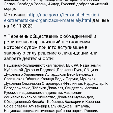
Легион Свобода России, Айдар, Русский добровольческий
корпус
Источник:
http://nac.gov.ru/terroristicheskie-i-
ekstremistskie-organizacii-i-materialy.html
данные
на
16.11.2023
* Перечень общественных объединений и
религиозных организаций в отношении
которых судом принято вступившее в
законную силу решение о ликвидации или
запрете деятельности:
Национал-большевистская партия, ВЕК РА, Рада земли
Кубанской Духовно Родовой Державы Русь, Община
Духовного Управления Асгардской Веси Беловодья,
Славянская Община Капища Веды Перуна, Мужская
Духовная Семинария Староверов-Инглингов, Нурджулар, К
Богодержавию, Таблиги Джамаат, Свидетели Иеговы,
Русское национальное единство, Национал-
социалистическое общество, Джамаат мувахидов,
Объединенный Вилайат Кабарды, Балкарии и Карачая,
Союз славян, Ат-Такфир Валь-Хиджра, Пит Буль,
Национал-социалистическая рабочая партия России,