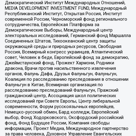
Демократический Институт Международных Отношений,
MEDIA DEVELOPMENT INVESTMENT FUND, Международный
Республиканский Институт, Открытая Россия, Институт
современной России, Черноморский фонд регионального
сотрудничества, Европейская Платформа за
Демократические Выборы, Международный центр
электоральных исследований, Германский фонд Маршалла
Соединенных Штатов, Тихоокеанский центр защиты
окружающей среды и природных ресурсов, Свободная
Россия, Всемирный конгресс украинцев, Атлантический
совет, Человек в беде, Европейский фонд за демократию,
Джеймстаунский фонд, Прожект Хармони, Родники
дракона, Врачи против насильственного извлечения
органов, Фалунь Дафа, Друзья Фалуньгун, Фалуньгун,
Коалиция по расследованию преследования в отношении
Фалуньгун в Китае, Всемирная организация по
расследованию преследований Фалуньгун, Пражский
гражданский центр, Ассоциация школ политических
исследований при Совете Европы, Центр либеральной
современности, Форум русскоязычных европейцев,
Немецко-русский обмен, Бард колледж, Европейский
выбор, Фонд Ходорковского, Оксфордский российский
фонд, Фонд Будущее России, Компания свободы
информации, Проект Медиа, Международное партнерство
за права человека, Духовное Управление Евангельских