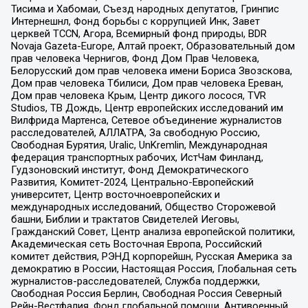
Тисима и Хабомаи, Съезд народных депутатов, Гринпис
Интернешнл, Фонд борьбы с коррупцией Инк, Завет
церквей TCCN, Агора, Всемирный фонд природы, BDR
Novaja Gazeta-Europe, Алтай проект, Образовательный дом
прав человека Чернигов, Фонд Дом Прав Человека,
Белорусский дом прав человека имени Бориса Звозскова,
Дом прав человека Тбилиси, Дом прав человека Ереван,
Дом прав человека Крым, Центр дикого лосося, TVR
Studios, ТВ Дождь, Центр европейских исследований им
Вилфрида Мартенса, Сетевое объединение журналистов
расследователей, АЛЛАТРА, За свободную Россию,
Свободная Бурятия, Uralic, UnKremlin, Международная
федерация транспортных рабочих, ИстЧам Финланд,
Гудзоновский институт, Фонд Демократического
Развития, Комитет-2024, Центрально-Европейский
университет, Центр восточноевропейских и
международных исследований, Общество Сторожевой
башни, Библии и трактатов Свидетелей Иеговы,
Гражданский Совет, Центр анализа европейской политики,
Академическая сеть Восточная Европа, Российский
комитет действия, РЭНД корпорейшн, Русская Америка за
демократию в России, Настоящая Россия, Глобальная сеть
журналистов-расследователей, Служба поддержки,
Свободная Россия Берлин, Свободная Россия Северный
Рейн-Вестфалия, Фонд глобальной помощи, Антивоенный