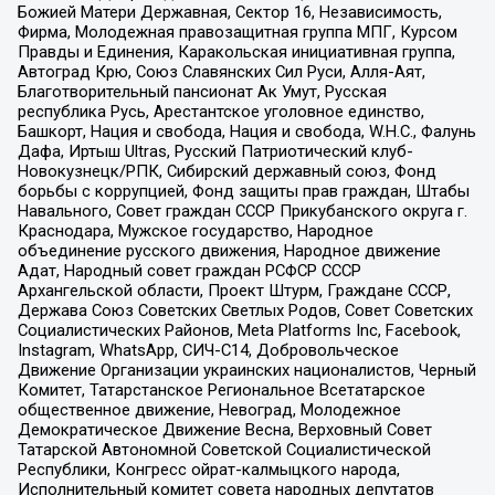
Божией Матери Державная, Сектор 16, Независимость,
Фирма, Молодежная правозащитная группа МПГ, Курсом
Правды и Единения, Каракольская инициативная группа,
Автоград Крю, Союз Славянских Сил Руси, Алля-Аят,
Благотворительный пансионат Ак Умут, Русская
республика Русь, Арестантское уголовное единство,
Башкорт, Нация и свобода, Нация и свобода, W.H.С., Фалунь
Дафа, Иртыш Ultras, Русский Патриотический клуб-
Новокузнецк/РПК, Сибирский державный союз, Фонд
борьбы с коррупцией, Фонд защиты прав граждан, Штабы
Навального, Совет граждан СССР Прикубанского округа г.
Краснодара, Мужское государство, Народное
объединение русского движения, Народное движение
Адат, Народный совет граждан РСФСР СССР
Архангельской области, Проект Штурм, Граждане СССР,
Держава Союз Советских Светлых Родов, Совет Советских
Социалистических Районов, Meta Platforms Inc, Facebook,
Instagram, WhatsApp, СИЧ-С14, Добровольческое
Движение Организации украинских националистов, Черный
Комитет, Татарстанское Региональное Всетатарское
общественное движение, Невоград, Молодежное
Демократическое Движение Весна, Верховный Совет
Татарской Автономной Советской Социалистической
Республики, Конгресс ойрат-калмыцкого народа,
Исполнительный комитет совета народных депутатов