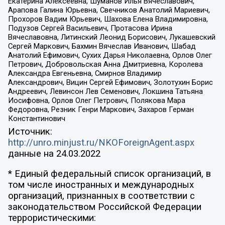
Екатерина Алексеевна, Шуманов Илья Вячеславович,
Арапова Галина Юрьевна, Свечников Анатолий Мариевич,
Прохоров Вадим Юрьевич, Шахова Елена Владимировна,
Подузов Сергей Васильевич, Протасова Ирина
Вячеславовна, Литинский Леонид Борисович, Лукашевский
Сергей Маркович, Бахмин Вячеслав Иванович, Шабад
Анатолий Ефимович, Сухих Дарья Николаевна, Орлов Олег
Петрович, Добровольская Анна Дмитриевна, Королева
Александра Евгеньевна, Смирнов Владимир
Александрович, Вицин Сергей Ефимович, Золотухин Борис
Андреевич, Левинсон Лев Семенович, Локшина Татьяна
Иосифовна, Орлов Олег Петрович, Полякова Мара
Федоровна, Резник Генри Маркович, Захаров Герман
Константинович
Источник:
http://unro.minjust.ru/NKOForeignAgent.aspx
данные на
24.03.2022
* Единый федеральный список организаций, в
том числе иностранных и международных
организаций, признанных в соответствии с
законодательством Российской Федерации
террористическими: