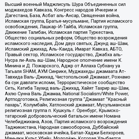
Высший военный Маджлисуль Шура Объединенных сил
моджахедов Кавказа, Конгресс народов Ичкерии и
Дагестана, База, Асбат аль-Ансар, Священная война,
Исламская группа, Братья-мусульмане, Партия исламского
освобождения, Лашкар-И-Тайба, Исламская группа,
Движение Талибан, Исламская партия Туркестана,
Общество социальных реформ, Общество возрождения
исламского наследия, Дом двух святых, Джунд аш-Шам,
Исламский джихад, Аль-Каида, Имарат Кавказ, АБТО,
Правый сектор, Исламское государство, Джабха аль-
Нусра ли-Ахль аш-Шам, Народное ополчение имени К.
Минина и Д. Пожарского, Аджр от Аллаха Субхану уа
Тагьаля SHAM, АУМ Синрике, Муджахеды джамаата Ат-
Тавхида Валь-Джихад, Чистопольский Джамаат, Рохнамо
ба суи давлати исломи, Террористическое сообщество
Сеть, Катиба Таухид валь-Джихад, Хайят Тахрир аш-Шам,
Ахлю Сунна Валь Джамаа, National Socialism/White Power,
Артподготовка, Религиозная группа “Джамаат “Красный
пахарь”, Колумбайн, Хатлонский джамаат, Мусульманская
религиозная группа п. Кушкуль г. Оренбург, Крымско-
татарский добровольческий батальон имени Номана
Челебиджихана, Азов, Партия исламского возрождения
Таджикистана, Народная самооборона, Дуббайский
джамаат, московская ячейка, Батал-Хаджи Белхороев,
Маньяки Культ Убийц, Молодёжь Которая Улыбается,