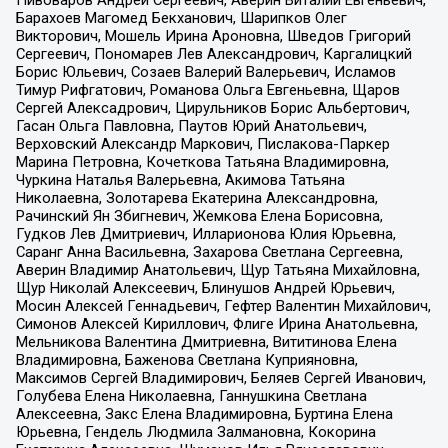
Пивоваров Андрей Сергеевич, Аверин Виталий Евгеньевич,
Барахоев Магомед Бекханович, Шарипков Олег
Викторович, Мошель Ирина Ароновна, Шведов Григорий
Сергеевич, Пономарев Лев Александрович, Каргалицкий
Борис Юльевич, Созаев Валерий Валерьевич, Исламов
Тимур Рифгатович, Романова Ольга Евгеньевна, Щаров
Сергей Алексадрович, Цирульников Борис Альбертович,
Гасан Ольга Павловна, Паутов Юрий Анатольевич,
Верховский Александр Маркович, Пислакова-Паркер
Марина Петровна, Кочеткова Татьяна Владимировна,
Чуркина Наталья Валерьевна, Акимова Татьяна
Николаевна, Золотарева Екатерина Александровна,
Рачинский Ян Збигневич, Жемкова Елена Борисовна,
Гудков Лев Дмитриевич, Илларионова Юлия Юрьевна,
Саранг Анна Васильевна, Захарова Светлана Сергеевна,
Аверин Владимир Анатольевич, Щур Татьяна Михайловна,
Щур Николай Алексеевич, Блинушов Андрей Юрьевич,
Мосин Алексей Геннадьевич, Гефтер Валентин Михайлович,
Симонов Алексей Кириллович, Флиге Ирина Анатольевна,
Мельникова Валентина Дмитриевна, Вититинова Елена
Владимировна, Баженова Светлана Куприяновна,
Максимов Сергей Владимирович, Беляев Сергей Иванович,
Голубева Елена Николаевна, Ганнушкина Светлана
Алексеевна, Закс Елена Владимировна, Буртина Елена
Юрьевна, Гендель Людмила Залмановна, Кокорина