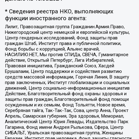
* Сведения реестра НКО, выполняющих
функции иностранного агента:
Лилит, Правозащитная группа Гражданин.Армия.Право,
Нижегородский центр немецкой и европейской культуры,
Центр гендерных исследований, Фонд защиты прав
граждан Штаб, Институт права и публичной политики,
Фонд борьбы с коррупцией, Альянс врачей,
НАСИЛИЮ.НЕТ, Мы против СПИДа, СВЕЧА, Гуманитарное
действие, Открытый Петербург, Лига Избирателей,
Правовая инициатива, Гражданский Союз, Хасдей
Ерушалаим, Центр поддержки и содействия развитию
средств массовой информации, Горячая Линия, В защиту
прав заключенных, Институт глобализации и социальных
движений, Центр социально-информационных инициатив
Действие, Благотворительный фонд охраны здоровья и
защиты прав граждан, Благотворительный фонд помощи
осужденным и их семьям, Фонд Тольятти, Новое время,
Серебряная тайга, Так-Так-Так, Сова, центр Анна, Проект
Апрель, Самарская губерния, Эра здоровья, Мемориал,
Аналитический Центр Юрия Левады, Издательство Парк
Гагарина, Фонд имени Андрея Рылькова, Сфера, Центр
СИБАЛЬТ, Уральская правозащитная группа, Женщины
Евразии, Институт прав человека, Фонд защиты гласности,