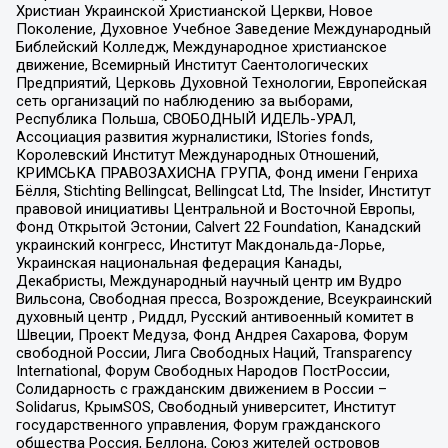
Христиан Украинской Христианской Церкви, Новое
Поколение, Духовное Учебное Заведение Международный
Библейский Колледж, Международное христианское
движение, Всемирный Институт Саентологических
Предприятий, Церковь Духовной Технологии, Европейская
сеть организаций по наблюдению за выборами,
Республика Польша, СВОБОДНЫЙ ИДЕЛЬ-УРАЛ,
Ассоциация развития журналистики, IStories fonds,
Королевский Институт Международных Отношений,
КРИМСЬКА ПРАВОЗАХИСНА ГРУПА, Фонд имени Генриха
Бёлля, Stichting Bellingcat, Bellingcat Ltd, The Insider, Институт
правовой инициативы Центральной и Восточной Европы,
Фонд Открытой Эстонии, Calvert 22 Foundation, Канадский
украинский конгресс, Институт Макдональда-Лорье,
Украинская национальная федерация Канады,
Декабристы, Международный научный центр им Вудро
Вильсона, Свободная пресса, Возрождение, Всеукраинский
духовный центр , Риддл, Русский антивоенный комитет в
Швеции, Проект Медуза, Фонд Андрея Сахарова, Форум
свободной России, Лига Свободных Наций, Transparеncy
International, Форум Свободных Народов ПостРоссии,
Солидарность с гражданским движением в России –
Solidarus, КрымSOS, Свободный университет, Институт
государственного управления, Форум гражданского
общества Россия, Беллона, Союз жителей островов