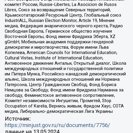
комитет России, Russie-Libertes, La Asocicion de Rusos
Libres, Союз за возвращение Северных территорий,
Крымскотатарский Ресурсный Центр, Глобальный союз
IndustriALL, Russian Election Monitor, Article 19, Мнение
медиа, Федерация анархического черного креста, Радио
Свободная Европа, Германское общество изучения
Восточной Европы, Фонд имени Фридриха Эберта, XZ
gGmbH, Мобильная академия поддержки гендерной
демократии и миротворчества, Форум имени Льва
Копелева, American Councils for International Education,
Cultural Vistas, Institute of International Education,
Антивоенное движение Антальи, Открытый диалог, Школа
международных отношений и государственной политики
им Питера Мунка, Российско-канадский демократический
альянс, Школа международных отношений им Нормана
Патерсона, Центр Гражданских Свобод, Фонд Бориса
Немцова за Свободу, Фонд имени Фридриха Науманна за
свободу, Феминистское антивоенное сопротивление,
Комитет независимости Ингушетии, Прометей, Stop
Occupation of Karelia, Вернись живым, Фридом Хаус, СОТА
медиа, Либерально-демократическая Лига Украины
Источник:
https://minjust.gov.ru/ru/documents/7756/
данные на
13.05.2024