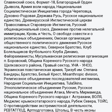
Славянский союз, Формат-18, Благородный Орден
Дьявола, Армия воли народа, Национальная
Социалистическая Инициатива города Череповца,
Духовно-Родовая Держава Русь, Русское национальное
единство, Древнерусской Инглистической церкви
Православных Староверов-Инглингов, Русский
общенациональный союз, Движение против нелегальной
иммиграции, Кровь и Честь, О свободе совести и о
религиозных объединениях, Омская организация
общественного политического движения Русское
национальное единство, Северное Братство, Клуб
Болельщиков Футбольного Клуба Динамо,
Файзрахманисты, Мусульманская религиозная организация
п. Боровский, Община Коренного Русского народа
Щелковского района, Правый сектор, УНА - УНСО,
Украинская повстанческая армия, Тризуб им. Степана
Бандеры, Братство, Белый Крест, Misanthropic division,
Религиозное объединение последователей инглиизма,
Народная Социальная Инициатива, TulaSkins,
Этнополитическое объединение Русские, Русское
национальное объединение Атака, Мечеть Мирмамеда,
Община Коренного Русского народа г. Астрахани, ВОЛЯ,
Меджлис крымскотатарского народа, Рубеж Севера, ТОЙС,
О противодействии экстремистской деятельности,
РЕВТАТПОД, Артподготовка, Штольц, В честь иконы