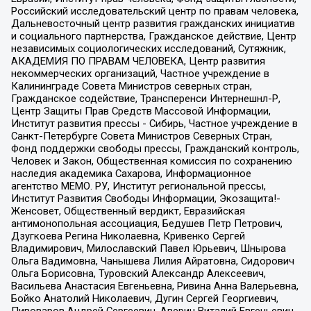
Российский исследовательский центр по правам человека,
Дальневосточный центр развития гражданских инициатив
и социального партнерства, Гражданское действие, Центр
независимых социологических исследований, Сутяжник,
АКАДЕМИЯ ПО ПРАВАМ ЧЕЛОВЕКА, Центр развития
некоммерческих организаций, Частное учреждение в
Калининграде Совета Министров северных стран,
Гражданское содействие, Трансперенси Интернешнл-Р,
Центр Защиты Прав Средств Массовой Информации,
Институт развития прессы - Сибирь, Частное учреждение в
Санкт-Петербурге Совета Министров Северных Стран,
Фонд поддержки свободы прессы, Гражданский контроль,
Человек и Закон, Общественная комиссия по сохранению
наследия академика Сахарова, Информационное
агентство МЕМО. РУ, Институт региональной прессы,
Институт Развития Свободы Информации, Экозащита!-
Женсовет, Общественный вердикт, Евразийская
антимонопольная ассоциация, Бедушев Петр Петрович,
Дзугкоева Регина Николаевна, Кривенко Сергей
Владимирович, Милославский Павел Юрьевич, Шнырова
Ольга Вадимовна, Чанышева Лилия Айратовна, Сидорович
Ольга Борисовна, Туровский Александр Алексеевич,
Васильева Анастасия Евгеньевна, Ривина Анна Валерьевна,
Бойко Анатолий Николаевич, Дугин Сергей Георгиевич,