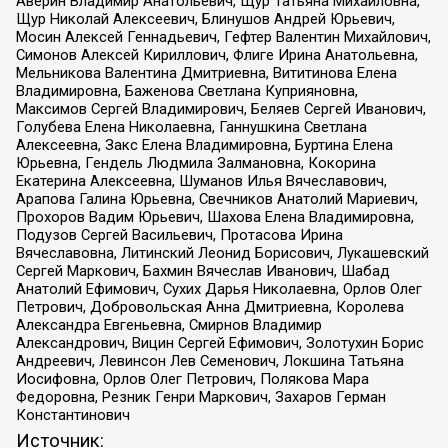
Аверин Владимир Анатольевич, Щур Татьяна Михайловна,
Щур Николай Алексеевич, Блинушов Андрей Юрьевич,
Мосин Алексей Геннадьевич, Гефтер Валентин Михайлович,
Симонов Алексей Кириллович, Флиге Ирина Анатольевна,
Мельникова Валентина Дмитриевна, Вититинова Елена
Владимировна, Баженова Светлана Куприяновна,
Максимов Сергей Владимирович, Беляев Сергей Иванович,
Голубева Елена Николаевна, Ганнушкина Светлана
Алексеевна, Закс Елена Владимировна, Буртина Елена
Юрьевна, Гендель Людмила Залмановна, Кокорина
Екатерина Алексеевна, Шуманов Илья Вячеславович,
Арапова Галина Юрьевна, Свечников Анатолий Мариевич,
Прохоров Вадим Юрьевич, Шахова Елена Владимировна,
Подузов Сергей Васильевич, Протасова Ирина
Вячеславовна, Литинский Леонид Борисович, Лукашевский
Сергей Маркович, Бахмин Вячеслав Иванович, Шабад
Анатолий Ефимович, Сухих Дарья Николаевна, Орлов Олег
Петрович, Добровольская Анна Дмитриевна, Королева
Александра Евгеньевна, Смирнов Владимир
Александрович, Вицин Сергей Ефимович, Золотухин Борис
Андреевич, Левинсон Лев Семенович, Локшина Татьяна
Иосифовна, Орлов Олег Петрович, Полякова Мара
Федоровна, Резник Генри Маркович, Захаров Герман
Константинович
Источник: