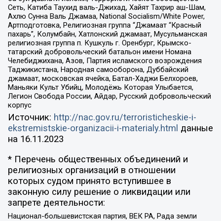
Сеть, Катиба Таухид валь-Джихад, Хайят Тахрир аш-Шам,
Ахлю Сунна Валь Джамаа, National Socialism/White Power,
Артподготовка, Религиозная группа “Джамаат “Красный
пахарь”, Колумбайн, Хатлонский джамаат, Мусульманская
религиозная группа п. Кушкуль г. Оренбург, Крымско-
татарский добровольческий батальон имени Номана
Челебиджихана, Азов, Партия исламского возрождения
Таджикистана, Народная самооборона, Дуббайский
джамаат, московская ячейка, Батал-Хаджи Белхороев,
Маньяки Культ Убийц, Молодёжь Которая Улыбается,
Легион Свобода России, Айдар, Русский добровольческий
корпус
Источник:
http://nac.gov.ru/terroristicheskie-i-
ekstremistskie-organizacii-i-materialy.html
данные
на
16.11.2023
* Перечень общественных объединений и
религиозных организаций в отношении
которых судом принято вступившее в
законную силу решение о ликвидации или
запрете деятельности:
Национал-большевистская партия, ВЕК РА, Рада земли