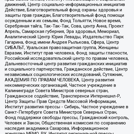
движений, Центр социально-информационных инициатив
Действие, Благотворительный фонд охраны здоровья и
защиты прав граждан, Благотворительный фонд помощи
осужденным и их семьям, Фонд Тольятти, Новое время,
Серебряная тайга, Так-Так-Так, Сова, центр Анна, Проект
Апрель, Самарская губерния, Эра здоровья, Мемориал,
Аналитический Центр Юрия Левады, Издательство Парк
Гагарина, Фонд имени Андрея Рылькова, Сфера, Центр
СИБАЛЬТ, Уральская правозащитная группа, Женщины
Евразии, Институт прав человека, Фонд защиты гласности,
Российский исследовательский центр по правам человека,
Дальневосточный центр развития гражданских инициатив
и социального партнерства, Гражданское действие, Центр
независимых социологических исследований, Сутяжник,
АКАДЕМИЯ ПО ПРАВАМ ЧЕЛОВЕКА, Центр развития
некоммерческих организаций, Частное учреждение в
Калининграде Совета Министров северных стран,
Гражданское содействие, Трансперенси Интернешнл-Р,
Центр Защиты Прав Средств Массовой Информации,
Институт развития прессы - Сибирь, Частное учреждение в
Санкт-Петербурге Совета Министров Северных Стран,
Фонд поддержки свободы прессы, Гражданский контроль,
Человек и Закон, Общественная комиссия по сохранению
наследия академика Сахарова, Информационное
агентство МЕМО. РУ, Институт региональной прессы,