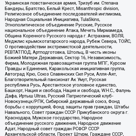
Украинская повстанческая армия, Тризуб им. Степана
Бандеры, Братство, Белый Крест, Misanthropic division,
Религиозное объединение последователей инглиизма,
Народная Социальная Инициатива, TulaSkins,
Этнополитическое объединение Русские, Русское
национальное объединение Атака, Мечеть Мирмамеда,
Община Коренного Русского народа г. Астрахани, ВОЛЯ,
Меджлис крымскотатарского народа, Рубеж Севера, ТОЙС,
О противодействии экстремистской деятельности,
РЕВТАТПОД, Артподготовка, Штольц, В честь иконы
Божией Матери Державная, Сектор 16, Независимость,
Фирма, Молодежная правозащитная группа МПГ, Курсом
Правды и Единения, Каракольская инициативная группа,
Автоград Крю, Союз Славянских Сил Руси, Алля-Аят,
Благотворительный пансионат Ак Умут, Русская
республика Русь, Арестантское уголовное единство,
Башкорт, Нация и свобода, Нация и свобода, W.H.С., Фалунь
Дафа, Иртыш Ultras, Русский Патриотический клуб-
Новокузнецк/РПК, Сибирский державный союз, Фонд
борьбы с коррупцией, Фонд защиты прав граждан, Штабы
Навального, Совет граждан СССР Прикубанского округа г.
Краснодара, Мужское государство, Народное
объединение русского движения, Народное движение
Адат, Народный совет граждан РСФСР СССР
Архангельской области, Проект Штурм, Граждане СССР,