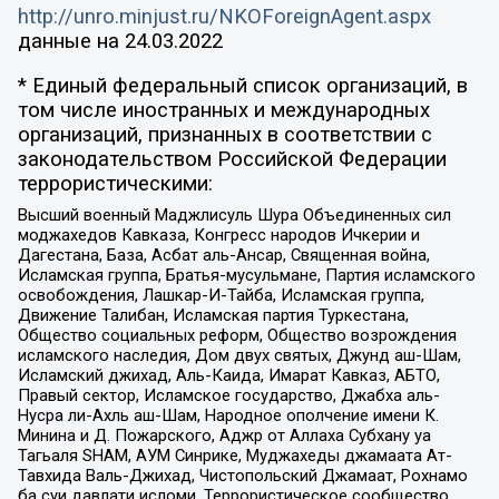
http://unro.minjust.ru/NKOForeignAgent.aspx
данные на
24.03.2022
* Единый федеральный список организаций, в
том числе иностранных и международных
организаций, признанных в соответствии с
законодательством Российской Федерации
террористическими:
Высший военный Маджлисуль Шура Объединенных сил
моджахедов Кавказа, Конгресс народов Ичкерии и
Дагестана, База, Асбат аль-Ансар, Священная война,
Исламская группа, Братья-мусульмане, Партия исламского
освобождения, Лашкар-И-Тайба, Исламская группа,
Движение Талибан, Исламская партия Туркестана,
Общество социальных реформ, Общество возрождения
исламского наследия, Дом двух святых, Джунд аш-Шам,
Исламский джихад, Аль-Каида, Имарат Кавказ, АБТО,
Правый сектор, Исламское государство, Джабха аль-
Нусра ли-Ахль аш-Шам, Народное ополчение имени К.
Минина и Д. Пожарского, Аджр от Аллаха Субхану уа
Тагьаля SHAM, АУМ Синрике, Муджахеды джамаата Ат-
Тавхида Валь-Джихад, Чистопольский Джамаат, Рохнамо
ба суи давлати исломи, Террористическое сообщество