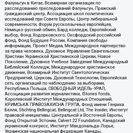
Фалуньгун в Китае, Всемирная организация по
расследованию преследований Фалуньгун, Пражский
гражданский центр, Ассоциация школ политических
исследований при Совете Европы, Центр либеральной
современности, Форум русскоязычных европейцев,
Немецко-русский обмен, Бард колледж, Европейский
выбор, Фонд Ходорковского, Оксфордский российский
фонд, Фонд Будущее России, Компания свободы
информации, Проект Медиа, Международное партнерство
за права человека, Духовное Управление Евангельских
Христиан Украинской Христианской Церкви, Новое
Поколение, Духовное Учебное Заведение Международный
Библейский Колледж, Международное христианское
движение, Всемирный Институт Саентологических
Предприятий, Церковь Духовной Технологии, Европейская
сеть организаций по наблюдению за выборами,
Республика Польша, СВОБОДНЫЙ ИДЕЛЬ-УРАЛ,
Ассоциация развития журналистики, IStories fonds,
Королевский Институт Международных Отношений,
КРИМСЬКА ПРАВОЗАХИСНА ГРУПА, Фонд имени Генриха
Бёлля, Stichting Bellingcat, Bellingcat Ltd, The Insider, Институт
правовой инициативы Центральной и Восточной Европы,
Фонд Открытой Эстонии, Calvert 22 Foundation, Канадский
украинский конгресс, Институт Макдональда-Лорье,
Украинская национальная федерация Канады,