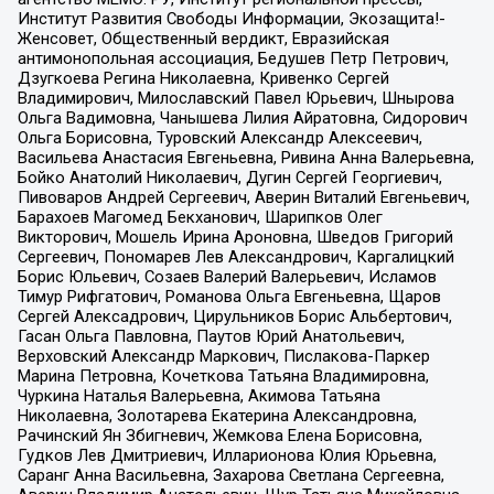
Институт Развития Свободы Информации, Экозащита!-
Женсовет, Общественный вердикт, Евразийская
антимонопольная ассоциация, Бедушев Петр Петрович,
Дзугкоева Регина Николаевна, Кривенко Сергей
Владимирович, Милославский Павел Юрьевич, Шнырова
Ольга Вадимовна, Чанышева Лилия Айратовна, Сидорович
Ольга Борисовна, Туровский Александр Алексеевич,
Васильева Анастасия Евгеньевна, Ривина Анна Валерьевна,
Бойко Анатолий Николаевич, Дугин Сергей Георгиевич,
Пивоваров Андрей Сергеевич, Аверин Виталий Евгеньевич,
Барахоев Магомед Бекханович, Шарипков Олег
Викторович, Мошель Ирина Ароновна, Шведов Григорий
Сергеевич, Пономарев Лев Александрович, Каргалицкий
Борис Юльевич, Созаев Валерий Валерьевич, Исламов
Тимур Рифгатович, Романова Ольга Евгеньевна, Щаров
Сергей Алексадрович, Цирульников Борис Альбертович,
Гасан Ольга Павловна, Паутов Юрий Анатольевич,
Верховский Александр Маркович, Пислакова-Паркер
Марина Петровна, Кочеткова Татьяна Владимировна,
Чуркина Наталья Валерьевна, Акимова Татьяна
Николаевна, Золотарева Екатерина Александровна,
Рачинский Ян Збигневич, Жемкова Елена Борисовна,
Гудков Лев Дмитриевич, Илларионова Юлия Юрьевна,
Саранг Анна Васильевна, Захарова Светлана Сергеевна,