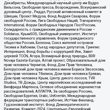
Декабристы, Международный научный центр им Вудро
Вильсона, Свободная пресса, Возрождение, Всеукраинский
духовный центр , Риддл, Русский антивоенный комитет в
Швеции, Проект Медуза, Фонд Андрея Сахарова, Форум
свободной России, Лига Свободных Наций, Transparеncy
International, Форум Свободных Народов ПостРоссии,
Солидарность с гражданским движением в России –
Solidarus, КрымSOS, Свободный университет, Институт
государственного управления, Форум гражданского
общества Россия, Беллона, Союз жителей островов
Тисима и Хабомаи, Съезд народных депутатов, Гринпис
Интернешнл, Фонд борьбы с коррупцией Инк, Завет
церквей TCCN, Агора, Всемирный фонд природы, BDR
Novaja Gazeta-Europe, Алтай проект, Образовательный дом
прав человека Чернигов, Фонд Дом Прав Человека,
Белорусский дом прав человека имени Бориса Звозскова,
Дом прав человека Тбилиси, Дом прав человека Ереван,
Дом прав человека Крым, Центр дикого лосося, TVR
Studios, ТВ Дождь, Центр европейских исследований им
Вилфрида Мартенса, Сетевое объединение журналистов
расследователей, АЛЛАТРА, За свободную Россию,
Свободная Бурятия, Uralic, UnKremlin, Международная
федерация транспортных рабочих, ИстЧам Финланд,
Гудзоновский институт, Фонд Демократического
Развития, Комитет-2024, Центрально-Европейский