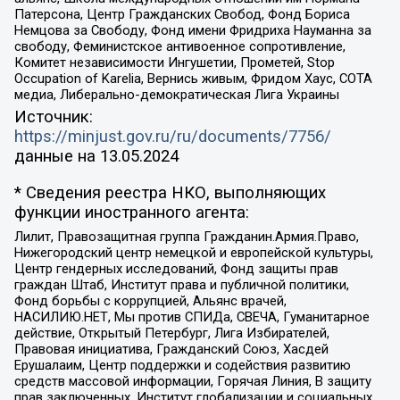
Патерсона, Центр Гражданских Свобод, Фонд Бориса
Немцова за Свободу, Фонд имени Фридриха Науманна за
свободу, Феминистское антивоенное сопротивление,
Комитет независимости Ингушетии, Прометей, Stop
Occupation of Karelia, Вернись живым, Фридом Хаус, СОТА
медиа, Либерально-демократическая Лига Украины
Источник:
https://minjust.gov.ru/ru/documents/7756/
данные на
13.05.2024
* Сведения реестра НКО, выполняющих
функции иностранного агента:
Лилит, Правозащитная группа Гражданин.Армия.Право,
Нижегородский центр немецкой и европейской культуры,
Центр гендерных исследований, Фонд защиты прав
граждан Штаб, Институт права и публичной политики,
Фонд борьбы с коррупцией, Альянс врачей,
НАСИЛИЮ.НЕТ, Мы против СПИДа, СВЕЧА, Гуманитарное
действие, Открытый Петербург, Лига Избирателей,
Правовая инициатива, Гражданский Союз, Хасдей
Ерушалаим, Центр поддержки и содействия развитию
средств массовой информации, Горячая Линия, В защиту
прав заключенных, Институт глобализации и социальных