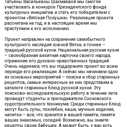
Татьяны Васильевны Шахмаевой мы смогли
участвовать в конкурсе Президентского фонда
культурных инициатив и стать его победителем с
проектом «Вятская Полушка». Реализация проекта
рассчитана на год, и в настоящее время мы
приступаем к его исполнению.
Проект направлен на сохранение самобытного
культурного наследия южной Вятки, а точнее –
традиций русской кухни. Национальная русская кухня
– своеобразная визитная карточка своего народа,
отражение его духовно-нравственных традиций.
Очень надеемся, что вы поддержите проект во всем
периоде его реализации. А сейчас мы начинаем одно
из основных мероприятий – поиски и сбор старинных
рецептов, самые интересные из них представим в
каталоге старинных блюд русской кухни. Эту
поисково-исследовательскую работу в течение лета
проведут студенты и преподаватели Сосновского
судостроительного техникума. Среди старинных блюд
могут быть супы, похлёбки, каши, мучные изделия,
напитки – всё, что хранится в вашей памяти, памяти
ваших знакомых, соседей. Возможно, вы знаете
рецепты своих бабушек. А может быть, у вас есть