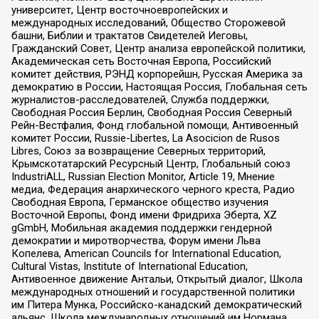
университет, Центр восточноевропейских и
международных исследований, Общество Сторожевой
башни, Библии и трактатов Свидетелей Иеговы,
Гражданский Совет, Центр анализа европейской политики,
Академическая сеть Восточная Европа, Российский
комитет действия, РЭНД корпорейшн, Русская Америка за
демократию в России, Настоящая Россия, Глобальная сеть
журналистов-расследователей, Служба поддержки,
Свободная Россия Берлин, Свободная Россия Северный
Рейн-Вестфалия, Фонд глобальной помощи, Антивоенный
комитет России, Russie-Libertes, La Asocicion de Rusos
Libres, Союз за возвращение Северных территорий,
Крымскотатарский Ресурсный Центр, Глобальный союз
IndustriALL, Russian Election Monitor, Article 19, Мнение
медиа, Федерация анархического черного креста, Радио
Свободная Европа, Германское общество изучения
Восточной Европы, Фонд имени Фридриха Эберта, XZ
gGmbH, Мобильная академия поддержки гендерной
демократии и миротворчества, Форум имени Льва
Копелева, American Councils for International Education,
Cultural Vistas, Institute of International Education,
Антивоенное движение Антальи, Открытый диалог, Школа
международных отношений и государственной политики
им Питера Мунка, Российско-канадский демократический
альянс, Школа международных отношений им Нормана