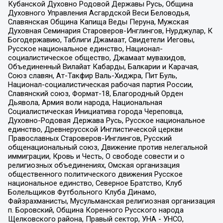
Кубанской Духовно Родовой Державы Русь, Община
Духовного Управления Асгардской Веси Беловодья,
Славянская Община Капища Веды Перуна, Мужская
Духовная Семинария Староверов-Инглингов, Нурджулар, К
Богодержавию, Таблиги Джамаат, Свидетели Иеговы,
Русское национальное единство, Национал-
социалистическое общество, Джамаат мувахидов,
Объединенный Вилайат Кабарды, Балкарии и Карачая,
Союз славян, Ат-Такфир Валь-Хиджра, Пит Буль,
Национал-социалистическая рабочая партия России,
Славянский союз, Формат-18, Благородный Орден
Дьявола, Армия воли народа, Национальная
Социалистическая Инициатива города Череповца,
Духовно-Родовая Держава Русь, Русское национальное
единство, Древнерусской Инглистической церкви
Православных Староверов-Инглингов, Русский
общенациональный союз, Движение против нелегальной
иммиграции, Кровь и Честь, О свободе совести и о
религиозных объединениях, Омская организация
общественного политического движения Русское
национальное единство, Северное Братство, Клуб
Болельщиков Футбольного Клуба Динамо,
Файзрахманисты, Мусульманская религиозная организация
п. Боровский, Община Коренного Русского народа
Щелковского района, Правый сектор, УНА - УНСО,