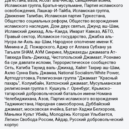
Дагестана, База, Асбат аль-Ансар, Священная война,
Исламская группа, Братья-мусульмане, Партия исламского
освобождения, Лашкар-И-Тайба, Исламская группа,
Движение Талибан, Исламская партия Туркестана,
Общество социальных реформ, Общество возрождения
исламского наследия, Дом двух святых, Джунд аш-Шам,
Исламский джихад, Аль-Каида, Имарат Кавказ, АБТО,
Правый сектор, Исламское государство, Джабха аль-
Нусра ли-Ахль аш-Шам, Народное ополчение имени К.
Минина и Д. Пожарского, Аджр от Аллаха Субхану уа
Тагьаля SHAM, АУМ Синрике, Муджахеды джамаата Ат-
Тавхида Валь-Джихад, Чистопольский Джамаат, Рохнамо
ба суи давлати исломи, Террористическое сообщество
Сеть, Катиба Таухид валь-Джихад, Хайят Тахрир аш-Шам,
Ахлю Сунна Валь Джамаа, National Socialism/White Power,
Артподготовка, Религиозная группа “Джамаат “Красный
пахарь”, Колумбайн, Хатлонский джамаат, Мусульманская
религиозная группа п. Кушкуль г. Оренбург, Крымско-
татарский добровольческий батальон имени Номана
Челебиджихана, Азов, Партия исламского возрождения
Таджикистана, Народная самооборона, Дуббайский
джамаат, московская ячейка, Батал-Хаджи Белхороев,
Маньяки Культ Убийц, Молодёжь Которая Улыбается,
Легион Свобода России, Айдар, Русский добровольческий
корпус