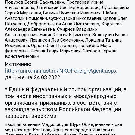
Подузов Сергей Васильевич, Протасова Ирина
Вячеславовна, Литинский Леонид Борисович, Лукашевский
Сергей Маркович, Бахмин Вячеслав Иванович, Шабад
Анатолий Ефимович, Сухих Дарья Николаевна, Орлов Олег
Петрович, Добровольская Анна Дмитриевна, Королева
Александра Евгеньевна, Смирнов Владимир
Александрович, Вицин Сергей Ефимович, Золотухин Борис
Андреевич, Левинсон Лев Семенович, Локшина Татьяна
Иосифовна, Орлов Олег Петрович, Полякова Мара
Федоровна, Резник Генри Маркович, Захаров Герман
Константинович
Источник:
http://unro.minjust.ru/NKOForeignAgent.aspx
данные на
24.03.2022
* Единый федеральный список организаций, в
том числе иностранных и международных
организаций, признанных в соответствии с
законодательством Российской Федерации
террористическими:
Высший военный Маджлисуль Шура Объединенных сил
моджахедов Кавказа, Конгресс народов Ичкерии и