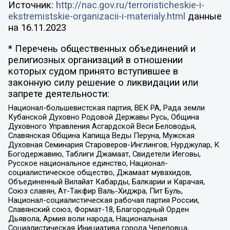
Источник:
http://nac.gov.ru/terroristicheskie-i-
ekstremistskie-organizacii-i-materialy.html
данные
на
16.11.2023
* Перечень общественных объединений и
религиозных организаций в отношении
которых судом принято вступившее в
законную силу решение о ликвидации или
запрете деятельности:
Национал-большевистская партия, ВЕК РА, Рада земли
Кубанской Духовно Родовой Державы Русь, Община
Духовного Управления Асгардской Веси Беловодья,
Славянская Община Капища Веды Перуна, Мужская
Духовная Семинария Староверов-Инглингов, Нурджулар, К
Богодержавию, Таблиги Джамаат, Свидетели Иеговы,
Русское национальное единство, Национал-
социалистическое общество, Джамаат мувахидов,
Объединенный Вилайат Кабарды, Балкарии и Карачая,
Союз славян, Ат-Такфир Валь-Хиджра, Пит Буль,
Национал-социалистическая рабочая партия России,
Славянский союз, Формат-18, Благородный Орден
Дьявола, Армия воли народа, Национальная
Социалистическая Инициатива города Череповца,