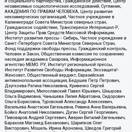
и социального партнерства, Гражданское действие, Центр
независимых социологических исследований, Сутяжник,
АКАДЕМИЯ ПО ПРАВАМ ЧЕЛОВЕКА, Центр развития
некоммерческих организаций, Частное учреждение в
Калининграде Совета Министров северных стран,
Гражданское содействие, Трансперенси Интернешнл-Р,
Центр Защиты Прав Средств Массовой Информации,
Институт развития прессы - Сибирь, Частное учреждение в
Санкт-Петербурге Совета Министров Северных Стран,
Фонд поддержки свободы прессы, Гражданский контроль,
Человек и Закон, Общественная комиссия по сохранению
наследия академика Сахарова, Информационное
агентство МЕМО. РУ, Институт региональной прессы,
Институт Развития Свободы Информации, Экозащита!-
Женсовет, Общественный вердикт, Евразийская
антимонопольная ассоциация, Бедушев Петр Петрович,
Дзугкоева Регина Николаевна, Кривенко Сергей
Владимирович, Милославский Павел Юрьевич, Шнырова
Ольга Вадимовна, Чанышева Лилия Айратовна, Сидорович
Ольга Борисовна, Туровский Александр Алексеевич,
Васильева Анастасия Евгеньевна, Ривина Анна Валерьевна,
Бойко Анатолий Николаевич, Дугин Сергей Георгиевич,
Пивоваров Андрей Сергеевич, Аверин Виталий Евгеньевич,
Барахоев Магомед Бекханович, Шарипков Олег
Викторович, Мошель Ирина Ароновна, Шведов Григорий