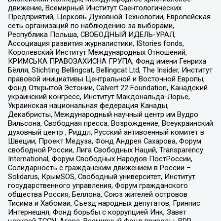
движение, Всемирный Институт Саентологических
Предприятий, Церковь Духовной Технологии, Европейская
сеть организаций по наблюдению за выборами,
Республика Польша, СВОБОДНЫЙ ИДЕЛЬ-УРАЛ,
Ассоциация развития журналистики, IStories fonds,
Королевский Институт Международных Отношений,
КРИМСЬКА ПРАВОЗАХИСНА ГРУПА, Фонд имени Генриха
Бёлля, Stichting Bellingcat, Bellingcat Ltd, The Insider, Институт
правовой инициативы Центральной и Восточной Европы,
Фонд Открытой Эстонии, Calvert 22 Foundation, Канадский
украинский конгресс, Институт Макдональда-Лорье,
Украинская национальная федерация Канады,
Декабристы, Международный научный центр им Вудро
Вильсона, Свободная пресса, Возрождение, Всеукраинский
духовный центр , Риддл, Русский антивоенный комитет в
Швеции, Проект Медуза, Фонд Андрея Сахарова, Форум
свободной России, Лига Свободных Наций, Transparеncy
International, Форум Свободных Народов ПостРоссии,
Солидарность с гражданским движением в России –
Solidarus, КрымSOS, Свободный университет, Институт
государственного управления, Форум гражданского
общества Россия, Беллона, Союз жителей островов
Тисима и Хабомаи, Съезд народных депутатов, Гринпис
Интернешнл, Фонд борьбы с коррупцией Инк, Завет
церквей TCCN, Агора, Всемирный фонд природы, BDR