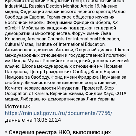
Крымскотатарский Ресурсный Центр, Глобальный союз
IndustriALL, Russian Election Monitor, Article 19, Мнение
медиа, Федерация анархического черного креста, Радио
Свободная Европа, Германское общество изучения
Восточной Европы, Фонд имени Фридриха Эберта, XZ
gGmbH, Мобильная академия поддержки гендерной
демократии и миротворчества, Форум имени Льва
Копелева, American Councils for International Education,
Cultural Vistas, Institute of International Education,
Антивоенное движение Антальи, Открытый диалог, Школа
международных отношений и государственной политики
им Питера Мунка, Российско-канадский демократический
альянс, Школа международных отношений им Нормана
Патерсона, Центр Гражданских Свобод, Фонд Бориса
Немцова за Свободу, Фонд имени Фридриха Науманна за
свободу, Феминистское антивоенное сопротивление,
Комитет независимости Ингушетии, Прометей, Stop
Occupation of Karelia, Вернись живым, Фридом Хаус, СОТА
медиа, Либерально-демократическая Лига Украины
Источник:
https://minjust.gov.ru/ru/documents/7756/
данные на
13.05.2024
* Сведения реестра НКО, выполняющих