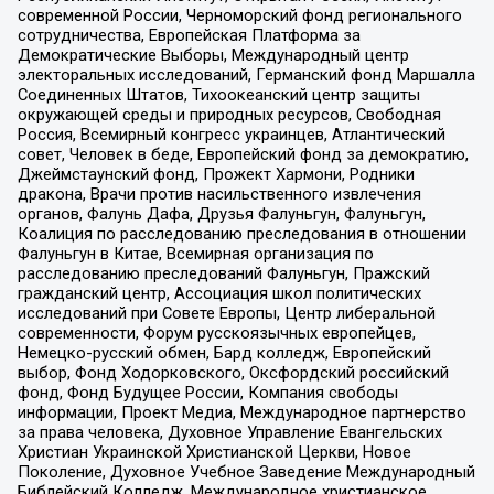
современной России, Черноморский фонд регионального
сотрудничества, Европейская Платформа за
Демократические Выборы, Международный центр
электоральных исследований, Германский фонд Маршалла
Соединенных Штатов, Тихоокеанский центр защиты
окружающей среды и природных ресурсов, Свободная
Россия, Всемирный конгресс украинцев, Атлантический
совет, Человек в беде, Европейский фонд за демократию,
Джеймстаунский фонд, Прожект Хармони, Родники
дракона, Врачи против насильственного извлечения
органов, Фалунь Дафа, Друзья Фалуньгун, Фалуньгун,
Коалиция по расследованию преследования в отношении
Фалуньгун в Китае, Всемирная организация по
расследованию преследований Фалуньгун, Пражский
гражданский центр, Ассоциация школ политических
исследований при Совете Европы, Центр либеральной
современности, Форум русскоязычных европейцев,
Немецко-русский обмен, Бард колледж, Европейский
выбор, Фонд Ходорковского, Оксфордский российский
фонд, Фонд Будущее России, Компания свободы
информации, Проект Медиа, Международное партнерство
за права человека, Духовное Управление Евангельских
Христиан Украинской Христианской Церкви, Новое
Поколение, Духовное Учебное Заведение Международный
Библейский Колледж, Международное христианское