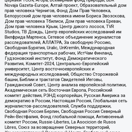
Novaja Gazeta-Europe, Алтай проект, Образовательный дом
прав человека Чернигов, Фонд Дом Прав Человека,
Белорусский дом прав человека имени Бориса Звозскова,
Дом прав человека Тбилиси, Дом прав человека Ереван,
Дом прав человека Крым, Центр дикого лосося, TVR
Studios, ТВ Дождь, Центр европейских исследований им
Вилфрида Мартенса, Сетевое объединение журналистов
расследователей, АЛЛАТРА, За свободную Россию,
Свободная Бурятия, Uralic, UnKremlin, Международная
федерация транспортных рабочих, ИстЧам Финланд,
Гудзоновский институт, Фонд Демократического
Развития, Комитет-2024, Центрально-Европейский
университет, Центр восточноевропейских и
международных исследований, Общество Сторожевой
башни, Библии и трактатов Свидетелей Иеговы,
Гражданский Совет, Центр анализа европейской политики,
Академическая сеть Восточная Европа, Российский
комитет действия, РЭНД корпорейшн, Русская Америка за
демократию в России, Настоящая Россия, Глобальная сеть
журналистов-расследователей, Служба поддержки,
Свободная Россия Берлин, Свободная Россия Северный
Рейн-Вестфалия, Фонд глобальной помощи, Антивоенный
комитет России, Russie-Libertes, La Asocicion de Rusos
Libres, Союз за возвращение Северных территорий,