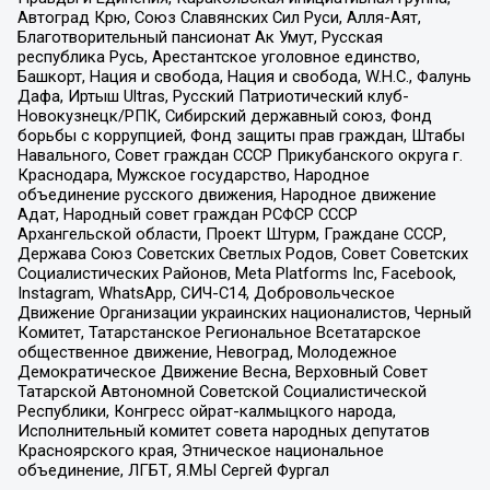
Автоград Крю, Союз Славянских Сил Руси, Алля-Аят,
Благотворительный пансионат Ак Умут, Русская
республика Русь, Арестантское уголовное единство,
Башкорт, Нация и свобода, Нация и свобода, W.H.С., Фалунь
Дафа, Иртыш Ultras, Русский Патриотический клуб-
Новокузнецк/РПК, Сибирский державный союз, Фонд
борьбы с коррупцией, Фонд защиты прав граждан, Штабы
Навального, Совет граждан СССР Прикубанского округа г.
Краснодара, Мужское государство, Народное
объединение русского движения, Народное движение
Адат, Народный совет граждан РСФСР СССР
Архангельской области, Проект Штурм, Граждане СССР,
Держава Союз Советских Светлых Родов, Совет Советских
Социалистических Районов, Meta Platforms Inc, Facebook,
Instagram, WhatsApp, СИЧ-С14, Добровольческое
Движение Организации украинских националистов, Черный
Комитет, Татарстанское Региональное Всетатарское
общественное движение, Невоград, Молодежное
Демократическое Движение Весна, Верховный Совет
Татарской Автономной Советской Социалистической
Республики, Конгресс ойрат-калмыцкого народа,
Исполнительный комитет совета народных депутатов
Красноярского края, Этническое национальное
объединение, ЛГБТ, Я.МЫ Сергей Фургал