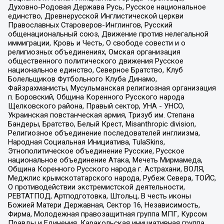
Духовно-Родовая Держава Русь, Русское национальное
единство, Древнерусской Инглистической церкви
Православных Староверов-Инглингов, Русский
общенациональный союз, Движение против нелегальной
иммиграции, Кровь и Честь, О свободе совести и о
религиозных объединениях, Омская организация
общественного политического движения Русское
национальное единство, Северное Братство, Клуб
Болельщиков Футбольного Клуба Динамо,
Файзрахманисты, Мусульманская религиозная организация
п. Боровский, Община Коренного Русского народа
Щелковского района, Правый сектор, УНА - УНСО,
Украинская повстанческая армия, Тризуб им. Степана
Бандеры, Братство, Белый Крест, Misanthropic division,
Религиозное объединение последователей инглиизма,
Народная Социальная Инициатива, TulaSkins,
Этнополитическое объединение Русские, Русское
национальное объединение Атака, Мечеть Мирмамеда,
Община Коренного Русского народа г. Астрахани, ВОЛЯ,
Меджлис крымскотатарского народа, Рубеж Севера, ТОЙС,
О противодействии экстремистской деятельности,
РЕВТАТПОД, Артподготовка, Штольц, В честь иконы
Божией Матери Державная, Сектор 16, Независимость,
Фирма, Молодежная правозащитная группа МПГ, Курсом
Правды и Единения, Каракольская инициативная группа,