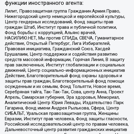
функции иностранного агента:
Лилит, Правозащитная группа Гражданин.Армия.Право,
Нижегородский центр немецкой и европейской культуры,
Центр гендерных исследований, Фонд защиты прав
граждан Штаб, Институт права и публичной политики,
Фонд борьбы с коррупцией, Альянс врачей,
НАСИЛИЮ.НЕТ, Мы против СПИДа, СВЕЧА, Гуманитарное
действие, Открытый Петербург, Лига Избирателей,
Правовая инициатива, Гражданский Союз, Хасдей
Ерушалаим, Центр поддержки и содействия развитию
средств массовой информации, Горячая Линия, В защиту
прав заключенных, Институт глобализации и социальных
движений, Центр социально-информационных инициатив
Действие, Благотворительный фонд охраны здоровья и
защиты прав граждан, Благотворительный фонд помощи
осужденным и их семьям, Фонд Тольятти, Новое время,
Серебряная тайга, Так-Так-Так, Сова, центр Анна, Проект
Апрель, Самарская губерния, Эра здоровья, Мемориал,
Аналитический Центр Юрия Левады, Издательство Парк
Гагарина, Фонд имени Андрея Рылькова, Сфера, Центр
СИБАЛЬТ, Уральская правозащитная группа, Женщины
Евразии, Институт прав человека, Фонд защиты гласности,
Российский исследовательский центр по правам человека,
Дальневосточный центр развития гражданских инициатив