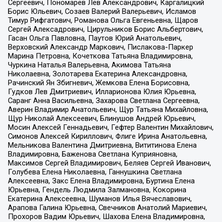
Сергеевич, Пономарев Лев Александрович, Каргалицкий
Борис Юльевич, Созаев Валерий Валерьевич, Исламов
Тимур Рифгатович, Романова Ольга Евгеньевна, Щаров
Сергей Алексадрович, Цирульников Борис Альбертович,
Гасан Ольга Павловна, Паутов Юрий Анатольевич,
Верховский Александр Маркович, Пислакова-Паркер
Марина Петровна, Кочеткова Татьяна Владимировна,
Чуркина Наталья Валерьевна, Акимова Татьяна
Николаевна, Золотарева Екатерина Александровна,
Рачинский Ян Збигневич, Жемкова Елена Борисовна,
Гудков Лев Дмитриевич, Илларионова Юлия Юрьевна,
Саранг Анна Васильевна, Захарова Светлана Сергеевна,
Аверин Владимир Анатольевич, Щур Татьяна Михайловна,
Щур Николай Алексеевич, Блинушов Андрей Юрьевич,
Мосин Алексей Геннадьевич, Гефтер Валентин Михайлович,
Симонов Алексей Кириллович, Флиге Ирина Анатольевна,
Мельникова Валентина Дмитриевна, Вититинова Елена
Владимировна, Баженова Светлана Куприяновна,
Максимов Сергей Владимирович, Беляев Сергей Иванович,
Голубева Елена Николаевна, Ганнушкина Светлана
Алексеевна, Закс Елена Владимировна, Буртина Елена
Юрьевна, Гендель Людмила Залмановна, Кокорина
Екатерина Алексеевна, Шуманов Илья Вячеславович,
Арапова Галина Юрьевна, Свечников Анатолий Мариевич,
Прохоров Вадим Юрьевич, Шахова Елена Владимировна,