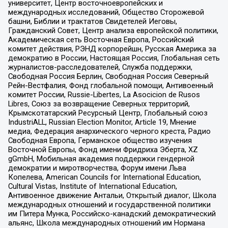
университет, Центр восточноевропейских и
международных исследований, Общество Сторожевой
башни, Библии и трактатов Свидетелей Иеговы,
Гражданский Совет, Центр анализа европейской политики,
Академическая сеть Восточная Европа, Российский
комитет действия, РЭНД корпорейшн, Русская Америка за
демократию в России, Настоящая Россия, Глобальная сеть
журналистов-расследователей, Служба поддержки,
Свободная Россия Берлин, Свободная Россия Северный
Рейн-Вестфалия, Фонд глобальной помощи, Антивоенный
комитет России, Russie-Libertes, La Asocicion de Rusos
Libres, Союз за возвращение Северных территорий,
Крымскотатарский Ресурсный Центр, Глобальный союз
IndustriALL, Russian Election Monitor, Article 19, Мнение
медиа, Федерация анархического черного креста, Радио
Свободная Европа, Германское общество изучения
Восточной Европы, Фонд имени Фридриха Эберта, XZ
gGmbH, Мобильная академия поддержки гендерной
демократии и миротворчества, Форум имени Льва
Копелева, American Councils for International Education,
Cultural Vistas, Institute of International Education,
Антивоенное движение Антальи, Открытый диалог, Школа
международных отношений и государственной политики
им Питера Мунка, Российско-канадский демократический
альянс, Школа международных отношений им Нормана