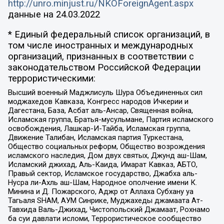
http://unro.minjust.ru/NKOForeignAgent.aspx
данные на
24.03.2022
* Единый федеральный список организаций, в
том числе иностранных и международных
организаций, признанных в соответствии с
законодательством Российской Федерации
террористическими:
Высший военный Маджлисуль Шура Объединенных сил
моджахедов Кавказа, Конгресс народов Ичкерии и
Дагестана, База, Асбат аль-Ансар, Священная война,
Исламская группа, Братья-мусульмане, Партия исламского
освобождения, Лашкар-И-Тайба, Исламская группа,
Движение Талибан, Исламская партия Туркестана,
Общество социальных реформ, Общество возрождения
исламского наследия, Дом двух святых, Джунд аш-Шам,
Исламский джихад, Аль-Каида, Имарат Кавказ, АБТО,
Правый сектор, Исламское государство, Джабха аль-
Нусра ли-Ахль аш-Шам, Народное ополчение имени К.
Минина и Д. Пожарского, Аджр от Аллаха Субхану уа
Тагьаля SHAM, АУМ Синрике, Муджахеды джамаата Ат-
Тавхида Валь-Джихад, Чистопольский Джамаат, Рохнамо
ба суи давлати исломи, Террористическое сообщество