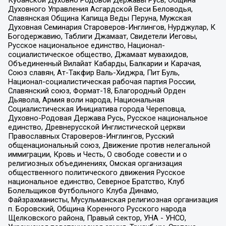
Кубанской Духовно Родовой Державы Русь, Община
Духовного Управления Асгардской Веси Беловодья,
Славянская Община Капища Веды Перуна, Мужская
Духовная Семинария Староверов-Инглингов, Нурджулар, К
Богодержавию, Таблиги Джамаат, Свидетели Иеговы,
Русское национальное единство, Национал-
социалистическое общество, Джамаат мувахидов,
Объединенный Вилайат Кабарды, Балкарии и Карачая,
Союз славян, Ат-Такфир Валь-Хиджра, Пит Буль,
Национал-социалистическая рабочая партия России,
Славянский союз, Формат-18, Благородный Орден
Дьявола, Армия воли народа, Национальная
Социалистическая Инициатива города Череповца,
Духовно-Родовая Держава Русь, Русское национальное
единство, Древнерусской Инглистической церкви
Православных Староверов-Инглингов, Русский
общенациональный союз, Движение против нелегальной
иммиграции, Кровь и Честь, О свободе совести и о
религиозных объединениях, Омская организация
общественного политического движения Русское
национальное единство, Северное Братство, Клуб
Болельщиков Футбольного Клуба Динамо,
Файзрахманисты, Мусульманская религиозная организация
п. Боровский, Община Коренного Русского народа
Щелковского района, Правый сектор, УНА - УНСО,