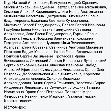
Щур Николай Алексеевич, Блинушов Андрей Юрьевич,
Мосин Алексей Геннадьевич, Гефтер Валентин Михайлович,
Симонов Алексей Кириллович, Флиге Ирина Анатольевна,
Мельникова Валентина Дмитриевна, Вититинова Елена
Владимировна, Баженова Светлана Куприяновна,
Максимов Сергей Владимирович, Беляев Сергей Иванович,
Голубева Елена Николаевна, Ганнушкина Светлана
Алексеевна, Закс Елена Владимировна, Буртина Елена
Юрьевна, Гендель Людмила Залмановна, Кокорина
Екатерина Алексеевна, Шуманов Илья Вячеславович,
Арапова Галина Юрьевна, Свечников Анатолий Мариевич,
Прохоров Вадим Юрьевич, Шахова Елена Владимировна,
Подузов Сергей Васильевич, Протасова Ирина
Вячеславовна, Литинский Леонид Борисович, Лукашевский
Сергей Маркович, Бахмин Вячеслав Иванович, Шабад
Анатолий Ефимович, Сухих Дарья Николаевна, Орлов Олег
Петрович, Добровольская Анна Дмитриевна, Королева
Александра Евгеньевна, Смирнов Владимир
Александрович, Вицин Сергей Ефимович, Золотухин Борис
Андреевич, Левинсон Лев Семенович, Локшина Татьяна
Иосифовна, Орлов Олег Петрович, Полякова Мара
Федоровна, Резник Генри Маркович, Захаров Герман
Константинович
Источник: