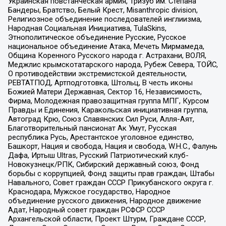
Украинская повстанческая армия, Тризуб им. Степана
Бандеры, Братство, Белый Крест, Misanthropic division,
Религиозное объединение последователей инглиизма,
Народная Социальная Инициатива, TulaSkins,
Этнополитическое объединение Русские, Русское
национальное объединение Атака, Мечеть Мирмамеда,
Община Коренного Русского народа г. Астрахани, ВОЛЯ,
Меджлис крымскотатарского народа, Рубеж Севера, ТОЙС,
О противодействии экстремистской деятельности,
РЕВТАТПОД, Артподготовка, Штольц, В честь иконы
Божией Матери Державная, Сектор 16, Независимость,
Фирма, Молодежная правозащитная группа МПГ, Курсом
Правды и Единения, Каракольская инициативная группа,
Автоград Крю, Союз Славянских Сил Руси, Алля-Аят,
Благотворительный пансионат Ак Умут, Русская
республика Русь, Арестантское уголовное единство,
Башкорт, Нация и свобода, Нация и свобода, W.H.С., Фалунь
Дафа, Иртыш Ultras, Русский Патриотический клуб-
Новокузнецк/РПК, Сибирский державный союз, Фонд
борьбы с коррупцией, Фонд защиты прав граждан, Штабы
Навального, Совет граждан СССР Прикубанского округа г.
Краснодара, Мужское государство, Народное
объединение русского движения, Народное движение
Адат, Народный совет граждан РСФСР СССР
Архангельской области, Проект Штурм, Граждане СССР,