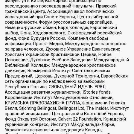
Фалуньгун в Китае, Всемирная организация по
расследованию преследований Фалуньгун, Пражский
гражданский центр, Ассоциация школ политических
исследований при Совете Европы, Центр либеральной
современности, Форум русскоязычных европейцев,
Немецко-русский обмен, Бард колледж, Европейский
выбор, Фонд Ходорковского, Оксфордский российский
фонд, Фонд Будущее России, Компания свободы
информации, Проект Медиа, Международное партнерство
за права человека, Духовное Управление Евангельских
Христиан Украинской Христианской Церкви, Новое
Поколение, Духовное Учебное Заведение Международный
Библейский Колледж, Международное христианское
движение, Всемирный Институт Саентологических
Предприятий, Церковь Духовной Технологии, Европейская
сеть организаций по наблюдению за выборами,
Республика Польша, СВОБОДНЫЙ ИДЕЛЬ-УРАЛ,
Ассоциация развития журналистики, IStories fonds,
Королевский Институт Международных Отношений,
КРИМСЬКА ПРАВОЗАХИСНА ГРУПА, Фонд имени Генриха
Бёлля, Stichting Bellingcat, Bellingcat Ltd, The Insider, Институт
правовой инициативы Центральной и Восточной Европы,
Фонд Открытой Эстонии, Calvert 22 Foundation, Канадский
украинский конгресс, Институт Макдональда-Лорье,
Украинская национальная федерация Канады,