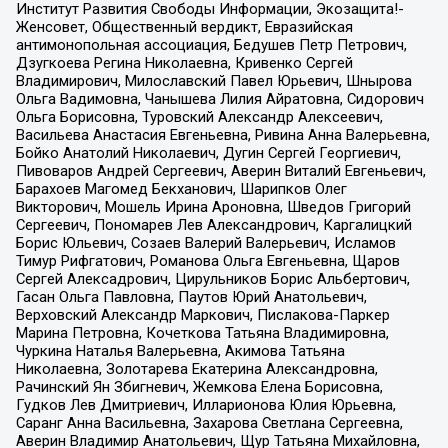
Институт Развития Свободы Информации, Экозащита!-
Женсовет, Общественный вердикт, Евразийская
антимонопольная ассоциация, Бедушев Петр Петрович,
Дзугкоева Регина Николаевна, Кривенко Сергей
Владимирович, Милославский Павел Юрьевич, Шнырова
Ольга Вадимовна, Чанышева Лилия Айратовна, Сидорович
Ольга Борисовна, Туровский Александр Алексеевич,
Васильева Анастасия Евгеньевна, Ривина Анна Валерьевна,
Бойко Анатолий Николаевич, Дугин Сергей Георгиевич,
Пивоваров Андрей Сергеевич, Аверин Виталий Евгеньевич,
Барахоев Магомед Бекханович, Шарипков Олег
Викторович, Мошель Ирина Ароновна, Шведов Григорий
Сергеевич, Пономарев Лев Александрович, Каргалицкий
Борис Юльевич, Созаев Валерий Валерьевич, Исламов
Тимур Рифгатович, Романова Ольга Евгеньевна, Щаров
Сергей Алексадрович, Цирульников Борис Альбертович,
Гасан Ольга Павловна, Паутов Юрий Анатольевич,
Верховский Александр Маркович, Пислакова-Паркер
Марина Петровна, Кочеткова Татьяна Владимировна,
Чуркина Наталья Валерьевна, Акимова Татьяна
Николаевна, Золотарева Екатерина Александровна,
Рачинский Ян Збигневич, Жемкова Елена Борисовна,
Гудков Лев Дмитриевич, Илларионова Юлия Юрьевна,
Саранг Анна Васильевна, Захарова Светлана Сергеевна,
Аверин Владимир Анатольевич, Щур Татьяна Михайловна,