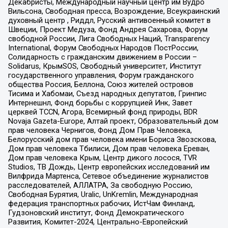
Декабристы, Международный научный центр им Вудро
Вильсона, Свободная пресса, Возрождение, Всеукраинский
духовный центр , Риддл, Русский антивоенный комитет в
Швеции, Проект Медуза, Фонд Андрея Сахарова, Форум
свободной России, Лига Свободных Наций, Transparеncy
International, Форум Свободных Народов ПостРоссии,
Солидарность с гражданским движением в России –
Solidarus, КрымSOS, Свободный университет, Институт
государственного управления, Форум гражданского
общества Россия, Беллона, Союз жителей островов
Тисима и Хабомаи, Съезд народных депутатов, Гринпис
Интернешнл, Фонд борьбы с коррупцией Инк, Завет
церквей TCCN, Агора, Всемирный фонд природы, BDR
Novaja Gazeta-Europe, Алтай проект, Образовательный дом
прав человека Чернигов, Фонд Дом Прав Человека,
Белорусский дом прав человека имени Бориса Звозскова,
Дом прав человека Тбилиси, Дом прав человека Ереван,
Дом прав человека Крым, Центр дикого лосося, TVR
Studios, ТВ Дождь, Центр европейских исследований им
Вилфрида Мартенса, Сетевое объединение журналистов
расследователей, АЛЛАТРА, За свободную Россию,
Свободная Бурятия, Uralic, UnKremlin, Международная
федерация транспортных рабочих, ИстЧам Финланд,
Гудзоновский институт, Фонд Демократического
Развития, Комитет-2024, Центрально-Европейский