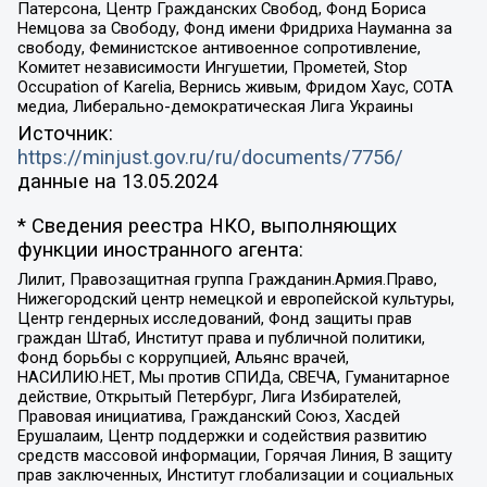
Патерсона, Центр Гражданских Свобод, Фонд Бориса
Немцова за Свободу, Фонд имени Фридриха Науманна за
свободу, Феминистское антивоенное сопротивление,
Комитет независимости Ингушетии, Прометей, Stop
Occupation of Karelia, Вернись живым, Фридом Хаус, СОТА
медиа, Либерально-демократическая Лига Украины
Источник:
https://minjust.gov.ru/ru/documents/7756/
данные на
13.05.2024
* Сведения реестра НКО, выполняющих
функции иностранного агента:
Лилит, Правозащитная группа Гражданин.Армия.Право,
Нижегородский центр немецкой и европейской культуры,
Центр гендерных исследований, Фонд защиты прав
граждан Штаб, Институт права и публичной политики,
Фонд борьбы с коррупцией, Альянс врачей,
НАСИЛИЮ.НЕТ, Мы против СПИДа, СВЕЧА, Гуманитарное
действие, Открытый Петербург, Лига Избирателей,
Правовая инициатива, Гражданский Союз, Хасдей
Ерушалаим, Центр поддержки и содействия развитию
средств массовой информации, Горячая Линия, В защиту
прав заключенных, Институт глобализации и социальных