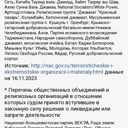
Сеть, Катиба Таухид валь-Джихад, Хайят Тахрир аш-Шам,
Ахлю Сунна Валь Джамаа, National Socialism/White Power,
Артподготовка, Религиозная группа “Джамаат “Красный
пахарь”, Колумбайн, Хатлонский джамаат, Мусульманская
религиозная группа п. Кушкуль г. Оренбург, Крымско-
татарский добровольческий батальон имени Номана
Челебиджихана, Азов, Партия исламского возрождения
Таджикистана, Народная самооборона, Дуббайский
джамаат, московская ячейка, Батал-Хаджи Белхороев,
Маньяки Культ Убийц, Молодёжь Которая Улыбается,
Легион Свобода России, Айдар, Русский добровольческий
корпус
Источник:
http://nac.gov.ru/terroristicheskie-i-
ekstremistskie-organizacii-i-materialy.html
данные
на
16.11.2023
* Перечень общественных объединений и
религиозных организаций в отношении
которых судом принято вступившее в
законную силу решение о ликвидации или
запрете деятельности:
Национал-большевистская партия, ВЕК РА, Рада земли