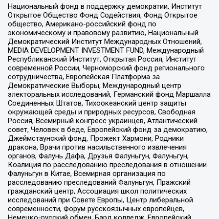
Национальный фонд в поддержку демократии, Институт
Открытое Общество Фонд Содействия, Фонд Открытое
общество, Американо-российский фонд по
экономическому и правовому развитию, Национальный
Демократический Институт Международных Отношений,
MEDIA DEVELOPMENT INVESTMENT FUND, Международный
Республиканский Институт, Открытая Россия, Институт
современной России, Черноморский фонд регионального
сотрудничества, Европейская Платформа за
Демократические Выборы, Международный центр
электоральных исследований, Германский фонд Маршалла
Соединенных Штатов, Тихоокеанский центр защиты
окружающей среды и природных ресурсов, Свободная
Россия, Всемирный конгресс украинцев, Атлантический
совет, Человек в беде, Европейский фонд за демократию,
Джеймстаунский фонд, Прожект Хармони, Родники
дракона, Врачи против насильственного извлечения
органов, Фалунь Дафа, Друзья Фалуньгун, Фалуньгун,
Коалиция по расследованию преследования в отношении
Фалуньгун в Китае, Всемирная организация по
расследованию преследований Фалуньгун, Пражский
гражданский центр, Ассоциация школ политических
исследований при Совете Европы, Центр либеральной
современности, Форум русскоязычных европейцев,
Немецко-русский обмен, Бард колледж, Европейский