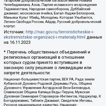
татарский добровольческий батальон имени Номана
Челебиджихана, Азов, Партия исламского возрождения
Таджикистана, Народная самооборона, Дуббайский
джамаат, московская ячейка, Батал-Хаджи Белхороев,
Маньяки Культ Убийц, Молодёжь Которая Улыбается,
Легион Свобода России, Айдар, Русский добровольческий
корпус
Источник:
http://nac.gov.ru/terroristicheskie-i-
ekstremistskie-organizacii-i-materialy.html
данные
на
16.11.2023
* Перечень общественных объединений и
религиозных организаций в отношении
которых судом принято вступившее в
законную силу решение о ликвидации или
запрете деятельности:
Национал-большевистская партия, ВЕК РА, Рада земли
Кубанской Духовно Родовой Державы Русь, Община
Духовного Управления Асгардской Веси Беловодья,
Славянская Община Капища Веды Перуна, Мужская
Духовная Семинария Староверов-Инглингов, Нурджулар, К
Богодержавию, Таблиги Джамаат, Свидетели Иеговы,
Русское национальное единство, Национал-