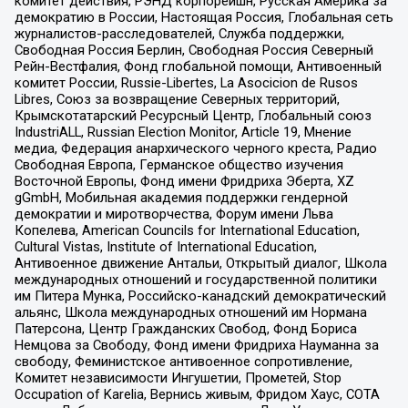
комитет действия, РЭНД корпорейшн, Русская Америка за
демократию в России, Настоящая Россия, Глобальная сеть
журналистов-расследователей, Служба поддержки,
Свободная Россия Берлин, Свободная Россия Северный
Рейн-Вестфалия, Фонд глобальной помощи, Антивоенный
комитет России, Russie-Libertes, La Asocicion de Rusos
Libres, Союз за возвращение Северных территорий,
Крымскотатарский Ресурсный Центр, Глобальный союз
IndustriALL, Russian Election Monitor, Article 19, Мнение
медиа, Федерация анархического черного креста, Радио
Свободная Европа, Германское общество изучения
Восточной Европы, Фонд имени Фридриха Эберта, XZ
gGmbH, Мобильная академия поддержки гендерной
демократии и миротворчества, Форум имени Льва
Копелева, American Councils for International Education,
Cultural Vistas, Institute of International Education,
Антивоенное движение Антальи, Открытый диалог, Школа
международных отношений и государственной политики
им Питера Мунка, Российско-канадский демократический
альянс, Школа международных отношений им Нормана
Патерсона, Центр Гражданских Свобод, Фонд Бориса
Немцова за Свободу, Фонд имени Фридриха Науманна за
свободу, Феминистское антивоенное сопротивление,
Комитет независимости Ингушетии, Прометей, Stop
Occupation of Karelia, Вернись живым, Фридом Хаус, СОТА