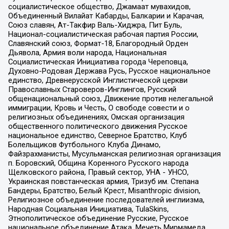
социалистическое общество, Джамаат мувахидов,
Объединенный Вилайат Кабарды, Балкарии и Карачая,
Союз славян, Ат-Такфир Валь-Хиджра, Пит Буль,
Национал-социалистическая рабочая партия России,
Славянский союз, Формат-18, Благородный Орден
Дьявола, Армия воли народа, Национальная
Социалистическая Инициатива города Череповца,
Духовно-Родовая Держава Русь, Русское национальное
единство, Древнерусской Инглистической церкви
Православных Староверов-Инглингов, Русский
общенациональный союз, Движение против нелегальной
иммиграции, Кровь и Честь, О свободе совести и о
религиозных объединениях, Омская организация
общественного политического движения Русское
национальное единство, Северное Братство, Клуб
Болельщиков Футбольного Клуба Динамо,
Файзрахманисты, Мусульманская религиозная организация
п. Боровский, Община Коренного Русского народа
Щелковского района, Правый сектор, УНА - УНСО,
Украинская повстанческая армия, Тризуб им. Степана
Бандеры, Братство, Белый Крест, Misanthropic division,
Религиозное объединение последователей инглиизма,
Народная Социальная Инициатива, TulaSkins,
Этнополитическое объединение Русские, Русское
национальное объединение Атака, Мечеть Мирмамеда,