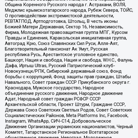
Община Коренного Русского народа г. Астрахани, ВОЛЯ,
Меджлис крымскотатарского народа, Рубеж Севера, ТОЙС,
О противодействии экстремистской деятельности,
РЕВТАТПОД, Артподготовка, Штольц, В честь иконы
Божией Матери Державная, Сектор 16, Независимость,
Фирма, Молодежная правозащитная группа МПГ, Курсом
Правды и Единения, Каракольская инициативная группа,
Автоград Крю, Союз Славянских Сил Руси, Алля-Аят,
Благотворительный пансионат Ак Умут, Русская
республика Русь, Арестантское уголовное единство,
Башкорт, Нация и свобода, Нация и свобода, W.H.С., Фалунь
Дафа, Иртыш Ultras, Русский Патриотический клуб-
Новокузнецк/РПК, Сибирский державный союз, Фонд
борьбы с коррупцией, Фонд защиты прав граждан, Штабы
Навального, Совет граждан СССР Прикубанского округа г.
Краснодара, Мужское государство, Народное
объединение русского движения, Народное движение
Адат, Народный совет граждан РСФСР СССР
Архангельской области, Проект Штурм, Граждане СССР,
Держава Союз Советских Светлых Родов, Совет Советских
Социалистических Районов, Meta Platforms Inc, Facebook,
Instagram, WhatsApp, СИЧ-С14, Добровольческое
Движение Организации украинских националистов, Черный
Комитет, Татарстанское Региональное Всетатарское
общественное движение, Невоград, Молодежное