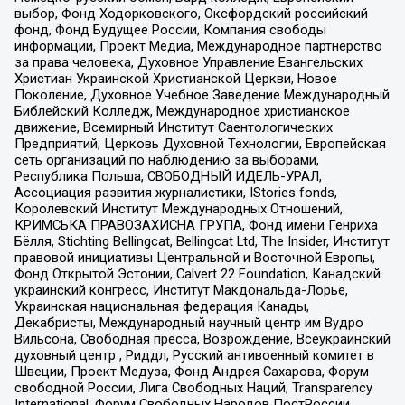
выбор, Фонд Ходорковского, Оксфордский российский
фонд, Фонд Будущее России, Компания свободы
информации, Проект Медиа, Международное партнерство
за права человека, Духовное Управление Евангельских
Христиан Украинской Христианской Церкви, Новое
Поколение, Духовное Учебное Заведение Международный
Библейский Колледж, Международное христианское
движение, Всемирный Институт Саентологических
Предприятий, Церковь Духовной Технологии, Европейская
сеть организаций по наблюдению за выборами,
Республика Польша, СВОБОДНЫЙ ИДЕЛЬ-УРАЛ,
Ассоциация развития журналистики, IStories fonds,
Королевский Институт Международных Отношений,
КРИМСЬКА ПРАВОЗАХИСНА ГРУПА, Фонд имени Генриха
Бёлля, Stichting Bellingcat, Bellingcat Ltd, The Insider, Институт
правовой инициативы Центральной и Восточной Европы,
Фонд Открытой Эстонии, Calvert 22 Foundation, Канадский
украинский конгресс, Институт Макдональда-Лорье,
Украинская национальная федерация Канады,
Декабристы, Международный научный центр им Вудро
Вильсона, Свободная пресса, Возрождение, Всеукраинский
духовный центр , Риддл, Русский антивоенный комитет в
Швеции, Проект Медуза, Фонд Андрея Сахарова, Форум
свободной России, Лига Свободных Наций, Transparеncy
International, Форум Свободных Народов ПостРоссии,