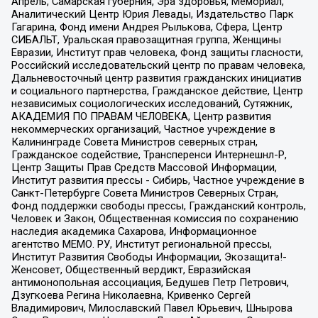
Апрель, Самарская губерния, Эра здоровья, Мемориал,
Аналитический Центр Юрия Левады, Издательство Парк
Гагарина, Фонд имени Андрея Рылькова, Сфера, Центр
СИБАЛЬТ, Уральская правозащитная группа, Женщины
Евразии, Институт прав человека, Фонд защиты гласности,
Российский исследовательский центр по правам человека,
Дальневосточный центр развития гражданских инициатив
и социального партнерства, Гражданское действие, Центр
независимых социологических исследований, Сутяжник,
АКАДЕМИЯ ПО ПРАВАМ ЧЕЛОВЕКА, Центр развития
некоммерческих организаций, Частное учреждение в
Калининграде Совета Министров северных стран,
Гражданское содействие, Трансперенси Интернешнл-Р,
Центр Защиты Прав Средств Массовой Информации,
Институт развития прессы - Сибирь, Частное учреждение в
Санкт-Петербурге Совета Министров Северных Стран,
Фонд поддержки свободы прессы, Гражданский контроль,
Человек и Закон, Общественная комиссия по сохранению
наследия академика Сахарова, Информационное
агентство МЕМО. РУ, Институт региональной прессы,
Институт Развития Свободы Информации, Экозащита!-
Женсовет, Общественный вердикт, Евразийская
антимонопольная ассоциация, Бедушев Петр Петрович,
Дзугкоева Регина Николаевна, Кривенко Сергей
Владимирович, Милославский Павел Юрьевич, Шнырова