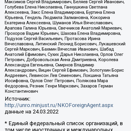
Максимов Сергей Владимирович, Беляев Сергей Иванович,
Голубева Елена Николаевна, Ганнушкина Светлана
Алексеевна, Закс Елена Владимировна, Буртина Елена
Юрьевна, Гендель Людмила Залмановна, Кокорина
Екатерина Алексеевна, Шуманов Илья Вячеславович,
Арапова Галина Юрьевна, Свечников Анатолий Мариевич,
Прохоров Вадим Юрьевич, Шахова Елена Владимировна,
Подузов Сергей Васильевич, Протасова Ирина
Вячеславовна, Литинский Леонид Борисович, Лукашевский
Сергей Маркович, Бахмин Вячеслав Иванович, Шабад
Анатолий Ефимович, Сухих Дарья Николаевна, Орлов Олег
Петрович, Добровольская Анна Дмитриевна, Королева
Александра Евгеньевна, Смирнов Владимир
Александрович, Вицин Сергей Ефимович, Золотухин Борис
Андреевич, Левинсон Лев Семенович, Локшина Татьяна
Иосифовна, Орлов Олег Петрович, Полякова Мара
Федоровна, Резник Генри Маркович, Захаров Герман
Константинович
Источник:
http://unro.minjust.ru/NKOForeignAgent.aspx
данные на
24.03.2022
* Единый федеральный список организаций, в
том числе иностранных и международных