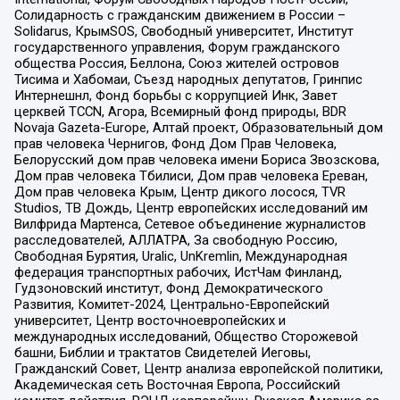
Солидарность с гражданским движением в России –
Solidarus, КрымSOS, Свободный университет, Институт
государственного управления, Форум гражданского
общества Россия, Беллона, Союз жителей островов
Тисима и Хабомаи, Съезд народных депутатов, Гринпис
Интернешнл, Фонд борьбы с коррупцией Инк, Завет
церквей TCCN, Агора, Всемирный фонд природы, BDR
Novaja Gazeta-Europe, Алтай проект, Образовательный дом
прав человека Чернигов, Фонд Дом Прав Человека,
Белорусский дом прав человека имени Бориса Звозскова,
Дом прав человека Тбилиси, Дом прав человека Ереван,
Дом прав человека Крым, Центр дикого лосося, TVR
Studios, ТВ Дождь, Центр европейских исследований им
Вилфрида Мартенса, Сетевое объединение журналистов
расследователей, АЛЛАТРА, За свободную Россию,
Свободная Бурятия, Uralic, UnKremlin, Международная
федерация транспортных рабочих, ИстЧам Финланд,
Гудзоновский институт, Фонд Демократического
Развития, Комитет-2024, Центрально-Европейский
университет, Центр восточноевропейских и
международных исследований, Общество Сторожевой
башни, Библии и трактатов Свидетелей Иеговы,
Гражданский Совет, Центр анализа европейской политики,
Академическая сеть Восточная Европа, Российский