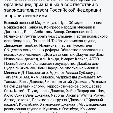
организаций, признанных в соответствии с
законодательством Российской Федерации
террористическими:
Высший военный Маджлисуль Шура Объединенных сил
моджахедов Кавказа, Конгресс народов Ичкерии и
Дагестана, База, Асбат аль-Ансар, Священная война,
Исламская группа, Братья-мусульмане, Партия исламского
освобождения, Лашкар-И-Тайба, Исламская группа,
Движение Талибан, Исламская партия Туркестана,
Общество социальных реформ, Общество возрождения
исламского наследия, Дом двух святых, Джунд аш-Шам,
Исламский джихад, Аль-Каида, Имарат Кавказ, АБТО,
Правый сектор, Исламское государство, Джабха аль-
Нусра ли-Ахль аш-Шам, Народное ополчение имени К.
Минина и Д. Пожарского, Аджр от Аллаха Субхану уа
Тагьаля SHAM, АУМ Синрике, Муджахеды джамаата Ат-
Тавхида Валь-Джихад, Чистопольский Джамаат, Рохнамо
ба суи давлати исломи, Террористическое сообщество
Сеть, Катиба Таухид валь-Джихад, Хайят Тахрир аш-Шам,
Ахлю Сунна Валь Джамаа, National Socialism/White Power,
Артподготовка, Религиозная группа “Джамаат “Красный
пахарь”, Колумбайн, Хатлонский джамаат, Мусульманская
религиозная группа п. Кушкуль г. Оренбург, Крымско-