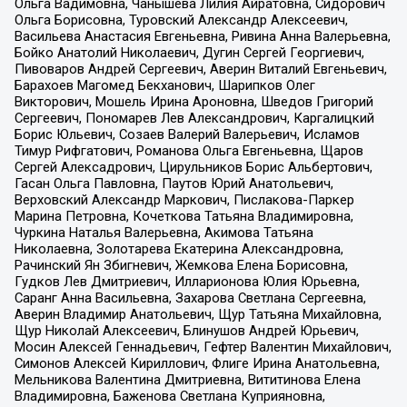
Ольга Вадимовна, Чанышева Лилия Айратовна, Сидорович
Ольга Борисовна, Туровский Александр Алексеевич,
Васильева Анастасия Евгеньевна, Ривина Анна Валерьевна,
Бойко Анатолий Николаевич, Дугин Сергей Георгиевич,
Пивоваров Андрей Сергеевич, Аверин Виталий Евгеньевич,
Барахоев Магомед Бекханович, Шарипков Олег
Викторович, Мошель Ирина Ароновна, Шведов Григорий
Сергеевич, Пономарев Лев Александрович, Каргалицкий
Борис Юльевич, Созаев Валерий Валерьевич, Исламов
Тимур Рифгатович, Романова Ольга Евгеньевна, Щаров
Сергей Алексадрович, Цирульников Борис Альбертович,
Гасан Ольга Павловна, Паутов Юрий Анатольевич,
Верховский Александр Маркович, Пислакова-Паркер
Марина Петровна, Кочеткова Татьяна Владимировна,
Чуркина Наталья Валерьевна, Акимова Татьяна
Николаевна, Золотарева Екатерина Александровна,
Рачинский Ян Збигневич, Жемкова Елена Борисовна,
Гудков Лев Дмитриевич, Илларионова Юлия Юрьевна,
Саранг Анна Васильевна, Захарова Светлана Сергеевна,
Аверин Владимир Анатольевич, Щур Татьяна Михайловна,
Щур Николай Алексеевич, Блинушов Андрей Юрьевич,
Мосин Алексей Геннадьевич, Гефтер Валентин Михайлович,
Симонов Алексей Кириллович, Флиге Ирина Анатольевна,
Мельникова Валентина Дмитриевна, Вититинова Елена
Владимировна, Баженова Светлана Куприяновна,