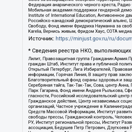
Федерация анархического черного креста, Радио
Мобильная академия поддержки гендерной демократи
Institute of International Education, Антивоенн
Российско-канадский демократический альянс, 
Свободу, Фонд имени Фридриха Науманна за свобо
Karelia, Вернись живым, Фридом Хаус, СОТА меди
Источник:
https://minjust.gov.ru/ru/doc
* Сведения реестра НКО, выполняющих 
Лилит, Правозащитная группа Гражданин.Армия.П
граждан Штаб, Институт права и публичной поли
Открытый Петербург, Лига Избирателей, Правова
информации, Горячая Линия, В защиту прав закл
Благотворительный фонд охраны здоровья и защи
Серебряная тайга, Так-Так-Так, Сова, центр Анн
Парк Гагарина, Фонд имени Андрея Рылькова, Сф
гласности, Российский исследовательский центр 
Гражданское действие, Центр независимых соци
организаций, Частное учреждение в Калининград
Средств Массовой Информации, Институт развити
свободы прессы, Гражданский контроль, Человек
РУ, Институт региональной прессы, Институт Ра
ассоциация, Бедушев Петр Петрович, Дзугкоева 