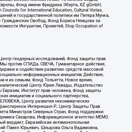
Европы, Фонд имени Фридриха Эберта, XZ gGmbH,
ls for International Education, Cultural Vistas,
ошений и государственной политики им Питера Мунка,
 Гражданских Свобод, Фонд Бориса Немцова за
имости Ингушетии, Прометей, Stop Occupation of
 Центр гендерных исследований, Фонд защиты прав
 Мы против СПИДа, СВЕЧА, Гуманитарное действие,
ддержки и содействия развитию средств массовой
р социально-информационных инициатив Действие,
 и их семьям, Фонд Тольятти, Новое время,
, Аналитический Центр Юрия Левады, Издательство
 Евразии, Институт прав человека, Фонд защиты
ких инициатив и социального партнерства,
ЕЛОВЕКА, Центр развития некоммерческих
 Трансперенси Интернешнл-Р, Центр Защиты Прав
овета Министров Северных Стран, Фонд поддержки
адемика Сахарова, Информационное агентство МЕМО.
ый вердикт, Евразийская антимонопольная
кий Павел Юрьевич, Шнырова Ольга Вадимовна,