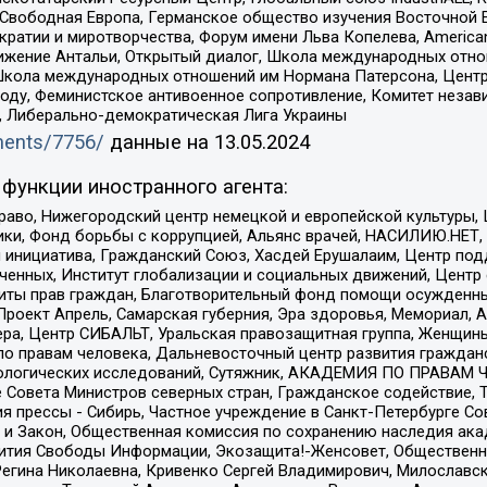
 Свободная Европа, Германское общество изучения Восточной 
и и миротворчества, Форум имени Льва Копелева, American Counci
ое движение Антальи, Открытый диалог, Школа международных отн
Школа международных отношений им Нормана Патерсона, Центр
ду, Феминистское антивоенное сопротивление, Комитет независ
а, Либерально-демократическая Лига Украины
uments/7756/
данные на
13.05.2024
функции иностранного агента:
раво, Нижегородский центр немецкой и европейской культуры,
тики, Фонд борьбы с коррупцией, Альянс врачей, НАСИЛИЮ.НЕТ,
я инициатива, Гражданский Союз, Хасдей Ерушалаим, Центр по
юченных, Институт глобализации и социальных движений, Цент
ты прав граждан, Благотворительный фонд помощи осужденным
а, Проект Апрель, Самарская губерния, Эра здоровья, Мемориал
ера, Центр СИБАЛЬТ, Уральская правозащитная группа, Женщины
по правам человека, Дальневосточный центр развития гражданс
ологических исследований, Сутяжник, АКАДЕМИЯ ПО ПРАВАМ Ч
е Совета Министров северных стран, Гражданское содействие,
я прессы - Сибирь, Частное учреждение в Санкт-Петербурге С
 и Закон, Общественная комиссия по сохранению наследия ак
звития Свободы Информации, Экозащита!-Женсовет, Общественн
Регина Николаевна, Кривенко Сергей Владимирович, Милославс