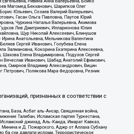
 Евгеньевна, Ривина Анна Валерьевна, Бойко
хоев Магомед Бекханович, Шарипков Олег
Борис Юльевич, Созаев Валерий Валерьевич,
тович, Гасан Ольга Павловна, Паутов Юрий
ровна, Чуркина Наталья Валерьевна, Акимова
 Гудков Лев Дмитриевич, Илларионова Юлия
ихайловна, Щур Николай Алексеевич, Блинушов
е Ирина Анатольевна, Мельникова Валентина
Беляев Сергей Иванович, Голубева Елена
ила Залмановна, Кокорина Екатерина Алексеевна,
, Шахова Елена Владимировна, Подузов Сергей
ин Вячеслав Иванович, Шабад Анатолий Ефимович,
вна, Смирнов Владимир Александрович, Вицин
ег Петрович, Полякова Мара Федоровна, Резник
ганизаций, признанных в соответствии с
на, База, Асбат аль-Ансар, Священная война,
ижение Талибан, Исламская партия Туркестана,
Исламский джихад, Аль-Каида, Имарат Кавказ,
 Минина и Д. Пожарского, Аджр от Аллаха Субхану
о ба суи давлати исломи, Террористическое