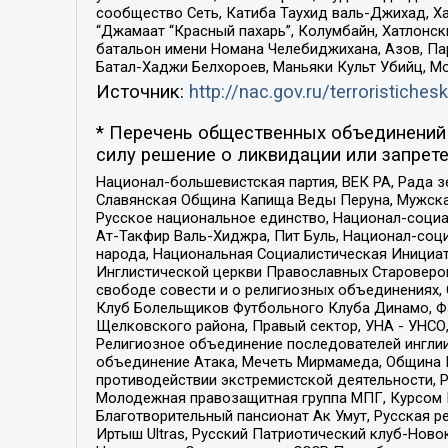
сообщество Сеть, Катиба Таухид валь-Джихад, Хай
“Джамаат “Красный пахарь”, Колумбайн, Хатлонск
батальон имени Номана Челебиджихана, Азов, Па
Батал-Хаджи Белхороев, Маньяки Культ Убийц, М
Источник:
http://nac.gov.ru/terroristichesk
* Перечень общественных объединений 
силу решение о ликвидации или запрете
Национал-большевистская партия, ВЕК РА, Рада 
Славянская Община Капища Веды Перуна, Мужская
Русское национальное единство, Национал-социа
Ат-Такфир Валь-Хиджра, Пит Буль, Национал-соц
народа, Национальная Социалистическая Инициат
Инглистической церкви Православных Староверов
свободе совести и о религиозных объединениях,
Клуб Болельщиков Футбольного Клуба Динамо, Фа
Щелковского района, Правый сектор, УНА - УНСО, У
Религиозное объединение последователей инглии
объединение Атака, Мечеть Мирмамеда, Община К
противодействии экстремистской деятельности, 
Молодежная правозащитная группа МПГ, Курсом П
Благотворительный пансионат Ак Умут, Русская ре
Иртыш Ultras, Русский Патриотический клуб-Нов