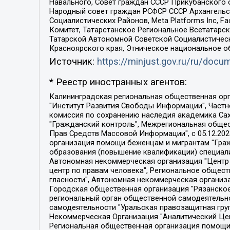
Навального, Совет граждан СССР Прикубанского 
Народный совет граждан РСФСР СССР Архангельск
Социалистических Районов, Meta Platforms Inc, 
Комитет, Татарстанское Региональное Всетатар
Татарской Автономной Советской Социалистическ
Красноярского края, Этническое национальное о
Источник:
https://minjust.gov.ru/ru/doc
* Реестр иностранных агентов:
Калининградская региональная общественная организация "Экозащита!-Женсовет", Фонд содействия защите прав и свобод граждан "Общественный вердикт", Фонд "Институт Развития Свободы Информации", Частное учреждение "Информационное агентство МЕМО. РУ", Региональная общественная организация "Общественная комиссия по сохранению наследия академика Сахарова", Фонд поддержки свободы прессы, Санкт-Петербургская общественная правозащитная организация "Гражданский контроль", Межрегиональная общественная организация "Информационно-просветительский центр "Мемориал", Региональный Фонд "Центр Защиты Прав Средств Массовой Информации", с 05.12.2023 Фонд "Центр Защиты Прав Средств массовой информации", Региональная общественная благотворительная организация помощи беженцам и мигрантам "Гражданское содействие", Негосударственное образовательное учреждение дополнительного профессионального образования (повышение квалификации) специалистов "АКАДЕМИЯ ПО ПРАВАМ ЧЕЛОВЕКА", Свердловская региональная общественная организация "Сутяжник", Автономная некоммерческая организация "Центр независимых социологических исследований", Союз общественных объединений "Российский исследовательский центр по правам человека", Региональное общественное учреждение научно-информационный центр "МЕМОРИАЛ", Некоммерческая организация "Фонд защиты гласности", Автономная некоммерческая организация "Институт прав человека", Городская общественная организация "Екатеринбургское общество "МЕМОРИАЛ", Городская общественная организация "Рязанское историко-просветительское и правозащитное общество "Мемориал" (Рязанский Мемориал), Челябинский региональный орган общественной самодеятельности – женское общественное объединение "Женщины Евразии", Челябинский региональный орган общественной самодеятельности "Уральская правозащитная группа", Фонд содействия защите здоровья и социальной справедливости имени Андрея Рылькова, Автономная Некоммерческая Организация "Аналитический Центр Юрия Левады", Автономная некоммерческая организация социальной поддержки населения "Проект Апрель", Региональная общественная организация помощи женщинам и детям, находящимся в кризисной ситуации "Информационно-методический центр "Анна", Фонд содействия развитию массовых коммуникаций и правовому просвещению "Так-так-Так", Фонд содействия устойчивому развитию "Серебряная тайга", Свердловский региональный общественный фонд социальных проектов "Новое время", "Idel.Реалии", Кавказ.Реалии, Крым.Реалии, Телеканал Настоящее Время, Татаро-башкирская служба Радио Свобода (Azatliq Radiosi), Радио Свободная Европа/Радио Свобода (PCE/PC), "Сибирь.Реалии", "Фактограф", Благотворительный фонд помощи осужденным и их семьям, Автономная некоммерческая организация "Институт глобализации и социальных движений", Фонд "В защиту прав заключенных", Частное учреждение "Центр поддержки и содействия развитию средств массовой информации", Пензенский региональный общественный благотворительный фонд "Гражданский союз", "Север.Реалии", Некоммерческая организация Фонд "Правовая инициатива", 