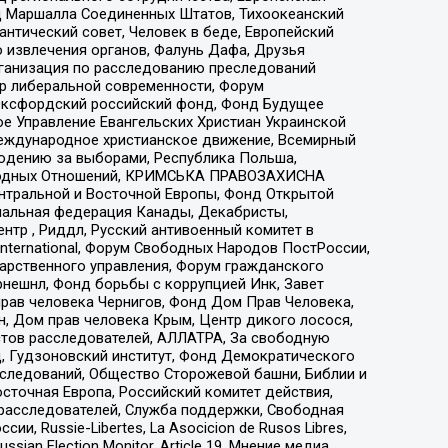
 Маршалла Соединенных Штатов, Тихоокеанский
нтический совет, Человек в беде, Европейский
 извлечения органов, Фалунь Дафа, Друзья
рганизация по расследованию преследований
тр либеральной современности, Форум
 Оксфордский российский фонд, Фонд Будущее
е Управление Евангельских Христиан Украинской
еждународное христианское движение, Всемирный
людению за выборами, Республика Польша,
народных Отношений, КРИМСЬКА ПРАВОЗАХИСНА
ы Центральной и Восточной Европы, Фонд Открытой
иональная федерация Канады, Декабристы,
тр , Риддл, Русский антивоенный комитет в
nternational, Форум Свободных Народов ПостРоссии,
дарственного управления, Форум гражданского
рнешнл, Фонд борьбы с коррупцией Инк, Завет
прав человека Чернигов, Фонд Дом Прав Человека,
н, Дом прав человека Крым, Центр дикого лосося,
стов расследователей, АЛЛАТРА, За свободную
д, Гудзоновский институт, Фонд Демократического
сследований, Общество Сторожевой башни, Библии и
сточная Европа, Российский комитет действия,
-расследователей, Служба поддержки, Свободная
 Russie-Libertes, La Asocicion de Rusos Libres,
an Election Monitor, Article 19, Мнение медиа,