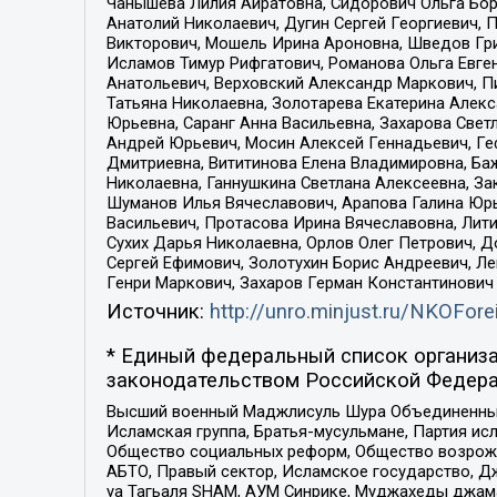
Чанышева Лилия Айратовна, Сидорович Ольга Бори
Анатолий Николаевич, Дугин Сергей Георгиевич, 
Викторович, Мошель Ирина Ароновна, Шведов Гри
Исламов Тимур Рифгатович, Романова Ольга Евге
Анатольевич, Верховский Александр Маркович, П
Татьяна Николаевна, Золотарева Екатерина Алек
Юрьевна, Саранг Анна Васильевна, Захарова Свет
Андрей Юрьевич, Мосин Алексей Геннадьевич, Ге
Дмитриевна, Вититинова Елена Владимировна, Ба
Николаевна, Ганнушкина Светлана Алексеевна, За
Шуманов Илья Вячеславович, Арапова Галина Юрь
Васильевич, Протасова Ирина Вячеславовна, Лит
Сухих Дарья Николаевна, Орлов Олег Петрович, 
Сергей Ефимович, Золотухин Борис Андреевич, Л
Генри Маркович, Захаров Герман Константинович
Источник:
http://unro.minjust.ru/NKOFore
* Единый федеральный список организа
законодательством Российской Федера
Высший военный Маджлисуль Шура Объединенных с
Исламская группа, Братья-мусульмане, Партия ис
Общество социальных реформ, Общество возрожд
АБТО, Правый сектор, Исламское государство, Д
уа Тагьаля SHAM, АУМ Синрике, Муджахеды джама