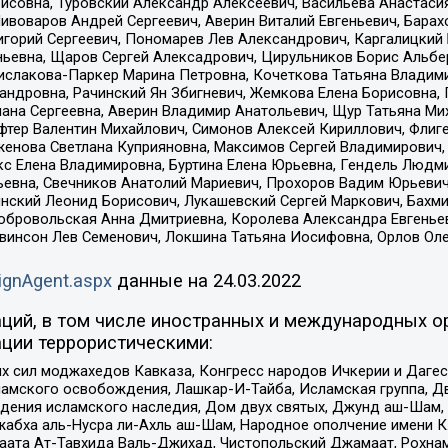
совна, Туровский Александр Алексеевич, Васильева Анастасия
Пивоваров Андрей Сергеевич, Аверин Виталий Евгеньевич, Бара
горий Сергеевич, Пономарев Лев Александрович, Каргалицкий 
ньевна, Щаров Сергей Алексадрович, Цирульников Борис Альбер
ислакова-Паркер Марина Петровна, Кочеткова Татьяна Владими
сандровна, Рачинский Ян Збигневич, Жемкова Елена Борисовна,
лана Сергеевна, Аверин Владимир Анатольевич, Щур Татьяна М
фтер Валентин Михайлович, Симонов Алексей Кириллович, Флиг
женова Светлана Куприяновна, Максимов Сергей Владимирович, 
кс Елена Владимировна, Буртина Елена Юрьевна, Гендель Людм
евна, Свечников Анатолий Мариевич, Прохоров Вадим Юрьевич
инский Леонид Борисович, Лукашевский Сергей Маркович, Бахм
Добровольская Анна Дмитриевна, Королева Александра Евгенье
евинсон Лев Семенович, Локшина Татьяна Иосифовна, Орлов Ол
ignAgent.aspx
данные на
24.03.2022
ций, в том числе иностранных и международных ор
ции террористическими:
ил моджахедов Кавказа, Конгресс народов Ичкерии и Дагеста
ламского освобождения, Лашкар-И-Тайба, Исламская группа, Дв
ения исламского наследия, Дом двух святых, Джунд аш-Шам, 
жабха аль-Нусра ли-Ахль аш-Шам, Народное ополчение имени К.
ата Ат-Тавхида Валь-Джихад, Чистопольский Джамаат, Рохнам