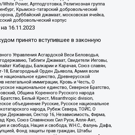
/White Power, Артподготовка, Религиозная группа
Оренбург, Крымско-татарский добровольческий
орона, Дуббайский джамаат, московская ячейка,
усский добровольческий корпус
 на
16.11.2023
судом принято вступившее в законную
вного Управления Асгардской Веси Беловодья,
годержавию, Таблиги Джамаат, Свидетели Иеговы,
айат Кабарды, Балкарии и Карачая, Союз славян,
т-18, Благородный Орден Дьявола, Армия воли
ое национальное единство, Древнерусской
 нелегальной иммиграции, Кровь и Честь, О
усское национальное единство, Северное Братство,
ровский, Община Коренного Русского народа
атство, Белый Крест, Misanthropic division,
еское объединение Русские, Русское национальное
котатарского народа, Рубеж Севера, ТОЙС, О
ри Державная, Сектор 16, Независимость, Фирма,
д Крю, Союз Славянских Сил Руси, Алля-Аят,
я и свобода, Нация и свобода, W.H.С., Фалунь Дафа,
рупцией, Фонд защиты прав граждан, Штабы