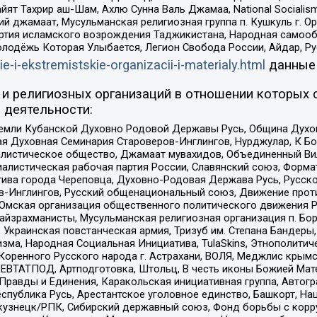
ят Тахрир аш-Шам, Ахлю Сунна Валь Джамаа, National Socialism
ий джамаат, Мусульманская религиозная группа п. Кушкуль г. 
ртия исламского возрождения Таджикистана, Народная самооб
олодёжь Которая Улыбается, Легион Свобода России, Айдар, Р
ie-i-ekstremistskie-organizacii-i-materialy.html
данные
и религиозных организаций в отношении которых 
 деятельности:
земли Кубанской Духовно Родовой Державы Русь, Община Духо
 Духовная Семинария Староверов-Инглингов, Нурджулар, К Бо
листическое общество, Джамаат мувахидов, Объединенный Вил
иалистическая рабочая партия России, Славянский союз, Форма
ива города Череповца, Духовно-Родовая Держава Русь, Русск
-Инглингов, Русский общенациональный союз, Движение против
 Омская организация общественного политического движения Р
йзрахманисты, Мусульманская религиозная организация п. Бо
краинская повстанческая армия, Тризуб им. Степана Бандеры, Бр
зма, Народная Социальная Инициатива, TulaSkins, Этнополитич
оренного Русского народа г. Астрахани, ВОЛЯ, Меджлис крымс
РЕВТАТПОД, Артподготовка, Штольц, В честь иконы Божией Мате
равды и Единения, Каракольская инициативная группа, Автогра
спублика Русь, Арестантское уголовное единство, Башкорт, Наци
окузнецк/РПК, Сибирский державный союз, Фонд борьбы с кор