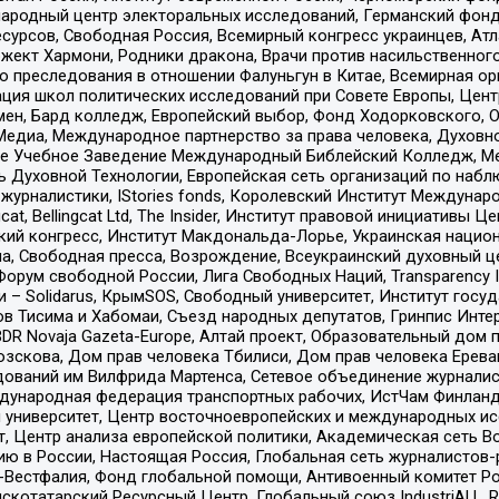
родный центр электоральных исследований, Германский фонд
рсов, Свободная Россия, Всемирный конгресс украинцев, Атла
ект Хармони, Родники дракона, Врачи против насильственного
ию преследования в отношении Фалуньгун в Китае, Всемирная о
ация школ политических исследований при Совете Европы, Цен
мен, Бард колледж, Европейский выбор, Фонд Ходорковского,
едиа, Международное партнерство за права человека, Духовно
ое Учебное Заведение Международный Библейский Колледж, М
ь Духовной Технологии, Европейская сеть организаций по наб
урналистики, IStories fonds, Королевский Институт Между
gcat, Bellingcat Ltd, The Insider, Институт правовой инициатив
инский конгресс, Институт Макдональда-Лорье, Украинская нац
, Свободная пресса, Возрождение, Всеукраинский духовный цен
орум свободной России, Лига Свободных Наций, Transparеncy I
– Solidarus, КрымSOS, Свободный университет, Институт госу
в Тисима и Хабомаи, Съезд народных депутатов, Гринпис Инте
DR Novaja Gazeta-Europe, Алтай проект, Образовательный дом 
зскова, Дом прав человека Тбилиси, Дом прав человека Ерева
едований им Вилфрида Мартенса, Сетевое объединение журнали
Международная федерация транспортных рабочих, ИстЧам Финлан
й университет, Центр восточноевропейских и международных и
, Центр анализа европейской политики, Академическая сеть Во
ю в России, Настоящая Россия, Глобальная сеть журналистов
естфалия, Фонд глобальной помощи, Антивоенный комитет России,
татарский Ресурсный Центр, Глобальный союз IndustriALL, Russi