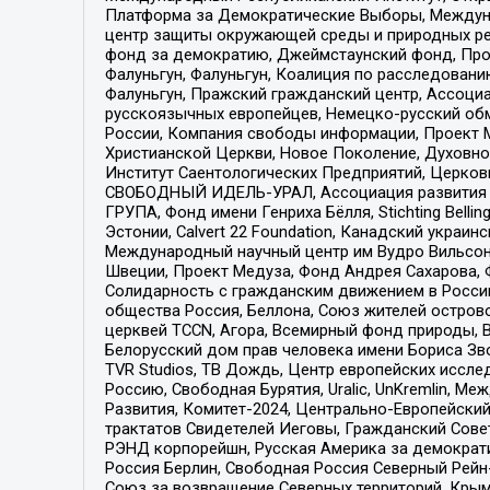
Платформа за Демократические Выборы, Междуна
центр защиты окружающей среды и природных ресу
фонд за демократию, Джеймстаунский фонд, Прож
Фалуньгун, Фалуньгун, Коалиция по расследован
Фалуньгун, Пражский гражданский центр, Ассоци
русскоязычных европейцев, Немецко-русский об
России, Компания свободы информации, Проект М
Христианской Церкви, Новое Поколение, Духовн
Институт Саентологических Предприятий, Церков
СВОБОДНЫЙ ИДЕЛЬ-УРАЛ, Ассоциация развития ж
ГРУПА, Фонд имени Генриха Бёлля, Stichting Bellin
Эстонии, Calvert 22 Foundation, Канадский укра
Международный научный центр им Вудро Вильсона
Швеции, Проект Медуза, Фонд Андрея Сахарова, Ф
Солидарность с гражданским движением в России 
общества Россия, Беллона, Союз жителей острово
церквей TCCN, Агора, Всемирный фонд природы, B
Белорусский дом прав человека имени Бориса Зво
TVR Studios, ТВ Дождь, Центр европейских иссл
Россию, Свободная Бурятия, Uralic, UnKremlin, 
Развития, Комитет-2024, Центрально-Европейски
трактатов Свидетелей Иеговы, Гражданский Совет
РЭНД корпорейшн, Русская Америка за демократи
Россия Берлин, Свободная Россия Северный Рейн-В
Союз за возвращение Северных территорий, Крымско