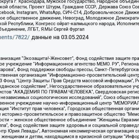
округа г. Краснодара, Мужское государство, Народное объедин
ой области, Проект Штурм, Граждане СССР, Держава Союз Сов
Facebook, Instagram, WhatsApp, СИЧ-С14, Добровольческое Движ
ское общественное движение, Невоград, Молодежное Демократ
ой Республики, Конгресс ойрат-калмыцкого народа, Исполнит
бъединение, ЛГБТ, Я.МЫ Сергей Фургал
uments/7822/
данные на
03.05.2024
Общество с ограниченной ответственностью "Радио Свободная Европа/Радио Свобода", Чешское информационное агентство "MEDIUM-ORIENT", Красноярская региональная общественная организация "Мы против СПИДа", Камалягин Денис Николаевич, Маркелов Сергей Евгеньевич, Пономарев Лев Александрович, Савицкая Людмила Алексеевна, Автономная некоммерческая организация "Центр по работе с проблемой насилия "НАСИЛИЮ.НЕТ", Межрегиональный профессиональный союз работников здравоохранения "Альянс врачей", Юридическое лицо, зарегистрированное в Латвийской Республике, SIA "Medusa Project" (регистрационный номер 40103797863, дата регистрации 10.06.2014), Некоммерческая организация "Фонд по борьбе с коррупцией", Автономная некоммерческая организация "Институт права и публичной политики", Баданин Роман Сергеевич, Гликин Максим Александрович, Железнова Мария Михайловна, Лукьянова Юлия Сергеевна, Маетная Елизавета Витальевна, Маняхин Петр Борисович, Чуракова Ольга Владимировна, Ярош Юлия Петровна, Юридическое лицо "The Insider SIA", зарегистрированное в Риге, Латвийская Республика (дата регистрации 26.06.2015), являющееся администратором доменного имени интернет-издания "The Insider SIA", https://theins.ru, Постернак Алексей Евгеньевич, Рубин Михаил Аркадьевич, Анин Роман Александрович, Юридическое лицо Istories fonds, зарегистрированное в Латвийской Республике (регистрационный номер 50008295751, дата регистрации 24.02.2020), Великовский Дмитрий Александрович, Долинина Ирина Николаевна, Мароховская Алеся Алексеевна, Шлейнов Роман Юрьевич, Шмагун Олеся Валентиновна, Общество с ограниченной ответственностью "Альтаир 2021", Общество с ограниченной ответственностью "Вега 2021", Общество с ограниченной ответственностью "Главный редактор 2021", Общество с ограниченной ответственностью "Ромашки монолит", Важенков Артем Валерьевич, Ивановская областная общественная организация "Центр гендерных исследований", Гурман Юрий Альбертович, Медиапроект "ОВД-Инфо", Егоров Владимир Владимирович, Жилинский Владимир Александрович, Общество с ограниченной ответственностью "ЗП", Иванова София Юрьевна, Карезина Инна Павловна, Кильтау Екатерина Викторовна, Петров Алексей Викторович, Пискунов Сергей Евгеньевич, Смирнов Сергей Сергеевич, Тихонов Михаил Сергеевич, Общество с ограниченной ответственностью "ЖУРНАЛИСТ-ИНОСТРАННЫЙ АГЕНТ", Арапова Галина Юрьевна, Вольтская Татьяна Анатольевна, Американская компания "Mason G.E.S. Anonymous Foundation" (США), являющаяся владельцем интернет-издания https://mnews.world/, Компания "Stichting Bellingcat", зарегистрированная в Нидерландах (дата регистрации 11.07.2018), Захаров Андрей Вячеславович, Клепиковская Екатерина Дмитриевна, Общество с ограниченной ответственностью "МЕМО", Перл Роман Александрович, Симонов Евгений Алексеевич, Соловьева Елена Анатольевна, Сотников Даниил Владимирович, Сурначева Елизавета Дмитриевна, Автономная некоммерческая организация по защите прав человека и информированию населения "Якутия – Наше Мнение", Общество с ограниченной ответственностью "Москоу диджитал медиа", с 26.01.2023 Общество с ограниченной ответственностью "Чайка Белые сады", Ветошкина Валерия Валерьевна, Заговора Максим Александрович, Межрегиональное общественное движение "Российская ЛГБТ - сеть", Оленичев Максим Владимирович, Павлов Иван Юрьевич, Скворцова Елена Сергеевна, Общество с ограниченной ответственностью "Как бы инагент", Кочетков Игорь Викторович, Общество с ограниченной ответственностью "Честные выборы", Еланчик Олег Александрович, Общество с ограниченной ответственностью "Нобелевский призыв", Гималова Регина Эмилевна, Григорьев Андрей Валерьевич, Григорьева Алина Александровна, Ассоциация по содействию защите прав призывников, альтернативнослужащих и военнослужащих "Правозащитная группа "Гражданин.Армия.Право", Хисамова Регина Фаритовна, Автономная некоммерческая организация по реализа