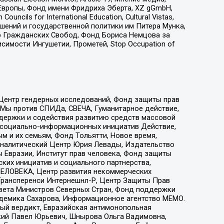
Европы, Фонд имени Фридриха Эберта, XZ gGmbH,
ls for International Education, Cultural Vistas,
ошений и государственной политики им Питера Мунка,
 Гражданских Свобод, Фонд Бориса Немцова за
имости Ингушетии, Прометей, Stop Occupation of
 Центр гендерных исследований, Фонд защиты прав
 Мы против СПИДа, СВЕЧА, Гуманитарное действие,
ддержки и содействия развитию средств массовой
р социально-информационных инициатив Действие,
 и их семьям, Фонд Тольятти, Новое время,
, Аналитический Центр Юрия Левады, Издательство
 Евразии, Институт прав человека, Фонд защиты
ких инициатив и социального партнерства,
ЕЛОВЕКА, Центр развития некоммерческих
 Трансперенси Интернешнл-Р, Центр Защиты Прав
овета Министров Северных Стран, Фонд поддержки
адемика Сахарова, Информационное агентство МЕМО.
ый вердикт, Евразийская антимонопольная
кий Павел Юрьевич, Шнырова Ольга Вадимовна,