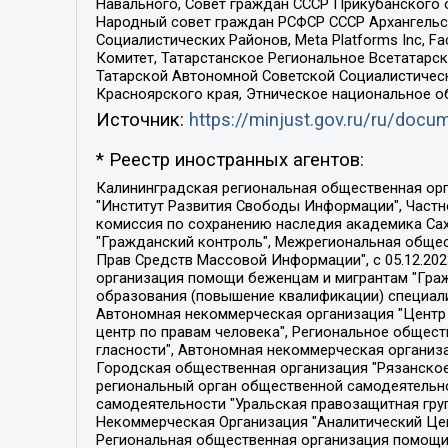
Навального, Совет граждан СССР Прикубанского 
Народный совет граждан РСФСР СССР Архангельск
Социалистических Районов, Meta Platforms Inc, 
Комитет, Татарстанское Региональное Всетатар
Татарской Автономной Советской Социалистическ
Красноярского края, Этническое национальное о
Источник:
https://minjust.gov.ru/ru/doc
* Реестр иностранных агентов:
Калининградская региональная общественная организация "Экозащита!-Женсовет", Фонд содействия защите прав и свобод граждан "Общественный вердикт", Фонд "Институт Развития Свободы Информации", Частное учреждение "Информационное агентство МЕМО. РУ", Региональная общественная организация "Общественная комиссия по сохранению наследия академика Сахарова", Фонд поддержки свободы прессы, Санкт-Петербургская общественная правозащитная организация "Гражданский контроль", Межрегиональная общественная организация "Информационно-просветительский центр "Мемориал", Региональный Фонд "Центр Защиты Прав Средств Массовой Информации", с 05.12.2023 Фонд "Центр Защиты Прав Средств массовой информации", Региональная общественная благотворительная организация помощи беженцам и мигрантам "Гражданское содействие", Негосударственное образовательное учреждение дополнительного профессионального образования (повышение квалификации) специалистов "АКАДЕМИЯ ПО ПРАВАМ ЧЕЛОВЕКА", Свердловская региональная общественная организация "Сутяжник", Автономная некоммерческая организация "Центр независимых социологических исследований", Союз общественных объединений "Российский исследовательский центр по правам человека", Региональное общественное учреждение научно-информационный центр "МЕМОРИАЛ", Некоммерческая организация "Фонд защиты гласности", Автономная некоммерческая организация "Институт прав человека", Городская общественная организация "Екатеринбургское общество "МЕМОРИАЛ", Городская общественная организация "Рязанское историко-просветительское и правозащитное общество "Мемориал" (Рязанский Мемориал), Челябинский региональный орган общественной самодеятельности – женское общественное объединение "Женщины Евразии", Челябинский региональный орган общественной самодеятельности "Уральская правозащитная группа", Фонд содействия защите здоровья и социальной справедливости имени Андрея Рылькова, Автономная Некоммерческая Организация "Аналитический Центр Юрия Левады", Автономная некоммерческая организация социальной поддержки населения "Проект Апрель", Региональная общественная организация помощи женщинам и детям, находящимся в кризисной ситуации "Информационно-методический центр "Анна", Фонд содействия развитию массовых коммуникаций и правовому просвещению "Так-так-Так", Фонд содействия устойчивому развитию "Серебряная тайга", Свердловский региональный общественный фонд социальных проектов "Новое время", "Idel.Реалии", Кавказ.Реалии, Крым.Реалии, Телеканал Настоящее Время, Татаро-башкирская служба Радио Свобода (Azatliq Radiosi), Радио Свободная Европа/Радио Свобода (PCE/PC), "Сибирь.Реалии", "Фактограф", Благотворительный фонд помощи осужденным и их семьям, Автономная некоммерческая организация "Институт глобализации и социальных движений", Фонд "В защиту прав заключенных", Частное учреждение "Центр поддержки и содействия развитию средств массовой информации", Пензенский региональный общественный благотворительный фонд "Гражданский союз", "Север.Реалии", Некоммерческая организация Фонд "Правовая инициатива", 