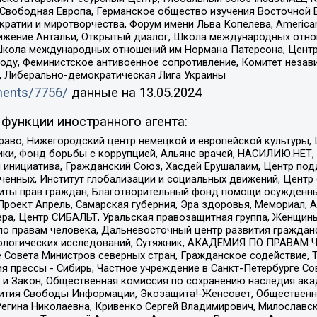
 Свободная Европа, Германское общество изучения Восточной 
и и миротворчества, Форум имени Льва Копелева, American Counci
ое движение Антальи, Открытый диалог, Школа международных отн
Школа международных отношений им Нормана Патерсона, Центр
ду, Феминистское антивоенное сопротивление, Комитет независ
а, Либерально-демократическая Лига Украины
uments/7756/
данные на
13.05.2024
функции иностранного агента:
раво, Нижегородский центр немецкой и европейской культуры,
тики, Фонд борьбы с коррупцией, Альянс врачей, НАСИЛИЮ.НЕТ,
я инициатива, Гражданский Союз, Хасдей Ерушалаим, Центр по
юченных, Институт глобализации и социальных движений, Цент
ты прав граждан, Благотворительный фонд помощи осужденным
а, Проект Апрель, Самарская губерния, Эра здоровья, Мемориал
ера, Центр СИБАЛЬТ, Уральская правозащитная группа, Женщины
по правам человека, Дальневосточный центр развития гражданс
ологических исследований, Сутяжник, АКАДЕМИЯ ПО ПРАВАМ Ч
е Совета Министров северных стран, Гражданское содействие,
я прессы - Сибирь, Частное учреждение в Санкт-Петербурге С
 и Закон, Общественная комиссия по сохранению наследия ак
звития Свободы Информации, Экозащита!-Женсовет, Общественн
Регина Николаевна, Кривенко Сергей Владимирович, Милославс