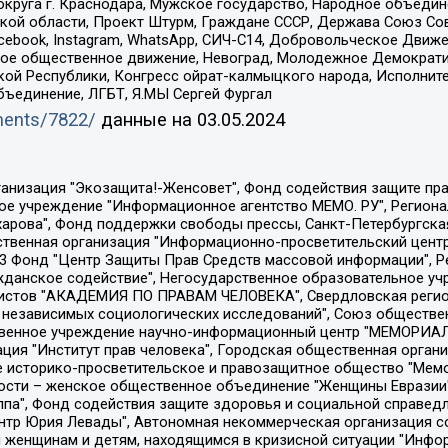
округа г. Краснодара, Мужское государство, Народное объедин
ой области, Проект Штурм, Граждане СССР, Держава Союз Сов
Facebook, Instagram, WhatsApp, СИЧ-С14, Добровольческое Движ
ское общественное движение, Невоград, Молодежное Демократ
ой Республики, Конгресс ойрат-калмыцкого народа, Исполнит
бъединение, ЛГБТ, Я.МЫ Сергей Фургал
uments/7822/
данные на
03.05.2024
Общество с ограниченной ответственностью "Радио Свободная Европа/Радио Свобода", Чешское информационное агентство "MEDIUM-ORIENT", Красноярская региональная общественная организация "Мы против СПИДа", Камалягин Денис Николаевич, Маркелов Сергей Евгеньевич, Пономарев Лев Александрович, Савицкая Людмила Алексеевна, Автономная некоммерческая организация "Центр по работе с проблемой насилия "НАСИЛИЮ.НЕТ", Межрегиональный профессиональный союз работников здравоохранения "Альянс врачей", Юридическое лицо, зарегистрированное в Латвийской Республике, SIA "Medusa Project" (регистрационный номер 40103797863, дата регистрации 10.06.2014), Некоммерческая организация "Фонд по борьбе с коррупцией", Автономная некоммерческая организация "Институт права и публичной политики", Баданин Роман Сергеевич, Гликин Максим Александрович, Железнова Мария Михайловна, Лукьянова Юлия Сергеевна, Маетная Елизавета Витальевна, Маняхин Петр Борисович, Чуракова Ольга Владимировна, Ярош Юлия Петровна, Юридическое лицо "The Insider SIA", зарегистрированное в Риге, Латвийская Республика (дата регистрации 26.06.2015), являющееся администратором доменного имени интернет-издания "The Insider SIA", https://theins.ru, Постернак Алексей Евгеньевич, Рубин Михаил Аркадьевич, Анин Роман Александрович, Юридическое лицо Istories fonds, зарегистрированное в Латвийской Республике (регистрационный номер 50008295751, дата регистрации 24.02.2020), Великовский Дмитрий Александрович, Долинина Ирина Николаевна, Мароховская Алеся Алексеевна, Шлейнов Роман Юрьевич, Шмагун Олеся Валентиновна, Общество с ограниченной ответственностью "Альтаир 2021", Общество с ограниченной ответственностью "Вега 2021", Общество с ограниченной ответственностью "Главный редактор 2021", Общество с ограниченной ответственностью "Ромашки монолит", Важенков Артем Валерьевич, Ивановская областная общественная организация "Центр гендерных исследований", Гурман Юрий Альбертович, Медиапроект "ОВД-Инфо", Егоров Владимир Владимирович, Жилинский Владимир Александрович, Общество с ограниченной ответственностью "ЗП", Иванова София Юрьевна, Карезина Инна Павловна, Кильтау Екатерина Викторовна, Петров Алексей Викторович, Пискунов Сергей Евгеньевич, Смирнов Сергей Сергеевич, Тихонов Михаил Сергеевич, Общество с ограниченной ответственностью "ЖУРНАЛИСТ-ИНОСТРАННЫЙ АГЕНТ", Арапова Галина Юрьевна, Вольтская Татьяна Анатольевна, Американская компания "Mason G.E.S. Anonymous Foundation" (США), являющаяся владельцем интернет-издания https://mnews.world/, Компания "Stichting Bellingcat", зарегистрированная в Нидерландах (дата регистрации 11.07.2018), Захаров Андрей Вячеславович, Клепиковская Екатерина Дмитриевна, Общество с ограниченной ответственностью "МЕМО", Перл Роман Александрович, Симонов Евгений Алексеевич, Соловьева Елена Анатольевна, Сотников Даниил Владимирович, Сурначева Елизавета Дмитриевна, Автономная некоммерческая организация по защите прав человека и информированию населения "Якутия – Наше Мнение", Общество с ограниченной ответственностью "Москоу диджитал медиа", с 26.01.2023 Общество с ограниченной ответственностью "Чайка Белые сады", Ветошкина Валерия Валерьевна, Заговора Максим Александрович, Межрегиональное общественное движение "Российская ЛГБТ - сеть", Оленичев Максим Владимирович, Павлов Иван Юрьевич, Скворцова Елена Сергеевна, Общество с ограниченной ответственностью "Как бы инагент", Кочетков Игорь Викторович, Общество с ограниченной ответственностью "Честные выборы", Еланчик Олег Александрович, Общество с ограниченной ответственностью "Нобелевский призыв", Гималова Регина Эмилевна, Григорьев Андрей Валерьевич, Григорьева Алина Александровна, Ассоциация по содействию защите прав призывников, альтернативнослужащих и военнослужащих "Правозащитная группа "Гражданин.Армия.Право", Хисамова Регина Фаритовна, Автономная некоммерческая организация по реализа