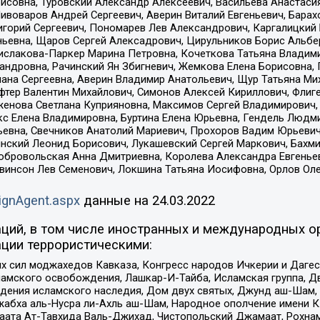
совна, Туровский Александр Алексеевич, Васильева Анастасия
Пивоваров Андрей Сергеевич, Аверин Виталий Евгеньевич, Бара
горий Сергеевич, Пономарев Лев Александрович, Каргалицкий 
ньевна, Щаров Сергей Алексадрович, Цирульников Борис Альбер
ислакова-Паркер Марина Петровна, Кочеткова Татьяна Владими
сандровна, Рачинский Ян Збигневич, Жемкова Елена Борисовна,
лана Сергеевна, Аверин Владимир Анатольевич, Щур Татьяна М
фтер Валентин Михайлович, Симонов Алексей Кириллович, Флиг
женова Светлана Куприяновна, Максимов Сергей Владимирович, 
кс Елена Владимировна, Буртина Елена Юрьевна, Гендель Людм
евна, Свечников Анатолий Мариевич, Прохоров Вадим Юрьевич
инский Леонид Борисович, Лукашевский Сергей Маркович, Бахм
Добровольская Анна Дмитриевна, Королева Александра Евгенье
евинсон Лев Семенович, Локшина Татьяна Иосифовна, Орлов Ол
ignAgent.aspx
данные на
24.03.2022
ций, в том числе иностранных и международных ор
ции террористическими:
ил моджахедов Кавказа, Конгресс народов Ичкерии и Дагеста
ламского освобождения, Лашкар-И-Тайба, Исламская группа, Дв
ения исламского наследия, Дом двух святых, Джунд аш-Шам, 
жабха аль-Нусра ли-Ахль аш-Шам, Народное ополчение имени К.
ата Ат-Тавхида Валь-Джихад, Чистопольский Джамаат, Рохнам