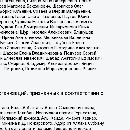
 Евгеньевна, Ривина Анна Валерьевна, Бойко
хоев Магомед Бекханович, Шарипков Олег
Борис Юльевич, Созаев Валерий Валерьевич,
тович, Гасан Ольга Павловна, Паутов Юрий
ровна, Чуркина Наталья Валерьевна, Акимова
 Гудков Лев Дмитриевич, Илларионова Юлия
ихайловна, Щур Николай Алексеевич, Блинушов
е Ирина Анатольевна, Мельникова Валентина
Беляев Сергей Иванович, Голубева Елена
ила Залмановна, Кокорина Екатерина Алексеевна,
, Шахова Елена Владимировна, Подузов Сергей
ин Вячеслав Иванович, Шабад Анатолий Ефимович,
вна, Смирнов Владимир Александрович, Вицин
ег Петрович, Полякова Мара Федоровна, Резник
ганизаций, признанных в соответствии с
на, База, Асбат аль-Ансар, Священная война,
ижение Талибан, Исламская партия Туркестана,
Исламский джихад, Аль-Каида, Имарат Кавказ,
 Минина и Д. Пожарского, Аджр от Аллаха Субхану
о ба суи давлати исломи, Террористическое