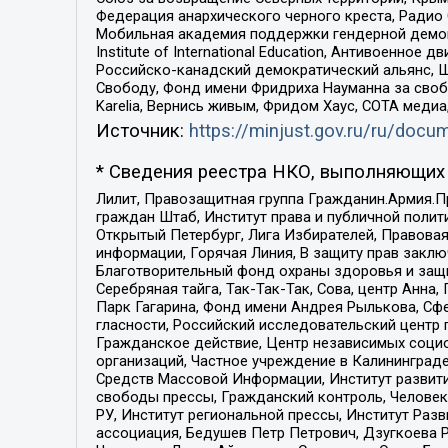
Федерация анархического черного креста, Радио
Мобильная академия поддержки гендерной демократи
Institute of International Education, Антивоенн
Российско-канадский демократический альянс, 
Свободу, Фонд имени Фридриха Науманна за свобо
Karelia, Вернись живым, Фридом Хаус, СОТА меди
Источник:
https://minjust.gov.ru/ru/doc
* Сведения реестра НКО, выполняющих 
Лилит, Правозащитная группа Гражданин.Армия.П
граждан Штаб, Институт права и публичной поли
Открытый Петербург, Лига Избирателей, Правова
информации, Горячая Линия, В защиту прав закл
Благотворительный фонд охраны здоровья и защи
Серебряная тайга, Так-Так-Так, Сова, центр Анн
Парк Гагарина, Фонд имени Андрея Рылькова, Сф
гласности, Российский исследовательский центр 
Гражданское действие, Центр независимых соци
организаций, Частное учреждение в Калининград
Средств Массовой Информации, Институт развити
свободы прессы, Гражданский контроль, Человек
РУ, Институт региональной прессы, Институт Ра
ассоциация, Бедушев Петр Петрович, Дзугкоева 