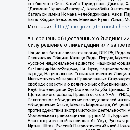
сообщество Сеть, Катиба Таухид валь-Джихад, Хай
“Джамаат “Красный пахарь”, Колумбайн, Хатлонск
батальон имени Номана Челебиджихана, Азов, Па
Батал-Хаджи Белхороев, Маньяки Культ Убийц, М
Источник:
http://nac.gov.ru/terroristichesk
* Перечень общественных объединений 
силу решение о ликвидации или запрете
Национал-большевистская партия, ВЕК РА, Рада 
Славянская Община Капища Веды Перуна, Мужская
Русское национальное единство, Национал-социа
Ат-Такфир Валь-Хиджра, Пит Буль, Национал-соц
народа, Национальная Социалистическая Инициат
Инглистической церкви Православных Староверов
свободе совести и о религиозных объединениях,
Клуб Болельщиков Футбольного Клуба Динамо, Фа
Щелковского района, Правый сектор, УНА - УНСО, У
Религиозное объединение последователей инглии
объединение Атака, Мечеть Мирмамеда, Община К
противодействии экстремистской деятельности, 
Молодежная правозащитная группа МПГ, Курсом П
Благотворительный пансионат Ак Умут, Русская ре
Иртыш Ultras, Русский Патриотический клуб-Нов