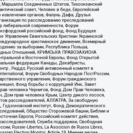
 Маршалла Соединенных Штатов, Тихоокеанский
нтический совет, Человек в беде, Европейский
 извлечения органов, Фалунь Дафа, Друзья
рганизация по расследованию преследований
тр либеральной современности, Форум
 Оксфордский российский фонд, Фонд Будущее
е Управление Евангельских Христиан Украинской
еждународное христианское движение, Всемирный
людению за выборами, Республика Польша,
народных Отношений, КРИМСЬКА ПРАВОЗАХИСНА
ы Центральной и Восточной Европы, Фонд Открытой
иональная федерация Канады, Декабристы,
тр , Риддл, Русский антивоенный комитет в
nternational, Форум Свободных Народов ПостРоссии,
дарственного управления, Форум гражданского
рнешнл, Фонд борьбы с коррупцией Инк, Завет
прав человека Чернигов, Фонд Дом Прав Человека,
н, Дом прав человека Крым, Центр дикого лосося,
стов расследователей, АЛЛАТРА, За свободную
д, Гудзоновский институт, Фонд Демократического
сследований, Общество Сторожевой башни, Библии и
сточная Европа, Российский комитет действия,
-расследователей, Служба поддержки, Свободная
 Russie-Libertes, La Asocicion de Rusos Libres,
an Election Monitor, Article 19, Мнение медиа,