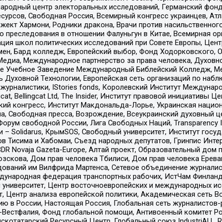
родный центр электоральных исследований, Германский фонд
рсов, Свободная Россия, Всемирный конгресс украинцев, Атла
ект Хармони, Родники дракона, Врачи против насильственного
ию преследования в отношении Фалуньгун в Китае, Всемирная о
ация школ политических исследований при Совете Европы, Цен
мен, Бард колледж, Европейский выбор, Фонд Ходорковского,
едиа, Международное партнерство за права человека, Духовно
ое Учебное Заведение Международный Библейский Колледж, М
ь Духовной Технологии, Европейская сеть организаций по наб
урналистики, IStories fonds, Королевский Институт Между
gcat, Bellingcat Ltd, The Insider, Институт правовой инициатив
инский конгресс, Институт Макдональда-Лорье, Украинская нац
, Свободная пресса, Возрождение, Всеукраинский духовный цен
орум свободной России, Лига Свободных Наций, Transparеncy I
– Solidarus, КрымSOS, Свободный университет, Институт госу
в Тисима и Хабомаи, Съезд народных депутатов, Гринпис Инте
DR Novaja Gazeta-Europe, Алтай проект, Образовательный дом 
зскова, Дом прав человека Тбилиси, Дом прав человека Ерева
едований им Вилфрида Мартенса, Сетевое объединение журнали
Международная федерация транспортных рабочих, ИстЧам Финлан
й университет, Центр восточноевропейских и международных и
, Центр анализа европейской политики, Академическая сеть Во
ю в России, Настоящая Россия, Глобальная сеть журналистов
естфалия, Фонд глобальной помощи, Антивоенный комитет России,
татарский Ресурсный Центр, Глобальный союз IndustriALL, Russi