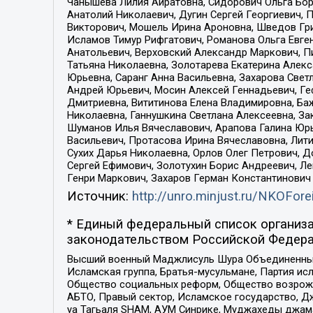
Чанышева Лилия Айратовна, Сидорович Ольга Бори
Анатолий Николаевич, Дугин Сергей Георгиевич, 
Викторович, Мошель Ирина Ароновна, Шведов Гри
Исламов Тимур Рифгатович, Романова Ольга Евге
Анатольевич, Верховский Александр Маркович, П
Татьяна Николаевна, Золотарева Екатерина Алек
Юрьевна, Саранг Анна Васильевна, Захарова Свет
Андрей Юрьевич, Мосин Алексей Геннадьевич, Ге
Дмитриевна, Вититинова Елена Владимировна, Ба
Николаевна, Ганнушкина Светлана Алексеевна, За
Шуманов Илья Вячеславович, Арапова Галина Юрь
Васильевич, Протасова Ирина Вячеславовна, Лит
Сухих Дарья Николаевна, Орлов Олег Петрович, 
Сергей Ефимович, Золотухин Борис Андреевич, Л
Генри Маркович, Захаров Герман Константинович
Источник:
http://unro.minjust.ru/NKOFore
* Единый федеральный список организа
законодательством Российской Федера
Высший военный Маджлисуль Шура Объединенных с
Исламская группа, Братья-мусульмане, Партия ис
Общество социальных реформ, Общество возрожд
АБТО, Правый сектор, Исламское государство, Д
уа Тагьаля SHAM, АУМ Синрике, Муджахеды джама