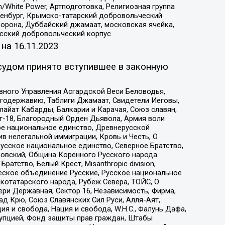
/White Power, Артподготовка, Религиозная группа
Оренбург, Крымско-татарский добровольческий
орона, Дуббайский джамаат, московская ячейка,
усский добровольческий корпус
 на
16.11.2023
судом принято вступившее в законную
вного Управления Асгардской Веси Беловодья,
годержавию, Таблиги Джамаат, Свидетели Иеговы,
айат Кабарды, Балкарии и Карачая, Союз славян,
т-18, Благородный Орден Дьявола, Армия воли
ое национальное единство, Древнерусской
 нелегальной иммиграции, Кровь и Честь, О
усское национальное единство, Северное Братство,
ровский, Община Коренного Русского народа
атство, Белый Крест, Misanthropic division,
еское объединение Русские, Русское национальное
котатарского народа, Рубеж Севера, ТОЙС, О
ри Державная, Сектор 16, Независимость, Фирма,
д Крю, Союз Славянских Сил Руси, Алля-Аят,
я и свобода, Нация и свобода, W.H.С., Фалунь Дафа,
рупцией, Фонд защиты прав граждан, Штабы