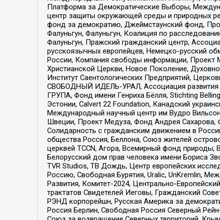
Платформа за Демократические Выборы, Междуна
центр защиты окружающей среды и природных ресу
фонд за демократию, Джеймстаунский фонд, Прож
Фалуньгун, Фалуньгун, Коалиция по расследован
Фалуньгун, Пражский гражданский центр, Ассоци
русскоязычных европейцев, Немецко-русский об
России, Компания свободы информации, Проект М
Христианской Церкви, Новое Поколение, Духовн
Институт Саентологических Предприятий, Церков
СВОБОДНЫЙ ИДЕЛЬ-УРАЛ, Ассоциация развития ж
ГРУПА, Фонд имени Генриха Бёлля, Stichting Bellin
Эстонии, Calvert 22 Foundation, Канадский укра
Международный научный центр им Вудро Вильсона
Швеции, Проект Медуза, Фонд Андрея Сахарова, Ф
Солидарность с гражданским движением в России 
общества Россия, Беллона, Союз жителей острово
церквей TCCN, Агора, Всемирный фонд природы, B
Белорусский дом прав человека имени Бориса Зво
TVR Studios, ТВ Дождь, Центр европейских иссл
Россию, Свободная Бурятия, Uralic, UnKremlin, 
Развития, Комитет-2024, Центрально-Европейски
трактатов Свидетелей Иеговы, Гражданский Совет
РЭНД корпорейшн, Русская Америка за демократи
Россия Берлин, Свободная Россия Северный Рейн-В
Союз за возвращение Северных территорий, Крымско