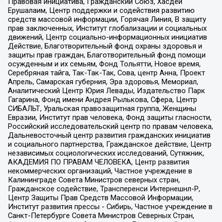
Правовая инициатива, Гражданский Союз, Хасдей
Ерушалаим, Центр поддержки и содействия развитию
средств массовой информации, Горячая Линия, В защиту
прав заключенных, Институт глобализации и социальных
движений, Центр социально-информационных инициатив
Действие, Благотворительный фонд охраны здоровья и
защиты прав граждан, Благотворительный фонд помощи
осужденным и их семьям, Фонд Тольятти, Новое время,
Серебряная тайга, Так-Так-Так, Сова, центр Анна, Проект
Апрель, Самарская губерния, Эра здоровья, Мемориал,
Аналитический Центр Юрия Левады, Издательство Парк
Гагарина, Фонд имени Андрея Рылькова, Сфера, Центр
СИБАЛЬТ, Уральская правозащитная группа, Женщины
Евразии, Институт прав человека, Фонд защиты гласности,
Российский исследовательский центр по правам человека,
Дальневосточный центр развития гражданских инициатив
и социального партнерства, Гражданское действие, Центр
независимых социологических исследований, Сутяжник,
АКАДЕМИЯ ПО ПРАВАМ ЧЕЛОВЕКА, Центр развития
некоммерческих организаций, Частное учреждение в
Калининграде Совета Министров северных стран,
Гражданское содействие, Трансперенси Интернешнл-Р,
Центр Защиты Прав Средств Массовой Информации,
Институт развития прессы - Сибирь, Частное учреждение в
Санкт-Петербурге Совета Министров Северных Стран,