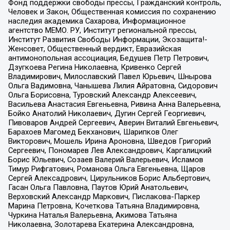
Фонд поддержки свободы прессы, Гражданский контроль,
Человек и Закон, Общественная комиссия по сохранению
наследия академика Сахарова, Информационное
агентство МЕМО. РУ, Институт региональной прессы,
Институт Развития Свободы Информации, Экозащита!-
Женсовет, Общественный вердикт, Евразийская
антимонопольная ассоциация, Бедушев Петр Петрович,
Дзугкоева Регина Николаевна, Кривенко Сергей
Владимирович, Милославский Павел Юрьевич, Шнырова
Ольга Вадимовна, Чанышева Лилия Айратовна, Сидорович
Ольга Борисовна, Туровский Александр Алексеевич,
Васильева Анастасия Евгеньевна, Ривина Анна Валерьевна,
Бойко Анатолий Николаевич, Дугин Сергей Георгиевич,
Пивоваров Андрей Сергеевич, Аверин Виталий Евгеньевич,
Барахоев Магомед Бекханович, Шарипков Олег
Викторович, Мошель Ирина Ароновна, Шведов Григорий
Сергеевич, Пономарев Лев Александрович, Каргалицкий
Борис Юльевич, Созаев Валерий Валерьевич, Исламов
Тимур Рифгатович, Романова Ольга Евгеньевна, Щаров
Сергей Алексадрович, Цирульников Борис Альбертович,
Гасан Ольга Павловна, Паутов Юрий Анатольевич,
Верховский Александр Маркович, Пислакова-Паркер
Марина Петровна, Кочеткова Татьяна Владимировна,
Чуркина Наталья Валерьевна, Акимова Татьяна
Николаевна, Золотарева Екатерина Александровна,