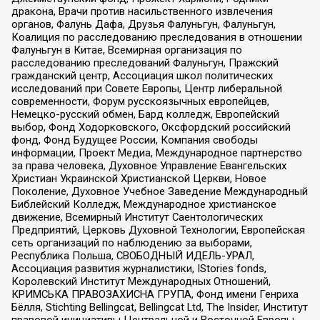
дракона, Врачи против насильственного извлечения
органов, Фалунь Дафа, Друзья Фалуньгун, Фалуньгун,
Коалиция по расследованию преследования в отношении
Фалуньгун в Китае, Всемирная организация по
расследованию преследований Фалуньгун, Пражский
гражданский центр, Ассоциация школ политических
исследований при Совете Европы, Центр либеральной
современности, Форум русскоязычных европейцев,
Немецко-русский обмен, Бард колледж, Европейский
выбор, Фонд Ходорковского, Оксфордский российский
фонд, Фонд Будущее России, Компания свободы
информации, Проект Медиа, Международное партнерство
за права человека, Духовное Управление Евангельских
Христиан Украинской Христианской Церкви, Новое
Поколение, Духовное Учебное Заведение Международный
Библейский Колледж, Международное христианское
движение, Всемирный Институт Саентологических
Предприятий, Церковь Духовной Технологии, Европейская
сеть организаций по наблюдению за выборами,
Республика Польша, СВОБОДНЫЙ ИДЕЛЬ-УРАЛ,
Ассоциация развития журналистики, IStories fonds,
Королевский Институт Международных Отношений,
КРИМСЬКА ПРАВОЗАХИСНА ГРУПА, Фонд имени Генриха
Бёлля, Stichting Bellingcat, Bellingcat Ltd, The Insider, Институт
правовой инициативы Центральной и Восточной Европы,