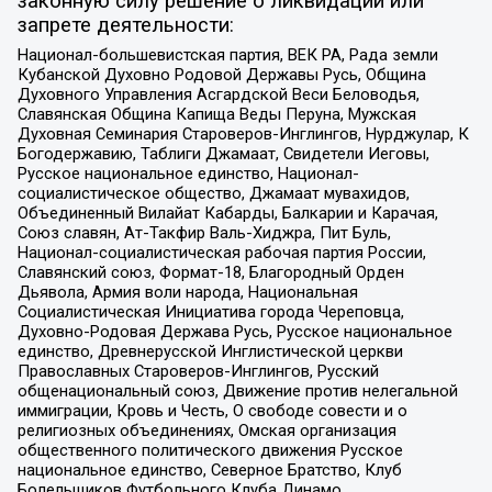
законную силу решение о ликвидации или
запрете деятельности:
Национал-большевистская партия, ВЕК РА, Рада земли
Кубанской Духовно Родовой Державы Русь, Община
Духовного Управления Асгардской Веси Беловодья,
Славянская Община Капища Веды Перуна, Мужская
Духовная Семинария Староверов-Инглингов, Нурджулар, К
Богодержавию, Таблиги Джамаат, Свидетели Иеговы,
Русское национальное единство, Национал-
социалистическое общество, Джамаат мувахидов,
Объединенный Вилайат Кабарды, Балкарии и Карачая,
Союз славян, Ат-Такфир Валь-Хиджра, Пит Буль,
Национал-социалистическая рабочая партия России,
Славянский союз, Формат-18, Благородный Орден
Дьявола, Армия воли народа, Национальная
Социалистическая Инициатива города Череповца,
Духовно-Родовая Держава Русь, Русское национальное
единство, Древнерусской Инглистической церкви
Православных Староверов-Инглингов, Русский
общенациональный союз, Движение против нелегальной
иммиграции, Кровь и Честь, О свободе совести и о
религиозных объединениях, Омская организация
общественного политического движения Русское
национальное единство, Северное Братство, Клуб
Болельщиков Футбольного Клуба Динамо,