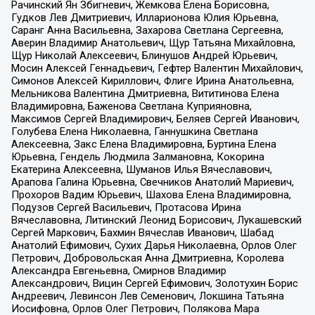
Рачинский Ян Збигневич, Жемкова Елена Борисовна,
Гудков Лев Дмитриевич, Илларионова Юлия Юрьевна,
Саранг Анна Васильевна, Захарова Светлана Сергеевна,
Аверин Владимир Анатольевич, Щур Татьяна Михайловна,
Щур Николай Алексеевич, Блинушов Андрей Юрьевич,
Мосин Алексей Геннадьевич, Гефтер Валентин Михайлович,
Симонов Алексей Кириллович, Флиге Ирина Анатольевна,
Мельникова Валентина Дмитриевна, Вититинова Елена
Владимировна, Баженова Светлана Куприяновна,
Максимов Сергей Владимирович, Беляев Сергей Иванович,
Голубева Елена Николаевна, Ганнушкина Светлана
Алексеевна, Закс Елена Владимировна, Буртина Елена
Юрьевна, Гендель Людмила Залмановна, Кокорина
Екатерина Алексеевна, Шуманов Илья Вячеславович,
Арапова Галина Юрьевна, Свечников Анатолий Мариевич,
Прохоров Вадим Юрьевич, Шахова Елена Владимировна,
Подузов Сергей Васильевич, Протасова Ирина
Вячеславовна, Литинский Леонид Борисович, Лукашевский
Сергей Маркович, Бахмин Вячеслав Иванович, Шабад
Анатолий Ефимович, Сухих Дарья Николаевна, Орлов Олег
Петрович, Добровольская Анна Дмитриевна, Королева
Александра Евгеньевна, Смирнов Владимир
Александрович, Вицин Сергей Ефимович, Золотухин Борис
Андреевич, Левинсон Лев Семенович, Локшина Татьяна
Иосифовна, Орлов Олег Петрович, Полякова Мара