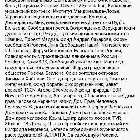
Фонд Открытой Эстонии, Calvert 22 Foundation, Канадский
украинский конгресс, Институт Макдональда-Лорье,
Украинская национальная федерация Канады,
Декабристы, Международный научный центр им Вудро
Вильсона, Свободная пресса, Возрождение, Всеукраинский
духовный центр , Риддл, Русский антивоенный комитет в
Швеции, Проект Медуза, Фонд Андрея Сахарова, Форум
свободной России, Лига Свободных Наций, Transparеncy
International, Форум Свободных Народов ПостРоссии,
Солидарность с гражданским движением в России –
Solidarus, КрымSOS, Свободный университет, Институт
государственного управления, Форум гражданского
общества Россия, Беллона, Союз жителей островов
Тисима и Хабомаи, Съезд народных депутатов, Гринпис
Интернешнл, Фонд борьбы с коррупцией Инк, Завет
церквей TCCN, Агора, Всемирный фонд природы, BDR
Novaja Gazeta-Europe, Алтай проект, Образовательный дом
прав человека Чернигов, Фонд Дом Прав Человека,
Белорусский дом прав человека имени Бориса Звозскова,
Дом прав человека Тбилиси, Дом прав человека Ереван,
Дом прав человека Крым, Центр дикого лосося, TVR
Studios, ТВ Дождь, Центр европейских исследований им
Вилфрида Мартенса, Сетевое объединение журналистов
расследователей, АЛЛАТРА, За свободную Россию,