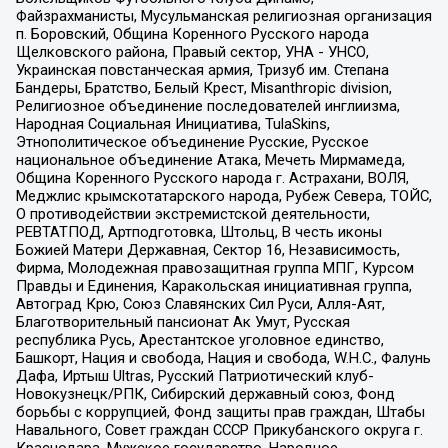
Файзрахманисты, Мусульманская религиозная организация
п. Боровский, Община Коренного Русского народа
Щелковского района, Правый сектор, УНА - УНСО,
Украинская повстанческая армия, Тризуб им. Степана
Бандеры, Братство, Белый Крест, Misanthropic division,
Религиозное объединение последователей инглиизма,
Народная Социальная Инициатива, TulaSkins,
Этнополитическое объединение Русские, Русское
национальное объединение Атака, Мечеть Мирмамеда,
Община Коренного Русского народа г. Астрахани, ВОЛЯ,
Меджлис крымскотатарского народа, Рубеж Севера, ТОЙС,
О противодействии экстремистской деятельности,
РЕВТАТПОД, Артподготовка, Штольц, В честь иконы
Божией Матери Державная, Сектор 16, Независимость,
Фирма, Молодежная правозащитная группа МПГ, Курсом
Правды и Единения, Каракольская инициативная группа,
Автоград Крю, Союз Славянских Сил Руси, Алля-Аят,
Благотворительный пансионат Ак Умут, Русская
республика Русь, Арестантское уголовное единство,
Башкорт, Нация и свобода, Нация и свобода, W.H.С., Фалунь
Дафа, Иртыш Ultras, Русский Патриотический клуб-
Новокузнецк/РПК, Сибирский державный союз, Фонд
борьбы с коррупцией, Фонд защиты прав граждан, Штабы
Навального, Совет граждан СССР Прикубанского округа г.