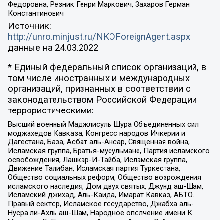
Федоровна, Резник Генри Маркович, Захаров Герман
Константинович
Источник:
http://unro.minjust.ru/NKOForeignAgent.aspx
данные на
24.03.2022
* Единый федеральный список организаций, в
том числе иностранных и международных
организаций, признанных в соответствии с
законодательством Российской Федерации
террористическими:
Высший военный Маджлисуль Шура Объединенных сил
моджахедов Кавказа, Конгресс народов Ичкерии и
Дагестана, База, Асбат аль-Ансар, Священная война,
Исламская группа, Братья-мусульмане, Партия исламского
освобождения, Лашкар-И-Тайба, Исламская группа,
Движение Талибан, Исламская партия Туркестана,
Общество социальных реформ, Общество возрождения
исламского наследия, Дом двух святых, Джунд аш-Шам,
Исламский джихад, Аль-Каида, Имарат Кавказ, АБТО,
Правый сектор, Исламское государство, Джабха аль-
Нусра ли-Ахль аш-Шам, Народное ополчение имени К.