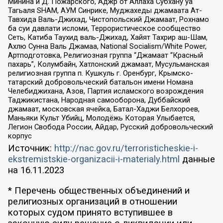
Минина и Д. Пожарского, Аджр от Аллаха Субхану уа
Тагьаля SHAM, АУМ Синрике, Муджахеды джамаата Ат-
Тавхида Валь-Джихад, Чистопольский Джамаат, Рохнамо
ба суи давлати исломи, Террористическое сообщество
Сеть, Катиба Таухид валь-Джихад, Хайят Тахрир аш-Шам,
Ахлю Сунна Валь Джамаа, National Socialism/White Power,
Артподготовка, Религиозная группа “Джамаат “Красный
пахарь”, Колумбайн, Хатлонский джамаат, Мусульманская
религиозная группа п. Кушкуль г. Оренбург, Крымско-
татарский добровольческий батальон имени Номана
Челебиджихана, Азов, Партия исламского возрождения
Таджикистана, Народная самооборона, Дуббайский
джамаат, московская ячейка, Батал-Хаджи Белхороев,
Маньяки Культ Убийц, Молодёжь Которая Улыбается,
Легион Свобода России, Айдар, Русский добровольческий
корпус
Источник:
http://nac.gov.ru/terroristicheskie-i-
ekstremistskie-organizacii-i-materialy.html
данные
на
16.11.2023
* Перечень общественных объединений и
религиозных организаций в отношении
которых судом принято вступившее в