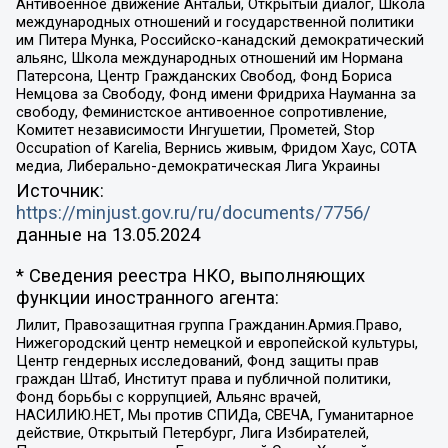
Антивоенное движение Антальи, Открытый диалог, Школа
международных отношений и государственной политики
им Питера Мунка, Российско-канадский демократический
альянс, Школа международных отношений им Нормана
Патерсона, Центр Гражданских Свобод, Фонд Бориса
Немцова за Свободу, Фонд имени Фридриха Науманна за
свободу, Феминистское антивоенное сопротивление,
Комитет независимости Ингушетии, Прометей, Stop
Occupation of Karelia, Вернись живым, Фридом Хаус, СОТА
медиа, Либерально-демократическая Лига Украины
Источник:
https://minjust.gov.ru/ru/documents/7756/
данные на
13.05.2024
* Сведения реестра НКО, выполняющих
функции иностранного агента:
Лилит, Правозащитная группа Гражданин.Армия.Право,
Нижегородский центр немецкой и европейской культуры,
Центр гендерных исследований, Фонд защиты прав
граждан Штаб, Институт права и публичной политики,
Фонд борьбы с коррупцией, Альянс врачей,
НАСИЛИЮ.НЕТ, Мы против СПИДа, СВЕЧА, Гуманитарное
действие, Открытый Петербург, Лига Избирателей,