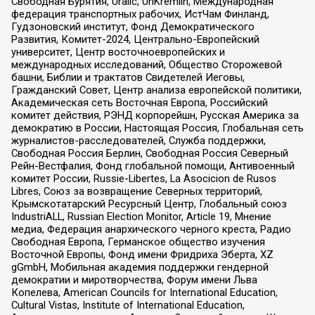
Свободная Бурятия, Uralic, UnKremlin, Международная
федерация транспортных рабочих, ИстЧам Финланд,
Гудзоновский институт, Фонд Демократического
Развития, Комитет-2024, Центрально-Европейский
университет, Центр восточноевропейских и
международных исследований, Общество Сторожевой
башни, Библии и трактатов Свидетелей Иеговы,
Гражданский Совет, Центр анализа европейской политики,
Академическая сеть Восточная Европа, Российский
комитет действия, РЭНД корпорейшн, Русская Америка за
демократию в России, Настоящая Россия, Глобальная сеть
журналистов-расследователей, Служба поддержки,
Свободная Россия Берлин, Свободная Россия Северный
Рейн-Вестфалия, Фонд глобальной помощи, Антивоенный
комитет России, Russie-Libertes, La Asocicion de Rusos
Libres, Союз за возвращение Северных территорий,
Крымскотатарский Ресурсный Центр, Глобальный союз
IndustriALL, Russian Election Monitor, Article 19, Мнение
медиа, Федерация анархического черного креста, Радио
Свободная Европа, Германское общество изучения
Восточной Европы, Фонд имени Фридриха Эберта, XZ
gGmbH, Мобильная академия поддержки гендерной
демократии и миротворчества, Форум имени Льва
Копелева, American Councils for International Education,
Cultural Vistas, Institute of International Education,