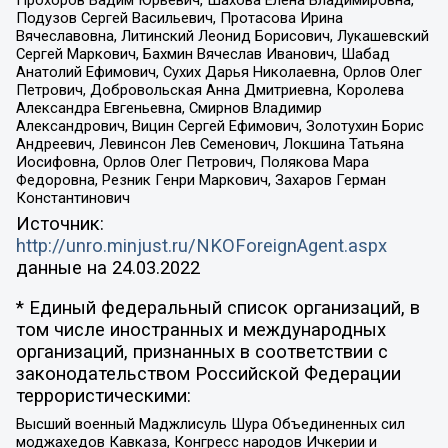
Прохоров Вадим Юрьевич, Шахова Елена Владимировна,
Подузов Сергей Васильевич, Протасова Ирина
Вячеславовна, Литинский Леонид Борисович, Лукашевский
Сергей Маркович, Бахмин Вячеслав Иванович, Шабад
Анатолий Ефимович, Сухих Дарья Николаевна, Орлов Олег
Петрович, Добровольская Анна Дмитриевна, Королева
Александра Евгеньевна, Смирнов Владимир
Александрович, Вицин Сергей Ефимович, Золотухин Борис
Андреевич, Левинсон Лев Семенович, Локшина Татьяна
Иосифовна, Орлов Олег Петрович, Полякова Мара
Федоровна, Резник Генри Маркович, Захаров Герман
Константинович
Источник:
http://unro.minjust.ru/NKOForeignAgent.aspx
данные на
24.03.2022
* Единый федеральный список организаций, в
том числе иностранных и международных
организаций, признанных в соответствии с
законодательством Российской Федерации
террористическими:
Высший военный Маджлисуль Шура Объединенных сил
моджахедов Кавказа, Конгресс народов Ичкерии и