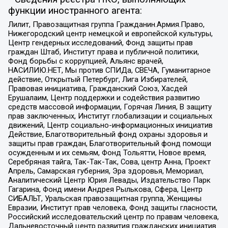
функции иностранного агента:
Лилит, Правозащитная группа Гражданин.Армия.Право,
Нижегородский центр немецкой и европейской культуры,
Центр гендерных исследований, Фонд защиты прав
граждан Штаб, Институт права и публичной политики,
Фонд борьбы с коррупцией, Альянс врачей,
НАСИЛИЮ.НЕТ, Мы против СПИДа, СВЕЧА, Гуманитарное
действие, Открытый Петербург, Лига Избирателей,
Правовая инициатива, Гражданский Союз, Хасдей
Ерушалаим, Центр поддержки и содействия развитию
средств массовой информации, Горячая Линия, В защиту
прав заключенных, Институт глобализации и социальных
движений, Центр социально-информационных инициатив
Действие, Благотворительный фонд охраны здоровья и
защиты прав граждан, Благотворительный фонд помощи
осужденным и их семьям, Фонд Тольятти, Новое время,
Серебряная тайга, Так-Так-Так, Сова, центр Анна, Проект
Апрель, Самарская губерния, Эра здоровья, Мемориал,
Аналитический Центр Юрия Левады, Издательство Парк
Гагарина, Фонд имени Андрея Рылькова, Сфера, Центр
СИБАЛЬТ, Уральская правозащитная группа, Женщины
Евразии, Институт прав человека, Фонд защиты гласности,
Российский исследовательский центр по правам человека,
Дальневосточный центр развития гражданских инициатив