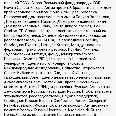
церквей TCCN, Агора, Всемирный фонд природы, BDR
Novaja Gazeta-Europe, Алтай проект, Образовательный дом
прав человека Чернигов, Фонд Дом Прав Человека,
Белорусский дом прав человека имени Бориса Звозскова,
Дом прав человека Тбилиси, Дом прав человека Ереван,
Дом прав человека Крым, Центр дикого лосося, TVR
Studios, ТВ Дождь, Центр европейских исследований им
Вилфрида Мартенса, Сетевое объединение журналистов
расследователей, АЛЛАТРА, За свободную Россию,
Свободная Бурятия, Uralic, UnKremlin, Международная
федерация транспортных рабочих, ИстЧам Финланд,
Гудзоновский институт, Фонд Демократического
Развития, Комитет-2024, Центрально-Европейский
университет, Центр восточноевропейских и
международных исследований, Общество Сторожевой
башни, Библии и трактатов Свидетелей Иеговы,
Гражданский Совет, Центр анализа европейской политики,
Академическая сеть Восточная Европа, Российский
комитет действия, РЭНД корпорейшн, Русская Америка за
демократию в России, Настоящая Россия, Глобальная сеть
журналистов-расследователей, Служба поддержки,
Свободная Россия Берлин, Свободная Россия Северный
Рейн-Вестфалия, Фонд глобальной помощи, Антивоенный
комитет России, Russie-Libertes, La Asocicion de Rusos
Libres, Союз за возвращение Северных территорий,