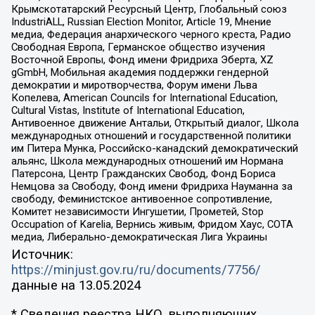
Крымскотатарский Ресурсный Центр, Глобальный союз
IndustriALL, Russian Election Monitor, Article 19, Мнение
медиа, Федерация анархического черного креста, Радио
Свободная Европа, Германское общество изучения
Восточной Европы, Фонд имени Фридриха Эберта, XZ
gGmbH, Мобильная академия поддержки гендерной
демократии и миротворчества, Форум имени Льва
Копелева, American Councils for International Education,
Cultural Vistas, Institute of International Education,
Антивоенное движение Антальи, Открытый диалог, Школа
международных отношений и государственной политики
им Питера Мунка, Российско-канадский демократический
альянс, Школа международных отношений им Нормана
Патерсона, Центр Гражданских Свобод, Фонд Бориса
Немцова за Свободу, Фонд имени Фридриха Науманна за
свободу, Феминистское антивоенное сопротивление,
Комитет независимости Ингушетии, Прометей, Stop
Occupation of Karelia, Вернись живым, Фридом Хаус, СОТА
медиа, Либерально-демократическая Лига Украины
Источник:
https://minjust.gov.ru/ru/documents/7756/
данные на
13.05.2024
* Сведения реестра НКО, выполняющих