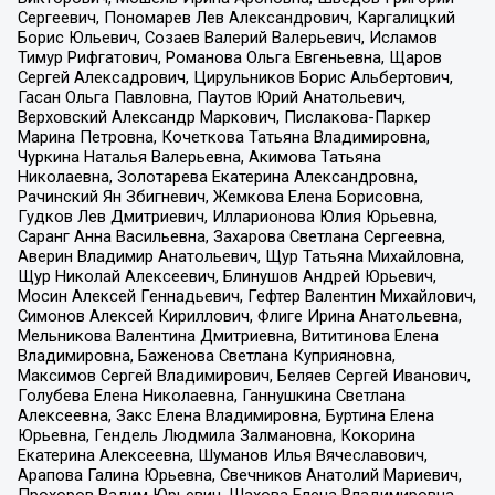
Сергеевич, Пономарев Лев Александрович, Каргалицкий
Борис Юльевич, Созаев Валерий Валерьевич, Исламов
Тимур Рифгатович, Романова Ольга Евгеньевна, Щаров
Сергей Алексадрович, Цирульников Борис Альбертович,
Гасан Ольга Павловна, Паутов Юрий Анатольевич,
Верховский Александр Маркович, Пислакова-Паркер
Марина Петровна, Кочеткова Татьяна Владимировна,
Чуркина Наталья Валерьевна, Акимова Татьяна
Николаевна, Золотарева Екатерина Александровна,
Рачинский Ян Збигневич, Жемкова Елена Борисовна,
Гудков Лев Дмитриевич, Илларионова Юлия Юрьевна,
Саранг Анна Васильевна, Захарова Светлана Сергеевна,
Аверин Владимир Анатольевич, Щур Татьяна Михайловна,
Щур Николай Алексеевич, Блинушов Андрей Юрьевич,
Мосин Алексей Геннадьевич, Гефтер Валентин Михайлович,
Симонов Алексей Кириллович, Флиге Ирина Анатольевна,
Мельникова Валентина Дмитриевна, Вититинова Елена
Владимировна, Баженова Светлана Куприяновна,
Максимов Сергей Владимирович, Беляев Сергей Иванович,
Голубева Елена Николаевна, Ганнушкина Светлана
Алексеевна, Закс Елена Владимировна, Буртина Елена
Юрьевна, Гендель Людмила Залмановна, Кокорина
Екатерина Алексеевна, Шуманов Илья Вячеславович,
Арапова Галина Юрьевна, Свечников Анатолий Мариевич,