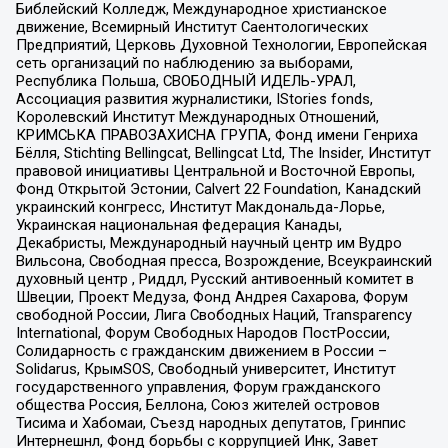
Библейский Колледж, Международное христианское
движение, Всемирный Институт Саентологических
Предприятий, Церковь Духовной Технологии, Европейская
сеть организаций по наблюдению за выборами,
Республика Польша, СВОБОДНЫЙ ИДЕЛЬ-УРАЛ,
Ассоциация развития журналистики, IStories fonds,
Королевский Институт Международных Отношений,
КРИМСЬКА ПРАВОЗАХИСНА ГРУПА, Фонд имени Генриха
Бёлля, Stichting Bellingcat, Bellingcat Ltd, The Insider, Институт
правовой инициативы Центральной и Восточной Европы,
Фонд Открытой Эстонии, Calvert 22 Foundation, Канадский
украинский конгресс, Институт Макдональда-Лорье,
Украинская национальная федерация Канады,
Декабристы, Международный научный центр им Вудро
Вильсона, Свободная пресса, Возрождение, Всеукраинский
духовный центр , Риддл, Русский антивоенный комитет в
Швеции, Проект Медуза, Фонд Андрея Сахарова, Форум
свободной России, Лига Свободных Наций, Transparеncy
International, Форум Свободных Народов ПостРоссии,
Солидарность с гражданским движением в России –
Solidarus, КрымSOS, Свободный университет, Институт
государственного управления, Форум гражданского
общества Россия, Беллона, Союз жителей островов
Тисима и Хабомаи, Съезд народных депутатов, Гринпис
Интернешнл, Фонд борьбы с коррупцией Инк, Завет