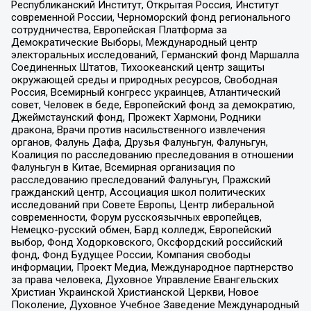
Республиканский Институт, Открытая Россия, Институт
современной России, Черноморский фонд регионального
сотрудничества, Европейская Платформа за
Демократические Выборы, Международный центр
электоральных исследований, Германский фонд Маршалла
Соединенных Штатов, Тихоокеанский центр защиты
окружающей среды и природных ресурсов, Свободная
Россия, Всемирный конгресс украинцев, Атлантический
совет, Человек в беде, Европейский фонд за демократию,
Джеймстаунский фонд, Прожект Хармони, Родники
дракона, Врачи против насильственного извлечения
органов, Фалунь Дафа, Друзья Фалуньгун, Фалуньгун,
Коалиция по расследованию преследования в отношении
Фалуньгун в Китае, Всемирная организация по
расследованию преследований Фалуньгун, Пражский
гражданский центр, Ассоциация школ политических
исследований при Совете Европы, Центр либеральной
современности, Форум русскоязычных европейцев,
Немецко-русский обмен, Бард колледж, Европейский
выбор, Фонд Ходорковского, Оксфордский российский
фонд, Фонд Будущее России, Компания свободы
информации, Проект Медиа, Международное партнерство
за права человека, Духовное Управление Евангельских
Христиан Украинской Христианской Церкви, Новое
Поколение, Духовное Учебное Заведение Международный