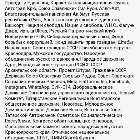
Правды и Единения, Каракольская инициативная группа,
Автоград Крю, Союз Славянских Сил Руси, Алля-Аят,
Благотворительный пансионат Ак Умут, Русская
республика Русь, Арестантское уголовное единство,
Башкорт, Нация и свобода, Нация и свобода, W.H.С., Фалунь
Дафа, Иртыш Ultras, Русский Патриотический клуб-
Новокузнецк/РПК, Сибирский державный союз, Фонд
борьбы с коррупцией, Фонд защиты прав граждан, Штабы
Навального, Совет граждан СССР Прикубанского округа г.
Краснодара, Мужское государство, Народное
объединение русского движения, Народное движение
Адат, Народный совет граждан РСФСР СССР
Архангельской области, Проект Штурм, Граждане СССР,
Держава Союз Советских Светлых Родов, Совет Советских
Социалистических Районов, Meta Platforms Inc, Facebook,
Instagram, WhatsApp, СИЧ-С14, Добровольческое
Движение Организации украинских националистов, Черный
Комитет, Татарстанское Региональное Всетатарское
общественное движение, Невоград, Молодежное
Демократическое Движение Весна, Верховный Совет
Татарской Автономной Советской Социалистической
Республики, Конгресс ойрат-калмыцкого народа,
Исполнительный комитет совета народных депутатов
Красноярского края, Этническое национальное
объединение, ЛГБТ, Я.МЫ Сергей Фургал