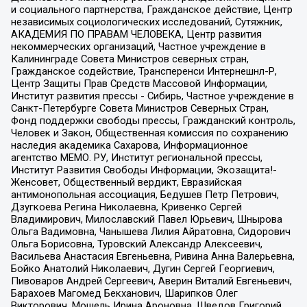
и социального партнерства, Гражданское действие, Центр
независимых социологических исследований, Сутяжник,
АКАДЕМИЯ ПО ПРАВАМ ЧЕЛОВЕКА, Центр развития
некоммерческих организаций, Частное учреждение в
Калининграде Совета Министров северных стран,
Гражданское содействие, Трансперенси Интернешнл-Р,
Центр Защиты Прав Средств Массовой Информации,
Институт развития прессы - Сибирь, Частное учреждение в
Санкт-Петербурге Совета Министров Северных Стран,
Фонд поддержки свободы прессы, Гражданский контроль,
Человек и Закон, Общественная комиссия по сохранению
наследия академика Сахарова, Информационное
агентство МЕМО. РУ, Институт региональной прессы,
Институт Развития Свободы Информации, Экозащита!-
Женсовет, Общественный вердикт, Евразийская
антимонопольная ассоциация, Бедушев Петр Петрович,
Дзугкоева Регина Николаевна, Кривенко Сергей
Владимирович, Милославский Павел Юрьевич, Шнырова
Ольга Вадимовна, Чанышева Лилия Айратовна, Сидорович
Ольга Борисовна, Туровский Александр Алексеевич,
Васильева Анастасия Евгеньевна, Ривина Анна Валерьевна,
Бойко Анатолий Николаевич, Дугин Сергей Георгиевич,
Пивоваров Андрей Сергеевич, Аверин Виталий Евгеньевич,
Барахоев Магомед Бекханович, Шарипков Олег
Викторович, Мошель Ирина Ароновна, Шведов Григорий