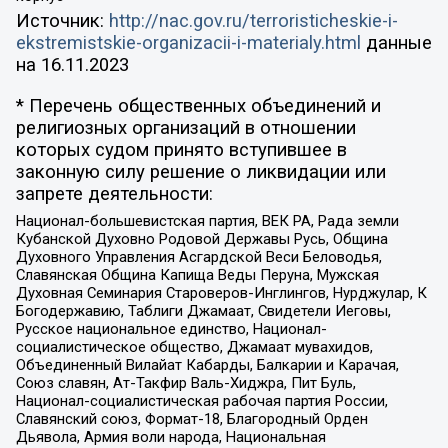
Источник:
http://nac.gov.ru/terroristicheskie-i-
ekstremistskie-organizacii-i-materialy.html
данные
на
16.11.2023
* Перечень общественных объединений и
религиозных организаций в отношении
которых судом принято вступившее в
законную силу решение о ликвидации или
запрете деятельности:
Национал-большевистская партия, ВЕК РА, Рада земли
Кубанской Духовно Родовой Державы Русь, Община
Духовного Управления Асгардской Веси Беловодья,
Славянская Община Капища Веды Перуна, Мужская
Духовная Семинария Староверов-Инглингов, Нурджулар, К
Богодержавию, Таблиги Джамаат, Свидетели Иеговы,
Русское национальное единство, Национал-
социалистическое общество, Джамаат мувахидов,
Объединенный Вилайат Кабарды, Балкарии и Карачая,
Союз славян, Ат-Такфир Валь-Хиджра, Пит Буль,
Национал-социалистическая рабочая партия России,
Славянский союз, Формат-18, Благородный Орден
Дьявола, Армия воли народа, Национальная