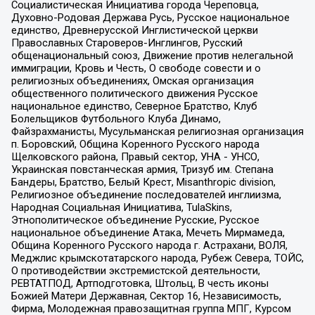
Социалистическая Инициатива города Череповца,
Духовно-Родовая Держава Русь, Русское национальное
единство, Древнерусской Инглистической церкви
Православных Староверов-Инглингов, Русский
общенациональный союз, Движение против нелегальной
иммиграции, Кровь и Честь, О свободе совести и о
религиозных объединениях, Омская организация
общественного политического движения Русское
национальное единство, Северное Братство, Клуб
Болельщиков Футбольного Клуба Динамо,
Файзрахманисты, Мусульманская религиозная организация
п. Боровский, Община Коренного Русского народа
Щелковского района, Правый сектор, УНА - УНСО,
Украинская повстанческая армия, Тризуб им. Степана
Бандеры, Братство, Белый Крест, Misanthropic division,
Религиозное объединение последователей инглиизма,
Народная Социальная Инициатива, TulaSkins,
Этнополитическое объединение Русские, Русское
национальное объединение Атака, Мечеть Мирмамеда,
Община Коренного Русского народа г. Астрахани, ВОЛЯ,
Меджлис крымскотатарского народа, Рубеж Севера, ТОЙС,
О противодействии экстремистской деятельности,
РЕВТАТПОД, Артподготовка, Штольц, В честь иконы
Божией Матери Державная, Сектор 16, Независимость,
Фирма, Молодежная правозащитная группа МПГ, Курсом