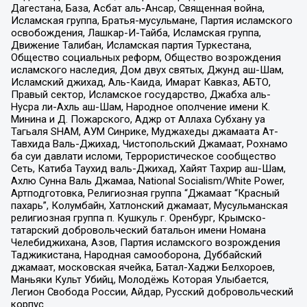
Дагестана, База, Асбат аль-Ансар, Священная война,
Исламская группа, Братья-мусульмане, Партия исламского
освобождения, Лашкар-И-Тайба, Исламская группа,
Движение Талибан, Исламская партия Туркестана,
Общество социальных реформ, Общество возрождения
исламского наследия, Дом двух святых, Джунд аш-Шам,
Исламский джихад, Аль-Каида, Имарат Кавказ, АБТО,
Правый сектор, Исламское государство, Джабха аль-
Нусра ли-Ахль аш-Шам, Народное ополчение имени К.
Минина и Д. Пожарского, Аджр от Аллаха Субхану уа
Тагьаля SHAM, АУМ Синрике, Муджахеды джамаата Ат-
Тавхида Валь-Джихад, Чистопольский Джамаат, Рохнамо
ба суи давлати исломи, Террористическое сообщество
Сеть, Катиба Таухид валь-Джихад, Хайят Тахрир аш-Шам,
Ахлю Сунна Валь Джамаа, National Socialism/White Power,
Артподготовка, Религиозная группа “Джамаат “Красный
пахарь”, Колумбайн, Хатлонский джамаат, Мусульманская
религиозная группа п. Кушкуль г. Оренбург, Крымско-
татарский добровольческий батальон имени Номана
Челебиджихана, Азов, Партия исламского возрождения
Таджикистана, Народная самооборона, Дуббайский
джамаат, московская ячейка, Батал-Хаджи Белхороев,
Маньяки Культ Убийц, Молодёжь Которая Улыбается,
Легион Свобода России, Айдар, Русский добровольческий
корпус