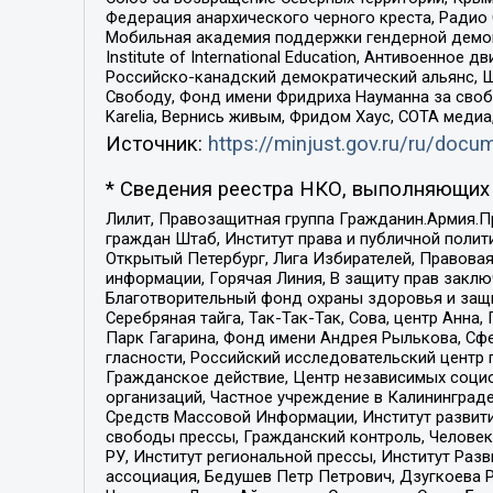
Федерация анархического черного креста, Радио
Мобильная академия поддержки гендерной демократи
Institute of International Education, Антивоенн
Российско-канадский демократический альянс, 
Свободу, Фонд имени Фридриха Науманна за свобо
Karelia, Вернись живым, Фридом Хаус, СОТА меди
Источник:
https://minjust.gov.ru/ru/doc
* Сведения реестра НКО, выполняющих 
Лилит, Правозащитная группа Гражданин.Армия.П
граждан Штаб, Институт права и публичной поли
Открытый Петербург, Лига Избирателей, Правова
информации, Горячая Линия, В защиту прав закл
Благотворительный фонд охраны здоровья и защи
Серебряная тайга, Так-Так-Так, Сова, центр Анн
Парк Гагарина, Фонд имени Андрея Рылькова, Сф
гласности, Российский исследовательский центр 
Гражданское действие, Центр независимых соци
организаций, Частное учреждение в Калининград
Средств Массовой Информации, Институт развити
свободы прессы, Гражданский контроль, Человек
РУ, Институт региональной прессы, Институт Ра
ассоциация, Бедушев Петр Петрович, Дзугкоева 