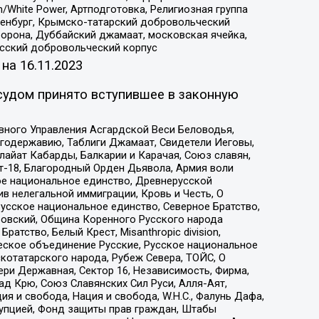
/White Power, Артподготовка, Религиозная группа
Оренбург, Крымско-татарский добровольческий
орона, Дуббайский джамаат, московская ячейка,
усский добровольческий корпус
 на
16.11.2023
судом принято вступившее в законную
вного Управления Асгардской Веси Беловодья,
годержавию, Таблиги Джамаат, Свидетели Иеговы,
айат Кабарды, Балкарии и Карачая, Союз славян,
т-18, Благородный Орден Дьявола, Армия воли
ое национальное единство, Древнерусской
 нелегальной иммиграции, Кровь и Честь, О
усское национальное единство, Северное Братство,
ровский, Община Коренного Русского народа
атство, Белый Крест, Misanthropic division,
еское объединение Русские, Русское национальное
котатарского народа, Рубеж Севера, ТОЙС, О
ри Державная, Сектор 16, Независимость, Фирма,
д Крю, Союз Славянских Сил Руси, Алля-Аят,
я и свобода, Нация и свобода, W.H.С., Фалунь Дафа,
рупцией, Фонд защиты прав граждан, Штабы