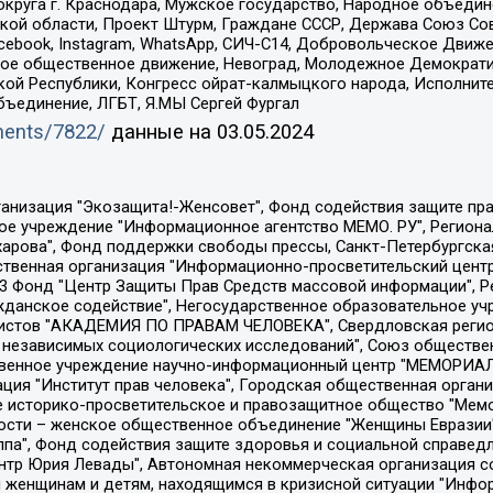
округа г. Краснодара, Мужское государство, Народное объедин
ой области, Проект Штурм, Граждане СССР, Держава Союз Сов
Facebook, Instagram, WhatsApp, СИЧ-С14, Добровольческое Движ
ское общественное движение, Невоград, Молодежное Демократ
ой Республики, Конгресс ойрат-калмыцкого народа, Исполнит
бъединение, ЛГБТ, Я.МЫ Сергей Фургал
uments/7822/
данные на
03.05.2024
Общество с ограниченной ответственностью "Радио Свободная Европа/Радио Свобода", Чешское информационное агентство "MEDIUM-ORIENT", Красноярская региональная общественная организация "Мы против СПИДа", Камалягин Денис Николаевич, Маркелов Сергей Евгеньевич, Пономарев Лев Александрович, Савицкая Людмила Алексеевна, Автономная некоммерческая организация "Центр по работе с проблемой насилия "НАСИЛИЮ.НЕТ", Межрегиональный профессиональный союз работников здравоохранения "Альянс врачей", Юридическое лицо, зарегистрированное в Латвийской Республике, SIA "Medusa Project" (регистрационный номер 40103797863, дата регистрации 10.06.2014), Некоммерческая организация "Фонд по борьбе с коррупцией", Автономная некоммерческая организация "Институт права и публичной политики", Баданин Роман Сергеевич, Гликин Максим Александрович, Железнова Мария Михайловна, Лукьянова Юлия Сергеевна, Маетная Елизавета Витальевна, Маняхин Петр Борисович, Чуракова Ольга Владимировна, Ярош Юлия Петровна, Юридическое лицо "The Insider SIA", зарегистрированное в Риге, Латвийская Республика (дата регистрации 26.06.2015), являющееся администратором доменного имени интернет-издания "The Insider SIA", https://theins.ru, Постернак Алексей Евгеньевич, Рубин Михаил Аркадьевич, Анин Роман Александрович, Юридическое лицо Istories fonds, зарегистрированное в Латвийской Республике (регистрационный номер 50008295751, дата регистрации 24.02.2020), Великовский Дмитрий Александрович, Долинина Ирина Николаевна, Мароховская Алеся Алексеевна, Шлейнов Роман Юрьевич, Шмагун Олеся Валентиновна, Общество с ограниченной ответственностью "Альтаир 2021", Общество с ограниченной ответственностью "Вега 2021", Общество с ограниченной ответственностью "Главный редактор 2021", Общество с ограниченной ответственностью "Ромашки монолит", Важенков Артем Валерьевич, Ивановская областная общественная организация "Центр гендерных исследований", Гурман Юрий Альбертович, Медиапроект "ОВД-Инфо", Егоров Владимир Владимирович, Жилинский Владимир Александрович, Общество с ограниченной ответственностью "ЗП", Иванова София Юрьевна, Карезина Инна Павловна, Кильтау Екатерина Викторовна, Петров Алексей Викторович, Пискунов Сергей Евгеньевич, Смирнов Сергей Сергеевич, Тихонов Михаил Сергеевич, Общество с ограниченной ответственностью "ЖУРНАЛИСТ-ИНОСТРАННЫЙ АГЕНТ", Арапова Галина Юрьевна, Вольтская Татьяна Анатольевна, Американская компания "Mason G.E.S. Anonymous Foundation" (США), являющаяся владельцем интернет-издания https://mnews.world/, Компания "Stichting Bellingcat", зарегистрированная в Нидерландах (дата регистрации 11.07.2018), Захаров Андрей Вячеславович, Клепиковская Екатерина Дмитриевна, Общество с ограниченной ответственностью "МЕМО", Перл Роман Александрович, Симонов Евгений Алексеевич, Соловьева Елена Анатольевна, Сотников Даниил Владимирович, Сурначева Елизавета Дмитриевна, Автономная некоммерческая организация по защите прав человека и информированию населения "Якутия – Наше Мнение", Общество с ограниченной ответственностью "Москоу диджитал медиа", с 26.01.2023 Общество с ограниченной ответственностью "Чайка Белые сады", Ветошкина Валерия Валерьевна, Заговора Максим Александрович, Межрегиональное общественное движение "Российская ЛГБТ - сеть", Оленичев Максим Владимирович, Павлов Иван Юрьевич, Скворцова Елена Сергеевна, Общество с ограниченной ответственностью "Как бы инагент", Кочетков Игорь Викторович, Общество с ограниченной ответственностью "Честные выборы", Еланчик Олег Александрович, Общество с ограниченной ответственностью "Нобелевский призыв", Гималова Регина Эмилевна, Григорьев Андрей Валерьевич, Григорьева Алина Александровна, Ассоциация по содействию защите прав призывников, альтернативнослужащих и военнослужащих "Правозащитная группа "Гражданин.Армия.Право", Хисамова Регина Фаритовна, Автономная некоммерческая организация по реализа