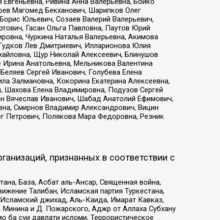
 Евгеньевна, Ривина Анна Валерьевна, Бойко
хоев Магомед Бекханович, Шарипков Олег
Борис Юльевич, Созаев Валерий Валерьевич,
тович, Гасан Ольга Павловна, Паутов Юрий
ровна, Чуркина Наталья Валерьевна, Акимова
 Гудков Лев Дмитриевич, Илларионова Юлия
ихайловна, Щур Николай Алексеевич, Блинушов
е Ирина Анатольевна, Мельникова Валентина
Беляев Сергей Иванович, Голубева Елена
ила Залмановна, Кокорина Екатерина Алексеевна,
, Шахова Елена Владимировна, Подузов Сергей
ин Вячеслав Иванович, Шабад Анатолий Ефимович,
вна, Смирнов Владимир Александрович, Вицин
ег Петрович, Полякова Мара Федоровна, Резник
ганизаций, признанных в соответствии с
на, База, Асбат аль-Ансар, Священная война,
ижение Талибан, Исламская партия Туркестана,
Исламский джихад, Аль-Каида, Имарат Кавказ,
 Минина и Д. Пожарского, Аджр от Аллаха Субхану
о ба суи давлати исломи, Террористическое