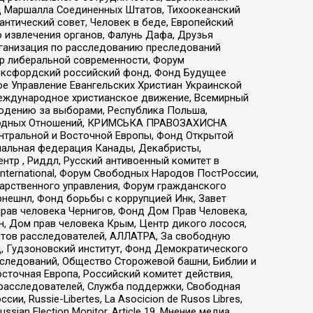
 Маршалла Соединенных Штатов, Тихоокеанский
нтический совет, Человек в беде, Европейский
 извлечения органов, Фалунь Дафа, Друзья
рганизация по расследованию преследований
тр либеральной современности, Форум
 Оксфордский российский фонд, Фонд Будущее
е Управление Евангельских Христиан Украинской
еждународное христианское движение, Всемирный
людению за выборами, Республика Польша,
народных Отношений, КРИМСЬКА ПРАВОЗАХИСНА
ы Центральной и Восточной Европы, Фонд Открытой
иональная федерация Канады, Декабристы,
тр , Риддл, Русский антивоенный комитет в
nternational, Форум Свободных Народов ПостРоссии,
дарственного управления, Форум гражданского
рнешнл, Фонд борьбы с коррупцией Инк, Завет
прав человека Чернигов, Фонд Дом Прав Человека,
н, Дом прав человека Крым, Центр дикого лосося,
стов расследователей, АЛЛАТРА, За свободную
д, Гудзоновский институт, Фонд Демократического
сследований, Общество Сторожевой башни, Библии и
сточная Европа, Российский комитет действия,
-расследователей, Служба поддержки, Свободная
 Russie-Libertes, La Asocicion de Rusos Libres,
an Election Monitor, Article 19, Мнение медиа,