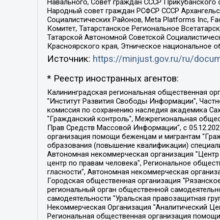
Навального, Совет граждан СССР Прикубанского 
Народный совет граждан РСФСР СССР Архангельск
Социалистических Районов, Meta Platforms Inc, 
Комитет, Татарстанское Региональное Всетатар
Татарской Автономной Советской Социалистическ
Красноярского края, Этническое национальное о
Источник:
https://minjust.gov.ru/ru/doc
* Реестр иностранных агентов:
Калининградская региональная общественная организация "Экозащита!-Женсовет", Фонд содействия защите прав и свобод граждан "Общественный вердикт", Фонд "Институт Развития Свободы Информации", Частное учреждение "Информационное агентство МЕМО. РУ", Региональная общественная организация "Общественная комиссия по сохранению наследия академика Сахарова", Фонд поддержки свободы прессы, Санкт-Петербургская общественная правозащитная организация "Гражданский контроль", Межрегиональная общественная организация "Информационно-просветительский центр "Мемориал", Региональный Фонд "Центр Защиты Прав Средств Массовой Информации", с 05.12.2023 Фонд "Центр Защиты Прав Средств массовой информации", Региональная общественная благотворительная организация помощи беженцам и мигрантам "Гражданское содействие", Негосударственное образовательное учреждение дополнительного профессионального образования (повышение квалификации) специалистов "АКАДЕМИЯ ПО ПРАВАМ ЧЕЛОВЕКА", Свердловская региональная общественная организация "Сутяжник", Автономная некоммерческая организация "Центр независимых социологических исследований", Союз общественных объединений "Российский исследовательский центр по правам человека", Региональное общественное учреждение научно-информационный центр "МЕМОРИАЛ", Некоммерческая организация "Фонд защиты гласности", Автономная некоммерческая организация "Институт прав человека", Городская общественная организация "Екатеринбургское общество "МЕМОРИАЛ", Городская общественная организация "Рязанское историко-просветительское и правозащитное общество "Мемориал" (Рязанский Мемориал), Челябинский региональный орган общественной самодеятельности – женское общественное объединение "Женщины Евразии", Челябинский региональный орган общественной самодеятельности "Уральская правозащитная группа", Фонд содействия защите здоровья и социальной справедливости имени Андрея Рылькова, Автономная Некоммерческая Организация "Аналитический Центр Юрия Левады", Автономная некоммерческая организация социальной поддержки населения "Проект Апрель", Региональная общественная организация помощи женщинам и детям, находящимся в кризисной ситуации "Информационно-методический центр "Анна", Фонд содействия развитию массовых коммуникаций и правовому просвещению "Так-так-Так", Фонд содействия устойчивому развитию "Серебряная тайга", Свердловский региональный общественный фонд социальных проектов "Новое время", "Idel.Реалии", Кавказ.Реалии, Крым.Реалии, Телеканал Настоящее Время, Татаро-башкирская служба Радио Свобода (Azatliq Radiosi), Радио Свободная Европа/Радио Свобода (PCE/PC), "Сибирь.Реалии", "Фактограф", Благотворительный фонд помощи осужденным и их семьям, Автономная некоммерческая организация "Институт глобализации и социальных движений", Фонд "В защиту прав заключенных", Частное учреждение "Центр поддержки и содействия развитию средств массовой информации", Пензенский региональный общественный благотворительный фонд "Гражданский союз", "Север.Реалии", Некоммерческая организация Фонд "Правовая инициатива", 