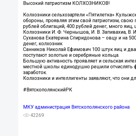
️Высокий патриотизм КОЛХОЗНИКОВ!
Колхозники сельхозартели «Пятилетка» Кулыжск
обороны, проявляя этим свой патриотизм, свою 
рублей облигаций, 400 рублей денег, много яиц, ш
Колхозники И. Ф. Чернышов, И. В. Запивахиа, В.
Суханова Екатерина Спиридонова – овцу и на 50
денег, колхозник
Санников Николай Ефимович 100 штук яиц и два
поступают золотые и серебряные кольца.
Большую активность проявляет и сельская интел
местной школы единодушно решили отчислять 
заработок.
Колхозники и интеллигенты заявляют, что они д
#ВятскополянскийРК
МКУ администрация Вятскополянского района
42269