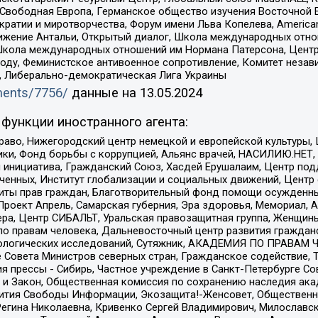
 Свободная Европа, Германское общество изучения Восточной 
и и миротворчества, Форум имени Льва Копелева, American Counci
ое движение Антальи, Открытый диалог, Школа международных отн
Школа международных отношений им Нормана Патерсона, Центр
ду, Феминистское антивоенное сопротивление, Комитет независ
а, Либерально-демократическая Лига Украины
uments/7756/
данные на
13.05.2024
функции иностранного агента:
раво, Нижегородский центр немецкой и европейской культуры,
тики, Фонд борьбы с коррупцией, Альянс врачей, НАСИЛИЮ.НЕТ,
я инициатива, Гражданский Союз, Хасдей Ерушалаим, Центр по
юченных, Институт глобализации и социальных движений, Цент
ты прав граждан, Благотворительный фонд помощи осужденным
а, Проект Апрель, Самарская губерния, Эра здоровья, Мемориал
ера, Центр СИБАЛЬТ, Уральская правозащитная группа, Женщины
по правам человека, Дальневосточный центр развития гражданс
ологических исследований, Сутяжник, АКАДЕМИЯ ПО ПРАВАМ Ч
е Совета Министров северных стран, Гражданское содействие,
я прессы - Сибирь, Частное учреждение в Санкт-Петербурге С
 и Закон, Общественная комиссия по сохранению наследия ак
звития Свободы Информации, Экозащита!-Женсовет, Общественн
Регина Николаевна, Кривенко Сергей Владимирович, Милославс