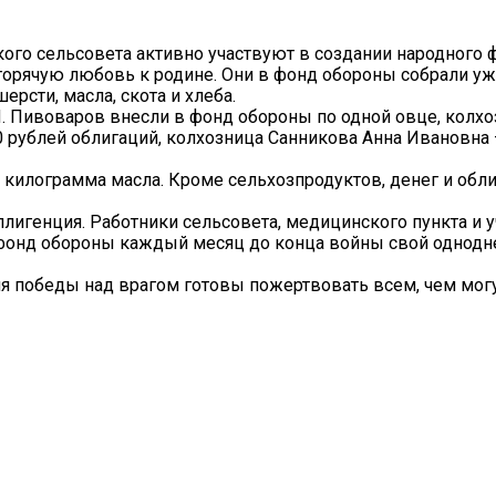
ого сельсовета активно участвуют в создании народного 
горячую любовь к родине. Они в фонд обороны собрали уж
ерсти, масла, скота и хлеба.
 И. Пивоваров внесли в фонд обороны по одной овце, колх
0 рублей облигаций, колхозница Санникова Анна Ивановна 
 килограмма масла. Кроме сельхозпродуктов, денег и обл
лигенция. Работники сельсовета, медицинского пункта и у
фонд обороны каждый месяц до конца войны свой однод
ля победы над врагом готовы пожертвовать всем, чем могу