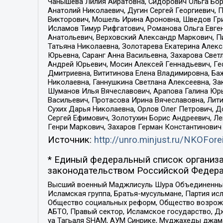
Чанышева Лилия Айратовна, Сидорович Ольга Бори
Анатолий Николаевич, Дугин Сергей Георгиевич, 
Викторович, Мошель Ирина Ароновна, Шведов Гри
Исламов Тимур Рифгатович, Романова Ольга Евге
Анатольевич, Верховский Александр Маркович, П
Татьяна Николаевна, Золотарева Екатерина Алек
Юрьевна, Саранг Анна Васильевна, Захарова Свет
Андрей Юрьевич, Мосин Алексей Геннадьевич, Ге
Дмитриевна, Вититинова Елена Владимировна, Ба
Николаевна, Ганнушкина Светлана Алексеевна, За
Шуманов Илья Вячеславович, Арапова Галина Юрь
Васильевич, Протасова Ирина Вячеславовна, Лит
Сухих Дарья Николаевна, Орлов Олег Петрович, 
Сергей Ефимович, Золотухин Борис Андреевич, Л
Генри Маркович, Захаров Герман Константинович
Источник:
http://unro.minjust.ru/NKOFore
* Единый федеральный список организа
законодательством Российской Федера
Высший военный Маджлисуль Шура Объединенных с
Исламская группа, Братья-мусульмане, Партия ис
Общество социальных реформ, Общество возрожд
АБТО, Правый сектор, Исламское государство, Д
уа Тагьаля SHAM, АУМ Синрике, Муджахеды джама