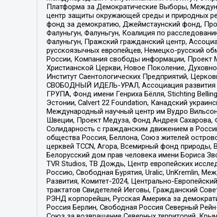
Платформа за Демократические Выборы, Междуна
центр защиты окружающей среды и природных ресу
фонд за демократию, Джеймстаунский фонд, Прож
Фалуньгун, Фалуньгун, Коалиция по расследован
Фалуньгун, Пражский гражданский центр, Ассоци
русскоязычных европейцев, Немецко-русский об
России, Компания свободы информации, Проект М
Христианской Церкви, Новое Поколение, Духовн
Институт Саентологических Предприятий, Церков
СВОБОДНЫЙ ИДЕЛЬ-УРАЛ, Ассоциация развития ж
ГРУПА, Фонд имени Генриха Бёлля, Stichting Bellin
Эстонии, Calvert 22 Foundation, Канадский укра
Международный научный центр им Вудро Вильсона
Швеции, Проект Медуза, Фонд Андрея Сахарова, Ф
Солидарность с гражданским движением в России 
общества Россия, Беллона, Союз жителей острово
церквей TCCN, Агора, Всемирный фонд природы, B
Белорусский дом прав человека имени Бориса Зво
TVR Studios, ТВ Дождь, Центр европейских иссл
Россию, Свободная Бурятия, Uralic, UnKremlin, 
Развития, Комитет-2024, Центрально-Европейски
трактатов Свидетелей Иеговы, Гражданский Совет
РЭНД корпорейшн, Русская Америка за демократи
Россия Берлин, Свободная Россия Северный Рейн-В
Союз за возвращение Северных территорий, Крымско