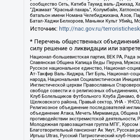
сообщество Сеть, Катиба Таухид валь-Джихад, Хай
“Джамаат “Красный пахарь”, Колумбайн, Хатлонск
батальон имени Номана Челебиджихана, Азов, Па
Батал-Хаджи Белхороев, Маньяки Культ Убийц, М
Источник:
http://nac.gov.ru/terroristichesk
* Перечень общественных объединений 
силу решение о ликвидации или запрете
Национал-большевистская партия, ВЕК РА, Рада 
Славянская Община Капища Веды Перуна, Мужская
Русское национальное единство, Национал-социа
Ат-Такфир Валь-Хиджра, Пит Буль, Национал-соц
народа, Национальная Социалистическая Инициат
Инглистической церкви Православных Староверов
свободе совести и о религиозных объединениях,
Клуб Болельщиков Футбольного Клуба Динамо, Фа
Щелковского района, Правый сектор, УНА - УНСО, У
Религиозное объединение последователей инглии
объединение Атака, Мечеть Мирмамеда, Община К
противодействии экстремистской деятельности, 
Молодежная правозащитная группа МПГ, Курсом П
Благотворительный пансионат Ак Умут, Русская ре
Иртыш Ultras, Русский Патриотический клуб-Нов