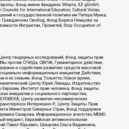
Европы, Фонд имени Фридриха Эберта, XZ gGmbH,
ls for International Education, Cultural Vistas,
ошений и государственной политики им Питера Мунка,
 Гражданских Свобод, Фонд Бориса Немцова за
имости Ингушетии, Прометей, Stop Occupation of
 Центр гендерных исследований, Фонд защиты прав
 Мы против СПИДа, СВЕЧА, Гуманитарное действие,
ддержки и содействия развитию средств массовой
р социально-информационных инициатив Действие,
 и их семьям, Фонд Тольятти, Новое время,
, Аналитический Центр Юрия Левады, Издательство
 Евразии, Институт прав человека, Фонд защиты
ких инициатив и социального партнерства,
ЕЛОВЕКА, Центр развития некоммерческих
 Трансперенси Интернешнл-Р, Центр Защиты Прав
овета Министров Северных Стран, Фонд поддержки
адемика Сахарова, Информационное агентство МЕМО.
ый вердикт, Евразийская антимонопольная
кий Павел Юрьевич, Шнырова Ольга Вадимовна,