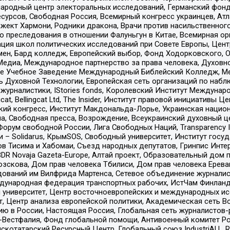
родный центр электоральных исследований, Германский фонд
рсов, Свободная Россия, Всемирный конгресс украинцев, Атла
ект Хармони, Родники дракона, Врачи против насильственного
ию преследования в отношении Фалуньгун в Китае, Всемирная о
ация школ политических исследований при Совете Европы, Цен
мен, Бард колледж, Европейский выбор, Фонд Ходорковского,
едиа, Международное партнерство за права человека, Духовно
ое Учебное Заведение Международный Библейский Колледж, М
ь Духовной Технологии, Европейская сеть организаций по наб
урналистики, IStories fonds, Королевский Институт Между
gcat, Bellingcat Ltd, The Insider, Институт правовой инициатив
инский конгресс, Институт Макдональда-Лорье, Украинская нац
, Свободная пресса, Возрождение, Всеукраинский духовный цен
орум свободной России, Лига Свободных Наций, Transparеncy I
– Solidarus, КрымSOS, Свободный университет, Институт госу
в Тисима и Хабомаи, Съезд народных депутатов, Гринпис Инте
DR Novaja Gazeta-Europe, Алтай проект, Образовательный дом 
зскова, Дом прав человека Тбилиси, Дом прав человека Ерева
едований им Вилфрида Мартенса, Сетевое объединение журнали
Международная федерация транспортных рабочих, ИстЧам Финлан
й университет, Центр восточноевропейских и международных и
, Центр анализа европейской политики, Академическая сеть Во
ю в России, Настоящая Россия, Глобальная сеть журналистов
естфалия, Фонд глобальной помощи, Антивоенный комитет России,
татарский Ресурсный Центр, Глобальный союз IndustriALL, Russi