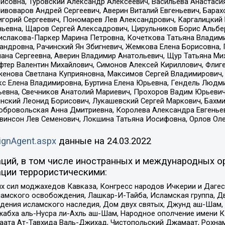
совна, Туровский Александр Алексеевич, Васильева Анастасия
Пивоваров Андрей Сергеевич, Аверин Виталий Евгеньевич, Бара
горий Сергеевич, Пономарев Лев Александрович, Каргалицкий 
ньевна, Щаров Сергей Алексадрович, Цирульников Борис Альбер
ислакова-Паркер Марина Петровна, Кочеткова Татьяна Владими
сандровна, Рачинский Ян Збигневич, Жемкова Елена Борисовна,
лана Сергеевна, Аверин Владимир Анатольевич, Щур Татьяна М
фтер Валентин Михайлович, Симонов Алексей Кириллович, Флиг
женова Светлана Куприяновна, Максимов Сергей Владимирович, 
кс Елена Владимировна, Буртина Елена Юрьевна, Гендель Людм
евна, Свечников Анатолий Мариевич, Прохоров Вадим Юрьевич
инский Леонид Борисович, Лукашевский Сергей Маркович, Бахм
Добровольская Анна Дмитриевна, Королева Александра Евгенье
евинсон Лев Семенович, Локшина Татьяна Иосифовна, Орлов Ол
ignAgent.aspx
данные на
24.03.2022
ций, в том числе иностранных и международных ор
ции террористическими:
ил моджахедов Кавказа, Конгресс народов Ичкерии и Дагеста
ламского освобождения, Лашкар-И-Тайба, Исламская группа, Дв
ения исламского наследия, Дом двух святых, Джунд аш-Шам, 
жабха аль-Нусра ли-Ахль аш-Шам, Народное ополчение имени К.
ата Ат-Тавхида Валь-Джихад, Чистопольский Джамаат, Рохнам